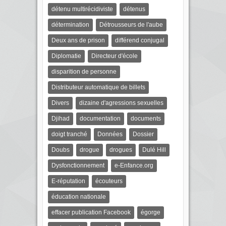
détenu multirécidiviste
détenus
détermination
Détrousseurs de l'aube
Deux ans de prison
différend conjugal
Diplomatie
Directeur d'école
disparition de personne
Distributeur automatique de billets
Divers
dizaine d'agressions sexuelles
Djihad
documentation
documents
doigt tranché
Données
Dossier
Doubs
drogue
drogues
Dulé Hill
Dysfonctionnement
e-Enfance.org
E-réputation
écouteurs
éducation nationale
effacer publication Facebook
égorge