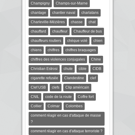
Champigny
Champs-sur-Marne
chantage
chantier naval
charlatans
Charleville-Mézières
chasse
chat
chauffard
chauffeur
Chauffeur de bus
chauffeurs routiers
chèque volé
chien
chiens
chiffres
chiffres braquages
chiffres des violences conjugales
Chine
Christian Estrosi
chute
cible
CIDB
cigarette refusée
Clandestine
clef
Clef USB
clefs
Clip américain
CNIL
code de la route
Coffre fort
Collier
Colmar
Colombes
comment réagir en cas d'attaque de masse
?
comment réagir en cas d'attaque terroriste ?