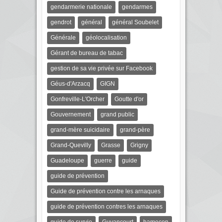
gendarmerie nationale
gendarmes
gendrot
général
général Soubelet
Générale
géolocalisation
Gérant de bureau de tabac
gestion de sa vie privée sur Facebook
Géus-d'Arzacq
GIGN
Gonfreville-L'Orcher
Goutte d'or
Gouvernement
grand public
grand-mère suicidaire
grand-père
Grand-Quevilly
Grasse
Grigny
Guadeloupe
guerre
guide
guide de prévention
Guide de prévention contre les arnaques
guide de prévention contres les arnaques
guide de survie
Guyancourt
hameçon