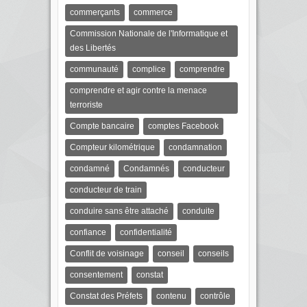
commerçants
commerce
Commission Nationale de l'Informatique et
des Libertés
communauté
complice
comprendre
comprendre et agir contre la menace
terroriste
Compte bancaire
comptes Facebook
Compteur kilométrique
condamnation
condamné
Condamnés
conducteur
conducteur de train
conduire sans être attaché
conduite
confiance
confidentialité
Conflit de voisinage
conseil
conseils
consentement
constat
Constat des Préfets
contenu
contrôle