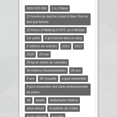
0800 005 696
1 is 2 Many
10 heures de marche à pied à New York en
tant que femme
10 Hours of Walking in NYC as a Woman
1er juillet
2 g/l d’alcool dans le sang
2 millions de victimes
2012
2013
2016
25 mai
29 kg de résine de cannabis
40 millions d'automobilistes
89 ans
9 ans
90' enquête
a quoi ressemble
A quoi ressemble une carte professionnelle
de police
A9
abattu
Abdelhakim Dekhar
abus sexuel
Académie de Créteil
accès internet
accusés