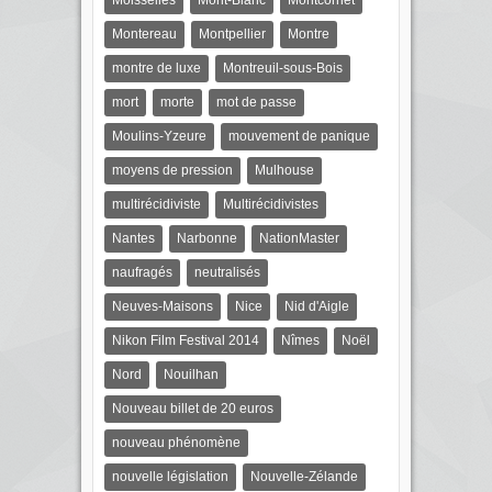
Montereau
Montpellier
Montre
montre de luxe
Montreuil-sous-Bois
mort
morte
mot de passe
Moulins-Yzeure
mouvement de panique
moyens de pression
Mulhouse
multirécidiviste
Multirécidivistes
Nantes
Narbonne
NationMaster
naufragés
neutralisés
Neuves-Maisons
Nice
Nid d'Aigle
Nikon Film Festival 2014
Nîmes
Noël
Nord
Nouilhan
Nouveau billet de 20 euros
nouveau phénomène
nouvelle législation
Nouvelle-Zélande