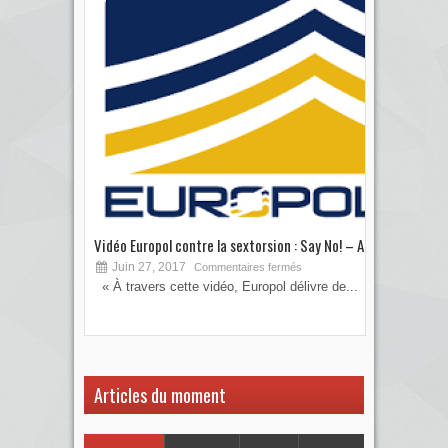
Vidéo Europol contre la sextorsion : Say No! – A...
Les 
Juin 27, 2017
S
Commentaires fermés
« À travers cette vidéo, Europol délivre de...
Vous
votre
Articles du moment