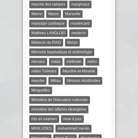
marche des salopes
marginaux
Marne
Maroc
Marseille
massage cardiaque
mastercard
Matthieu LANGLOIS
medecin
Médecin du RAID
Melun
Mémoire traumatique et victimologie
menace
métal
méthode
métro
métro Tuileries
Meurthe-et-Moselle
meurtre
Millau
Mineurs récidivistes
Minguettes
Ministère de l'éducation nationale
ministère des affaires étrangères
mis en examen
mise à jour
MIVILUDES
mohammed merah
Moisselles
Mont-Blanc
Montcornet