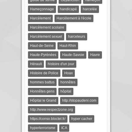
Hameçonnage
handicapé
harcelée
Harcèlement
Harcèlement à l'école
Harcèlement scolaire
Harcèlement sexuel
harceleurs
Haut-de-Seine
Haut-Rhin
Haute-Pyrénées
Haute-Savoie
Havre
Hérault
histoire d'un jour
Histoire de Police
Hoax
hommes battus
honnêtes
Honnêtes gens
hôpital
Hôpital le Grand
http://stopaudeni.com
http://www.respectzone.org
https://conso.bloctel.fr/
hyper cacher
hyperterrorisme
ICA