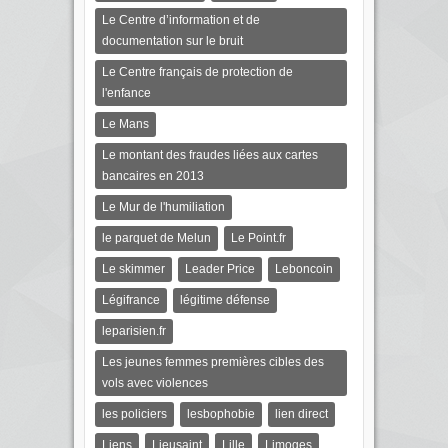
Le Centre d’information et de
documentation sur le bruit
Le Centre français de protection de
l'enfance
Le Mans
Le montant des fraudes liées aux cartes
bancaires en 2013
Le Mur de l'humiliation
le parquet de Melun
Le Point.fr
Le skimmer
Leader Price
Leboncoin
Légifrance
légitime défense
leparisien.fr
Les jeunes femmes premières cibles des
vols avec violences
les policiers
lesbophobie
lien direct
Liens
Lieusaint
Lille
Limoges