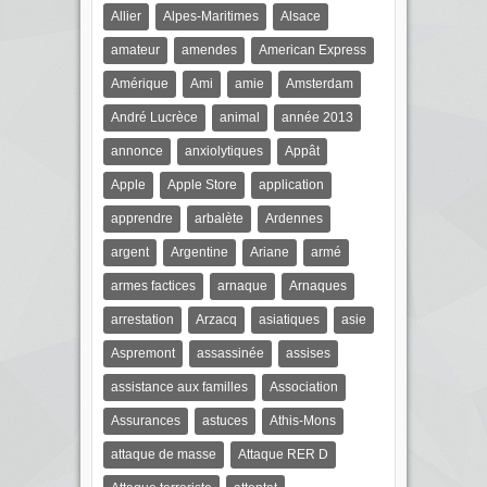
Allier
Alpes-Maritimes
Alsace
amateur
amendes
American Express
Amérique
Ami
amie
Amsterdam
André Lucrèce
animal
année 2013
annonce
anxiolytiques
Appât
Apple
Apple Store
application
apprendre
arbalète
Ardennes
argent
Argentine
Ariane
armé
armes factices
arnaque
Arnaques
arrestation
Arzacq
asiatiques
asie
Aspremont
assassinée
assises
assistance aux familles
Association
Assurances
astuces
Athis-Mons
attaque de masse
Attaque RER D