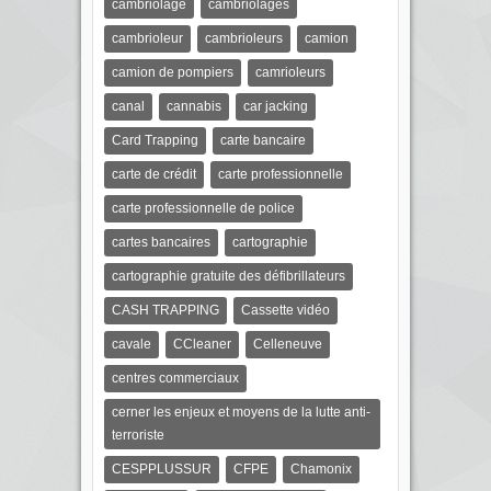
cambriolage
cambriolages
cambrioleur
cambrioleurs
camion
camion de pompiers
camrioleurs
canal
cannabis
car jacking
Card Trapping
carte bancaire
carte de crédit
carte professionnelle
carte professionnelle de police
cartes bancaires
cartographie
cartographie gratuite des défibrillateurs
CASH TRAPPING
Cassette vidéo
cavale
CCleaner
Celleneuve
centres commerciaux
cerner les enjeux et moyens de la lutte anti-
terroriste
CESPPLUSSUR
CFPE
Chamonix