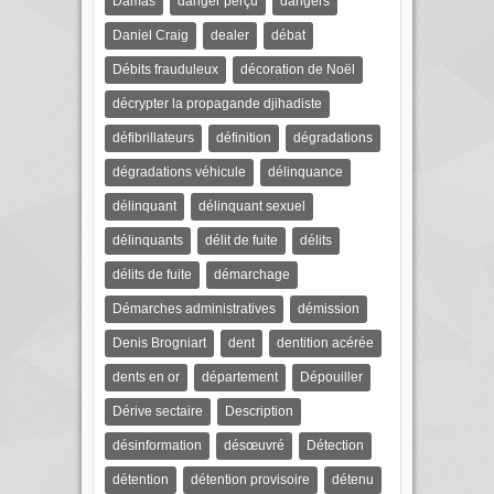
Damas
danger perçu
dangers
Daniel Craig
dealer
débat
Débits frauduleux
décoration de Noël
décrypter la propagande djihadiste
défibrillateurs
définition
dégradations
dégradations véhicule
délinquance
délinquant
délinquant sexuel
délinquants
délit de fuite
délits
délits de fuite
démarchage
Démarches administratives
démission
Denis Brogniart
dent
dentition acérée
dents en or
département
Dépouiller
Dérive sectaire
Description
désinformation
désœuvré
Détection
détention
détention provisoire
détenu