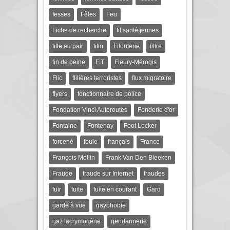
fesses
Fêtes
Feu
Fiche de recherche
fil santé jeunes
fille au pair
film
Filouterie
filtre
fin de peine
FIT
Fleury-Mérogis
Flic
flilières terroristes
flux migratoire
flyers
fonctionnaire de police
Fondation Vinci Autoroutes
Fonderie d'or
Fontaine
Fontenay
Foot Locker
forcené
foule
français
France
François Mollin
Frank Van Den Bleeken
Fraude
fraude sur Internet
fraudes
fuir
fuite
fuite en courant
Gard
garde à vue
gayphobie
gaz lacrymogène
gendarmerie