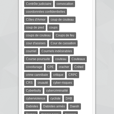
Contrôle judiciaire
convocation
coordonnées confidentielles
Côtes d'Armor
coup de couteau
coup de pied
coups
coups de couteau
Coups de feu
cour d'assises
Cour de cassation
courriel
Courriels indésirables
Course-poursuite
couteau
Couteaux
covoiturage
CPE
cracher
Créteil
crime cannibale
critique
CRPC
CRS
cruauté
cyber-risques
Cyberbully
cybercriminalité
cyberviolence
cycliste
DAB
Dabistes
Dabistes armés
Daesh