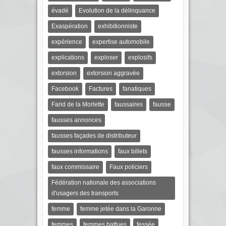
évadé
Evolution de la délinquance
Exaspération
exhibitionniste
expérience
expertise automobile
explications
exploser
explosifs
extorsion
extorsion aggravée
Facebook
Factures
fanatiques
Farid de la Morlette
faussaires
fausse
fausses annonces
fausses façades de distributeur
fausses informations
faux billets
faux commissaire
Faux policiers
Fédération nationale des associations
d'usagers des transports
femme
femme jetée dans la Garonne
femmes
femmes battues
fessée