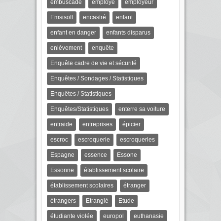
embuscade
employé
employeur
Emsisoft
encastré
enfant
enfant en danger
enfants disparus
enlèvement
enquête
Enquête cadre de vie et sécurité
Enquêtes / Sondages / Statistiques
Enquêtes / Statistiques
Enquêtes/Statistiques
enterre sa voiture
entraide
entreprises
épicier
escroc
escroquerie
escroqueries
Espagne
essence
Essone
Essonne
établissement scolaire
établissement scolaires
étranger
étrangers
Etranglé
Etude
étudiante violée
europol
euthanasie