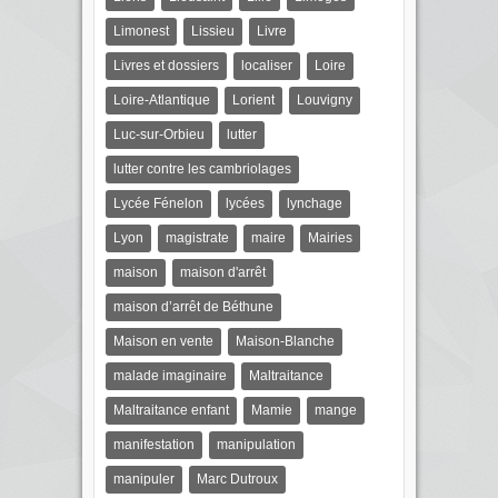
Limonest
Lissieu
Livre
Livres et dossiers
localiser
Loire
Loire-Atlantique
Lorient
Louvigny
Luc-sur-Orbieu
lutter
lutter contre les cambriolages
Lycée Fénelon
lycées
lynchage
Lyon
magistrate
maire
Mairies
maison
maison d'arrêt
maison d’arrêt de Béthune
Maison en vente
Maison-Blanche
malade imaginaire
Maltraitance
Maltraitance enfant
Mamie
mange
manifestation
manipulation
manipuler
Marc Dutroux