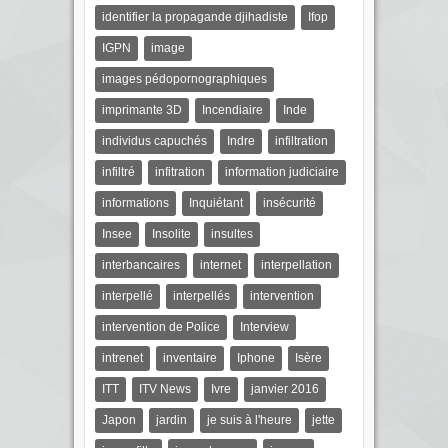
identifier la propagande djihadiste
Ifop
IGPN
image
images pédopornographiques
imprimante 3D
Incendiaire
Inde
individus capuchés
Indre
infiltration
infiltré
infitration
information judiciaire
informations
Inquiétant
insécurité
Insee
Insolite
insultes
interbancaires
internet
interpellation
interpellé
interpellés
intervention
intervention de Police
Interview
intrenet
inventaire
Iphone
Isère
ITT
ITV News
Ivre
janvier 2016
Japon
jardin
je suis à l'heure
jette