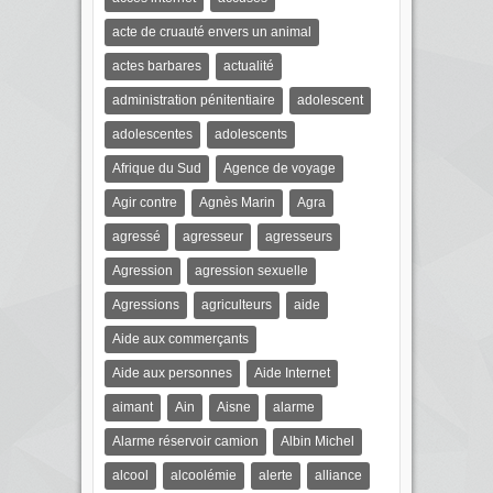
acte de cruauté envers un animal
actes barbares
actualité
administration pénitentiaire
adolescent
adolescentes
adolescents
Afrique du Sud
Agence de voyage
Agir contre
Agnès Marin
Agra
agressé
agresseur
agresseurs
Agression
agression sexuelle
Agressions
agriculteurs
aide
Aide aux commerçants
Aide aux personnes
Aide Internet
aimant
Ain
Aisne
alarme
Alarme réservoir camion
Albin Michel
alcool
alcoolémie
alerte
alliance