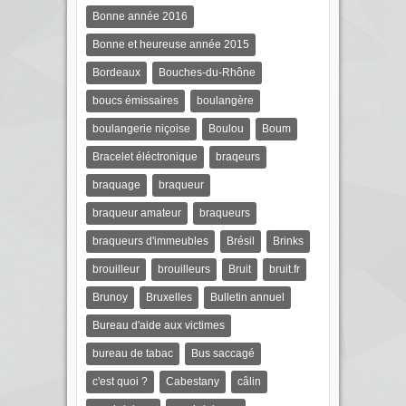
Bonne année 2016
Bonne et heureuse année 2015
Bordeaux
Bouches-du-Rhône
boucs émissaires
boulangère
boulangerie niçoise
Boulou
Boum
Bracelet éléctronique
braqeurs
braquage
braqueur
braqueur amateur
braqueurs
braqueurs d'immeubles
Brésil
Brinks
brouilleur
brouilleurs
Bruit
bruit.fr
Brunoy
Bruxelles
Bulletin annuel
Bureau d'aide aux victimes
bureau de tabac
Bus saccagé
c'est quoi ?
Cabestany
câlin