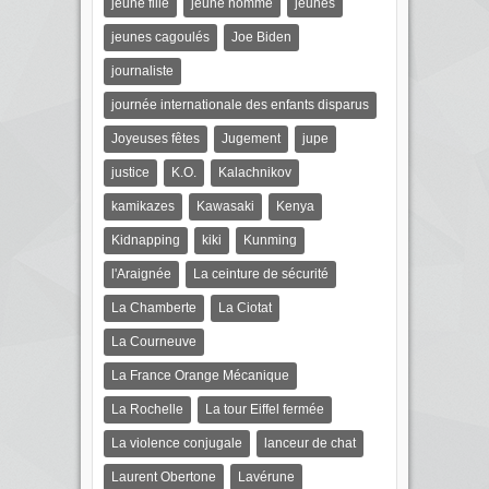
jeune fille
jeune homme
jeunes
jeunes cagoulés
Joe Biden
journaliste
journée internationale des enfants disparus
Joyeuses fêtes
Jugement
jupe
justice
K.O.
Kalachnikov
kamikazes
Kawasaki
Kenya
Kidnapping
kiki
Kunming
l'Araignée
La ceinture de sécurité
La Chamberte
La Ciotat
La Courneuve
La France Orange Mécanique
La Rochelle
La tour Eiffel fermée
La violence conjugale
lanceur de chat
Laurent Obertone
Lavérune