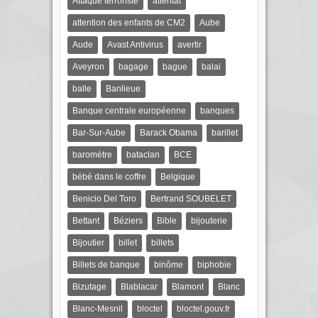
Attaque terroriste
attentat
attention des enfants de CM2
Aube
Aude
Avast Antivirus
avertir
Aveyron
bagage
bague
balai
balle
Banlieue
Banque centrale européenne
banques
Bar-Sur-Aube
Barack Obama
barillet
baromètre
bataclan
BCE
bébé dans le coffre
Belgique
Benicio Del Toro
Bertrand SOUBELET
Bettant
Béziers
Bible
bijouterie
Bijoutier
billet
billets
Billets de banque
binôme
biphobie
Bizutage
Blablacar
Blamont
Blanc
Blanc-Mesnil
bloctel
bloctel.gouv.fr