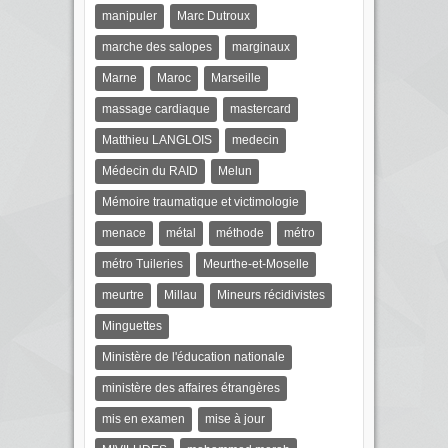
manipuler
Marc Dutroux
marche des salopes
marginaux
Marne
Maroc
Marseille
massage cardiaque
mastercard
Matthieu LANGLOIS
medecin
Médecin du RAID
Melun
Mémoire traumatique et victimologie
menace
métal
méthode
métro
métro Tuileries
Meurthe-et-Moselle
meurtre
Millau
Mineurs récidivistes
Minguettes
Ministère de l'éducation nationale
ministère des affaires étrangères
mis en examen
mise à jour