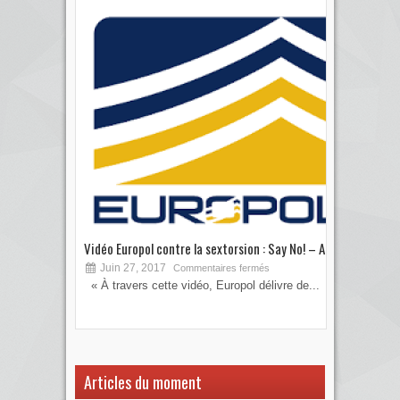
Vidéo Europol contre la sextorsion : Say No! – A...
Les 
Juin 27, 2017
S
Commentaires fermés
« À travers cette vidéo, Europol délivre de...
Vous
votre
Articles du moment