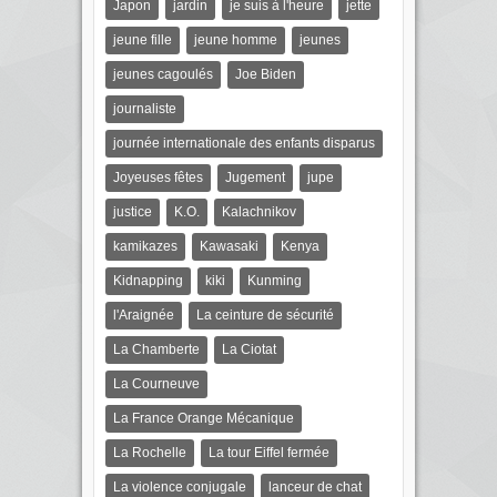
Japon
jardin
je suis à l'heure
jette
jeune fille
jeune homme
jeunes
jeunes cagoulés
Joe Biden
journaliste
journée internationale des enfants disparus
Joyeuses fêtes
Jugement
jupe
justice
K.O.
Kalachnikov
kamikazes
Kawasaki
Kenya
Kidnapping
kiki
Kunming
l'Araignée
La ceinture de sécurité
La Chamberte
La Ciotat
La Courneuve
La France Orange Mécanique
La Rochelle
La tour Eiffel fermée
La violence conjugale
lanceur de chat