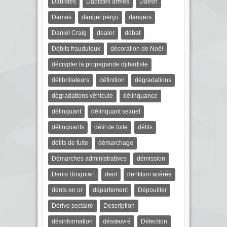
Dabistes
Dabistes armés
Daesh
Damas
danger perçu
dangers
Daniel Craig
dealer
débat
Débits frauduleux
décoration de Noël
décrypter la propagande djihadiste
défibrillateurs
définition
dégradations
dégradations véhicule
délinquance
délinquant
délinquant sexuel
délinquants
délit de fuite
délits
délits de fuite
démarchage
Démarches administratives
démission
Denis Brogniart
dent
dentition acérée
dents en or
département
Dépouiller
Dérive sectaire
Description
désinformation
désœuvré
Détection