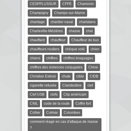
CESPPLUSSUR
CFPE
Chamonix
Champigny
Champs-sur-Marne
chantage
chantier naval
charlatans
Charleville-Mézières
chasse
chat
chauffard
chauffeur
Chauffeur de bus
chauffeurs routiers
chèque volé
chien
chiens
chiffres
chiffres braquages
chiffres des violences conjugales
Chine
Christian Estrosi
chute
cible
CIDB
cigarette refusée
Clandestine
clef
Clef USB
clefs
Clip américain
CNIL
code de la route
Coffre fort
Collier
Colmar
Colombes
comment réagir en cas d'attaque de masse
?