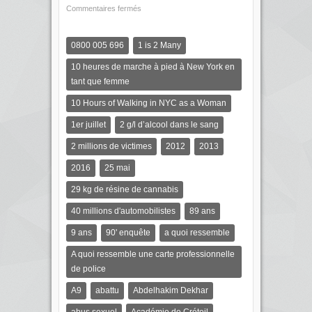
Commentaires fermés
0800 005 696
1 is 2 Many
10 heures de marche à pied à New York en
tant que femme
10 Hours of Walking in NYC as a Woman
1er juillet
2 g/l d’alcool dans le sang
2 millions de victimes
2012
2013
2016
25 mai
29 kg de résine de cannabis
40 millions d'automobilistes
89 ans
9 ans
90' enquête
a quoi ressemble
A quoi ressemble une carte professionnelle
de police
A9
abattu
Abdelhakim Dekhar