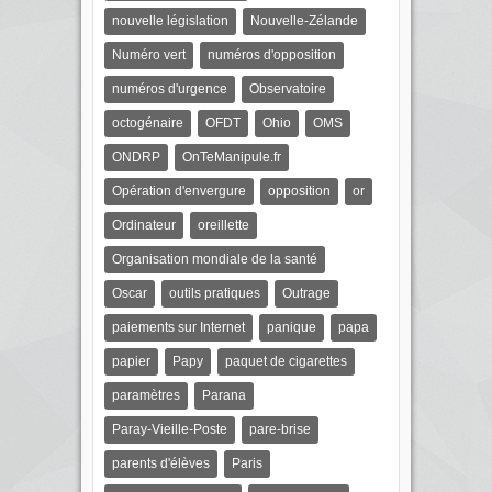
nouvelle législation
Nouvelle-Zélande
Numéro vert
numéros d'opposition
numéros d'urgence
Observatoire
octogénaire
OFDT
Ohio
OMS
ONDRP
OnTeManipule.fr
Opération d'envergure
opposition
or
Ordinateur
oreillette
Organisation mondiale de la santé
Oscar
outils pratiques
Outrage
paiements sur Internet
panique
papa
papier
Papy
paquet de cigarettes
paramètres
Parana
Paray-Vieille-Poste
pare-brise
parents d'élèves
Paris