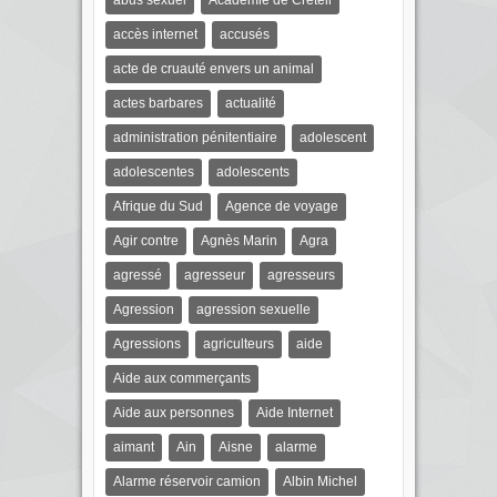
abus sexuel
Académie de Créteil
accès internet
accusés
acte de cruauté envers un animal
actes barbares
actualité
administration pénitentiaire
adolescent
adolescentes
adolescents
Afrique du Sud
Agence de voyage
Agir contre
Agnès Marin
Agra
agressé
agresseur
agresseurs
Agression
agression sexuelle
Agressions
agriculteurs
aide
Aide aux commerçants
Aide aux personnes
Aide Internet
aimant
Ain
Aisne
alarme
Alarme réservoir camion
Albin Michel