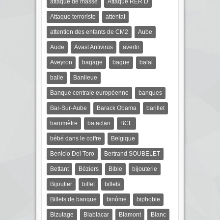
attaque de masse
Attaque RER D
Attaque terroriste
attentat
attention des enfants de CM2
Aube
Aude
Avast Antivirus
avertir
Aveyron
bagage
bague
balai
balle
Banlieue
Banque centrale européenne
banques
Bar-Sur-Aube
Barack Obama
barillet
baromètre
bataclan
BCE
bébé dans le coffre
Belgique
Benicio Del Toro
Bertrand SOUBELET
Bettant
Béziers
Bible
bijouterie
Bijoutier
billet
billets
Billets de banque
binôme
biphobie
Bizutage
Blablacar
Blamont
Blanc