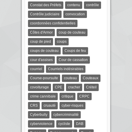
Constat des Préfets
contenu
contrôle
Contrôle judiciaire
convocation
coordonnées confidentielles
Côtes d'Armor
coup de couteau
coup de pied
coups
coups de couteau
Coups de feu
cour d'assises
Cour de cassation
courriel
Courriels indésirables
Course-poursuite
couteau
Couteaux
covoiturage
CPE
cracher
Créteil
crime cannibale
critique
CRPC
CRS
cruauté
cyber-risques
Cyberbully
cybercriminalité
cyberviolence
cycliste
DAB