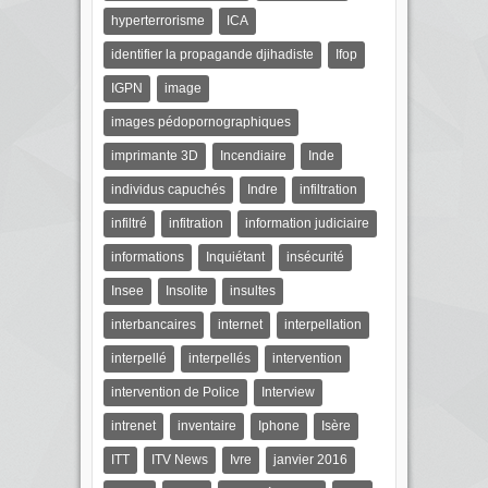
hyperterrorisme
ICA
identifier la propagande djihadiste
Ifop
IGPN
image
images pédopornographiques
imprimante 3D
Incendiaire
Inde
individus capuchés
Indre
infiltration
infiltré
infitration
information judiciaire
informations
Inquiétant
insécurité
Insee
Insolite
insultes
interbancaires
internet
interpellation
interpellé
interpellés
intervention
intervention de Police
Interview
intrenet
inventaire
Iphone
Isère
ITT
ITV News
Ivre
janvier 2016