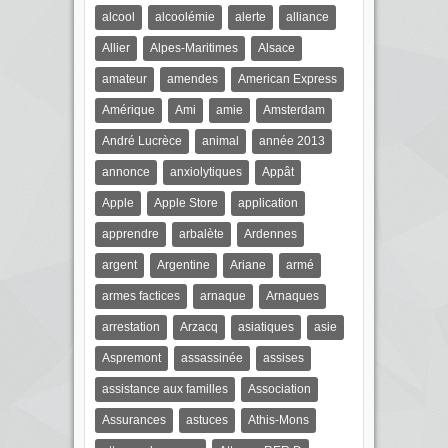
alcool
alcoolémie
alerte
alliance
Allier
Alpes-Maritimes
Alsace
amateur
amendes
American Express
Amérique
Ami
amie
Amsterdam
André Lucrèce
animal
année 2013
annonce
anxiolytiques
Appât
Apple
Apple Store
application
apprendre
arbalète
Ardennes
argent
Argentine
Ariane
armé
armes factices
arnaque
Arnaques
arrestation
Arzacq
asiatiques
asie
Aspremont
assassinée
assises
assistance aux familles
Association
Assurances
astuces
Athis-Mons