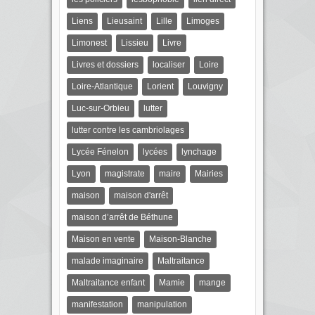
Liens
Lieusaint
Lille
Limoges
Limonest
Lissieu
Livre
Livres et dossiers
localiser
Loire
Loire-Atlantique
Lorient
Louvigny
Luc-sur-Orbieu
lutter
lutter contre les cambriolages
Lycée Fénelon
lycées
lynchage
Lyon
magistrate
maire
Mairies
maison
maison d'arrêt
maison d’arrêt de Béthune
Maison en vente
Maison-Blanche
malade imaginaire
Maltraitance
Maltraitance enfant
Mamie
mange
manifestation
manipulation