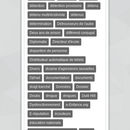
détention
détention provisoire
détenu
détenu multirécidiviste
détenus
détermination
Détrousseurs de l'aube
Deux ans de prison
différend conjugal
Diplomatie
Directeur d'école
disparition de personne
Distributeur automatique de billets
Divers
dizaine d'agressions sexuelles
Djihad
documentation
documents
doigt tranché
Données
Dossier
Doubs
drogue
drogues
Dulé Hill
Dysfonctionnement
e-Enfance.org
E-réputation
écouteurs
éducation nationale