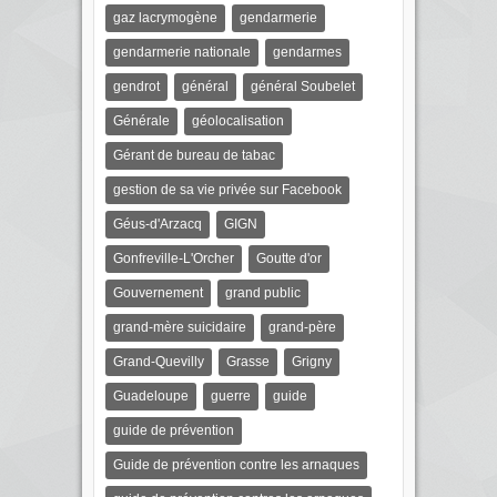
gaz lacrymogène
gendarmerie
gendarmerie nationale
gendarmes
gendrot
général
général Soubelet
Générale
géolocalisation
Gérant de bureau de tabac
gestion de sa vie privée sur Facebook
Géus-d'Arzacq
GIGN
Gonfreville-L'Orcher
Goutte d'or
Gouvernement
grand public
grand-mère suicidaire
grand-père
Grand-Quevilly
Grasse
Grigny
Guadeloupe
guerre
guide
guide de prévention
Guide de prévention contre les arnaques