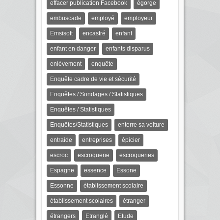
effacer publication Facebook
égorge
embuscade
employé
employeur
Emsisoft
encastré
enfant
enfant en danger
enfants disparus
enlèvement
enquête
Enquête cadre de vie et sécurité
Enquêtes / Sondages / Statistiques
Enquêtes / Statistiques
Enquêtes/Statistiques
enterre sa voiture
entraide
entreprises
épicier
escroc
escroquerie
escroqueries
Espagne
essence
Essone
Essonne
établissement scolaire
établissement scolaires
étranger
étrangers
Etranglé
Etude