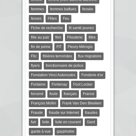
femmes
femmes battues
fessée
fesses
Fêtes
Feu
Fiche de recherche
fil santé jeunes
fille au pair
film
Filouterie
filtre
fin de peine
FIT
Fleury-Mérogis
Flic
flilières terroristes
flux migratoire
flyers
fonctionnaire de police
Fondation Vinci Autoroutes
Fonderie d'or
Fontaine
Fontenay
Foot Locker
forcené
foule
français
France
François Mollin
Frank Van Den Bleeken
Fraude
fraude sur Internet
fraudes
fuir
fuite
fuite en courant
Gard
garde à vue
gayphobie