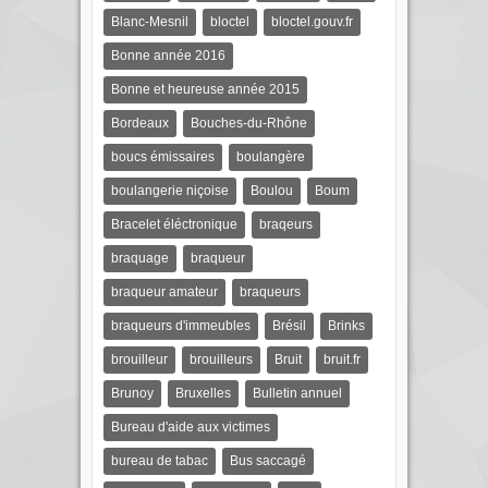
Blanc-Mesnil
bloctel
bloctel.gouv.fr
Bonne année 2016
Bonne et heureuse année 2015
Bordeaux
Bouches-du-Rhône
boucs émissaires
boulangère
boulangerie niçoise
Boulou
Boum
Bracelet éléctronique
braqeurs
braquage
braqueur
braqueur amateur
braqueurs
braqueurs d'immeubles
Brésil
Brinks
brouilleur
brouilleurs
Bruit
bruit.fr
Brunoy
Bruxelles
Bulletin annuel
Bureau d'aide aux victimes
bureau de tabac
Bus saccagé