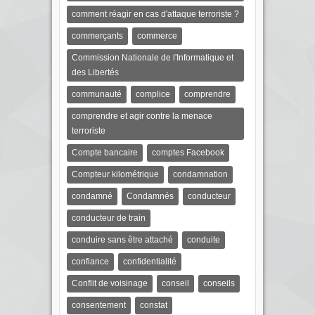
comment réagir en cas d'attaque terroriste ?
commerçants
commerce
Commission Nationale de l'Informatique et
des Libertés
communauté
complice
comprendre
comprendre et agir contre la menace
terroriste
Compte bancaire
comptes Facebook
Compteur kilométrique
condamnation
condamné
Condamnés
conducteur
conducteur de train
conduire sans être attaché
conduite
confiance
confidentialité
Conflit de voisinage
conseil
conseils
consentement
constat