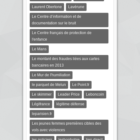
Laurent Obertone
Lavérune
Le Centre d’information et de
documentation sur le bruit
Le Centre français de protection de
l'enfance
Le Mans
Le montant des fraudes liées aux cartes
bancaires en 2013
Le Mur de l'humiliation
le parquet de Melun
Le Point.fr
Le skimmer
Leader Price
Leboncoin
Légifrance
légitime défense
leparisien.fr
Les jeunes femmes premières cibles des
vols avec violences
les policiers
lesbophobie
lien direct