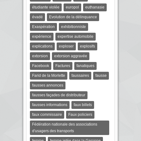
étudiante violée
europol
euthanasie
évadé
Evolution de la délinquance
Exaspération
exhibitionniste
expérience
expertise automobile
explications
exploser
explosifs
extorsion
extorsion aggravée
Facebook
Factures
fanatiques
Farid de la Morlette
faussaires
fausse
fausses annonces
fausses façades de distributeur
fausses informations
faux billets
faux commissaire
Faux policiers
Fédération nationale des associations
d'usagers des transports
femme
femme jetée dans la Garonne