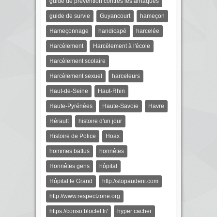
guide de prévention contres les arnaques
guide de survie
Guyancourt
hameçon
Hameçonnage
handicapé
harcelée
Harcèlement
Harcèlement à l'école
Harcèlement scolaire
Harcèlement sexuel
harceleurs
Haut-de-Seine
Haut-Rhin
Haute-Pyrénées
Haute-Savoie
Havre
Hérault
histoire d'un jour
Histoire de Police
Hoax
hommes battus
honnêtes
Honnêtes gens
hôpital
Hôpital le Grand
http://stopaudeni.com
http://www.respectzone.org
https://conso.bloctel.fr/
hyper cacher