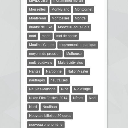
MIVILUDES
mohammed merah
Moisselles
Mont-Blanc
Montcornet
Montereau
Montpellier
Montre
montre de luxe
Montreuil-sous-Bois
mort
morte
mot de passe
Moulins-Yzeure
mouvement de panique
moyens de pression
Mulhouse
multirécidiviste
Multirécidivistes
Nantes
Narbonne
NationMaster
naufragés
neutralisés
Neuves-Maisons
Nice
Nid d'Aigle
Nikon Film Festival 2014
Nîmes
Noël
Nord
Nouilhan
Nouveau billet de 20 euros
nouveau phénomène