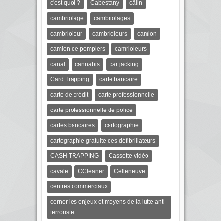
c'est quoi ?
Cabestany
câlin
cambriolage
cambriolages
cambrioleur
cambrioleurs
camion
camion de pompiers
camrioleurs
canal
cannabis
car jacking
Card Trapping
carte bancaire
carte de crédit
carte professionnelle
carte professionnelle de police
cartes bancaires
cartographie
cartographie gratuite des défibrillateurs
CASH TRAPPING
Cassette vidéo
cavale
CCleaner
Celleneuve
centres commerciaux
cerner les enjeux et moyens de la lutte anti-
terroriste