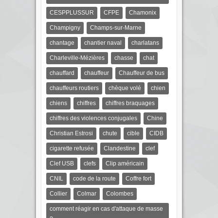
CESPPLUSSUR
CFPE
Chamonix
Champigny
Champs-sur-Marne
chantage
chantier naval
charlatans
Charleville-Mézières
chasse
chat
chauffard
chauffeur
Chauffeur de bus
chauffeurs routiers
chèque volé
chien
chiens
chiffres
chiffres braquages
chiffres des violences conjugales
Chine
Christian Estrosi
chute
cible
CIDB
cigarette refusée
Clandestine
clef
Clef USB
clefs
Clip américain
CNIL
code de la route
Coffre fort
Collier
Colmar
Colombes
comment réagir en cas d'attaque de masse