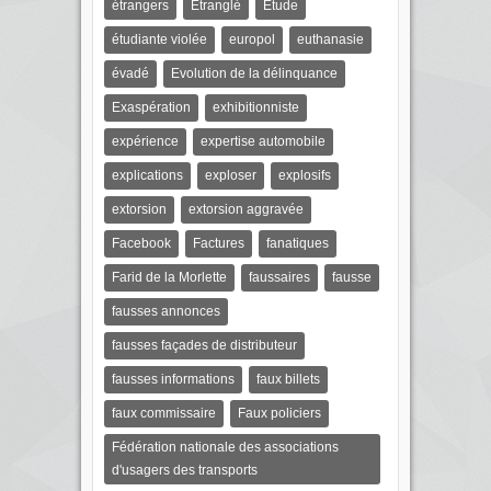
étrangers
Etranglé
Etude
étudiante violée
europol
euthanasie
évadé
Evolution de la délinquance
Exaspération
exhibitionniste
expérience
expertise automobile
explications
exploser
explosifs
extorsion
extorsion aggravée
Facebook
Factures
fanatiques
Farid de la Morlette
faussaires
fausse
fausses annonces
fausses façades de distributeur
fausses informations
faux billets
faux commissaire
Faux policiers
Fédération nationale des associations
d'usagers des transports