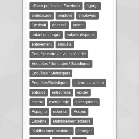
effacer publication Facebook
égorge
embuscade
employé
employeur
Emsisoft
encastré
enfant
enfant en danger
enfants disparus
enlèvement
enquête
Enquête cadre de vie et sécurité
Enquêtes / Sondages / Statistiques
Enquêtes / Statistiques
Enquêtes/Statistiques
enterre sa voiture
entraide
entreprises
épicier
escroc
escroquerie
escroqueries
Espagne
essence
Essone
Essonne
établissement scolaire
établissement scolaires
étranger