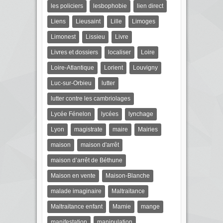
les policiers
lesbophobie
lien direct
Liens
Lieusaint
Lille
Limoges
Limonest
Lissieu
Livre
Livres et dossiers
localiser
Loire
Loire-Atlantique
Lorient
Louvigny
Luc-sur-Orbieu
lutter
lutter contre les cambriolages
Lycée Fénelon
lycées
lynchage
Lyon
magistrate
maire
Mairies
maison
maison d'arrêt
maison d’arrêt de Béthune
Maison en vente
Maison-Blanche
malade imaginaire
Maltraitance
Maltraitance enfant
Mamie
mange
manifestation
manipulation