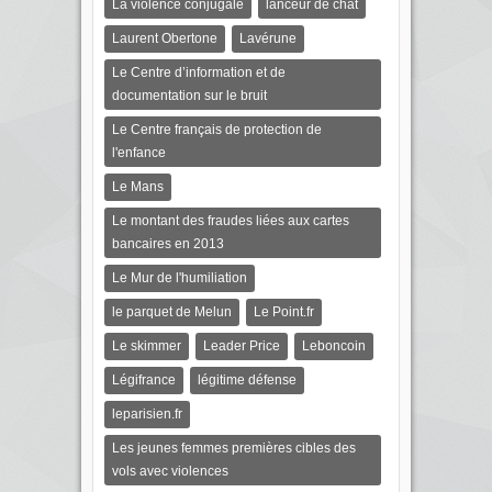
La violence conjugale
lanceur de chat
Laurent Obertone
Lavérune
Le Centre d’information et de
documentation sur le bruit
Le Centre français de protection de
l'enfance
Le Mans
Le montant des fraudes liées aux cartes
bancaires en 2013
Le Mur de l'humiliation
le parquet de Melun
Le Point.fr
Le skimmer
Leader Price
Leboncoin
Légifrance
légitime défense
leparisien.fr
Les jeunes femmes premières cibles des
vols avec violences