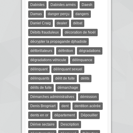
Dabistes
Dabistes armés
Daesh
Damas
danger perçu
dangers
Daniel Craig
dealer
débat
Débits frauduleux
décoration de Noël
décrypter la propagande djihadiste
défibrillateurs
définition
dégradations
dégradations véhicule
délinquance
délinquant
délinquant sexuel
délinquants
délit de fuite
délits
délits de fuite
démarchage
Démarches administratives
démission
Denis Brogniart
dent
dentition acérée
dents en or
département
Dépouiller
Dérive sectaire
Description