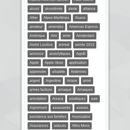
alcool
alcoolémie
alerte
alliance
Allier
Alpes-Maritimes
Alsace
amateur
amendes
American Express
Amérique
Ami
amie
Amsterdam
André Lucrèce
animal
année 2013
annonce
anxiolytiques
Appât
Apple
Apple Store
application
apprendre
arbalète
Ardennes
argent
Argentine
Ariane
armé
armes factices
arnaque
Arnaques
arrestation
Arzacq
asiatiques
asie
Aspremont
assassinée
assises
assistance aux familles
Association
Assurances
astuces
Athis-Mons