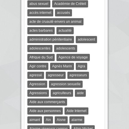
abus sexuel
Académie de Créteil
accès internet
accusés
acte de cruauté envers un animal
actes barbares
actualité
administration pénitentiaire
adolescent
adolescentes
adolescents
Afrique du Sud
Agence de voyage
Agir contre
Agnès Marin
Agra
agressé
agresseur
agresseurs
Agression
agression sexuelle
Agressions
agriculteurs
aide
Aide aux commerçants
Aide aux personnes
Aide Internet
aimant
Ain
Aisne
alarme
Alarme réservoir camion
Albin Michel