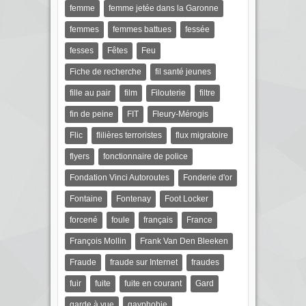
femme
femme jetée dans la Garonne
femmes
femmes battues
fessée
fesses
Fêtes
Feu
Fiche de recherche
fil santé jeunes
fille au pair
film
Filouterie
filtre
fin de peine
FIT
Fleury-Mérogis
Flic
flilières terroristes
flux migratoire
flyers
fonctionnaire de police
Fondation Vinci Autoroutes
Fonderie d'or
Fontaine
Fontenay
Foot Locker
forcené
foule
français
France
François Mollin
Frank Van Den Bleeken
Fraude
fraude sur Internet
fraudes
fuir
fuite
fuite en courant
Gard
garde à vue
gayphobie