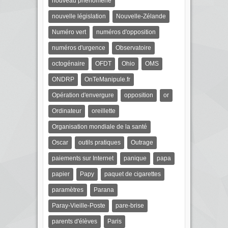
nouveau phénomène
nouvelle législation
Nouvelle-Zélande
Numéro vert
numéros d'opposition
numéros d'urgence
Observatoire
octogénaire
OFDT
Ohio
OMS
ONDRP
OnTeManipule.fr
Opération d'envergure
opposition
or
Ordinateur
oreillette
Organisation mondiale de la santé
Oscar
outils pratiques
Outrage
paiements sur Internet
panique
papa
papier
Papy
paquet de cigarettes
paramètres
Parana
Paray-Vieille-Poste
pare-brise
parents d'élèves
Paris