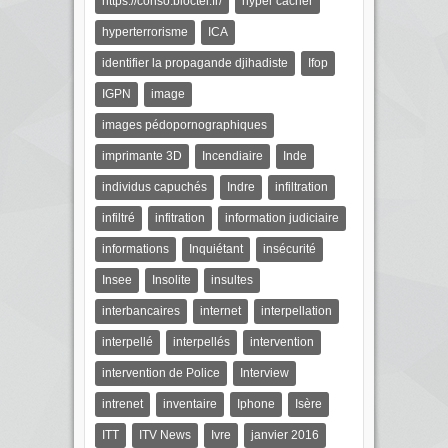
https://conso.bloctel.fr/
hyper cacher
hyperterrorisme
ICA
identifier la propagande djihadiste
Ifop
IGPN
image
images pédopornographiques
imprimante 3D
Incendiaire
Inde
individus capuchés
Indre
infiltration
infiltré
infitration
information judiciaire
informations
Inquiétant
insécurité
Insee
Insolite
insultes
interbancaires
internet
interpellation
interpellé
interpellés
intervention
intervention de Police
Interview
intrenet
inventaire
Iphone
Isère
ITT
ITV News
Ivre
janvier 2016