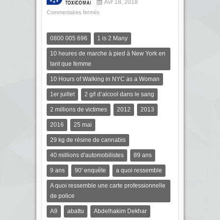
Avr 18, 2018
Commentaires fermés
0800 005 696
1 is 2 Many
10 heures de marche à pied à New York en
tant que femme
10 Hours of Walking in NYC as a Woman
1er juillet
2 g/l d’alcool dans le sang
2 millions de victimes
2012
2013
2016
25 mai
29 kg de résine de cannabis
40 millions d'automobilistes
89 ans
9 ans
90' enquête
a quoi ressemble
A quoi ressemble une carte professionnelle
de police
A9
abattu
Abdelhakim Dekhar