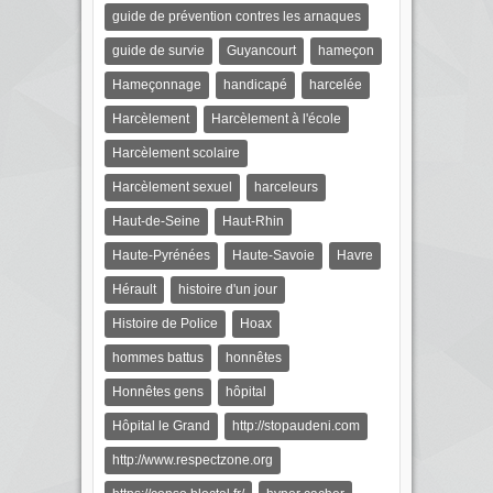
guide de prévention contres les arnaques
guide de survie
Guyancourt
hameçon
Hameçonnage
handicapé
harcelée
Harcèlement
Harcèlement à l'école
Harcèlement scolaire
Harcèlement sexuel
harceleurs
Haut-de-Seine
Haut-Rhin
Haute-Pyrénées
Haute-Savoie
Havre
Hérault
histoire d'un jour
Histoire de Police
Hoax
hommes battus
honnêtes
Honnêtes gens
hôpital
Hôpital le Grand
http://stopaudeni.com
http://www.respectzone.org