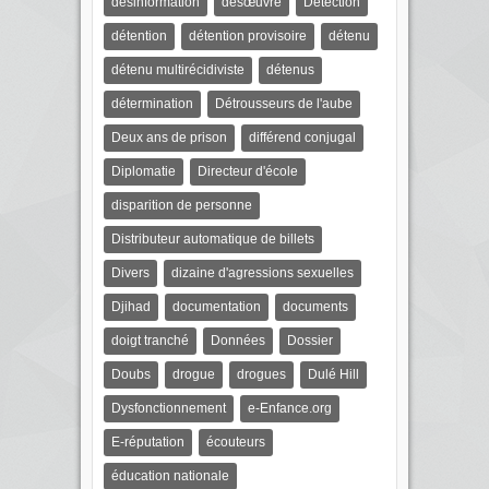
désinformation
désœuvré
Détection
détention
détention provisoire
détenu
détenu multirécidiviste
détenus
détermination
Détrousseurs de l'aube
Deux ans de prison
différend conjugal
Diplomatie
Directeur d'école
disparition de personne
Distributeur automatique de billets
Divers
dizaine d'agressions sexuelles
Djihad
documentation
documents
doigt tranché
Données
Dossier
Doubs
drogue
drogues
Dulé Hill
Dysfonctionnement
e-Enfance.org
E-réputation
écouteurs
éducation nationale