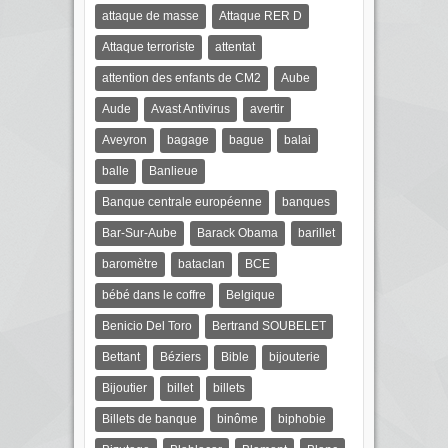
attaque de masse
Attaque RER D
Attaque terroriste
attentat
attention des enfants de CM2
Aube
Aude
Avast Antivirus
avertir
Aveyron
bagage
bague
balai
balle
Banlieue
Banque centrale européenne
banques
Bar-Sur-Aube
Barack Obama
barillet
baromètre
bataclan
BCE
bébé dans le coffre
Belgique
Benicio Del Toro
Bertrand SOUBELET
Bettant
Béziers
Bible
bijouterie
Bijoutier
billet
billets
Billets de banque
binôme
biphobie