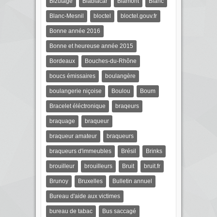
Bizutage
Blablacar
Blamont
Blanc
Blanc-Mesnil
bloctel
bloctel.gouv.fr
Bonne année 2016
Bonne et heureuse année 2015
Bordeaux
Bouches-du-Rhône
boucs émissaires
boulangère
boulangerie niçoise
Boulou
Boum
Bracelet éléctronique
braqeurs
braquage
braqueur
braqueur amateur
braqueurs
braqueurs d'immeubles
Brésil
Brinks
brouilleur
brouilleurs
Bruit
bruit.fr
Brunoy
Bruxelles
Bulletin annuel
Bureau d'aide aux victimes
bureau de tabac
Bus saccagé