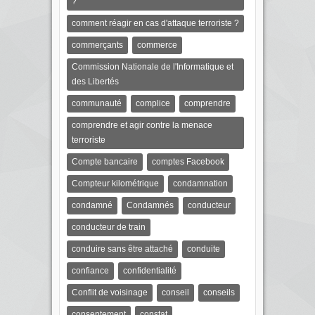
?
comment réagir en cas d'attaque terroriste ?
commerçants
commerce
Commission Nationale de l'Informatique et
des Libertés
communauté
complice
comprendre
comprendre et agir contre la menace
terroriste
Compte bancaire
comptes Facebook
Compteur kilométrique
condamnation
condamné
Condamnés
conducteur
conducteur de train
conduire sans être attaché
conduite
confiance
confidentialité
Conflit de voisinage
conseil
conseils
consentement
constat