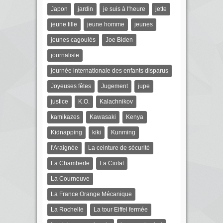
Japon
jardin
je suis à l'heure
jette
jeune fille
jeune homme
jeunes
jeunes cagoulés
Joe Biden
journaliste
journée internationale des enfants disparus
Joyeuses fêtes
Jugement
jupe
justice
K.O.
Kalachnikov
kamikazes
Kawasaki
Kenya
Kidnapping
kiki
Kunming
l'Araignée
La ceinture de sécurité
La Chamberte
La Ciotat
La Courneuve
La France Orange Mécanique
La Rochelle
La tour Eiffel fermée