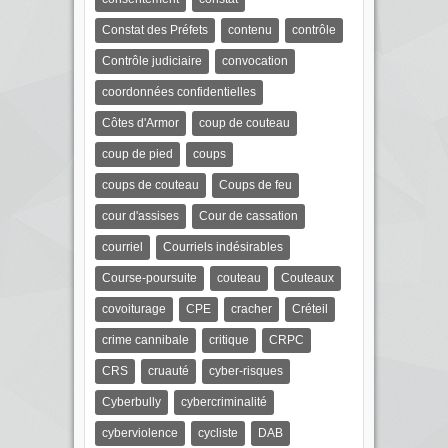
Constat des Préfets
contenu
contrôle
Contrôle judiciaire
convocation
coordonnées confidentielles
Côtes d'Armor
coup de couteau
coup de pied
coups
coups de couteau
Coups de feu
cour d'assises
Cour de cassation
courriel
Courriels indésirables
Course-poursuite
couteau
Couteaux
covoiturage
CPE
cracher
Créteil
crime cannibale
critique
CRPC
CRS
cruauté
cyber-risques
Cyberbully
cybercriminalité
cyberviolence
cycliste
DAB