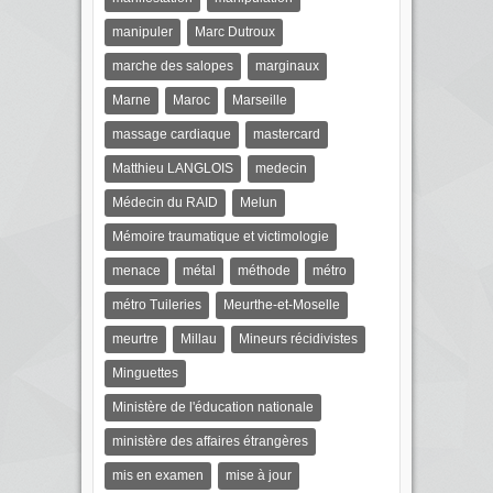
manipuler
Marc Dutroux
marche des salopes
marginaux
Marne
Maroc
Marseille
massage cardiaque
mastercard
Matthieu LANGLOIS
medecin
Médecin du RAID
Melun
Mémoire traumatique et victimologie
menace
métal
méthode
métro
métro Tuileries
Meurthe-et-Moselle
meurtre
Millau
Mineurs récidivistes
Minguettes
Ministère de l'éducation nationale
ministère des affaires étrangères
mis en examen
mise à jour