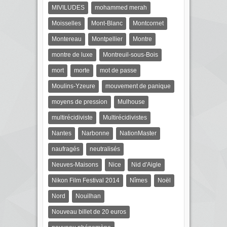
MIVILUDES
mohammed merah
Moisselles
Mont-Blanc
Montcornet
Montereau
Montpellier
Montre
montre de luxe
Montreuil-sous-Bois
mort
morte
mot de passe
Moulins-Yzeure
mouvement de panique
moyens de pression
Mulhouse
multirécidiviste
Multirécidivistes
Nantes
Narbonne
NationMaster
naufragés
neutralisés
Neuves-Maisons
Nice
Nid d'Aigle
Nikon Film Festival 2014
Nîmes
Noël
Nord
Nouilhan
Nouveau billet de 20 euros