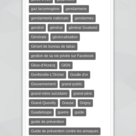
gaz lacrymogène
gendarmerie
gendarmerie nationale
gendarmes
gendrot
général
général Soubelet
Générale
géolocalisation
Gérant de bureau de tabac
gestion de sa vie privée sur Facebook
Géus-d'Arzacq
GIGN
Gonfreville-L'Orcher
Goutte d'or
Gouvernement
grand public
grand-mère suicidaire
grand-père
Grand-Quevilly
Grasse
Grigny
Guadeloupe
guerre
guide
guide de prévention
Guide de prévention contre les arnaques