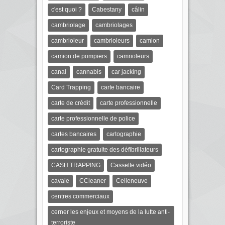
c'est quoi ?
Cabestany
câlin
cambriolage
cambriolages
cambrioleur
cambrioleurs
camion
camion de pompiers
camrioleurs
canal
cannabis
car jacking
Card Trapping
carte bancaire
carte de crédit
carte professionnelle
carte professionnelle de police
cartes bancaires
cartographie
cartographie gratuite des défibrillateurs
CASH TRAPPING
Cassette vidéo
cavale
CCleaner
Celleneuve
centres commerciaux
cerner les enjeux et moyens de la lutte anti-
terroriste