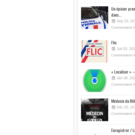
Un épicier pre
dans...
Sep 23, 20
Commentaires 
Flic
Juil 02, 20
Commentaires 
« Localiser » –
Jan 30, 20
Commentaires 
Médecin du RAI
Déc 20, 20
Commentaires 
Enregistrer / L