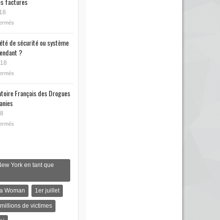
s factures
18
fermés
iété de sécurité ou système
endant ?
018
fermés
toire Français des Drogues
anies
18
fermés
New York en tant que
s a Woman
1er juillet
 millions de victimes