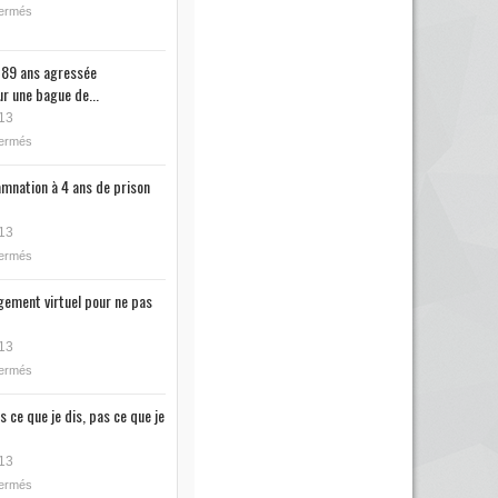
fermés
89 ans agressée
r une bague de...
13
fermés
mnation à 4 ans de prison
13
fermés
ugement virtuel pour ne pas
13
fermés
s ce que je dis, pas ce que je
13
fermés