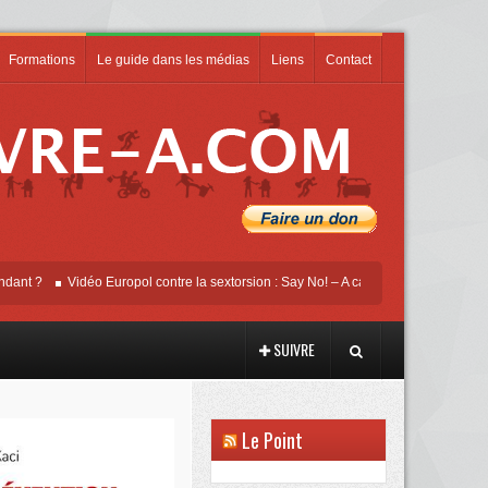
Formations
Le guide dans les médias
Liens
Contact
Vidéo Europol contre la sextorsion : Say No! – A campaign against online sexua
SUIVRE
Le Point