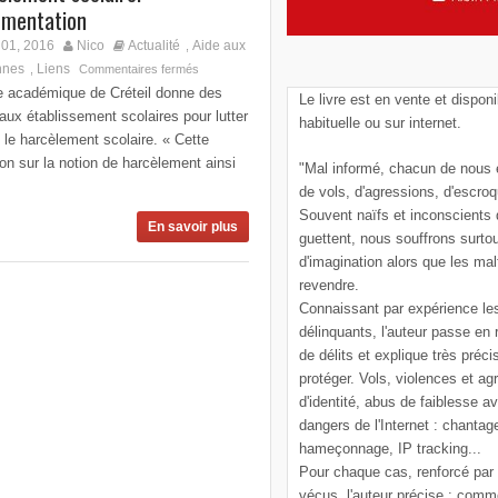
mentation
01, 2016
Nico
Actualité
Aide aux
,
nnes
Liens
,
Commentaires fermés
te académique de Créteil donne des
Le livre est en vente et disponi
 aux établissement scolaires pour lutter
habituelle ou sur internet.
 le harcèlement scolaire. « Cette
ion sur la notion de harcèlement ainsi
"Mal informé, chacun de nous e
de vols, d'agressions, d'escroq
Souvent naïfs et inconscients
En savoir plus
guettent, nous souffrons surto
d'imagination alors que les mal
revendre.
Connaissant par expérience le
délinquants, l'auteur passe en
de délits et explique très pré
protéger. Vols, violences et ag
d'identité, abus de faiblesse a
dangers de l'Internet : chantag
hameçonnage, IP tracking...
Pour chaque cas, renforcé par
vécus, l'auteur précise : comm