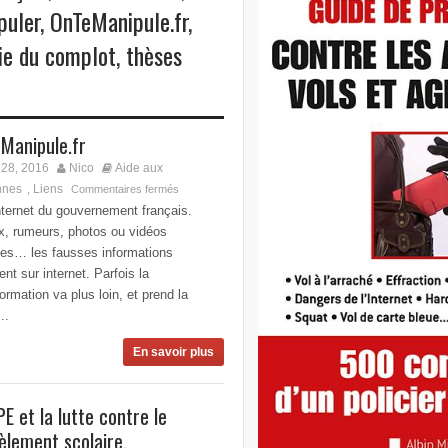
puler
,
OnTeManipule.fr
,
ie du complot
,
thèses
Manipule.fr
28, 2016
Nico
Aide aux
nnes
Liens
,
Commentaires fermés
nternet du gouvernement français.
x, rumeurs, photos ou vidéos
ées… les fausses informations
nt sur internet. Parfois la
ormation va plus loin, et prend la
..
En savoir plus
PE et la lutte contre le
èlement scolaire.