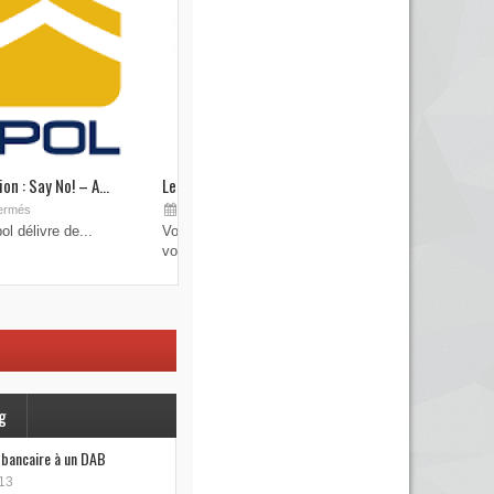
on : Say No! – A...
Les brouilleurs de clefs de véhicule
Sep 19, 2015
ermés
Commentaires fermés
l délivre de...
Vous pensez avoir verrouillé votre véhicule avec
votre...
g
e bancaire à un DAB
13