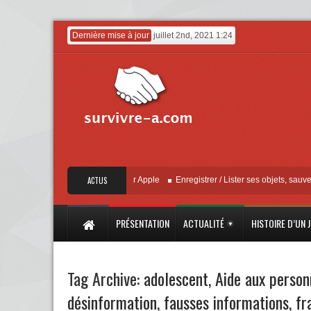
Dernière mise à jour
juillet 2nd, 2021 1:24
« Localiser » – Mise à jour Apple
ACTUS
Enregistrer / Lister ses objets, sauvegarder
PRÉSENTATION
ACTUALITÉ
HISTOIRE D’UN 
Tag Archive:
adolescent
,
Aide aux person
désinformation
,
fausses informations
,
fr