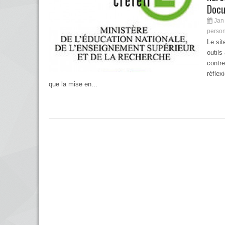
Docu
Jan 
perso
Le si
outils
contre
réflex
que la mise en...