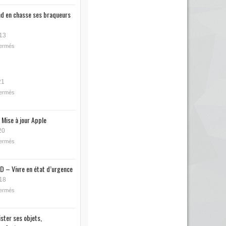
nd en chasse ses braqueurs
13
fermés
21
fermés
 Mise à jour Apple
20
fermés
D – Vivre en état d’urgence
18
fermés
ister ses objets,