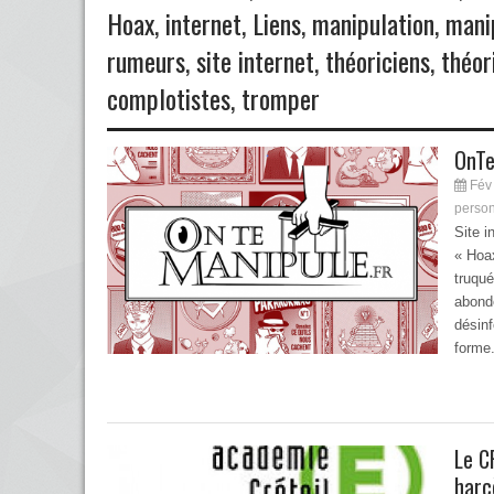
Hoax
,
internet
,
Liens
,
manipulation
,
mani
rumeurs
,
site internet
,
théoriciens
,
théor
complotistes
,
tromper
OnTe
Fév 
perso
Site i
« Hoa
truqu
abonde
désinf
forme.
Le C
harc