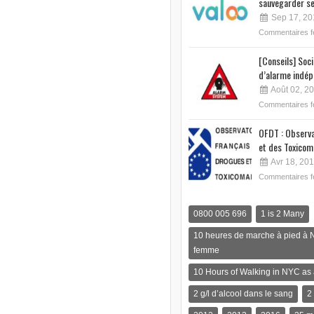
sauvegarder se
Sep 17, 20
Commentaires 
[Conseils] Soc
d’alarme indép
Août 02, 2
Commentaires 
OFDT : Observa
et des Toxicom
Avr 18, 20
Commentaires 
0800 005 696
1 is 2 Many
10 heures de marche à pied à 
femme
10 Hours of Walking in NYC a
2 g/l d’alcool dans le sang
2