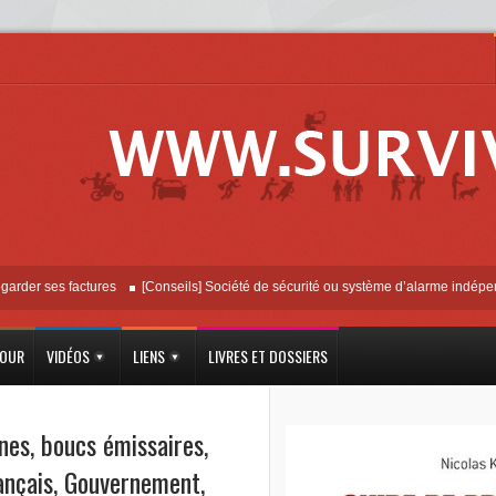
 ses factures
[Conseils] Société de sécurité ou système d’alarme indépendant ?
JOUR
VIDÉOS
LIENS
LIVRES ET DOSSIERS
nes
,
boucs émissaires
,
ançais
,
Gouvernement
,