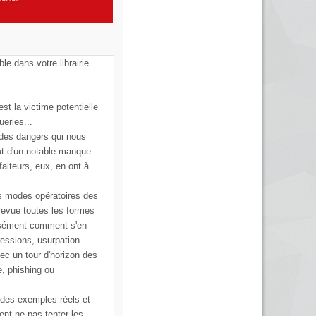
ble dans votre librairie
st la victime potentielle
ueries...
 des dangers qui nous
ut d'un notable manque
faiteurs, eux, en ont à
s modes opératoires des
 revue toutes les formes
cisément comment s'en
ressions, usurpation
vec un tour d'horizon des
e, phishing ou
 des exemples réels et
ent ne pas tenter les