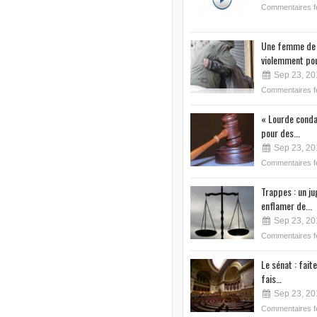
Commentaires 
Une femme de 
violemment pou
Sep 23, 20
Commentaires 
« Lourde conda
pour des...
Sep 23, 20
Commentaires 
Trappes : un j
enflamer de...
Sep 23, 20
Commentaires 
Le sénat : faite
fais…
Sep 23, 20
Commentaires 