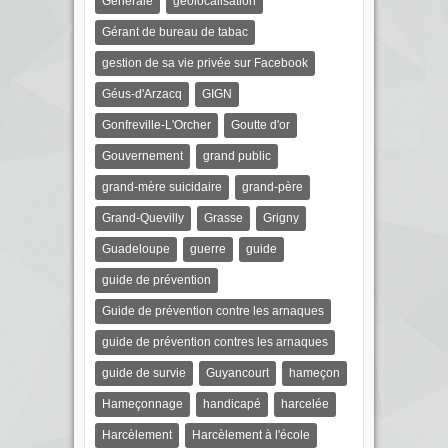
Générale
géolocalisation
Gérant de bureau de tabac
gestion de sa vie privée sur Facebook
Géus-d'Arzacq
GIGN
Gonfreville-L'Orcher
Goutte d'or
Gouvernement
grand public
grand-mère suicidaire
grand-père
Grand-Quevilly
Grasse
Grigny
Guadeloupe
guerre
guide
guide de prévention
Guide de prévention contre les arnaques
guide de prévention contres les arnaques
guide de survie
Guyancourt
hameçon
Hameçonnage
handicapé
harcelée
Harcèlement
Harcèlement à l'école