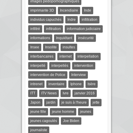
images pédopornographiques
imprimante 3D
Incendiaire
Inde
individus capuchés
Indre
infiltration
infiltré
infitration
information judiciaire
informations
Inquiétant
insécurité
Insee
Insolite
insultes
interbancaires
internet
interpellation
interpellé
interpellés
intervention
intervention de Police
Interview
intrenet
inventaire
Iphone
Isère
ITT
ITV News
Ivre
janvier 2016
Japon
jardin
je suis à l'heure
jette
jeune fille
jeune homme
jeunes
jeunes cagoulés
Joe Biden
journaliste