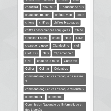
chauffard
chauffeur
Chauffeur de bus
chauffeurs routiers
chèque volé
chien
chiens
chiffres
chiffres braquages
chiffres des violences conjugales
Chine
Christian Estrosi
chute
cible
CIDB
cigarette refusée
Clandestine
clef
Clef USB
clefs
Clip américain
CNIL
code de la route
Coffre fort
Collier
Colmar
Colombes
comment réagir en cas d'attaque de masse
?
comment réagir en cas d'attaque terroriste ?
commerçants
commerce
Commission Nationale de l'Informatique et
des Libertés