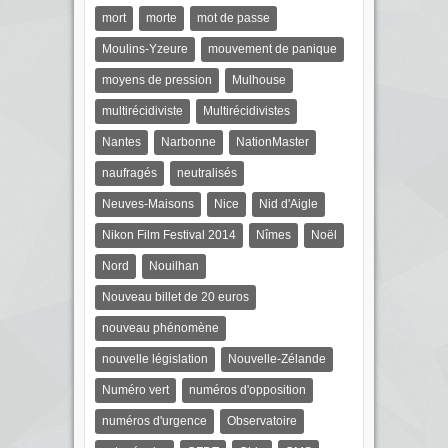
mort
morte
mot de passe
Moulins-Yzeure
mouvement de panique
moyens de pression
Mulhouse
multirécidiviste
Multirécidivistes
Nantes
Narbonne
NationMaster
naufragés
neutralisés
Neuves-Maisons
Nice
Nid d'Aigle
Nikon Film Festival 2014
Nîmes
Noël
Nord
Nouilhan
Nouveau billet de 20 euros
nouveau phénomène
nouvelle législation
Nouvelle-Zélande
Numéro vert
numéros d'opposition
numéros d'urgence
Observatoire