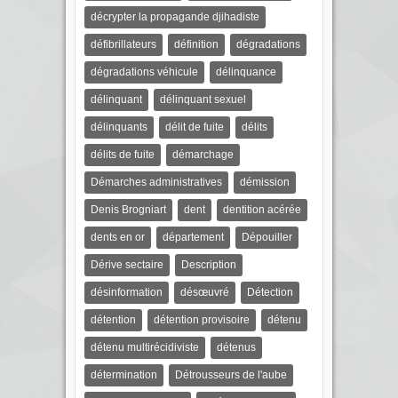
décrypter la propagande djihadiste
défibrillateurs
définition
dégradations
dégradations véhicule
délinquance
délinquant
délinquant sexuel
délinquants
délit de fuite
délits
délits de fuite
démarchage
Démarches administratives
démission
Denis Brogniart
dent
dentition acérée
dents en or
département
Dépouiller
Dérive sectaire
Description
désinformation
désœuvré
Détection
détention
détention provisoire
détenu
détenu multirécidiviste
détenus
détermination
Détrousseurs de l'aube