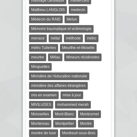
massage cardiaque
mastercard
Matthieu LANGLOIS
medecin
Médecin du RAID
Melun
Mémoire traumatique et victimologie
menace
métal
méthode
métro
métro Tuileries
Meurthe-et-Moselle
meurtre
Millau
Mineurs récidivistes
Minguettes
Ministère de l'éducation nationale
ministère des affaires étrangères
mis en examen
mise à jour
MIVILUDES
mohammed merah
Moisselles
Mont-Blanc
Montcornet
Montereau
Montpellier
Montre
montre de luxe
Montreuil-sous-Bois