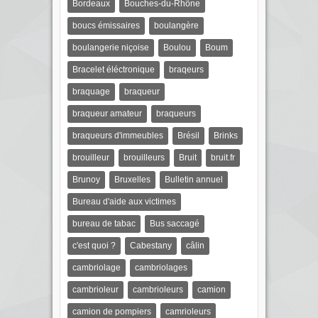
Bordeaux
Bouches-du-Rhône
boucs émissaires
boulangère
boulangerie niçoise
Boulou
Boum
Bracelet éléctronique
braqeurs
braquage
braqueur
braqueur amateur
braqueurs
braqueurs d'immeubles
Brésil
Brinks
brouilleur
brouilleurs
Bruit
bruit.fr
Brunoy
Bruxelles
Bulletin annuel
Bureau d'aide aux victimes
bureau de tabac
Bus saccagé
c'est quoi ?
Cabestany
câlin
cambriolage
cambriolages
cambrioleur
cambrioleurs
camion
camion de pompiers
camrioleurs