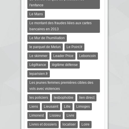
l'enfance
Le Mans
Le montant des fraudes liées aux cartes
bancaires en 2013
Le Mur de l'humiliation
le parquet de Melun
Le Point.fr
Le skimmer
Leader Price
Leboncoin
Légifrance
légitime défense
leparisien.fr
Les jeunes femmes premières cibles des
vols avec violences
les policiers
lesbophobie
lien direct
Liens
Lieusaint
Lille
Limoges
Limonest
Lissieu
Livre
Livres et dossiers
localiser
Loire