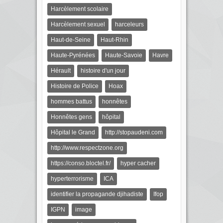
Harcèlement scolaire
Harcèlement sexuel
harceleurs
Haut-de-Seine
Haut-Rhin
Haute-Pyrénées
Haute-Savoie
Havre
Hérault
histoire d'un jour
Histoire de Police
Hoax
hommes battus
honnêtes
Honnêtes gens
hôpital
Hôpital le Grand
http://stopaudeni.com
http://www.respectzone.org
https://conso.bloctel.fr/
hyper cacher
hyperterrorisme
ICA
identifier la propagande djihadiste
Ifop
IGPN
image