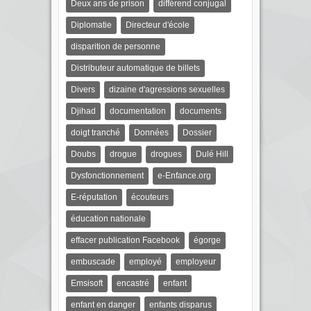
Deux ans de prison
différend conjugal
Diplomatie
Directeur d'école
disparition de personne
Distributeur automatique de billets
Divers
dizaine d'agressions sexuelles
Djihad
documentation
documents
doigt tranché
Données
Dossier
Doubs
drogue
drogues
Dulé Hill
Dysfonctionnement
e-Enfance.org
E-réputation
écouteurs
éducation nationale
effacer publication Facebook
égorge
embuscade
employé
employeur
Emsisoft
encastré
enfant
enfant en danger
enfants disparus