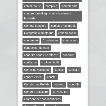
communauté
complice
comprendre
comprendre et agir contre la menace
terroriste
Compte bancaire
comptes Facebook
Compteur kilométrique
condamnation
condamné
Condamnés
conducteur
conducteur de train
conduire sans être attaché
conduite
confiance
confidentialité
Conflit de voisinage
conseil
conseils
consentement
constat
Constat des Préfets
contenu
contrôle
Contrôle judiciaire
convocation
coordonnées confidentielles