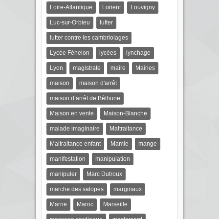
Loire-Atlantique
Lorient
Louvigny
Luc-sur-Orbieu
lutter
lutter contre les cambriolages
Lycée Fénelon
lycées
lynchage
Lyon
magistrate
maire
Mairies
maison
maison d'arrêt
maison d’arrêt de Béthune
Maison en vente
Maison-Blanche
malade imaginaire
Maltraitance
Maltraitance enfant
Mamie
mange
manifestation
manipulation
manipuler
Marc Dutroux
marche des salopes
marginaux
Marne
Maroc
Marseille