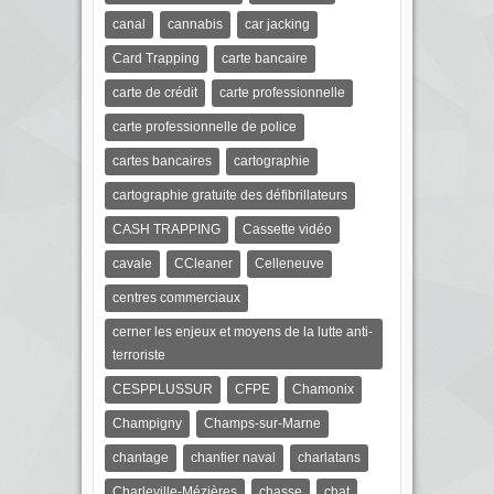
canal
cannabis
car jacking
Card Trapping
carte bancaire
carte de crédit
carte professionnelle
carte professionnelle de police
cartes bancaires
cartographie
cartographie gratuite des défibrillateurs
CASH TRAPPING
Cassette vidéo
cavale
CCleaner
Celleneuve
centres commerciaux
cerner les enjeux et moyens de la lutte anti-
terroriste
CESPPLUSSUR
CFPE
Chamonix
Champigny
Champs-sur-Marne
chantage
chantier naval
charlatans
Charleville-Mézières
chasse
chat