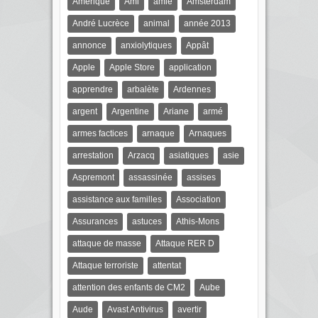
Amérique
Ami
amie
Amsterdam
André Lucrèce
animal
année 2013
annonce
anxiolytiques
Appât
Apple
Apple Store
application
apprendre
arbalète
Ardennes
argent
Argentine
Ariane
armé
armes factices
arnaque
Arnaques
arrestation
Arzacq
asiatiques
asie
Aspremont
assassinée
assises
assistance aux familles
Association
Assurances
astuces
Athis-Mons
attaque de masse
Attaque RER D
Attaque terroriste
attentat
attention des enfants de CM2
Aube
Aude
Avast Antivirus
avertir