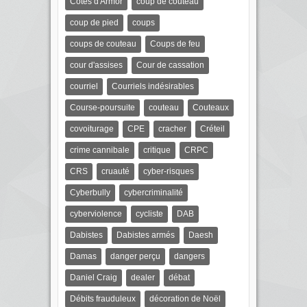
Côtes d'Armor
coup de couteau
coup de pied
coups
coups de couteau
Coups de feu
cour d'assises
Cour de cassation
courriel
Courriels indésirables
Course-poursuite
couteau
Couteaux
covoiturage
CPE
cracher
Créteil
crime cannibale
critique
CRPC
CRS
cruauté
cyber-risques
Cyberbully
cybercriminalité
cyberviolence
cycliste
DAB
Dabistes
Dabistes armés
Daesh
Damas
danger perçu
dangers
Daniel Craig
dealer
débat
Débits frauduleux
décoration de Noël