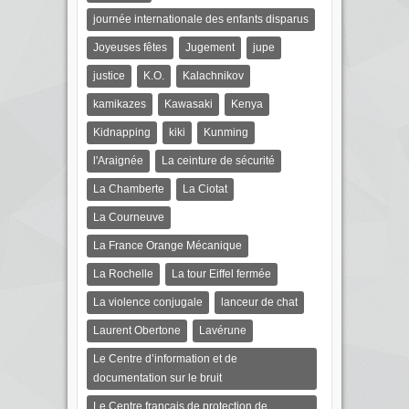
journée internationale des enfants disparus
Joyeuses fêtes
Jugement
jupe
justice
K.O.
Kalachnikov
kamikazes
Kawasaki
Kenya
Kidnapping
kiki
Kunming
l'Araignée
La ceinture de sécurité
La Chamberte
La Ciotat
La Courneuve
La France Orange Mécanique
La Rochelle
La tour Eiffel fermée
La violence conjugale
lanceur de chat
Laurent Obertone
Lavérune
Le Centre d’information et de
documentation sur le bruit
Le Centre français de protection de