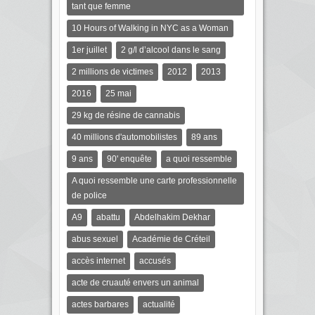
tant que femme
10 Hours of Walking in NYC as a Woman
1er juillet
2 g/l d’alcool dans le sang
2 millions de victimes
2012
2013
2016
25 mai
29 kg de résine de cannabis
40 millions d'automobilistes
89 ans
9 ans
90' enquête
a quoi ressemble
A quoi ressemble une carte professionnelle
de police
A9
abattu
Abdelhakim Dekhar
abus sexuel
Académie de Créteil
accès internet
accusés
acte de cruauté envers un animal
actes barbares
actualité