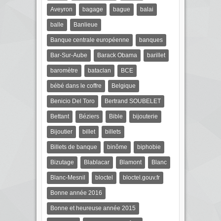
Aveyron
bagage
bague
balai
balle
Banlieue
Banque centrale européenne
banques
Bar-Sur-Aube
Barack Obama
barillet
baromètre
bataclan
BCE
bébé dans le coffre
Belgique
Benicio Del Toro
Bertrand SOUBELET
Bettant
Béziers
Bible
bijouterie
Bijoutier
billet
billets
Billets de banque
binôme
biphobie
Bizutage
Blablacar
Blamont
Blanc
Blanc-Mesnil
bloctel
bloctel.gouv.fr
Bonne année 2016
Bonne et heureuse année 2015