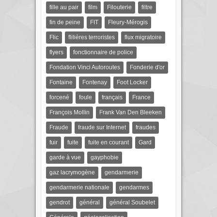
fille au pair
film
Filouterie
filtre
fin de peine
FIT
Fleury-Mérogis
Flic
flilières terroristes
flux migratoire
flyers
fonctionnaire de police
Fondation Vinci Autoroutes
Fonderie d'or
Fontaine
Fontenay
Foot Locker
forcené
foule
français
France
François Mollin
Frank Van Den Bleeken
Fraude
fraude sur Internet
fraudes
fuir
fuite
fuite en courant
Gard
garde à vue
gayphobie
gaz lacrymogène
gendarmerie
gendarmerie nationale
gendarmes
gendrot
général
général Soubelet