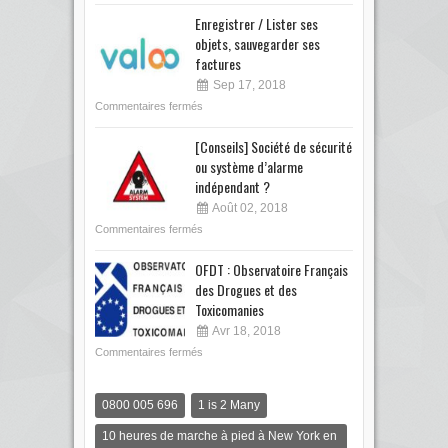
Enregistrer / Lister ses
objets, sauvegarder ses
factures
Sep 17, 2018
Commentaires fermés
[Conseils] Société de sécurité
ou système d’alarme
indépendant ?
Août 02, 2018
Commentaires fermés
OFDT : Observatoire Français
des Drogues et des
Toxicomanies
Avr 18, 2018
Commentaires fermés
0800 005 696
1 is 2 Many
10 heures de marche à pied à New York en