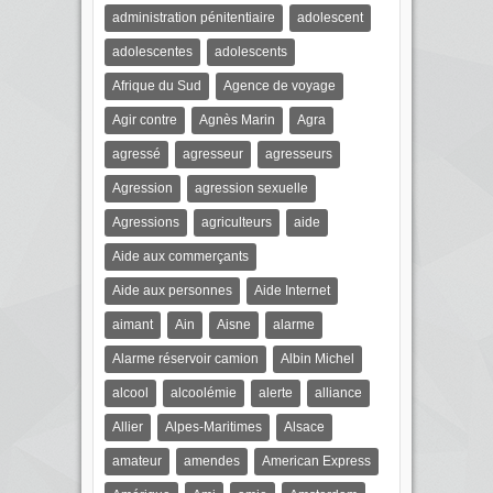
administration pénitentiaire
adolescent
adolescentes
adolescents
Afrique du Sud
Agence de voyage
Agir contre
Agnès Marin
Agra
agressé
agresseur
agresseurs
Agression
agression sexuelle
Agressions
agriculteurs
aide
Aide aux commerçants
Aide aux personnes
Aide Internet
aimant
Ain
Aisne
alarme
Alarme réservoir camion
Albin Michel
alcool
alcoolémie
alerte
alliance
Allier
Alpes-Maritimes
Alsace
amateur
amendes
American Express