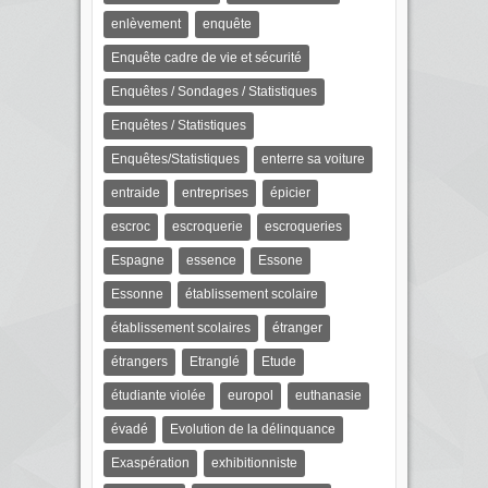
enlèvement
enquête
Enquête cadre de vie et sécurité
Enquêtes / Sondages / Statistiques
Enquêtes / Statistiques
Enquêtes/Statistiques
enterre sa voiture
entraide
entreprises
épicier
escroc
escroquerie
escroqueries
Espagne
essence
Essone
Essonne
établissement scolaire
établissement scolaires
étranger
étrangers
Etranglé
Etude
étudiante violée
europol
euthanasie
évadé
Evolution de la délinquance
Exaspération
exhibitionniste