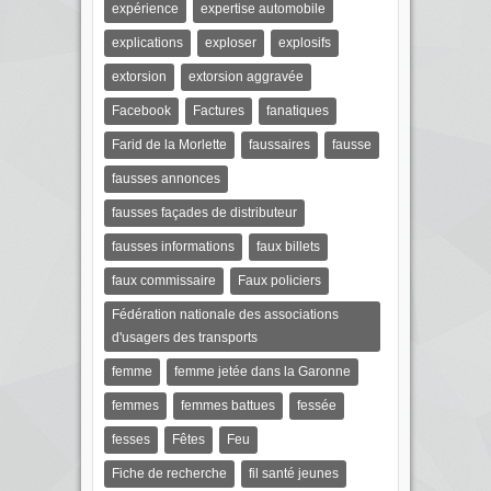
expérience
expertise automobile
explications
exploser
explosifs
extorsion
extorsion aggravée
Facebook
Factures
fanatiques
Farid de la Morlette
faussaires
fausse
fausses annonces
fausses façades de distributeur
fausses informations
faux billets
faux commissaire
Faux policiers
Fédération nationale des associations
d'usagers des transports
femme
femme jetée dans la Garonne
femmes
femmes battues
fessée
fesses
Fêtes
Feu
Fiche de recherche
fil santé jeunes