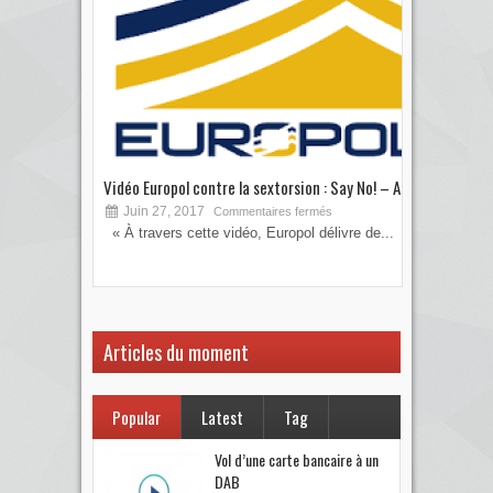
Vidéo Europol contre la sextorsion : Say No! – A...
Les 
Juin 27, 2017
S
Commentaires fermés
« À travers cette vidéo, Europol délivre de...
Vous
votre
Articles du moment
Popular
Latest
Tag
Vol d’une carte bancaire à un
DAB