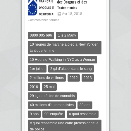
des Drogues et des
Toxicomanies
Avr 18, 2018
Commentaires fermés
0800 005 696
1 is 2 Many
10 heures de marche à pied à New York en
tant que femme
10 Hours of Walking in NYC as a Woman
1er juillet
2 g/l d’alcool dans le sang
2 millions de victimes
2012
2013
2016
25 mai
29 kg de résine de cannabis
40 millions d'automobilistes
89 ans
9 ans
90' enquête
a quoi ressemble
A quoi ressemble une carte professionnelle
de police