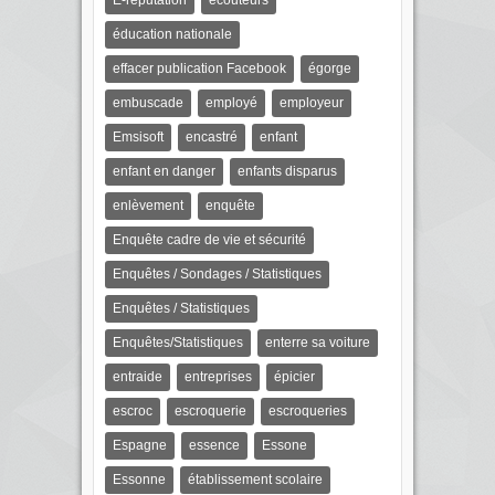
E-réputation
écouteurs
éducation nationale
effacer publication Facebook
égorge
embuscade
employé
employeur
Emsisoft
encastré
enfant
enfant en danger
enfants disparus
enlèvement
enquête
Enquête cadre de vie et sécurité
Enquêtes / Sondages / Statistiques
Enquêtes / Statistiques
Enquêtes/Statistiques
enterre sa voiture
entraide
entreprises
épicier
escroc
escroquerie
escroqueries
Espagne
essence
Essone
Essonne
établissement scolaire