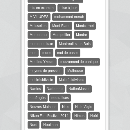
mis en examen
mise à jour
MIVILUDES
mohammed merah
Moisselles
Mont-Blanc
Montcornet
Montereau
Montpellier
Montre
montre de luxe
Montreuil-sous-Bois
mort
morte
mot de passe
Moulins-Yzeure
mouvement de panique
moyens de pression
Mulhouse
multirécidiviste
Multirécidivistes
Nantes
Narbonne
NationMaster
naufragés
neutralisés
Neuves-Maisons
Nice
Nid d'Aigle
Nikon Film Festival 2014
Nîmes
Noël
Nord
Nouilhan