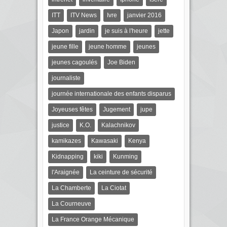
ITT
ITV News
Ivre
janvier 2016
Japon
jardin
je suis à l'heure
jette
jeune fille
jeune homme
jeunes
jeunes cagoulés
Joe Biden
journaliste
journée internationale des enfants disparus
Joyeuses fêtes
Jugement
jupe
justice
K.O.
Kalachnikov
kamikazes
Kawasaki
Kenya
Kidnapping
kiki
Kunming
l'Araignée
La ceinture de sécurité
La Chamberte
La Ciotat
La Courneuve
La France Orange Mécanique