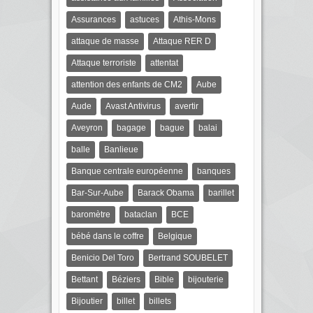
Assurances
astuces
Athis-Mons
attaque de masse
Attaque RER D
Attaque terroriste
attentat
attention des enfants de CM2
Aube
Aude
Avast Antivirus
avertir
Aveyron
bagage
bague
balai
balle
Banlieue
Banque centrale européenne
banques
Bar-Sur-Aube
Barack Obama
barillet
baromètre
bataclan
BCE
bébé dans le coffre
Belgique
Benicio Del Toro
Bertrand SOUBELET
Bettant
Béziers
Bible
bijouterie
Bijoutier
billet
billets