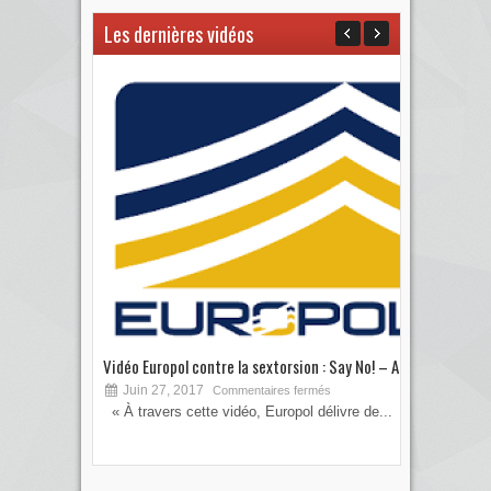
Les dernières vidéos
Vidéo Europol contre la sextorsion : Say No! – A...
Les 
Juin 27, 2017
S
Commentaires fermés
« À travers cette vidéo, Europol délivre de...
Vous
votre