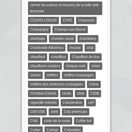
cerner les enjeux et moyens de la lutte anti-
terroriste
CESPPLUSSUR
CFPE
Chamonix
Champigny
Champs-sur-Marne
chantage
chantier naval
charlatans
Charleville-Mézières
chasse
chat
chauffard
chauffeur
Chauffeur de bus
chauffeurs routiers
chèque volé
chien
chiens
chiffres
chiffres braquages
chiffres des violences conjugales
Chine
Christian Estrosi
chute
cible
CIDB
cigarette refusée
Clandestine
clef
Clef USB
clefs
Clip américain
CNIL
code de la route
Coffre fort
Collier
Colmar
Colombes