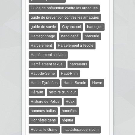
Guide de prévention contre les arnaques
guide de prévention contres les arnaques
guide de survie
Guyancourt
hameçon
Hameçonnage
handicapé
harcelée
Harcèlement
Harcèlement à l'école
Harcèlement scolaire
Harcèlement sexuel
harceleurs
Haut-de-Seine
Haut-Rhin
Haute-Pyrénées
Haute-Savoie
Havre
Hérault
histoire d'un jour
Histoire de Police
Hoax
hommes battus
honnêtes
Honnêtes gens
hôpital
Hôpital le Grand
http://stopaudeni.com