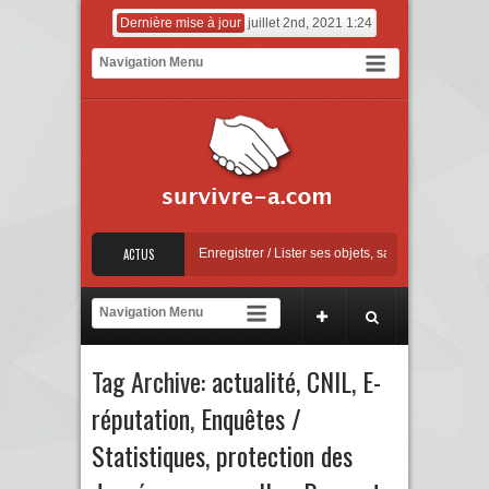
Dernière mise à jour
juillet 2nd, 2021 1:24
Mise à jour Apple
ACTUS
Enregistrer / Lister ses objets, sauvegarder ses factures
[C
ntre la sextorsion : Say No! – A campaign against online sexual coercion and extor
Mise à jour Apple
Tag Archive:
actualité
,
CNIL
,
E-
réputation
,
Enquêtes /
Statistiques
,
protection des