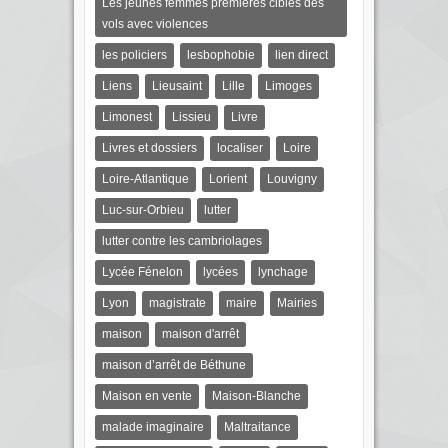
Les jeunes femmes premières cibles des
vols avec violences
les policiers
lesbophobie
lien direct
Liens
Lieusaint
Lille
Limoges
Limonest
Lissieu
Livre
Livres et dossiers
localiser
Loire
Loire-Atlantique
Lorient
Louvigny
Luc-sur-Orbieu
lutter
lutter contre les cambriolages
Lycée Fénelon
lycées
lynchage
Lyon
magistrate
maire
Mairies
maison
maison d'arrêt
maison d’arrêt de Béthune
Maison en vente
Maison-Blanche
malade imaginaire
Maltraitance