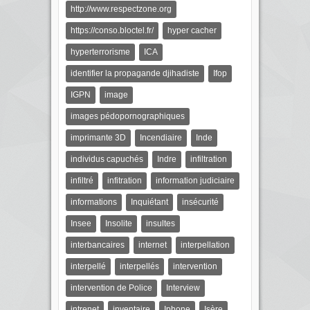
http://www.respectzone.org
https://conso.bloctel.fr/
hyper cacher
hyperterrorisme
ICA
identifier la propagande djihadiste
Ifop
IGPN
image
images pédopornographiques
imprimante 3D
Incendiaire
Inde
individus capuchés
Indre
infiltration
infiltré
infitration
information judiciaire
informations
Inquiétant
insécurité
Insee
Insolite
insultes
interbancaires
internet
interpellation
interpellé
interpellés
intervention
intervention de Police
Interview
intrenet
inventaire
Iphone
Isère