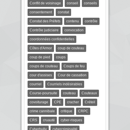
Conflit de voisinage
conseil
conseils
consentement
constat
Constat des Préfets
contenu
contrôle
Contrôle judiciaire
convocation
coordonnées confidentielles
Côtes d'Armor
coup de couteau
coup de pied
coups
coups de couteau
Coups de feu
cour d'assises
Cour de cassation
courriel
Courriels indésirables
Course-poursuite
couteau
Couteaux
covoiturage
CPE
cracher
Créteil
crime cannibale
critique
CRPC
CRS
cruauté
cyber-risques
Cyberbully
cybercriminalité