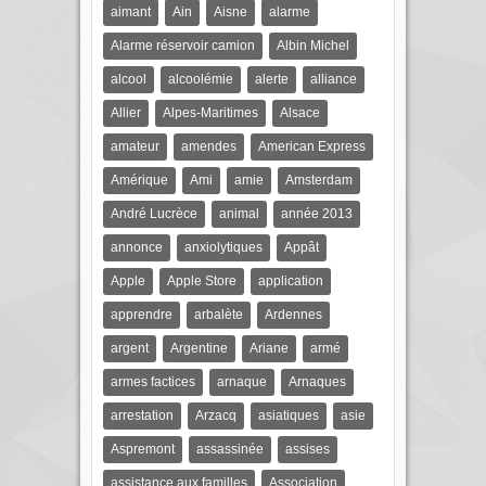
aimant
Ain
Aisne
alarme
Alarme réservoir camion
Albin Michel
alcool
alcoolémie
alerte
alliance
Allier
Alpes-Maritimes
Alsace
amateur
amendes
American Express
Amérique
Ami
amie
Amsterdam
André Lucrèce
animal
année 2013
annonce
anxiolytiques
Appât
Apple
Apple Store
application
apprendre
arbalète
Ardennes
argent
Argentine
Ariane
armé
armes factices
arnaque
Arnaques
arrestation
Arzacq
asiatiques
asie
Aspremont
assassinée
assises
assistance aux familles
Association