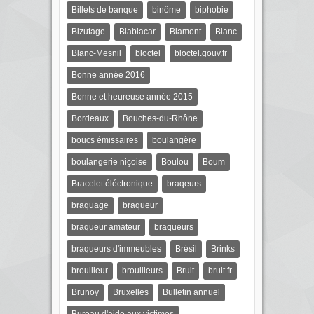
Billets de banque
binôme
biphobie
Bizutage
Blablacar
Blamont
Blanc
Blanc-Mesnil
bloctel
bloctel.gouv.fr
Bonne année 2016
Bonne et heureuse année 2015
Bordeaux
Bouches-du-Rhône
boucs émissaires
boulangère
boulangerie niçoise
Boulou
Boum
Bracelet éléctronique
braqeurs
braquage
braqueur
braqueur amateur
braqueurs
braqueurs d'immeubles
Brésil
Brinks
brouilleur
brouilleurs
Bruit
bruit.fr
Brunoy
Bruxelles
Bulletin annuel