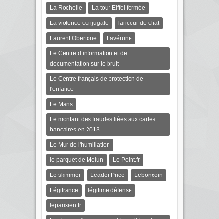
La Rochelle
La tour Eiffel fermée
La violence conjugale
lanceur de chat
Laurent Obertone
Lavérune
Le Centre d’information et de
documentation sur le bruit
Le Centre français de protection de
l'enfance
Le Mans
Le montant des fraudes liées aux cartes
bancaires en 2013
Le Mur de l'humiliation
le parquet de Melun
Le Point.fr
Le skimmer
Leader Price
Leboncoin
Légifrance
légitime défense
leparisien.fr