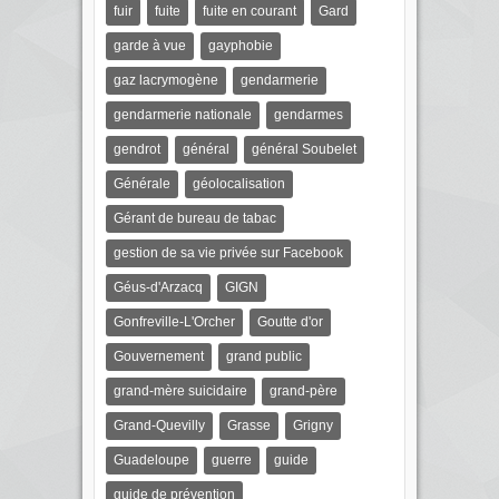
fuir
fuite
fuite en courant
Gard
garde à vue
gayphobie
gaz lacrymogène
gendarmerie
gendarmerie nationale
gendarmes
gendrot
général
général Soubelet
Générale
géolocalisation
Gérant de bureau de tabac
gestion de sa vie privée sur Facebook
Géus-d'Arzacq
GIGN
Gonfreville-L'Orcher
Goutte d'or
Gouvernement
grand public
grand-mère suicidaire
grand-père
Grand-Quevilly
Grasse
Grigny
Guadeloupe
guerre
guide
guide de prévention