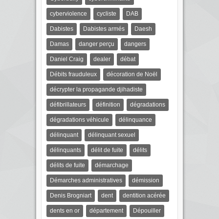
cyberviolence
cycliste
DAB
Dabistes
Dabistes armés
Daesh
Damas
danger perçu
dangers
Daniel Craig
dealer
débat
Débits frauduleux
décoration de Noël
décrypter la propagande djihadiste
défibrillateurs
définition
dégradations
dégradations véhicule
délinquance
délinquant
délinquant sexuel
délinquants
délit de fuite
délits
délits de fuite
démarchage
Démarches administratives
démission
Denis Brogniart
dent
dentition acérée
dents en or
département
Dépouiller