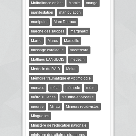
Maltraitance enfant
Mamie
mange
manifestation
manipulation
manipuler
Marc Dutroux
marche des salopes
marginaux
Marne
Maroc
Marseille
massage cardiaque
mastercard
Matthieu LANGLOIS
medecin
Médecin du RAID
Melun
Mémoire traumatique et victimologie
menace
métal
méthode
métro
métro Tuileries
Meurthe-et-Moselle
meurtre
Millau
Mineurs récidivistes
Minguettes
Ministère de l'éducation nationale
ministère des affaires étrangères