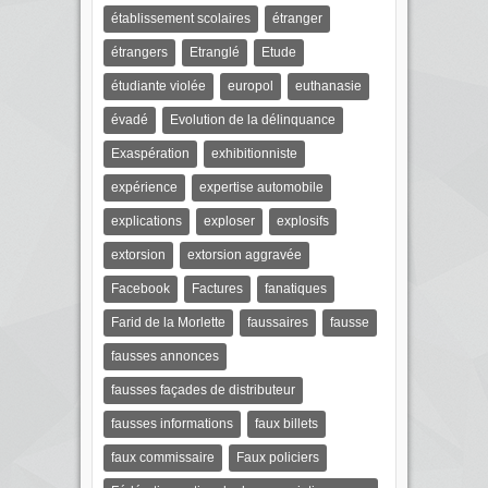
établissement scolaires
étranger
étrangers
Etranglé
Etude
étudiante violée
europol
euthanasie
évadé
Evolution de la délinquance
Exaspération
exhibitionniste
expérience
expertise automobile
explications
exploser
explosifs
extorsion
extorsion aggravée
Facebook
Factures
fanatiques
Farid de la Morlette
faussaires
fausse
fausses annonces
fausses façades de distributeur
fausses informations
faux billets
faux commissaire
Faux policiers