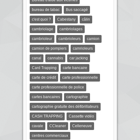
Bureau d'aide aux victimes
bureau de tabac
Bus saccagé
c'est quoi ?
Cabestany
câlin
cambriolage
cambriolages
cambrioleur
cambrioleurs
camion
camion de pompiers
camrioleurs
canal
cannabis
car jacking
Card Trapping
carte bancaire
carte de crédit
carte professionnelle
carte professionnelle de police
cartes bancaires
cartographie
cartographie gratuite des défibrillateurs
CASH TRAPPING
Cassette vidéo
cavale
CCleaner
Celleneuve
centres commerciaux