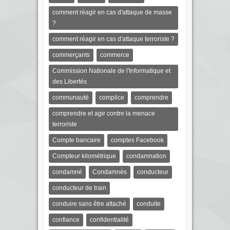
comment réagir en cas d'attaque de masse
?
comment réagir en cas d'attaque terroriste ?
commerçants
commerce
Commission Nationale de l'Informatique et
des Libertés
communauté
complice
comprendre
comprendre et agir contre la menace
terroriste
Compte bancaire
comptes Facebook
Compteur kilométrique
condamnation
condamné
Condamnés
conducteur
conducteur de train
conduire sans être attaché
conduite
confiance
confidentialité