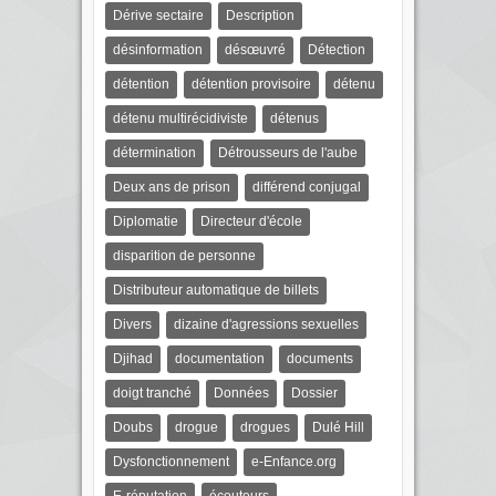
Dérive sectaire
Description
désinformation
désœuvré
Détection
détention
détention provisoire
détenu
détenu multirécidiviste
détenus
détermination
Détrousseurs de l'aube
Deux ans de prison
différend conjugal
Diplomatie
Directeur d'école
disparition de personne
Distributeur automatique de billets
Divers
dizaine d'agressions sexuelles
Djihad
documentation
documents
doigt tranché
Données
Dossier
Doubs
drogue
drogues
Dulé Hill
Dysfonctionnement
e-Enfance.org