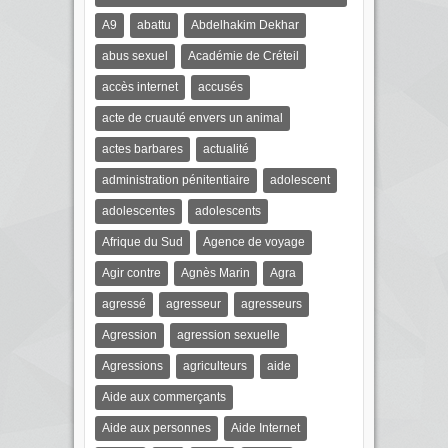
A9
abattu
Abdelhakim Dekhar
abus sexuel
Académie de Créteil
accès internet
accusés
acte de cruauté envers un animal
actes barbares
actualité
administration pénitentiaire
adolescent
adolescentes
adolescents
Afrique du Sud
Agence de voyage
Agir contre
Agnès Marin
Agra
agressé
agresseur
agresseurs
Agression
agression sexuelle
Agressions
agriculteurs
aide
Aide aux commerçants
Aide aux personnes
Aide Internet