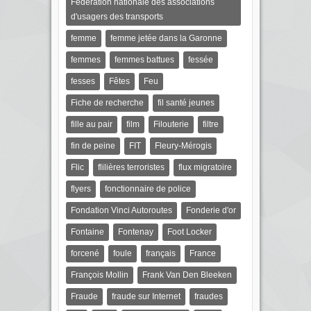
Fédération nationale des associations
d'usagers des transports
femme
femme jetée dans la Garonne
femmes
femmes battues
fessée
fesses
Fêtes
Feu
Fiche de recherche
fil santé jeunes
fille au pair
film
Filouterie
filtre
fin de peine
FIT
Fleury-Mérogis
Flic
flilières terroristes
flux migratoire
flyers
fonctionnaire de police
Fondation Vinci Autoroutes
Fonderie d'or
Fontaine
Fontenay
Foot Locker
forcené
foule
français
France
François Mollin
Frank Van Den Bleeken
Fraude
fraude sur Internet
fraudes