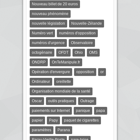
Nouveau billet de 20 euros
nouveau phénomène
nouvelle législation
Nouvelle-Zélande
Numéro vert
numéros d'opposition
numéros d'urgence
Observatoire
octogénaire
OFDT
Ohio
OMS
ONDRP
OnTeManipule.fr
Opération d'envergure
opposition
or
Ordinateur
oreillette
Organisation mondiale de la santé
Oscar
outils pratiques
Outrage
paiements sur Internet
panique
papa
papier
Papy
paquet de cigarettes
paramètres
Parana
Paray-Vieille-Poste
pare-brise