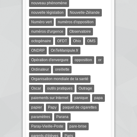
nouveau phénomène
nouvelle législation
Nouvelle-Zélande
Numéro vert
numéros d'opposition
numéros d'urgence
Observatoire
octogénaire
OFDT
Ohio
OMS
ONDRP
OnTeManipule.fr
Opération d'envergure
opposition
or
Ordinateur
oreillette
Organisation mondiale de la santé
Oscar
outils pratiques
Outrage
paiements sur Internet
panique
papa
papier
Papy
paquet de cigarettes
paramètres
Parana
Paray-Vieille-Poste
pare-brise
parents d'élèves
Paris