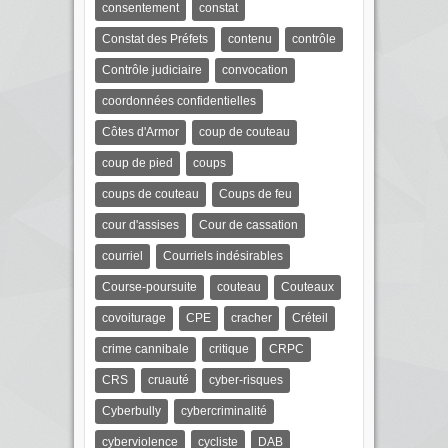
consentement
constat
Constat des Préfets
contenu
contrôle
Contrôle judiciaire
convocation
coordonnées confidentielles
Côtes d'Armor
coup de couteau
coup de pied
coups
coups de couteau
Coups de feu
cour d'assises
Cour de cassation
courriel
Courriels indésirables
Course-poursuite
couteau
Couteaux
covoiturage
CPE
cracher
Créteil
crime cannibale
critique
CRPC
CRS
cruauté
cyber-risques
Cyberbully
cybercriminalité
cyberviolence
cycliste
DAB