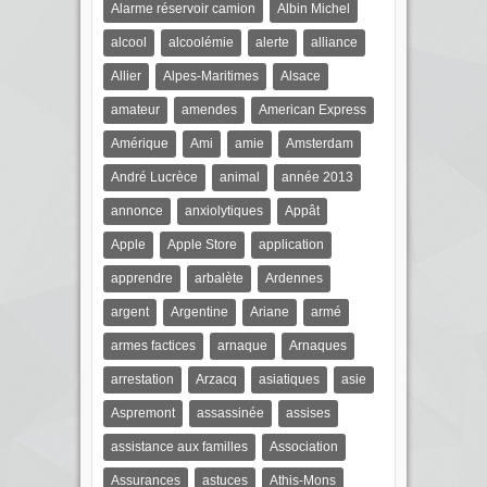
Alarme réservoir camion
Albin Michel
alcool
alcoolémie
alerte
alliance
Allier
Alpes-Maritimes
Alsace
amateur
amendes
American Express
Amérique
Ami
amie
Amsterdam
André Lucrèce
animal
année 2013
annonce
anxiolytiques
Appât
Apple
Apple Store
application
apprendre
arbalète
Ardennes
argent
Argentine
Ariane
armé
armes factices
arnaque
Arnaques
arrestation
Arzacq
asiatiques
asie
Aspremont
assassinée
assises
assistance aux familles
Association
Assurances
astuces
Athis-Mons