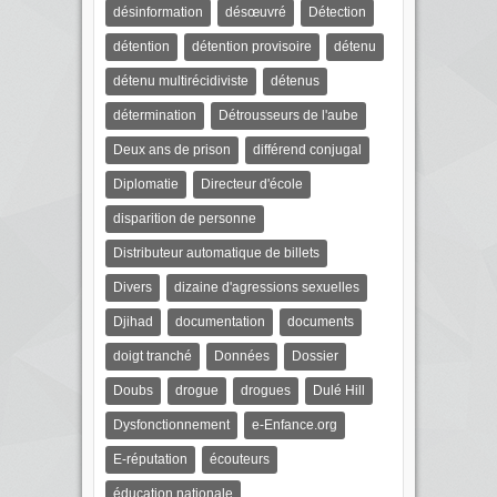
désinformation
désœuvré
Détection
détention
détention provisoire
détenu
détenu multirécidiviste
détenus
détermination
Détrousseurs de l'aube
Deux ans de prison
différend conjugal
Diplomatie
Directeur d'école
disparition de personne
Distributeur automatique de billets
Divers
dizaine d'agressions sexuelles
Djihad
documentation
documents
doigt tranché
Données
Dossier
Doubs
drogue
drogues
Dulé Hill
Dysfonctionnement
e-Enfance.org
E-réputation
écouteurs
éducation nationale