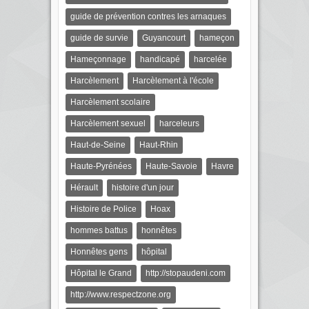
guide de prévention contres les arnaques
guide de survie
Guyancourt
hameçon
Hameçonnage
handicapé
harcelée
Harcèlement
Harcèlement à l'école
Harcèlement scolaire
Harcèlement sexuel
harceleurs
Haut-de-Seine
Haut-Rhin
Haute-Pyrénées
Haute-Savoie
Havre
Hérault
histoire d'un jour
Histoire de Police
Hoax
hommes battus
honnêtes
Honnêtes gens
hôpital
Hôpital le Grand
http://stopaudeni.com
http://www.respectzone.org