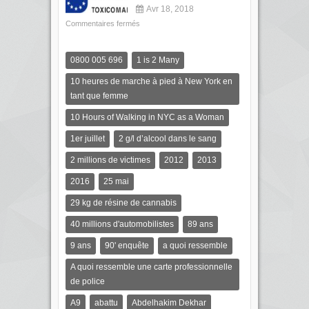
Avr 18, 2018
Commentaires fermés
0800 005 696
1 is 2 Many
10 heures de marche à pied à New York en
tant que femme
10 Hours of Walking in NYC as a Woman
1er juillet
2 g/l d’alcool dans le sang
2 millions de victimes
2012
2013
2016
25 mai
29 kg de résine de cannabis
40 millions d'automobilistes
89 ans
9 ans
90' enquête
a quoi ressemble
A quoi ressemble une carte professionnelle
de police
A9
abattu
Abdelhakim Dekhar