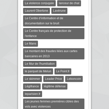
La violence conjugale
lanceur de chat
Laurent Obertone
Lavérune
Le Centre d’information et de
documentation sur le bruit
Le Centre français de protection de
l'enfance
Le Mans
Le montant des fraudes liées aux cartes
bancaires en 2013
Le Mur de l'humiliation
le parquet de Melun
Le Point.fr
Le skimmer
Leader Price
Leboncoin
Légifrance
légitime défense
leparisien.fr
Les jeunes femmes premières cibles des
vols avec violences