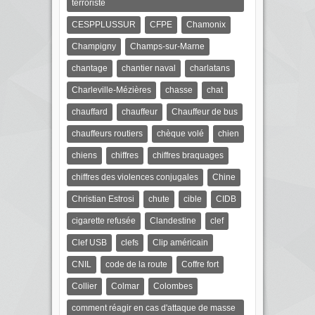
terroriste
CESPPLUSSUR
CFPE
Chamonix
Champigny
Champs-sur-Marne
chantage
chantier naval
charlatans
Charleville-Mézières
chasse
chat
chauffard
chauffeur
Chauffeur de bus
chauffeurs routiers
chèque volé
chien
chiens
chiffres
chiffres braquages
chiffres des violences conjugales
Chine
Christian Estrosi
chute
cible
CIDB
cigarette refusée
Clandestine
clef
Clef USB
clefs
Clip américain
CNIL
code de la route
Coffre fort
Collier
Colmar
Colombes
comment réagir en cas d'attaque de masse