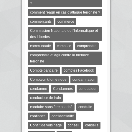
?
comment réagir en cas d'attaque terroriste ?
commerçants
commerce
Commission Nationale de l'Informatique et
des Libertés
communauté
complice
comprendre
comprendre et agir contre la menace
terroriste
Compte bancaire
comptes Facebook
Compteur kilométrique
condamnation
condamné
Condamnés
conducteur
conducteur de train
conduire sans être attaché
conduite
confiance
confidentialité
Conflit de voisinage
conseil
conseils