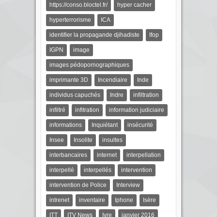
https://conso.bloctel.fr/
hyper cacher
hyperterrorisme
ICA
identifier la propagande djihadiste
Ifop
IGPN
image
images pédopornographiques
imprimante 3D
Incendiaire
Inde
individus capuchés
Indre
infiltration
infiltré
infitration
information judiciaire
informations
Inquiétant
insécurité
Insee
Insolite
insultes
interbancaires
internet
interpellation
interpellé
interpellés
intervention
intervention de Police
Interview
intrenet
inventaire
Iphone
Isère
ITT
ITV News
Ivre
janvier 2016