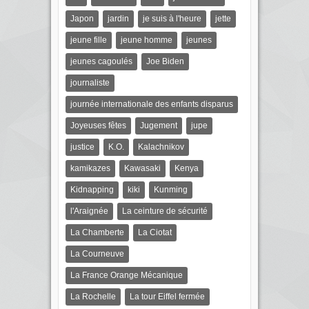
Japon
jardin
je suis à l'heure
jette
jeune fille
jeune homme
jeunes
jeunes cagoulés
Joe Biden
journaliste
journée internationale des enfants disparus
Joyeuses fêtes
Jugement
jupe
justice
K.O.
Kalachnikov
kamikazes
Kawasaki
Kenya
Kidnapping
kiki
Kunming
l'Araignée
La ceinture de sécurité
La Chamberte
La Ciotat
La Courneuve
La France Orange Mécanique
La Rochelle
La tour Eiffel fermée