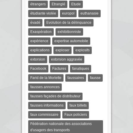
étrangers
Etranglé
Etude
étudiante violée
europol
euthanasie
évadé
Evolution de la délinquance
Exaspération
exhibitionniste
expérience
expertise automobile
explications
exploser
explosifs
extorsion
extorsion aggravée
Facebook
Factures
fanatiques
Farid de la Morlette
faussaires
fausse
fausses annonces
fausses façades de distributeur
fausses informations
faux billets
faux commissaire
Faux policiers
Fédération nationale des associations
d'usagers des transports