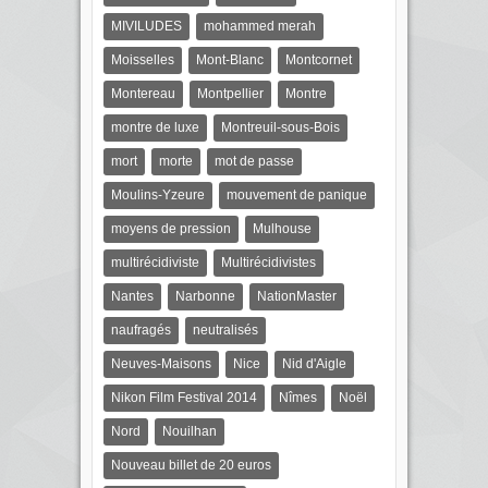
MIVILUDES
mohammed merah
Moisselles
Mont-Blanc
Montcornet
Montereau
Montpellier
Montre
montre de luxe
Montreuil-sous-Bois
mort
morte
mot de passe
Moulins-Yzeure
mouvement de panique
moyens de pression
Mulhouse
multirécidiviste
Multirécidivistes
Nantes
Narbonne
NationMaster
naufragés
neutralisés
Neuves-Maisons
Nice
Nid d'Aigle
Nikon Film Festival 2014
Nîmes
Noël
Nord
Nouilhan
Nouveau billet de 20 euros