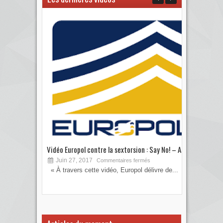
Vidéo Europol contre la sextorsion : Say No! – A...
Les 
Juin 27, 2017
S
Commentaires fermés
« À travers cette vidéo, Europol délivre de...
Vous
votre