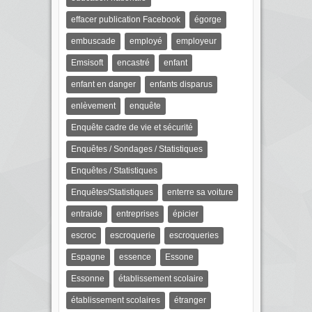
effacer publication Facebook
égorge
embuscade
employé
employeur
Emsisoft
encastré
enfant
enfant en danger
enfants disparus
enlèvement
enquête
Enquête cadre de vie et sécurité
Enquêtes / Sondages / Statistiques
Enquêtes / Statistiques
Enquêtes/Statistiques
enterre sa voiture
entraide
entreprises
épicier
escroc
escroquerie
escroqueries
Espagne
essence
Essone
Essonne
établissement scolaire
établissement scolaires
étranger