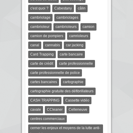
c'est quoi ?
Cabestany
câlin
cambriolage
cambriolages
cambrioleur
cambrioleurs
camion
camion de pompiers
camrioleurs
canal
cannabis
car jacking
Card Trapping
carte bancaire
carte de crédit
carte professionnelle
carte professionnelle de police
cartes bancaires
cartographie
cartographie gratuite des défibrillateurs
CASH TRAPPING
Cassette vidéo
cavale
CCleaner
Celleneuve
centres commerciaux
cerner les enjeux et moyens de la lutte anti-