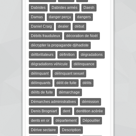
Dabistes
Dabistes armés
Daesh
Damas
danger perçu
dangers
Daniel Craig
dealer
débat
Débits frauduleux
décoration de Noël
décrypter la propagande djihadiste
défibrillateurs
définition
dégradations
dégradations véhicule
délinquance
délinquant
délinquant sexuel
délinquants
délit de fuite
délits
délits de fuite
démarchage
Démarches administratives
démission
Denis Brogniart
dent
dentition acérée
dents en or
département
Dépouiller
Dérive sectaire
Description