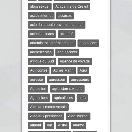
abus sexuel
Académie de Créteil
accès internet
accusés
acte de cruauté envers un animal
actes barbares
actualité
administration pénitentiaire
adolescent
adolescentes
adolescents
Afrique du Sud
Agence de voyage
Agir contre
Agnès Marin
Agra
agressé
agresseur
agresseurs
Agression
agression sexuelle
Agressions
agriculteurs
aide
Aide aux commerçants
Aide aux personnes
Aide Internet
aimant
Ain
Aisne
alarme