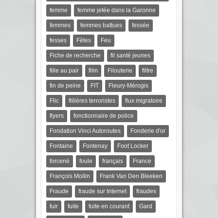
femme
femme jetée dans la Garonne
femmes
femmes battues
fessée
fesses
Fêtes
Feu
Fiche de recherche
fil santé jeunes
fille au pair
film
Filouterie
filtre
fin de peine
FIT
Fleury-Mérogis
Flic
flilières terroristes
flux migratoire
flyers
fonctionnaire de police
Fondation Vinci Autoroutes
Fonderie d'or
Fontaine
Fontenay
Foot Locker
forcené
foule
français
France
François Mollin
Frank Van Den Bleeken
Fraude
fraude sur Internet
fraudes
fuir
fuite
fuite en courant
Gard