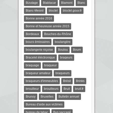
Bizutage
Blablacar
Blamont
Blanc
Blanc-Mesnil
bloctel
bloctel.gouv.fr
Bonne année 2016
Bonne et heureuse année 2015
Bordeaux
Bouches-du-Rhône
boucs émissaires
boulangère
boulangerie niçoise
Boulou
Boum
Bracelet éléctronique
braqeurs
braquage
braqueur
braqueur amateur
braqueurs
braqueurs d'immeubles
Brésil
Brinks
brouilleur
brouilleurs
Bruit
bruit.fr
Brunoy
Bruxelles
Bulletin annuel
Bureau d'aide aux victimes
bureau de tabac
Bus saccagé