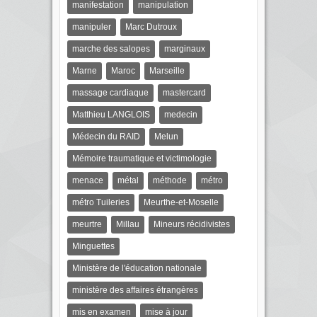
manifestation
manipulation
manipuler
Marc Dutroux
marche des salopes
marginaux
Marne
Maroc
Marseille
massage cardiaque
mastercard
Matthieu LANGLOIS
medecin
Médecin du RAID
Melun
Mémoire traumatique et victimologie
menace
métal
méthode
métro
métro Tuileries
Meurthe-et-Moselle
meurtre
Millau
Mineurs récidivistes
Minguettes
Ministère de l'éducation nationale
ministère des affaires étrangères
mis en examen
mise à jour