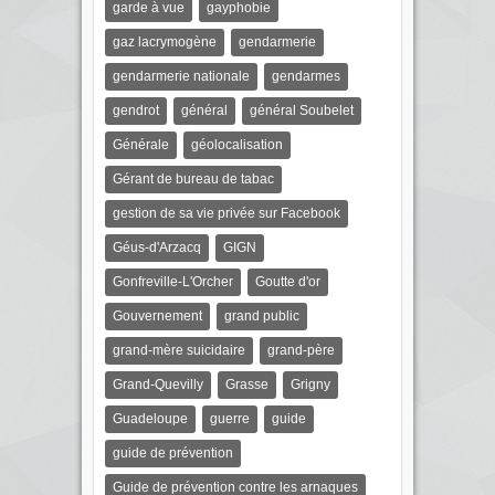
garde à vue
gayphobie
gaz lacrymogène
gendarmerie
gendarmerie nationale
gendarmes
gendrot
général
général Soubelet
Générale
géolocalisation
Gérant de bureau de tabac
gestion de sa vie privée sur Facebook
Géus-d'Arzacq
GIGN
Gonfreville-L'Orcher
Goutte d'or
Gouvernement
grand public
grand-mère suicidaire
grand-père
Grand-Quevilly
Grasse
Grigny
Guadeloupe
guerre
guide
guide de prévention
Guide de prévention contre les arnaques