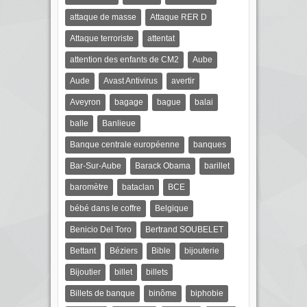
attaque de masse
Attaque RER D
Attaque terroriste
attentat
attention des enfants de CM2
Aube
Aude
Avast Antivirus
avertir
Aveyron
bagage
bague
balai
balle
Banlieue
Banque centrale européenne
banques
Bar-Sur-Aube
Barack Obama
barillet
baromètre
bataclan
BCE
bébé dans le coffre
Belgique
Benicio Del Toro
Bertrand SOUBELET
Bettant
Béziers
Bible
bijouterie
Bijoutier
billet
billets
Billets de banque
binôme
biphobie