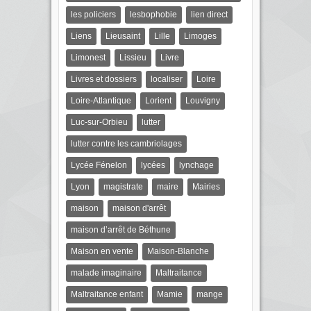
les policiers
lesbophobie
lien direct
Liens
Lieusaint
Lille
Limoges
Limonest
Lissieu
Livre
Livres et dossiers
localiser
Loire
Loire-Atlantique
Lorient
Louvigny
Luc-sur-Orbieu
lutter
lutter contre les cambriolages
Lycée Fénelon
lycées
lynchage
Lyon
magistrate
maire
Mairies
maison
maison d'arrêt
maison d’arrêt de Béthune
Maison en vente
Maison-Blanche
malade imaginaire
Maltraitance
Maltraitance enfant
Mamie
mange