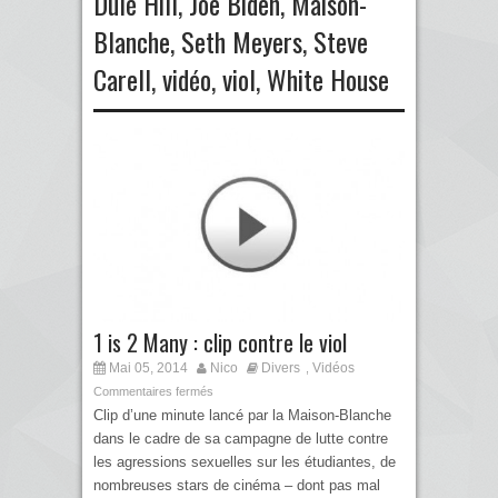
Dulé Hill
,
Joe Biden
,
Maison-
Blanche
,
Seth Meyers
,
Steve
Carell
,
vidéo
,
viol
,
White House
1 is 2 Many : clip contre le viol
Mai 05, 2014
Nico
Divers
Vidéos
,
Commentaires fermés
Clip d’une minute lancé par la Maison-Blanche
dans le cadre de sa campagne de lutte contre
les agressions sexuelles sur les étudiantes, de
nombreuses stars de cinéma – dont pas mal