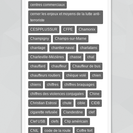
centres commerciaux
cerner les enjeux et moyens de la lutte anti-
terroriste
CESPPLUSSUR
CFPE
Chamonix
Champigny
Champs-sur-Marne
chantage
chantier naval
charlatans
Charleville-Mézières
chasse
chat
chauffard
chauffeur
Chauffeur de bus
chauffeurs routiers
chèque volé
chien
chiens
chiffres
chiffres braquages
chiffres des violences conjugales
Chine
Christian Estrosi
chute
cible
CIDB
cigarette refusée
Clandestine
clef
Clef USB
clefs
Clip américain
CNIL
code de la route
Coffre fort