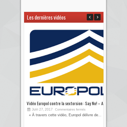
Les dernières vidéos
Vidéo Europol contre la sextorsion : Say No! – A...
Les 
Juin 27, 2017
S
Commentaires fermés
« À travers cette vidéo, Europol délivre de...
Vous
votre