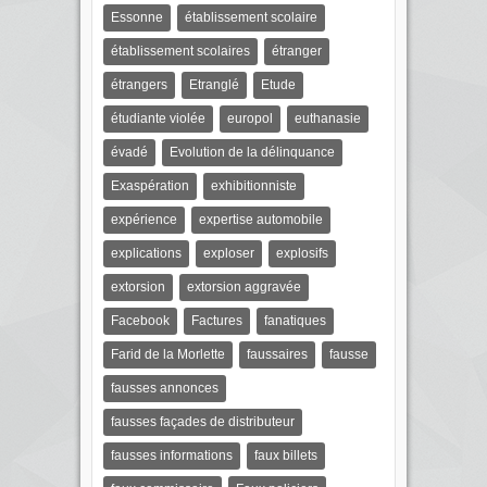
Essonne
établissement scolaire
établissement scolaires
étranger
étrangers
Etranglé
Etude
étudiante violée
europol
euthanasie
évadé
Evolution de la délinquance
Exaspération
exhibitionniste
expérience
expertise automobile
explications
exploser
explosifs
extorsion
extorsion aggravée
Facebook
Factures
fanatiques
Farid de la Morlette
faussaires
fausse
fausses annonces
fausses façades de distributeur
fausses informations
faux billets