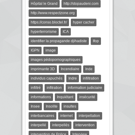
Hôpital le Grand
http://stopaudeni.com
http://www.respectzone.org
https://conso.bloctel.fr/
hyper cacher
hyperterrorisme
ICA
identifier la propagande djihadiste
Ifop
IGPN
image
images pédopornographiques
imprimante 3D
Incendiaire
Inde
individus capuchés
Indre
infiltration
infiltré
infitration
information judiciaire
informations
Inquiétant
insécurité
Insee
Insolite
insultes
interbancaires
internet
interpellation
interpellé
interpellés
intervention
intervention de Police
Interview