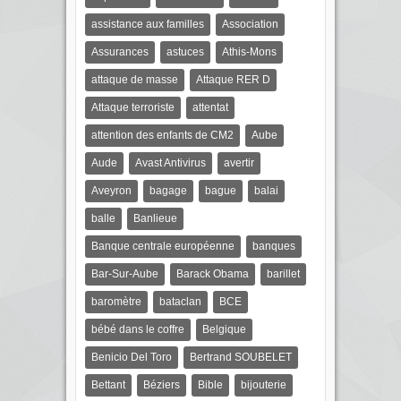
assistance aux familles
Association
Assurances
astuces
Athis-Mons
attaque de masse
Attaque RER D
Attaque terroriste
attentat
attention des enfants de CM2
Aube
Aude
Avast Antivirus
avertir
Aveyron
bagage
bague
balai
balle
Banlieue
Banque centrale européenne
banques
Bar-Sur-Aube
Barack Obama
barillet
baromètre
bataclan
BCE
bébé dans le coffre
Belgique
Benicio Del Toro
Bertrand SOUBELET
Bettant
Béziers
Bible
bijouterie