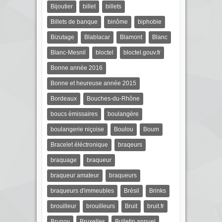
Bijoutier
billet
billets
Billets de banque
binôme
biphobie
Bizutage
Blablacar
Blamont
Blanc
Blanc-Mesnil
bloctel
bloctel.gouv.fr
Bonne année 2016
Bonne et heureuse année 2015
Bordeaux
Bouches-du-Rhône
boucs émissaires
boulangère
boulangerie niçoise
Boulou
Boum
Bracelet éléctronique
braqeurs
braquage
braqueur
braqueur amateur
braqueurs
braqueurs d'immeubles
Brésil
Brinks
brouilleur
brouilleurs
Bruit
bruit.fr
Brunoy
Bruxelles
Bulletin annuel