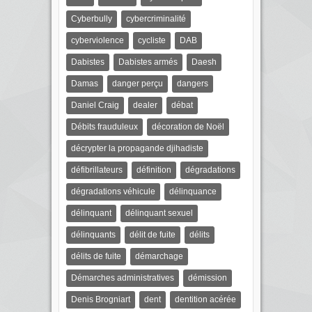
Cyberbully
cybercriminalité
cyberviolence
cycliste
DAB
Dabistes
Dabistes armés
Daesh
Damas
danger perçu
dangers
Daniel Craig
dealer
débat
Débits frauduleux
décoration de Noël
décrypter la propagande djihadiste
défibrillateurs
définition
dégradations
dégradations véhicule
délinquance
délinquant
délinquant sexuel
délinquants
délit de fuite
délits
délits de fuite
démarchage
Démarches administratives
démission
Denis Brogniart
dent
dentition acérée