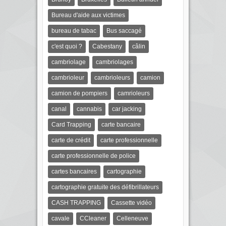
Bureau d'aide aux victimes
bureau de tabac
Bus saccagé
c'est quoi ?
Cabestany
câlin
cambriolage
cambriolages
cambrioleur
cambrioleurs
camion
camion de pompiers
camrioleurs
canal
cannabis
car jacking
Card Trapping
carte bancaire
carte de crédit
carte professionnelle
carte professionnelle de police
cartes bancaires
cartographie
cartographie gratuite des défibrillateurs
CASH TRAPPING
Cassette vidéo
cavale
CCleaner
Celleneuve