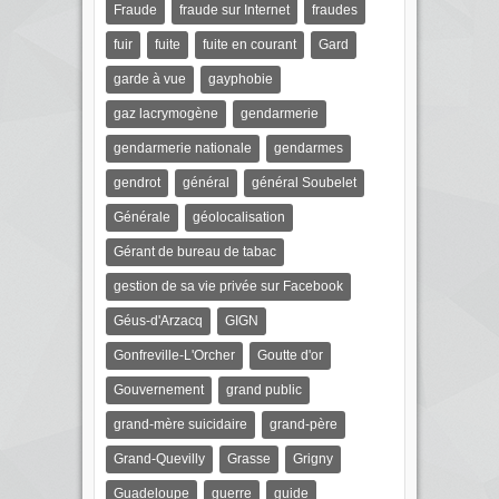
Fraude
fraude sur Internet
fraudes
fuir
fuite
fuite en courant
Gard
garde à vue
gayphobie
gaz lacrymogène
gendarmerie
gendarmerie nationale
gendarmes
gendrot
général
général Soubelet
Générale
géolocalisation
Gérant de bureau de tabac
gestion de sa vie privée sur Facebook
Géus-d'Arzacq
GIGN
Gonfreville-L'Orcher
Goutte d'or
Gouvernement
grand public
grand-mère suicidaire
grand-père
Grand-Quevilly
Grasse
Grigny
Guadeloupe
guerre
guide