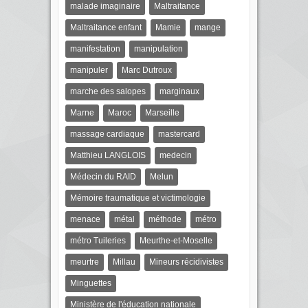
malade imaginaire
Maltraitance
Maltraitance enfant
Mamie
mange
manifestation
manipulation
manipuler
Marc Dutroux
marche des salopes
marginaux
Marne
Maroc
Marseille
massage cardiaque
mastercard
Matthieu LANGLOIS
medecin
Médecin du RAID
Melun
Mémoire traumatique et victimologie
menace
métal
méthode
métro
métro Tuileries
Meurthe-et-Moselle
meurtre
Millau
Mineurs récidivistes
Minguettes
Ministère de l'éducation nationale