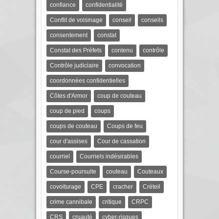
confiance
confidentialité
Conflit de voisinage
conseil
conseils
consentement
constat
Constat des Préfets
contenu
contrôle
Contrôle judiciaire
convocation
coordonnées confidentielles
Côtes d'Armor
coup de couteau
coup de pied
coups
coups de couteau
Coups de feu
cour d'assises
Cour de cassation
courriel
Courriels indésirables
Course-poursuite
couteau
Couteaux
covoiturage
CPE
cracher
Créteil
crime cannibale
critique
CRPC
CRS
cruauté
cyber-risques