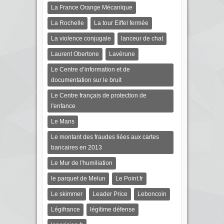
La France Orange Mécanique
La Rochelle
La tour Eiffel fermée
La violence conjugale
lanceur de chat
Laurent Obertone
Lavérune
Le Centre d’information et de
documentation sur le bruit
Le Centre français de protection de
l'enfance
Le Mans
Le montant des fraudes liées aux cartes
bancaires en 2013
Le Mur de l'humiliation
le parquet de Melun
Le Point.fr
Le skimmer
Leader Price
Leboncoin
Légifrance
légitime défense