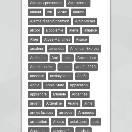
Aide aux personnes
Aide Internet
aimant
Ain
Aisne
alarme
Alarme réservoir camion
Albin Michel
alcool
alcoolémie
alerte
alliance
Allier
Alpes-Maritimes
Alsace
amateur
amendes
American Express
Amérique
Ami
amie
Amsterdam
André Lucrèce
animal
année 2013
annonce
anxiolytiques
Appât
Apple
Apple Store
application
apprendre
arbalète
Ardennes
argent
Argentine
Ariane
armé
armes factices
arnaque
Arnaques
arrestation
Arzacq
asiatiques
asie
Aspremont
assassinée
assises