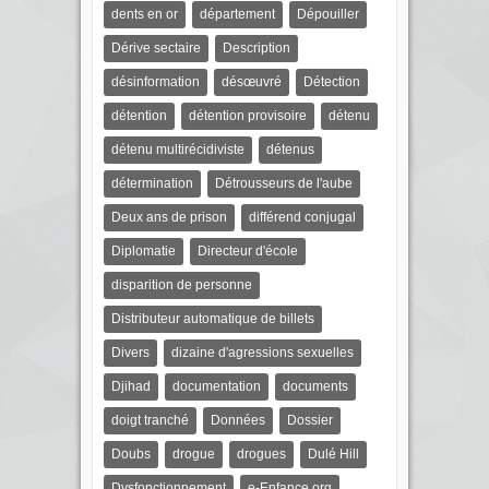
dents en or
département
Dépouiller
Dérive sectaire
Description
désinformation
désœuvré
Détection
détention
détention provisoire
détenu
détenu multirécidiviste
détenus
détermination
Détrousseurs de l'aube
Deux ans de prison
différend conjugal
Diplomatie
Directeur d'école
disparition de personne
Distributeur automatique de billets
Divers
dizaine d'agressions sexuelles
Djihad
documentation
documents
doigt tranché
Données
Dossier
Doubs
drogue
drogues
Dulé Hill
Dysfonctionnement
e-Enfance.org