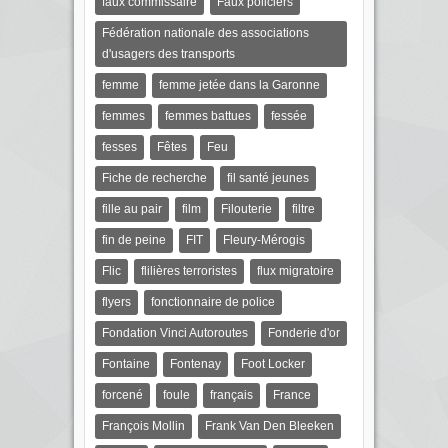
faux commissaire
Faux policiers
Fédération nationale des associations
d'usagers des transports
femme
femme jetée dans la Garonne
femmes
femmes battues
fessée
fesses
Fêtes
Feu
Fiche de recherche
fil santé jeunes
fille au pair
film
Filouterie
filtre
fin de peine
FIT
Fleury-Mérogis
Flic
flilières terroristes
flux migratoire
flyers
fonctionnaire de police
Fondation Vinci Autoroutes
Fonderie d'or
Fontaine
Fontenay
Foot Locker
forcené
foule
français
France
François Mollin
Frank Van Den Bleeken