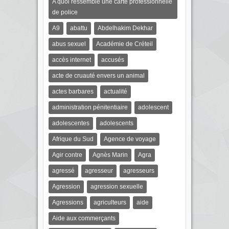
A quoi ressemble une carte professionnelle
de police
A9
abattu
Abdelhakim Dekhar
abus sexuel
Académie de Créteil
accès internet
accusés
acte de cruauté envers un animal
actes barbares
actualité
administration pénitentiaire
adolescent
adolescentes
adolescents
Afrique du Sud
Agence de voyage
Agir contre
Agnès Marin
Agra
agressé
agresseur
agresseurs
Agression
agression sexuelle
Agressions
agriculteurs
aide
Aide aux commerçants