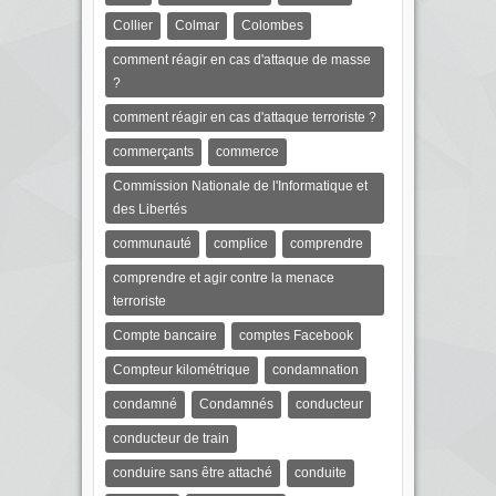
Collier
Colmar
Colombes
comment réagir en cas d'attaque de masse
?
comment réagir en cas d'attaque terroriste ?
commerçants
commerce
Commission Nationale de l'Informatique et
des Libertés
communauté
complice
comprendre
comprendre et agir contre la menace
terroriste
Compte bancaire
comptes Facebook
Compteur kilométrique
condamnation
condamné
Condamnés
conducteur
conducteur de train
conduire sans être attaché
conduite