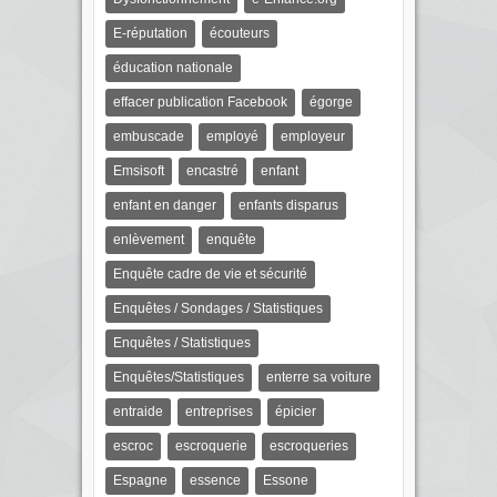
E-réputation
écouteurs
éducation nationale
effacer publication Facebook
égorge
embuscade
employé
employeur
Emsisoft
encastré
enfant
enfant en danger
enfants disparus
enlèvement
enquête
Enquête cadre de vie et sécurité
Enquêtes / Sondages / Statistiques
Enquêtes / Statistiques
Enquêtes/Statistiques
enterre sa voiture
entraide
entreprises
épicier
escroc
escroquerie
escroqueries
Espagne
essence
Essone