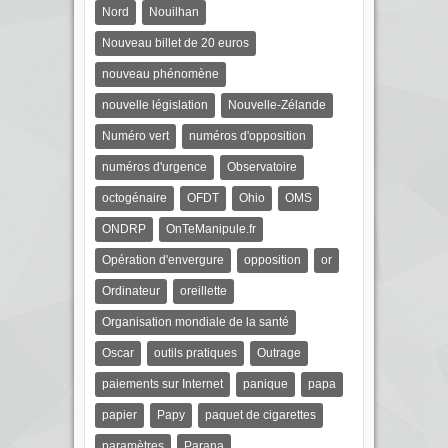
Nord
Nouilhan
Nouveau billet de 20 euros
nouveau phénomène
nouvelle législation
Nouvelle-Zélande
Numéro vert
numéros d'opposition
numéros d'urgence
Observatoire
octogénaire
OFDT
Ohio
OMS
ONDRP
OnTeManipule.fr
Opération d'envergure
opposition
or
Ordinateur
oreillette
Organisation mondiale de la santé
Oscar
outils pratiques
Outrage
paiements sur Internet
panique
papa
papier
Papy
paquet de cigarettes
paramètres
Parana