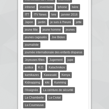
intrenet
inventaire
Iphone
Isère
ITT
ITV News
Ivre
janvier 2016
Japon
jardin
je suis à l'heure
jette
jeune fille
jeune homme
jeunes
jeunes cagoulés
Joe Biden
journaliste
journée internationale des enfants disparus
Joyeuses fêtes
Jugement
jupe
justice
K.O.
Kalachnikov
kamikazes
Kawasaki
Kenya
Kidnapping
kiki
Kunming
l'Araignée
La ceinture de sécurité
La Chamberte
La Ciotat
La Courneuve