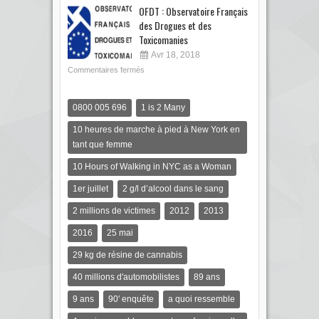
OFDT : Observatoire Français
des Drogues et des
Toxicomanies
Avr 18, 2018
Commentaires fermés
0800 005 696
1 is 2 Many
10 heures de marche à pied à New York en
tant que femme
10 Hours of Walking in NYC as a Woman
1er juillet
2 g/l d’alcool dans le sang
2 millions de victimes
2012
2013
2016
25 mai
29 kg de résine de cannabis
40 millions d'automobilistes
89 ans
9 ans
90' enquête
a quoi ressemble