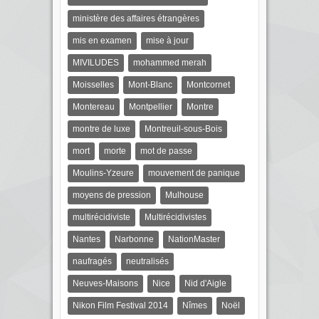
ministère des affaires étrangères
mis en examen
mise à jour
MIVILUDES
mohammed merah
Moisselles
Mont-Blanc
Montcornet
Montereau
Montpellier
Montre
montre de luxe
Montreuil-sous-Bois
mort
morte
mot de passe
Moulins-Yzeure
mouvement de panique
moyens de pression
Mulhouse
multirécidiviste
Multirécidivistes
Nantes
Narbonne
NationMaster
naufragés
neutralisés
Neuves-Maisons
Nice
Nid d'Aigle
Nikon Film Festival 2014
Nîmes
Noël