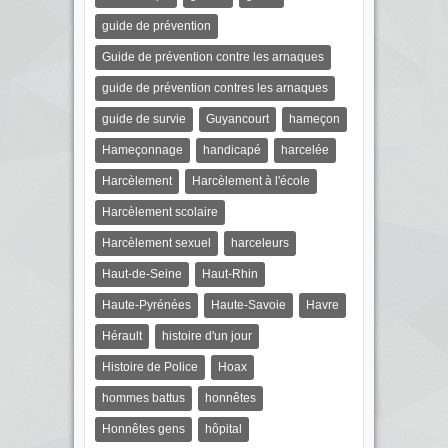
guide de prévention
Guide de prévention contre les arnaques
guide de prévention contres les arnaques
guide de survie
Guyancourt
hameçon
Hameçonnage
handicapé
harcelée
Harcèlement
Harcèlement à l'école
Harcèlement scolaire
Harcèlement sexuel
harceleurs
Haut-de-Seine
Haut-Rhin
Haute-Pyrénées
Haute-Savoie
Havre
Hérault
histoire d'un jour
Histoire de Police
Hoax
hommes battus
honnêtes
Honnêtes gens
hôpital