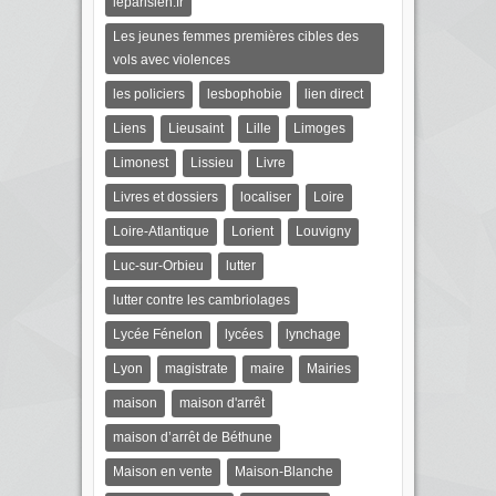
leparisien.fr
Les jeunes femmes premières cibles des
vols avec violences
les policiers
lesbophobie
lien direct
Liens
Lieusaint
Lille
Limoges
Limonest
Lissieu
Livre
Livres et dossiers
localiser
Loire
Loire-Atlantique
Lorient
Louvigny
Luc-sur-Orbieu
lutter
lutter contre les cambriolages
Lycée Fénelon
lycées
lynchage
Lyon
magistrate
maire
Mairies
maison
maison d'arrêt
maison d’arrêt de Béthune
Maison en vente
Maison-Blanche