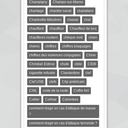
Champigny
Champs-sur-Marne
chantage
chantier naval
charlatans
Charleville-Mézières
chasse
chat
chauffard
chauffeur
Chauffeur de bus
chauffeurs routiers
chèque volé
chien
chiens
chiffres
chiffres braquages
chiffres des violences conjugales
Chine
Christian Estrosi
chute
cible
CIDB
cigarette refusée
Clandestine
clef
Clef USB
clefs
Clip américain
CNIL
code de la route
Coffre fort
Collier
Colmar
Colombes
comment réagir en cas d'attaque de masse
?
comment réagir en cas d'attaque terroriste ?