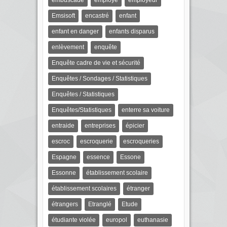
embuscade
employé
employeur
Emsisoft
encastré
enfant
enfant en danger
enfants disparus
enlèvement
enquête
Enquête cadre de vie et sécurité
Enquêtes / Sondages / Statistiques
Enquêtes / Statistiques
Enquêtes/Statistiques
enterre sa voiture
entraide
entreprises
épicier
escroc
escroquerie
escroqueries
Espagne
essence
Essone
Essonne
établissement scolaire
établissement scolaires
étranger
étrangers
Etranglé
Etude
étudiante violée
europol
euthanasie