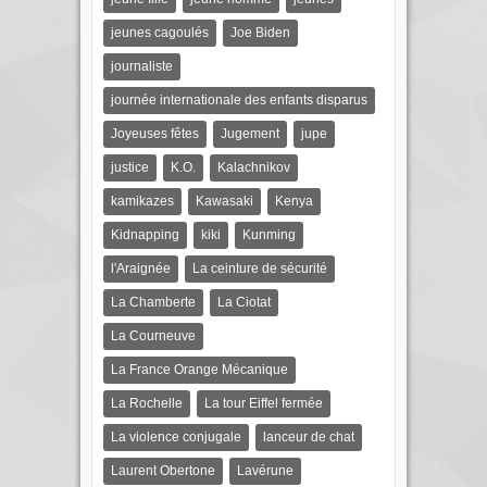
jeunes cagoulés
Joe Biden
journaliste
journée internationale des enfants disparus
Joyeuses fêtes
Jugement
jupe
justice
K.O.
Kalachnikov
kamikazes
Kawasaki
Kenya
Kidnapping
kiki
Kunming
l'Araignée
La ceinture de sécurité
La Chamberte
La Ciotat
La Courneuve
La France Orange Mécanique
La Rochelle
La tour Eiffel fermée
La violence conjugale
lanceur de chat
Laurent Obertone
Lavérune