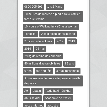
0800 005 696
1 is 2 Many
10 heures de marche à pied à New York en
tant que femme
10 Hours of Walking in NYC as a Woman
1er juillet
2 g/l d’alcool dans le sang
2 millions de victimes
2012
2013
2016
25 mai
29 kg de résine de cannabis
40 millions d'automobilistes
89 ans
9 ans
90' enquête
a quoi ressemble
A quoi ressemble une carte professionnelle
de police
A9
abattu
Abdelhakim Dekhar
abus sexuel
Académie de Créteil
accès internet
accusés