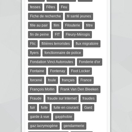
fesses
Fêtes
Feu
Fiche de recherche
fil santé jeunes
fille au pair
film
Filouterie
filtre
fin de peine
FIT
Fleury-Mérogis
Flic
flilières terroristes
flux migratoire
flyers
fonctionnaire de police
Fondation Vinci Autoroutes
Fonderie d'or
Fontaine
Fontenay
Foot Locker
forcené
foule
français
France
François Mollin
Frank Van Den Bleeken
Fraude
fraude sur Internet
fraudes
fuir
fuite
fuite en courant
Gard
garde à vue
gayphobie
gaz lacrymogène
gendarmerie