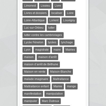
Limonest
Lissieu
Livre
Livres et dossiers
localiser
Loire
Loire-Atlantique
Lorient
Louvigny
Luc-sur-Orbieu
lutter
lutter contre les cambriolages
Lycée Fénelon
lycées
lynchage
Lyon
magistrate
maire
Mairies
maison
maison d'arrêt
maison d’arrêt de Béthune
Maison en vente
Maison-Blanche
malade imaginaire
Maltraitance
Maltraitance enfant
Mamie
mange
manifestation
manipulation
manipuler
Marc Dutroux