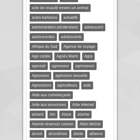
acte de cruauté envers un animal
actes barbares
actualité
administration pénitentiaire
adolescent
adolescentes
adolescents
Afrique du Sud
Agence de voyage
Agir contre
Agnès Marin
Agra
agressé
agresseur
agresseurs
Agression
agression sexuelle
Agressions
agriculteurs
aide
Aide aux commerçants
Aide aux personnes
Aide Internet
aimant
Ain
Aisne
alarme
Alarme réservoir camion
Albin Michel
alcool
alcoolémie
alerte
alliance