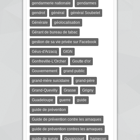
gendarmerie nationale
gendarmes
gendrot
général
général Soubelet
Générale
géolocalisation
Gérant de bureau de tabac
gestion de sa vie privée sur Facebook
Géus-d'Arzacq
GIGN
Gonfreville-L'Orcher
Goutte d'or
Gouvernement
grand public
grand-mère suicidaire
grand-père
Grand-Quevilly
Grasse
Grigny
Guadeloupe
guerre
guide
guide de prévention
Guide de prévention contre les arnaques
guide de prévention contres les arnaques
guide de survie
Guyancourt
hameçon