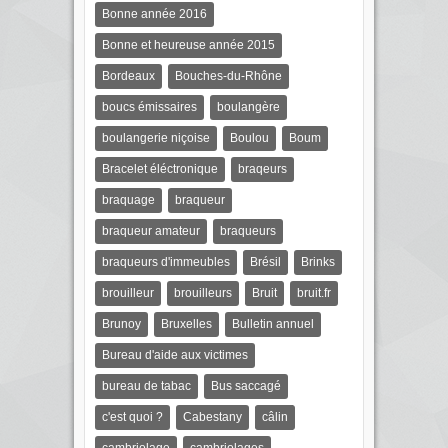
Bonne année 2016
Bonne et heureuse année 2015
Bordeaux
Bouches-du-Rhône
boucs émissaires
boulangère
boulangerie niçoise
Boulou
Boum
Bracelet éléctronique
braqeurs
braquage
braqueur
braqueur amateur
braqueurs
braqueurs d'immeubles
Brésil
Brinks
brouilleur
brouilleurs
Bruit
bruit.fr
Brunoy
Bruxelles
Bulletin annuel
Bureau d'aide aux victimes
bureau de tabac
Bus saccagé
c'est quoi ?
Cabestany
câlin