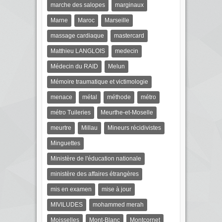
marche des salopes
marginaux
Marne
Maroc
Marseille
massage cardiaque
mastercard
Matthieu LANGLOIS
medecin
Médecin du RAID
Melun
Mémoire traumatique et victimologie
menace
métal
méthode
métro
métro Tuileries
Meurthe-et-Moselle
meurtre
Millau
Mineurs récidivistes
Minguettes
Ministère de l'éducation nationale
ministère des affaires étrangères
mis en examen
mise à jour
MIVILUDES
mohammed merah
Moisselles
Mont-Blanc
Montcornet