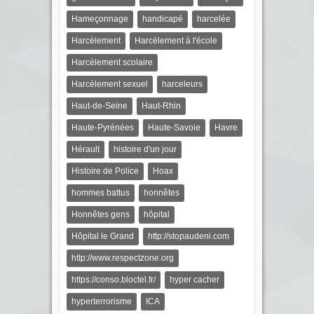
Hameçonnage
handicapé
harcelée
Harcèlement
Harcèlement à l'école
Harcèlement scolaire
Harcèlement sexuel
harceleurs
Haut-de-Seine
Haut-Rhin
Haute-Pyrénées
Haute-Savoie
Havre
Hérault
histoire d'un jour
Histoire de Police
Hoax
hommes battus
honnêtes
Honnêtes gens
hôpital
Hôpital le Grand
http://stopaudeni.com
http://www.respectzone.org
https://conso.bloctel.fr/
hyper cacher
hyperterrorisme
ICA