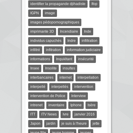
identifier la propagande djihadiste
Ifop
IGPN
image
images pédopornographiques
imprimante 3D
Incendiaire
Inde
individus capuchés
Indre
infiltration
infiltré
infitration
information judiciaire
informations
Inquiétant
insécurité
Insee
Insolite
insultes
interbancaires
internet
interpellation
interpellé
interpellés
intervention
intervention de Police
Interview
intrenet
inventaire
Iphone
Isère
ITT
ITV News
Ivre
janvier 2016
Japon
jardin
je suis à l'heure
jette
jeune fille
jeune homme
jeunes