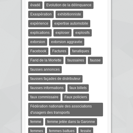
évadé
Evolution de la délinquance
Exaspération
exhibitionniste
expérience
expertise automobile
explications
exploser
explosifs
extorsion
extorsion aggravée
Facebook
Factures
fanatiques
Farid de la Morlette
faussaires
fausse
fausses annonces
fausses façades de distributeur
fausses informations
faux billets
faux commissaire
Faux policiers
Fédération nationale des associations
d'usagers des transports
femme
femme jetée dans la Garonne
femmes
femmes battues
fessée