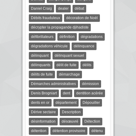
Daniel Craig
dealer
débat
Débits frauduleux
décoration de Noël
décrypter la propagande djihadiste
défibrillateurs
définition
dégradations
dégradations véhicule
délinquance
délinquant
délinquant sexuel
délinquants
délit de fuite
délits
délits de fuite
démarchage
Démarches administratives
démission
Denis Brogniart
dent
dentition acérée
dents en or
département
Dépouiller
Dérive sectaire
Description
désinformation
désœuvré
Détection
détention
détention provisoire
détenu