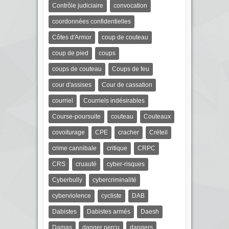
Contrôle judiciaire
convocation
coordonnées confidentielles
Côtes d'Armor
coup de couteau
coup de pied
coups
coups de couteau
Coups de feu
cour d'assises
Cour de cassation
courriel
Courriels indésirables
Course-poursuite
couteau
Couteaux
covoiturage
CPE
cracher
Créteil
crime cannibale
critique
CRPC
CRS
cruauté
cyber-risques
Cyberbully
cybercriminalité
cyberviolence
cycliste
DAB
Dabistes
Dabistes armés
Daesh
Damas
danger perçu
dangers