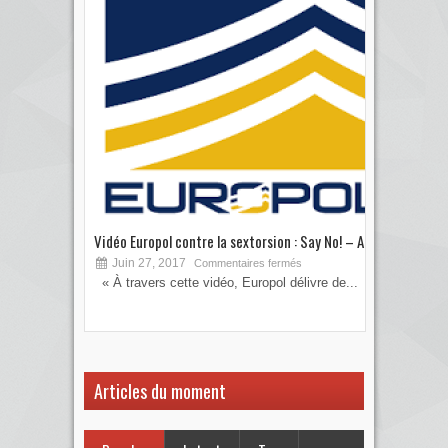
Vidéo Europol contre la sextorsion : Say No! – A...
Les 
Juin 27, 2017
S
Commentaires fermés
« À travers cette vidéo, Europol délivre de...
Vous
votre
Articles du moment