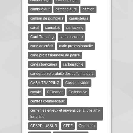
cambriolage
cambriolages
cambrioleur
cambrioleurs
camion
camion de pompiers
camrioleurs
canal
cannabis
car jacking
Card Trapping
carte bancaire
carte de crédit
carte professionnelle
carte professionnelle de police
cartes bancaires
cartographie
cartographie gratuite des défibrillateurs
CASH TRAPPING
Cassette vidéo
cavale
CCleaner
Celleneuve
centres commerciaux
cerner les enjeux et moyens de la lutte anti-
terroriste
CESPPLUSSUR
CFPE
Chamonix