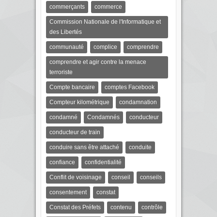
commerçants
commerce
Commission Nationale de l'Informatique et
des Libertés
communauté
complice
comprendre
comprendre et agir contre la menace
terroriste
Compte bancaire
comptes Facebook
Compteur kilométrique
condamnation
condamné
Condamnés
conducteur
conducteur de train
conduire sans être attaché
conduite
confiance
confidentialité
Conflit de voisinage
conseil
conseils
consentement
constat
Constat des Préfets
contenu
contrôle