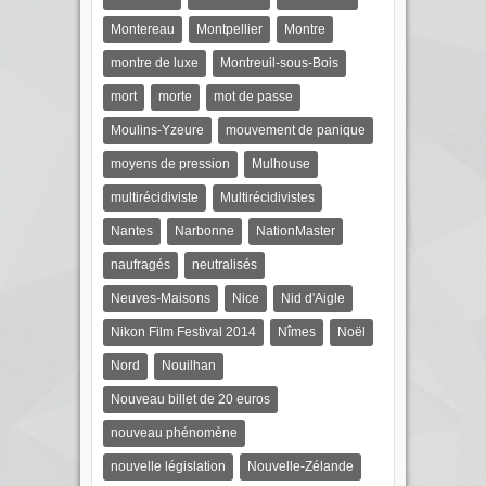
Montereau
Montpellier
Montre
montre de luxe
Montreuil-sous-Bois
mort
morte
mot de passe
Moulins-Yzeure
mouvement de panique
moyens de pression
Mulhouse
multirécidiviste
Multirécidivistes
Nantes
Narbonne
NationMaster
naufragés
neutralisés
Neuves-Maisons
Nice
Nid d'Aigle
Nikon Film Festival 2014
Nîmes
Noël
Nord
Nouilhan
Nouveau billet de 20 euros
nouveau phénomène
nouvelle législation
Nouvelle-Zélande