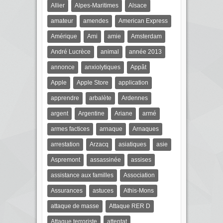
Allier
Alpes-Maritimes
Alsace
amateur
amendes
American Express
Amérique
Ami
amie
Amsterdam
André Lucrèce
animal
année 2013
annonce
anxiolytiques
Appât
Apple
Apple Store
application
apprendre
arbalète
Ardennes
argent
Argentine
Ariane
armé
armes factices
arnaque
Arnaques
arrestation
Arzacq
asiatiques
asie
Aspremont
assassinée
assises
assistance aux familles
Association
Assurances
astuces
Athis-Mons
attaque de masse
Attaque RER D
Attaque terroriste
attentat