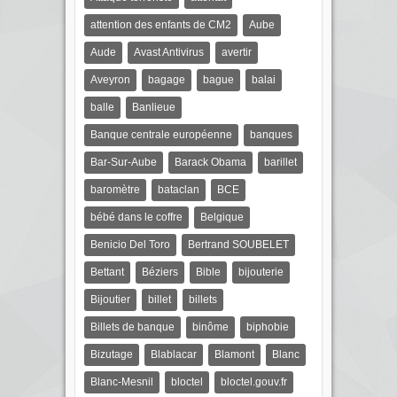
attention des enfants de CM2
Aube
Aude
Avast Antivirus
avertir
Aveyron
bagage
bague
balai
balle
Banlieue
Banque centrale européenne
banques
Bar-Sur-Aube
Barack Obama
barillet
baromètre
bataclan
BCE
bébé dans le coffre
Belgique
Benicio Del Toro
Bertrand SOUBELET
Bettant
Béziers
Bible
bijouterie
Bijoutier
billet
billets
Billets de banque
binôme
biphobie
Bizutage
Blablacar
Blamont
Blanc
Blanc-Mesnil
bloctel
bloctel.gouv.fr