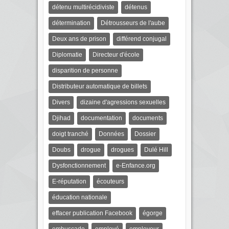
détenu multirécidiviste
détenus
détermination
Détrousseurs de l'aube
Deux ans de prison
différend conjugal
Diplomatie
Directeur d'école
disparition de personne
Distributeur automatique de billets
Divers
dizaine d'agressions sexuelles
Djihad
documentation
documents
doigt tranché
Données
Dossier
Doubs
drogue
drogues
Dulé Hill
Dysfonctionnement
e-Enfance.org
E-réputation
écouteurs
éducation nationale
effacer publication Facebook
égorge