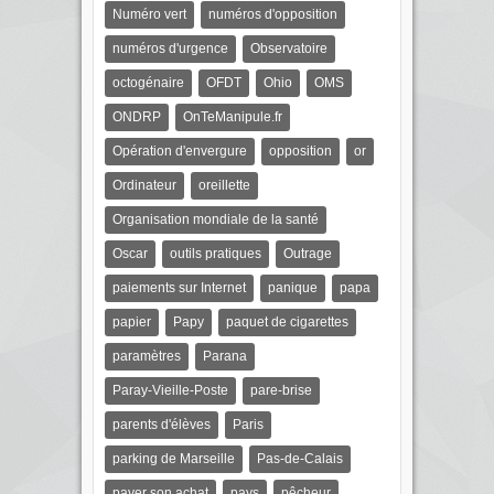
Numéro vert
numéros d'opposition
numéros d'urgence
Observatoire
octogénaire
OFDT
Ohio
OMS
ONDRP
OnTeManipule.fr
Opération d'envergure
opposition
or
Ordinateur
oreillette
Organisation mondiale de la santé
Oscar
outils pratiques
Outrage
paiements sur Internet
panique
papa
papier
Papy
paquet de cigarettes
paramètres
Parana
Paray-Vieille-Poste
pare-brise
parents d'élèves
Paris
parking de Marseille
Pas-de-Calais
payer son achat
pays
pêcheur