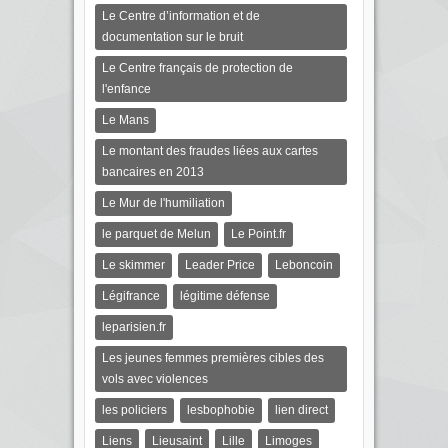
Le Centre d’information et de
documentation sur le bruit
Le Centre français de protection de
l'enfance
Le Mans
Le montant des fraudes liées aux cartes
bancaires en 2013
Le Mur de l'humiliation
le parquet de Melun
Le Point.fr
Le skimmer
Leader Price
Leboncoin
Légifrance
légitime défense
leparisien.fr
Les jeunes femmes premières cibles des
vols avec violences
les policiers
lesbophobie
lien direct
Liens
Lieusaint
Lille
Limoges