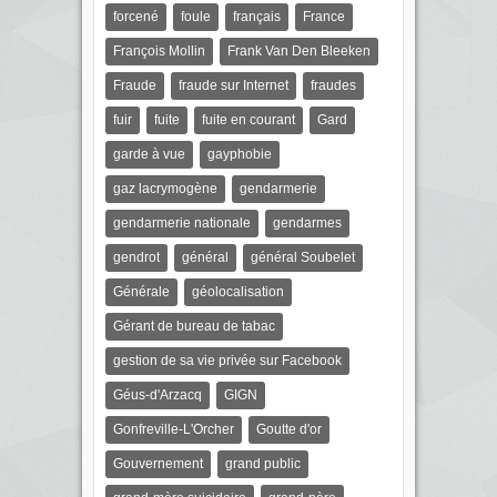
forcené
foule
français
France
François Mollin
Frank Van Den Bleeken
Fraude
fraude sur Internet
fraudes
fuir
fuite
fuite en courant
Gard
garde à vue
gayphobie
gaz lacrymogène
gendarmerie
gendarmerie nationale
gendarmes
gendrot
général
général Soubelet
Générale
géolocalisation
Gérant de bureau de tabac
gestion de sa vie privée sur Facebook
Géus-d'Arzacq
GIGN
Gonfreville-L'Orcher
Goutte d'or
Gouvernement
grand public