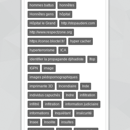
hommes battus
honnêtes
Honnêtes gens
hôpital
Hôpital le Grand
http://stopaudeni.com
http://www.respectzone.org
https://conso.bloctel.fr/
hyper cacher
hyperterrorisme
ICA
identifier la propagande djihadiste
Ifop
IGPN
image
images pédopornographiques
imprimante 3D
Incendiaire
Inde
individus capuchés
Indre
infiltration
infiltré
infitration
information judiciaire
informations
Inquiétant
insécurité
Insee
Insolite
insultes