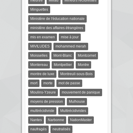
meurtre
Millau
Mineurs récidivistes
Minguettes
Ministère de l'éducation nationale
ministère des affaires étrangères
mis en examen
mise à jour
MIVILUDES
mohammed merah
Moisselles
Mont-Blanc
Montcornet
Montereau
Montpellier
Montre
montre de luxe
Montreuil-sous-Bois
mort
morte
mot de passe
Moulins-Yzeure
mouvement de panique
moyens de pression
Mulhouse
multirécidiviste
Multirécidivistes
Nantes
Narbonne
NationMaster
naufragés
neutralisés