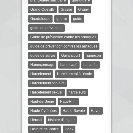
grand-mère suicidaire
grand-père
Grand-Quevilly
Grasse
Grigny
Guadeloupe
guerre
guide
guide de prévention
Guide de prévention contre les arnaques
guide de prévention contres les arnaques
guide de survie
Guyancourt
hameçon
Hameçonnage
handicapé
harcelée
Harcèlement
Harcèlement à l'école
Harcèlement scolaire
Harcèlement sexuel
harceleurs
Haut-de-Seine
Haut-Rhin
Haute-Pyrénées
Haute-Savoie
Havre
Hérault
histoire d'un jour
Histoire de Police
Hoax