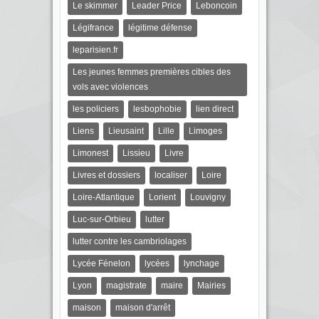
Le skimmer
Leader Price
Leboncoin
Légifrance
légitime défense
leparisien.fr
Les jeunes femmes premières cibles des
vols avec violences
les policiers
lesbophobie
lien direct
Liens
Lieusaint
Lille
Limoges
Limonest
Lissieu
Livre
Livres et dossiers
localiser
Loire
Loire-Atlantique
Lorient
Louvigny
Luc-sur-Orbieu
lutter
lutter contre les cambriolages
Lycée Fénelon
lycées
lynchage
Lyon
magistrate
maire
Mairies
maison
maison d'arrêt