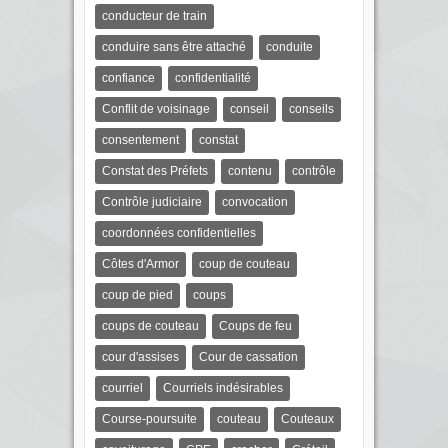
conducteur de train
conduire sans être attaché
conduite
confiance
confidentialité
Conflit de voisinage
conseil
conseils
consentement
constat
Constat des Préfets
contenu
contrôle
Contrôle judiciaire
convocation
coordonnées confidentielles
Côtes d'Armor
coup de couteau
coup de pied
coups
coups de couteau
Coups de feu
cour d'assises
Cour de cassation
courriel
Courriels indésirables
Course-poursuite
couteau
Couteaux