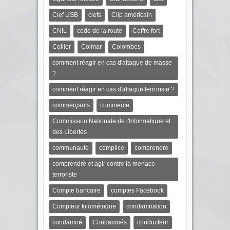
Clef USB
clefs
Clip américain
CNIL
code de la route
Coffre fort
Collier
Colmar
Colombes
comment réagir en cas d'attaque de masse
?
comment réagir en cas d'attaque terroriste ?
commerçants
commerce
Commission Nationale de l'Informatique et
des Libertés
communauté
complice
comprendre
comprendre et agir contre la menace
terroriste
Compte bancaire
comptes Facebook
Compteur kilométrique
condamnation
condamné
Condamnés
conducteur