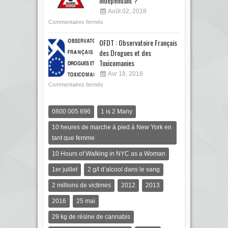
indépendant ?
Août 02, 2018
Commentaires fermés
OFDT : Observatoire Français
des Drogues et des
Toxicomanies
Avr 18, 2018
Commentaires fermés
0800 005 696
1 is 2 Many
10 heures de marche à pied à New York en
tant que femme
10 Hours of Walking in NYC as a Woman
1er juillet
2 g/l d’alcool dans le sang
2 millions de victimes
2012
2013
2016
25 mai
29 kg de résine de cannabis