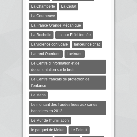
La Chamberte
La Ciotat
La Courneuve
La France Orange Mécanique
La Rochelle
La tour Eiffel fermée
La violence conjugale
lanceur de chat
Laurent Obertone
Lavérune
Le Centre d’information et de
documentation sur le bruit
Le Centre français de protection de
l'enfance
Le Mans
Le montant des fraudes liées aux cartes
bancaires en 2013
Le Mur de l'humiliation
le parquet de Melun
Le Point.fr