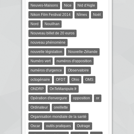
Neuves-Maisons
Nice
Nid d'Aigle
Nikon Film Festival 2014
Nîmes
Noël
Nord
Nouilhan
Nouveau billet de 20 euros
nouveau phénomène
nouvelle législation
Nouvelle-Zélande
Numéro vert
numéros d'opposition
numéros d'urgence
Observatoire
octogénaire
OFDT
Ohio
OMS
ONDRP
OnTeManipule.fr
Opération d'envergure
opposition
or
Ordinateur
oreillette
Organisation mondiale de la santé
Oscar
outils pratiques
Outrage