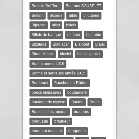
Benicio Del Toro
Bertrand SOUBELET
Bettant
Béziers
Bible
bijouterie
Bijoutier
billet
billets
Billets de banque
binôme
biphobie
Bizutage
Blablacar
Blamont
Blanc
Blanc-Mesnil
bloctel
bloctel.gouv.fr
Bonne année 2016
Bonne et heureuse année 2015
Bordeaux
Bouches-du-Rhône
boucs émissaires
boulangère
boulangerie niçoise
Boulou
Boum
Bracelet éléctronique
braqeurs
braquage
braqueur
braqueur amateur
braqueurs