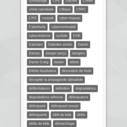
covoiturage
CPE
cracher
Créteil
crime cannibale
critique
CRPC
CRS
cruauté
cyber-risques
Cyberbully
cybercriminalité
cyberviolence
cycliste
DAB
Dabistes
Dabistes armés
Daesh
Damas
danger perçu
dangers
Daniel Craig
dealer
débat
Débits frauduleux
décoration de Noël
décrypter la propagande djihadiste
défibrillateurs
définition
dégradations
dégradations véhicule
délinquance
délinquant
délinquant sexuel
délinquants
délit de fuite
délits
délits de fuite
démarchage