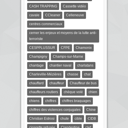
CASH TRAPPING
Cassette vidéo
cavale
CCleaner
Celleneuve
centres commerciaux
cerner les enjeux et moyens de la lutte anti-
terroriste
CESPPLUSSUR
CFPE
Chamonix
Champigny
Champs-sur-Marne
chantage
chantier naval
charlatans
Charleville-Mézières
chasse
chat
chauffard
chauffeur
Chauffeur de bus
chauffeurs routiers
chèque volé
chien
chiens
chiffres
chiffres braquages
chiffres des violences conjugales
Chine
Christian Estrosi
chute
cible
CIDB
cigarette refusée
Clandestine
clef