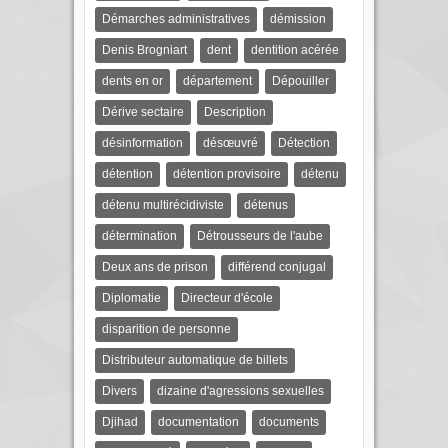
Démarches administratives
démission
Denis Brogniart
dent
dentition acérée
dents en or
département
Dépouiller
Dérive sectaire
Description
désinformation
désœuvré
Détection
détention
détention provisoire
détenu
détenu multirécidiviste
détenus
détermination
Détrousseurs de l'aube
Deux ans de prison
différend conjugal
Diplomatie
Directeur d'école
disparition de personne
Distributeur automatique de billets
Divers
dizaine d'agressions sexuelles
Djihad
documentation
documents