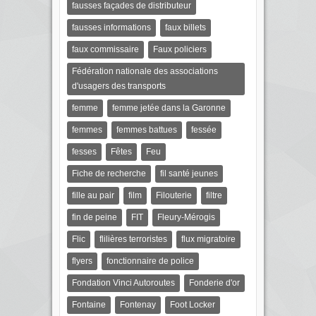
fausses façades de distributeur
fausses informations
faux billets
faux commissaire
Faux policiers
Fédération nationale des associations
d'usagers des transports
femme
femme jetée dans la Garonne
femmes
femmes battues
fessée
fesses
Fêtes
Feu
Fiche de recherche
fil santé jeunes
fille au pair
film
Filouterie
filtre
fin de peine
FIT
Fleury-Mérogis
Flic
flilières terroristes
flux migratoire
flyers
fonctionnaire de police
Fondation Vinci Autoroutes
Fonderie d'or
Fontaine
Fontenay
Foot Locker