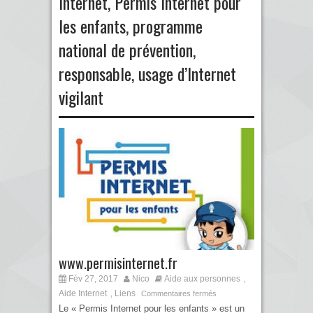
Internet
,
Permis Internet pour
les enfants
,
programme
national de prévention
,
responsable
,
usage d’Internet
vigilant
www.permisinternet.fr
Fév 27, 2017
Nico
Aide aux personnes
,
Aide Internet
Liens
,
Commentaires fermés
Le « Permis Internet pour les enfants » est un