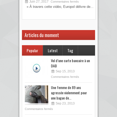
Juin 27, 2017
S
Commentaires fermés
« À travers cette vidéo, Europol délivre de...
Vous
votre
Articles du moment
Popular
Latest
Tag
Vol d’une carte bancaire à un
DAB
Sep 15, 2013
Commentaires fermés
Une femme de 89 ans
agressée violemment pour
une bague de...
Sep 23, 2013
Commentaires fermés