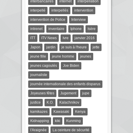
interbancaires
internet
interpellation
interpellé
interpellés
intervention
intervention de Police
Interview
intrenet
inventaire
Iphone
Isère
ITT
ITV News
Ivre
janvier 2016
Japon
jardin
je suis à l'heure
jette
jeune fille
jeune homme
jeunes
jeunes cagoulés
Joe Biden
journaliste
journée internationale des enfants disparus
Joyeuses fêtes
Jugement
jupe
justice
K.O.
Kalachnikov
kamikazes
Kawasaki
Kenya
Kidnapping
kiki
Kunming
l'Araignée
La ceinture de sécurité