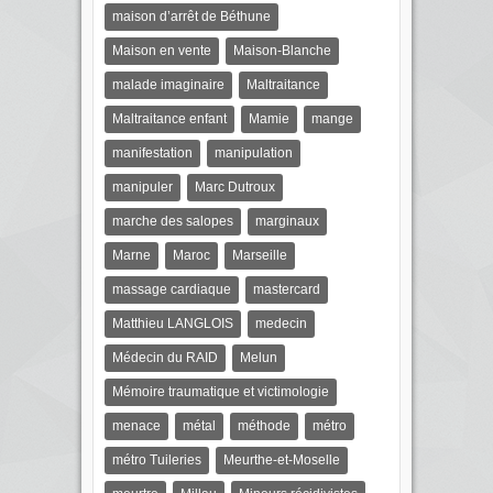
maison d’arrêt de Béthune
Maison en vente
Maison-Blanche
malade imaginaire
Maltraitance
Maltraitance enfant
Mamie
mange
manifestation
manipulation
manipuler
Marc Dutroux
marche des salopes
marginaux
Marne
Maroc
Marseille
massage cardiaque
mastercard
Matthieu LANGLOIS
medecin
Médecin du RAID
Melun
Mémoire traumatique et victimologie
menace
métal
méthode
métro
métro Tuileries
Meurthe-et-Moselle