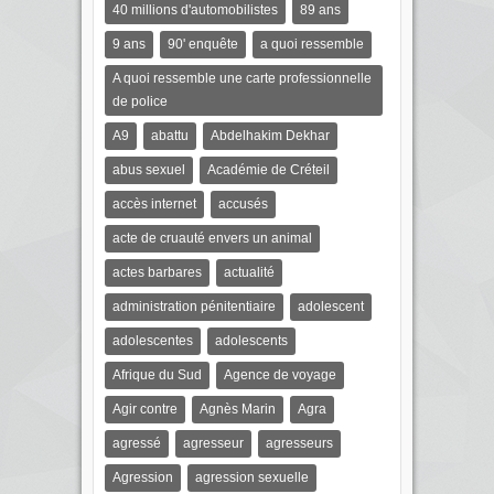
40 millions d'automobilistes
89 ans
9 ans
90' enquête
a quoi ressemble
A quoi ressemble une carte professionnelle
de police
A9
abattu
Abdelhakim Dekhar
abus sexuel
Académie de Créteil
accès internet
accusés
acte de cruauté envers un animal
actes barbares
actualité
administration pénitentiaire
adolescent
adolescentes
adolescents
Afrique du Sud
Agence de voyage
Agir contre
Agnès Marin
Agra
agressé
agresseur
agresseurs
Agression
agression sexuelle