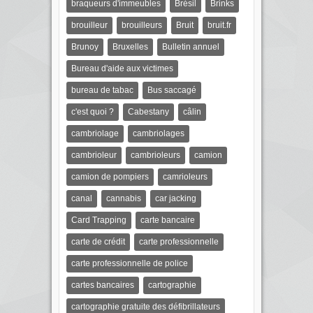
braqueurs d'immeubles
Brésil
Brinks
brouilleur
brouilleurs
Bruit
bruit.fr
Brunoy
Bruxelles
Bulletin annuel
Bureau d'aide aux victimes
bureau de tabac
Bus saccagé
c'est quoi ?
Cabestany
câlin
cambriolage
cambriolages
cambrioleur
cambrioleurs
camion
camion de pompiers
camrioleurs
canal
cannabis
car jacking
Card Trapping
carte bancaire
carte de crédit
carte professionnelle
carte professionnelle de police
cartes bancaires
cartographie
cartographie gratuite des défibrillateurs