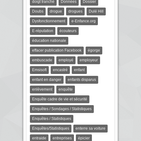
doigt tranché
Données
Dossier
Doubs
drogue
drogues
Dulé Hill
Dysfonctionnement
e-Enfance.org
E-réputation
écouteurs
éducation nationale
effacer publication Facebook
égorge
embuscade
employé
employeur
Emsisoft
encastré
enfant
enfant en danger
enfants disparus
enlèvement
enquête
Enquête cadre de vie et sécurité
Enquêtes / Sondages / Statistiques
Enquêtes / Statistiques
Enquêtes/Statistiques
enterre sa voiture
entraide
entreprises
épicier