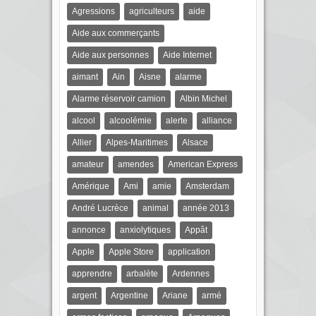
Agressions
agriculteurs
aide
Aide aux commerçants
Aide aux personnes
Aide Internet
aimant
Ain
Aisne
alarme
Alarme réservoir camion
Albin Michel
alcool
alcoolémie
alerte
alliance
Allier
Alpes-Maritimes
Alsace
amateur
amendes
American Express
Amérique
Ami
amie
Amsterdam
André Lucrèce
animal
année 2013
annonce
anxiolytiques
Appât
Apple
Apple Store
application
apprendre
arbalète
Ardennes
argent
Argentine
Ariane
armé