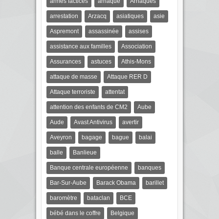
armes factices
arnaque
Arnaques
arrestation
Arzacq
asiatiques
asie
Aspremont
assassinée
assises
assistance aux familles
Association
Assurances
astuces
Athis-Mons
attaque de masse
Attaque RER D
Attaque terroriste
attentat
attention des enfants de CM2
Aube
Aude
Avast Antivirus
avertir
Aveyron
bagage
bague
balai
balle
Banlieue
Banque centrale européenne
banques
Bar-Sur-Aube
Barack Obama
barillet
baromètre
bataclan
BCE
bébé dans le coffre
Belgique