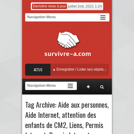
Dernière mise à jour
juillet 2nd, 2021 1:24
– Mise à jour Apple
ACTUS
Enregistrer / Lister ses objets, sauvegarder ses factures
contre la sextorsion : Say No! – A campaign against online sexual coercion and exto
– Mise à jour Apple
Tag Archive:
Aide aux personnes
,
Aide Internet
,
attention des
enfants de CM2
,
Liens
,
Permis