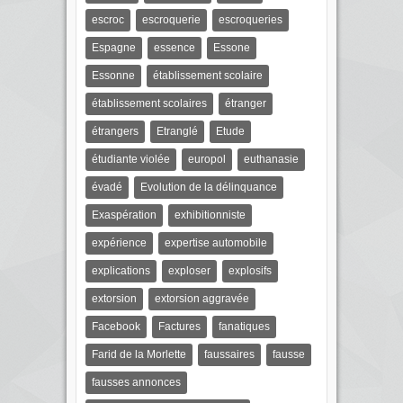
escroc
escroquerie
escroqueries
Espagne
essence
Essone
Essonne
établissement scolaire
établissement scolaires
étranger
étrangers
Etranglé
Etude
étudiante violée
europol
euthanasie
évadé
Evolution de la délinquance
Exaspération
exhibitionniste
expérience
expertise automobile
explications
exploser
explosifs
extorsion
extorsion aggravée
Facebook
Factures
fanatiques
Farid de la Morlette
faussaires
fausse
fausses annonces