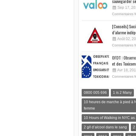
sauvegarder se
Sep 17, 20
Commentaires 
[Conseils] Soc
d’alarme indép
Août 02, 2
Commentaires 
OFDT : Observa
et des Toxicom
Avr 18, 20
Commentaires 
0800 005 696
1 is 2 Many
10 heures de marche à pied à 
femme
10 Hours of Walking in NYC a
2 g/l d’alcool dans le sang
2