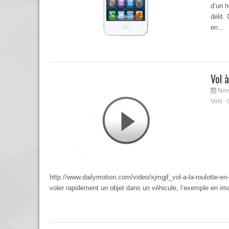
d’un h
délit.
en...
Vol à
Nov
Vols
http://www.dailymotion.com/video/xjmgjf_vol-a-la-roulotte-
voler rapidement un objet dans un véhicule, l’exemple en im