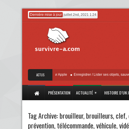
Dernière mise à jour
juillet 2nd, 2021 1:24
« Localiser » – Mise à jour Apple
ACTUS
Enregistrer / Lister ses objets, sauvegarder
PRÉSENTATION
ACTUALITÉ
HISTOIRE D’UN 
Tag Archive:
brouilleur
,
brouilleurs
,
clef
,
prévention
,
télécommande
,
véhicule
,
vid