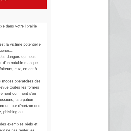
ble dans votre librairie
st la victime potentielle
ueries...
 des dangers qui nous
ut d'un notable manque
faiteurs, eux, en ont à
s modes opératoires des
 revue toutes les formes
cisément comment s'en
ressions, usurpation
vec un tour d'horizon des
e, phishing ou
 des exemples réels et
ent ne pas tenter les