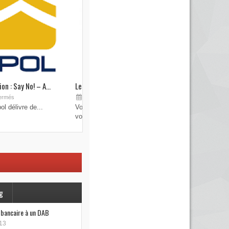
on : Say No! – A...
Les brouilleurs de clefs de véhicule
Sep 19, 2015
ermés
Commentaires fermés
l délivre de...
Vous pensez avoir verrouillé votre véhicule avec
votre...
g
e bancaire à un DAB
13