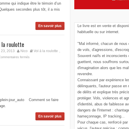
omme qui indique être le témoin d’un
 Quelques secondes plus tôt, il a mis
Le livre est en vente et disponi
En savoir plus
habituelle ou sur internet.
 la roulotte
"Mal informé, chacun de nous e
de vols, d'agressions, d'escroq
 23, 2013
Nico
Vol à la roulotte
,
Souvent naïfs et inconscients
Commentaires fermés
guettent, nous souffrons surto
d'imagination alors que les mal
revendre.
Connaissant par expérience le
délinquants, l'auteur passe en
de délits et explique très pré
protéger. Vols, violences et ag
en-plein-jour_auto Comment se faire
d'identité, abus de faiblesse a
age.
dangers de l'Internet : chantag
hameçonnage, IP tracking...
En savoir plus
Pour chaque cas, renforcé par
vécus, l'auteur précise : comm