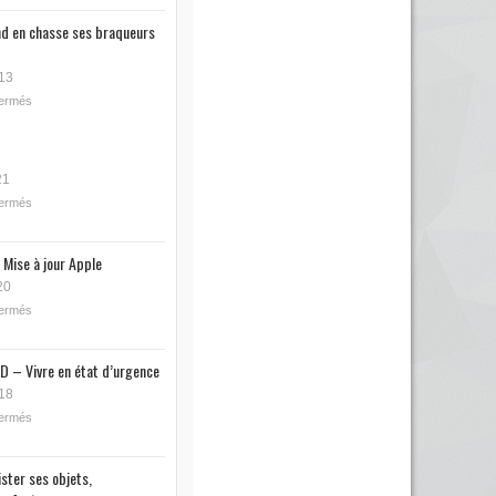
nd en chasse ses braqueurs
13
fermés
21
fermés
 Mise à jour Apple
20
fermés
D – Vivre en état d’urgence
18
fermés
ister ses objets,