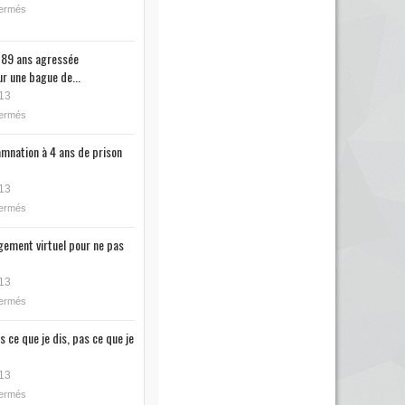
fermés
89 ans agressée
r une bague de...
13
fermés
mnation à 4 ans de prison
13
fermés
ugement virtuel pour ne pas
13
fermés
s ce que je dis, pas ce que je
13
fermés