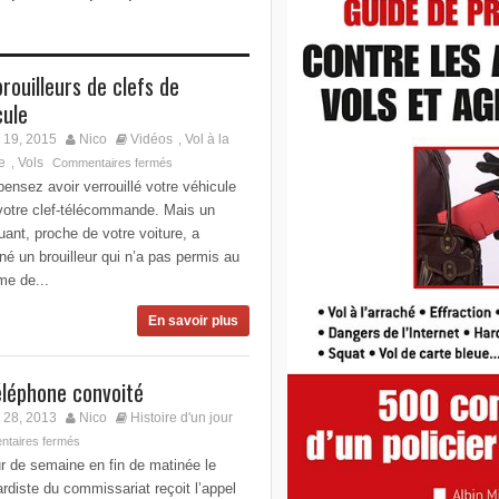
brouilleurs de clefs de
cule
 19, 2015
Nico
Vidéos
Vol à la
,
e
Vols
,
Commentaires fermés
ensez avoir verrouillé votre véhicule
votre clef-télécommande. Mais un
uant, proche de votre voiture, a
né un brouilleur qui n’a pas permis au
me de...
En savoir plus
éléphone convoité
 28, 2013
Nico
Histoire d'un jour
taires fermés
r de semaine en fin de matinée le
rdiste du commissariat reçoit l’appel