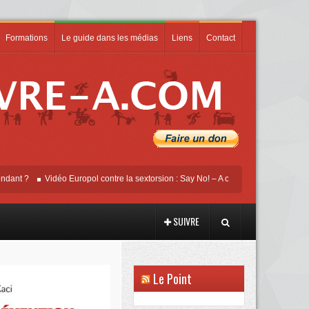
Formations
Le guide dans les médias
Liens
Contact
Vidéo Europol contre la sextorsion : Say No! – A campaign against online sexua
SUIVRE
Le Point