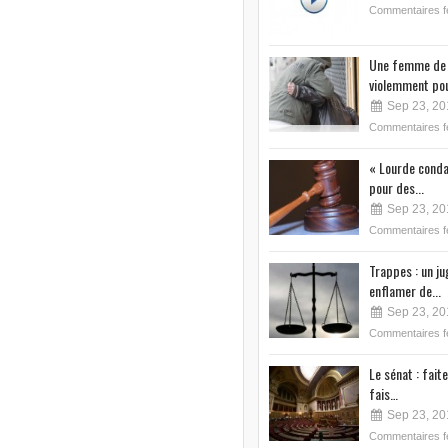
Commentaires 
Une femme de 
violemment pou
Sep 23, 20
Commentaires 
« Lourde conda
pour des...
Sep 23, 20
Commentaires 
Trappes : un j
enflamer de...
Sep 23, 20
Commentaires 
Le sénat : faite
fais…
Sep 23, 20
Commentaires 