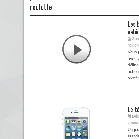
roulotte
Les 
véhi
Sep
roulott
Vous p
avec 
délinq
action
systè
Le t
Déc
Commen
Un jou
standa