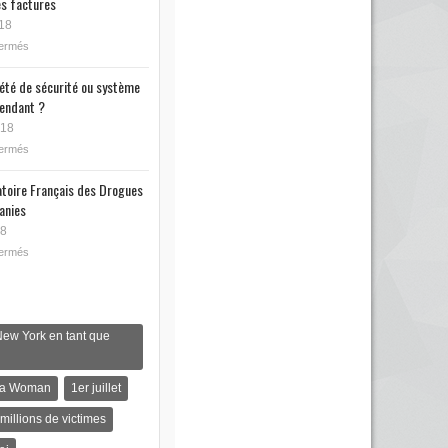
s factures
18
fermés
iété de sécurité ou système
endant ?
018
fermés
toire Français des Drogues
anies
18
fermés
New York en tant que
s a Woman
1er juillet
 millions de victimes