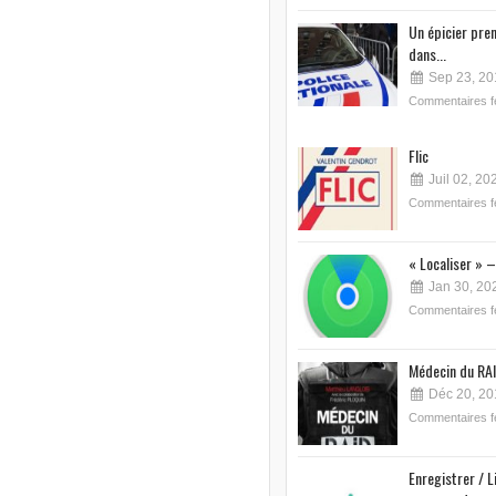
Un épicier pre
dans...
Sep 23, 20
Commentaires 
Flic
Juil 02, 20
Commentaires 
« Localiser » –
Jan 30, 20
Commentaires 
Médecin du RAI
Déc 20, 20
Commentaires 
Enregistrer / L