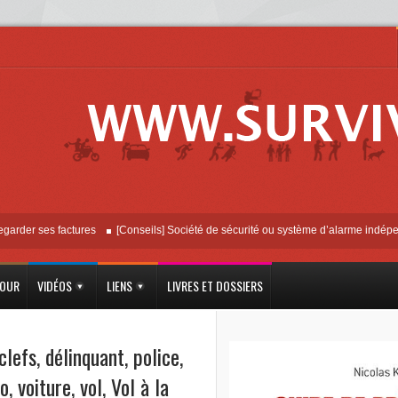
 ses factures
[Conseils] Société de sécurité ou système d’alarme indépendant ?
JOUR
VIDÉOS
LIENS
LIVRES ET DOSSIERS
clefs
,
délinquant
,
police
,
éo
,
voiture
,
vol
,
Vol à la