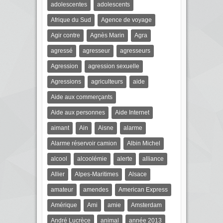
adolescentes
adolescents
Afrique du Sud
Agence de voyage
Agir contre
Agnès Marin
Agra
agressé
agresseur
agresseurs
Agression
agression sexuelle
Agressions
agriculteurs
aide
Aide aux commerçants
Aide aux personnes
Aide Internet
aimant
Ain
Aisne
alarme
Alarme réservoir camion
Albin Michel
alcool
alcoolémie
alerte
alliance
Allier
Alpes-Maritimes
Alsace
amateur
amendes
American Express
Amérique
Ami
amie
Amsterdam
André Lucrèce
animal
année 2013