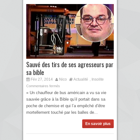
Sauvé des tirs de ses agresseurs par
sa bible
Fév 27, 2014
Nico
Actualité
Insolite
,
Commentaires fermés
« Un chauffeur de bus américain a vu sa vie
sauvée grâce à la Bible qu’il portait dans sa
poche de chemise et qui l’a empêché d’être
mortellement touché par les balles de...
En savoir plus