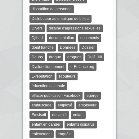
disparition de personne
Distributeur automatique de billets
Divers
dizaine d'agressions sexuelles
Djihad
documentation
documents
doigt tranché
Données
Dossier
Doubs
drogue
drogues
Dulé Hill
Dysfonctionnement
e-Enfance.org
E-réputation
écouteurs
éducation nationale
effacer publication Facebook
égorge
embuscade
employé
employeur
Emsisoft
encastré
enfant
enfant en danger
enfants disparus
enlèvement
enquête