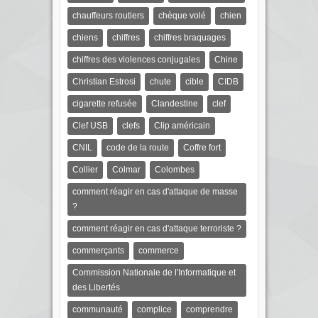
chauffeurs routiers
chèque volé
chien
chiens
chiffres
chiffres braquages
chiffres des violences conjugales
Chine
Christian Estrosi
chute
cible
CIDB
cigarette refusée
Clandestine
clef
Clef USB
clefs
Clip américain
CNIL
code de la route
Coffre fort
Collier
Colmar
Colombes
comment réagir en cas d'attaque de masse
?
comment réagir en cas d'attaque terroriste ?
commerçants
commerce
Commission Nationale de l'Informatique et
des Libertés
communauté
complice
comprendre