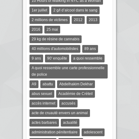
10 Hours of Walking in NYC as a Woman
1er juillet
2 g/l d’alcool dans le sang
2 millions de victimes
2012
2013
2016
25 mai
29 kg de résine de cannabis
40 millions d'automobilistes
89 ans
9 ans
90' enquête
a quoi ressemble
A quoi ressemble une carte professionnelle
de police
A9
abattu
Abdelhakim Dekhar
abus sexuel
Académie de Créteil
accès internet
accusés
acte de cruauté envers un animal
actes barbares
actualité
administration pénitentiaire
adolescent