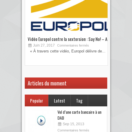
Vidéo Europol contre la sextorsion : Say No! – A...
Les 
Juin 27, 2017
S
Commentaires fermés
« À travers cette vidéo, Europol délivre de...
Vous
votre
Articles du moment
Popular
Latest
Tag
Vol d’une carte bancaire à un
DAB
Sep 15, 2013
Commentaires fermés