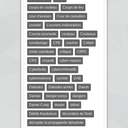
coups de couteau
Coups de feu
cour d'assises
Cour de cassation
courriel
Courriels indésirables
Course-poursuite
couteau
Couteaux
covoiturage
CPE
cracher
Créteil
crime cannibale
critique
CRPC
CRS
cruauté
cyber-risques
Cyberbully
cybercriminalité
cyberviolence
cycliste
DAB
Dabistes
Dabistes armés
Daesh
Damas
danger perçu
dangers
Daniel Craig
dealer
débat
Débits frauduleux
décoration de Noël
décrypter la propagande djihadiste