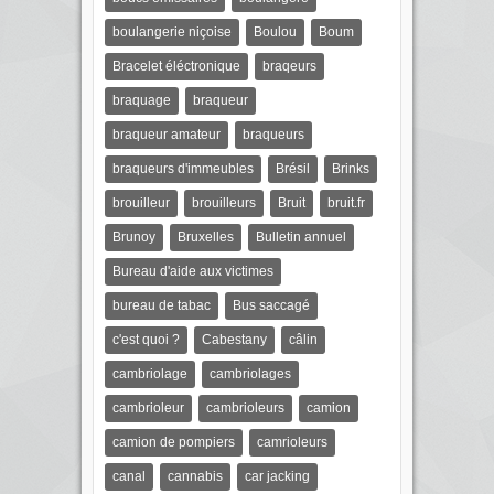
boulangerie niçoise
Boulou
Boum
Bracelet éléctronique
braqeurs
braquage
braqueur
braqueur amateur
braqueurs
braqueurs d'immeubles
Brésil
Brinks
brouilleur
brouilleurs
Bruit
bruit.fr
Brunoy
Bruxelles
Bulletin annuel
Bureau d'aide aux victimes
bureau de tabac
Bus saccagé
c'est quoi ?
Cabestany
câlin
cambriolage
cambriolages
cambrioleur
cambrioleurs
camion
camion de pompiers
camrioleurs
canal
cannabis
car jacking