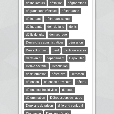
défibrillateurs
définition
dégradations
dégradations véhicule
délinquance
délinquant
délinquant sexuel
délinquants
délit de fuite
délits
délits de fuite
démarchage
Démarches administratives
démission
Denis Brogniart
dent
dentition acérée
dents en or
département
Dépouiller
Dérive sectaire
Description
désinformation
désœuvré
Détection
détention
détention provisoire
détenu
détenu multirécidiviste
détenus
détermination
Détrousseurs de l'aube
Deux ans de prison
différend conjugal
Diplomatie
Directeur d'école