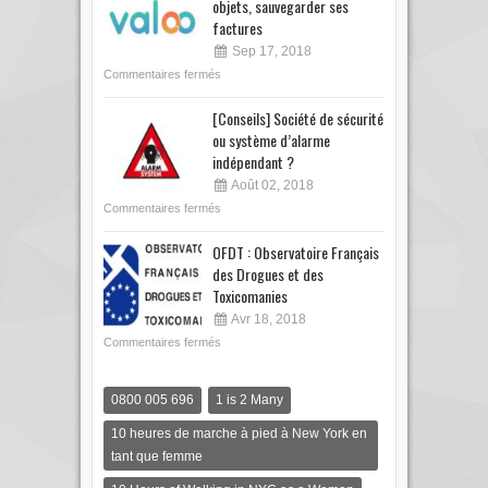
objets, sauvegarder ses
factures
Sep 17, 2018
Commentaires fermés
[Conseils] Société de sécurité
ou système d’alarme
indépendant ?
Août 02, 2018
Commentaires fermés
OFDT : Observatoire Français
des Drogues et des
Toxicomanies
Avr 18, 2018
Commentaires fermés
0800 005 696
1 is 2 Many
10 heures de marche à pied à New York en
tant que femme