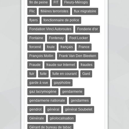
fin de peine
FIT
Fleury-Mérogis
Flic
flilières terroristes
flux migratoire
flyers
fonctionnaire de police
Fondation Vinci Autoroutes
Fonderie d'or
Fontaine
Fontenay
Foot Locker
forcené
foule
français
France
François Mollin
Frank Van Den Bleeken
Fraude
fraude sur Internet
fraudes
fuir
fuite
fuite en courant
Gard
garde à vue
gayphobie
gaz lacrymogène
gendarmerie
gendarmerie nationale
gendarmes
gendrot
général
général Soubelet
Générale
géolocalisation
Gérant de bureau de tabac