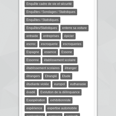
Enquête cadre de vie et sécurité
Enquêtes / Sondages / Statistiques
Enquêtes / Statistiques
Enquêtes/Statistiques
enterre sa voiture
entraide
entreprises
épicier
escroc
escroquerie
escroqueries
Espagne
essence
Essone
Essonne
établissement scolaire
établissement scolaires
étranger
étrangers
Etranglé
Etude
étudiante violée
europol
euthanasie
évadé
Evolution de la délinquance
Exaspération
exhibitionniste
expérience
expertise automobile