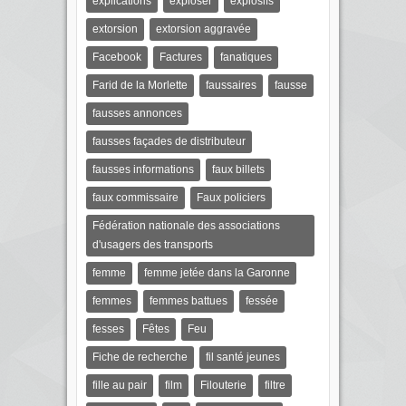
explications
exploser
explosifs
extorsion
extorsion aggravée
Facebook
Factures
fanatiques
Farid de la Morlette
faussaires
fausse
fausses annonces
fausses façades de distributeur
fausses informations
faux billets
faux commissaire
Faux policiers
Fédération nationale des associations
d'usagers des transports
femme
femme jetée dans la Garonne
femmes
femmes battues
fessée
fesses
Fêtes
Feu
Fiche de recherche
fil santé jeunes
fille au pair
film
Filouterie
filtre