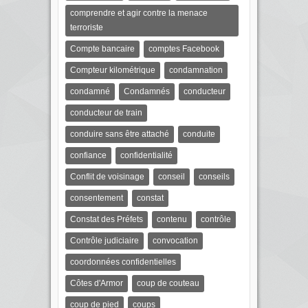
comprendre et agir contre la menace
terroriste
Compte bancaire
comptes Facebook
Compteur kilométrique
condamnation
condamné
Condamnés
conducteur
conducteur de train
conduire sans être attaché
conduite
confiance
confidentialité
Conflit de voisinage
conseil
conseils
consentement
constat
Constat des Préfets
contenu
contrôle
Contrôle judiciaire
convocation
coordonnées confidentielles
Côtes d'Armor
coup de couteau
coup de pied
coups