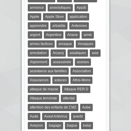
annonce
anxiolytiques
Appât
Apple
Apple Store
application
apprendre
arbalète
Ardennes
argent
Argentine
Ariane
armé
armes factices
arnaque
Arnaques
arrestation
Arzacq
asiatiques
asie
Aspremont
assassinée
assises
assistance aux familles
Association
Assurances
astuces
Athis-Mons
attaque de masse
Attaque RER D
Attaque terroriste
attentat
attention des enfants de CM2
Aube
Aude
Avast Antivirus
avertir
Aveyron
bagage
bague
balai