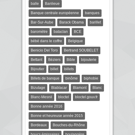
balle
Banlieue
Banque centrale européenne
banques
Bar-Sur-Aube
Barack Obama
barillet
baromètre
bataclan
BCE
bébé dans le coffre
Belgique
Benicio Del Toro
Bertrand SOUBELET
Bettant
Béziers
Bible
bijouterie
Bijoutier
billet
billets
Billets de banque
binôme
biphobie
Bizutage
Blablacar
Blamont
Blanc
Blanc-Mesnil
bloctel
bloctel.gouv.fr
Bonne année 2016
Bonne et heureuse année 2015
Bordeaux
Bouches-du-Rhône
boucs émissaires
boulangère