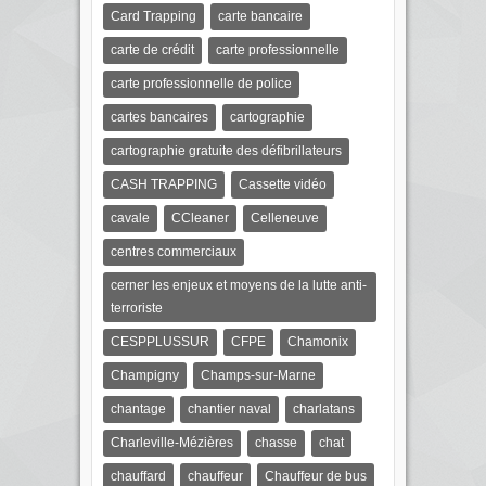
Card Trapping
carte bancaire
carte de crédit
carte professionnelle
carte professionnelle de police
cartes bancaires
cartographie
cartographie gratuite des défibrillateurs
CASH TRAPPING
Cassette vidéo
cavale
CCleaner
Celleneuve
centres commerciaux
cerner les enjeux et moyens de la lutte anti-
terroriste
CESPPLUSSUR
CFPE
Chamonix
Champigny
Champs-sur-Marne
chantage
chantier naval
charlatans
Charleville-Mézières
chasse
chat
chauffard
chauffeur
Chauffeur de bus