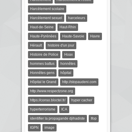
Harcèlement scolaire
Harcèlement sexuel
harceleurs
Haut-de-Seine
Haut-Rhin
Haute-Pyrénées
Haute-Savoie
Havre
Hérault
histoire d'un jour
Histoire de Police
Hoax
hommes battus
honnêtes
Honnêtes gens
hôpital
Hôpital le Grand
http://stopaudeni.com
http://www.respectzone.org
https://conso.bloctel.fr/
hyper cacher
hyperterrorisme
ICA
identifier la propagande djihadiste
Ifop
IGPN
image