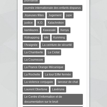
journaliste
journée internationale des enfants disparus
Joyeuses fêtes
Jugement
jupe
justice
K.O.
Kalachnikov
kamikazes
Kawasaki
Kenya
Kidnapping
kiki
Kunming
l'Araignée
La ceinture de sécurité
La Chamberte
La Ciotat
La Courneuve
La France Orange Mécanique
La Rochelle
La tour Eiffel fermée
La violence conjugale
lanceur de chat
Laurent Obertone
Lavérune
Le Centre d’information et de
documentation sur le bruit