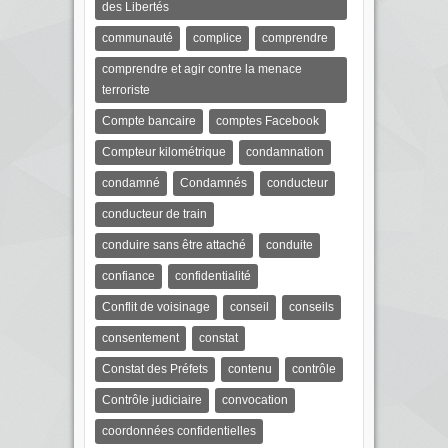
des Libertés
communauté
complice
comprendre
comprendre et agir contre la menace
terroriste
Compte bancaire
comptes Facebook
Compteur kilométrique
condamnation
condamné
Condamnés
conducteur
conducteur de train
conduire sans être attaché
conduite
confiance
confidentialité
Conflit de voisinage
conseil
conseils
consentement
constat
Constat des Préfets
contenu
contrôle
Contrôle judiciaire
convocation
coordonnées confidentielles