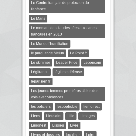
Le Centre français de protection de
l'enfance
Le Mans
Le montant des fraudes liées aux cartes
bancaires en 2013
Le Mur de l'humiliation
le parquet de Melun
Le Point.fr
Le skimmer
Leader Price
Leboncoin
Légifrance
légitime défense
leparisien.fr
Les jeunes femmes premières cibles des
vols avec violences
les policiers
lesbophobie
lien direct
Liens
Lieusaint
Lille
Limoges
Limonest
Lissieu
Livre
Livres et dossiers
localiser
Loire