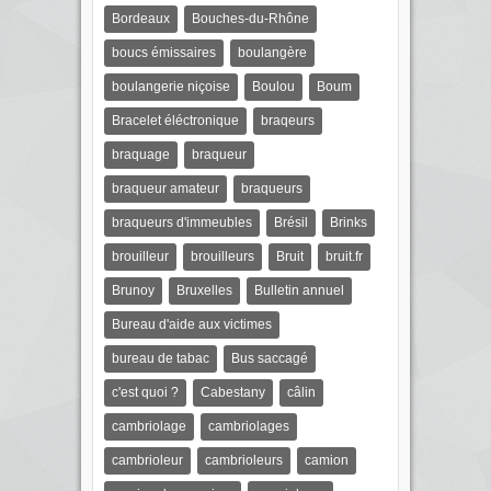
Bordeaux
Bouches-du-Rhône
boucs émissaires
boulangère
boulangerie niçoise
Boulou
Boum
Bracelet éléctronique
braqeurs
braquage
braqueur
braqueur amateur
braqueurs
braqueurs d'immeubles
Brésil
Brinks
brouilleur
brouilleurs
Bruit
bruit.fr
Brunoy
Bruxelles
Bulletin annuel
Bureau d'aide aux victimes
bureau de tabac
Bus saccagé
c'est quoi ?
Cabestany
câlin
cambriolage
cambriolages
cambrioleur
cambrioleurs
camion