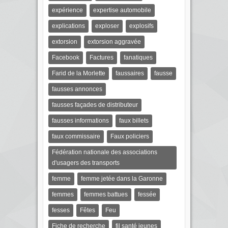
expérience
expertise automobile
explications
exploser
explosifs
extorsion
extorsion aggravée
Facebook
Factures
fanatiques
Farid de la Morlette
faussaires
fausse
fausses annonces
fausses façades de distributeur
fausses informations
faux billets
faux commissaire
Faux policiers
Fédération nationale des associations
d'usagers des transports
femme
femme jetée dans la Garonne
femmes
femmes battues
fessée
fesses
Fêtes
Feu
Fiche de recherche
fil santé jeunes