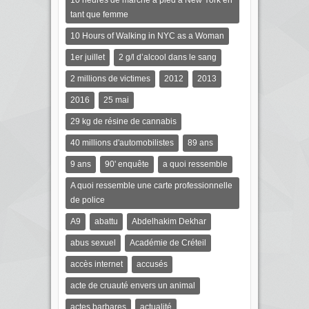
10 heures de marche à pied à New York en
tant que femme
10 Hours of Walking in NYC as a Woman
1er juillet
2 g/l d’alcool dans le sang
2 millions de victimes
2012
2013
2016
25 mai
29 kg de résine de cannabis
40 millions d'automobilistes
89 ans
9 ans
90' enquête
a quoi ressemble
A quoi ressemble une carte professionnelle
de police
A9
abattu
Abdelhakim Dekhar
abus sexuel
Académie de Créteil
accès internet
accusés
acte de cruauté envers un animal
actes barbares
actualité