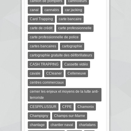
camion de pompiers
camrioleurs
canal
cannabis
car jacking
Card Trapping
carte bancaire
carte de crédit
carte professionnelle
carte professionnelle de police
cartes bancaires
cartographie
cartographie gratuite des défibrillateurs
CASH TRAPPING
Cassette vidéo
cavale
CCleaner
Celleneuve
centres commerciaux
cerner les enjeux et moyens de la lutte anti-
terroriste
CESPPLUSSUR
CFPE
Chamonix
Champigny
Champs-sur-Marne
chantage
chantier naval
charlatans