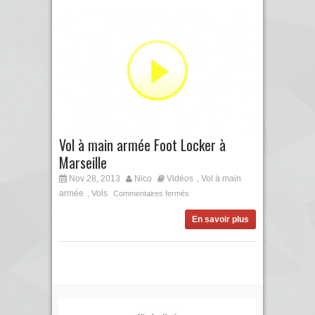
Vol à main armée Foot Locker à
Marseille
Nov 28, 2013
Nico
Vidéos
Vol à main
,
armée
Vols
,
Commentaires fermés
En savoir plus