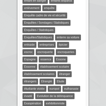
enfant en danger
enfants disparus
enlèvement
enquête
Enquête cadre de vie et sécurité
Enquêtes / Sondages / Statistiques
Enquêtes / Statistiques
Enquêtes/Statistiques
enterre sa voiture
entraide
entreprises
épicier
escroc
escroquerie
escroqueries
Espagne
essence
Essone
Essonne
établissement scolaire
établissement scolaires
étranger
étrangers
Etranglé
Etude
étudiante violée
europol
euthanasie
évadé
Evolution de la délinquance
Exaspération
exhibitionniste