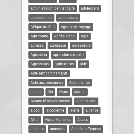
administration pénitentiaire
adolescent
adolescentes
adolescents
Afrique du Sud
Agence de voyage
Agir contre
Agnès Marin
Agra
agressé
agresseur
agresseurs
Agression
agression sexuelle
Agressions
agriculteurs
aide
Aide aux commerçants
Aide aux personnes
Aide Internet
aimant
Ain
Aisne
alarme
Alarme réservoir camion
Albin Michel
alcool
alcoolémie
alerte
alliance
Allier
Alpes-Maritimes
Alsace
amateur
amendes
American Express