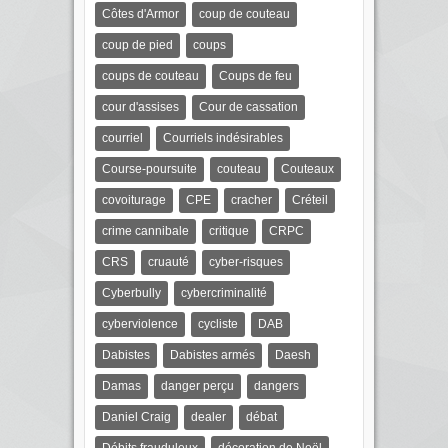
Côtes d'Armor
coup de couteau
coup de pied
coups
coups de couteau
Coups de feu
cour d'assises
Cour de cassation
courriel
Courriels indésirables
Course-poursuite
couteau
Couteaux
covoiturage
CPE
cracher
Créteil
crime cannibale
critique
CRPC
CRS
cruauté
cyber-risques
Cyberbully
cybercriminalité
cyberviolence
cycliste
DAB
Dabistes
Dabistes armés
Daesh
Damas
danger perçu
dangers
Daniel Craig
dealer
débat