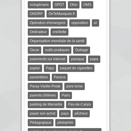
octogénaire
OFDT
Ohio
OMS
ONDRP
OnTeManipule.fr
Opération d'envergure
opposition
or
Ordinateur
oreillette
Organisation mondiale de la santé
Oscar
outils pratiques
Outrage
paiements sur Internet
panique
papa
papier
Papy
paquet de cigarettes
paramètres
Parana
Paray-Vieille-Poste
pare-brise
parents d'élèves
Paris
parking de Marseille
Pas-de-Calais
payer son achat
pays
pêcheur
Pédagogique
pédophile