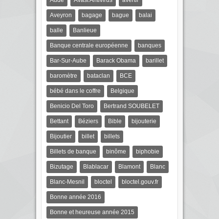
Aude
Avast Antivirus
avertir
Aveyron
bagage
bague
balai
balle
Banlieue
Banque centrale européenne
banques
Bar-Sur-Aube
Barack Obama
barillet
baromètre
bataclan
BCE
bébé dans le coffre
Belgique
Benicio Del Toro
Bertrand SOUBELET
Bettant
Béziers
Bible
bijouterie
Bijoutier
billet
billets
Billets de banque
binôme
biphobie
Bizutage
Blablacar
Blamont
Blanc
Blanc-Mesnil
bloctel
bloctel.gouv.fr
Bonne année 2016
Bonne et heureuse année 2015