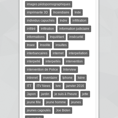
images pédopornographiques
imprimante 3D
Incendiaire
Inde
individus capuchés
Indre
infiltration
infiltré
infitration
information judiciaire
informations
Inquiétant
insécurité
Insee
Insolite
insultes
interbancaires
internet
interpellation
interpellé
interpellés
intervention
intervention de Police
Interview
intrenet
inventaire
Iphone
Isère
ITT
ITV News
Ivre
janvier 2016
Japon
jardin
je suis à l'heure
jette
jeune fille
jeune homme
jeunes
jeunes cagoulés
Joe Biden