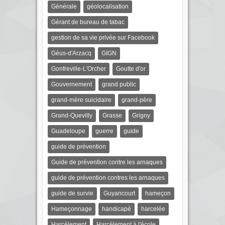
Générale
géolocalisation
Gérant de bureau de tabac
gestion de sa vie privée sur Facebook
Géus-d'Arzacq
GIGN
Gonfreville-L'Orcher
Goutte d'or
Gouvernement
grand public
grand-mère suicidaire
grand-père
Grand-Quevilly
Grasse
Grigny
Guadeloupe
guerre
guide
guide de prévention
Guide de prévention contre les arnaques
guide de prévention contres les arnaques
guide de survie
Guyancourt
hameçon
Hameçonnage
handicapé
harcelée
Harcèlement
Harcèlement à l'école