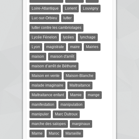
Loire-Atlantique
Lorient
Louvigny
Luc-sur-Orbieu
lutter
lutter contre les cambriolages
Lycée Fénelon
lycées
lynchage
Lyon
magistrate
maire
Mairies
maison
maison d'arrêt
maison d’arrêt de Béthune
Maison en vente
Maison-Blanche
malade imaginaire
Maltraitance
Maltraitance enfant
Mamie
mange
manifestation
manipulation
manipuler
Marc Dutroux
marche des salopes
marginaux
Marne
Maroc
Marseille