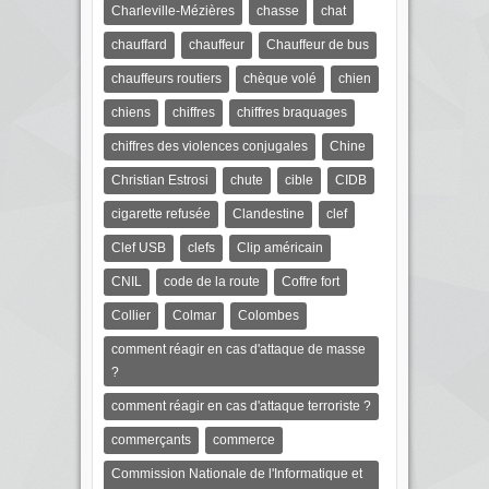
Charleville-Mézières
chasse
chat
chauffard
chauffeur
Chauffeur de bus
chauffeurs routiers
chèque volé
chien
chiens
chiffres
chiffres braquages
chiffres des violences conjugales
Chine
Christian Estrosi
chute
cible
CIDB
cigarette refusée
Clandestine
clef
Clef USB
clefs
Clip américain
CNIL
code de la route
Coffre fort
Collier
Colmar
Colombes
comment réagir en cas d'attaque de masse
?
comment réagir en cas d'attaque terroriste ?
commerçants
commerce
Commission Nationale de l'Informatique et