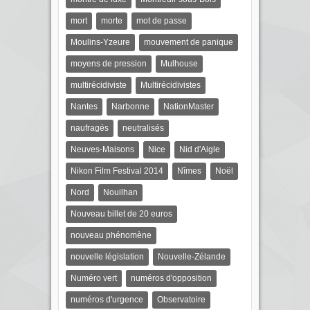
mort
morte
mot de passe
Moulins-Yzeure
mouvement de panique
moyens de pression
Mulhouse
multirécidiviste
Multirécidivistes
Nantes
Narbonne
NationMaster
naufragés
neutralisés
Neuves-Maisons
Nice
Nid d'Aigle
Nikon Film Festival 2014
Nîmes
Noël
Nord
Nouilhan
Nouveau billet de 20 euros
nouveau phénomène
nouvelle législation
Nouvelle-Zélande
Numéro vert
numéros d'opposition
numéros d'urgence
Observatoire