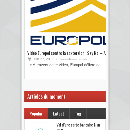
Vidéo Europol contre la sextorsion : Say No! – A...
Les 
Juin 27, 2017
S
Commentaires fermés
« À travers cette vidéo, Europol délivre de...
Vous
votre
Articles du moment
Popular
Latest
Tag
Vol d’une carte bancaire à un