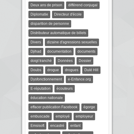
Deux ans de prison
différend conjugal
Diplomatie
Directeur d'école
disparition de personne
Distributeur automatique de billets
Divers
dizaine d'agressions sexuelles
Djihad
documentation
documents
doigt tranché
Données
Dossier
Doubs
drogue
drogues
Dulé Hill
Dysfonctionnement
e-Enfance.org
E-réputation
écouteurs
éducation nationale
effacer publication Facebook
égorge
embuscade
employé
employeur
Emsisoft
encastré
enfant