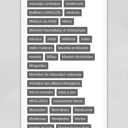
massage cardiaque
mastercard
Matthieu LANGLOIS
medecin
Médecin du RAID
Melun
Mémoire traumatique et victimologie
menace
métal
méthode
métro
métro Tuileries
Meurthe-et-Moselle
meurtre
Millau
Mineurs récidivistes
Minguettes
Ministère de l'éducation nationale
ministère des affaires étrangères
mis en examen
mise à jour
MIVILUDES
mohammed merah
Moisselles
Mont-Blanc
Montcornet
Montereau
Montpellier
Montre
montre de luxe
Montreuil-sous-Bois