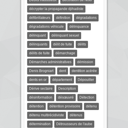
Débits frauduleux
décoration de Noël
décrypter la propagande djihadiste
défibrillateurs
définition
dégradations
dégradations véhicule
délinquance
délinquant
délinquant sexuel
délinquants
délit de fuite
délits
délits de fuite
démarchage
Démarches administratives
démission
Denis Brogniart
dent
dentition acérée
dents en or
département
Dépouiller
Dérive sectaire
Description
désinformation
désœuvré
Détection
détention
détention provisoire
détenu
détenu multirécidiviste
détenus
détermination
Détrousseurs de l'aube