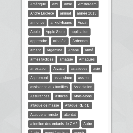
Amérique
Ami
amie
Amsterdam
André Lucrèce
animal
année 2013
annonce
anxiolytiques
Appât
Apple
Apple Store
application
apprendre
arbalète
Ardennes
argent
Argentine
Ariane
armé
armes factices
arnaque
Arnaques
arrestation
Arzacq
asiatiques
asie
Aspremont
assassinée
assises
assistance aux familles
Association
Assurances
astuces
Athis-Mons
attaque de masse
Attaque RER D
Attaque terroriste
attentat
attention des enfants de CM2
Aube