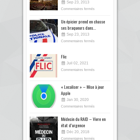
Sep 23, 2013
Commentaires fermés
Un épicier prend en chasse
ses braqueurs dans...
Sep 23, 2013
Commentaires fermés
Flic
Juil 02, 2021
Commentaires fermés
« Localiser » – Mise à jour
Apple
Jan 30, 2020
Commentaires fermés
Médecin du RAID – Vivre en
état d’urgence
Déc 20, 2018
Commentaires fermés