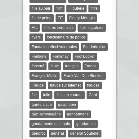
fille au pair
film
Filouterie
filtre
fin de peine
FIT
Fleury-Mérogis
Flic
flilières terroristes
flux migratoire
flyers
fonctionnaire de police
Fondation Vinci Autoroutes
Fonderie d'or
Fontaine
Fontenay
Foot Locker
forcené
foule
français
France
François Mollin
Frank Van Den Bleeken
Fraude
fraude sur Internet
fraudes
fuir
fuite
fuite en courant
Gard
garde à vue
gayphobie
gaz lacrymogène
gendarmerie
gendarmerie nationale
gendarmes
gendrot
général
général Soubelet