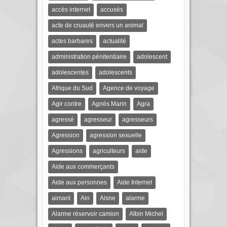
accès internet
accusés
acte de cruauté envers un animal
actes barbares
actualité
administration pénitentiaire
adolescent
adolescentes
adolescents
Afrique du Sud
Agence de voyage
Agir contre
Agnès Marin
Agra
agressé
agresseur
agresseurs
Agression
agression sexuelle
Agressions
agriculteurs
aide
Aide aux commerçants
Aide aux personnes
Aide Internet
aimant
Ain
Aisne
alarme
Alarme réservoir camion
Albin Michel