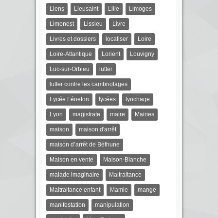
Liens
Lieusaint
Lille
Limoges
Limonest
Lissieu
Livre
Livres et dossiers
localiser
Loire
Loire-Atlantique
Lorient
Louvigny
Luc-sur-Orbieu
lutter
lutter contre les cambriolages
Lycée Fénelon
lycées
lynchage
Lyon
magistrate
maire
Mairies
maison
maison d'arrêt
maison d’arrêt de Béthune
Maison en vente
Maison-Blanche
malade imaginaire
Maltraitance
Maltraitance enfant
Mamie
mange
manifestation
manipulation