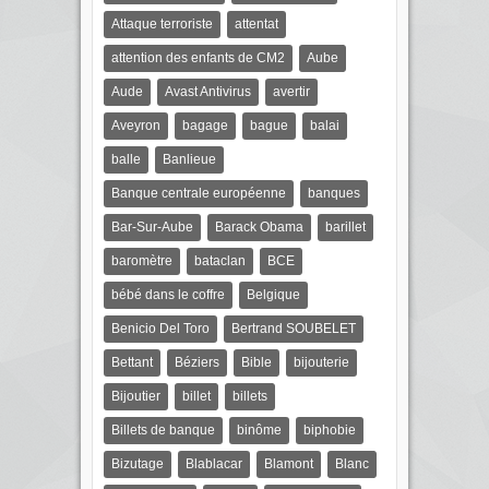
Attaque terroriste
attentat
attention des enfants de CM2
Aube
Aude
Avast Antivirus
avertir
Aveyron
bagage
bague
balai
balle
Banlieue
Banque centrale européenne
banques
Bar-Sur-Aube
Barack Obama
barillet
baromètre
bataclan
BCE
bébé dans le coffre
Belgique
Benicio Del Toro
Bertrand SOUBELET
Bettant
Béziers
Bible
bijouterie
Bijoutier
billet
billets
Billets de banque
binôme
biphobie
Bizutage
Blablacar
Blamont
Blanc