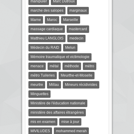
manipuler
Marc Dutroux
marche des salopes
marginaux
Marne
Maroc
Marseille
massage cardiaque
mastercard
Matthieu LANGLOIS
medecin
Médecin du RAID
Melun
Mémoire traumatique et victimologie
menace
métal
méthode
métro
métro Tuileries
Meurthe-et-Moselle
meurtre
Millau
Mineurs récidivistes
Minguettes
Ministère de l'éducation nationale
ministère des affaires étrangères
mis en examen
mise à jour
MIVILUDES
mohammed merah