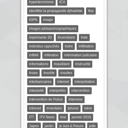
hyperterrorisme
ICA
identifier la propagande djihadiste
Ifop
IGPN
image
images pédopornographiques
imprimante 3D
Incendiaire
Inde
individus capuchés
Indre
infiltration
infiltré
infitration
information judiciaire
informations
Inquiétant
insécurité
Insee
Insolite
insultes
interbancaires
internet
interpellation
interpellé
interpellés
intervention
intervention de Police
Interview
intrenet
inventaire
Iphone
Isère
ITT
ITV News
Ivre
janvier 2016
Japon
jardin
je suis à l'heure
jette