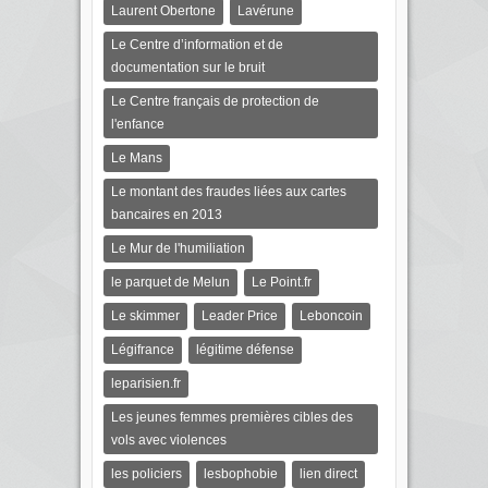
Laurent Obertone
Lavérune
Le Centre d’information et de
documentation sur le bruit
Le Centre français de protection de
l'enfance
Le Mans
Le montant des fraudes liées aux cartes
bancaires en 2013
Le Mur de l'humiliation
le parquet de Melun
Le Point.fr
Le skimmer
Leader Price
Leboncoin
Légifrance
légitime défense
leparisien.fr
Les jeunes femmes premières cibles des
vols avec violences
les policiers
lesbophobie
lien direct