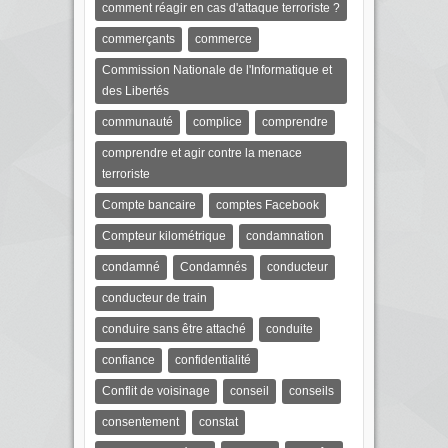
comment réagir en cas d'attaque terroriste ?
commerçants
commerce
Commission Nationale de l'Informatique et
des Libertés
communauté
complice
comprendre
comprendre et agir contre la menace
terroriste
Compte bancaire
comptes Facebook
Compteur kilométrique
condamnation
condamné
Condamnés
conducteur
conducteur de train
conduire sans être attaché
conduite
confiance
confidentialité
Conflit de voisinage
conseil
conseils
consentement
constat