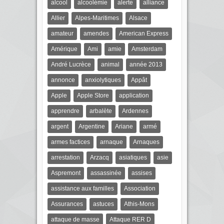
alcool
alcoolémie
alerte
alliance
Allier
Alpes-Maritimes
Alsace
amateur
amendes
American Express
Amérique
Ami
amie
Amsterdam
André Lucrèce
animal
année 2013
annonce
anxiolytiques
Appât
Apple
Apple Store
application
apprendre
arbalète
Ardennes
argent
Argentine
Ariane
armé
armes factices
arnaque
Arnaques
arrestation
Arzacq
asiatiques
asie
Aspremont
assassinée
assises
assistance aux familles
Association
Assurances
astuces
Athis-Mons
attaque de masse
Attaque RER D