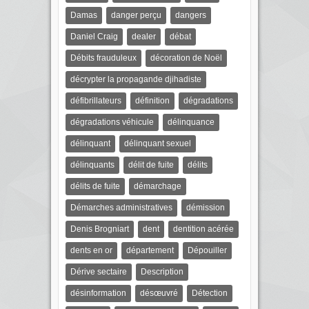
Damas
danger perçu
dangers
Daniel Craig
dealer
débat
Débits frauduleux
décoration de Noël
décrypter la propagande djihadiste
défibrillateurs
définition
dégradations
dégradations véhicule
délinquance
délinquant
délinquant sexuel
délinquants
délit de fuite
délits
délits de fuite
démarchage
Démarches administratives
démission
Denis Brogniart
dent
dentition acérée
dents en or
département
Dépouiller
Dérive sectaire
Description
désinformation
désœuvré
Détection