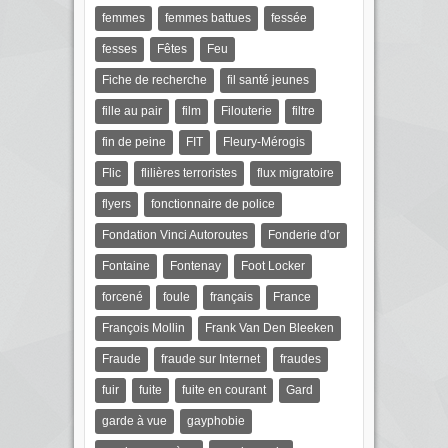
femmes
femmes battues
fessée
fesses
Fêtes
Feu
Fiche de recherche
fil santé jeunes
fille au pair
film
Filouterie
filtre
fin de peine
FIT
Fleury-Mérogis
Flic
flilières terroristes
flux migratoire
flyers
fonctionnaire de police
Fondation Vinci Autoroutes
Fonderie d'or
Fontaine
Fontenay
Foot Locker
forcené
foule
français
France
François Mollin
Frank Van Den Bleeken
Fraude
fraude sur Internet
fraudes
fuir
fuite
fuite en courant
Gard
garde à vue
gayphobie