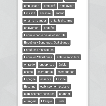
embuscade
employé
employeur
Emsisoft
encastré
enfant
enfant en danger
enfants disparus
enlèvement
enquête
Enquête cadre de vie et sécurité
Enquêtes / Sondages / Statistiques
Enquêtes / Statistiques
Enquêtes/Statistiques
enterre sa voiture
entraide
entreprises
épicier
escroc
escroquerie
escroqueries
Espagne
essence
Essone
Essonne
établissement scolaire
établissement scolaires
étranger
étrangers
Etranglé
Etude