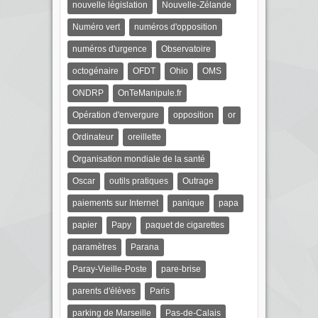
nouvelle législation
Nouvelle-Zélande
Numéro vert
numéros d'opposition
numéros d'urgence
Observatoire
octogénaire
OFDT
Ohio
OMS
ONDRP
OnTeManipule.fr
Opération d'envergure
opposition
or
Ordinateur
oreillette
Organisation mondiale de la santé
Oscar
outils pratiques
Outrage
paiements sur Internet
panique
papa
papier
Papy
paquet de cigarettes
paramètres
Parana
Paray-Vieille-Poste
pare-brise
parents d'élèves
Paris
parking de Marseille
Pas-de-Calais