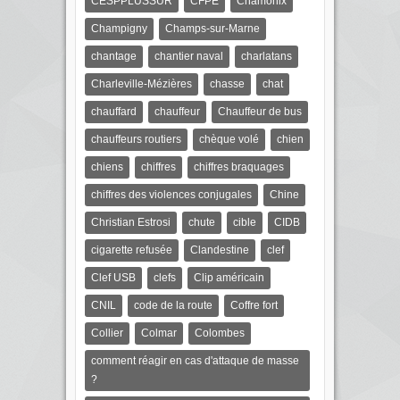
CESPPLUSSUR
CFPE
Chamonix
Champigny
Champs-sur-Marne
chantage
chantier naval
charlatans
Charleville-Mézières
chasse
chat
chauffard
chauffeur
Chauffeur de bus
chauffeurs routiers
chèque volé
chien
chiens
chiffres
chiffres braquages
chiffres des violences conjugales
Chine
Christian Estrosi
chute
cible
CIDB
cigarette refusée
Clandestine
clef
Clef USB
clefs
Clip américain
CNIL
code de la route
Coffre fort
Collier
Colmar
Colombes
comment réagir en cas d'attaque de masse
?