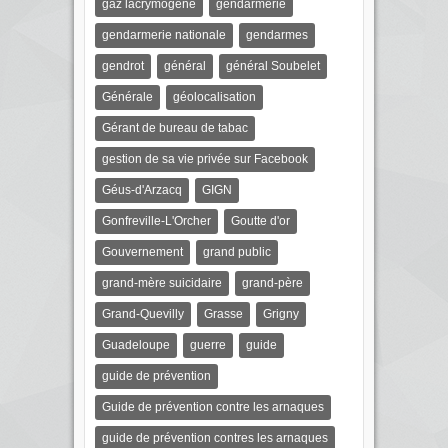
gaz lacrymogène
gendarmerie
gendarmerie nationale
gendarmes
gendrot
général
général Soubelet
Générale
géolocalisation
Gérant de bureau de tabac
gestion de sa vie privée sur Facebook
Géus-d'Arzacq
GIGN
Gonfreville-L'Orcher
Goutte d'or
Gouvernement
grand public
grand-mère suicidaire
grand-père
Grand-Quevilly
Grasse
Grigny
Guadeloupe
guerre
guide
guide de prévention
Guide de prévention contre les arnaques
guide de prévention contres les arnaques