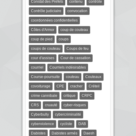
Constat des Préfets
contenu
contrôle
Contrôle judiciaire
convocation
coordonnées confidentielles
Côtes d'Armor
coup de couteau
coup de pied
coups
coups de couteau
Coups de feu
cour d'assises
Cour de cassation
courriel
Courriels indésirables
Course-poursuite
couteau
Couteaux
covoiturage
CPE
cracher
Créteil
crime cannibale
critique
CRPC
CRS
cruauté
cyber-risques
Cyberbully
cybercriminalité
cyberviolence
cycliste
DAB
Dabistes
Dabistes armés
Daesh