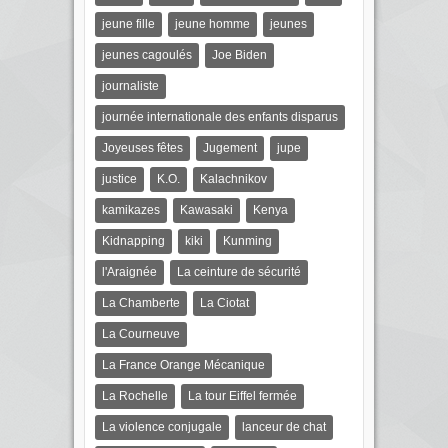
jeune fille
jeune homme
jeunes
jeunes cagoulés
Joe Biden
journaliste
journée internationale des enfants disparus
Joyeuses fêtes
Jugement
jupe
justice
K.O.
Kalachnikov
kamikazes
Kawasaki
Kenya
Kidnapping
kiki
Kunming
l'Araignée
La ceinture de sécurité
La Chamberte
La Ciotat
La Courneuve
La France Orange Mécanique
La Rochelle
La tour Eiffel fermée
La violence conjugale
lanceur de chat