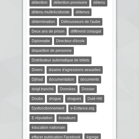
détention
détention provisoire
détenu
détenu multirécidiviste
détenus
détermination
Détrousseurs de l'aube
Deux ans de prison
différend conjugal
Diplomatie
Directeur d'école
disparition de personne
Distributeur automatique de billets
Divers
dizaine d'agressions sexuelles
Djihad
documentation
documents
doigt tranché
Données
Dossier
Doubs
drogue
drogues
Dulé Hill
Dysfonctionnement
e-Enfance.org
E-réputation
écouteurs
éducation nationale
effacer publication Facebook
égorge