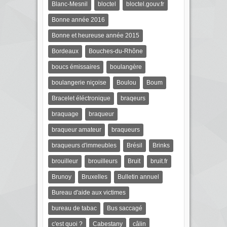
Blanc-Mesnil
bloctel
bloctel.gouv.fr
Bonne année 2016
Bonne et heureuse année 2015
Bordeaux
Bouches-du-Rhône
boucs émissaires
boulangère
boulangerie niçoise
Boulou
Boum
Bracelet éléctronique
braqeurs
braquage
braqueur
braqueur amateur
braqueurs
braqueurs d'immeubles
Brésil
Brinks
brouilleur
brouilleurs
Bruit
bruit.fr
Brunoy
Bruxelles
Bulletin annuel
Bureau d'aide aux victimes
bureau de tabac
Bus saccagé
c'est quoi ?
Cabestany
câlin