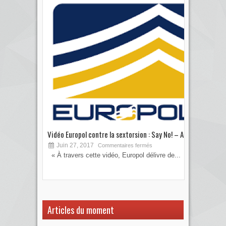
Vidéo Europol contre la sextorsion : Say No! – A...
Les 
Juin 27, 2017
S
Commentaires fermés
« À travers cette vidéo, Europol délivre de...
Vous
votre
Articles du moment