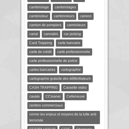
cambriolage
cambriolages
cambrioleur
cambrioleurs
camion
camion de pompiers
camrioleurs
canal
cannabis
car jacking
Card Trapping
carte bancaire
carte de crédit
carte professionnelle
carte professionnelle de police
cartes bancaires
cartographie
cartographie gratuite des défibrillateurs
CASH TRAPPING
Cassette vidéo
cavale
CCleaner
Celleneuve
centres commerciaux
cerner les enjeux et moyens de la lutte anti-
terroriste