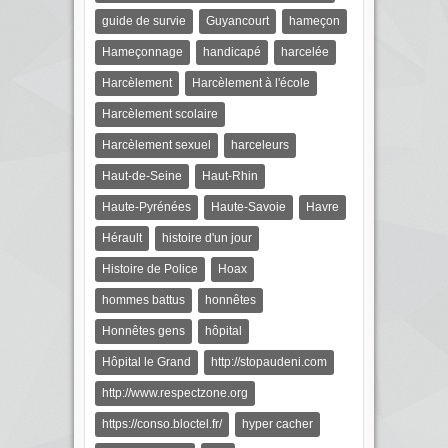
guide de survie
Guyancourt
hameçon
Hameçonnage
handicapé
harcelée
Harcèlement
Harcèlement à l'école
Harcèlement scolaire
Harcèlement sexuel
harceleurs
Haut-de-Seine
Haut-Rhin
Haute-Pyrénées
Haute-Savoie
Havre
Hérault
histoire d'un jour
Histoire de Police
Hoax
hommes battus
honnêtes
Honnêtes gens
hôpital
Hôpital le Grand
http://stopaudeni.com
http://www.respectzone.org
https://conso.bloctel.fr/
hyper cacher