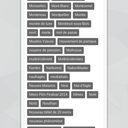
Moisselles
Mont-Blanc
Montcornet
Montereau
Montpellier
Montre
montre de luxe
Montreuil-sous-Bois
mort
morte
mot de passe
Moulins-Yzeure
mouvement de panique
moyens de pression
Mulhouse
multirécidiviste
Multirécidivistes
Nantes
Narbonne
NationMaster
naufragés
neutralisés
Neuves-Maisons
Nice
Nid d'Aigle
Nikon Film Festival 2014
Nîmes
Noël
Nord
Nouilhan
Nouveau billet de 20 euros
nouveau phénomène