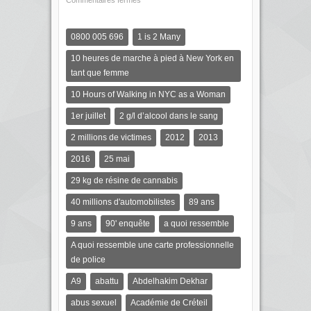
Commentaires fermés
0800 005 696
1 is 2 Many
10 heures de marche à pied à New York en
tant que femme
10 Hours of Walking in NYC as a Woman
1er juillet
2 g/l d’alcool dans le sang
2 millions de victimes
2012
2013
2016
25 mai
29 kg de résine de cannabis
40 millions d'automobilistes
89 ans
9 ans
90' enquête
a quoi ressemble
A quoi ressemble une carte professionnelle
de police
A9
abattu
Abdelhakim Dekhar
abus sexuel
Académie de Créteil