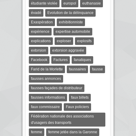
étudiante violée
europol
euthanasie
évadé
Evolution de la délinquance
Exaspération
exhibitionniste
expérience
expertise automobile
explications
exploser
explosifs
extorsion
extorsion aggravée
Facebook
Factures
fanatiques
Farid de la Morlette
faussaires
fausse
fausses annonces
fausses façades de distributeur
fausses informations
faux billets
faux commissaire
Faux policiers
Fédération nationale des associations
d'usagers des transports
femme
femme jetée dans la Garonne