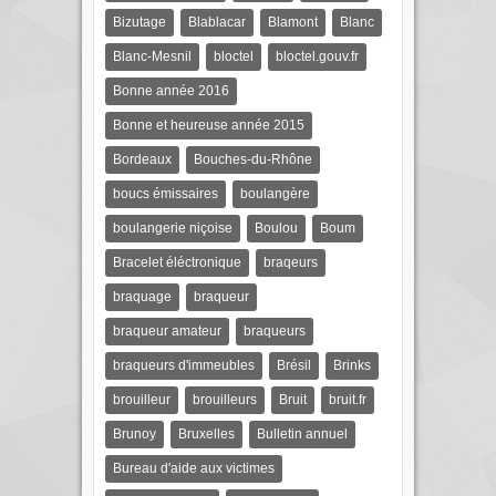
Bizutage
Blablacar
Blamont
Blanc
Blanc-Mesnil
bloctel
bloctel.gouv.fr
Bonne année 2016
Bonne et heureuse année 2015
Bordeaux
Bouches-du-Rhône
boucs émissaires
boulangère
boulangerie niçoise
Boulou
Boum
Bracelet éléctronique
braqeurs
braquage
braqueur
braqueur amateur
braqueurs
braqueurs d'immeubles
Brésil
Brinks
brouilleur
brouilleurs
Bruit
bruit.fr
Brunoy
Bruxelles
Bulletin annuel
Bureau d'aide aux victimes