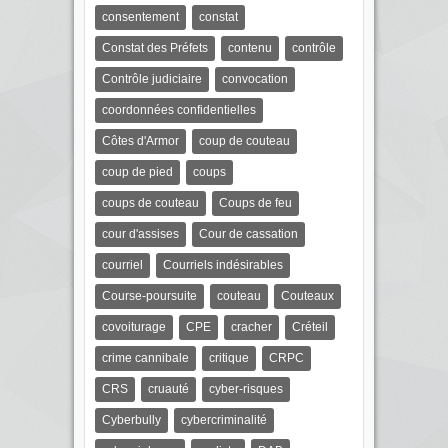
consentement
constat
Constat des Préfets
contenu
contrôle
Contrôle judiciaire
convocation
coordonnées confidentielles
Côtes d'Armor
coup de couteau
coup de pied
coups
coups de couteau
Coups de feu
cour d'assises
Cour de cassation
courriel
Courriels indésirables
Course-poursuite
couteau
Couteaux
covoiturage
CPE
cracher
Créteil
crime cannibale
critique
CRPC
CRS
cruauté
cyber-risques
Cyberbully
cybercriminalité