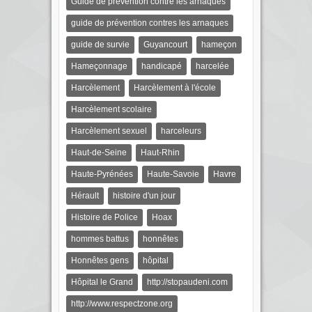
Guide de prévention contre les arnaques
guide de prévention contres les arnaques
guide de survie
Guyancourt
hameçon
Hameçonnage
handicapé
harcelée
Harcèlement
Harcèlement à l'école
Harcèlement scolaire
Harcèlement sexuel
harceleurs
Haut-de-Seine
Haut-Rhin
Haute-Pyrénées
Haute-Savoie
Havre
Hérault
histoire d'un jour
Histoire de Police
Hoax
hommes battus
honnêtes
Honnêtes gens
hôpital
Hôpital le Grand
http://stopaudeni.com
http://www.respectzone.org