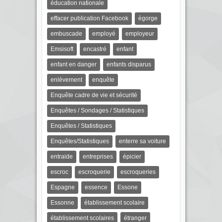
éducation nationale
effacer publication Facebook
égorge
embuscade
employé
employeur
Emsisoft
encastré
enfant
enfant en danger
enfants disparus
enlèvement
enquête
Enquête cadre de vie et sécurité
Enquêtes / Sondages / Statistiques
Enquêtes / Statistiques
Enquêtes/Statistiques
enterre sa voiture
entraide
entreprises
épicier
escroc
escroquerie
escroqueries
Espagne
essence
Essone
Essonne
établissement scolaire
établissement scolaires
étranger