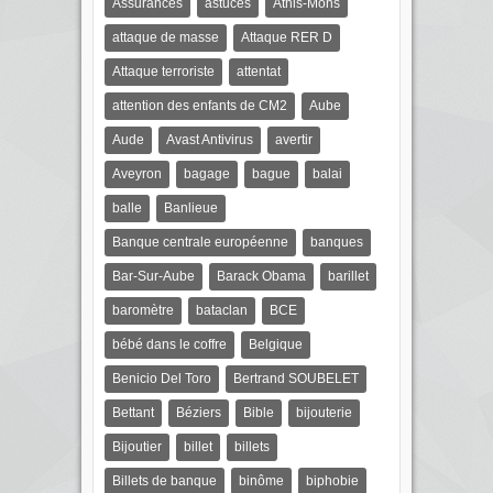
Assurances
astuces
Athis-Mons
attaque de masse
Attaque RER D
Attaque terroriste
attentat
attention des enfants de CM2
Aube
Aude
Avast Antivirus
avertir
Aveyron
bagage
bague
balai
balle
Banlieue
Banque centrale européenne
banques
Bar-Sur-Aube
Barack Obama
barillet
baromètre
bataclan
BCE
bébé dans le coffre
Belgique
Benicio Del Toro
Bertrand SOUBELET
Bettant
Béziers
Bible
bijouterie
Bijoutier
billet
billets
Billets de banque
binôme
biphobie