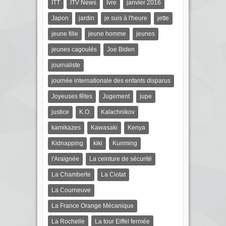
ITT
ITV News
Ivre
janvier 2016
Japon
jardin
je suis à l'heure
jette
jeune fille
jeune homme
jeunes
jeunes cagoulés
Joe Biden
journaliste
journée internationale des enfants disparus
Joyeuses fêtes
Jugement
jupe
justice
K.O.
Kalachnikov
kamikazes
Kawasaki
Kenya
Kidnapping
kiki
Kunming
l'Araignée
La ceinture de sécurité
La Chamberte
La Ciotat
La Courneuve
La France Orange Mécanique
La Rochelle
La tour Eiffel fermée