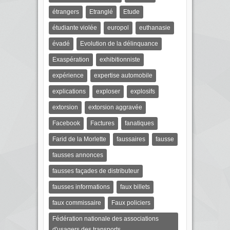
étrangers
Etranglé
Etude
étudiante violée
europol
euthanasie
évadé
Evolution de la délinquance
Exaspération
exhibitionniste
expérience
expertise automobile
explications
exploser
explosifs
extorsion
extorsion aggravée
Facebook
Factures
fanatiques
Farid de la Morlette
faussaires
fausse
fausses annonces
fausses façades de distributeur
fausses informations
faux billets
faux commissaire
Faux policiers
Fédération nationale des associations
d'usagers des transports