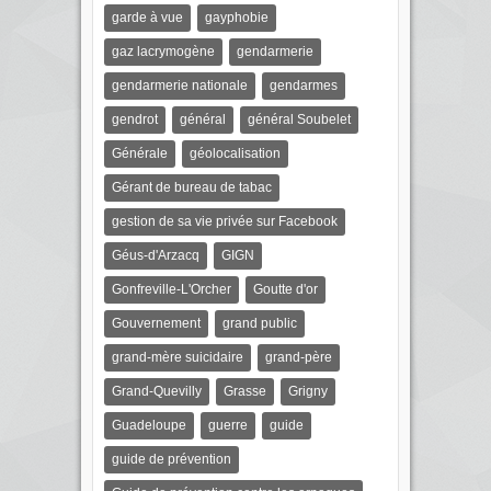
garde à vue
gayphobie
gaz lacrymogène
gendarmerie
gendarmerie nationale
gendarmes
gendrot
général
général Soubelet
Générale
géolocalisation
Gérant de bureau de tabac
gestion de sa vie privée sur Facebook
Géus-d'Arzacq
GIGN
Gonfreville-L'Orcher
Goutte d'or
Gouvernement
grand public
grand-mère suicidaire
grand-père
Grand-Quevilly
Grasse
Grigny
Guadeloupe
guerre
guide
guide de prévention