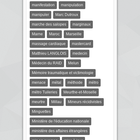
manifestation
manipulation
manipuler
Marc Dutroux
marche des salopes
marginaux
Marne
Maroc
Marseille
massage cardiaque
mastercard
Matthieu LANGLOIS
medecin
Médecin du RAID
Melun
Mémoire traumatique et victimologie
menace
métal
méthode
métro
métro Tuileries
Meurthe-et-Moselle
meurtre
Millau
Mineurs récidivistes
Minguettes
Ministère de l'éducation nationale
ministère des affaires étrangères