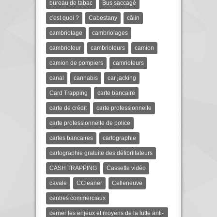
bureau de tabac
Bus saccagé
c'est quoi ?
Cabestany
câlin
cambriolage
cambriolages
cambrioleur
cambrioleurs
camion
camion de pompiers
camrioleurs
canal
cannabis
car jacking
Card Trapping
carte bancaire
carte de crédit
carte professionnelle
carte professionnelle de police
cartes bancaires
cartographie
cartographie gratuite des défibrillateurs
CASH TRAPPING
Cassette vidéo
cavale
CCleaner
Celleneuve
centres commerciaux
cerner les enjeux et moyens de la lutte anti-