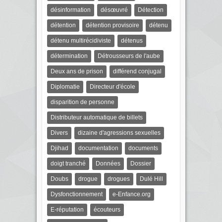
désinformation
désœuvré
Détection
détention
détention provisoire
détenu
détenu multirécidiviste
détenus
détermination
Détrousseurs de l'aube
Deux ans de prison
différend conjugal
Diplomatie
Directeur d'école
disparition de personne
Distributeur automatique de billets
Divers
dizaine d'agressions sexuelles
Djihad
documentation
documents
doigt tranché
Données
Dossier
Doubs
drogue
drogues
Dulé Hill
Dysfonctionnement
e-Enfance.org
E-réputation
écouteurs