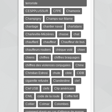
terroriste
CESPPLUSSUR
CFPE
Chamonix
Champigny
Champs-sur-Marne
chantage
chantier naval
charlatans
Charleville-Mézières
chasse
chat
chauffard
chauffeur
Chauffeur de bus
chauffeurs routiers
chèque volé
chien
chiens
chiffres
chiffres braquages
chiffres des violences conjugales
Chine
Christian Estrosi
chute
cible
CIDB
cigarette refusée
Clandestine
clef
Clef USB
clefs
Clip américain
CNIL
code de la route
Coffre fort
Collier
Colmar
Colombes
comment réagir en cas d'attaque de masse