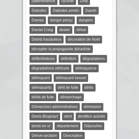
cyberviolence
cycliste
DAB
Dabistes
Dabistes armés
Daesh
Damas
danger perçu
dangers
Daniel Craig
dealer
débat
Débits frauduleux
décoration de Noël
décrypter la propagande djihadiste
défibrillateurs
définition
dégradations
dégradations véhicule
délinquance
délinquant
délinquant sexuel
délinquants
délit de fuite
délits
délits de fuite
démarchage
Démarches administratives
démission
Denis Brogniart
dent
dentition acérée
dents en or
département
Dépouiller
Dérive sectaire
Description