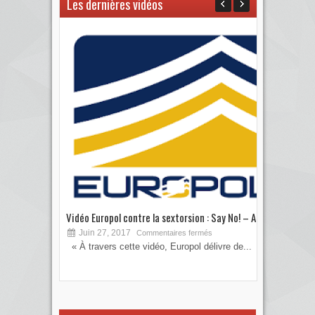
Les dernières vidéos
Vidéo Europol contre la sextorsion : Say No! – A...
Les 
Juin 27, 2017
S
Commentaires fermés
« À travers cette vidéo, Europol délivre de...
Vous
votre