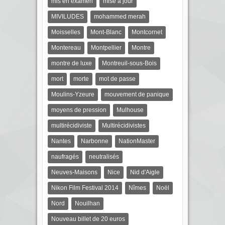
mis en examen
mise à jour
MIVILUDES
mohammed merah
Moisselles
Mont-Blanc
Montcornet
Montereau
Montpellier
Montre
montre de luxe
Montreuil-sous-Bois
mort
morte
mot de passe
Moulins-Yzeure
mouvement de panique
moyens de pression
Mulhouse
multirécidiviste
Multirécidivistes
Nantes
Narbonne
NationMaster
naufragés
neutralisés
Neuves-Maisons
Nice
Nid d'Aigle
Nikon Film Festival 2014
Nîmes
Noël
Nord
Nouilhan
Nouveau billet de 20 euros