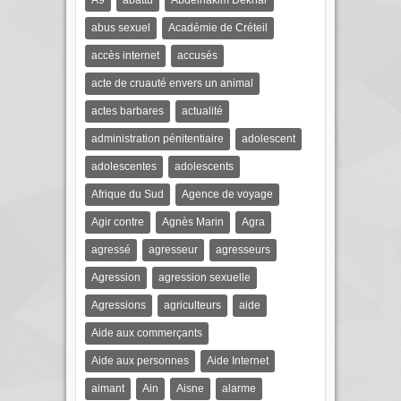
A9
abattu
Abdelhakim Dekhar
abus sexuel
Académie de Créteil
accès internet
accusés
acte de cruauté envers un animal
actes barbares
actualité
administration pénitentiaire
adolescent
adolescentes
adolescents
Afrique du Sud
Agence de voyage
Agir contre
Agnès Marin
Agra
agressé
agresseur
agresseurs
Agression
agression sexuelle
Agressions
agriculteurs
aide
Aide aux commerçants
Aide aux personnes
Aide Internet
aimant
Ain
Aisne
alarme