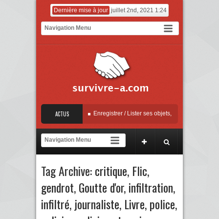
Dernière mise à jour
juillet 2nd, 2021 1:24
– Mise à jour Apple
ACTUS
Enregistrer / Lister ses objets, sauvegarder ses factures
contre la sextorsion : Say No! – A campaign against online sexual coercion and exto
– Mise à jour Apple
Tag Archive:
critique
,
Flic
,
gendrot
,
Goutte d'or
,
infiltration
,
infiltré
,
journaliste
,
Livre
,
police
,