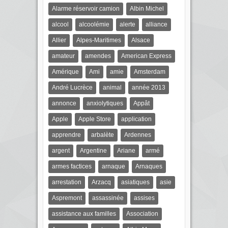
Alarme réservoir camion
Albin Michel
alcool
alcoolémie
alerte
alliance
Allier
Alpes-Maritimes
Alsace
amateur
amendes
American Express
Amérique
Ami
amie
Amsterdam
André Lucrèce
animal
année 2013
annonce
anxiolytiques
Appât
Apple
Apple Store
application
apprendre
arbalète
Ardennes
argent
Argentine
Ariane
armé
armes factices
arnaque
Arnaques
arrestation
Arzacq
asiatiques
asie
Aspremont
assassinée
assises
assistance aux familles
Association