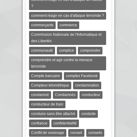
?
comment réagir en cas d'attaque terroriste ?
commerçants
commerce
Commission Nationale de l'Informatique et
des Libertés
communauté
complice
comprendre
comprendre et agir contre la menace
terroriste
Compte bancaire
comptes Facebook
Compteur kilométrique
condamnation
condamné
Condamnés
conducteur
conducteur de train
conduire sans être attaché
conduite
confiance
confidentialité
Conflit de voisinage
conseil
conseils