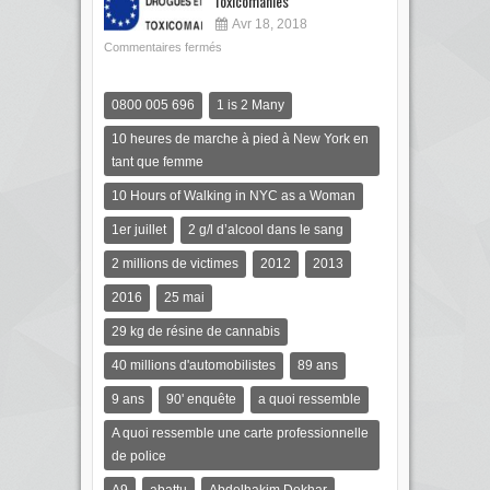
Toxicomanies
Avr 18, 2018
Commentaires fermés
0800 005 696
1 is 2 Many
10 heures de marche à pied à New York en
tant que femme
10 Hours of Walking in NYC as a Woman
1er juillet
2 g/l d’alcool dans le sang
2 millions de victimes
2012
2013
2016
25 mai
29 kg de résine de cannabis
40 millions d'automobilistes
89 ans
9 ans
90' enquête
a quoi ressemble
A quoi ressemble une carte professionnelle
de police