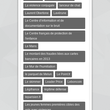
La violence conjugale
lanceur de chat
Laurent Obertone
Lavérune
Le Centre d’information et de
documentation sur le bruit
Le Centre français de protection de
l'enfance
Le Mans
Le montant des fraudes liées aux cartes
bancaires en 2013
Le Mur de l'humiliation
le parquet de Melun
Le Point.fr
Le skimmer
Leader Price
Leboncoin
Légifrance
légitime défense
leparisien.fr
Les jeunes femmes premières cibles des
vols avec violences