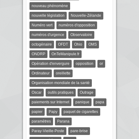
nouveau phénomène
nouvelle législation
Nouvelle-Zélande
Numéro vert
numéros d'opposition
numéros d'urgence
Observatoire
octogénaire
OFDT
Ohio
OMS
ONDRP
OnTeManipule.fr
Opération d'envergure
opposition
or
Ordinateur
oreillette
Organisation mondiale de la santé
Oscar
outils pratiques
Outrage
paiements sur Internet
panique
papa
papier
Papy
paquet de cigarettes
paramètres
Parana
Paray-Vieille-Poste
pare-brise