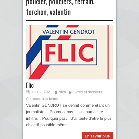
policier
,
policiers
,
terrain
,
torchon
,
valentin
Flic
Juil 02, 2021
Nico
Livres et dossiers
Commentaires fermés
Valentin GENDROT se définit comme étant un
journaliste… Pourquoi pas… Un journaliste
infiltré… Pourquoi pas… J’ai tenté d’être le plus
objectif possible même...
En savoir plus