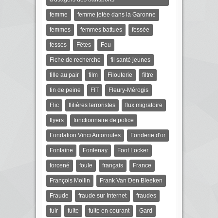
femme
femme jetée dans la Garonne
femmes
femmes battues
fessée
fesses
Fêtes
Feu
Fiche de recherche
fil santé jeunes
fille au pair
film
Filouterie
filtre
fin de peine
FIT
Fleury-Mérogis
Flic
flilières terroristes
flux migratoire
flyers
fonctionnaire de police
Fondation Vinci Autoroutes
Fonderie d'or
Fontaine
Fontenay
Foot Locker
forcené
foule
français
France
François Mollin
Frank Van Den Bleeken
Fraude
fraude sur Internet
fraudes
fuir
fuite
fuite en courant
Gard