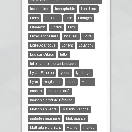
les policiers
lesbophobie
lien direct
Liens
Lieusaint
Lille
Limoges
Limonest
Lissieu
Livre
Livres et dossiers
localiser
Loire
Loire-Atlantique
Lorient
Louvigny
Luc-sur-Orbieu
lutter
lutter contre les cambriolages
Lycée Fénelon
lycées
lynchage
Lyon
magistrate
maire
Mairies
maison
maison d'arrêt
maison d’arrêt de Béthune
Maison en vente
Maison-Blanche
malade imaginaire
Maltraitance
Maltraitance enfant
Mamie
mange