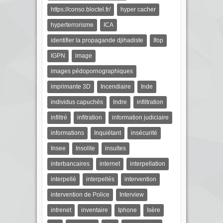
https://conso.bloctel.fr/
hyper cacher
hyperterrorisme
ICA
identifier la propagande djihadiste
Ifop
IGPN
image
images pédopornographiques
imprimante 3D
Incendiaire
Inde
individus capuchés
Indre
infiltration
infiltré
infitration
information judiciaire
informations
Inquiétant
insécurité
Insee
Insolite
insultes
interbancaires
internet
interpellation
interpellé
interpellés
intervention
intervention de Police
Interview
intrenet
inventaire
Iphone
Isère