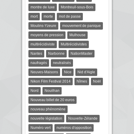
montre de luxe
Montreuil-sous-Bois
mort
morte
mot de passe
Moulins-Yzeure
mouvement de panique
moyens de pression
Mulhouse
multirécidiviste
Multirécidivistes
Nantes
Narbonne
NationMaster
naufragés
neutralisés
Neuves-Maisons
Nice
Nid d'Aigle
Nikon Film Festival 2014
Nîmes
Noël
Nord
Nouilhan
Nouveau billet de 20 euros
nouveau phénomène
nouvelle législation
Nouvelle-Zélande
Numéro vert
numéros d'opposition