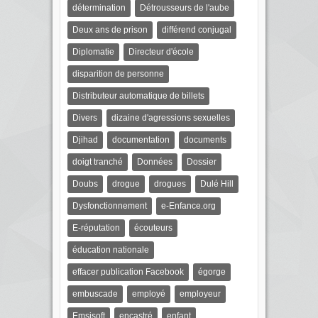
détermination
Détrousseurs de l'aube
Deux ans de prison
différend conjugal
Diplomatie
Directeur d'école
disparition de personne
Distributeur automatique de billets
Divers
dizaine d'agressions sexuelles
Djihad
documentation
documents
doigt tranché
Données
Dossier
Doubs
drogue
drogues
Dulé Hill
Dysfonctionnement
e-Enfance.org
E-réputation
écouteurs
éducation nationale
effacer publication Facebook
égorge
embuscade
employé
employeur
Emsisoft
encastré
enfant