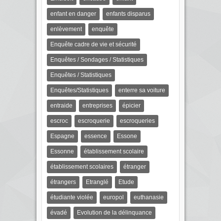
enfant en danger
enfants disparus
enlèvement
enquête
Enquête cadre de vie et sécurité
Enquêtes / Sondages / Statistiques
Enquêtes / Statistiques
Enquêtes/Statistiques
enterre sa voiture
entraide
entreprises
épicier
escroc
escroquerie
escroqueries
Espagne
essence
Essone
Essonne
établissement scolaire
établissement scolaires
étranger
étrangers
Etranglé
Etude
étudiante violée
europol
euthanasie
évadé
Evolution de la délinquance