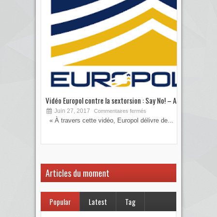
Vidéo Europol contre la sextorsion : Say No! – A...
Les 
Juin 27, 2017
S
Commentaires fermés
« À travers cette vidéo, Europol délivre de...
Vous
votre
Articles du moment
Popular
Latest
Tag