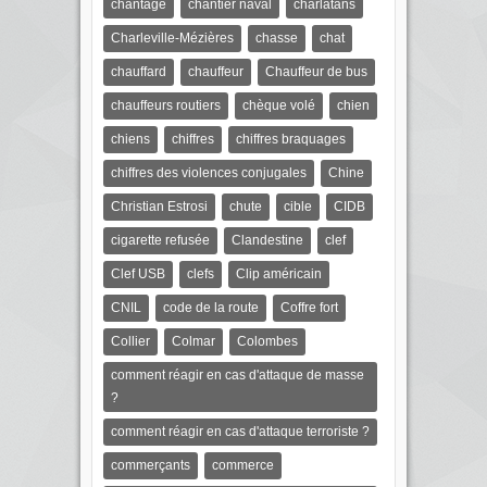
chantage
chantier naval
charlatans
Charleville-Mézières
chasse
chat
chauffard
chauffeur
Chauffeur de bus
chauffeurs routiers
chèque volé
chien
chiens
chiffres
chiffres braquages
chiffres des violences conjugales
Chine
Christian Estrosi
chute
cible
CIDB
cigarette refusée
Clandestine
clef
Clef USB
clefs
Clip américain
CNIL
code de la route
Coffre fort
Collier
Colmar
Colombes
comment réagir en cas d'attaque de masse
?
comment réagir en cas d'attaque terroriste ?
commerçants
commerce