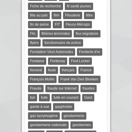
Fiche de recherche
fil santé jeunes
fille au pair
film
Filouterie
filtre
fin de peine
FIT
Fleury-Mérogis
Flic
flilières terroristes
flux migratoire
flyers
fonctionnaire de police
Fondation Vinci Autoroutes
Fonderie d'or
Fontaine
Fontenay
Foot Locker
forcené
foule
français
France
François Mollin
Frank Van Den Bleeken
Fraude
fraude sur Internet
fraudes
fuir
fuite
fuite en courant
Gard
garde à vue
gayphobie
gaz lacrymogène
gendarmerie
gendarmerie nationale
gendarmes