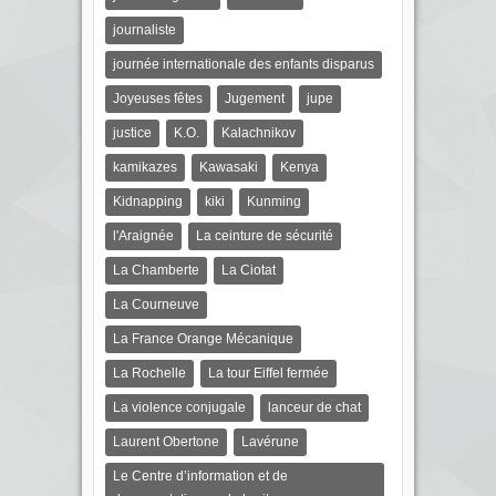
journaliste
journée internationale des enfants disparus
Joyeuses fêtes
Jugement
jupe
justice
K.O.
Kalachnikov
kamikazes
Kawasaki
Kenya
Kidnapping
kiki
Kunming
l'Araignée
La ceinture de sécurité
La Chamberte
La Ciotat
La Courneuve
La France Orange Mécanique
La Rochelle
La tour Eiffel fermée
La violence conjugale
lanceur de chat
Laurent Obertone
Lavérune
Le Centre d’information et de