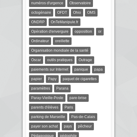
numéros d'urgence
Observatoire
octogénaire
OFDT
Ohio
OMS
ONDRP
OnTeManipule.fr
Opération d'envergure
opposition
or
Ordinateur
oreillette
Organisation mondiale de la santé
Oscar
outils pratiques
Outrage
paiements sur Internet
panique
papa
papier
Papy
paquet de cigarettes
paramètres
Parana
Paray-Vieille-Poste
pare-brise
parents d'élèves
Paris
parking de Marseille
Pas-de-Calais
payer son achat
pays
pêcheur
Pédagogique
pédophile