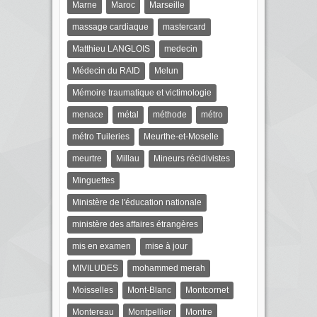
Marne
Maroc
Marseille
massage cardiaque
mastercard
Matthieu LANGLOIS
medecin
Médecin du RAID
Melun
Mémoire traumatique et victimologie
menace
métal
méthode
métro
métro Tuileries
Meurthe-et-Moselle
meurtre
Millau
Mineurs récidivistes
Minguettes
Ministère de l'éducation nationale
ministère des affaires étrangères
mis en examen
mise à jour
MIVILUDES
mohammed merah
Moisselles
Mont-Blanc
Montcornet
Montereau
Montpellier
Montre