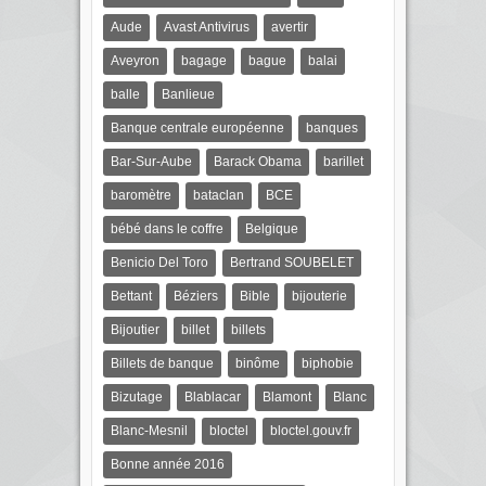
Aude
Avast Antivirus
avertir
Aveyron
bagage
bague
balai
balle
Banlieue
Banque centrale européenne
banques
Bar-Sur-Aube
Barack Obama
barillet
baromètre
bataclan
BCE
bébé dans le coffre
Belgique
Benicio Del Toro
Bertrand SOUBELET
Bettant
Béziers
Bible
bijouterie
Bijoutier
billet
billets
Billets de banque
binôme
biphobie
Bizutage
Blablacar
Blamont
Blanc
Blanc-Mesnil
bloctel
bloctel.gouv.fr
Bonne année 2016