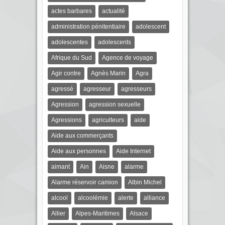
actes barbares
actualité
administration pénitentiaire
adolescent
adolescentes
adolescents
Afrique du Sud
Agence de voyage
Agir contre
Agnès Marin
Agra
agressé
agresseur
agresseurs
Agression
agression sexuelle
Agressions
agriculteurs
aide
Aide aux commerçants
Aide aux personnes
Aide Internet
aimant
Ain
Aisne
alarme
Alarme réservoir camion
Albin Michel
alcool
alcoolémie
alerte
alliance
Allier
Alpes-Maritimes
Alsace