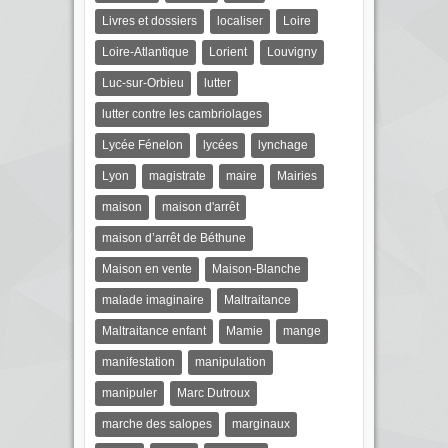
Livres et dossiers
localiser
Loire
Loire-Atlantique
Lorient
Louvigny
Luc-sur-Orbieu
lutter
lutter contre les cambriolages
Lycée Fénelon
lycées
lynchage
Lyon
magistrate
maire
Mairies
maison
maison d'arrêt
maison d’arrêt de Béthune
Maison en vente
Maison-Blanche
malade imaginaire
Maltraitance
Maltraitance enfant
Mamie
mange
manifestation
manipulation
manipuler
Marc Dutroux
marche des salopes
marginaux