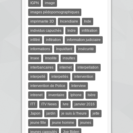
IGPN
image
images pédopornographiques
imprimante 3D
Incendiaire
Inde
individus capuchés
Indre
infiltration
infiltré
infitration
information judiciaire
informations
Inquiétant
insécurité
Insee
Insolite
insultes
interbancaires
internet
interpellation
interpellé
interpellés
intervention
intervention de Police
Interview
intrenet
inventaire
Iphone
Isère
ITT
ITV News
Ivre
janvier 2016
Japon
jardin
je suis à l'heure
jette
jeune fille
jeune homme
jeunes
jeunes cagoulés
Joe Biden