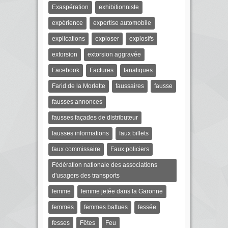
Exaspération
exhibitionniste
expérience
expertise automobile
explications
exploser
explosifs
extorsion
extorsion aggravée
Facebook
Factures
fanatiques
Farid de la Morlette
faussaires
fausse
fausses annonces
fausses façades de distributeur
fausses informations
faux billets
faux commissaire
Faux policiers
Fédération nationale des associations
d'usagers des transports
femme
femme jetée dans la Garonne
femmes
femmes battues
fessée
fesses
Fêtes
Feu