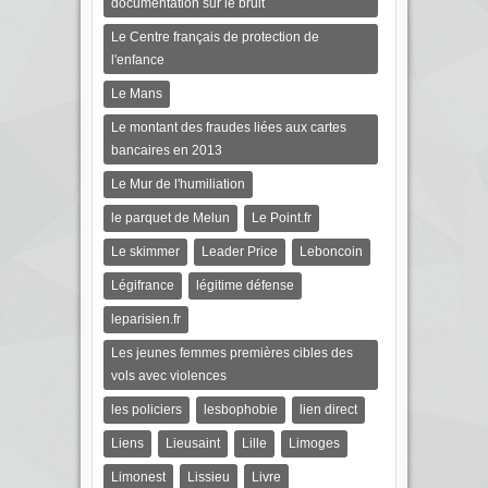
documentation sur le bruit
Le Centre français de protection de
l'enfance
Le Mans
Le montant des fraudes liées aux cartes
bancaires en 2013
Le Mur de l'humiliation
le parquet de Melun
Le Point.fr
Le skimmer
Leader Price
Leboncoin
Légifrance
légitime défense
leparisien.fr
Les jeunes femmes premières cibles des
vols avec violences
les policiers
lesbophobie
lien direct
Liens
Lieusaint
Lille
Limoges
Limonest
Lissieu
Livre