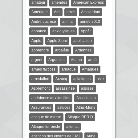
amateur
amendes
American Express
Amérique
Ami
amie
Amsterdam
André Lucrèce
animal
année 2013
annonce
anxiolytiques
Appât
Apple
Apple Store
application
apprendre
arbalète
Ardennes
argent
Argentine
Ariane
armé
armes factices
arnaque
Arnaques
arrestation
Arzacq
asiatiques
asie
Aspremont
assassinée
assises
assistance aux familles
Association
Assurances
astuces
Athis-Mons
attaque de masse
Attaque RER D
Attaque terroriste
attentat
attention des enfants de CM2
Aube