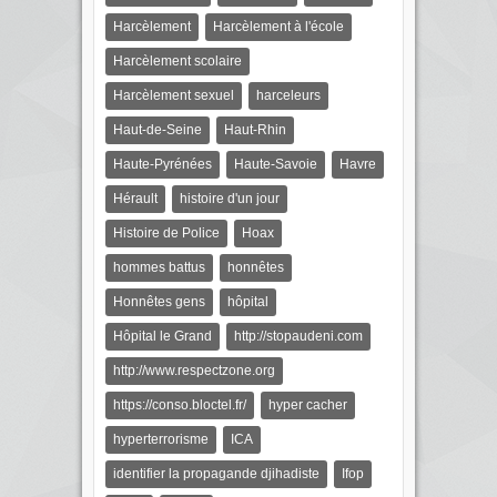
Harcèlement
Harcèlement à l'école
Harcèlement scolaire
Harcèlement sexuel
harceleurs
Haut-de-Seine
Haut-Rhin
Haute-Pyrénées
Haute-Savoie
Havre
Hérault
histoire d'un jour
Histoire de Police
Hoax
hommes battus
honnêtes
Honnêtes gens
hôpital
Hôpital le Grand
http://stopaudeni.com
http://www.respectzone.org
https://conso.bloctel.fr/
hyper cacher
hyperterrorisme
ICA
identifier la propagande djihadiste
Ifop