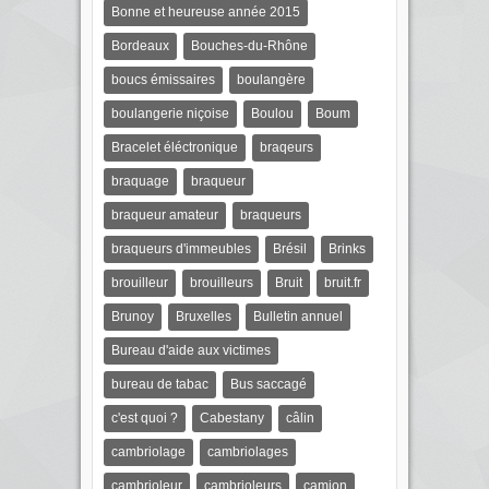
Bonne et heureuse année 2015
Bordeaux
Bouches-du-Rhône
boucs émissaires
boulangère
boulangerie niçoise
Boulou
Boum
Bracelet éléctronique
braqeurs
braquage
braqueur
braqueur amateur
braqueurs
braqueurs d'immeubles
Brésil
Brinks
brouilleur
brouilleurs
Bruit
bruit.fr
Brunoy
Bruxelles
Bulletin annuel
Bureau d'aide aux victimes
bureau de tabac
Bus saccagé
c'est quoi ?
Cabestany
câlin
cambriolage
cambriolages
cambrioleur
cambrioleurs
camion