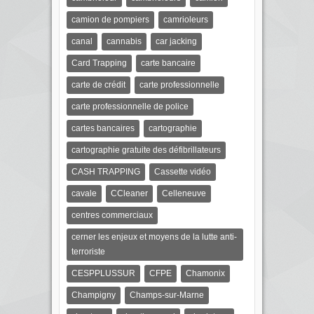
camion de pompiers
camrioleurs
canal
cannabis
car jacking
Card Trapping
carte bancaire
carte de crédit
carte professionnelle
carte professionnelle de police
cartes bancaires
cartographie
cartographie gratuite des défibrillateurs
CASH TRAPPING
Cassette vidéo
cavale
CCleaner
Celleneuve
centres commerciaux
cerner les enjeux et moyens de la lutte anti-
terroriste
CESPPLUSSUR
CFPE
Chamonix
Champigny
Champs-sur-Marne