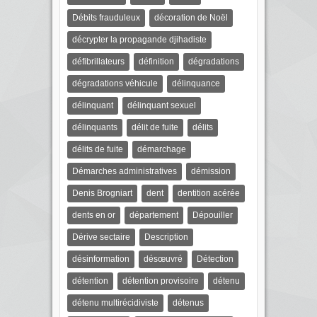
Débits frauduleux
décoration de Noël
décrypter la propagande djihadiste
défibrillateurs
définition
dégradations
dégradations véhicule
délinquance
délinquant
délinquant sexuel
délinquants
délit de fuite
délits
délits de fuite
démarchage
Démarches administratives
démission
Denis Brogniart
dent
dentition acérée
dents en or
département
Dépouiller
Dérive sectaire
Description
désinformation
désœuvré
Détection
détention
détention provisoire
détenu
détenu multirécidiviste
détenus