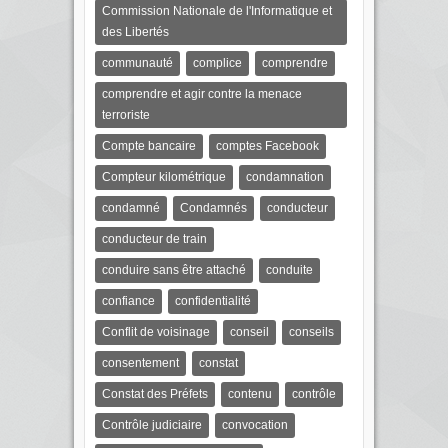
Commission Nationale de l'Informatique et
des Libertés
communauté
complice
comprendre
comprendre et agir contre la menace
terroriste
Compte bancaire
comptes Facebook
Compteur kilométrique
condamnation
condamné
Condamnés
conducteur
conducteur de train
conduire sans être attaché
conduite
confiance
confidentialité
Conflit de voisinage
conseil
conseils
consentement
constat
Constat des Préfets
contenu
contrôle
Contrôle judiciaire
convocation