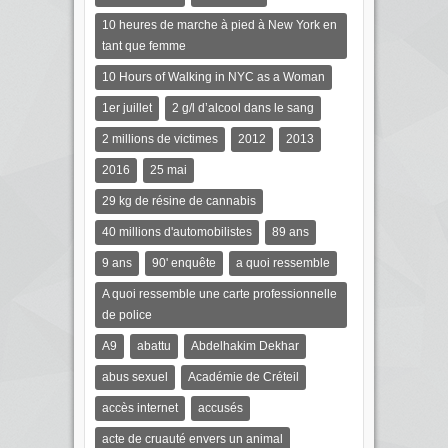
10 heures de marche à pied à New York en
tant que femme
10 Hours of Walking in NYC as a Woman
1er juillet
2 g/l d’alcool dans le sang
2 millions de victimes
2012
2013
2016
25 mai
29 kg de résine de cannabis
40 millions d'automobilistes
89 ans
9 ans
90' enquête
a quoi ressemble
A quoi ressemble une carte professionnelle
de police
A9
abattu
Abdelhakim Dekhar
abus sexuel
Académie de Créteil
accès internet
accusés
acte de cruauté envers un animal