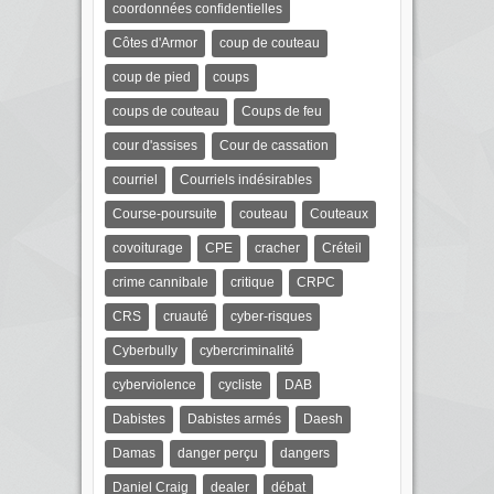
coordonnées confidentielles
Côtes d'Armor
coup de couteau
coup de pied
coups
coups de couteau
Coups de feu
cour d'assises
Cour de cassation
courriel
Courriels indésirables
Course-poursuite
couteau
Couteaux
covoiturage
CPE
cracher
Créteil
crime cannibale
critique
CRPC
CRS
cruauté
cyber-risques
Cyberbully
cybercriminalité
cyberviolence
cycliste
DAB
Dabistes
Dabistes armés
Daesh
Damas
danger perçu
dangers
Daniel Craig
dealer
débat