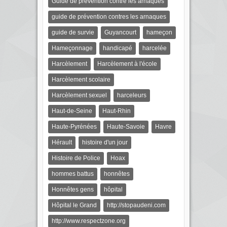
Guide de prévention contre les arnaques
guide de prévention contres les arnaques
guide de survie
Guyancourt
hameçon
Hameçonnage
handicapé
harcelée
Harcèlement
Harcèlement à l'école
Harcèlement scolaire
Harcèlement sexuel
harceleurs
Haut-de-Seine
Haut-Rhin
Haute-Pyrénées
Haute-Savoie
Havre
Hérault
histoire d'un jour
Histoire de Police
Hoax
hommes battus
honnêtes
Honnêtes gens
hôpital
Hôpital le Grand
http://stopaudeni.com
http://www.respectzone.org