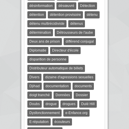
désinformation
désœuvré
Détection
détention
détention provisoire
détenu
détenu multirécidiviste
détenus
détermination
Détrousseurs de l'aube
Deux ans de prison
différend conjugal
Diplomatie
Directeur d'école
disparition de personne
Distributeur automatique de billets
Divers
dizaine d'agressions sexuelles
Djihad
documentation
documents
doigt tranché
Données
Dossier
Doubs
drogue
drogues
Dulé Hill
Dysfonctionnement
e-Enfance.org
E-réputation
écouteurs