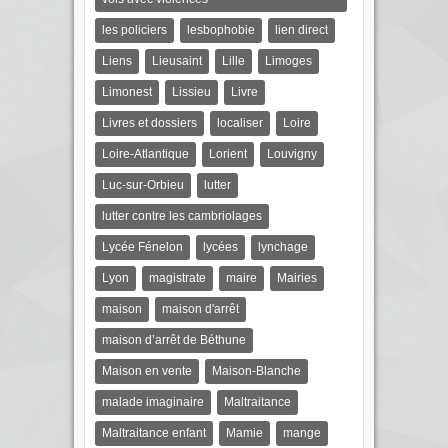
les policiers
lesbophobie
lien direct
Liens
Lieusaint
Lille
Limoges
Limonest
Lissieu
Livre
Livres et dossiers
localiser
Loire
Loire-Atlantique
Lorient
Louvigny
Luc-sur-Orbieu
lutter
lutter contre les cambriolages
Lycée Fénelon
lycées
lynchage
Lyon
magistrate
maire
Mairies
maison
maison d'arrêt
maison d’arrêt de Béthune
Maison en vente
Maison-Blanche
malade imaginaire
Maltraitance
Maltraitance enfant
Mamie
mange