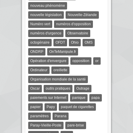
nouveau phénomène
nouvelle législation
Nouvelle-Zélande
Numéro vert
numéros d'opposition
numéros d'urgence
Observatoire
octogénaire
OFDT
Ohio
OMS
ONDRP
OnTeManipule.fr
Opération d'envergure
opposition
or
Ordinateur
oreillette
Organisation mondiale de la santé
Oscar
outils pratiques
Outrage
paiements sur Internet
panique
papa
papier
Papy
paquet de cigarettes
paramètres
Parana
Paray-Vieille-Poste
pare-brise