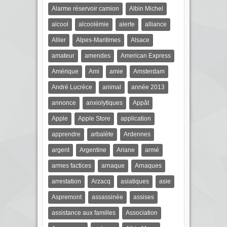
Alarme réservoir camion
Albin Michel
alcool
alcoolémie
alerte
alliance
Allier
Alpes-Maritimes
Alsace
amateur
amendes
American Express
Amérique
Ami
amie
Amsterdam
André Lucrèce
animal
année 2013
annonce
anxiolytiques
Appât
Apple
Apple Store
application
apprendre
arbalète
Ardennes
argent
Argentine
Ariane
armé
armes factices
arnaque
Arnaques
arrestation
Arzacq
asiatiques
asie
Aspremont
assassinée
assises
assistance aux familles
Association