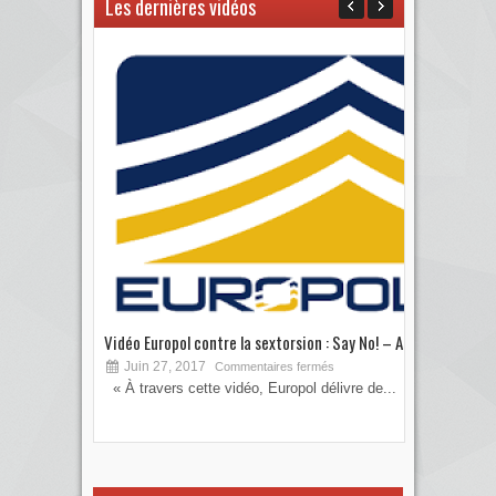
Les dernières vidéos
Vidéo Europol contre la sextorsion : Say No! – A...
Les 
Juin 27, 2017
S
Commentaires fermés
« À travers cette vidéo, Europol délivre de...
Vous
votre