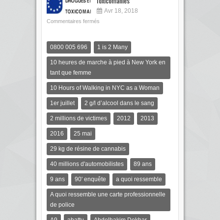
Toxicomanies
Avr 18, 2018
Commentaires fermés
0800 005 696
1 is 2 Many
10 heures de marche à pied à New York en
tant que femme
10 Hours of Walking in NYC as a Woman
1er juillet
2 g/l d’alcool dans le sang
2 millions de victimes
2012
2013
2016
25 mai
29 kg de résine de cannabis
40 millions d'automobilistes
89 ans
9 ans
90' enquête
a quoi ressemble
A quoi ressemble une carte professionnelle
de police