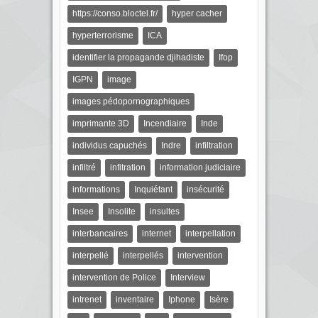
https://conso.bloctel.fr/
hyper cacher
hyperterrorisme
ICA
identifier la propagande djihadiste
Ifop
IGPN
image
images pédopornographiques
imprimante 3D
Incendiaire
Inde
individus capuchés
Indre
infiltration
infiltré
infitration
information judiciaire
informations
Inquiétant
insécurité
Insee
Insolite
insultes
interbancaires
internet
interpellation
interpellé
interpellés
intervention
intervention de Police
Interview
intrenet
inventaire
Iphone
Isère