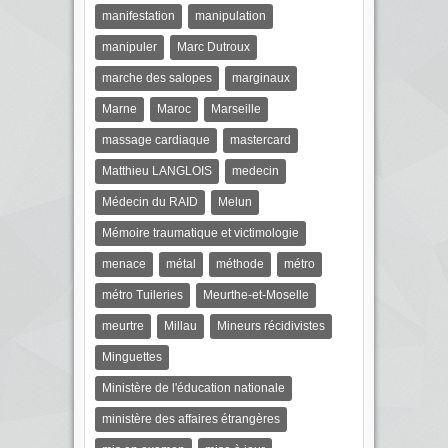
manifestation
manipulation
manipuler
Marc Dutroux
marche des salopes
marginaux
Marne
Maroc
Marseille
massage cardiaque
mastercard
Matthieu LANGLOIS
medecin
Médecin du RAID
Melun
Mémoire traumatique et victimologie
menace
métal
méthode
métro
métro Tuileries
Meurthe-et-Moselle
meurtre
Millau
Mineurs récidivistes
Minguettes
Ministère de l'éducation nationale
ministère des affaires étrangères