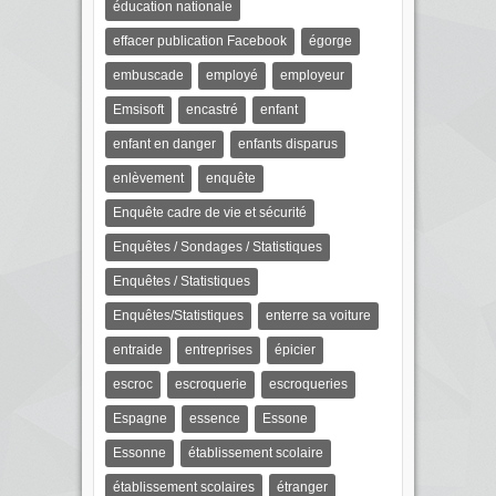
éducation nationale
effacer publication Facebook
égorge
embuscade
employé
employeur
Emsisoft
encastré
enfant
enfant en danger
enfants disparus
enlèvement
enquête
Enquête cadre de vie et sécurité
Enquêtes / Sondages / Statistiques
Enquêtes / Statistiques
Enquêtes/Statistiques
enterre sa voiture
entraide
entreprises
épicier
escroc
escroquerie
escroqueries
Espagne
essence
Essone
Essonne
établissement scolaire
établissement scolaires
étranger