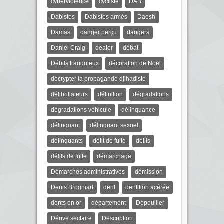
cyberviolence
cycliste
DAB
Dabistes
Dabistes armés
Daesh
Damas
danger perçu
dangers
Daniel Craig
dealer
débat
Débits frauduleux
décoration de Noël
décrypter la propagande djihadiste
défibrillateurs
définition
dégradations
dégradations véhicule
délinquance
délinquant
délinquant sexuel
délinquants
délit de fuite
délits
délits de fuite
démarchage
Démarches administratives
démission
Denis Brogniart
dent
dentition acérée
dents en or
département
Dépouiller
Dérive sectaire
Description