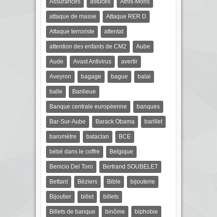
Assurances
astuces
Athis-Mons
attaque de masse
Attaque RER D
Attaque terroriste
attentat
attention des enfants de CM2
Aube
Aude
Avast Antivirus
avertir
Aveyron
bagage
bague
balai
balle
Banlieue
Banque centrale européenne
banques
Bar-Sur-Aube
Barack Obama
barillet
baromètre
bataclan
BCE
bébé dans le coffre
Belgique
Benicio Del Toro
Bertrand SOUBELET
Bettant
Béziers
Bible
bijouterie
Bijoutier
billet
billets
Billets de banque
binôme
biphobie