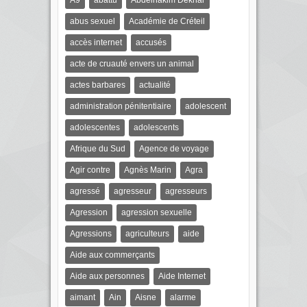
A9
abattu
Abdelhakim Dekhar
abus sexuel
Académie de Créteil
accès internet
accusés
acte de cruauté envers un animal
actes barbares
actualité
administration pénitentiaire
adolescent
adolescentes
adolescents
Afrique du Sud
Agence de voyage
Agir contre
Agnès Marin
Agra
agressé
agresseur
agresseurs
Agression
agression sexuelle
Agressions
agriculteurs
aide
Aide aux commerçants
Aide aux personnes
Aide Internet
aimant
Ain
Aisne
alarme