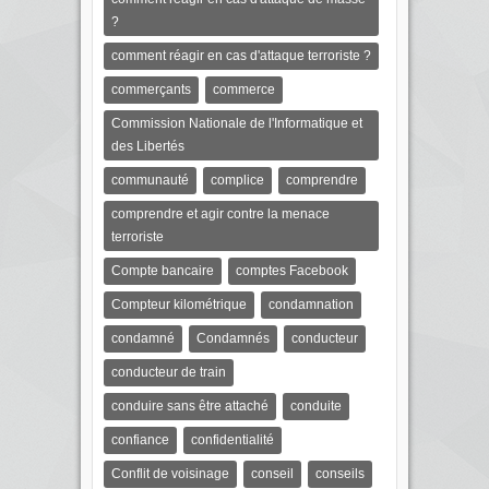
?
comment réagir en cas d'attaque terroriste ?
commerçants
commerce
Commission Nationale de l'Informatique et
des Libertés
communauté
complice
comprendre
comprendre et agir contre la menace
terroriste
Compte bancaire
comptes Facebook
Compteur kilométrique
condamnation
condamné
Condamnés
conducteur
conducteur de train
conduire sans être attaché
conduite
confiance
confidentialité
Conflit de voisinage
conseil
conseils