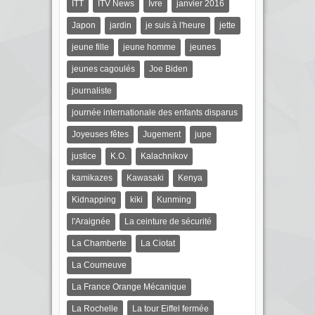
ITT
ITV News
Ivre
janvier 2016
Japon
jardin
je suis à l'heure
jette
jeune fille
jeune homme
jeunes
jeunes cagoulés
Joe Biden
journaliste
journée internationale des enfants disparus
Joyeuses fêtes
Jugement
jupe
justice
K.O.
Kalachnikov
kamikazes
Kawasaki
Kenya
Kidnapping
kiki
Kunming
l'Araignée
La ceinture de sécurité
La Chamberte
La Ciotat
La Courneuve
La France Orange Mécanique
La Rochelle
La tour Eiffel fermée