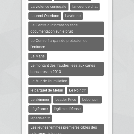
La violence conjugale
lanceur de chat
Laurent Obertone
Lavérune
Le Centre d’information et de
documentation sur le bruit
Le Centre français de protection de
l'enfance
Le Mans
Le montant des fraudes liées aux cartes
bancaires en 2013
Le Mur de l'humiliation
le parquet de Melun
Le Point.fr
Le skimmer
Leader Price
Leboncoin
Légifrance
légitime défense
leparisien.fr
Les jeunes femmes premières cibles des
vols avec violences