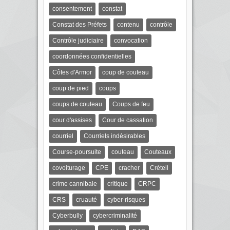
consentement
constat
Constat des Préfets
contenu
contrôle
Contrôle judiciaire
convocation
coordonnées confidentielles
Côtes d'Armor
coup de couteau
coup de pied
coups
coups de couteau
Coups de feu
cour d'assises
Cour de cassation
courriel
Courriels indésirables
Course-poursuite
couteau
Couteaux
covoiturage
CPE
cracher
Créteil
crime cannibale
critique
CRPC
CRS
cruauté
cyber-risques
Cyberbully
cybercriminalité