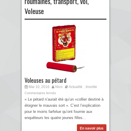
roumaines
,
transport
,
vol
,
Voleuse
Voleuses au pétard
Mai 10, 2016
Nico
Actualité
Insolite
,
Commentaires fermés
« Le pétard n’aurait été qu’un «collier destiné à
éloigner le mauvais sort ». C’est l’explication
pour le moins farfelue qu’ont fournie aux
enquêteurs les quatre jeunes filles...
En savoir plus