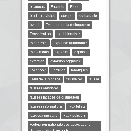
étrangers
Etranglé
Etude
étudiante violée
europol
euthanasie
évadé
Evolution de la délinquance
Exaspération
exhibitionniste
expérience
expertise automobile
explications
exploser
explosifs
extorsion
extorsion aggravée
Facebook
Factures
fanatiques
Farid de la Morlette
faussaires
fausse
fausses annonces
fausses façades de distributeur
fausses informations
faux billets
faux commissaire
Faux policiers
Fédération nationale des associations
d'usagers des transports