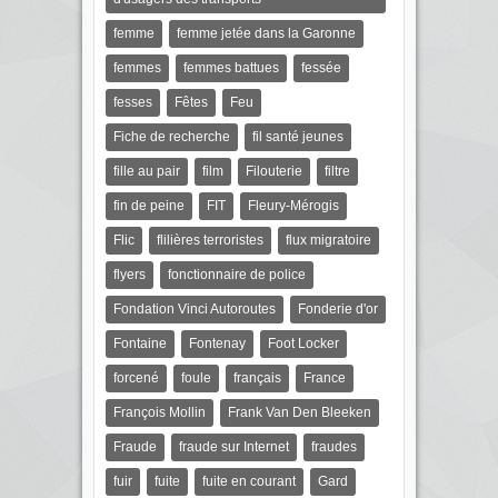
femme
femme jetée dans la Garonne
femmes
femmes battues
fessée
fesses
Fêtes
Feu
Fiche de recherche
fil santé jeunes
fille au pair
film
Filouterie
filtre
fin de peine
FIT
Fleury-Mérogis
Flic
flilières terroristes
flux migratoire
flyers
fonctionnaire de police
Fondation Vinci Autoroutes
Fonderie d'or
Fontaine
Fontenay
Foot Locker
forcené
foule
français
France
François Mollin
Frank Van Den Bleeken
Fraude
fraude sur Internet
fraudes
fuir
fuite
fuite en courant
Gard