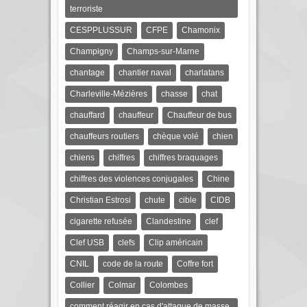
terroriste
CESPPLUSSUR
CFPE
Chamonix
Champigny
Champs-sur-Marne
chantage
chantier naval
charlatans
Charleville-Mézières
chasse
chat
chauffard
chauffeur
Chauffeur de bus
chauffeurs routiers
chèque volé
chien
chiens
chiffres
chiffres braquages
chiffres des violences conjugales
Chine
Christian Estrosi
chute
cible
CIDB
cigarette refusée
Clandestine
clef
Clef USB
clefs
Clip américain
CNIL
code de la route
Coffre fort
Collier
Colmar
Colombes
comment réagir en cas d'attaque de masse