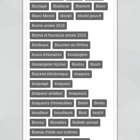
Bizutage
Blablacar
Blamont
Blanc
Blanc-Mesnil
bloctel
bloctel.gouv.fr
Bonne année 2016
Bonne et heureuse année 2015
Bordeaux
Bouches-du-Rhône
boucs émissaires
boulangère
boulangerie niçoise
Boulou
Boum
Bracelet éléctronique
braqeurs
braquage
braqueur
braqueur amateur
braqueurs
braqueurs d'immeubles
Brésil
Brinks
brouilleur
brouilleurs
Bruit
bruit.fr
Brunoy
Bruxelles
Bulletin annuel
Bureau d'aide aux victimes