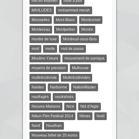
mis en examen
mise à jour
MIVILUDES
mohammed merah
Moisselles
Mont-Blanc
Montcornet
Montereau
Montpellier
Montre
montre de luxe
Montreuil-sous-Bois
mort
morte
mot de passe
Moulins-Yzeure
mouvement de panique
moyens de pression
Mulhouse
multirécidiviste
Multirécidivistes
Nantes
Narbonne
NationMaster
naufragés
neutralisés
Neuves-Maisons
Nice
Nid d'Aigle
Nikon Film Festival 2014
Nîmes
Noël
Nord
Nouilhan
Nouveau billet de 20 euros