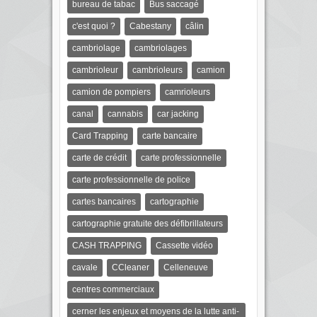
bureau de tabac
Bus saccagé
c'est quoi ?
Cabestany
câlin
cambriolage
cambriolages
cambrioleur
cambrioleurs
camion
camion de pompiers
camrioleurs
canal
cannabis
car jacking
Card Trapping
carte bancaire
carte de crédit
carte professionnelle
carte professionnelle de police
cartes bancaires
cartographie
cartographie gratuite des défibrillateurs
CASH TRAPPING
Cassette vidéo
cavale
CCleaner
Celleneuve
centres commerciaux
cerner les enjeux et moyens de la lutte anti-