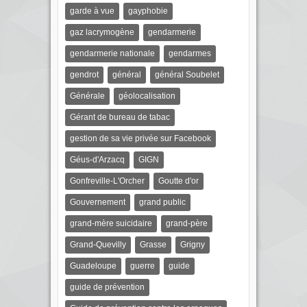
garde à vue
gayphobie
gaz lacrymogène
gendarmerie
gendarmerie nationale
gendarmes
gendrot
général
général Soubelet
Générale
géolocalisation
Gérant de bureau de tabac
gestion de sa vie privée sur Facebook
Géus-d'Arzacq
GIGN
Gonfreville-L'Orcher
Goutte d'or
Gouvernement
grand public
grand-mère suicidaire
grand-père
Grand-Quevilly
Grasse
Grigny
Guadeloupe
guerre
guide
guide de prévention