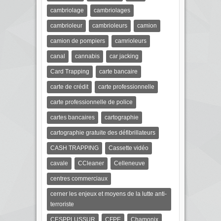
cambriolage
cambriolages
cambrioleur
cambrioleurs
camion
camion de pompiers
camrioleurs
canal
cannabis
car jacking
Card Trapping
carte bancaire
carte de crédit
carte professionnelle
carte professionnelle de police
cartes bancaires
cartographie
cartographie gratuite des défibrillateurs
CASH TRAPPING
Cassette vidéo
cavale
CCleaner
Celleneuve
centres commerciaux
cerner les enjeux et moyens de la lutte anti-
terroriste
CESPPLUSSUR
CFPE
Chamonix