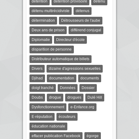
détention
détention provisoire
détenu
détenu multirécidiviste
détenus
détermination
Détrousseurs de l'aube
Deux ans de prison
différend conjugal
Diplomatie
Directeur d'école
disparition de personne
Distributeur automatique de billets
Divers
dizaine d'agressions sexuelles
Djihad
documentation
documents
doigt tranché
Données
Dossier
Doubs
drogue
drogues
Dulé Hill
Dysfonctionnement
e-Enfance.org
E-réputation
écouteurs
éducation nationale
effacer publication Facebook
égorge