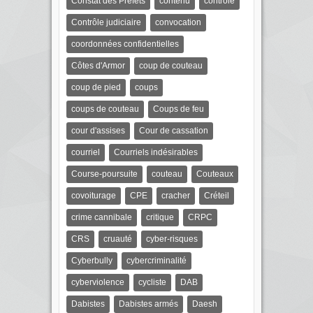
Constat des Préfets
contenu
contrôle
Contrôle judiciaire
convocation
coordonnées confidentielles
Côtes d'Armor
coup de couteau
coup de pied
coups
coups de couteau
Coups de feu
cour d'assises
Cour de cassation
courriel
Courriels indésirables
Course-poursuite
couteau
Couteaux
covoiturage
CPE
cracher
Créteil
crime cannibale
critique
CRPC
CRS
cruauté
cyber-risques
Cyberbully
cybercriminalité
cyberviolence
cycliste
DAB
Dabistes
Dabistes armés
Daesh