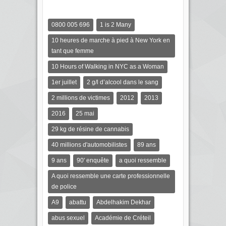
0800 005 696
1 is 2 Many
10 heures de marche à pied à New York en
tant que femme
10 Hours of Walking in NYC as a Woman
1er juillet
2 g/l d’alcool dans le sang
2 millions de victimes
2012
2013
2016
25 mai
29 kg de résine de cannabis
40 millions d'automobilistes
89 ans
9 ans
90' enquête
a quoi ressemble
A quoi ressemble une carte professionnelle
de police
A9
abattu
Abdelhakim Dekhar
abus sexuel
Académie de Créteil