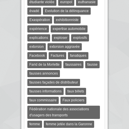
étudiante violée
europol
euthanasie
évadé
Evolution de la délinquance
Exaspération
exhibitionniste
expérience
expertise automobile
explications
exploser
explosifs
extorsion
extorsion aggravée
Facebook
Factures
fanatiques
Farid de la Morlette
faussaires
fausse
fausses annonces
fausses façades de distributeur
fausses informations
faux billets
faux commissaire
Faux policiers
Fédération nationale des associations
d'usagers des transports
femme
femme jetée dans la Garonne