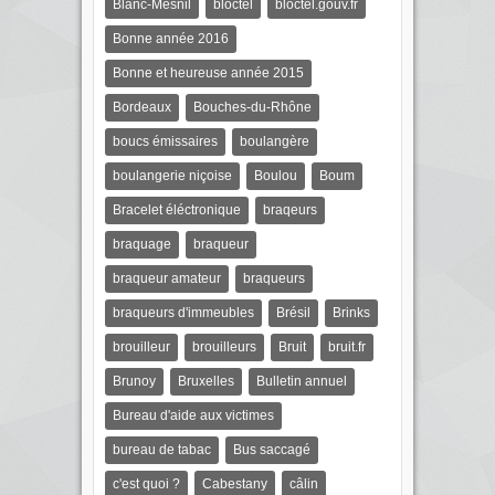
Blanc-Mesnil
bloctel
bloctel.gouv.fr
Bonne année 2016
Bonne et heureuse année 2015
Bordeaux
Bouches-du-Rhône
boucs émissaires
boulangère
boulangerie niçoise
Boulou
Boum
Bracelet éléctronique
braqeurs
braquage
braqueur
braqueur amateur
braqueurs
braqueurs d'immeubles
Brésil
Brinks
brouilleur
brouilleurs
Bruit
bruit.fr
Brunoy
Bruxelles
Bulletin annuel
Bureau d'aide aux victimes
bureau de tabac
Bus saccagé
c'est quoi ?
Cabestany
câlin