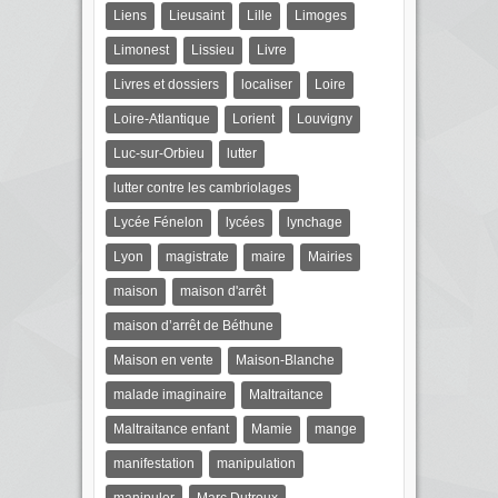
Liens
Lieusaint
Lille
Limoges
Limonest
Lissieu
Livre
Livres et dossiers
localiser
Loire
Loire-Atlantique
Lorient
Louvigny
Luc-sur-Orbieu
lutter
lutter contre les cambriolages
Lycée Fénelon
lycées
lynchage
Lyon
magistrate
maire
Mairies
maison
maison d'arrêt
maison d’arrêt de Béthune
Maison en vente
Maison-Blanche
malade imaginaire
Maltraitance
Maltraitance enfant
Mamie
mange
manifestation
manipulation