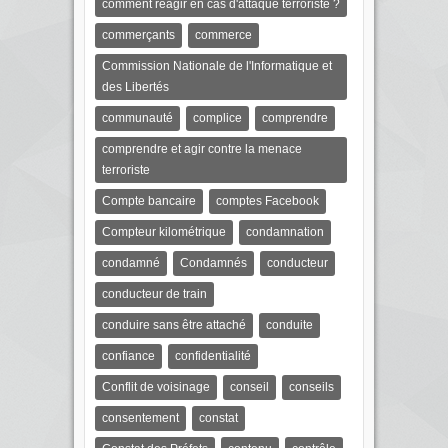
comment réagir en cas d'attaque terroriste ?
commerçants
commerce
Commission Nationale de l'Informatique et
des Libertés
communauté
complice
comprendre
comprendre et agir contre la menace
terroriste
Compte bancaire
comptes Facebook
Compteur kilométrique
condamnation
condamné
Condamnés
conducteur
conducteur de train
conduire sans être attaché
conduite
confiance
confidentialité
Conflit de voisinage
conseil
conseils
consentement
constat