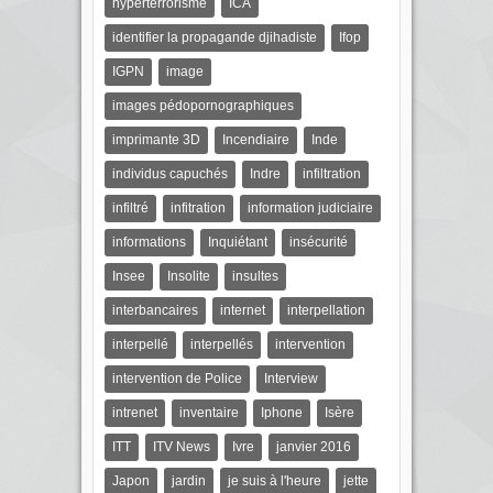
hyperterrorisme
ICA
identifier la propagande djihadiste
Ifop
IGPN
image
images pédopornographiques
imprimante 3D
Incendiaire
Inde
individus capuchés
Indre
infiltration
infiltré
infitration
information judiciaire
informations
Inquiétant
insécurité
Insee
Insolite
insultes
interbancaires
internet
interpellation
interpellé
interpellés
intervention
intervention de Police
Interview
intrenet
inventaire
Iphone
Isère
ITT
ITV News
Ivre
janvier 2016
Japon
jardin
je suis à l'heure
jette