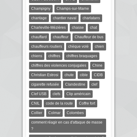
Champigny
Champs-sur-Marne
chantage
chantier naval
charlatans
Charleville-Mézières
chasse
chat
chauffard
chauffeur
Chauffeur de bus
chauffeurs routiers
chèque volé
chien
chiens
chiffres
chiffres braquages
chiffres des violences conjugales
Chine
Christian Estrosi
chute
cible
CIDB
cigarette refusée
Clandestine
clef
Clef USB
clefs
Clip américain
CNIL
code de la route
Coffre fort
Collier
Colmar
Colombes
comment réagir en cas d'attaque de masse
?