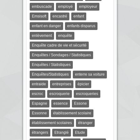
embuscade
employé
employeur
Emsisoft
encastré
enfant
enfant en danger
enfants disparus
enlèvement
enquête
Enquête cadre de vie et sécurité
Enquêtes / Sondages / Statistiques
Enquêtes / Statistiques
Enquêtes/Statistiques
enterre sa voiture
entraide
entreprises
épicier
escroc
escroquerie
escroqueries
Espagne
essence
Essone
Essonne
établissement scolaire
établissement scolaires
étranger
étrangers
Etranglé
Etude