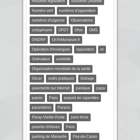
nouvelle législation
Nouvelle-Zélande
Numéro vert
numéros d'opposition
numéros d'urgence
Observatoire
octogénaire
OFDT
Ohio
OMS
ONDRP
OnTeManipule.fr
Opération d'envergure
opposition
or
Ordinateur
oreillette
Organisation mondiale de la santé
Oscar
outils pratiques
Outrage
paiements sur Internet
panique
papa
papier
Papy
paquet de cigarettes
paramètres
Parana
Paray-Vieille-Poste
pare-brise
parents d'élèves
Paris
parking de Marseille
Pas-de-Calais