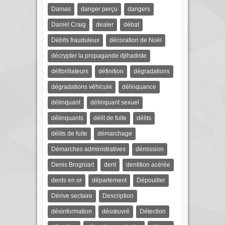
Damas
danger perçu
dangers
Daniel Craig
dealer
débat
Débits frauduleux
décoration de Noël
décrypter la propagande djihadiste
défibrillateurs
définition
dégradations
dégradations véhicule
délinquance
délinquant
délinquant sexuel
délinquants
délit de fuite
délits
délits de fuite
démarchage
Démarches administratives
démission
Denis Brogniart
dent
dentition acérée
dents en or
département
Dépouiller
Dérive sectaire
Description
désinformation
désœuvré
Détection