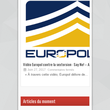
Vidéo Europol contre la sextorsion : Say No! – A...
Les 
Juin 27, 2017
S
Commentaires fermés
« À travers cette vidéo, Europol délivre de...
Vous
votre
Articles du moment