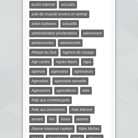
accès internet
accusés
acte de cruauté envers un animal
actes barbares
actualité
administration pénitentiaire
adolescent
adolescentes
adolescents
Afrique du Sud
Agence de voyage
Agir contre
Agnès Marin
Agra
agressé
agresseur
agresseurs
Agression
agression sexuelle
Agressions
agriculteurs
aide
Aide aux commerçants
Aide aux personnes
Aide Internet
aimant
Ain
Aisne
alarme
Alarme réservoir camion
Albin Michel