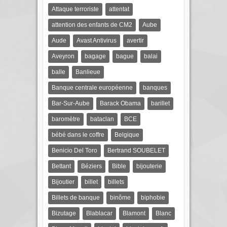
Attaque terroriste
attentat
attention des enfants de CM2
Aube
Aude
Avast Antivirus
avertir
Aveyron
bagage
bague
balai
balle
Banlieue
Banque centrale européenne
banques
Bar-Sur-Aube
Barack Obama
barillet
baromètre
bataclan
BCE
bébé dans le coffre
Belgique
Benicio Del Toro
Bertrand SOUBELET
Bettant
Béziers
Bible
bijouterie
Bijoutier
billet
billets
Billets de banque
binôme
biphobie
Bizutage
Blablacar
Blamont
Blanc