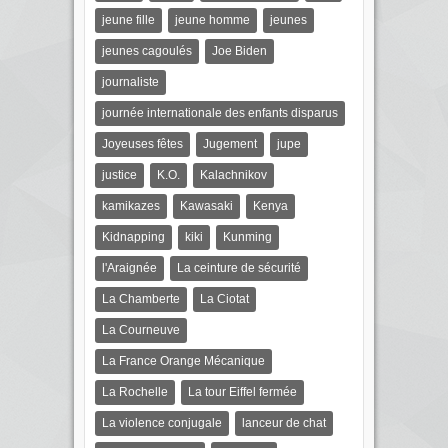
jeune fille
jeune homme
jeunes
jeunes cagoulés
Joe Biden
journaliste
journée internationale des enfants disparus
Joyeuses fêtes
Jugement
jupe
justice
K.O.
Kalachnikov
kamikazes
Kawasaki
Kenya
Kidnapping
kiki
Kunming
l'Araignée
La ceinture de sécurité
La Chamberte
La Ciotat
La Courneuve
La France Orange Mécanique
La Rochelle
La tour Eiffel fermée
La violence conjugale
lanceur de chat