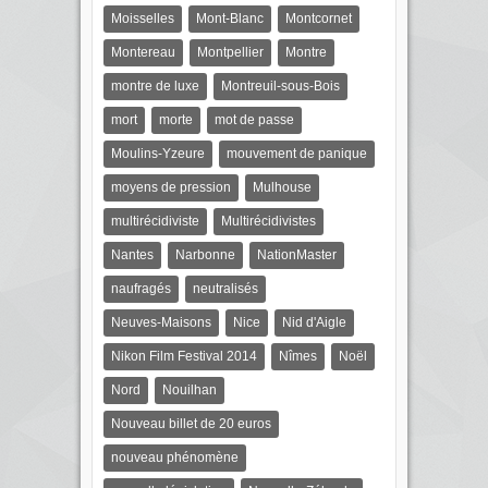
Moisselles
Mont-Blanc
Montcornet
Montereau
Montpellier
Montre
montre de luxe
Montreuil-sous-Bois
mort
morte
mot de passe
Moulins-Yzeure
mouvement de panique
moyens de pression
Mulhouse
multirécidiviste
Multirécidivistes
Nantes
Narbonne
NationMaster
naufragés
neutralisés
Neuves-Maisons
Nice
Nid d'Aigle
Nikon Film Festival 2014
Nîmes
Noël
Nord
Nouilhan
Nouveau billet de 20 euros
nouveau phénomène