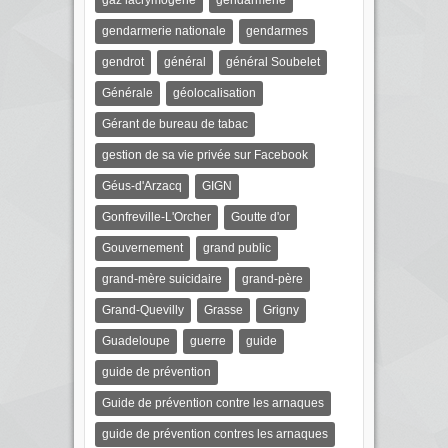
gaz lacrymogène
gendarmerie
gendarmerie nationale
gendarmes
gendrot
général
général Soubelet
Générale
géolocalisation
Gérant de bureau de tabac
gestion de sa vie privée sur Facebook
Géus-d'Arzacq
GIGN
Gonfreville-L'Orcher
Goutte d'or
Gouvernement
grand public
grand-mère suicidaire
grand-père
Grand-Quevilly
Grasse
Grigny
Guadeloupe
guerre
guide
guide de prévention
Guide de prévention contre les arnaques
guide de prévention contres les arnaques