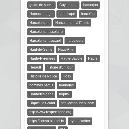
guide de survie
Guyancourt
hameçon
Hameçonnage
handicapé
harcelée
Harcèlement
Harcèlement à l'école
Harcèlement scolaire
Harcèlement sexuel
harceleurs
Haut-de-Seine
Haut-Rhin
Haute-Pyrénées
Haute-Savoie
Havre
Hérault
histoire d'un jour
Histoire de Police
Hoax
hommes battus
honnêtes
Honnêtes gens
hôpital
Hôpital le Grand
http://stopaudeni.com
http://www.respectzone.org
https://conso.bloctel.fr/
hyper cacher