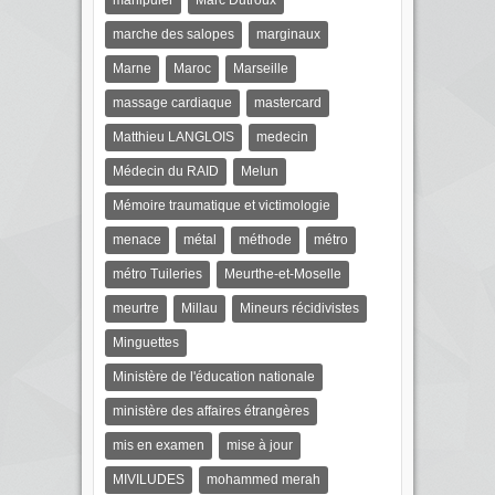
manipuler
Marc Dutroux
marche des salopes
marginaux
Marne
Maroc
Marseille
massage cardiaque
mastercard
Matthieu LANGLOIS
medecin
Médecin du RAID
Melun
Mémoire traumatique et victimologie
menace
métal
méthode
métro
métro Tuileries
Meurthe-et-Moselle
meurtre
Millau
Mineurs récidivistes
Minguettes
Ministère de l'éducation nationale
ministère des affaires étrangères
mis en examen
mise à jour
MIVILUDES
mohammed merah