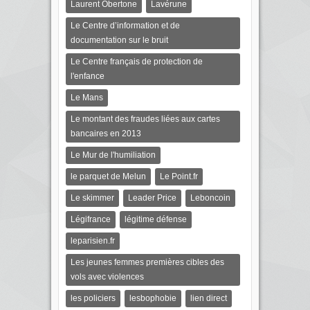
Laurent Obertone
Lavérune
Le Centre d’information et de
documentation sur le bruit
Le Centre français de protection de
l'enfance
Le Mans
Le montant des fraudes liées aux cartes
bancaires en 2013
Le Mur de l'humiliation
le parquet de Melun
Le Point.fr
Le skimmer
Leader Price
Leboncoin
Légifrance
légitime défense
leparisien.fr
Les jeunes femmes premières cibles des
vols avec violences
les policiers
lesbophobie
lien direct