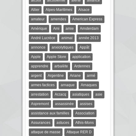
alcool
alcoolémie
alerte
alliance
Allier
Alpes-Maritimes
Alsace
amateur
amendes
American Express
Amérique
Ami
amie
Amsterdam
André Lucrèce
animal
année 2013
annonce
anxiolytiques
Appât
Apple
Apple Store
application
apprendre
arbalète
Ardennes
argent
Argentine
Ariane
armé
armes factices
arnaque
Arnaques
arrestation
Arzacq
asiatiques
asie
Aspremont
assassinée
assises
assistance aux familles
Association
Assurances
astuces
Athis-Mons
attaque de masse
Attaque RER D