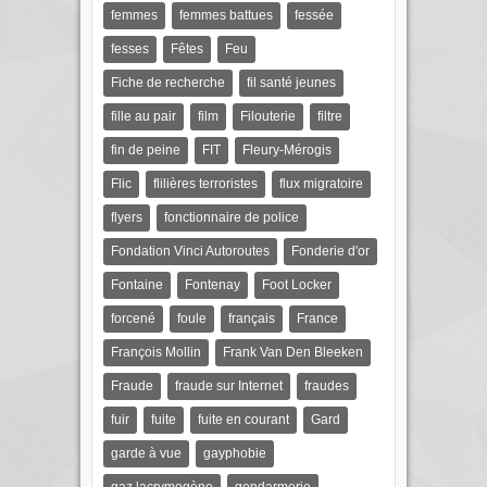
femmes
femmes battues
fessée
fesses
Fêtes
Feu
Fiche de recherche
fil santé jeunes
fille au pair
film
Filouterie
filtre
fin de peine
FIT
Fleury-Mérogis
Flic
flilières terroristes
flux migratoire
flyers
fonctionnaire de police
Fondation Vinci Autoroutes
Fonderie d'or
Fontaine
Fontenay
Foot Locker
forcené
foule
français
France
François Mollin
Frank Van Den Bleeken
Fraude
fraude sur Internet
fraudes
fuir
fuite
fuite en courant
Gard
garde à vue
gayphobie