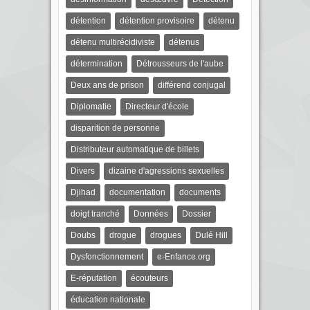
détention
détention provisoire
détenu
détenu multirécidiviste
détenus
détermination
Détrousseurs de l'aube
Deux ans de prison
différend conjugal
Diplomatie
Directeur d'école
disparition de personne
Distributeur automatique de billets
Divers
dizaine d'agressions sexuelles
Djihad
documentation
documents
doigt tranché
Données
Dossier
Doubs
drogue
drogues
Dulé Hill
Dysfonctionnement
e-Enfance.org
E-réputation
écouteurs
éducation nationale