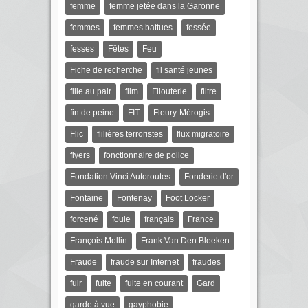
femme
femme jetée dans la Garonne
femmes
femmes battues
fessée
fesses
Fêtes
Feu
Fiche de recherche
fil santé jeunes
fille au pair
film
Filouterie
filtre
fin de peine
FIT
Fleury-Mérogis
Flic
flilières terroristes
flux migratoire
flyers
fonctionnaire de police
Fondation Vinci Autoroutes
Fonderie d'or
Fontaine
Fontenay
Foot Locker
forcené
foule
français
France
François Mollin
Frank Van Den Bleeken
Fraude
fraude sur Internet
fraudes
fuir
fuite
fuite en courant
Gard
garde à vue
gayphobie