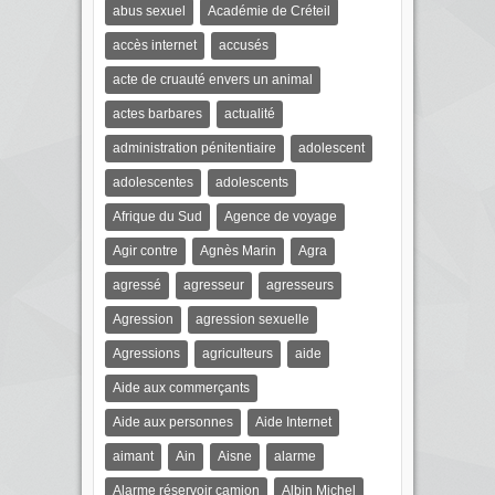
abus sexuel
Académie de Créteil
accès internet
accusés
acte de cruauté envers un animal
actes barbares
actualité
administration pénitentiaire
adolescent
adolescentes
adolescents
Afrique du Sud
Agence de voyage
Agir contre
Agnès Marin
Agra
agressé
agresseur
agresseurs
Agression
agression sexuelle
Agressions
agriculteurs
aide
Aide aux commerçants
Aide aux personnes
Aide Internet
aimant
Ain
Aisne
alarme
Alarme réservoir camion
Albin Michel