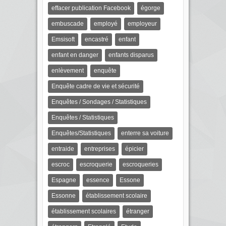
effacer publication Facebook
égorge
embuscade
employé
employeur
Emsisoft
encastré
enfant
enfant en danger
enfants disparus
enlèvement
enquête
Enquête cadre de vie et sécurité
Enquêtes / Sondages / Statistiques
Enquêtes / Statistiques
Enquêtes/Statistiques
enterre sa voiture
entraide
entreprises
épicier
escroc
escroquerie
escroqueries
Espagne
essence
Essone
Essonne
établissement scolaire
établissement scolaires
étranger