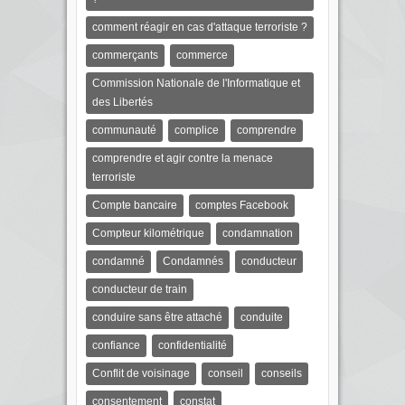
comment réagir en cas d'attaque terroriste ?
commerçants
commerce
Commission Nationale de l'Informatique et
des Libertés
communauté
complice
comprendre
comprendre et agir contre la menace
terroriste
Compte bancaire
comptes Facebook
Compteur kilométrique
condamnation
condamné
Condamnés
conducteur
conducteur de train
conduire sans être attaché
conduite
confiance
confidentialité
Conflit de voisinage
conseil
conseils
consentement
constat