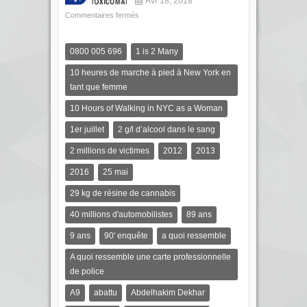
Avr 18, 2018
Commentaires fermés
0800 005 696
1 is 2 Many
10 heures de marche à pied à New York en
tant que femme
10 Hours of Walking in NYC as a Woman
1er juillet
2 g/l d’alcool dans le sang
2 millions de victimes
2012
2013
2016
25 mai
29 kg de résine de cannabis
40 millions d'automobilistes
89 ans
9 ans
90' enquête
a quoi ressemble
A quoi ressemble une carte professionnelle
de police
A9
abattu
Abdelhakim Dekhar