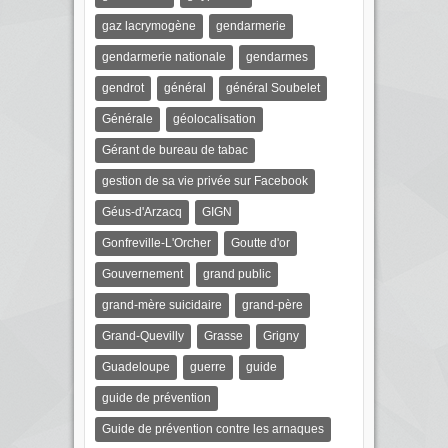
gaz lacrymogène
gendarmerie
gendarmerie nationale
gendarmes
gendrot
général
général Soubelet
Générale
géolocalisation
Gérant de bureau de tabac
gestion de sa vie privée sur Facebook
Géus-d'Arzacq
GIGN
Gonfreville-L'Orcher
Goutte d'or
Gouvernement
grand public
grand-mère suicidaire
grand-père
Grand-Quevilly
Grasse
Grigny
Guadeloupe
guerre
guide
guide de prévention
Guide de prévention contre les arnaques