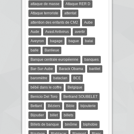
attaque de masse
Attaque RER D
Attaque terroriste
attentat
attention des enfants de CM2
Aube
Aude
Avast Antivirus
avertir
Aveyron
bagage
bague
balai
balle
Banlieue
Banque centrale européenne
banques
Bar-Sur-Aube
Barack Obama
barillet
baromètre
bataclan
BCE
bébé dans le coffre
Belgique
Benicio Del Toro
Bertrand SOUBELET
Bettant
Béziers
Bible
bijouterie
Bijoutier
billet
billets
Billets de banque
binôme
biphobie
Bizutage
Blablacar
Blamont
Blanc