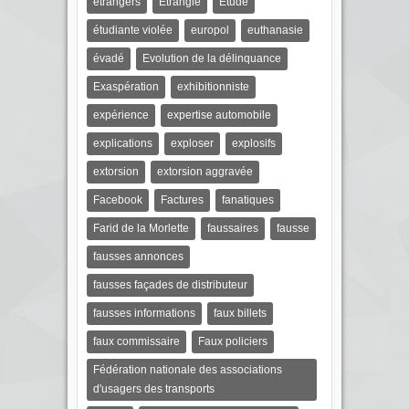
étrangers
Etranglé
Etude
étudiante violée
europol
euthanasie
évadé
Evolution de la délinquance
Exaspération
exhibitionniste
expérience
expertise automobile
explications
exploser
explosifs
extorsion
extorsion aggravée
Facebook
Factures
fanatiques
Farid de la Morlette
faussaires
fausse
fausses annonces
fausses façades de distributeur
fausses informations
faux billets
faux commissaire
Faux policiers
Fédération nationale des associations
d'usagers des transports