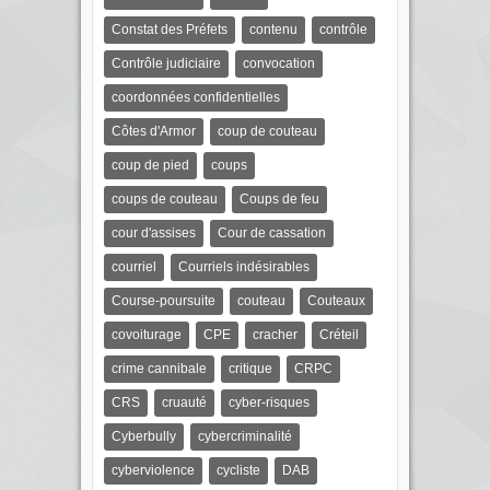
Constat des Préfets
contenu
contrôle
Contrôle judiciaire
convocation
coordonnées confidentielles
Côtes d'Armor
coup de couteau
coup de pied
coups
coups de couteau
Coups de feu
cour d'assises
Cour de cassation
courriel
Courriels indésirables
Course-poursuite
couteau
Couteaux
covoiturage
CPE
cracher
Créteil
crime cannibale
critique
CRPC
CRS
cruauté
cyber-risques
Cyberbully
cybercriminalité
cyberviolence
cycliste
DAB