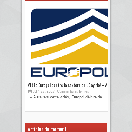
Vidéo Europol contre la sextorsion : Say No! – A...
Les 
Juin 27, 2017
S
Commentaires fermés
« À travers cette vidéo, Europol délivre de...
Vous
votre
Articles du moment