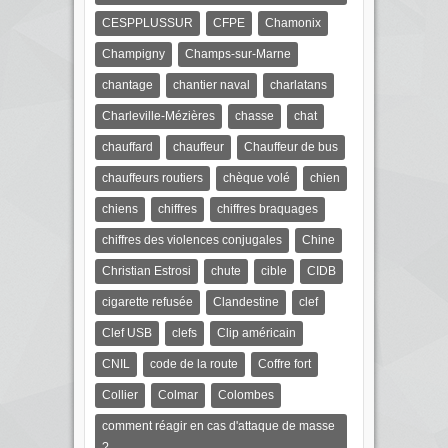
CESPPLUSSUR
CFPE
Chamonix
Champigny
Champs-sur-Marne
chantage
chantier naval
charlatans
Charleville-Mézières
chasse
chat
chauffard
chauffeur
Chauffeur de bus
chauffeurs routiers
chèque volé
chien
chiens
chiffres
chiffres braquages
chiffres des violences conjugales
Chine
Christian Estrosi
chute
cible
CIDB
cigarette refusée
Clandestine
clef
Clef USB
clefs
Clip américain
CNIL
code de la route
Coffre fort
Collier
Colmar
Colombes
comment réagir en cas d'attaque de masse
?