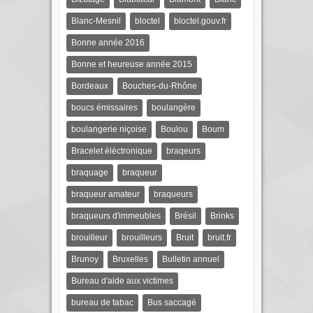
Blanc-Mesnil
bloctel
bloctel.gouv.fr
Bonne année 2016
Bonne et heureuse année 2015
Bordeaux
Bouches-du-Rhône
boucs émissaires
boulangère
boulangerie niçoise
Boulou
Boum
Bracelet éléctronique
braqeurs
braquage
braqueur
braqueur amateur
braqueurs
braqueurs d'immeubles
Brésil
Brinks
brouilleur
brouilleurs
Bruit
bruit.fr
Brunoy
Bruxelles
Bulletin annuel
Bureau d'aide aux victimes
bureau de tabac
Bus saccagé