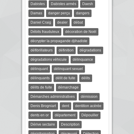
Dabistes
Dabistes armés
Daesh
Damas
danger perçu
dangers
Daniel Craig
dealer
débat
Débits frauduleux
décoration de Noël
décrypter la propagande djihadiste
défibrillateurs
définition
dégradations
dégradations véhicule
délinquance
délinquant
délinquant sexuel
délinquants
délit de fuite
délits
délits de fuite
démarchage
Démarches administratives
démission
Denis Brogniart
dent
dentition acérée
dents en or
département
Dépouiller
Dérive sectaire
Description
désinformation
désœuvré
Détection