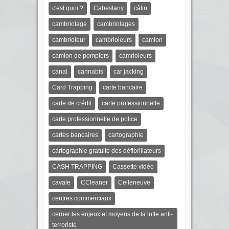
c'est quoi ?
Cabestany
câlin
cambriolage
cambriolages
cambrioleur
cambrioleurs
camion
camion de pompiers
camrioleurs
canal
cannabis
car jacking
Card Trapping
carte bancaire
carte de crédit
carte professionnelle
carte professionnelle de police
cartes bancaires
cartographie
cartographie gratuite des défibrillateurs
CASH TRAPPING
Cassette vidéo
cavale
CCleaner
Celleneuve
centres commerciaux
cerner les enjeux et moyens de la lutte anti-
terroriste