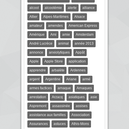
alcool
alcoolémie
alerte
alliance
Allier
Alpes-Maritimes
Alsace
amateur
amendes
American Express
Amérique
Ami
amie
Amsterdam
André Lucrèce
animal
année 2013
annonce
anxiolytiques
Appât
Apple
Apple Store
application
apprendre
arbalète
Ardennes
argent
Argentine
Ariane
armé
armes factices
arnaque
Arnaques
arrestation
Arzacq
asiatiques
asie
Aspremont
assassinée
assises
assistance aux familles
Association
Assurances
astuces
Athis-Mons