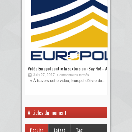
Vidéo Europol contre la sextorsion : Say No! – A...
Les 
Juin 27, 2017
S
Commentaires fermés
« À travers cette vidéo, Europol délivre de...
Vous
votre
Articles du moment
Popular
Latest
Tag