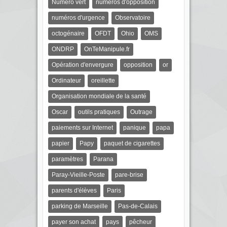
Numéro vert
numéros d'opposition
numéros d'urgence
Observatoire
octogénaire
OFDT
Ohio
OMS
ONDRP
OnTeManipule.fr
Opération d'envergure
opposition
or
Ordinateur
oreillette
Organisation mondiale de la santé
Oscar
outils pratiques
Outrage
paiements sur Internet
panique
papa
papier
Papy
paquet de cigarettes
paramètres
Parana
Paray-Vieille-Poste
pare-brise
parents d'élèves
Paris
parking de Marseille
Pas-de-Calais
payer son achat
pays
pêcheur