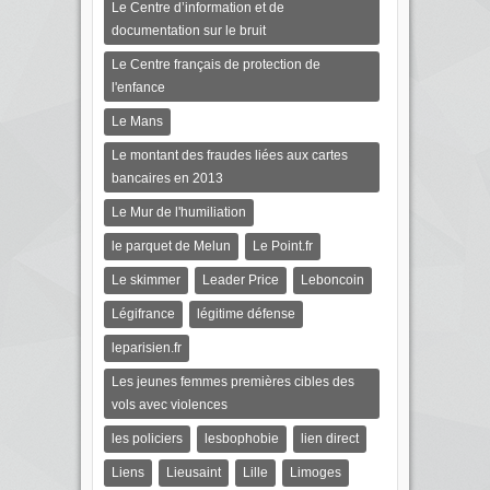
Le Centre d’information et de
documentation sur le bruit
Le Centre français de protection de
l'enfance
Le Mans
Le montant des fraudes liées aux cartes
bancaires en 2013
Le Mur de l'humiliation
le parquet de Melun
Le Point.fr
Le skimmer
Leader Price
Leboncoin
Légifrance
légitime défense
leparisien.fr
Les jeunes femmes premières cibles des
vols avec violences
les policiers
lesbophobie
lien direct
Liens
Lieusaint
Lille
Limoges