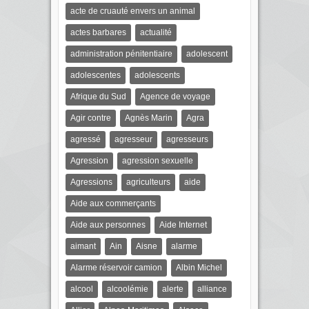
acte de cruauté envers un animal
actes barbares
actualité
administration pénitentiaire
adolescent
adolescentes
adolescents
Afrique du Sud
Agence de voyage
Agir contre
Agnès Marin
Agra
agressé
agresseur
agresseurs
Agression
agression sexuelle
Agressions
agriculteurs
aide
Aide aux commerçants
Aide aux personnes
Aide Internet
aimant
Ain
Aisne
alarme
Alarme réservoir camion
Albin Michel
alcool
alcoolémie
alerte
alliance