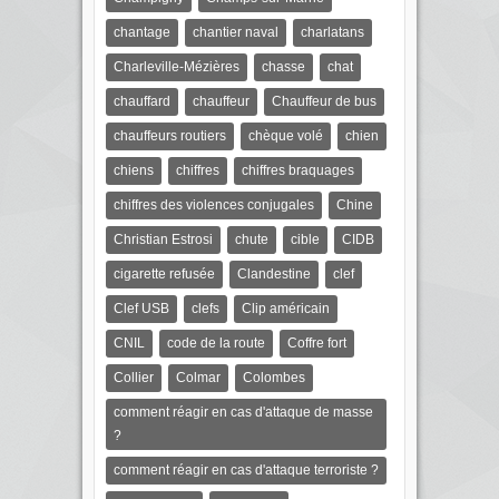
chantage
chantier naval
charlatans
Charleville-Mézières
chasse
chat
chauffard
chauffeur
Chauffeur de bus
chauffeurs routiers
chèque volé
chien
chiens
chiffres
chiffres braquages
chiffres des violences conjugales
Chine
Christian Estrosi
chute
cible
CIDB
cigarette refusée
Clandestine
clef
Clef USB
clefs
Clip américain
CNIL
code de la route
Coffre fort
Collier
Colmar
Colombes
comment réagir en cas d'attaque de masse
?
comment réagir en cas d'attaque terroriste ?