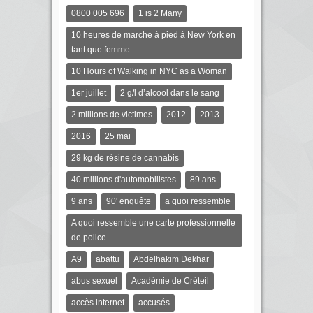
0800 005 696
1 is 2 Many
10 heures de marche à pied à New York en
tant que femme
10 Hours of Walking in NYC as a Woman
1er juillet
2 g/l d’alcool dans le sang
2 millions de victimes
2012
2013
2016
25 mai
29 kg de résine de cannabis
40 millions d'automobilistes
89 ans
9 ans
90' enquête
a quoi ressemble
A quoi ressemble une carte professionnelle
de police
A9
abattu
Abdelhakim Dekhar
abus sexuel
Académie de Créteil
accès internet
accusés