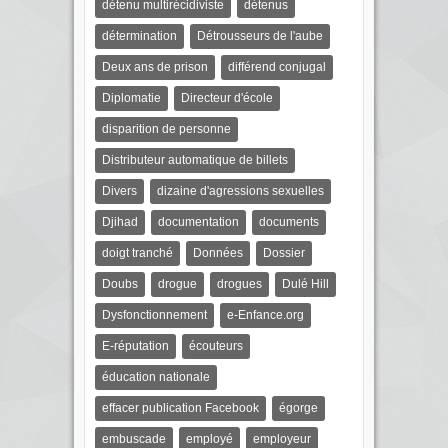
détenu multirécidiviste
détenus
détermination
Détrousseurs de l'aube
Deux ans de prison
différend conjugal
Diplomatie
Directeur d'école
disparition de personne
Distributeur automatique de billets
Divers
dizaine d'agressions sexuelles
Djihad
documentation
documents
doigt tranché
Données
Dossier
Doubs
drogue
drogues
Dulé Hill
Dysfonctionnement
e-Enfance.org
E-réputation
écouteurs
éducation nationale
effacer publication Facebook
égorge
embuscade
employé
employeur