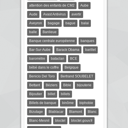
attention des enfants de CM2
Aube
Aude
Avast Antivirus
avertir
Aveyron
bagage
bague
balai
balle
Banlieue
Banque centrale européenne
banques
Bar-Sur-Aube
Barack Obama
barillet
baromètre
bataclan
BCE
bébé dans le coffre
Belgique
Benicio Del Toro
Bertrand SOUBELET
Bettant
Béziers
Bible
bijouterie
Bijoutier
billet
billets
Billets de banque
binôme
biphobie
Bizutage
Blablacar
Blamont
Blanc
Blanc-Mesnil
bloctel
bloctel.gouv.fr