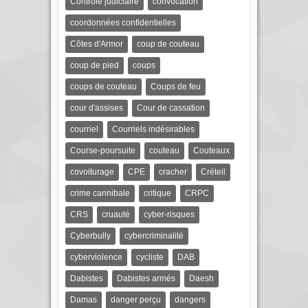
Contrôle judiciaire
convocation
coordonnées confidentielles
Côtes d'Armor
coup de couteau
coup de pied
coups
coups de couteau
Coups de feu
cour d'assises
Cour de cassation
courriel
Courriels indésirables
Course-poursuite
couteau
Couteaux
covoiturage
CPE
cracher
Créteil
crime cannibale
critique
CRPC
CRS
cruauté
cyber-risques
Cyberbully
cybercriminalité
cyberviolence
cycliste
DAB
Dabistes
Dabistes armés
Daesh
Damas
danger perçu
dangers