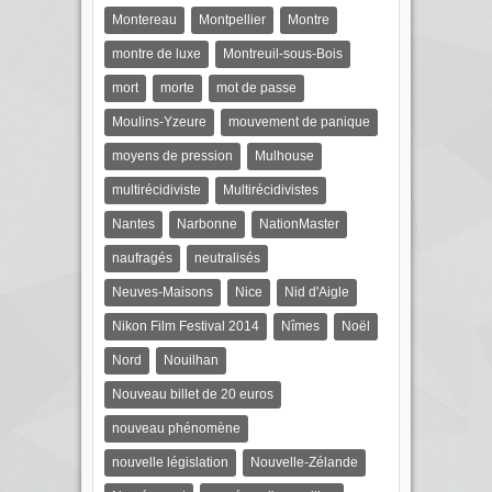
Montereau
Montpellier
Montre
montre de luxe
Montreuil-sous-Bois
mort
morte
mot de passe
Moulins-Yzeure
mouvement de panique
moyens de pression
Mulhouse
multirécidiviste
Multirécidivistes
Nantes
Narbonne
NationMaster
naufragés
neutralisés
Neuves-Maisons
Nice
Nid d'Aigle
Nikon Film Festival 2014
Nîmes
Noël
Nord
Nouilhan
Nouveau billet de 20 euros
nouveau phénomène
nouvelle législation
Nouvelle-Zélande