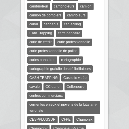
cambrioleur
cambrioleurs
camion
camion de pompiers
camrioleurs
canal
cannabis
car jacking
Card Trapping
carte bancaire
carte de crédit
carte professionnelle
carte professionnelle de police
cartes bancaires
cartographie
cartographie gratuite des défibrillateurs
CASH TRAPPING
Cassette vidéo
cavale
CCleaner
Celleneuve
centres commerciaux
cerner les enjeux et moyens de la lutte anti-
terroriste
CESPPLUSSUR
CFPE
Chamonix
Champigny
Champs-sur-Marne