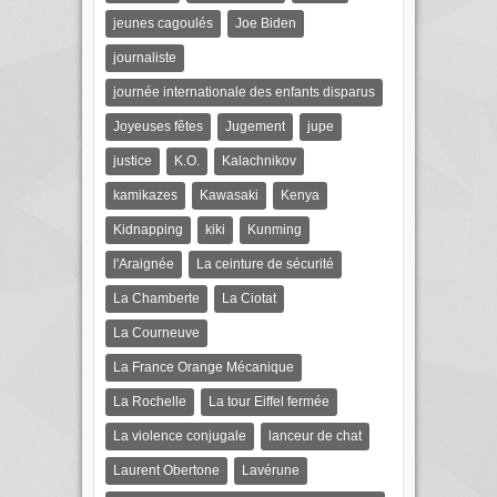
jeunes cagoulés
Joe Biden
journaliste
journée internationale des enfants disparus
Joyeuses fêtes
Jugement
jupe
justice
K.O.
Kalachnikov
kamikazes
Kawasaki
Kenya
Kidnapping
kiki
Kunming
l'Araignée
La ceinture de sécurité
La Chamberte
La Ciotat
La Courneuve
La France Orange Mécanique
La Rochelle
La tour Eiffel fermée
La violence conjugale
lanceur de chat
Laurent Obertone
Lavérune