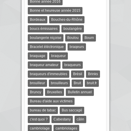
Bonne année 2016
Bonne et heureuse année 2015
Bordeaux
Bouches-du-Rhône
boucs émissaires
boulangère
boulangerie niçoise
Boulou
Boum
Bracelet éléctronique
braqeurs
braquage
braqueur
braqueur amateur
braqueurs
braqueurs d'immeubles
Brésil
Brinks
brouilleur
brouilleurs
Bruit
bruit.fr
Brunoy
Bruxelles
Bulletin annuel
Bureau d'aide aux victimes
bureau de tabac
Bus saccagé
c'est quoi ?
Cabestany
câlin
cambriolage
cambriolages