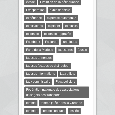
évadé
Evolution de la délinquance
Exaspération
exhibitionniste
expérience
expertise automobile
explications
exploser
explosifs
extorsion
extorsion aggravée
Facebook
Factures
fanatiques
Farid de la Morlette
faussaires
fausse
fausses annonces
fausses façades de distributeur
fausses informations
faux billets
faux commissaire
Faux policiers
Fédération nationale des associations
d'usagers des transports
femme
femme jetée dans la Garonne
femmes
femmes battues
fessée