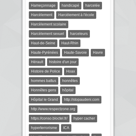
Hameçonnage
handicapé
harcelée
Harcèlement
Harcèlement à l'école
Harcèlement scolaire
Harcèlement sexuel
harceleurs
Haut-de-Seine
Haut-Rhin
Haute-Pyrénées
Haute-Savoie
Havre
Hérault
histoire d'un jour
Histoire de Police
Hoax
hommes battus
honnêtes
Honnêtes gens
hôpital
Hôpital le Grand
http://stopaudeni.com
http://www.respectzone.org
https://conso.bloctel.fr/
hyper cacher
hyperterrorisme
ICA