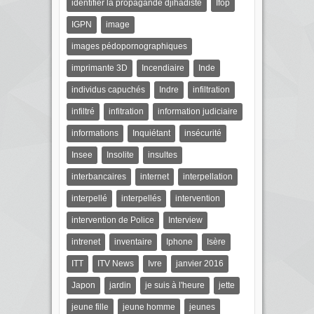
identifier la propagande djihadiste
Ifop
IGPN
image
images pédopornographiques
imprimante 3D
Incendiaire
Inde
individus capuchés
Indre
infiltration
infiltré
infitration
information judiciaire
informations
Inquiétant
insécurité
Insee
Insolite
insultes
interbancaires
internet
interpellation
interpellé
interpellés
intervention
intervention de Police
Interview
intrenet
inventaire
Iphone
Isère
ITT
ITV News
Ivre
janvier 2016
Japon
jardin
je suis à l'heure
jette
jeune fille
jeune homme
jeunes