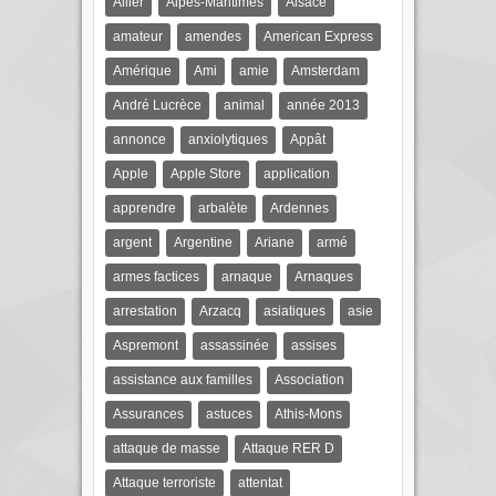
Allier
Alpes-Maritimes
Alsace
amateur
amendes
American Express
Amérique
Ami
amie
Amsterdam
André Lucrèce
animal
année 2013
annonce
anxiolytiques
Appât
Apple
Apple Store
application
apprendre
arbalète
Ardennes
argent
Argentine
Ariane
armé
armes factices
arnaque
Arnaques
arrestation
Arzacq
asiatiques
asie
Aspremont
assassinée
assises
assistance aux familles
Association
Assurances
astuces
Athis-Mons
attaque de masse
Attaque RER D
Attaque terroriste
attentat