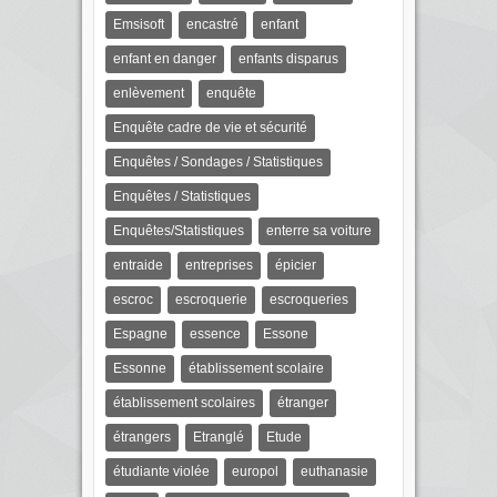
Emsisoft
encastré
enfant
enfant en danger
enfants disparus
enlèvement
enquête
Enquête cadre de vie et sécurité
Enquêtes / Sondages / Statistiques
Enquêtes / Statistiques
Enquêtes/Statistiques
enterre sa voiture
entraide
entreprises
épicier
escroc
escroquerie
escroqueries
Espagne
essence
Essone
Essonne
établissement scolaire
établissement scolaires
étranger
étrangers
Etranglé
Etude
étudiante violée
europol
euthanasie