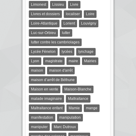
Limonest
Lissieu
Livre
Livres et dossiers
localiser
Loire
Loire-Atlantique
Lorient
Louvigny
Luc-sur-Orbieu
lutter
lutter contre les cambriolages
Lycée Fénelon
lycées
lynchage
Lyon
magistrate
maire
Mairies
maison
maison d'arrêt
maison d’arrêt de Béthune
Maison en vente
Maison-Blanche
malade imaginaire
Maltraitance
Maltraitance enfant
Mamie
mange
manifestation
manipulation
manipuler
Marc Dutroux