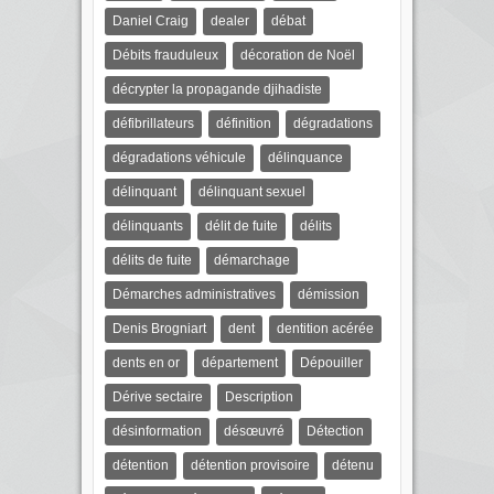
Daniel Craig
dealer
débat
Débits frauduleux
décoration de Noël
décrypter la propagande djihadiste
défibrillateurs
définition
dégradations
dégradations véhicule
délinquance
délinquant
délinquant sexuel
délinquants
délit de fuite
délits
délits de fuite
démarchage
Démarches administratives
démission
Denis Brogniart
dent
dentition acérée
dents en or
département
Dépouiller
Dérive sectaire
Description
désinformation
désœuvré
Détection
détention
détention provisoire
détenu