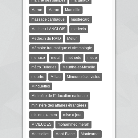
marche des salopes
marginaux
Marne
Maroc
Marseille
massage cardiaque
mastercard
Matthieu LANGLOIS
medecin
Médecin du RAID
Melun
Mémoire traumatique et victimologie
menace
métal
méthode
métro
métro Tuileries
Meurthe-et-Moselle
meurtre
Millau
Mineurs récidivistes
Minguettes
Ministère de l'éducation nationale
ministère des affaires étrangères
mis en examen
mise à jour
MIVILUDES
mohammed merah
Moisselles
Mont-Blanc
Montcornet