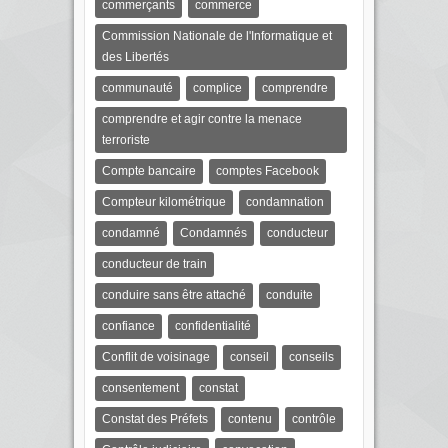
commerçants
commerce
Commission Nationale de l'Informatique et
des Libertés
communauté
complice
comprendre
comprendre et agir contre la menace
terroriste
Compte bancaire
comptes Facebook
Compteur kilométrique
condamnation
condamné
Condamnés
conducteur
conducteur de train
conduire sans être attaché
conduite
confiance
confidentialité
Conflit de voisinage
conseil
conseils
consentement
constat
Constat des Préfets
contenu
contrôle