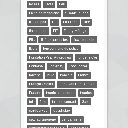
fesses
Fêtes
Feu
Fiche de recherche
fil santé jeunes
fille au pair
film
Filouterie
filtre
fin de peine
FIT
Fleury-Mérogis
Flic
flilières terroristes
flux migratoire
flyers
fonctionnaire de police
Fondation Vinci Autoroutes
Fonderie d'or
Fontaine
Fontenay
Foot Locker
forcené
foule
français
France
François Mollin
Frank Van Den Bleeken
Fraude
fraude sur Internet
fraudes
fuir
fuite
fuite en courant
Gard
garde à vue
gayphobie
gaz lacrymogène
gendarmerie