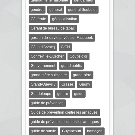
gendarmerie nationale
gendarmes
gendrot
général
général Soubelet
Générale
géolocalisation
Gérant de bureau de tabac
gestion de sa vie privée sur Facebook
Géus-d'Arzacq
GIGN
Gonfreville-L'Orcher
Goutte d'or
Gouvernement
grand public
grand-mère suicidaire
grand-père
Grand-Quevilly
Grasse
Grigny
Guadeloupe
guerre
guide
guide de prévention
Guide de prévention contre les arnaques
guide de prévention contres les arnaques
guide de survie
Guyancourt
hameçon