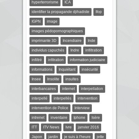
hyperterrorisme
ICA
identifier la propagande djihadiste
Ifop
IGPN
image
images pédopornographiques
imprimante 3D
Incendiaire
Inde
individus capuchés
Indre
infiltration
infiltré
infitration
information judiciaire
informations
Inquiétant
insécurité
Insee
Insolite
insultes
interbancaires
internet
interpellation
interpellé
interpellés
intervention
intervention de Police
Interview
intrenet
inventaire
Iphone
Isère
ITT
ITV News
Ivre
janvier 2016
Japon
jardin
je suis à l'heure
jette