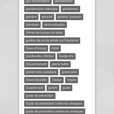
gaz lacrymogène
gendarmerie
gendarmerie nationale
gendarmes
gendrot
général
général Soubelet
Générale
géolocalisation
Gérant de bureau de tabac
gestion de sa vie privée sur Facebook
Géus-d'Arzacq
GIGN
Gonfreville-L'Orcher
Goutte d'or
Gouvernement
grand public
grand-mère suicidaire
grand-père
Grand-Quevilly
Grasse
Grigny
Guadeloupe
guerre
guide
guide de prévention
Guide de prévention contre les arnaques
guide de prévention contres les arnaques