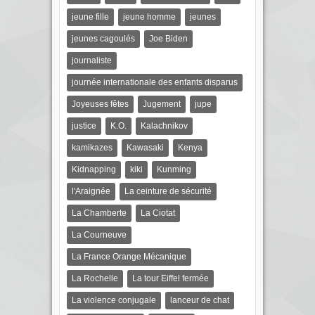
jeune fille
jeune homme
jeunes
jeunes cagoulés
Joe Biden
journaliste
journée internationale des enfants disparus
Joyeuses fêtes
Jugement
jupe
justice
K.O.
Kalachnikov
kamikazes
Kawasaki
Kenya
Kidnapping
kiki
Kunming
l'Araignée
La ceinture de sécurité
La Chamberte
La Ciotat
La Courneuve
La France Orange Mécanique
La Rochelle
La tour Eiffel fermée
La violence conjugale
lanceur de chat