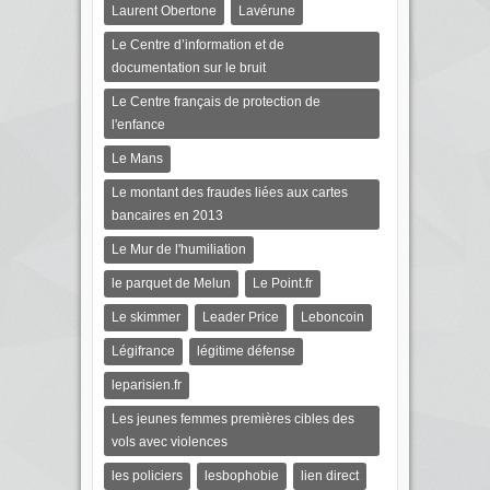
Laurent Obertone
Lavérune
Le Centre d’information et de
documentation sur le bruit
Le Centre français de protection de
l'enfance
Le Mans
Le montant des fraudes liées aux cartes
bancaires en 2013
Le Mur de l'humiliation
le parquet de Melun
Le Point.fr
Le skimmer
Leader Price
Leboncoin
Légifrance
légitime défense
leparisien.fr
Les jeunes femmes premières cibles des
vols avec violences
les policiers
lesbophobie
lien direct