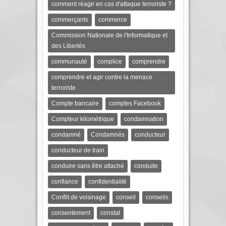
comment réagir en cas d'attaque terroriste ?
commerçants
commerce
Commission Nationale de l'Informatique et
des Libertés
communauté
complice
comprendre
comprendre et agir contre la menace
terroriste
Compte bancaire
comptes Facebook
Compteur kilométrique
condamnation
condamné
Condamnés
conducteur
conducteur de train
conduire sans être attaché
conduite
confiance
confidentialité
Conflit de voisinage
conseil
conseils
consentement
constat