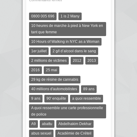
Commentaires fermés
0800 005 696
1 is 2 Many
10 heures de marche à pied à New York en
tant que femme
10 Hours of Walking in NYC as a Woman
1er juillet
2 g/l d’alcool dans le sang
2 millions de victimes
2012
2013
2016
25 mai
29 kg de résine de cannabis
40 millions d'automobilistes
89 ans
9 ans
90' enquête
a quoi ressemble
A quoi ressemble une carte professionnelle
de police
A9
abattu
Abdelhakim Dekhar
abus sexuel
Académie de Créteil