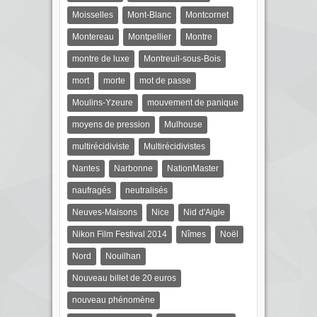
Moisselles
Mont-Blanc
Montcornet
Montereau
Montpellier
Montre
montre de luxe
Montreuil-sous-Bois
mort
morte
mot de passe
Moulins-Yzeure
mouvement de panique
moyens de pression
Mulhouse
multirécidiviste
Multirécidivistes
Nantes
Narbonne
NationMaster
naufragés
neutralisés
Neuves-Maisons
Nice
Nid d'Aigle
Nikon Film Festival 2014
Nîmes
Noël
Nord
Nouilhan
Nouveau billet de 20 euros
nouveau phénomène