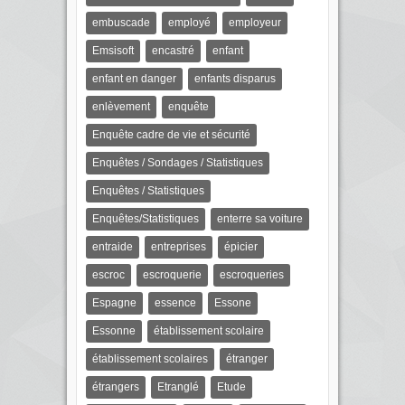
embuscade
employé
employeur
Emsisoft
encastré
enfant
enfant en danger
enfants disparus
enlèvement
enquête
Enquête cadre de vie et sécurité
Enquêtes / Sondages / Statistiques
Enquêtes / Statistiques
Enquêtes/Statistiques
enterre sa voiture
entraide
entreprises
épicier
escroc
escroquerie
escroqueries
Espagne
essence
Essone
Essonne
établissement scolaire
établissement scolaires
étranger
étrangers
Etranglé
Etude