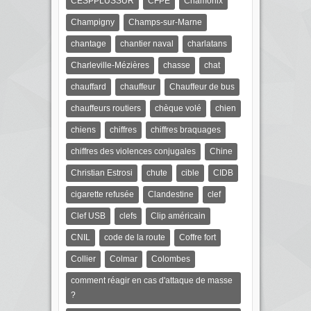
CESPPLUSSUR
CFPE
Chamonix
Champigny
Champs-sur-Marne
chantage
chantier naval
charlatans
Charleville-Mézières
chasse
chat
chauffard
chauffeur
Chauffeur de bus
chauffeurs routiers
chèque volé
chien
chiens
chiffres
chiffres braquages
chiffres des violences conjugales
Chine
Christian Estrosi
chute
cible
CIDB
cigarette refusée
Clandestine
clef
Clef USB
clefs
Clip américain
CNIL
code de la route
Coffre fort
Collier
Colmar
Colombes
comment réagir en cas d'attaque de masse
?