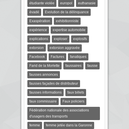
étudiante violée
europol
euthanasie
évadé
Evolution de la délinquance
Exaspération
exhibitionniste
expérience
expertise automobile
explications
exploser
explosifs
extorsion
extorsion aggravée
Facebook
Factures
fanatiques
Farid de la Morlette
faussaires
fausse
fausses annonces
fausses façades de distributeur
fausses informations
faux billets
faux commissaire
Faux policiers
Fédération nationale des associations
d'usagers des transports
femme
femme jetée dans la Garonne