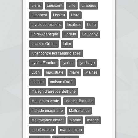
Liens
Lieusaint
Lille
Limoges
Limonest
Lissieu
Livre
Livres et dossiers
localiser
Loire
Loire-Atlantique
Lorient
Louvigny
Luc-sur-Orbieu
lutter
lutter contre les cambriolages
Lycée Fénelon
lycées
lynchage
Lyon
magistrate
maire
Mairies
maison
maison d'arrêt
maison d’arrêt de Béthune
Maison en vente
Maison-Blanche
malade imaginaire
Maltraitance
Maltraitance enfant
Mamie
mange
manifestation
manipulation