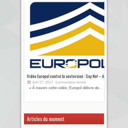
Vidéo Europol contre la sextorsion : Say No! – A...
Les 
Juin 27, 2017
S
Commentaires fermés
« À travers cette vidéo, Europol délivre de...
Vous
votre
Articles du moment