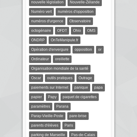
nouvelle législation
Nouvelle-Zélande
Numéro vert
numéros d'opposition
numéros d'urgence
Observatoire
octogénaire
OFDT
Ohio
OMS
ONDRP
OnTeManipule.fr
Opération d'envergure
opposition
or
Ordinateur
oreillette
Organisation mondiale de la santé
Oscar
outils pratiques
Outrage
paiements sur Internet
panique
papa
papier
Papy
paquet de cigarettes
paramètres
Parana
Paray-Vieille-Poste
pare-brise
parents d'élèves
Paris
parking de Marseille
Pas-de-Calais