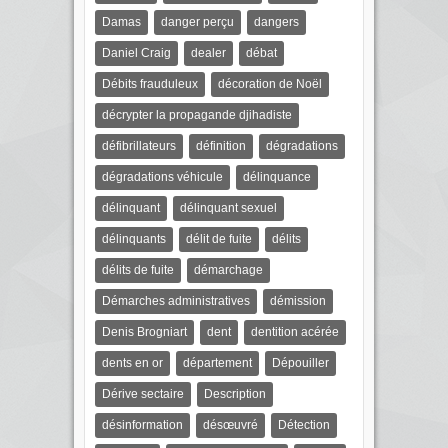
Damas
danger perçu
dangers
Daniel Craig
dealer
débat
Débits frauduleux
décoration de Noël
décrypter la propagande djihadiste
défibrillateurs
définition
dégradations
dégradations véhicule
délinquance
délinquant
délinquant sexuel
délinquants
délit de fuite
délits
délits de fuite
démarchage
Démarches administratives
démission
Denis Brogniart
dent
dentition acérée
dents en or
département
Dépouiller
Dérive sectaire
Description
désinformation
désœuvré
Détection