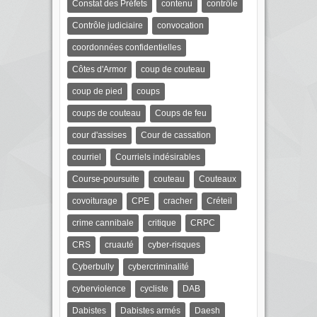
Constat des Préfets
contenu
contrôle
Contrôle judiciaire
convocation
coordonnées confidentielles
Côtes d'Armor
coup de couteau
coup de pied
coups
coups de couteau
Coups de feu
cour d'assises
Cour de cassation
courriel
Courriels indésirables
Course-poursuite
couteau
Couteaux
covoiturage
CPE
cracher
Créteil
crime cannibale
critique
CRPC
CRS
cruauté
cyber-risques
Cyberbully
cybercriminalité
cyberviolence
cycliste
DAB
Dabistes
Dabistes armés
Daesh