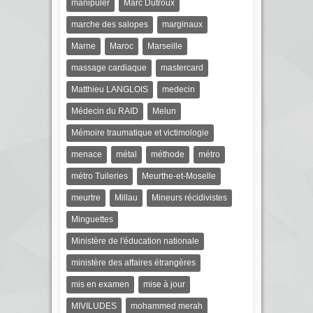
manipuler
Marc Dutroux
marche des salopes
marginaux
Marne
Maroc
Marseille
massage cardiaque
mastercard
Matthieu LANGLOIS
medecin
Médecin du RAID
Melun
Mémoire traumatique et victimologie
menace
métal
méthode
métro
métro Tuileries
Meurthe-et-Moselle
meurtre
Millau
Mineurs récidivistes
Minguettes
Ministère de l'éducation nationale
ministère des affaires étrangères
mis en examen
mise à jour
MIVILUDES
mohammed merah