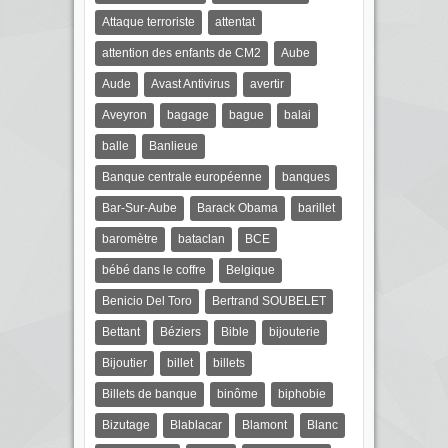
Attaque terroriste
attentat
attention des enfants de CM2
Aube
Aude
Avast Antivirus
avertir
Aveyron
bagage
bague
balai
balle
Banlieue
Banque centrale européenne
banques
Bar-Sur-Aube
Barack Obama
barillet
baromètre
bataclan
BCE
bébé dans le coffre
Belgique
Benicio Del Toro
Bertrand SOUBELET
Bettant
Béziers
Bible
bijouterie
Bijoutier
billet
billets
Billets de banque
binôme
biphobie
Bizutage
Blablacar
Blamont
Blanc