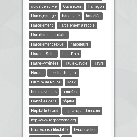
guide de survie
Guyancourt
hameçon
Hameçonnage
handicapé
harcelée
Harcèlement
Harcèlement à l'école
Harcèlement scolaire
Harcèlement sexuel
harceleurs
Haut-de-Seine
Haut-Rhin
Haute-Pyrénées
Haute-Savoie
Havre
Hérault
histoire d'un jour
Histoire de Police
Hoax
hommes battus
honnêtes
Honnêtes gens
hôpital
Hôpital le Grand
http://stopaudeni.com
http://www.respectzone.org
https://conso.bloctel.fr/
hyper cacher