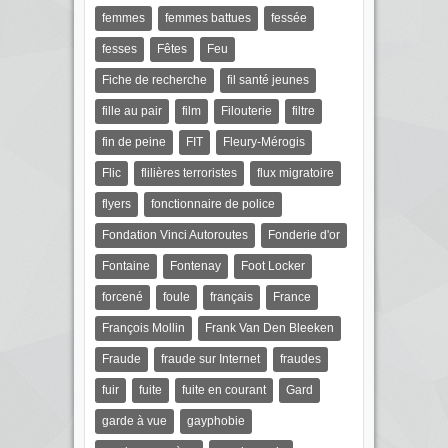
femmes
femmes battues
fessée
fesses
Fêtes
Feu
Fiche de recherche
fil santé jeunes
fille au pair
film
Filouterie
filtre
fin de peine
FIT
Fleury-Mérogis
Flic
flilières terroristes
flux migratoire
flyers
fonctionnaire de police
Fondation Vinci Autoroutes
Fonderie d'or
Fontaine
Fontenay
Foot Locker
forcené
foule
français
France
François Mollin
Frank Van Den Bleeken
Fraude
fraude sur Internet
fraudes
fuir
fuite
fuite en courant
Gard
garde à vue
gayphobie