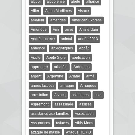
alcool
alcoolémie
alerte
alliance
Allier
Alpes-Maritimes
Alsace
amateur
amendes
American Express
Amérique
Ami
amie
Amsterdam
André Lucrèce
animal
année 2013
annonce
anxiolytiques
Appât
Apple
Apple Store
application
apprendre
arbalète
Ardennes
argent
Argentine
Ariane
armé
armes factices
arnaque
Arnaques
arrestation
Arzacq
asiatiques
asie
Aspremont
assassinée
assises
assistance aux familles
Association
Assurances
astuces
Athis-Mons
attaque de masse
Attaque RER D