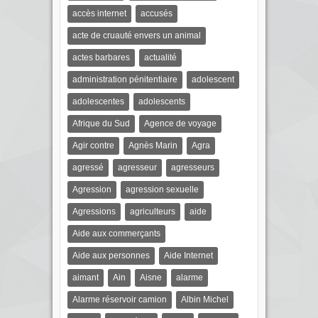
accès internet
accusés
acte de cruauté envers un animal
actes barbares
actualité
administration pénitentiaire
adolescent
adolescentes
adolescents
Afrique du Sud
Agence de voyage
Agir contre
Agnès Marin
Agra
agressé
agresseur
agresseurs
Agression
agression sexuelle
Agressions
agriculteurs
aide
Aide aux commerçants
Aide aux personnes
Aide Internet
aimant
Ain
Aisne
alarme
Alarme réservoir camion
Albin Michel