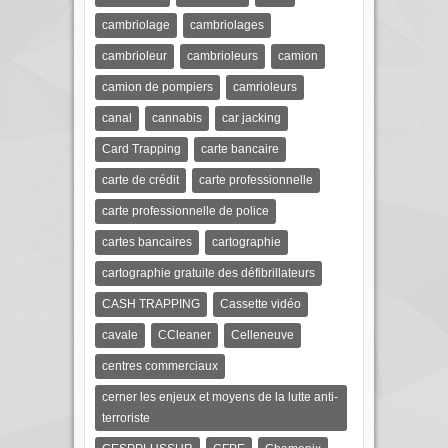
cambriolage
cambriolages
cambrioleur
cambrioleurs
camion
camion de pompiers
camrioleurs
canal
cannabis
car jacking
Card Trapping
carte bancaire
carte de crédit
carte professionnelle
carte professionnelle de police
cartes bancaires
cartographie
cartographie gratuite des défibrillateurs
CASH TRAPPING
Cassette vidéo
cavale
CCleaner
Celleneuve
centres commerciaux
cerner les enjeux et moyens de la lutte anti-
terroriste