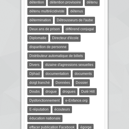
détention
détention provisoire
détenu
détenu multirécidiviste
détenus
détermination
Détrousseurs de l'aube
Deux ans de prison
différend conjugal
Diplomatie
Directeur d'école
disparition de personne
Distributeur automatique de billets
Divers
dizaine d'agressions sexuelles
Djihad
documentation
documents
doigt tranché
Données
Dossier
Doubs
drogue
drogues
Dulé Hill
Dysfonctionnement
e-Enfance.org
E-réputation
écouteurs
éducation nationale
effacer publication Facebook
égorge