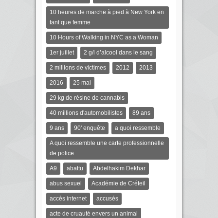
10 heures de marche à pied à New York en
tant que femme
10 Hours of Walking in NYC as a Woman
1er juillet
2 g/l d’alcool dans le sang
2 millions de victimes
2012
2013
2016
25 mai
29 kg de résine de cannabis
40 millions d'automobilistes
89 ans
9 ans
90' enquête
a quoi ressemble
A quoi ressemble une carte professionnelle
de police
A9
abattu
Abdelhakim Dekhar
abus sexuel
Académie de Créteil
accès internet
accusés
acte de cruauté envers un animal