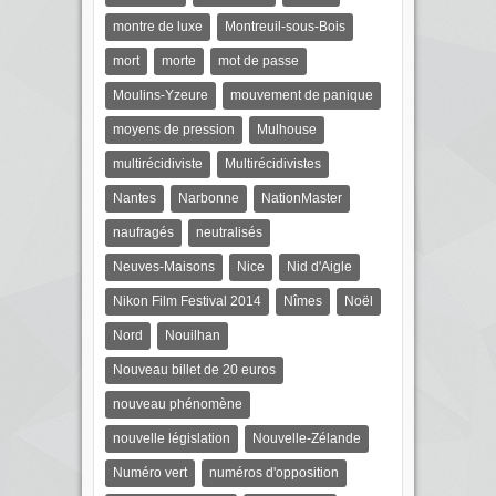
montre de luxe
Montreuil-sous-Bois
mort
morte
mot de passe
Moulins-Yzeure
mouvement de panique
moyens de pression
Mulhouse
multirécidiviste
Multirécidivistes
Nantes
Narbonne
NationMaster
naufragés
neutralisés
Neuves-Maisons
Nice
Nid d'Aigle
Nikon Film Festival 2014
Nîmes
Noël
Nord
Nouilhan
Nouveau billet de 20 euros
nouveau phénomène
nouvelle législation
Nouvelle-Zélande
Numéro vert
numéros d'opposition