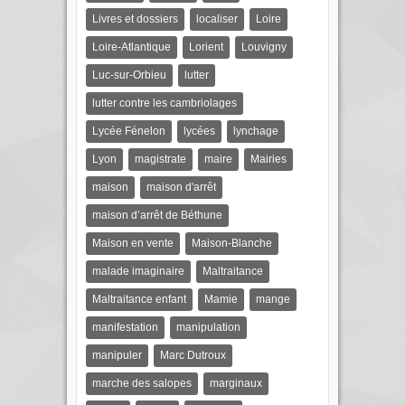
Livres et dossiers
localiser
Loire
Loire-Atlantique
Lorient
Louvigny
Luc-sur-Orbieu
lutter
lutter contre les cambriolages
Lycée Fénelon
lycées
lynchage
Lyon
magistrate
maire
Mairies
maison
maison d'arrêt
maison d’arrêt de Béthune
Maison en vente
Maison-Blanche
malade imaginaire
Maltraitance
Maltraitance enfant
Mamie
mange
manifestation
manipulation
manipuler
Marc Dutroux
marche des salopes
marginaux