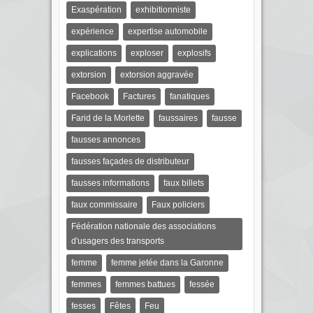
Exaspération
exhibitionniste
expérience
expertise automobile
explications
exploser
explosifs
extorsion
extorsion aggravée
Facebook
Factures
fanatiques
Farid de la Morlette
faussaires
fausse
fausses annonces
fausses façades de distributeur
fausses informations
faux billets
faux commissaire
Faux policiers
Fédération nationale des associations
d'usagers des transports
femme
femme jetée dans la Garonne
femmes
femmes battues
fessée
fesses
Fêtes
Feu