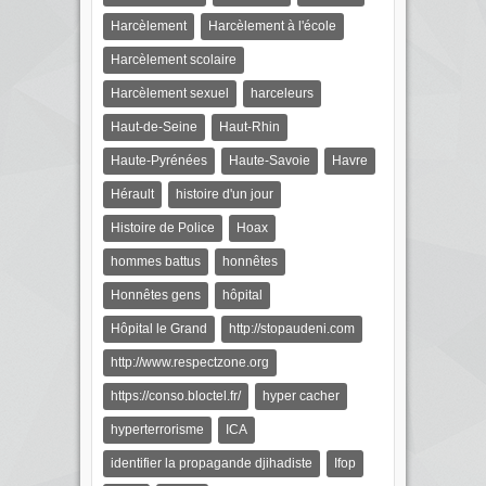
Harcèlement
Harcèlement à l'école
Harcèlement scolaire
Harcèlement sexuel
harceleurs
Haut-de-Seine
Haut-Rhin
Haute-Pyrénées
Haute-Savoie
Havre
Hérault
histoire d'un jour
Histoire de Police
Hoax
hommes battus
honnêtes
Honnêtes gens
hôpital
Hôpital le Grand
http://stopaudeni.com
http://www.respectzone.org
https://conso.bloctel.fr/
hyper cacher
hyperterrorisme
ICA
identifier la propagande djihadiste
Ifop