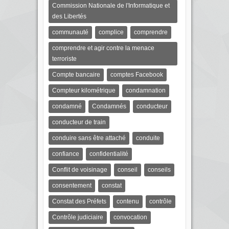
Commission Nationale de l'Informatique et
des Libertés
communauté
complice
comprendre
comprendre et agir contre la menace
terroriste
Compte bancaire
comptes Facebook
Compteur kilométrique
condamnation
condamné
Condamnés
conducteur
conducteur de train
conduire sans être attaché
conduite
confiance
confidentialité
Conflit de voisinage
conseil
conseils
consentement
constat
Constat des Préfets
contenu
contrôle
Contrôle judiciaire
convocation