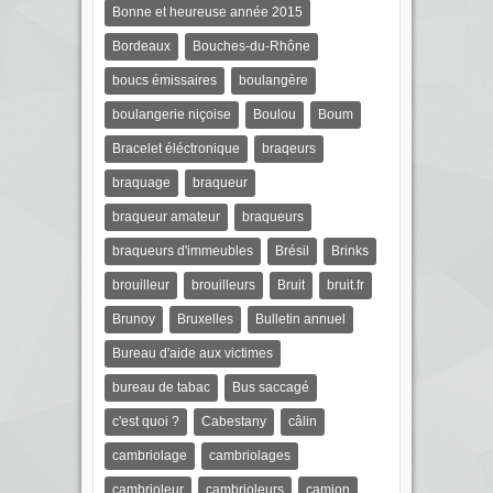
Bonne et heureuse année 2015
Bordeaux
Bouches-du-Rhône
boucs émissaires
boulangère
boulangerie niçoise
Boulou
Boum
Bracelet éléctronique
braqeurs
braquage
braqueur
braqueur amateur
braqueurs
braqueurs d'immeubles
Brésil
Brinks
brouilleur
brouilleurs
Bruit
bruit.fr
Brunoy
Bruxelles
Bulletin annuel
Bureau d'aide aux victimes
bureau de tabac
Bus saccagé
c'est quoi ?
Cabestany
câlin
cambriolage
cambriolages
cambrioleur
cambrioleurs
camion