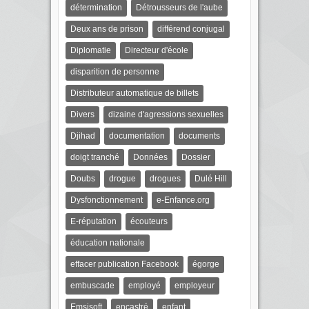
détermination
Détrousseurs de l'aube
Deux ans de prison
différend conjugal
Diplomatie
Directeur d'école
disparition de personne
Distributeur automatique de billets
Divers
dizaine d'agressions sexuelles
Djihad
documentation
documents
doigt tranché
Données
Dossier
Doubs
drogue
drogues
Dulé Hill
Dysfonctionnement
e-Enfance.org
E-réputation
écouteurs
éducation nationale
effacer publication Facebook
égorge
embuscade
employé
employeur
Emsisoft
encastré
enfant