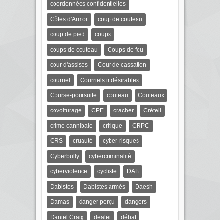
coordonnées confidentielles
Côtes d'Armor
coup de couteau
coup de pied
coups
coups de couteau
Coups de feu
cour d'assises
Cour de cassation
courriel
Courriels indésirables
Course-poursuite
couteau
Couteaux
covoiturage
CPE
cracher
Créteil
crime cannibale
critique
CRPC
CRS
cruauté
cyber-risques
Cyberbully
cybercriminalité
cyberviolence
cycliste
DAB
Dabistes
Dabistes armés
Daesh
Damas
danger perçu
dangers
Daniel Craig
dealer
débat