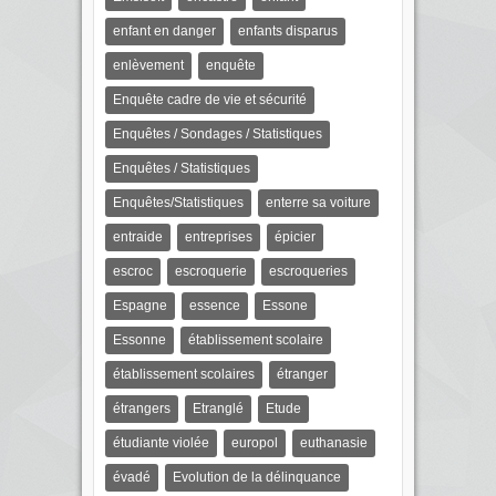
enfant en danger
enfants disparus
enlèvement
enquête
Enquête cadre de vie et sécurité
Enquêtes / Sondages / Statistiques
Enquêtes / Statistiques
Enquêtes/Statistiques
enterre sa voiture
entraide
entreprises
épicier
escroc
escroquerie
escroqueries
Espagne
essence
Essone
Essonne
établissement scolaire
établissement scolaires
étranger
étrangers
Etranglé
Etude
étudiante violée
europol
euthanasie
évadé
Evolution de la délinquance