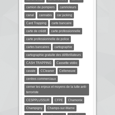
camion de pompiers
camrioleurs
canal
cannabis
car jacking
Card Trapping
carte bancaire
carte de crédit
carte professionnelle
carte professionnelle de police
cartes bancaires
cartographie
cartographie gratuite des défibrillateurs
CASH TRAPPING
Cassette vidéo
cavale
CCleaner
Celleneuve
centres commerciaux
cerner les enjeux et moyens de la lutte anti-
terroriste
CESPPLUSSUR
CFPE
Chamonix
Champigny
Champs-sur-Marne