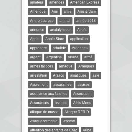
amateur
amendes
American Express
Amérique
Ami
amie
Amsterdam
André Lucrèce
animal
année 2013
annonce
anxiolytiques
Appât
Apple
Apple Store
application
apprendre
arbalète
Ardennes
argent
Argentine
Ariane
armé
armes factices
arnaque
Arnaques
arrestation
Arzacq
asiatiques
asie
Aspremont
assassinée
assises
assistance aux familles
Association
Assurances
astuces
Athis-Mons
attaque de masse
Attaque RER D
Attaque terroriste
attentat
attention des enfants de CM2
Aube