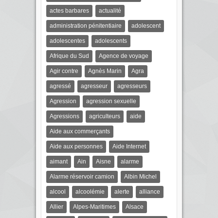
actes barbares
actualité
administration pénitentiaire
adolescent
adolescentes
adolescents
Afrique du Sud
Agence de voyage
Agir contre
Agnès Marin
Agra
agressé
agresseur
agresseurs
Agression
agression sexuelle
Agressions
agriculteurs
aide
Aide aux commerçants
Aide aux personnes
Aide Internet
aimant
Ain
Aisne
alarme
Alarme réservoir camion
Albin Michel
alcool
alcoolémie
alerte
alliance
Allier
Alpes-Maritimes
Alsace