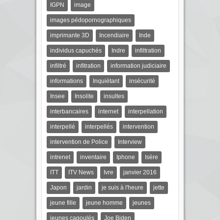
IGPN
image
images pédopornographiques
imprimante 3D
Incendiaire
Inde
individus capuchés
Indre
infiltration
infiltré
infitration
information judiciaire
informations
Inquiétant
insécurité
Insee
Insolite
insultes
interbancaires
internet
interpellation
interpellé
interpellés
intervention
intervention de Police
Interview
intrenet
inventaire
Iphone
Isère
ITT
ITV News
Ivre
janvier 2016
Japon
jardin
je suis à l'heure
jette
jeune fille
jeune homme
jeunes
jeunes cagoulés
Joe Biden