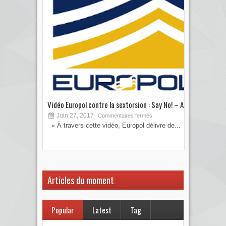
Vidéo Europol contre la sextorsion : Say No! – A...
Les 
Juin 27, 2017
S
Commentaires fermés
« À travers cette vidéo, Europol délivre de...
Vous
votre
Articles du moment
Popular
Latest
Tag