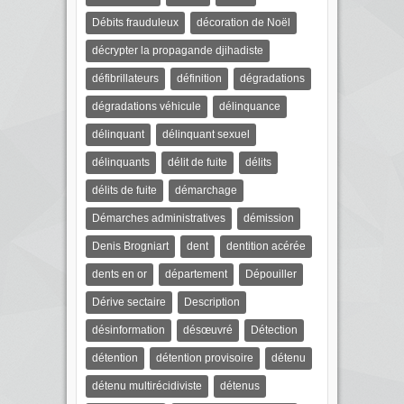
Débits frauduleux
décoration de Noël
décrypter la propagande djihadiste
défibrillateurs
définition
dégradations
dégradations véhicule
délinquance
délinquant
délinquant sexuel
délinquants
délit de fuite
délits
délits de fuite
démarchage
Démarches administratives
démission
Denis Brogniart
dent
dentition acérée
dents en or
département
Dépouiller
Dérive sectaire
Description
désinformation
désœuvré
Détection
détention
détention provisoire
détenu
détenu multirécidiviste
détenus