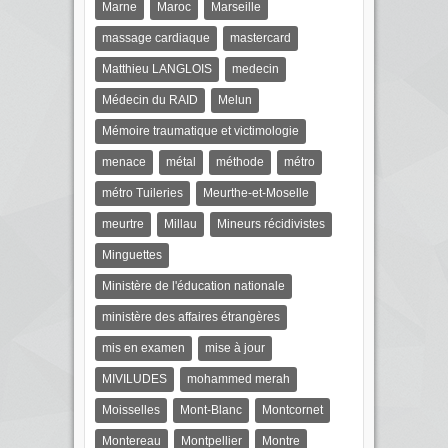
Marne
Maroc
Marseille
massage cardiaque
mastercard
Matthieu LANGLOIS
medecin
Médecin du RAID
Melun
Mémoire traumatique et victimologie
menace
métal
méthode
métro
métro Tuileries
Meurthe-et-Moselle
meurtre
Millau
Mineurs récidivistes
Minguettes
Ministère de l'éducation nationale
ministère des affaires étrangères
mis en examen
mise à jour
MIVILUDES
mohammed merah
Moisselles
Mont-Blanc
Montcornet
Montereau
Montpellier
Montre