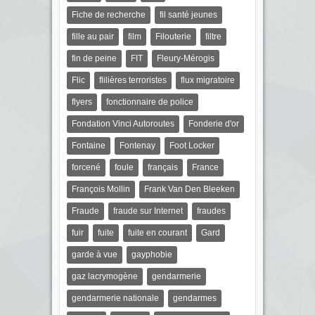
Fiche de recherche
fil santé jeunes
fille au pair
film
Filouterie
filtre
fin de peine
FIT
Fleury-Mérogis
Flic
flilières terroristes
flux migratoire
flyers
fonctionnaire de police
Fondation Vinci Autoroutes
Fonderie d'or
Fontaine
Fontenay
Foot Locker
forcené
foule
français
France
François Mollin
Frank Van Den Bleeken
Fraude
fraude sur Internet
fraudes
fuir
fuite
fuite en courant
Gard
garde à vue
gayphobie
gaz lacrymogène
gendarmerie
gendarmerie nationale
gendarmes