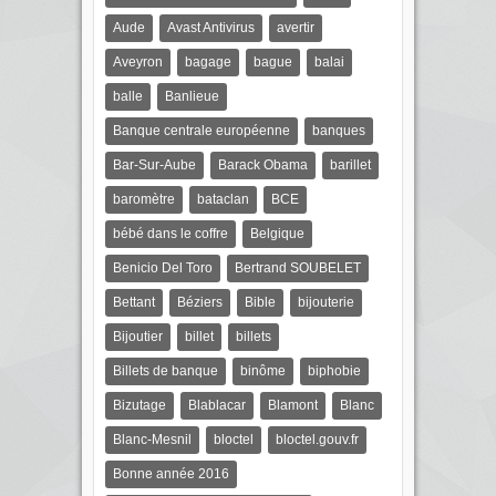
Aude
Avast Antivirus
avertir
Aveyron
bagage
bague
balai
balle
Banlieue
Banque centrale européenne
banques
Bar-Sur-Aube
Barack Obama
barillet
baromètre
bataclan
BCE
bébé dans le coffre
Belgique
Benicio Del Toro
Bertrand SOUBELET
Bettant
Béziers
Bible
bijouterie
Bijoutier
billet
billets
Billets de banque
binôme
biphobie
Bizutage
Blablacar
Blamont
Blanc
Blanc-Mesnil
bloctel
bloctel.gouv.fr
Bonne année 2016