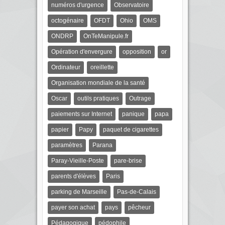
numéros d'urgence
Observatoire
octogénaire
OFDT
Ohio
OMS
ONDRP
OnTeManipule.fr
Opération d'envergure
opposition
or
Ordinateur
oreillette
Organisation mondiale de la santé
Oscar
outils pratiques
Outrage
paiements sur Internet
panique
papa
papier
Papy
paquet de cigarettes
paramètres
Parana
Paray-Vieille-Poste
pare-brise
parents d'élèves
Paris
parking de Marseille
Pas-de-Calais
payer son achat
pays
pêcheur
Pédagogique
pédophile