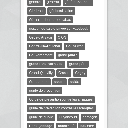
gendrot
général
général Soubelet
Générale
géolocalisation
Gérant de bureau de tabac
gestion de sa vie privée sur Facebook
Géus-d'Arzacq
GIGN
Gonfreville-L'Orcher
Goutte d'or
Gouvernement
grand public
grand-mère suicidaire
grand-père
Grand-Quevilly
Grasse
Grigny
Guadeloupe
guerre
guide
guide de prévention
Guide de prévention contre les arnaques
guide de prévention contres les arnaques
guide de survie
Guyancourt
hameçon
Hameçonnage
handicapé
harcelée