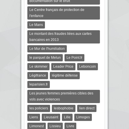
documentation sur le bruit
Le Centre français de protection de
l'enfance
Le Mans
Le montant des fraudes liées aux cartes
bancaires en 2013
Le Mur de l'humiliation
le parquet de Melun
Le Point.fr
Le skimmer
Leader Price
Leboncoin
Légifrance
légitime défense
leparisien.fr
Les jeunes femmes premières cibles des
vols avec violences
les policiers
lesbophobie
lien direct
Liens
Lieusaint
Lille
Limoges
Limonest
Lissieu
Livre