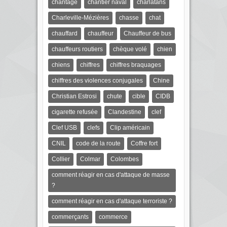
chantage
chantier naval
charlatans
Charleville-Mézières
chasse
chat
chauffard
chauffeur
Chauffeur de bus
chauffeurs routiers
chèque volé
chien
chiens
chiffres
chiffres braquages
chiffres des violences conjugales
Chine
Christian Estrosi
chute
cible
CIDB
cigarette refusée
Clandestine
clef
Clef USB
clefs
Clip américain
CNIL
code de la route
Coffre fort
Collier
Colmar
Colombes
comment réagir en cas d'attaque de masse
?
comment réagir en cas d'attaque terroriste ?
commerçants
commerce