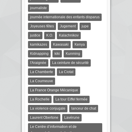
journaliste
journée internationale des enfants disparus
Joyeuses fêtes
Jugement
jupe
justice
K.O.
Kalachnikov
kamikazes
Kawasaki
Kenya
Kidnapping
kiki
Kunming
l'Araignée
La ceinture de sécurité
La Chamberte
La Ciotat
La Courneuve
La France Orange Mécanique
La Rochelle
La tour Eiffel fermée
La violence conjugale
lanceur de chat
Laurent Obertone
Lavérune
Le Centre d’information et de