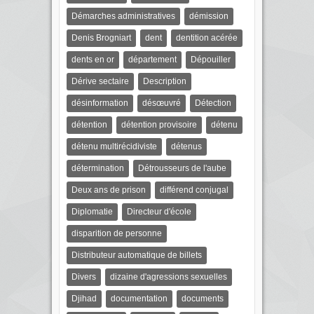
Démarches administratives
démission
Denis Brogniart
dent
dentition acérée
dents en or
département
Dépouiller
Dérive sectaire
Description
désinformation
désœuvré
Détection
détention
détention provisoire
détenu
détenu multirécidiviste
détenus
détermination
Détrousseurs de l'aube
Deux ans de prison
différend conjugal
Diplomatie
Directeur d'école
disparition de personne
Distributeur automatique de billets
Divers
dizaine d'agressions sexuelles
Djihad
documentation
documents