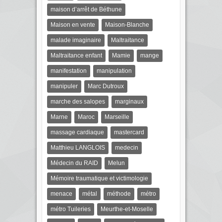
maison d’arrêt de Béthune
Maison en vente
Maison-Blanche
malade imaginaire
Maltraitance
Maltraitance enfant
Mamie
mange
manifestation
manipulation
manipuler
Marc Dutroux
marche des salopes
marginaux
Marne
Maroc
Marseille
massage cardiaque
mastercard
Matthieu LANGLOIS
medecin
Médecin du RAID
Melun
Mémoire traumatique et victimologie
menace
métal
méthode
métro
métro Tuileries
Meurthe-et-Moselle