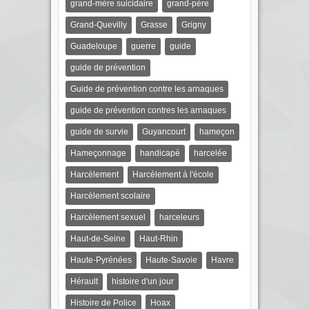
grand-mère suicidaire
grand-père
Grand-Quevilly
Grasse
Grigny
Guadeloupe
guerre
guide
guide de prévention
Guide de prévention contre les arnaques
guide de prévention contres les arnaques
guide de survie
Guyancourt
hameçon
Hameçonnage
handicapé
harcelée
Harcèlement
Harcèlement à l'école
Harcèlement scolaire
Harcèlement sexuel
harceleurs
Haut-de-Seine
Haut-Rhin
Haute-Pyrénées
Haute-Savoie
Havre
Hérault
histoire d'un jour
Histoire de Police
Hoax