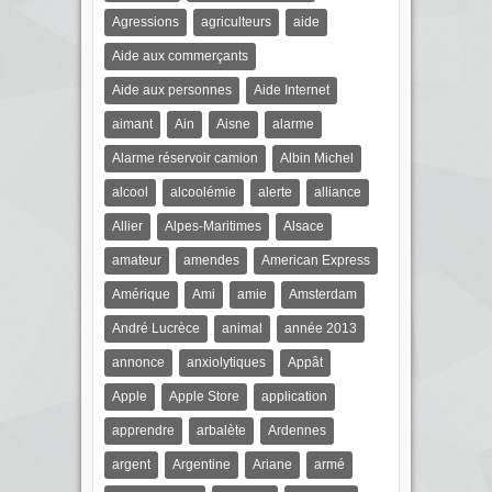
Agressions
agriculteurs
aide
Aide aux commerçants
Aide aux personnes
Aide Internet
aimant
Ain
Aisne
alarme
Alarme réservoir camion
Albin Michel
alcool
alcoolémie
alerte
alliance
Allier
Alpes-Maritimes
Alsace
amateur
amendes
American Express
Amérique
Ami
amie
Amsterdam
André Lucrèce
animal
année 2013
annonce
anxiolytiques
Appât
Apple
Apple Store
application
apprendre
arbalète
Ardennes
argent
Argentine
Ariane
armé