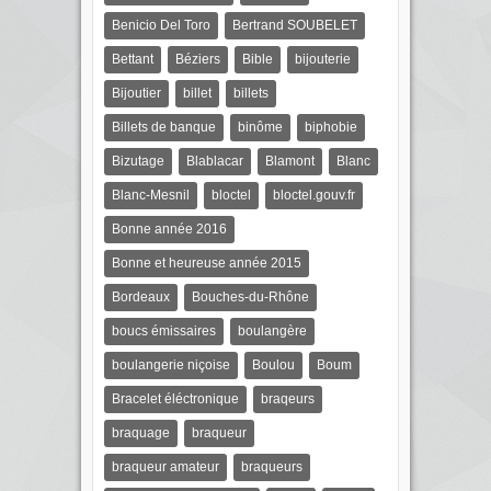
Benicio Del Toro
Bertrand SOUBELET
Bettant
Béziers
Bible
bijouterie
Bijoutier
billet
billets
Billets de banque
binôme
biphobie
Bizutage
Blablacar
Blamont
Blanc
Blanc-Mesnil
bloctel
bloctel.gouv.fr
Bonne année 2016
Bonne et heureuse année 2015
Bordeaux
Bouches-du-Rhône
boucs émissaires
boulangère
boulangerie niçoise
Boulou
Boum
Bracelet éléctronique
braqeurs
braquage
braqueur
braqueur amateur
braqueurs