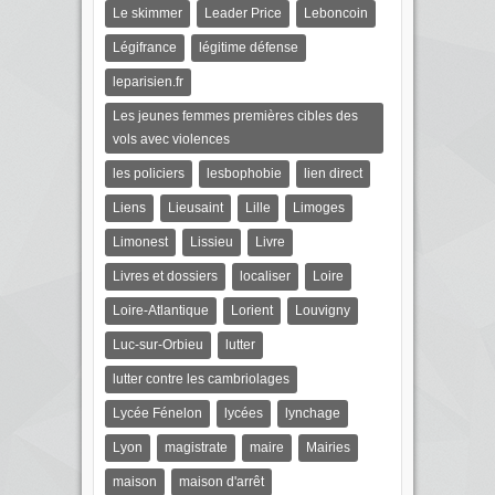
Le skimmer
Leader Price
Leboncoin
Légifrance
légitime défense
leparisien.fr
Les jeunes femmes premières cibles des
vols avec violences
les policiers
lesbophobie
lien direct
Liens
Lieusaint
Lille
Limoges
Limonest
Lissieu
Livre
Livres et dossiers
localiser
Loire
Loire-Atlantique
Lorient
Louvigny
Luc-sur-Orbieu
lutter
lutter contre les cambriolages
Lycée Fénelon
lycées
lynchage
Lyon
magistrate
maire
Mairies
maison
maison d'arrêt