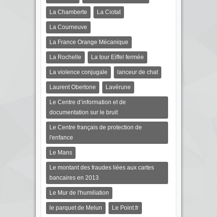
La Chamberte
La Ciotat
La Courneuve
La France Orange Mécanique
La Rochelle
La tour Eiffel fermée
La violence conjugale
lanceur de chat
Laurent Obertone
Lavérune
Le Centre d’information et de
documentation sur le bruit
Le Centre français de protection de
l'enfance
Le Mans
Le montant des fraudes liées aux cartes
bancaires en 2013
Le Mur de l'humiliation
le parquet de Melun
Le Point.fr