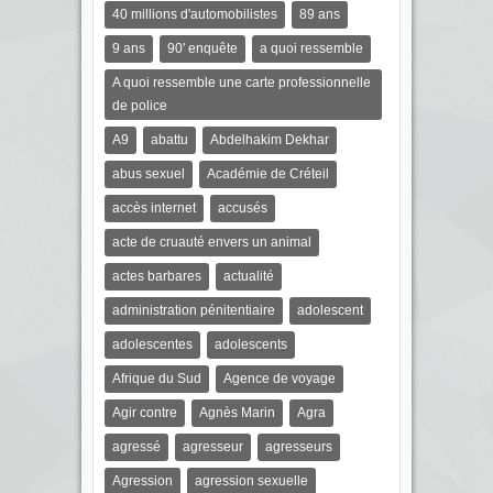
40 millions d'automobilistes
89 ans
9 ans
90' enquête
a quoi ressemble
A quoi ressemble une carte professionnelle
de police
A9
abattu
Abdelhakim Dekhar
abus sexuel
Académie de Créteil
accès internet
accusés
acte de cruauté envers un animal
actes barbares
actualité
administration pénitentiaire
adolescent
adolescentes
adolescents
Afrique du Sud
Agence de voyage
Agir contre
Agnès Marin
Agra
agressé
agresseur
agresseurs
Agression
agression sexuelle