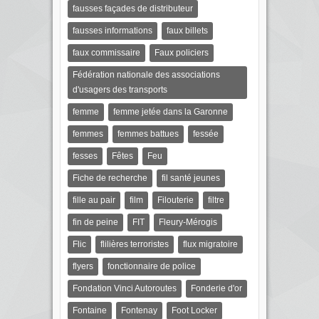
fausses façades de distributeur
fausses informations
faux billets
faux commissaire
Faux policiers
Fédération nationale des associations
d'usagers des transports
femme
femme jetée dans la Garonne
femmes
femmes battues
fessée
fesses
Fêtes
Feu
Fiche de recherche
fil santé jeunes
fille au pair
film
Filouterie
filtre
fin de peine
FIT
Fleury-Mérogis
Flic
flilières terroristes
flux migratoire
flyers
fonctionnaire de police
Fondation Vinci Autoroutes
Fonderie d'or
Fontaine
Fontenay
Foot Locker