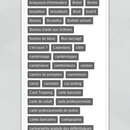
braqueurs d'immeubles
Brésil
Brinks
brouilleur
brouilleurs
Bruit
bruit.fr
Brunoy
Bruxelles
Bulletin annuel
Bureau d'aide aux victimes
bureau de tabac
Bus saccagé
c'est quoi ?
Cabestany
câlin
cambriolage
cambriolages
cambrioleur
cambrioleurs
camion
camion de pompiers
camrioleurs
canal
cannabis
car jacking
Card Trapping
carte bancaire
carte de crédit
carte professionnelle
carte professionnelle de police
cartes bancaires
cartographie
cartographie gratuite des défibrillateurs