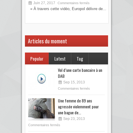
Juin 27, 2017
S
Commentaires fermés
« À travers cette vidéo, Europol délivre de...
Vous
votre
Articles du moment
Popular
Latest
Tag
Vol d’une carte bancaire à un
DAB
Sep 15, 2013
Commentaires fermés
Une femme de 89 ans
agressée violemment pour
une bague de...
Sep 23, 2013
Commentaires fermés