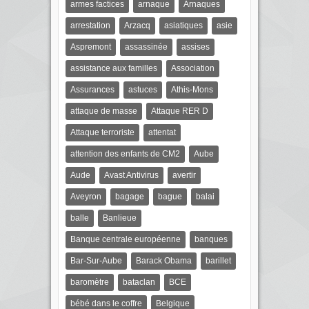
armes factices
arnaque
Arnaques
arrestation
Arzacq
asiatiques
asie
Aspremont
assassinée
assises
assistance aux familles
Association
Assurances
astuces
Athis-Mons
attaque de masse
Attaque RER D
Attaque terroriste
attentat
attention des enfants de CM2
Aube
Aude
Avast Antivirus
avertir
Aveyron
bagage
bague
balai
balle
Banlieue
Banque centrale européenne
banques
Bar-Sur-Aube
Barack Obama
barillet
baromètre
bataclan
BCE
bébé dans le coffre
Belgique