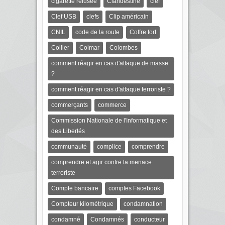
cigarette refusée
Clandestine
clef
Clef USB
clefs
Clip américain
CNIL
code de la route
Coffre fort
Collier
Colmar
Colombes
comment réagir en cas d'attaque de masse
?
comment réagir en cas d'attaque terroriste ?
commerçants
commerce
Commission Nationale de l'Informatique et
des Libertés
communauté
complice
comprendre
comprendre et agir contre la menace
terroriste
Compte bancaire
comptes Facebook
Compteur kilométrique
condamnation
condamné
Condamnés
conducteur