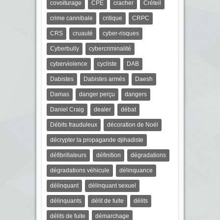
covoiturage
CPE
cracher
Créteil
crime cannibale
critique
CRPC
CRS
cruauté
cyber-risques
Cyberbully
cybercriminalité
cyberviolence
cycliste
DAB
Dabistes
Dabistes armés
Daesh
Damas
danger perçu
dangers
Daniel Craig
dealer
débat
Débits frauduleux
décoration de Noël
décrypter la propagande djihadiste
défibrillateurs
définition
dégradations
dégradations véhicule
délinquance
délinquant
délinquant sexuel
délinquants
délit de fuite
délits
délits de fuite
démarchage