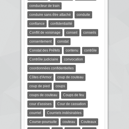
conducteur de train
conduire sans être attaché
conduite
confiance
confidentialité
Conflit de voisinage
conseil
conseils
consentement
constat
Constat des Préfets
contenu
contrôle
Contrôle judiciaire
convocation
coordonnées confidentielles
Côtes d'Armor
coup de couteau
coup de pied
coups
coups de couteau
Coups de feu
cour d'assises
Cour de cassation
courriel
Courriels indésirables
Course-poursuite
couteau
Couteaux