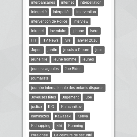
interbancaires
internet
interpellation
interpellé
interpellés
intervention
intervention de Police
Interview
intrenet
inventaire
Iphone
Isère
ITT
ITV News
Ivre
janvier 2016
Japon
jardin
je suis à l'heure
jette
jeune fille
jeune homme
jeunes
jeunes cagoulés
Joe Biden
journaliste
journée internationale des enfants disparus
Joyeuses fêtes
Jugement
jupe
justice
K.O.
Kalachnikov
kamikazes
Kawasaki
Kenya
Kidnapping
kiki
Kunming
l'Araignée
La ceinture de sécurité