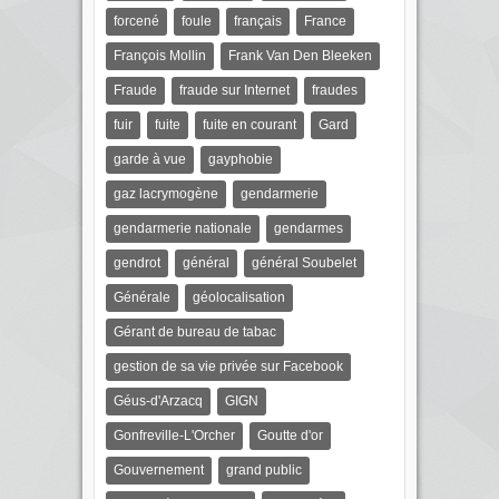
forcené
foule
français
France
François Mollin
Frank Van Den Bleeken
Fraude
fraude sur Internet
fraudes
fuir
fuite
fuite en courant
Gard
garde à vue
gayphobie
gaz lacrymogène
gendarmerie
gendarmerie nationale
gendarmes
gendrot
général
général Soubelet
Générale
géolocalisation
Gérant de bureau de tabac
gestion de sa vie privée sur Facebook
Géus-d'Arzacq
GIGN
Gonfreville-L'Orcher
Goutte d'or
Gouvernement
grand public