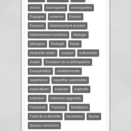
escroc
escroquerie
escroqueries
Espagne
essence
Essone
Essonne
établissement scolaire
établissement scolaires
étranger
étrangers
Etranglé
Etude
étudiante violée
europol
euthanasie
évadé
Evolution de la délinquance
Exaspération
exhibitionniste
expérience
expertise automobile
explications
exploser
explosifs
extorsion
extorsion aggravée
Facebook
Factures
fanatiques
Farid de la Morlette
faussaires
fausse
fausses annonces