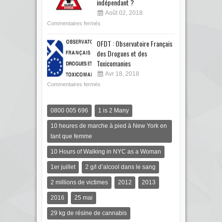
indépendant ?
Août 02, 2018
Commentaires fermés
OFDT : Observatoire Français
des Drogues et des
Toxicomanies
Avr 18, 2018
Commentaires fermés
0800 005 696
1 is 2 Many
10 heures de marche à pied à New York en
tant que femme
10 Hours of Walking in NYC as a Woman
1er juillet
2 g/l d’alcool dans le sang
2 millions de victimes
2012
2013
2016
25 mai
29 kg de résine de cannabis