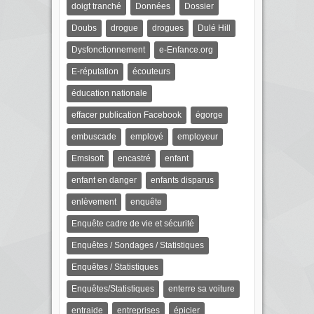
doigt tranché
Données
Dossier
Doubs
drogue
drogues
Dulé Hill
Dysfonctionnement
e-Enfance.org
E-réputation
écouteurs
éducation nationale
effacer publication Facebook
égorge
embuscade
employé
employeur
Emsisoft
encastré
enfant
enfant en danger
enfants disparus
enlèvement
enquête
Enquête cadre de vie et sécurité
Enquêtes / Sondages / Statistiques
Enquêtes / Statistiques
Enquêtes/Statistiques
enterre sa voiture
entraide
entreprises
épicier