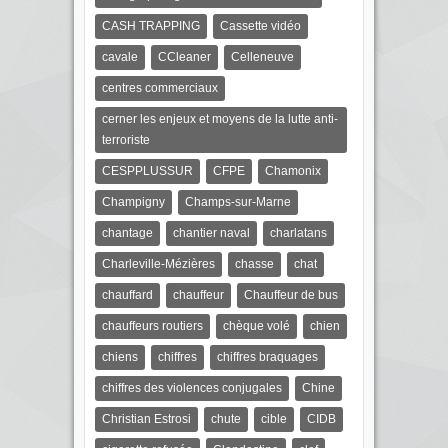
CASH TRAPPING
Cassette vidéo
cavale
CCleaner
Celleneuve
centres commerciaux
cerner les enjeux et moyens de la lutte anti-
terroriste
CESPPLUSSUR
CFPE
Chamonix
Champigny
Champs-sur-Marne
chantage
chantier naval
charlatans
Charleville-Mézières
chasse
chat
chauffard
chauffeur
Chauffeur de bus
chauffeurs routiers
chèque volé
chien
chiens
chiffres
chiffres braquages
chiffres des violences conjugales
Chine
Christian Estrosi
chute
cible
CIDB