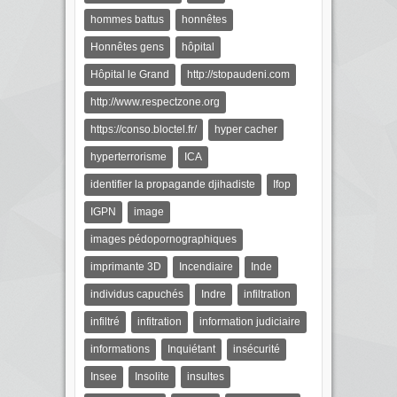
hommes battus
honnêtes
Honnêtes gens
hôpital
Hôpital le Grand
http://stopaudeni.com
http://www.respectzone.org
https://conso.bloctel.fr/
hyper cacher
hyperterrorisme
ICA
identifier la propagande djihadiste
Ifop
IGPN
image
images pédopornographiques
imprimante 3D
Incendiaire
Inde
individus capuchés
Indre
infiltration
infiltré
infitration
information judiciaire
informations
Inquiétant
insécurité
Insee
Insolite
insultes