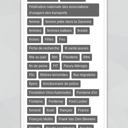
Fédération nationale des associations
d'usagers des transports
femme
femme jetée dans la Garonne
femmes
femmes battues
fessée
fesses
Fêtes
Feu
Fiche de recherche
fil santé jeunes
fille au pair
film
Filouterie
filtre
fin de peine
FIT
Fleury-Mérogis
Flic
flilières terroristes
flux migratoire
flyers
fonctionnaire de police
Fondation Vinci Autoroutes
Fonderie d'or
Fontaine
Fontenay
Foot Locker
forcené
foule
français
France
François Mollin
Frank Van Den Bleeken