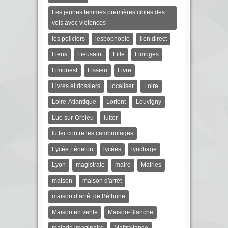
Les jeunes femmes premières cibles des
vols avec violences
les policiers
lesbophobie
lien direct
Liens
Lieusaint
Lille
Limoges
Limonest
Lissieu
Livre
Livres et dossiers
localiser
Loire
Loire-Atlantique
Lorient
Louvigny
Luc-sur-Orbieu
lutter
lutter contre les cambriolages
Lycée Fénelon
lycées
lynchage
Lyon
magistrate
maire
Mairies
maison
maison d'arrêt
maison d’arrêt de Béthune
Maison en vente
Maison-Blanche