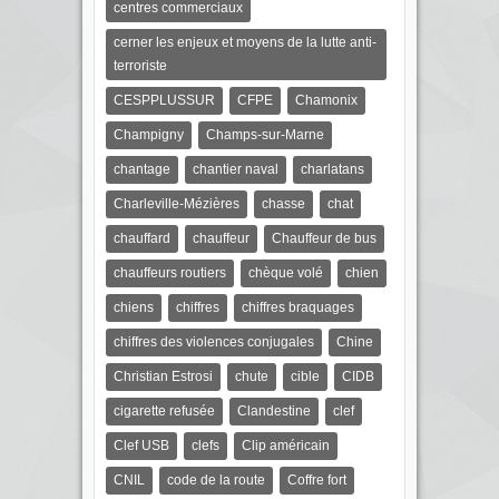
centres commerciaux
cerner les enjeux et moyens de la lutte anti-
terroriste
CESPPLUSSUR
CFPE
Chamonix
Champigny
Champs-sur-Marne
chantage
chantier naval
charlatans
Charleville-Mézières
chasse
chat
chauffard
chauffeur
Chauffeur de bus
chauffeurs routiers
chèque volé
chien
chiens
chiffres
chiffres braquages
chiffres des violences conjugales
Chine
Christian Estrosi
chute
cible
CIDB
cigarette refusée
Clandestine
clef
Clef USB
clefs
Clip américain
CNIL
code de la route
Coffre fort