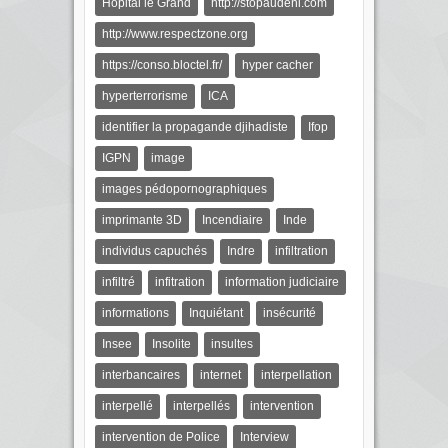
Hôpital le Grand
http://stopaudeni.com
http://www.respectzone.org
https://conso.bloctel.fr/
hyper cacher
hyperterrorisme
ICA
identifier la propagande djihadiste
Ifop
IGPN
image
images pédopornographiques
imprimante 3D
Incendiaire
Inde
individus capuchés
Indre
infiltration
infiltré
infitration
information judiciaire
informations
Inquiétant
insécurité
Insee
Insolite
insultes
interbancaires
internet
interpellation
interpellé
interpellés
intervention
intervention de Police
Interview