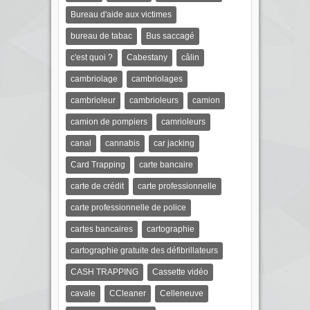
Bureau d'aide aux victimes
bureau de tabac
Bus saccagé
c'est quoi ?
Cabestany
câlin
cambriolage
cambriolages
cambrioleur
cambrioleurs
camion
camion de pompiers
camrioleurs
canal
cannabis
car jacking
Card Trapping
carte bancaire
carte de crédit
carte professionnelle
carte professionnelle de police
cartes bancaires
cartographie
cartographie gratuite des défibrillateurs
CASH TRAPPING
Cassette vidéo
cavale
CCleaner
Celleneuve