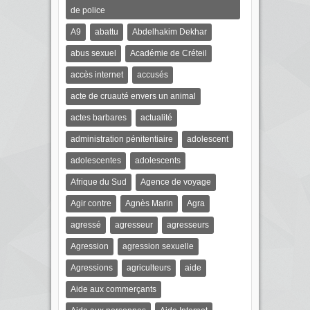
de police
A9
abattu
Abdelhakim Dekhar
abus sexuel
Académie de Créteil
accès internet
accusés
acte de cruauté envers un animal
actes barbares
actualité
administration pénitentiaire
adolescent
adolescentes
adolescents
Afrique du Sud
Agence de voyage
Agir contre
Agnès Marin
Agra
agressé
agresseur
agresseurs
Agression
agression sexuelle
Agressions
agriculteurs
aide
Aide aux commerçants