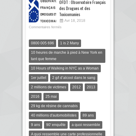
OFDT : Observatoire Français
des Drogues et des
Toxicomanies
Avr 18, 2018
Commentaires fermés
0800 005 696
1 is 2 Many
10 heures de marche à pied à New York en
tant que femme
10 Hours of Walking in NYC as a Woman
1er juillet
2 g/l d’alcool dans le sang
2 millions de victimes
2012
2013
2016
25 mai
29 kg de résine de cannabis
40 millions d'automobilistes
89 ans
9 ans
90' enquête
a quoi ressemble
A quoi ressemble une carte professionnelle