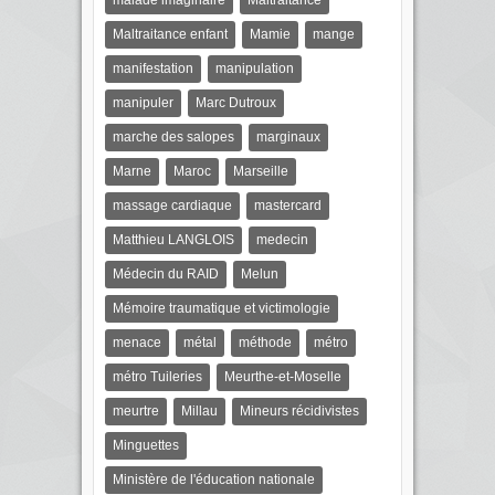
malade imaginaire
Maltraitance
Maltraitance enfant
Mamie
mange
manifestation
manipulation
manipuler
Marc Dutroux
marche des salopes
marginaux
Marne
Maroc
Marseille
massage cardiaque
mastercard
Matthieu LANGLOIS
medecin
Médecin du RAID
Melun
Mémoire traumatique et victimologie
menace
métal
méthode
métro
métro Tuileries
Meurthe-et-Moselle
meurtre
Millau
Mineurs récidivistes
Minguettes
Ministère de l'éducation nationale