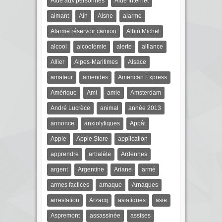
Aide aux personnes
Aide Internet
aimant
Ain
Aisne
alarme
Alarme réservoir camion
Albin Michel
alcool
alcoolémie
alerte
alliance
Allier
Alpes-Maritimes
Alsace
amateur
amendes
American Express
Amérique
Ami
amie
Amsterdam
André Lucrèce
animal
année 2013
annonce
anxiolytiques
Appât
Apple
Apple Store
application
apprendre
arbalète
Ardennes
argent
Argentine
Ariane
armé
armes factices
arnaque
Arnaques
arrestation
Arzacq
asiatiques
asie
Aspremont
assassinée
assises