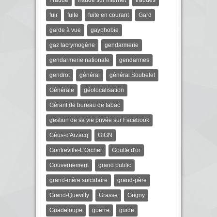
Fraude
fraude sur Internet
fraudes
fuir
fuite
fuite en courant
Gard
garde à vue
gayphobie
gaz lacrymogène
gendarmerie
gendarmerie nationale
gendarmes
gendrot
général
général Soubelet
Générale
géolocalisation
Gérant de bureau de tabac
gestion de sa vie privée sur Facebook
Géus-d'Arzacq
GIGN
Gonfreville-L'Orcher
Goutte d'or
Gouvernement
grand public
grand-mère suicidaire
grand-père
Grand-Quevilly
Grasse
Grigny
Guadeloupe
guerre
guide