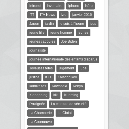
intrenet
inventaire
Iphone
Isère
ITT
ITV News
Ivre
janvier 2016
Japon
jardin
je suis à l'heure
jette
jeune fille
jeune homme
jeunes
jeunes cagoulés
Joe Biden
journaliste
journée internationale des enfants disparus
Joyeuses fêtes
Jugement
jupe
justice
K.O.
Kalachnikov
kamikazes
Kawasaki
Kenya
Kidnapping
kiki
Kunming
l'Araignée
La ceinture de sécurité
La Chamberte
La Ciotat
La Courneuve