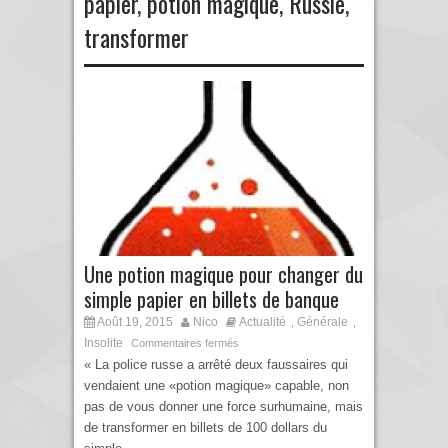
papier
,
potion magique
,
Russie
,
transformer
Une potion magique pour changer du
simple papier en billets de banque
Août 19, 2015
Nico
Actualité
Générale
,
,
Insolite
Commentaires fermés
« La police russe a arrêté deux faussaires qui
vendaient une «potion magique» capable, non
pas de vous donner une force surhumaine, mais
de transformer en billets de 100 dollars du