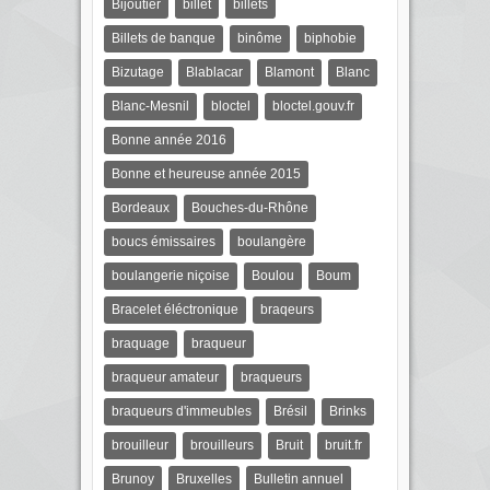
Bijoutier
billet
billets
Billets de banque
binôme
biphobie
Bizutage
Blablacar
Blamont
Blanc
Blanc-Mesnil
bloctel
bloctel.gouv.fr
Bonne année 2016
Bonne et heureuse année 2015
Bordeaux
Bouches-du-Rhône
boucs émissaires
boulangère
boulangerie niçoise
Boulou
Boum
Bracelet éléctronique
braqeurs
braquage
braqueur
braqueur amateur
braqueurs
braqueurs d'immeubles
Brésil
Brinks
brouilleur
brouilleurs
Bruit
bruit.fr
Brunoy
Bruxelles
Bulletin annuel