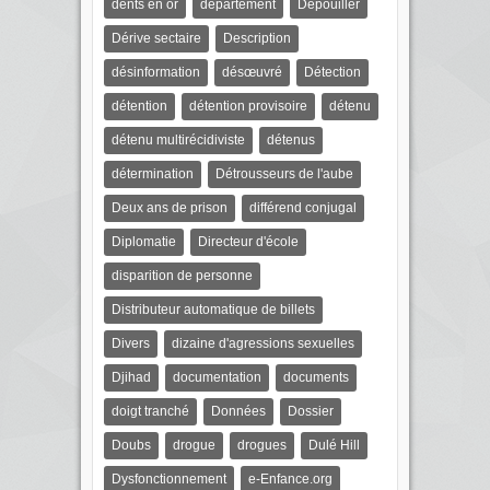
dents en or
département
Dépouiller
Dérive sectaire
Description
désinformation
désœuvré
Détection
détention
détention provisoire
détenu
détenu multirécidiviste
détenus
détermination
Détrousseurs de l'aube
Deux ans de prison
différend conjugal
Diplomatie
Directeur d'école
disparition de personne
Distributeur automatique de billets
Divers
dizaine d'agressions sexuelles
Djihad
documentation
documents
doigt tranché
Données
Dossier
Doubs
drogue
drogues
Dulé Hill
Dysfonctionnement
e-Enfance.org