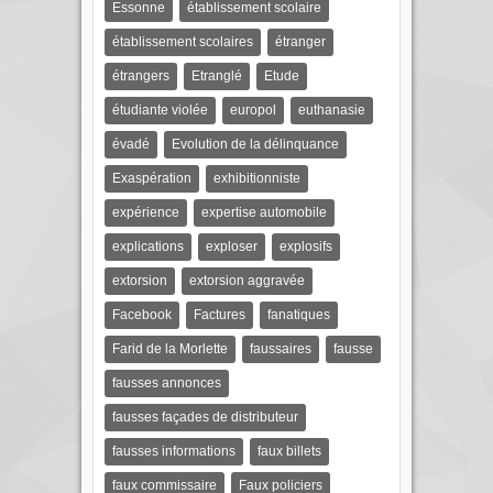
Essonne
établissement scolaire
établissement scolaires
étranger
étrangers
Etranglé
Etude
étudiante violée
europol
euthanasie
évadé
Evolution de la délinquance
Exaspération
exhibitionniste
expérience
expertise automobile
explications
exploser
explosifs
extorsion
extorsion aggravée
Facebook
Factures
fanatiques
Farid de la Morlette
faussaires
fausse
fausses annonces
fausses façades de distributeur
fausses informations
faux billets
faux commissaire
Faux policiers