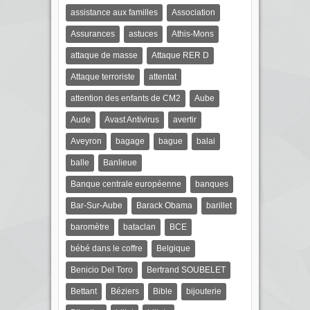
assistance aux familles
Association
Assurances
astuces
Athis-Mons
attaque de masse
Attaque RER D
Attaque terroriste
attentat
attention des enfants de CM2
Aube
Aude
Avast Antivirus
avertir
Aveyron
bagage
bague
balai
balle
Banlieue
Banque centrale européenne
banques
Bar-Sur-Aube
Barack Obama
barillet
baromètre
bataclan
BCE
bébé dans le coffre
Belgique
Benicio Del Toro
Bertrand SOUBELET
Bettant
Béziers
Bible
bijouterie