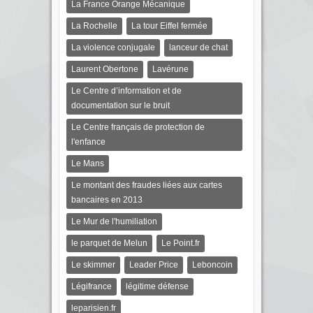
La France Orange Mécanique
La Rochelle
La tour Eiffel fermée
La violence conjugale
lanceur de chat
Laurent Obertone
Lavérune
Le Centre d’information et de
documentation sur le bruit
Le Centre français de protection de
l'enfance
Le Mans
Le montant des fraudes liées aux cartes
bancaires en 2013
Le Mur de l'humiliation
le parquet de Melun
Le Point.fr
Le skimmer
Leader Price
Leboncoin
Légifrance
légitime défense
leparisien.fr