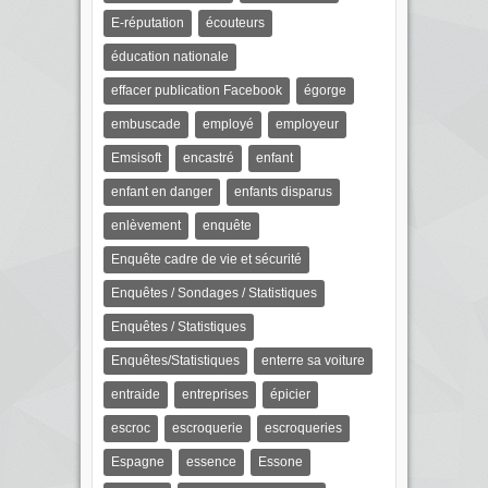
E-réputation
écouteurs
éducation nationale
effacer publication Facebook
égorge
embuscade
employé
employeur
Emsisoft
encastré
enfant
enfant en danger
enfants disparus
enlèvement
enquête
Enquête cadre de vie et sécurité
Enquêtes / Sondages / Statistiques
Enquêtes / Statistiques
Enquêtes/Statistiques
enterre sa voiture
entraide
entreprises
épicier
escroc
escroquerie
escroqueries
Espagne
essence
Essone