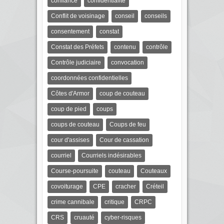
confiance
confidentialité
Conflit de voisinage
conseil
conseils
consentement
constat
Constat des Préfets
contenu
contrôle
Contrôle judiciaire
convocation
coordonnées confidentielles
Côtes d'Armor
coup de couteau
coup de pied
coups
coups de couteau
Coups de feu
cour d'assises
Cour de cassation
courriel
Courriels indésirables
Course-poursuite
couteau
Couteaux
covoiturage
CPE
cracher
Créteil
crime cannibale
critique
CRPC
CRS
cruauté
cyber-risques