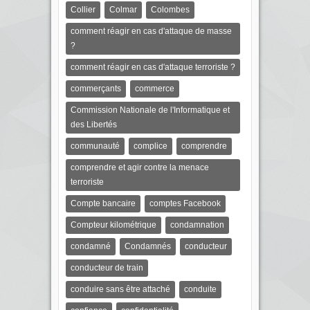
Collier
Colmar
Colombes
comment réagir en cas d'attaque de masse
?
comment réagir en cas d'attaque terroriste ?
commerçants
commerce
Commission Nationale de l'Informatique et
des Libertés
communauté
complice
comprendre
comprendre et agir contre la menace
terroriste
Compte bancaire
comptes Facebook
Compteur kilométrique
condamnation
condamné
Condamnés
conducteur
conducteur de train
conduire sans être attaché
conduite