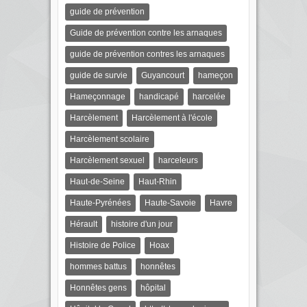
guide de prévention
Guide de prévention contre les arnaques
guide de prévention contres les arnaques
guide de survie
Guyancourt
hameçon
Hameçonnage
handicapé
harcelée
Harcèlement
Harcèlement à l'école
Harcèlement scolaire
Harcèlement sexuel
harceleurs
Haut-de-Seine
Haut-Rhin
Haute-Pyrénées
Haute-Savoie
Havre
Hérault
histoire d'un jour
Histoire de Police
Hoax
hommes battus
honnêtes
Honnêtes gens
hôpital