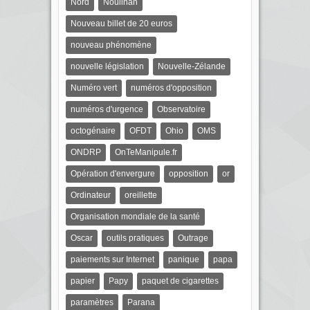
Nord
Nouilhan
Nouveau billet de 20 euros
nouveau phénomène
nouvelle législation
Nouvelle-Zélande
Numéro vert
numéros d'opposition
numéros d'urgence
Observatoire
octogénaire
OFDT
Ohio
OMS
ONDRP
OnTeManipule.fr
Opération d'envergure
opposition
or
Ordinateur
oreillette
Organisation mondiale de la santé
Oscar
outils pratiques
Outrage
paiements sur Internet
panique
papa
papier
Papy
paquet de cigarettes
paramètres
Parana