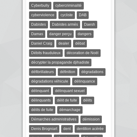
Cyberbully
cybercriminalité
cyberviolence
cycliste
DAB
Dabistes
Dabistes armés
Daesh
Damas
danger perçu
dangers
Daniel Craig
dealer
débat
Débits frauduleux
décoration de Noël
décrypter la propagande djihadiste
défibrillateurs
définition
dégradations
dégradations véhicule
délinquance
délinquant
délinquant sexuel
délinquants
délit de fuite
délits
délits de fuite
démarchage
Démarches administratives
démission
Denis Brogniart
dent
dentition acérée