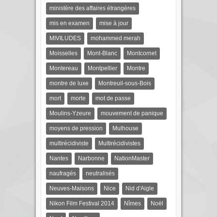
ministère des affaires étrangères
mis en examen
mise à jour
MIVILUDES
mohammed merah
Moisselles
Mont-Blanc
Montcornet
Montereau
Montpellier
Montre
montre de luxe
Montreuil-sous-Bois
mort
morte
mot de passe
Moulins-Yzeure
mouvement de panique
moyens de pression
Mulhouse
multirécidiviste
Multirécidivistes
Nantes
Narbonne
NationMaster
naufragés
neutralisés
Neuves-Maisons
Nice
Nid d'Aigle
Nikon Film Festival 2014
Nîmes
Noël