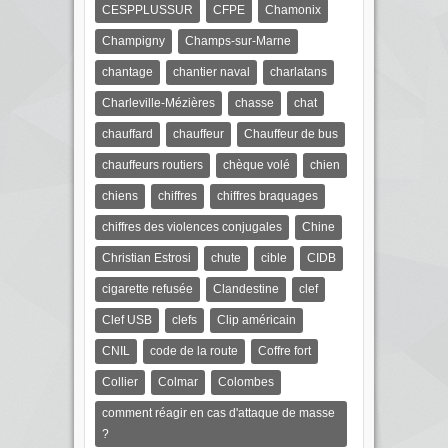
CESPPLUSSUR
CFPE
Chamonix
Champigny
Champs-sur-Marne
chantage
chantier naval
charlatans
Charleville-Mézières
chasse
chat
chauffard
chauffeur
Chauffeur de bus
chauffeurs routiers
chèque volé
chien
chiens
chiffres
chiffres braquages
chiffres des violences conjugales
Chine
Christian Estrosi
chute
cible
CIDB
cigarette refusée
Clandestine
clef
Clef USB
clefs
Clip américain
CNIL
code de la route
Coffre fort
Collier
Colmar
Colombes
comment réagir en cas d'attaque de masse
?