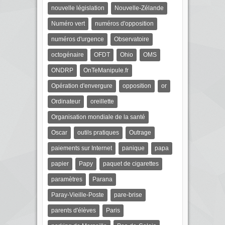
nouvelle législation
Nouvelle-Zélande
Numéro vert
numéros d'opposition
numéros d'urgence
Observatoire
octogénaire
OFDT
Ohio
OMS
ONDRP
OnTeManipule.fr
Opération d'envergure
opposition
or
Ordinateur
oreillette
Organisation mondiale de la santé
Oscar
outils pratiques
Outrage
paiements sur Internet
panique
papa
papier
Papy
paquet de cigarettes
paramètres
Parana
Paray-Vieille-Poste
pare-brise
parents d'élèves
Paris