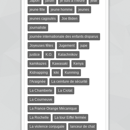
Japon
jardin
je suis à l'heure
jette
jeune fille
jeune homme
jeunes
jeunes cagoulés
Joe Biden
journaliste
journée internationale des enfants disparus
Joyeuses fêtes
Jugement
jupe
justice
K.O.
Kalachnikov
kamikazes
Kawasaki
Kenya
Kidnapping
kiki
Kunming
l'Araignée
La ceinture de sécurité
La Chamberte
La Ciotat
La Courneuve
La France Orange Mécanique
La Rochelle
La tour Eiffel fermée
La violence conjugale
lanceur de chat