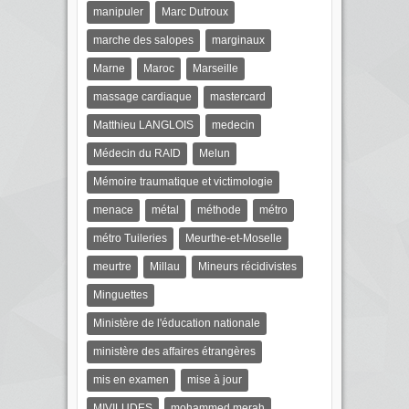
manipuler
Marc Dutroux
marche des salopes
marginaux
Marne
Maroc
Marseille
massage cardiaque
mastercard
Matthieu LANGLOIS
medecin
Médecin du RAID
Melun
Mémoire traumatique et victimologie
menace
métal
méthode
métro
métro Tuileries
Meurthe-et-Moselle
meurtre
Millau
Mineurs récidivistes
Minguettes
Ministère de l'éducation nationale
ministère des affaires étrangères
mis en examen
mise à jour
MIVILUDES
mohammed merah