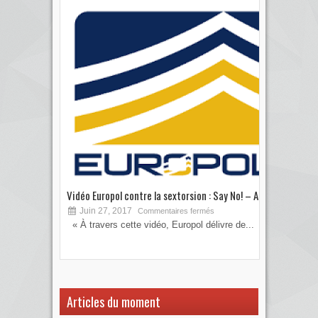
Vidéo Europol contre la sextorsion : Say No! – A...
Les 
Juin 27, 2017
S
Commentaires fermés
« À travers cette vidéo, Europol délivre de...
Vous
votre
Articles du moment