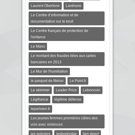
Laurent Obertone
Lavérune
Le Centre d’information et de
documentation sur le bruit
Le Centre français de protection de
l'enfance
Le Mans
Le montant des fraudes liées aux cartes
bancaires en 2013
Le Mur de l'humiliation
le parquet de Melun
Le Point.fr
Le skimmer
Leader Price
Leboncoin
Légifrance
légitime défense
leparisien.fr
Les jeunes femmes premières cibles des
vols avec violences
les policiers
lesbophobie
lien direct