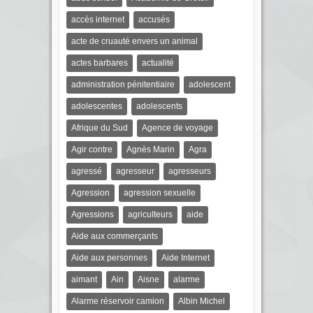
accès internet
accusés
acte de cruauté envers un animal
actes barbares
actualité
administration pénitentiaire
adolescent
adolescentes
adolescents
Afrique du Sud
Agence de voyage
Agir contre
Agnès Marin
Agra
agressé
agresseur
agresseurs
Agression
agression sexuelle
Agressions
agriculteurs
aide
Aide aux commerçants
Aide aux personnes
Aide Internet
aimant
Ain
Aisne
alarme
Alarme réservoir camion
Albin Michel