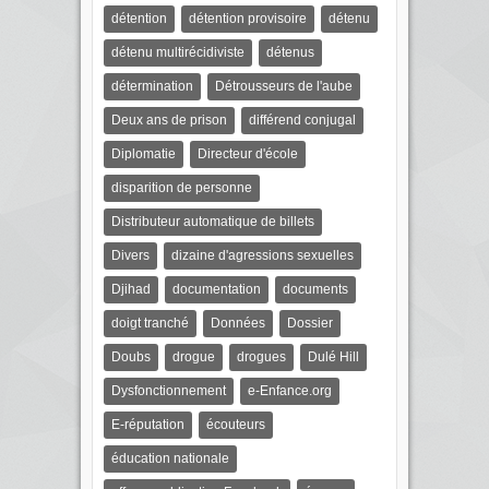
détention
détention provisoire
détenu
détenu multirécidiviste
détenus
détermination
Détrousseurs de l'aube
Deux ans de prison
différend conjugal
Diplomatie
Directeur d'école
disparition de personne
Distributeur automatique de billets
Divers
dizaine d'agressions sexuelles
Djihad
documentation
documents
doigt tranché
Données
Dossier
Doubs
drogue
drogues
Dulé Hill
Dysfonctionnement
e-Enfance.org
E-réputation
écouteurs
éducation nationale