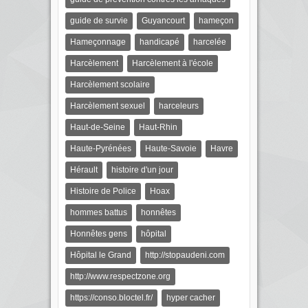
guide de survie
Guyancourt
hameçon
Hameçonnage
handicapé
harcelée
Harcèlement
Harcèlement à l'école
Harcèlement scolaire
Harcèlement sexuel
harceleurs
Haut-de-Seine
Haut-Rhin
Haute-Pyrénées
Haute-Savoie
Havre
Hérault
histoire d'un jour
Histoire de Police
Hoax
hommes battus
honnêtes
Honnêtes gens
hôpital
Hôpital le Grand
http://stopaudeni.com
http://www.respectzone.org
https://conso.bloctel.fr/
hyper cacher