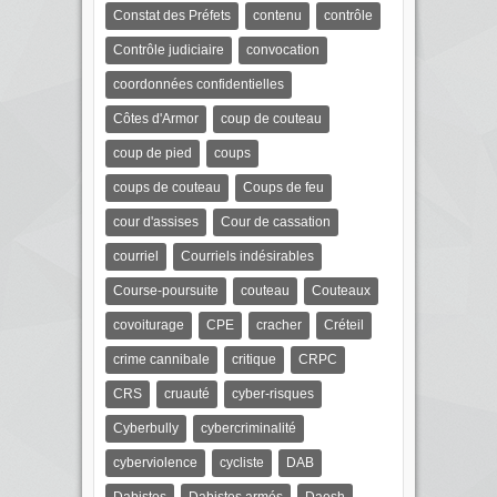
Constat des Préfets
contenu
contrôle
Contrôle judiciaire
convocation
coordonnées confidentielles
Côtes d'Armor
coup de couteau
coup de pied
coups
coups de couteau
Coups de feu
cour d'assises
Cour de cassation
courriel
Courriels indésirables
Course-poursuite
couteau
Couteaux
covoiturage
CPE
cracher
Créteil
crime cannibale
critique
CRPC
CRS
cruauté
cyber-risques
Cyberbully
cybercriminalité
cyberviolence
cycliste
DAB