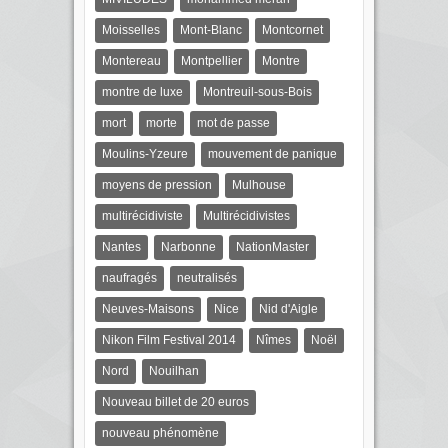
Moisselles
Mont-Blanc
Montcornet
Montereau
Montpellier
Montre
montre de luxe
Montreuil-sous-Bois
mort
morte
mot de passe
Moulins-Yzeure
mouvement de panique
moyens de pression
Mulhouse
multirécidiviste
Multirécidivistes
Nantes
Narbonne
NationMaster
naufragés
neutralisés
Neuves-Maisons
Nice
Nid d'Aigle
Nikon Film Festival 2014
Nîmes
Noël
Nord
Nouilhan
Nouveau billet de 20 euros
nouveau phénomène