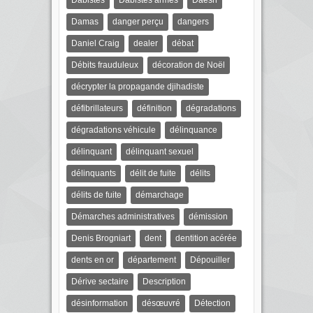
Dabistes
Dabistes armés
Daesh
Damas
danger perçu
dangers
Daniel Craig
dealer
débat
Débits frauduleux
décoration de Noël
décrypter la propagande djihadiste
défibrillateurs
définition
dégradations
dégradations véhicule
délinquance
délinquant
délinquant sexuel
délinquants
délit de fuite
délits
délits de fuite
démarchage
Démarches administratives
démission
Denis Brogniart
dent
dentition acérée
dents en or
département
Dépouiller
Dérive sectaire
Description
désinformation
désœuvré
Détection