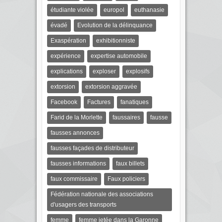
étudiante violée
europol
euthanasie
évadé
Evolution de la délinquance
Exaspération
exhibitionniste
expérience
expertise automobile
explications
exploser
explosifs
extorsion
extorsion aggravée
Facebook
Factures
fanatiques
Farid de la Morlette
faussaires
fausse
fausses annonces
fausses façades de distributeur
fausses informations
faux billets
faux commissaire
Faux policiers
Fédération nationale des associations
d'usagers des transports
femme
femme jetée dans la Garonne