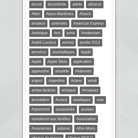
alcool
alcoolémie
alerte
alliance
Allier
Alpes-Maritimes
Alsace
amateur
amendes
American Express
Amérique
Ami
amie
Amsterdam
André Lucrèce
animal
année 2013
annonce
anxiolytiques
Appât
Apple
Apple Store
application
apprendre
arbalète
Ardennes
argent
Argentine
Ariane
armé
armes factices
arnaque
Arnaques
arrestation
Arzacq
asiatiques
asie
Aspremont
assassinée
assises
assistance aux familles
Association
Assurances
astuces
Athis-Mons