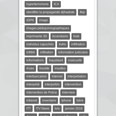
hyperterrorisme
ICA
identifier la propagande djihadiste
Ifop
IGPN
image
images pédopornographiques
imprimante 3D
Incendiaire
Inde
individus capuchés
Indre
infiltration
infiltré
infitration
information judiciaire
informations
Inquiétant
insécurité
Insee
Insolite
insultes
interbancaires
internet
interpellation
interpellé
interpellés
intervention
intervention de Police
Interview
intrenet
inventaire
Iphone
Isère
ITT
ITV News
Ivre
janvier 2016