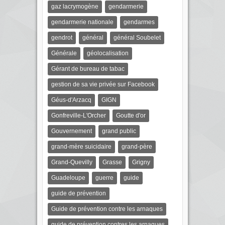
gaz lacrymogène
gendarmerie
gendarmerie nationale
gendarmes
gendrot
général
général Soubelet
Générale
géolocalisation
Gérant de bureau de tabac
gestion de sa vie privée sur Facebook
Géus-d'Arzacq
GIGN
Gonfreville-L'Orcher
Goutte d'or
Gouvernement
grand public
grand-mère suicidaire
grand-père
Grand-Quevilly
Grasse
Grigny
Guadeloupe
guerre
guide
guide de prévention
Guide de prévention contre les arnaques
guide de prévention contres les arnaques