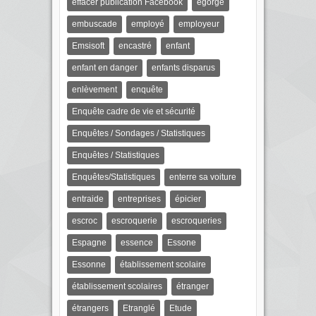
effacer publication Facebook
égorge
embuscade
employé
employeur
Emsisoft
encastré
enfant
enfant en danger
enfants disparus
enlèvement
enquête
Enquête cadre de vie et sécurité
Enquêtes / Sondages / Statistiques
Enquêtes / Statistiques
Enquêtes/Statistiques
enterre sa voiture
entraide
entreprises
épicier
escroc
escroquerie
escroqueries
Espagne
essence
Essone
Essonne
établissement scolaire
établissement scolaires
étranger
étrangers
Etranglé
Etude