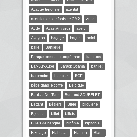
attaque de masse
Attaque RER D
Attaque terroriste
attentat
attention des enfants de CM2
Aube
Aude
Avast Antivirus
avertir
Aveyron
bagage
bague
balai
balle
Banlieue
Banque centrale européenne
banques
Bar-Sur-Aube
Barack Obama
barillet
baromètre
bataclan
BCE
bébé dans le coffre
Belgique
Benicio Del Toro
Bertrand SOUBELET
Bettant
Béziers
Bible
bijouterie
Bijoutier
billet
billets
Billets de banque
binôme
biphobie
Bizutage
Blablacar
Blamont
Blanc