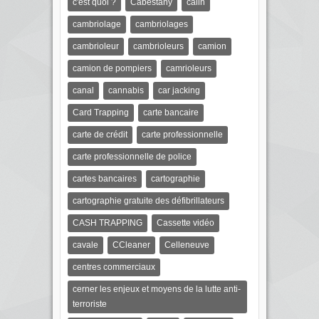
c'est quoi ?
Cabestany
câlin
cambriolage
cambriolages
cambrioleur
cambrioleurs
camion
camion de pompiers
camrioleurs
canal
cannabis
car jacking
Card Trapping
carte bancaire
carte de crédit
carte professionnelle
carte professionnelle de police
cartes bancaires
cartographie
cartographie gratuite des défibrillateurs
CASH TRAPPING
Cassette vidéo
cavale
CCleaner
Celleneuve
centres commerciaux
cerner les enjeux et moyens de la lutte anti-
terroriste