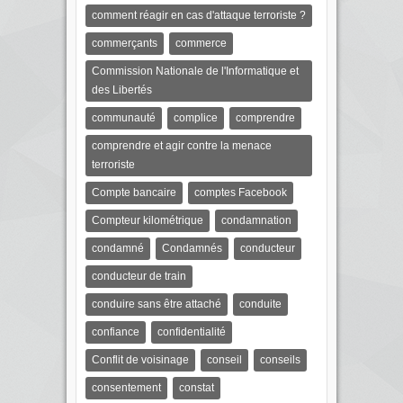
comment réagir en cas d'attaque terroriste ?
commerçants
commerce
Commission Nationale de l'Informatique et
des Libertés
communauté
complice
comprendre
comprendre et agir contre la menace
terroriste
Compte bancaire
comptes Facebook
Compteur kilométrique
condamnation
condamné
Condamnés
conducteur
conducteur de train
conduire sans être attaché
conduite
confiance
confidentialité
Conflit de voisinage
conseil
conseils
consentement
constat