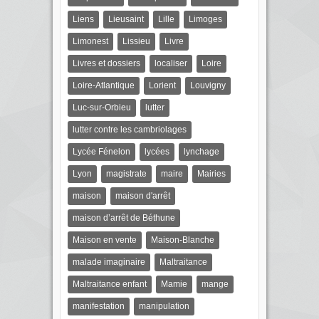
Liens
Lieusaint
Lille
Limoges
Limonest
Lissieu
Livre
Livres et dossiers
localiser
Loire
Loire-Atlantique
Lorient
Louvigny
Luc-sur-Orbieu
lutter
lutter contre les cambriolages
Lycée Fénelon
lycées
lynchage
Lyon
magistrate
maire
Mairies
maison
maison d'arrêt
maison d’arrêt de Béthune
Maison en vente
Maison-Blanche
malade imaginaire
Maltraitance
Maltraitance enfant
Mamie
mange
manifestation
manipulation