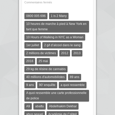
Commentaires fermés
0800 005 696
1 is 2 Many
10 heures de marche à pied à New York en
tant que femme
10 Hours of Walking in NYC as a Woman
1er juillet
2 g/l d’alcool dans le sang
2 millions de victimes
2012
2013
2016
25 mai
29 kg de résine de cannabis
40 millions d'automobilistes
89 ans
9 ans
90' enquête
a quoi ressemble
A quoi ressemble une carte professionnelle
de police
A9
abattu
Abdelhakim Dekhar
abus sexuel
Académie de Créteil