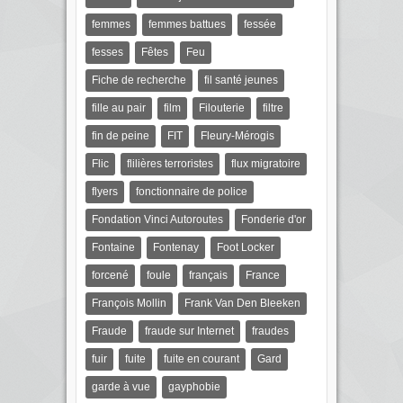
femmes
femmes battues
fessée
fesses
Fêtes
Feu
Fiche de recherche
fil santé jeunes
fille au pair
film
Filouterie
filtre
fin de peine
FIT
Fleury-Mérogis
Flic
flilières terroristes
flux migratoire
flyers
fonctionnaire de police
Fondation Vinci Autoroutes
Fonderie d'or
Fontaine
Fontenay
Foot Locker
forcené
foule
français
France
François Mollin
Frank Van Den Bleeken
Fraude
fraude sur Internet
fraudes
fuir
fuite
fuite en courant
Gard
garde à vue
gayphobie