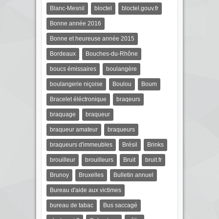
Blanc-Mesnil
bloctel
bloctel.gouv.fr
Bonne année 2016
Bonne et heureuse année 2015
Bordeaux
Bouches-du-Rhône
boucs émissaires
boulangère
boulangerie niçoise
Boulou
Boum
Bracelet éléctronique
braqeurs
braquage
braqueur
braqueur amateur
braqueurs
braqueurs d'immeubles
Brésil
Brinks
brouilleur
brouilleurs
Bruit
bruit.fr
Brunoy
Bruxelles
Bulletin annuel
Bureau d'aide aux victimes
bureau de tabac
Bus saccagé