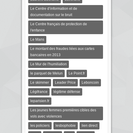
Le Centre d’information et de
documentation sur le bruit
Le Centre français de protection de
l'enfance
Le Mans
Le montant des fraudes liées aux cartes
bancaires en 2013
Le Mur de l'humiliation
le parquet de Melun
Le Point.fr
Le skimmer
Leader Price
Leboncoin
Légifrance
légitime défense
leparisien.fr
Les jeunes femmes premières cibles des
vols avec violences
les policiers
lesbophobie
lien direct