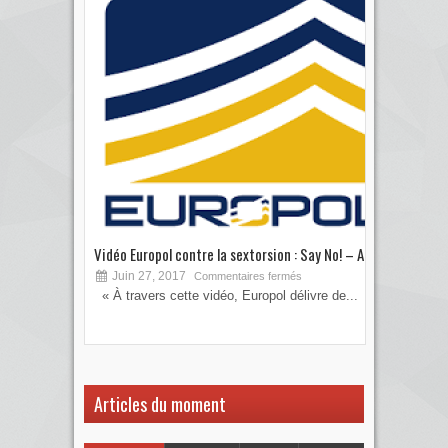
Vidéo Europol contre la sextorsion : Say No! – A...
Les 
Juin 27, 2017
S
Commentaires fermés
« À travers cette vidéo, Europol délivre de...
Vous
votre
Articles du moment