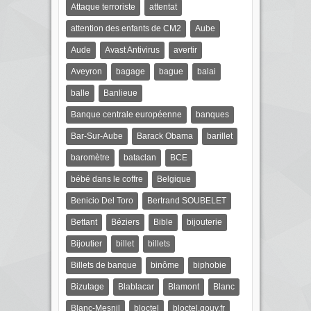
Attaque terroriste
attentat
attention des enfants de CM2
Aube
Aude
Avast Antivirus
avertir
Aveyron
bagage
bague
balai
balle
Banlieue
Banque centrale européenne
banques
Bar-Sur-Aube
Barack Obama
barillet
baromètre
bataclan
BCE
bébé dans le coffre
Belgique
Benicio Del Toro
Bertrand SOUBELET
Bettant
Béziers
Bible
bijouterie
Bijoutier
billet
billets
Billets de banque
binôme
biphobie
Bizutage
Blablacar
Blamont
Blanc
Blanc-Mesnil
bloctel
bloctel.gouv.fr