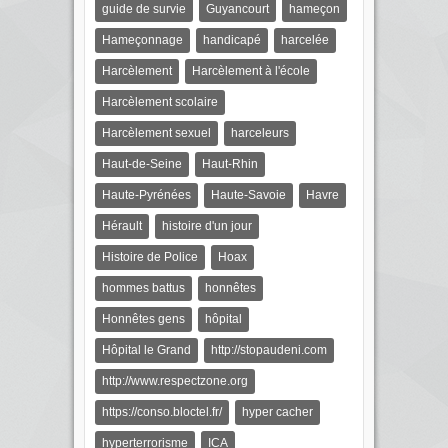
guide de survie
Guyancourt
hameçon
Hameçonnage
handicapé
harcelée
Harcèlement
Harcèlement à l'école
Harcèlement scolaire
Harcèlement sexuel
harceleurs
Haut-de-Seine
Haut-Rhin
Haute-Pyrénées
Haute-Savoie
Havre
Hérault
histoire d'un jour
Histoire de Police
Hoax
hommes battus
honnêtes
Honnêtes gens
hôpital
Hôpital le Grand
http://stopaudeni.com
http://www.respectzone.org
https://conso.bloctel.fr/
hyper cacher
hyperterrorisme
ICA