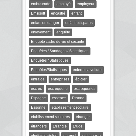
embuscade
employé
employeur
Emsisoft
encastré
enfant
enfant en danger
enfants disparus
enlèvement
enquête
Enquête cadre de vie et sécurité
Enquêtes / Sondages / Statistiques
Enquêtes / Statistiques
Enquêtes/Statistiques
enterre sa voiture
entraide
entreprises
épicier
escroc
escroquerie
escroqueries
Espagne
essence
Essone
Essonne
établissement scolaire
établissement scolaires
étranger
étrangers
Etranglé
Etude
étudiante violée
europol
euthanasie