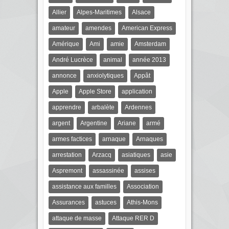
Allier
Alpes-Maritimes
Alsace
amateur
amendes
American Express
Amérique
Ami
amie
Amsterdam
André Lucrèce
animal
année 2013
annonce
anxiolytiques
Appât
Apple
Apple Store
application
apprendre
arbalète
Ardennes
argent
Argentine
Ariane
armé
armes factices
arnaque
Arnaques
arrestation
Arzacq
asiatiques
asie
Aspremont
assassinée
assises
assistance aux familles
Association
Assurances
astuces
Athis-Mons
attaque de masse
Attaque RER D