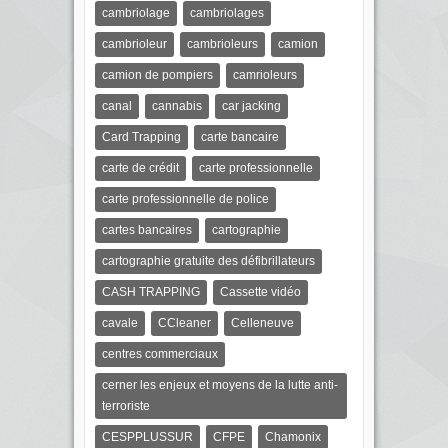
cambriolage
cambriolages
cambrioleur
cambrioleurs
camion
camion de pompiers
camrioleurs
canal
cannabis
car jacking
Card Trapping
carte bancaire
carte de crédit
carte professionnelle
carte professionnelle de police
cartes bancaires
cartographie
cartographie gratuite des défibrillateurs
CASH TRAPPING
Cassette vidéo
cavale
CCleaner
Celleneuve
centres commerciaux
cerner les enjeux et moyens de la lutte anti-
terroriste
CESPPLUSSUR
CFPE
Chamonix