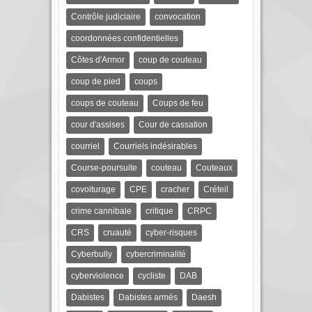
Contrôle judiciaire
convocation
coordonnées confidentielles
Côtes d'Armor
coup de couteau
coup de pied
coups
coups de couteau
Coups de feu
cour d'assises
Cour de cassation
courriel
Courriels indésirables
Course-poursuite
couteau
Couteaux
covoiturage
CPE
cracher
Créteil
crime cannibale
critique
CRPC
CRS
cruauté
cyber-risques
Cyberbully
cybercriminalité
cyberviolence
cycliste
DAB
Dabistes
Dabistes armés
Daesh