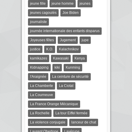
jeune fille
jeune homme
jeunes
jeunes cagoulés
Joe Biden
journaliste
journée internationale des enfants disparus
Joyeuses fêtes
Jugement
jupe
justice
K.O.
Kalachnikov
kamikazes
Kawasaki
Kenya
Kidnapping
kiki
Kunming
l'Araignée
La ceinture de sécurité
La Chamberte
La Ciotat
La Courneuve
La France Orange Mécanique
La Rochelle
La tour Eiffel fermée
La violence conjugale
lanceur de chat
Laurent Obertone
Lavérune