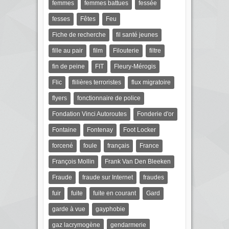
femmes
femmes battues
fessée
fesses
Fêtes
Feu
Fiche de recherche
fil santé jeunes
fille au pair
film
Filouterie
filtre
fin de peine
FIT
Fleury-Mérogis
Flic
flilières terroristes
flux migratoire
flyers
fonctionnaire de police
Fondation Vinci Autoroutes
Fonderie d'or
Fontaine
Fontenay
Foot Locker
forcené
foule
français
France
François Mollin
Frank Van Den Bleeken
Fraude
fraude sur Internet
fraudes
fuir
fuite
fuite en courant
Gard
garde à vue
gayphobie
gaz lacrymogène
gendarmerie