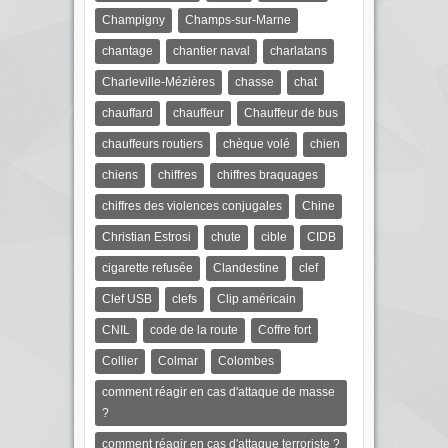
Champigny
Champs-sur-Marne
chantage
chantier naval
charlatans
Charleville-Mézières
chasse
chat
chauffard
chauffeur
Chauffeur de bus
chauffeurs routiers
chèque volé
chien
chiens
chiffres
chiffres braquages
chiffres des violences conjugales
Chine
Christian Estrosi
chute
cible
CIDB
cigarette refusée
Clandestine
clef
Clef USB
clefs
Clip américain
CNIL
code de la route
Coffre fort
Collier
Colmar
Colombes
comment réagir en cas d'attaque de masse
?
comment réagir en cas d'attaque terroriste ?