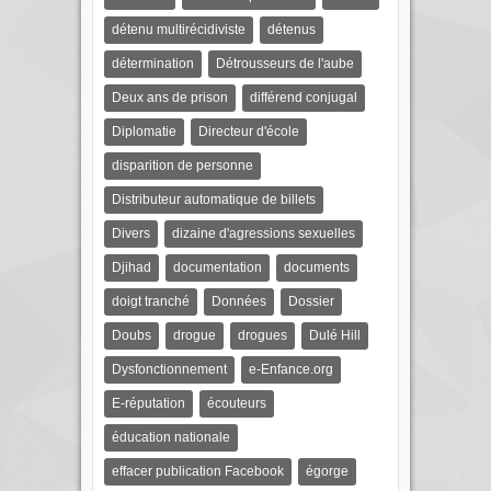
détenu multirécidiviste
détenus
détermination
Détrousseurs de l'aube
Deux ans de prison
différend conjugal
Diplomatie
Directeur d'école
disparition de personne
Distributeur automatique de billets
Divers
dizaine d'agressions sexuelles
Djihad
documentation
documents
doigt tranché
Données
Dossier
Doubs
drogue
drogues
Dulé Hill
Dysfonctionnement
e-Enfance.org
E-réputation
écouteurs
éducation nationale
effacer publication Facebook
égorge