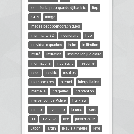
identifier la propagande djihadiste
Ifop
IGPN
image
images pédopornographiques
imprimante 3D
Incendiaire
Inde
individus capuchés
Indre
infiltration
infiltré
infitration
information judiciaire
informations
Inquiétant
insécurité
Insee
Insolite
insultes
interbancaires
internet
interpellation
interpellé
interpellés
intervention
intervention de Police
Interview
intrenet
inventaire
Iphone
Isère
ITT
ITV News
Ivre
janvier 2016
Japon
jardin
je suis à l'heure
jette