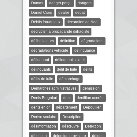
Damas
danger perçu
dangers
Daniel Craig
dealer
débat
Débits frauduleux
décoration de Noël
décrypter la propagande djihadiste
défibrillateurs
définition
dégradations
dégradations véhicule
délinquance
délinquant
délinquant sexuel
délinquants
délit de fuite
délits
délits de fuite
démarchage
Démarches administratives
démission
Denis Brogniart
dent
dentition acérée
dents en or
département
Dépouiller
Dérive sectaire
Description
désinformation
désœuvré
Détection
détention
détention provisoire
détenu