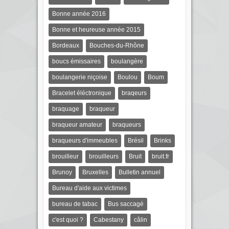
Bonne année 2016
Bonne et heureuse année 2015
Bordeaux
Bouches-du-Rhône
boucs émissaires
boulangère
boulangerie niçoise
Boulou
Boum
Bracelet éléctronique
braqeurs
braquage
braqueur
braqueur amateur
braqueurs
braqueurs d'immeubles
Brésil
Brinks
brouilleur
brouilleurs
Bruit
bruit.fr
Brunoy
Bruxelles
Bulletin annuel
Bureau d'aide aux victimes
bureau de tabac
Bus saccagé
c'est quoi ?
Cabestany
câlin