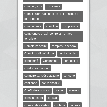
commerçants
commerce
Commission Nationale de l'Informatique et
des Libertés
communauté
complice
comprendre
comprendre et agir contre la menace
terroriste
Compte bancaire
comptes Facebook
Compteur kilométrique
condamnation
condamné
Condamnés
conducteur
conducteur de train
conduire sans être attaché
conduite
confiance
confidentialité
Conflit de voisinage
conseil
conseils
consentement
constat
Constat des Préfets
contenu
contrôle