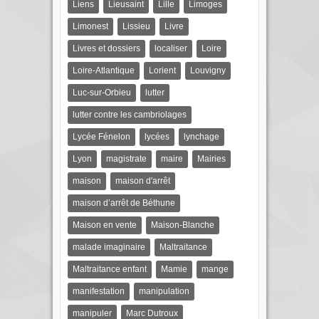
Liens
Lieusaint
Lille
Limoges
Limonest
Lissieu
Livre
Livres et dossiers
localiser
Loire
Loire-Atlantique
Lorient
Louvigny
Luc-sur-Orbieu
lutter
lutter contre les cambriolages
Lycée Fénelon
lycées
lynchage
Lyon
magistrate
maire
Mairies
maison
maison d'arrêt
maison d’arrêt de Béthune
Maison en vente
Maison-Blanche
malade imaginaire
Maltraitance
Maltraitance enfant
Mamie
mange
manifestation
manipulation
manipuler
Marc Dutroux