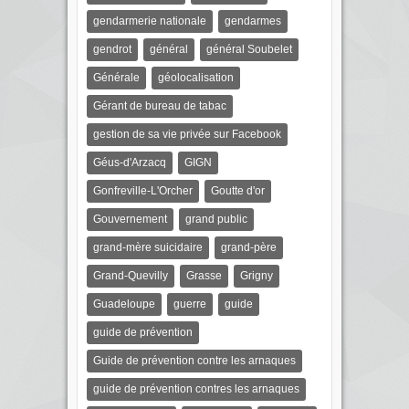
gendarmerie nationale
gendarmes
gendrot
général
général Soubelet
Générale
géolocalisation
Gérant de bureau de tabac
gestion de sa vie privée sur Facebook
Géus-d'Arzacq
GIGN
Gonfreville-L'Orcher
Goutte d'or
Gouvernement
grand public
grand-mère suicidaire
grand-père
Grand-Quevilly
Grasse
Grigny
Guadeloupe
guerre
guide
guide de prévention
Guide de prévention contre les arnaques
guide de prévention contres les arnaques