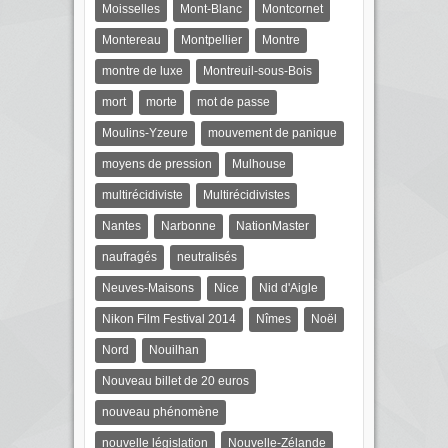
Moisselles
Mont-Blanc
Montcornet
Montereau
Montpellier
Montre
montre de luxe
Montreuil-sous-Bois
mort
morte
mot de passe
Moulins-Yzeure
mouvement de panique
moyens de pression
Mulhouse
multirécidiviste
Multirécidivistes
Nantes
Narbonne
NationMaster
naufragés
neutralisés
Neuves-Maisons
Nice
Nid d'Aigle
Nikon Film Festival 2014
Nîmes
Noël
Nord
Nouilhan
Nouveau billet de 20 euros
nouveau phénomène
nouvelle législation
Nouvelle-Zélande