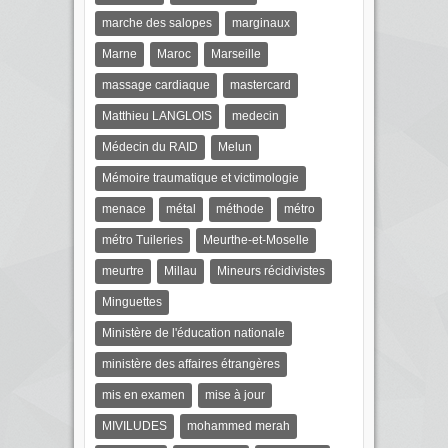
marche des salopes
marginaux
Marne
Maroc
Marseille
massage cardiaque
mastercard
Matthieu LANGLOIS
medecin
Médecin du RAID
Melun
Mémoire traumatique et victimologie
menace
métal
méthode
métro
métro Tuileries
Meurthe-et-Moselle
meurtre
Millau
Mineurs récidivistes
Minguettes
Ministère de l'éducation nationale
ministère des affaires étrangères
mis en examen
mise à jour
MIVILUDES
mohammed merah