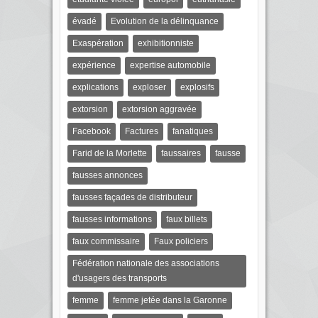
évadé
Evolution de la délinquance
Exaspération
exhibitionniste
expérience
expertise automobile
explications
exploser
explosifs
extorsion
extorsion aggravée
Facebook
Factures
fanatiques
Farid de la Morlette
faussaires
fausse
fausses annonces
fausses façades de distributeur
fausses informations
faux billets
faux commissaire
Faux policiers
Fédération nationale des associations
d'usagers des transports
femme
femme jetée dans la Garonne