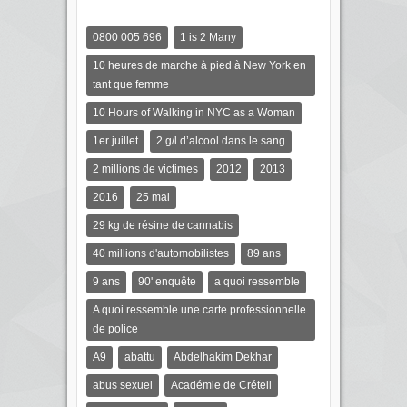
0800 005 696
1 is 2 Many
10 heures de marche à pied à New York en
tant que femme
10 Hours of Walking in NYC as a Woman
1er juillet
2 g/l d’alcool dans le sang
2 millions de victimes
2012
2013
2016
25 mai
29 kg de résine de cannabis
40 millions d'automobilistes
89 ans
9 ans
90' enquête
a quoi ressemble
A quoi ressemble une carte professionnelle
de police
A9
abattu
Abdelhakim Dekhar
abus sexuel
Académie de Créteil