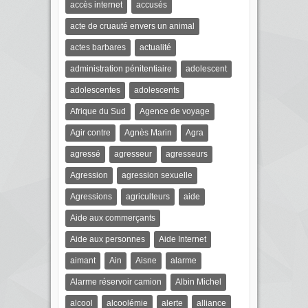
accès internet
accusés
acte de cruauté envers un animal
actes barbares
actualité
administration pénitentiaire
adolescent
adolescentes
adolescents
Afrique du Sud
Agence de voyage
Agir contre
Agnès Marin
Agra
agressé
agresseur
agresseurs
Agression
agression sexuelle
Agressions
agriculteurs
aide
Aide aux commerçants
Aide aux personnes
Aide Internet
aimant
Ain
Aisne
alarme
Alarme réservoir camion
Albin Michel
alcool
alcoolémie
alerte
alliance