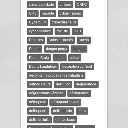
crime cannibale
critique
CRPC
CRS
cruauté
cyber-risques
Cyberbully
cybercriminalité
cyberviolence
cycliste
DAB
Dabistes
Dabistes armés
Daesh
Damas
danger perçu
dangers
Daniel Craig
dealer
débat
Débits frauduleux
décoration de Noël
décrypter la propagande djihadiste
défibrillateurs
définition
dégradations
dégradations véhicule
délinquance
délinquant
délinquant sexuel
délinquants
délit de fuite
délits
délits de fuite
démarchage