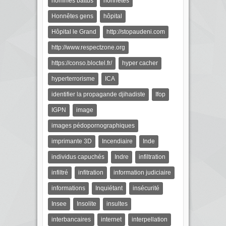
hommes battus
honnêtes
Honnêtes gens
hôpital
Hôpital le Grand
http://stopaudeni.com
http://www.respectzone.org
https://conso.bloctel.fr/
hyper cacher
hyperterrorisme
ICA
identifier la propagande djihadiste
Ifop
IGPN
image
images pédopornographiques
imprimante 3D
Incendiaire
Inde
individus capuchés
Indre
infiltration
infiltré
infitration
information judiciaire
informations
Inquiétant
insécurité
Insee
Insolite
insultes
interbancaires
internet
interpellation