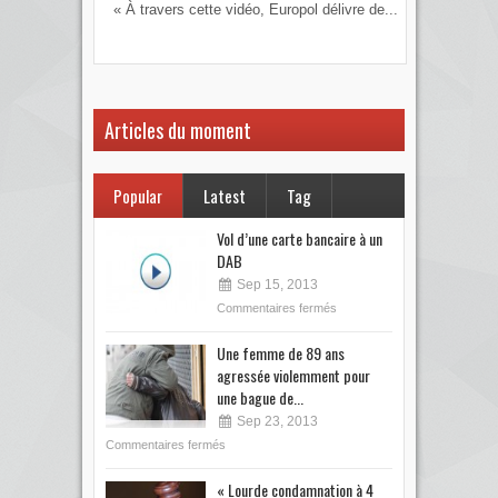
« À travers cette vidéo, Europol délivre de...
Vous
votre
Articles du moment
Popular
Latest
Tag
Vol d’une carte bancaire à un
DAB
Sep 15, 2013
Commentaires fermés
Une femme de 89 ans
agressée violemment pour
une bague de...
Sep 23, 2013
Commentaires fermés
« Lourde condamnation à 4