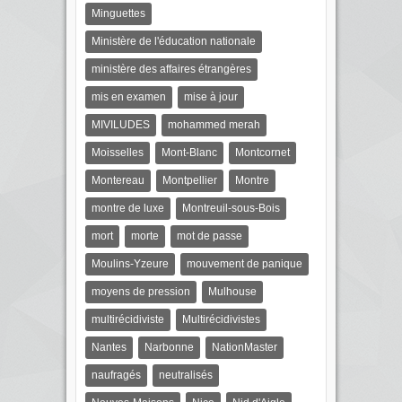
Minguettes
Ministère de l'éducation nationale
ministère des affaires étrangères
mis en examen
mise à jour
MIVILUDES
mohammed merah
Moisselles
Mont-Blanc
Montcornet
Montereau
Montpellier
Montre
montre de luxe
Montreuil-sous-Bois
mort
morte
mot de passe
Moulins-Yzeure
mouvement de panique
moyens de pression
Mulhouse
multirécidiviste
Multirécidivistes
Nantes
Narbonne
NationMaster
naufragés
neutralisés