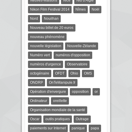
Neuves-Maisons
Nice
Nid d'Aigle
Nikon Film Festival 2014
Nîmes
Noël
Nord
Nouilhan
Nouveau billet de 20 euros
nouveau phénomène
nouvelle législation
Nouvelle-Zélande
Numéro vert
numéros d'opposition
numéros d'urgence
Observatoire
octogénaire
OFDT
Ohio
OMS
ONDRP
OnTeManipule.fr
Opération d'envergure
opposition
or
Ordinateur
oreillette
Organisation mondiale de la santé
Oscar
outils pratiques
Outrage
paiements sur Internet
panique
papa