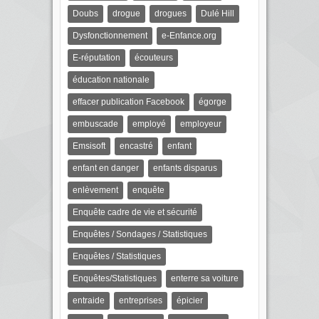
Doubs
drogue
drogues
Dulé Hill
Dysfonctionnement
e-Enfance.org
E-réputation
écouteurs
éducation nationale
effacer publication Facebook
égorge
embuscade
employé
employeur
Emsisoft
encastré
enfant
enfant en danger
enfants disparus
enlèvement
enquête
Enquête cadre de vie et sécurité
Enquêtes / Sondages / Statistiques
Enquêtes / Statistiques
Enquêtes/Statistiques
enterre sa voiture
entraide
entreprises
épicier