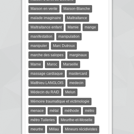
Maison en vente
Maison-Blanche
malade imaginaire
Maltraitance
Maltraitance enfant
Mamie
mange
manifestation
manipulation
manipuler
Marc Dutroux
marche des salopes
marginaux
Marne
Maroc
Marseille
massage cardiaque
mastercard
Matthieu LANGLOIS
medecin
Médecin du RAID
Melun
Mémoire traumatique et victimologie
menace
métal
méthode
métro
métro Tuileries
Meurthe-et-Moselle
meurtre
Millau
Mineurs récidivistes