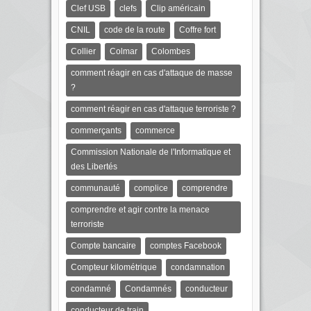
Clef USB
clefs
Clip américain
CNIL
code de la route
Coffre fort
Collier
Colmar
Colombes
comment réagir en cas d'attaque de masse
?
comment réagir en cas d'attaque terroriste ?
commerçants
commerce
Commission Nationale de l'Informatique et
des Libertés
communauté
complice
comprendre
comprendre et agir contre la menace
terroriste
Compte bancaire
comptes Facebook
Compteur kilométrique
condamnation
condamné
Condamnés
conducteur
conducteur de train