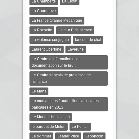
La Chamberte
La Ciotat
La Courneuve
La France Orange Mécanique
La Rochelle
La tour Eiffel fermée
La violence conjugale
lanceur de chat
Laurent Obertone
Lavérune
Le Centre d’information et de
documentation sur le bruit
Le Centre français de protection de
l'enfance
Le Mans
Le montant des fraudes liées aux cartes
bancaires en 2013
Le Mur de l'humiliation
le parquet de Melun
Le Point.fr
Le skimmer
Leader Price
Leboncoin