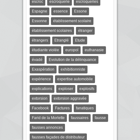
escroc
escroquerie
escroqueries
Espagne
essence
Essone
Essonne
établissement scolaire
établissement scolaires
étranger
étrangers
Etranglé
Etude
étudiante violée
europol
euthanasie
évadé
Evolution de la délinquance
Exaspération
exhibitionniste
expérience
expertise automobile
explications
exploser
explosifs
extorsion
extorsion aggravée
Facebook
Factures
fanatiques
Farid de la Morlette
faussaires
fausse
fausses annonces
fausses façades de distributeur