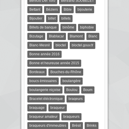
Benicio Del Toro
Bertrand SOUBELET
Bettant
Béziers
Bible
bijouterie
Bijoutier
billet
billets
Billets de banque
binôme
biphobie
Bizutage
Blablacar
Blamont
Blanc
Blanc-Mesnil
bloctel
bloctel.gouv.fr
Bonne année 2016
Bonne et heureuse année 2015
Bordeaux
Bouches-du-Rhône
boucs émissaires
boulangère
boulangerie niçoise
Boulou
Boum
Bracelet éléctronique
braqeurs
braquage
braqueur
braqueur amateur
braqueurs
braqueurs d'immeubles
Brésil
Brinks