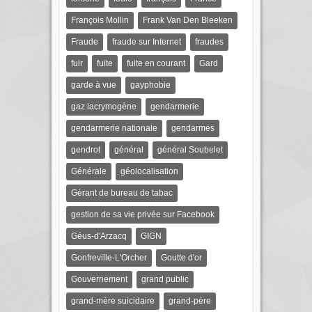
François Mollin
Frank Van Den Bleeken
Fraude
fraude sur Internet
fraudes
fuir
fuite
fuite en courant
Gard
garde à vue
gayphobie
gaz lacrymogène
gendarmerie
gendarmerie nationale
gendarmes
gendrot
général
général Soubelet
Générale
géolocalisation
Gérant de bureau de tabac
gestion de sa vie privée sur Facebook
Géus-d'Arzacq
GIGN
Gonfreville-L'Orcher
Goutte d'or
Gouvernement
grand public
grand-mère suicidaire
grand-père