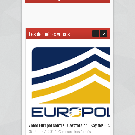
Les dernières vidéos
Vidéo Europol contre la sextorsion : Say No! – A...
Les 
Juin 27, 2017
S
Commentaires fermés