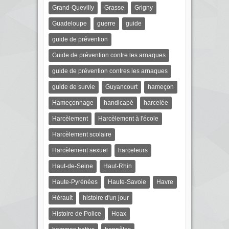
Grand-Quevilly
Grasse
Grigny
Guadeloupe
guerre
guide
guide de prévention
Guide de prévention contre les arnaques
guide de prévention contres les arnaques
guide de survie
Guyancourt
hameçon
Hameçonnage
handicapé
harcelée
Harcèlement
Harcèlement à l'école
Harcèlement scolaire
Harcèlement sexuel
harceleurs
Haut-de-Seine
Haut-Rhin
Haute-Pyrénées
Haute-Savoie
Havre
Hérault
histoire d'un jour
Histoire de Police
Hoax