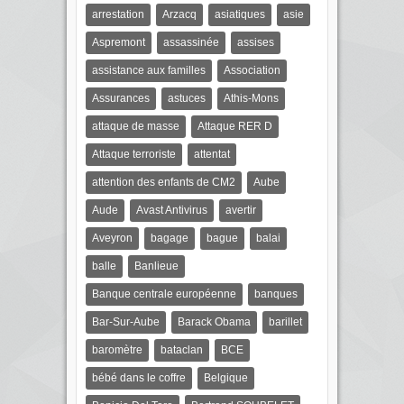
arrestation
Arzacq
asiatiques
asie
Aspremont
assassinée
assises
assistance aux familles
Association
Assurances
astuces
Athis-Mons
attaque de masse
Attaque RER D
Attaque terroriste
attentat
attention des enfants de CM2
Aube
Aude
Avast Antivirus
avertir
Aveyron
bagage
bague
balai
balle
Banlieue
Banque centrale européenne
banques
Bar-Sur-Aube
Barack Obama
barillet
baromètre
bataclan
BCE
bébé dans le coffre
Belgique