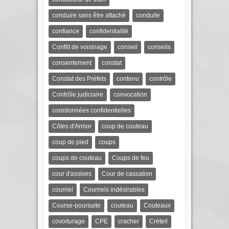
conduire sans être attaché
conduite
confiance
confidentialité
Conflit de voisinage
conseil
conseils
consentement
constat
Constat des Préfets
contenu
contrôle
Contrôle judiciaire
convocation
coordonnées confidentielles
Côtes d'Armor
coup de couteau
coup de pied
coups
coups de couteau
Coups de feu
cour d'assises
Cour de cassation
courriel
Courriels indésirables
Course-poursuite
couteau
Couteaux
covoiturage
CPE
cracher
Créteil