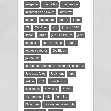
interpellé
interpellés
intervention
intervention de Police
Interview
intrenet
inventaire
Iphone
Isère
ITT
ITV News
Ivre
janvier 2016
Japon
jardin
je suis à l'heure
jette
jeune fille
jeune homme
jeunes
jeunes cagoulés
Joe Biden
journaliste
journée internationale des enfants disparus
Joyeuses fêtes
Jugement
jupe
justice
K.O.
Kalachnikov
kamikazes
Kawasaki
Kenya
Kidnapping
kiki
Kunming
l'Araignée
La ceinture de sécurité