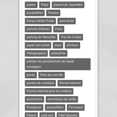
papier
Papy
paquet de cigarettes
paramètres
Parana
Paray-Vieille-Poste
pare-brise
parents d'élèves
Paris
parking de Marseille
Pas-de-Calais
payer son achat
pays
pêcheur
Pédagogique
pédophile
peloton de gendarmerie de haute
montagne
perdu
Père tue son fils
permis de conduire
Permis Internet
Permis Internet pour les enfants
permission
permission de sortie
Perpignan
perquisition
Perroquet
Pétard
petit ami
Petit-Quevilly