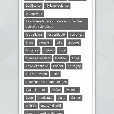
Légifrance
légitime défense
leparisien.fr
Les jeunes femmes premières cibles des
vols avec violences
les policiers
lesbophobie
lien direct
Liens
Lieusaint
Lille
Limoges
Limonest
Lissieu
Livre
Livres et dossiers
localiser
Loire
Loire-Atlantique
Lorient
Louvigny
Luc-sur-Orbieu
lutter
lutter contre les cambriolages
Lycée Fénelon
lycées
lynchage
Lyon
magistrate
maire
Mairies
maison
maison d'arrêt
maison d’arrêt de Béthune