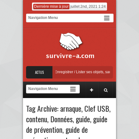
Dernière mise à jour
juillet 2nd, 2021 1:24
– Mise à jour Apple
ACTUS
Enregistrer / Lister ses objets, sauvegarder ses factures
contre la sextorsion : Say No! – A campaign against online sexual coercion and exto
– Mise à jour Apple
Tag Archive:
arnaque
,
Clef USB
,
contenu
,
Données
,
guide
,
guide
de prévention
,
guide de