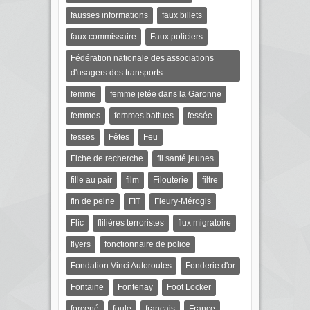
fausses informations
faux billets
faux commissaire
Faux policiers
Fédération nationale des associations
d'usagers des transports
femme
femme jetée dans la Garonne
femmes
femmes battues
fessée
fesses
Fêtes
Feu
Fiche de recherche
fil santé jeunes
fille au pair
film
Filouterie
filtre
fin de peine
FIT
Fleury-Mérogis
Flic
flilières terroristes
flux migratoire
flyers
fonctionnaire de police
Fondation Vinci Autoroutes
Fonderie d'or
Fontaine
Fontenay
Foot Locker
forcené
foule
français
France