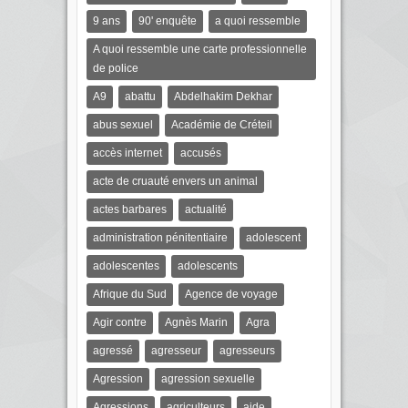
9 ans
90' enquête
a quoi ressemble
A quoi ressemble une carte professionnelle
de police
A9
abattu
Abdelhakim Dekhar
abus sexuel
Académie de Créteil
accès internet
accusés
acte de cruauté envers un animal
actes barbares
actualité
administration pénitentiaire
adolescent
adolescentes
adolescents
Afrique du Sud
Agence de voyage
Agir contre
Agnès Marin
Agra
agressé
agresseur
agresseurs
Agression
agression sexuelle
Agressions
agriculteurs
aide