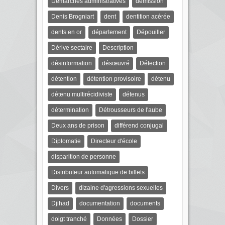
Démarches administratives
démission
Denis Brogniart
dent
dentition acérée
dents en or
département
Dépouiller
Dérive sectaire
Description
désinformation
désœuvré
Détection
détention
détention provisoire
détenu
détenu multirécidiviste
détenus
détermination
Détrousseurs de l'aube
Deux ans de prison
différend conjugal
Diplomatie
Directeur d'école
disparition de personne
Distributeur automatique de billets
Divers
dizaine d'agressions sexuelles
Djihad
documentation
documents
doigt tranché
Données
Dossier