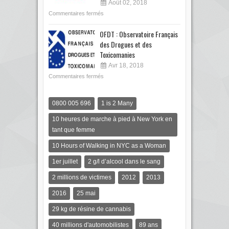
Août 02, 2018
Commentaires fermés
OFDT : Observatoire Français
des Drogues et des
Toxicomanies
Avr 18, 2018
Commentaires fermés
0800 005 696
1 is 2 Many
10 heures de marche à pied à New York en
tant que femme
10 Hours of Walking in NYC as a Woman
1er juillet
2 g/l d’alcool dans le sang
2 millions de victimes
2012
2013
2016
25 mai
29 kg de résine de cannabis
40 millions d'automobilistes
89 ans