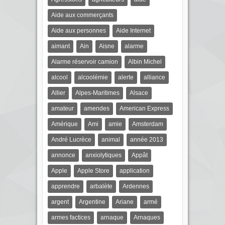
Aide aux commerçants
Aide aux personnes
Aide Internet
aimant
Ain
Aisne
alarme
Alarme réservoir camion
Albin Michel
alcool
alcoolémie
alerte
alliance
Allier
Alpes-Maritimes
Alsace
amateur
amendes
American Express
Amérique
Ami
amie
Amsterdam
André Lucrèce
animal
année 2013
annonce
anxiolytiques
Appât
Apple
Apple Store
application
apprendre
arbalète
Ardennes
argent
Argentine
Ariane
armé
armes factices
arnaque
Arnaques