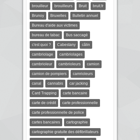
brouilleur
brouilleurs
Bruit
bruit.fr
Brunoy
Bruxelles
Bulletin annuel
Bureau d'aide aux victimes
bureau de tabac
Bus saccagé
c'est quoi ?
Cabestany
câlin
cambriolage
cambriolages
cambrioleur
cambrioleurs
camion
camion de pompiers
camrioleurs
canal
cannabis
car jacking
Card Trapping
carte bancaire
carte de crédit
carte professionnelle
carte professionnelle de police
cartes bancaires
cartographie
cartographie gratuite des défibrillateurs