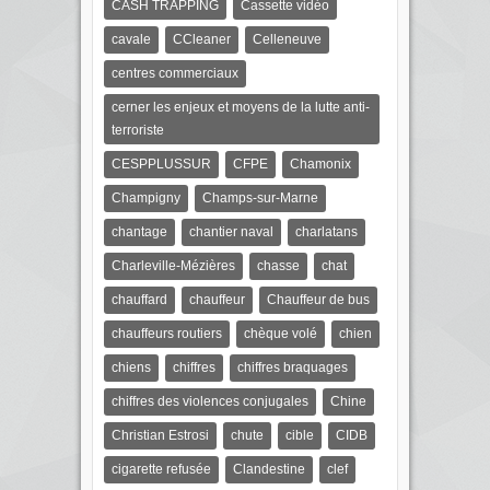
CASH TRAPPING
Cassette vidéo
cavale
CCleaner
Celleneuve
centres commerciaux
cerner les enjeux et moyens de la lutte anti-
terroriste
CESPPLUSSUR
CFPE
Chamonix
Champigny
Champs-sur-Marne
chantage
chantier naval
charlatans
Charleville-Mézières
chasse
chat
chauffard
chauffeur
Chauffeur de bus
chauffeurs routiers
chèque volé
chien
chiens
chiffres
chiffres braquages
chiffres des violences conjugales
Chine
Christian Estrosi
chute
cible
CIDB
cigarette refusée
Clandestine
clef