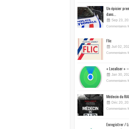
Un épicier pre
dans...
Sep 23, 20
Commentaires 
Flic
Juil 02, 20
Commentaires 
« Localiser » –
Jan 30, 20
Commentaires 
Médecin du RAI
Déc 20, 20
Commentaires 
Enregistrer / L