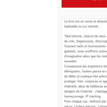
Le livre est en vente et disponi
habituelle ou sur internet.
"Mal informé, chacun de nous e
de vols, d'agressions, d'escroq
Souvent naïfs et inconscients
guettent, nous souffrons surto
d'imagination alors que les mal
revendre.
Connaissant par expérience le
délinquants, l'auteur passe en
de délits et explique très pré
protéger. Vols, violences et ag
d'identité, abus de faiblesse a
dangers de l'Internet : chantag
hameçonnage, IP tracking...
Pour chaque cas, renforcé par
vécus, l'auteur précise : comm