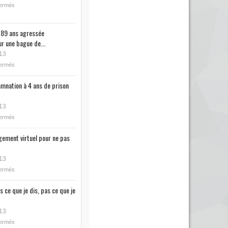
fermés
89 ans agressée
r une bague de...
13
fermés
mnation à 4 ans de prison
13
fermés
ugement virtuel pour ne pas
13
fermés
s ce que je dis, pas ce que je
13
fermés