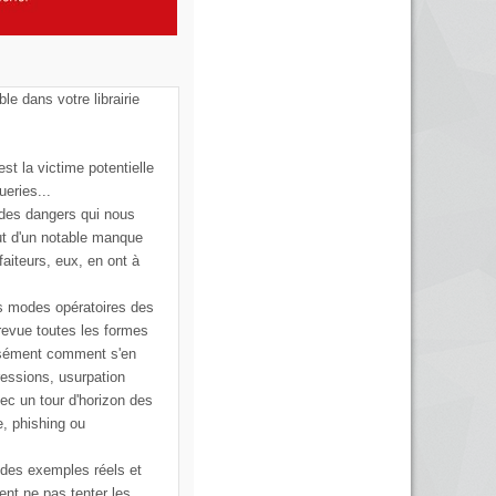
ble dans votre librairie
st la victime potentielle
ueries...
 des dangers qui nous
ut d'un notable manque
faiteurs, eux, en ont à
s modes opératoires des
 revue toutes les formes
cisément comment s'en
ressions, usurpation
vec un tour d'horizon des
e, phishing ou
 des exemples réels et
ent ne pas tenter les