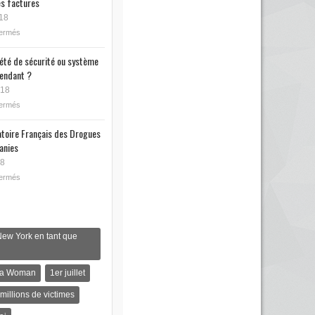
s factures
18
fermés
iété de sécurité ou système
endant ?
018
fermés
toire Français des Drogues
anies
18
fermés
New York en tant que
s a Woman
1er juillet
 millions de victimes