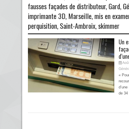
fausses façades de distributeur
,
Gard
,
Gé
imprimante 3D
,
Marseille
,
mis en exame
perquisition
,
Saint-Ambroix
,
skimmer
Un e
faça
d’un
Août
Génér
« Pour
recour
d’une
de 34 