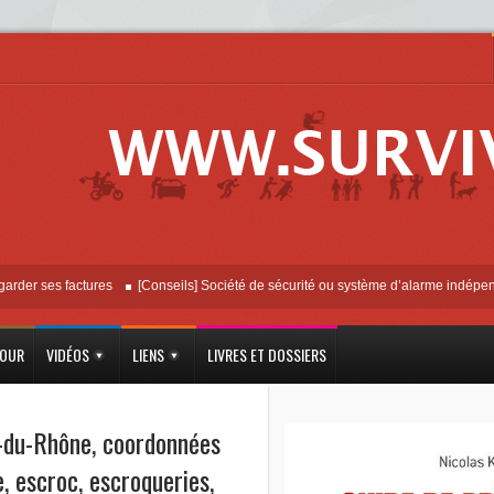
ses factures
[Conseils] Société de sécurité ou système d’alarme indépendant ?
JOUR
VIDÉOS
LIENS
LIVRES ET DOSSIERS
-du-Rhône
,
coordonnées
e
,
escroc
,
escroqueries
,