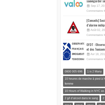
sauvegarder se
Sep 17, 20
Commentaires 
[Conseils] Soc
d’alarme indép
Août 02, 2
Commentaires 
OFDT : Observa
et des Toxicom
Avr 18, 20
Commentaires 
0800 005 696
1 is 2 Many
10 heures de marche à pied à 
femme
10 Hours of Walking in NYC a
2 g/l d’alcool dans le sang
2