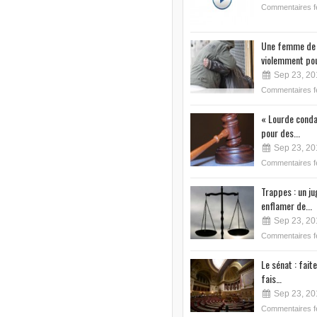
Commentaires 
Une femme de 
violemment pou
Sep 23, 20
Commentaires 
« Lourde conda
pour des...
Sep 23, 20
Commentaires 
Trappes : un j
enflamer de...
Sep 23, 20
Commentaires 
Le sénat : faite
fais…
Sep 23, 20
Commentaires 