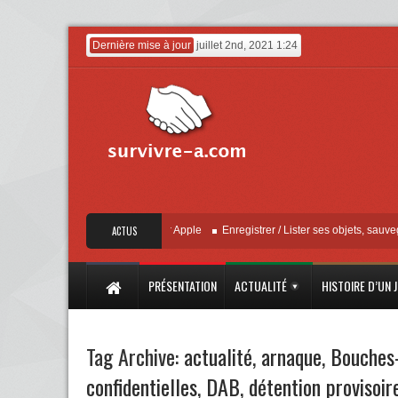
Dernière mise à jour
juillet 2nd, 2021 1:24
« Localiser » – Mise à jour Apple
ACTUS
Enregistrer / Lister ses objets, sauvegarder 
PRÉSENTATION
ACTUALITÉ
HISTOIRE D’UN 
Tag Archive:
actualité
,
arnaque
,
Bouches
confidentielles
,
DAB
,
détention provisoir