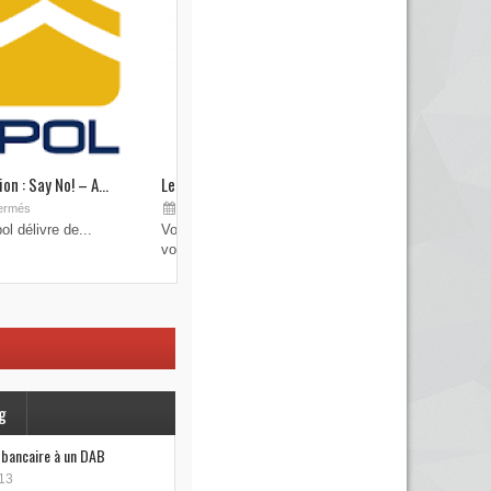
on : Say No! – A...
Les brouilleurs de clefs de véhicule
Sep 19, 2015
ermés
Commentaires fermés
l délivre de...
Vous pensez avoir verrouillé votre véhicule avec
votre...
g
e bancaire à un DAB
13