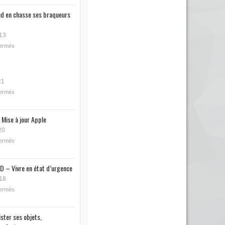
nd en chasse ses braqueurs
13
fermés
21
fermés
 Mise à jour Apple
20
fermés
D – Vivre en état d’urgence
18
fermés
ister ses objets,