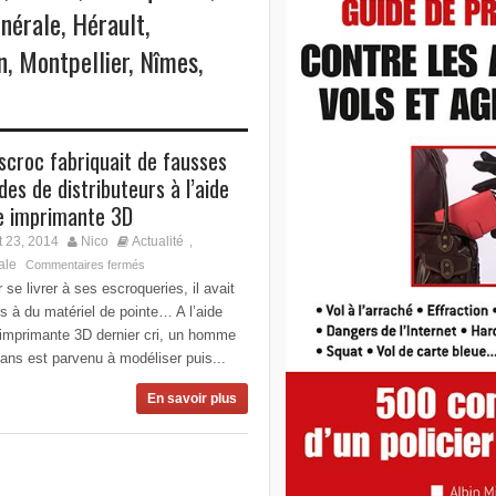
nérale
,
Hérault
,
n
,
Montpellier
,
Nîmes
,
scroc fabriquait de fausses
des de distributeurs à l’aide
e imprimante 3D
 23, 2014
Nico
Actualité
,
ale
Commentaires fermés
 se livrer à ses escroqueries, il avait
s à du matériel de pointe… A l’aide
 imprimante 3D dernier cri, un homme
ans est parvenu à modéliser puis...
En savoir plus