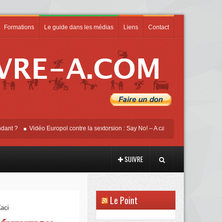
Formations
Le guide dans les médias
Liens
Contact
Vidéo Europol contre la sextorsion : Say No! – A campaign against online sexual
SUIVRE
Le Point