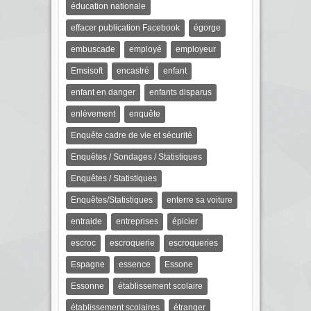
éducation nationale
effacer publication Facebook
égorge
embuscade
employé
employeur
Emsisoft
encastré
enfant
enfant en danger
enfants disparus
enlèvement
enquête
Enquête cadre de vie et sécurité
Enquêtes / Sondages / Statistiques
Enquêtes / Statistiques
Enquêtes/Statistiques
enterre sa voiture
entraide
entreprises
épicier
escroc
escroquerie
escroqueries
Espagne
essence
Essone
Essonne
établissement scolaire
établissement scolaires
étranger