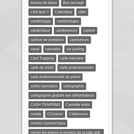
bureau de tabac
Bus saccagé
c'est quoi ?
Cabestany
câlin
cambriolage
cambriolages
cambrioleur
cambrioleurs
camion
camion de pompiers
camrioleurs
canal
cannabis
car jacking
Card Trapping
carte bancaire
carte de crédit
carte professionnelle
carte professionnelle de police
cartes bancaires
cartographie
cartographie gratuite des défibrillateurs
CASH TRAPPING
Cassette vidéo
cavale
CCleaner
Celleneuve
centres commerciaux
cerner les enjeux et moyens de la lutte anti-