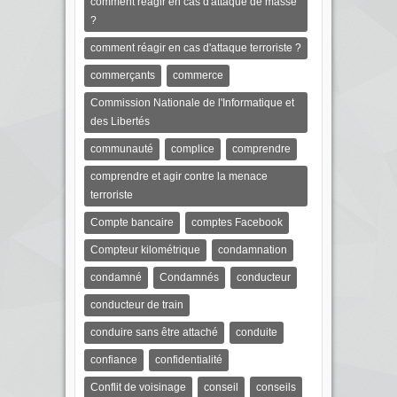
comment réagir en cas d'attaque de masse
?
comment réagir en cas d'attaque terroriste ?
commerçants
commerce
Commission Nationale de l'Informatique et
des Libertés
communauté
complice
comprendre
comprendre et agir contre la menace
terroriste
Compte bancaire
comptes Facebook
Compteur kilométrique
condamnation
condamné
Condamnés
conducteur
conducteur de train
conduire sans être attaché
conduite
confiance
confidentialité
Conflit de voisinage
conseil
conseils