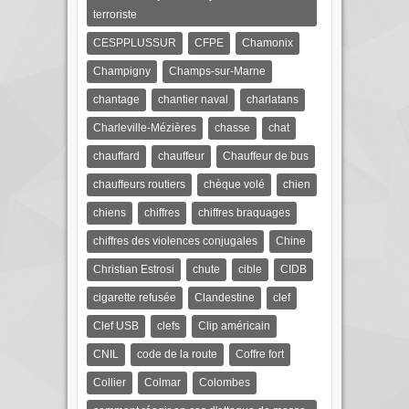
terroriste
CESPPLUSSUR
CFPE
Chamonix
Champigny
Champs-sur-Marne
chantage
chantier naval
charlatans
Charleville-Mézières
chasse
chat
chauffard
chauffeur
Chauffeur de bus
chauffeurs routiers
chèque volé
chien
chiens
chiffres
chiffres braquages
chiffres des violences conjugales
Chine
Christian Estrosi
chute
cible
CIDB
cigarette refusée
Clandestine
clef
Clef USB
clefs
Clip américain
CNIL
code de la route
Coffre fort
Collier
Colmar
Colombes