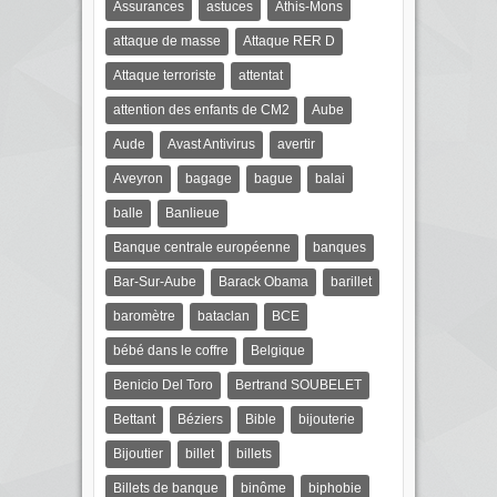
Assurances
astuces
Athis-Mons
attaque de masse
Attaque RER D
Attaque terroriste
attentat
attention des enfants de CM2
Aube
Aude
Avast Antivirus
avertir
Aveyron
bagage
bague
balai
balle
Banlieue
Banque centrale européenne
banques
Bar-Sur-Aube
Barack Obama
barillet
baromètre
bataclan
BCE
bébé dans le coffre
Belgique
Benicio Del Toro
Bertrand SOUBELET
Bettant
Béziers
Bible
bijouterie
Bijoutier
billet
billets
Billets de banque
binôme
biphobie