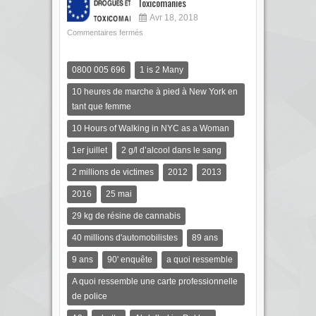
Toxicomanies
Avr 18, 2018
Commentaires fermés
0800 005 696
1 is 2 Many
10 heures de marche à pied à New York en
tant que femme
10 Hours of Walking in NYC as a Woman
1er juillet
2 g/l d’alcool dans le sang
2 millions de victimes
2012
2013
2016
25 mai
29 kg de résine de cannabis
40 millions d'automobilistes
89 ans
9 ans
90' enquête
a quoi ressemble
A quoi ressemble une carte professionnelle
de police