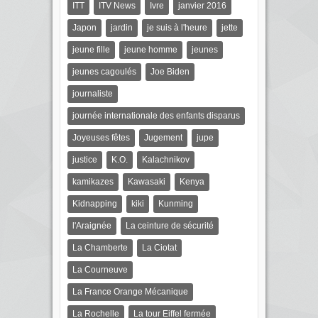
ITT
ITV News
Ivre
janvier 2016
Japon
jardin
je suis à l'heure
jette
jeune fille
jeune homme
jeunes
jeunes cagoulés
Joe Biden
journaliste
journée internationale des enfants disparus
Joyeuses fêtes
Jugement
jupe
justice
K.O.
Kalachnikov
kamikazes
Kawasaki
Kenya
Kidnapping
kiki
Kunming
l'Araignée
La ceinture de sécurité
La Chamberte
La Ciotat
La Courneuve
La France Orange Mécanique
La Rochelle
La tour Eiffel fermée