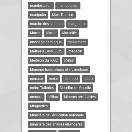
manifestation
manipulation
manipuler
Marc Dutroux
marche des salopes
marginaux
Marne
Maroc
Marseille
massage cardiaque
mastercard
Matthieu LANGLOIS
medecin
Médecin du RAID
Melun
Mémoire traumatique et victimologie
menace
métal
méthode
métro
métro Tuileries
Meurthe-et-Moselle
meurtre
Millau
Mineurs récidivistes
Minguettes
Ministère de l'éducation nationale
ministère des affaires étrangères