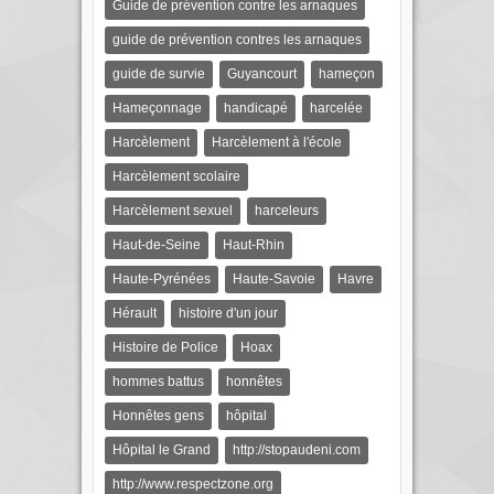
Guide de prévention contre les arnaques
guide de prévention contres les arnaques
guide de survie
Guyancourt
hameçon
Hameçonnage
handicapé
harcelée
Harcèlement
Harcèlement à l'école
Harcèlement scolaire
Harcèlement sexuel
harceleurs
Haut-de-Seine
Haut-Rhin
Haute-Pyrénées
Haute-Savoie
Havre
Hérault
histoire d'un jour
Histoire de Police
Hoax
hommes battus
honnêtes
Honnêtes gens
hôpital
Hôpital le Grand
http://stopaudeni.com
http://www.respectzone.org