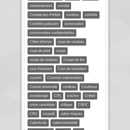
consentement
constat
Constat des Préfets
contenu
contrôle
Contrôle judiciaire
convocation
coordonnées confidentielles
Côtes d'Armor
coup de couteau
coup de pied
coups
coups de couteau
Coups de feu
cour d'assises
Cour de cassation
courriel
Courriels indésirables
Course-poursuite
couteau
Couteaux
covoiturage
CPE
cracher
Créteil
crime cannibale
critique
CRPC
CRS
cruauté
cyber-risques
Cyberbully
cybercriminalité