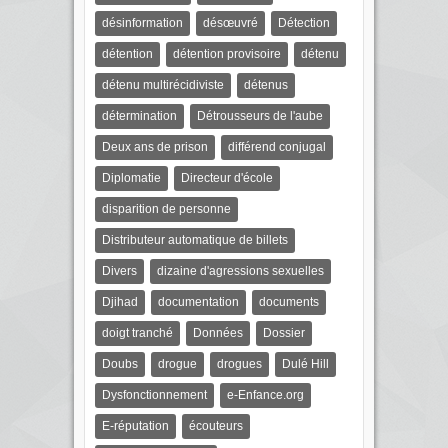
désinformation
désœuvré
Détection
détention
détention provisoire
détenu
détenu multirécidiviste
détenus
détermination
Détrousseurs de l'aube
Deux ans de prison
différend conjugal
Diplomatie
Directeur d'école
disparition de personne
Distributeur automatique de billets
Divers
dizaine d'agressions sexuelles
Djihad
documentation
documents
doigt tranché
Données
Dossier
Doubs
drogue
drogues
Dulé Hill
Dysfonctionnement
e-Enfance.org
E-réputation
écouteurs