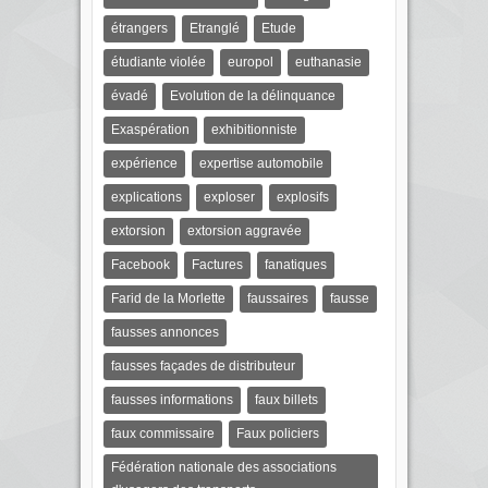
étrangers
Etranglé
Etude
étudiante violée
europol
euthanasie
évadé
Evolution de la délinquance
Exaspération
exhibitionniste
expérience
expertise automobile
explications
exploser
explosifs
extorsion
extorsion aggravée
Facebook
Factures
fanatiques
Farid de la Morlette
faussaires
fausse
fausses annonces
fausses façades de distributeur
fausses informations
faux billets
faux commissaire
Faux policiers
Fédération nationale des associations