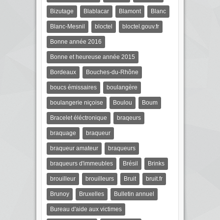
Bizutage
Blablacar
Blamont
Blanc
Blanc-Mesnil
bloctel
bloctel.gouv.fr
Bonne année 2016
Bonne et heureuse année 2015
Bordeaux
Bouches-du-Rhône
boucs émissaires
boulangère
boulangerie niçoise
Boulou
Boum
Bracelet éléctronique
braqeurs
braquage
braqueur
braqueur amateur
braqueurs
braqueurs d'immeubles
Brésil
Brinks
brouilleur
brouilleurs
Bruit
bruit.fr
Brunoy
Bruxelles
Bulletin annuel
Bureau d'aide aux victimes