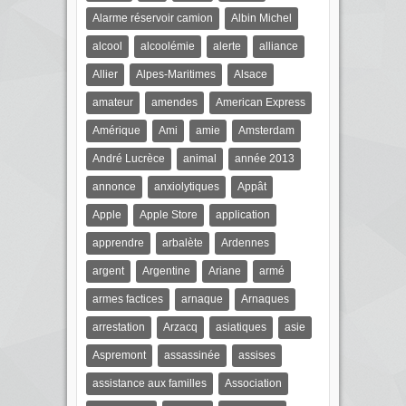
Alarme réservoir camion
Albin Michel
alcool
alcoolémie
alerte
alliance
Allier
Alpes-Maritimes
Alsace
amateur
amendes
American Express
Amérique
Ami
amie
Amsterdam
André Lucrèce
animal
année 2013
annonce
anxiolytiques
Appât
Apple
Apple Store
application
apprendre
arbalète
Ardennes
argent
Argentine
Ariane
armé
armes factices
arnaque
Arnaques
arrestation
Arzacq
asiatiques
asie
Aspremont
assassinée
assises
assistance aux familles
Association