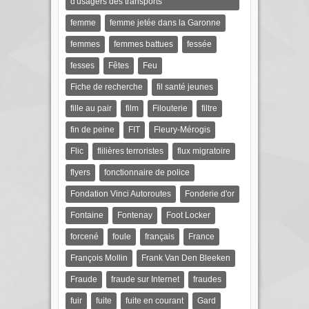
d'usagers des transports
femme
femme jetée dans la Garonne
femmes
femmes battues
fessée
fesses
Fêtes
Feu
Fiche de recherche
fil santé jeunes
fille au pair
film
Filouterie
filtre
fin de peine
FIT
Fleury-Mérogis
Flic
flilières terroristes
flux migratoire
flyers
fonctionnaire de police
Fondation Vinci Autoroutes
Fonderie d'or
Fontaine
Fontenay
Foot Locker
forcené
foule
français
France
François Mollin
Frank Van Den Bleeken
Fraude
fraude sur Internet
fraudes
fuir
fuite
fuite en courant
Gard