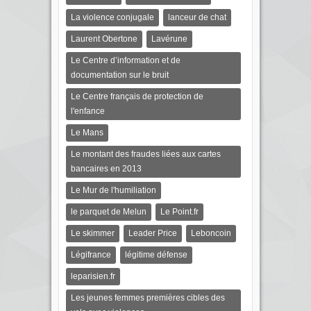
La violence conjugale
lanceur de chat
Laurent Obertone
Lavérune
Le Centre d’information et de
documentation sur le bruit
Le Centre français de protection de
l'enfance
Le Mans
Le montant des fraudes liées aux cartes
bancaires en 2013
Le Mur de l'humiliation
le parquet de Melun
Le Point.fr
Le skimmer
Leader Price
Leboncoin
Légifrance
légitime défense
leparisien.fr
Les jeunes femmes premières cibles des