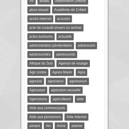
A9
abattu
Abdelhakim Dekhar
abus sexuel
Académie de Créteil
accès internet
accusés
acte de cruauté envers un animal
actes barbares
actualité
administration pénitentiaire
adolescent
adolescentes
adolescents
Afrique du Sud
Agence de voyage
Agir contre
Agnès Marin
Agra
agressé
agresseur
agresseurs
Agression
agression sexuelle
Agressions
agriculteurs
aide
Aide aux commerçants
Aide aux personnes
Aide Internet
aimant
Ain
Aisne
alarme