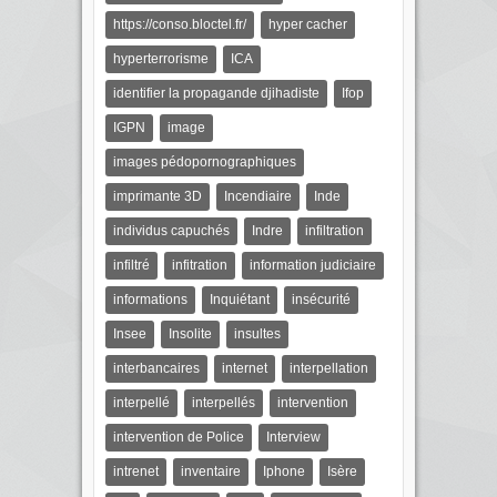
https://conso.bloctel.fr/
hyper cacher
hyperterrorisme
ICA
identifier la propagande djihadiste
Ifop
IGPN
image
images pédopornographiques
imprimante 3D
Incendiaire
Inde
individus capuchés
Indre
infiltration
infiltré
infitration
information judiciaire
informations
Inquiétant
insécurité
Insee
Insolite
insultes
interbancaires
internet
interpellation
interpellé
interpellés
intervention
intervention de Police
Interview
intrenet
inventaire
Iphone
Isère