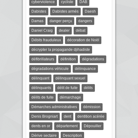
cyberviolence
cycliste
DAB
Dabistes
Dabistes armés
Daesh
Damas
danger perçu
dangers
Daniel Craig
dealer
débat
Débits frauduleux
décoration de Noël
décrypter la propagande djihadiste
défibrillateurs
définition
dégradations
dégradations véhicule
délinquance
délinquant
délinquant sexuel
délinquants
délit de fuite
délits
délits de fuite
démarchage
Démarches administratives
démission
Denis Brogniart
dent
dentition acérée
dents en or
département
Dépouiller
Dérive sectaire
Description