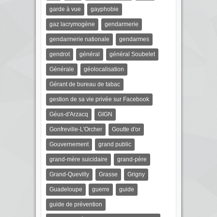
garde à vue
gayphobie
gaz lacrymogène
gendarmerie
gendarmerie nationale
gendarmes
gendrot
général
général Soubelet
Générale
géolocalisation
Gérant de bureau de tabac
gestion de sa vie privée sur Facebook
Géus-d'Arzacq
GIGN
Gonfreville-L'Orcher
Goutte d'or
Gouvernement
grand public
grand-mère suicidaire
grand-père
Grand-Quevilly
Grasse
Grigny
Guadeloupe
guerre
guide
guide de prévention