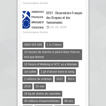
Commentaires fermés
OFDT : Observatoire Français
des Drogues et des
Toxicomanies
Avr 18, 2018
Commentaires fermés
0800 005 696
1 is 2 Many
10 heures de marche à pied à New York en
tant que femme
10 Hours of Walking in NYC as a Woman
1er juillet
2 g/l d’alcool dans le sang
2 millions de victimes
2012
2013
2016
25 mai
29 kg de résine de cannabis
40 millions d'automobilistes
89 ans