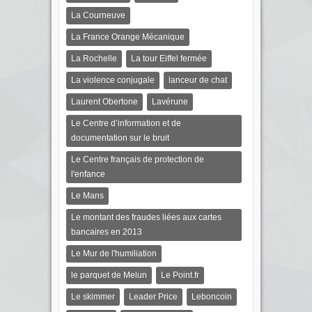
La Courneuve
La France Orange Mécanique
La Rochelle
La tour Eiffel fermée
La violence conjugale
lanceur de chat
Laurent Obertone
Lavérune
Le Centre d’information et de
documentation sur le bruit
Le Centre français de protection de
l'enfance
Le Mans
Le montant des fraudes liées aux cartes
bancaires en 2013
Le Mur de l'humiliation
le parquet de Melun
Le Point.fr
Le skimmer
Leader Price
Leboncoin