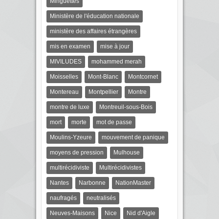
Minguettes
Ministère de l'éducation nationale
ministère des affaires étrangères
mis en examen
mise à jour
MIVILUDES
mohammed merah
Moisselles
Mont-Blanc
Montcornet
Montereau
Montpellier
Montre
montre de luxe
Montreuil-sous-Bois
mort
morte
mot de passe
Moulins-Yzeure
mouvement de panique
moyens de pression
Mulhouse
multirécidiviste
Multirécidivistes
Nantes
Narbonne
NationMaster
naufragés
neutralisés
Neuves-Maisons
Nice
Nid d'Aigle