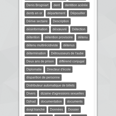
Denis Brogniart
dent
dentition acérée
dents en or
département
Dépouiller
Dérive sectaire
Description
désinformation
désœuvré
Détection
détention
détention provisoire
détenu
détenu multirécidiviste
détenus
détermination
Détrousseurs de l'aube
Deux ans de prison
différend conjugal
Diplomatie
Directeur d'école
disparition de personne
Distributeur automatique de billets
Divers
dizaine d'agressions sexuelles
Djihad
documentation
documents
doigt tranché
Données
Dossier