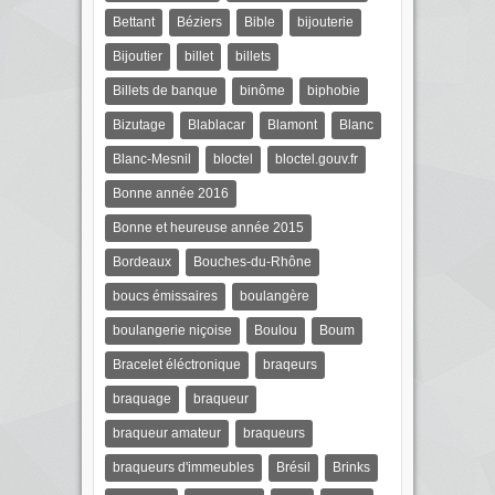
Bettant
Béziers
Bible
bijouterie
Bijoutier
billet
billets
Billets de banque
binôme
biphobie
Bizutage
Blablacar
Blamont
Blanc
Blanc-Mesnil
bloctel
bloctel.gouv.fr
Bonne année 2016
Bonne et heureuse année 2015
Bordeaux
Bouches-du-Rhône
boucs émissaires
boulangère
boulangerie niçoise
Boulou
Boum
Bracelet éléctronique
braqeurs
braquage
braqueur
braqueur amateur
braqueurs
braqueurs d'immeubles
Brésil
Brinks