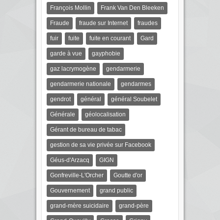
François Mollin
Frank Van Den Bleeken
Fraude
fraude sur Internet
fraudes
fuir
fuite
fuite en courant
Gard
garde à vue
gayphobie
gaz lacrymogène
gendarmerie
gendarmerie nationale
gendarmes
gendrot
général
général Soubelet
Générale
géolocalisation
Gérant de bureau de tabac
gestion de sa vie privée sur Facebook
Géus-d'Arzacq
GIGN
Gonfreville-L'Orcher
Goutte d'or
Gouvernement
grand public
grand-mère suicidaire
grand-père