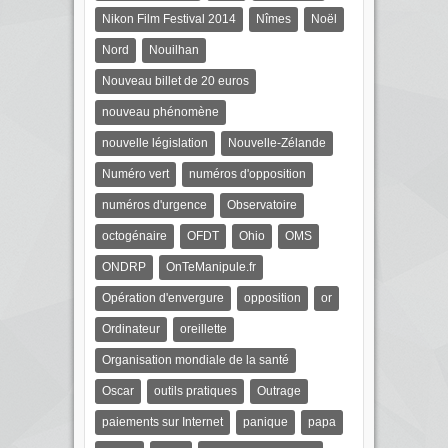
Nikon Film Festival 2014
Nîmes
Noël
Nord
Nouilhan
Nouveau billet de 20 euros
nouveau phénomène
nouvelle législation
Nouvelle-Zélande
Numéro vert
numéros d'opposition
numéros d'urgence
Observatoire
octogénaire
OFDT
Ohio
OMS
ONDRP
OnTeManipule.fr
Opération d'envergure
opposition
or
Ordinateur
oreillette
Organisation mondiale de la santé
Oscar
outils pratiques
Outrage
paiements sur Internet
panique
papa