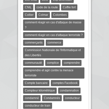
CNIL
code de la route
Coffre fort
Collier
Colmar
Colombes
comment réagir en cas d'attaque de masse
?
comment réagir en cas d'attaque terroriste ?
commerçants
commerce
Commission Nationale de l'Informatique et
des Libertés
communauté
complice
comprendre
comprendre et agir contre la menace
terroriste
Compte bancaire
comptes Facebook
Compteur kilométrique
condamnation
condamné
Condamnés
conducteur
conducteur de train