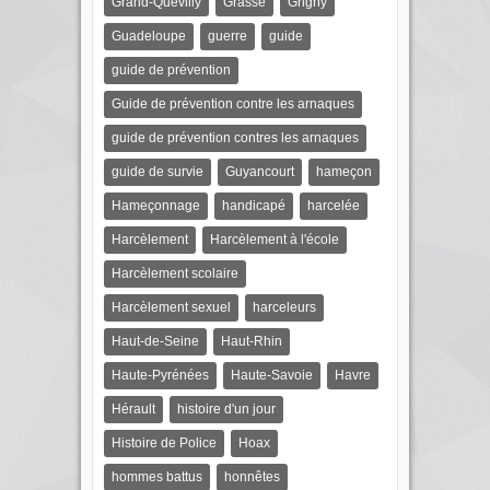
Grand-Quevilly
Grasse
Grigny
Guadeloupe
guerre
guide
guide de prévention
Guide de prévention contre les arnaques
guide de prévention contres les arnaques
guide de survie
Guyancourt
hameçon
Hameçonnage
handicapé
harcelée
Harcèlement
Harcèlement à l'école
Harcèlement scolaire
Harcèlement sexuel
harceleurs
Haut-de-Seine
Haut-Rhin
Haute-Pyrénées
Haute-Savoie
Havre
Hérault
histoire d'un jour
Histoire de Police
Hoax
hommes battus
honnêtes