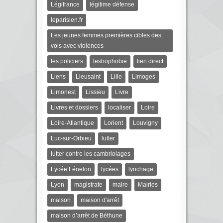
Légifrance
légitime défense
leparisien.fr
Les jeunes femmes premières cibles des
vols avec violences
les policiers
lesbophobie
lien direct
Liens
Lieusaint
Lille
Limoges
Limonest
Lissieu
Livre
Livres et dossiers
localiser
Loire
Loire-Atlantique
Lorient
Louvigny
Luc-sur-Orbieu
lutter
lutter contre les cambriolages
Lycée Fénelon
lycées
lynchage
Lyon
magistrate
maire
Mairies
maison
maison d'arrêt
maison d’arrêt de Béthune