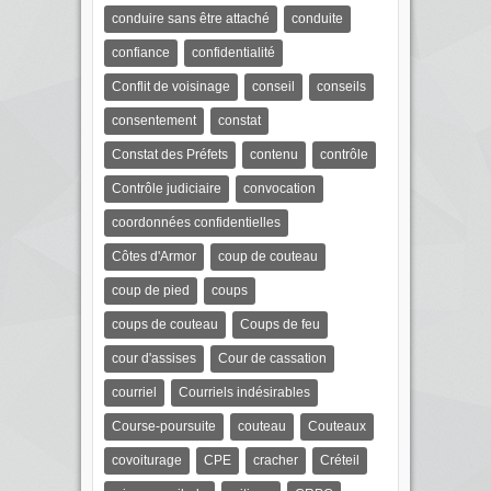
conduire sans être attaché
conduite
confiance
confidentialité
Conflit de voisinage
conseil
conseils
consentement
constat
Constat des Préfets
contenu
contrôle
Contrôle judiciaire
convocation
coordonnées confidentielles
Côtes d'Armor
coup de couteau
coup de pied
coups
coups de couteau
Coups de feu
cour d'assises
Cour de cassation
courriel
Courriels indésirables
Course-poursuite
couteau
Couteaux
covoiturage
CPE
cracher
Créteil