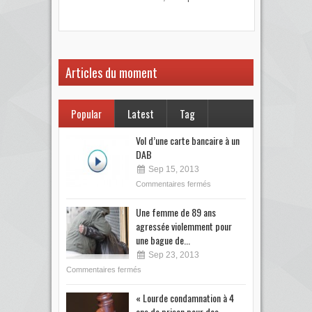
votre
Articles du moment
Popular
Latest
Tag
Vol d’une carte bancaire à un
DAB
Sep 15, 2013
Commentaires fermés
Une femme de 89 ans
agressée violemment pour
une bague de...
Sep 23, 2013
Commentaires fermés
« Lourde condamnation à 4
ans de prison pour des...