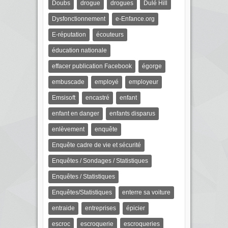
Doubs
drogue
drogues
Dulé Hill
Dysfonctionnement
e-Enfance.org
E-réputation
écouteurs
éducation nationale
effacer publication Facebook
égorge
embuscade
employé
employeur
Emsisoft
encastré
enfant
enfant en danger
enfants disparus
enlèvement
enquête
Enquête cadre de vie et sécurité
Enquêtes / Sondages / Statistiques
Enquêtes / Statistiques
Enquêtes/Statistiques
enterre sa voiture
entraide
entreprises
épicier
escroc
escroquerie
escroqueries