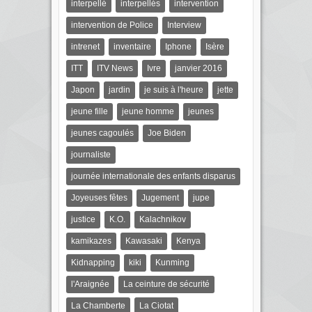
interpellé
interpellés
intervention
intervention de Police
Interview
intrenet
inventaire
Iphone
Isère
ITT
ITV News
Ivre
janvier 2016
Japon
jardin
je suis à l'heure
jette
jeune fille
jeune homme
jeunes
jeunes cagoulés
Joe Biden
journaliste
journée internationale des enfants disparus
Joyeuses fêtes
Jugement
jupe
justice
K.O.
Kalachnikov
kamikazes
Kawasaki
Kenya
Kidnapping
kiki
Kunming
l'Araignée
La ceinture de sécurité
La Chamberte
La Ciotat