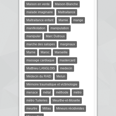
Maison en vente
Maison-Blanche
malade imaginaire
Maltraitance
Maltraitance enfant
Mamie
mange
manifestation
manipulation
manipuler
Marc Dutroux
marche des salopes
marginaux
Marne
Maroc
Marseille
massage cardiaque
mastercard
Matthieu LANGLOIS
medecin
Médecin du RAID
Melun
Mémoire traumatique et victimologie
menace
métal
méthode
métro
métro Tuileries
Meurthe-et-Moselle
meurtre
Millau
Mineurs récidivistes