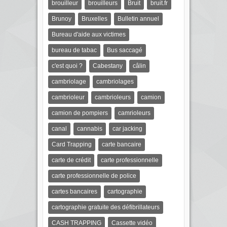
brouilleur
brouilleurs
Bruit
bruit.fr
Brunoy
Bruxelles
Bulletin annuel
Bureau d'aide aux victimes
bureau de tabac
Bus saccagé
c'est quoi ?
Cabestany
câlin
cambriolage
cambriolages
cambrioleur
cambrioleurs
camion
camion de pompiers
camrioleurs
canal
cannabis
car jacking
Card Trapping
carte bancaire
carte de crédit
carte professionnelle
carte professionnelle de police
cartes bancaires
cartographie
cartographie gratuite des défibrillateurs
CASH TRAPPING
Cassette vidéo