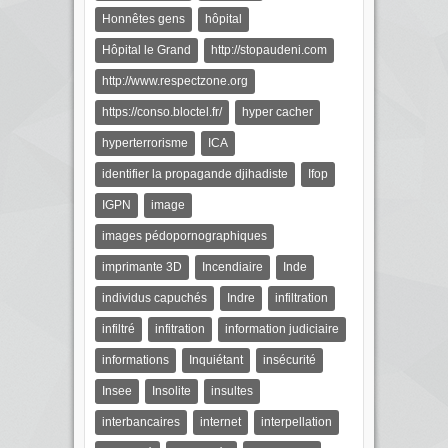
Honnêtes gens
hôpital
Hôpital le Grand
http://stopaudeni.com
http://www.respectzone.org
https://conso.bloctel.fr/
hyper cacher
hyperterrorisme
ICA
identifier la propagande djihadiste
Ifop
IGPN
image
images pédopornographiques
imprimante 3D
Incendiaire
Inde
individus capuchés
Indre
infiltration
infiltré
infitration
information judiciaire
informations
Inquiétant
insécurité
Insee
Insolite
insultes
interbancaires
internet
interpellation