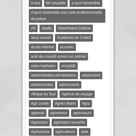
9 ans
90' enquête
a quoi ressemble
A quoi ressemble une carte professionnelle
de police
A9
abattu
Abdelhakim Dekhar
abus sexuel
Académie de Créteil
accès internet
accusés
acte de cruauté envers un animal
actes barbares
actualité
administration pénitentiaire
adolescent
adolescentes
adolescents
Afrique du Sud
Agence de voyage
Agir contre
Agnès Marin
Agra
agressé
agresseur
agresseurs
Agression
agression sexuelle
Agressions
agriculteurs
aide