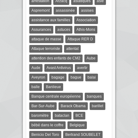
arrestation
Arzacq
asiatiques
asie
Aspremont
assassinée
assises
assistance aux familles
Association
Assurances
astuces
Athis-Mons
attaque de masse
Attaque RER D
Attaque terroriste
attentat
attention des enfants de CM2
Aube
Aude
Avast Antivirus
avertir
Aveyron
bagage
bague
balai
balle
Banlieue
Banque centrale européenne
banques
Bar-Sur-Aube
Barack Obama
barillet
baromètre
bataclan
BCE
bébé dans le coffre
Belgique
Benicio Del Toro
Bertrand SOUBELET