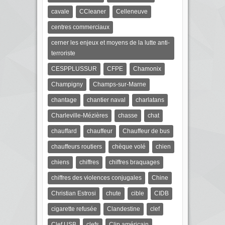
cavale
CCleaner
Celleneuve
centres commerciaux
cerner les enjeux et moyens de la lutte anti-
terroriste
CESPPLUSSUR
CFPE
Chamonix
Champigny
Champs-sur-Marne
chantage
chantier naval
charlatans
Charleville-Mézières
chasse
chat
chauffard
chauffeur
Chauffeur de bus
chauffeurs routiers
chèque volé
chien
chiens
chiffres
chiffres braquages
chiffres des violences conjugales
Chine
Christian Estrosi
chute
cible
CIDB
cigarette refusée
Clandestine
clef
Clef USB
clefs
Clip américain