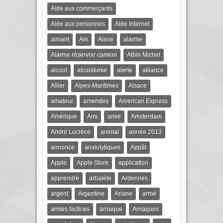
Aide aux commerçants
Aide aux personnes
Aide Internet
aimant
Ain
Aisne
alarme
Alarme réservoir camion
Albin Michel
alcool
alcoolémie
alerte
alliance
Allier
Alpes-Maritimes
Alsace
amateur
amendes
American Express
Amérique
Ami
amie
Amsterdam
André Lucrèce
animal
année 2013
annonce
anxiolytiques
Appât
Apple
Apple Store
application
apprendre
arbalète
Ardennes
argent
Argentine
Ariane
armé
armes factices
arnaque
Arnaques