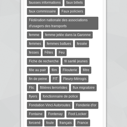
fausses informations
faux billets
faux commissaire
Faux policiers
Fédération nationale des associations
d'usagers des transports
femme
femme jetée dans la Garonne
femmes
femmes battues
fessée
fesses
Fêtes
Feu
Fiche de recherche
fil santé jeunes
fille au pair
film
Filouterie
filtre
fin de peine
FIT
Fleury-Mérogis
Flic
flilières terroristes
flux migratoire
flyers
fonctionnaire de police
Fondation Vinci Autoroutes
Fonderie d'or
Fontaine
Fontenay
Foot Locker
forcené
foule
français
France