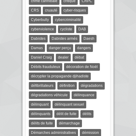
crime cannibale
critique
CRPC
CRS
cruauté
cyber-risques
Cyberbully
cybercriminalité
cyberviolence
cycliste
DAB
Dabistes
Dabistes armés
Daesh
Damas
danger perçu
dangers
Daniel Craig
dealer
débat
Débits frauduleux
décoration de Noël
décrypter la propagande djihadiste
défibrillateurs
définition
dégradations
dégradations véhicule
délinquance
délinquant
délinquant sexuel
délinquants
délit de fuite
délits
délits de fuite
démarchage
Démarches administratives
démission