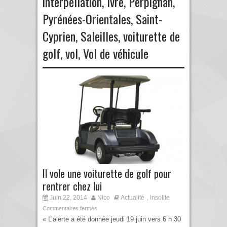
interpellation
,
Ivre
,
Perpignan
,
Pyrénées-Orientales
,
Saint-
Cyprien
,
Saleilles
,
voiturette de
golf
,
vol
,
Vol de véhicule
Il vole une voiturette de golf pour
rentrer chez lui
Juin 22, 2014
Nico
Actualité
Insolite
,
Commentaires fermés
« L’alerte a été donnée jeudi 19 juin vers 6 h 30