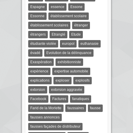
Espagne
essence
Essone
Essonne
établissement scolaire
établissement scolaires
étranger
étrangers
Etranglé
Etude
étudiante violée
europol
euthanasie
évadé
Evolution de la délinquance
Exaspération
exhibitionniste
expérience
expertise automobile
explications
exploser
explosifs
extorsion
extorsion aggravée
Facebook
Factures
fanatiques
Farid de la Morlette
faussaires
fausse
fausses annonces
fausses façades de distributeur