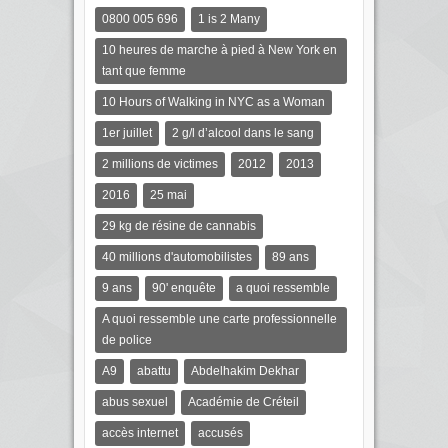
0800 005 696
1 is 2 Many
10 heures de marche à pied à New York en
tant que femme
10 Hours of Walking in NYC as a Woman
1er juillet
2 g/l d’alcool dans le sang
2 millions de victimes
2012
2013
2016
25 mai
29 kg de résine de cannabis
40 millions d'automobilistes
89 ans
9 ans
90' enquête
a quoi ressemble
A quoi ressemble une carte professionnelle
de police
A9
abattu
Abdelhakim Dekhar
abus sexuel
Académie de Créteil
accès internet
accusés