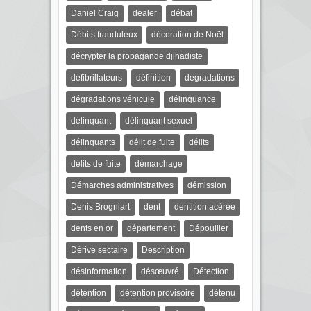
Daniel Craig
dealer
débat
Débits frauduleux
décoration de Noël
décrypter la propagande djihadiste
défibrillateurs
définition
dégradations
dégradations véhicule
délinquance
délinquant
délinquant sexuel
délinquants
délit de fuite
délits
délits de fuite
démarchage
Démarches administratives
démission
Denis Brogniart
dent
dentition acérée
dents en or
département
Dépouiller
Dérive sectaire
Description
désinformation
désœuvré
Détection
détention
détention provisoire
détenu