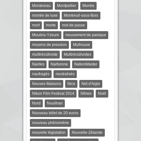
Montereau
Montpellier
Montre
montre de luxe
Montreuil-sous-Bois
mort
morte
mot de passe
Moulins-Yzeure
mouvement de panique
moyens de pression
Mulhouse
multirécidiviste
Multirécidivistes
Nantes
Narbonne
NationMaster
naufragés
neutralisés
Neuves-Maisons
Nice
Nid d'Aigle
Nikon Film Festival 2014
Nîmes
Noël
Nord
Nouilhan
Nouveau billet de 20 euros
nouveau phénomène
nouvelle législation
Nouvelle-Zélande