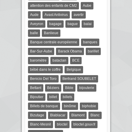
attention des enfants de CM2
Aube
Aude
Avast Antivirus
avertir
Aveyron
bagage
bague
balai
balle
Banlieue
Banque centrale européenne
banques
Bar-Sur-Aube
Barack Obama
barillet
baromètre
bataclan
BCE
bébé dans le coffre
Belgique
Benicio Del Toro
Bertrand SOUBELET
Bettant
Béziers
Bible
bijouterie
Bijoutier
billet
billets
Billets de banque
binôme
biphobie
Bizutage
Blablacar
Blamont
Blanc
Blanc-Mesnil
bloctel
bloctel.gouv.fr