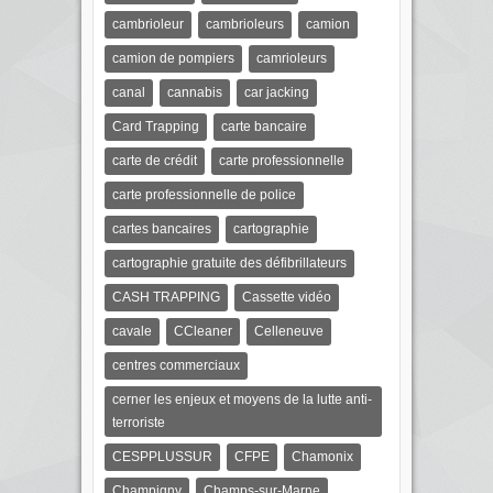
cambrioleur
cambrioleurs
camion
camion de pompiers
camrioleurs
canal
cannabis
car jacking
Card Trapping
carte bancaire
carte de crédit
carte professionnelle
carte professionnelle de police
cartes bancaires
cartographie
cartographie gratuite des défibrillateurs
CASH TRAPPING
Cassette vidéo
cavale
CCleaner
Celleneuve
centres commerciaux
cerner les enjeux et moyens de la lutte anti-
terroriste
CESPPLUSSUR
CFPE
Chamonix
Champigny
Champs-sur-Marne