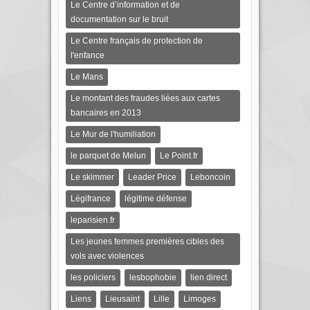
Le Centre d’information et de
documentation sur le bruit
Le Centre français de protection de
l'enfance
Le Mans
Le montant des fraudes liées aux cartes
bancaires en 2013
Le Mur de l'humiliation
le parquet de Melun
Le Point.fr
Le skimmer
Leader Price
Leboncoin
Légifrance
légitime défense
leparisien.fr
Les jeunes femmes premières cibles des
vols avec violences
les policiers
lesbophobie
lien direct
Liens
Lieusaint
Lille
Limoges