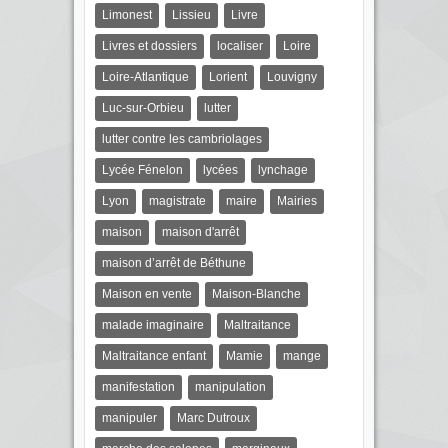
Limonest
Lissieu
Livre
Livres et dossiers
localiser
Loire
Loire-Atlantique
Lorient
Louvigny
Luc-sur-Orbieu
lutter
lutter contre les cambriolages
Lycée Fénelon
lycées
lynchage
Lyon
magistrate
maire
Mairies
maison
maison d'arrêt
maison d’arrêt de Béthune
Maison en vente
Maison-Blanche
malade imaginaire
Maltraitance
Maltraitance enfant
Mamie
mange
manifestation
manipulation
manipuler
Marc Dutroux