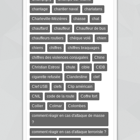
chantage
chantier naval
charlatans
Charleville-Mézières
chasse
chat
chauffard
chauffeur
Chauffeur de bus
chauffeurs routiers
chèque volé
chien
chiens
chiffres
chiffres braquages
chiffres des violences conjugales
Chine
Christian Estrosi
chute
cible
CIDB
cigarette refusée
Clandestine
clef
Clef USB
clefs
Clip américain
CNIL
code de la route
Coffre fort
Collier
Colmar
Colombes
comment réagir en cas d'attaque de masse
?
comment réagir en cas d'attaque terroriste ?