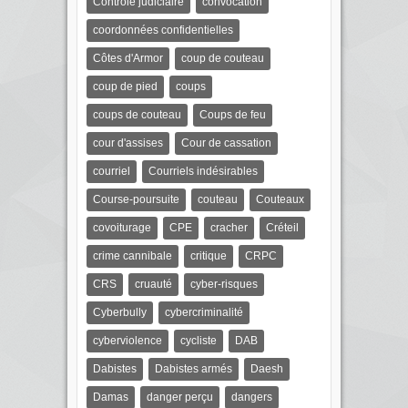
Contrôle judiciaire
convocation
coordonnées confidentielles
Côtes d'Armor
coup de couteau
coup de pied
coups
coups de couteau
Coups de feu
cour d'assises
Cour de cassation
courriel
Courriels indésirables
Course-poursuite
couteau
Couteaux
covoiturage
CPE
cracher
Créteil
crime cannibale
critique
CRPC
CRS
cruauté
cyber-risques
Cyberbully
cybercriminalité
cyberviolence
cycliste
DAB
Dabistes
Dabistes armés
Daesh
Damas
danger perçu
dangers