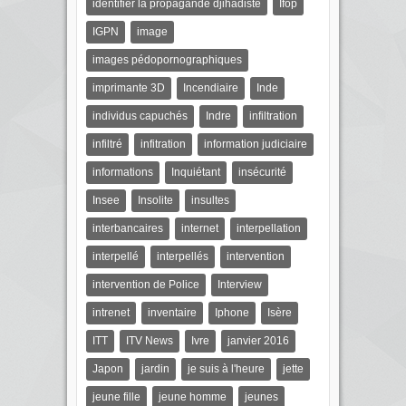
identifier la propagande djihadiste
Ifop
IGPN
image
images pédopornographiques
imprimante 3D
Incendiaire
Inde
individus capuchés
Indre
infiltration
infiltré
infitration
information judiciaire
informations
Inquiétant
insécurité
Insee
Insolite
insultes
interbancaires
internet
interpellation
interpellé
interpellés
intervention
intervention de Police
Interview
intrenet
inventaire
Iphone
Isère
ITT
ITV News
Ivre
janvier 2016
Japon
jardin
je suis à l'heure
jette
jeune fille
jeune homme
jeunes