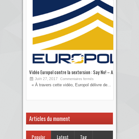
Vidéo Europol contre la sextorsion : Say No! – A...
Les 
Juin 27, 2017
S
Commentaires fermés
« À travers cette vidéo, Europol délivre de...
Vous
votre
Articles du moment
Popular
Latest
Tag