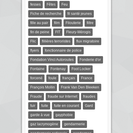
fesses
Fêtes
Feu
Fiche de recherche
fil santé jeunes
fille au pair
film
Filouterie
filtre
fin de peine
FIT
Fleury-Mérogis
Flic
flilières terroristes
flux migratoire
flyers
fonctionnaire de police
Fondation Vinci Autoroutes
Fonderie d'or
Fontaine
Fontenay
Foot Locker
forcené
foule
français
France
François Mollin
Frank Van Den Bleeken
Fraude
fraude sur Internet
fraudes
fuir
fuite
fuite en courant
Gard
garde à vue
gayphobie
gaz lacrymogène
gendarmerie