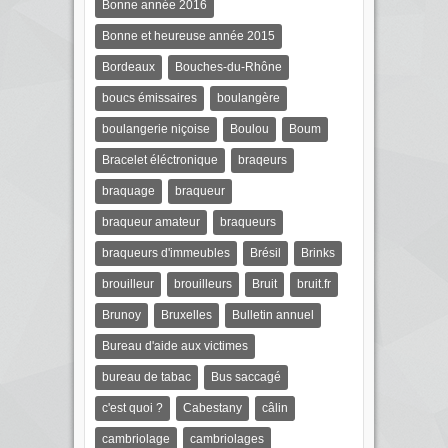
Bonne année 2016
Bonne et heureuse année 2015
Bordeaux
Bouches-du-Rhône
boucs émissaires
boulangère
boulangerie niçoise
Boulou
Boum
Bracelet éléctronique
braqeurs
braquage
braqueur
braqueur amateur
braqueurs
braqueurs d'immeubles
Brésil
Brinks
brouilleur
brouilleurs
Bruit
bruit.fr
Brunoy
Bruxelles
Bulletin annuel
Bureau d'aide aux victimes
bureau de tabac
Bus saccagé
c'est quoi ?
Cabestany
câlin
cambriolage
cambriolages