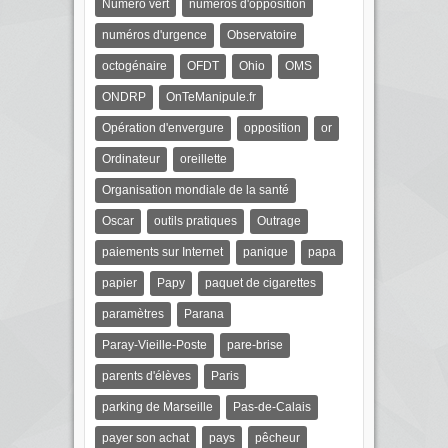
Numéro vert
numéros d'opposition
numéros d'urgence
Observatoire
octogénaire
OFDT
Ohio
OMS
ONDRP
OnTeManipule.fr
Opération d'envergure
opposition
or
Ordinateur
oreillette
Organisation mondiale de la santé
Oscar
outils pratiques
Outrage
paiements sur Internet
panique
papa
papier
Papy
paquet de cigarettes
paramètres
Parana
Paray-Vieille-Poste
pare-brise
parents d'élèves
Paris
parking de Marseille
Pas-de-Calais
payer son achat
pays
pêcheur