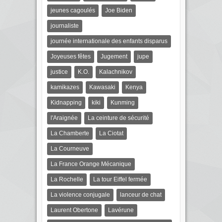
jeunes cagoulés
Joe Biden
journaliste
journée internationale des enfants disparus
Joyeuses fêtes
Jugement
jupe
justice
K.O.
Kalachnikov
kamikazes
Kawasaki
Kenya
Kidnapping
kiki
Kunming
l'Araignée
La ceinture de sécurité
La Chamberte
La Ciotat
La Courneuve
La France Orange Mécanique
La Rochelle
La tour Eiffel fermée
La violence conjugale
lanceur de chat
Laurent Obertone
Lavérune