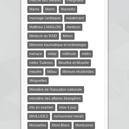
marche des salopes
marginaux
Marne
Maroc
Marseille
massage cardiaque
mastercard
Matthieu LANGLOIS
medecin
Médecin du RAID
Melun
Mémoire traumatique et victimologie
menace
métal
méthode
métro
métro Tuileries
Meurthe-et-Moselle
meurtre
Millau
Mineurs récidivistes
Minguettes
Ministère de l'éducation nationale
ministère des affaires étrangères
mis en examen
mise à jour
MIVILUDES
mohammed merah
Moisselles
Mont-Blanc
Montcornet