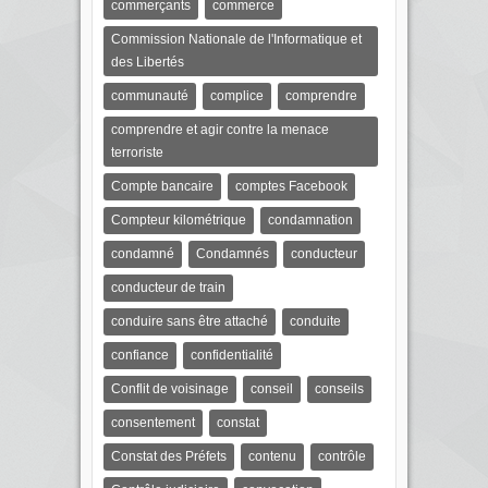
commerçants
commerce
Commission Nationale de l'Informatique et
des Libertés
communauté
complice
comprendre
comprendre et agir contre la menace
terroriste
Compte bancaire
comptes Facebook
Compteur kilométrique
condamnation
condamné
Condamnés
conducteur
conducteur de train
conduire sans être attaché
conduite
confiance
confidentialité
Conflit de voisinage
conseil
conseils
consentement
constat
Constat des Préfets
contenu
contrôle