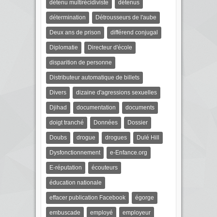
détenu multirécidiviste
détenus
détermination
Détrousseurs de l'aube
Deux ans de prison
différend conjugal
Diplomatie
Directeur d'école
disparition de personne
Distributeur automatique de billets
Divers
dizaine d'agressions sexuelles
Djihad
documentation
documents
doigt tranché
Données
Dossier
Doubs
drogue
drogues
Dulé Hill
Dysfonctionnement
e-Enfance.org
E-réputation
écouteurs
éducation nationale
effacer publication Facebook
égorge
embuscade
employé
employeur