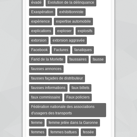
évadé
Evolution de la délinquance
Exaspération
exhibitionniste
expérience
expertise automobile
explications
exploser
explosifs
extorsion
extorsion aggravée
Facebook
Factures
fanatiques
Farid de la Morlette
faussaires
fausse
fausses annonces
fausses façades de distributeur
fausses informations
faux billets
faux commissaire
Faux policiers
Fédération nationale des associations
d'usagers des transports
femme
femme jetée dans la Garonne
femmes
femmes battues
fessée