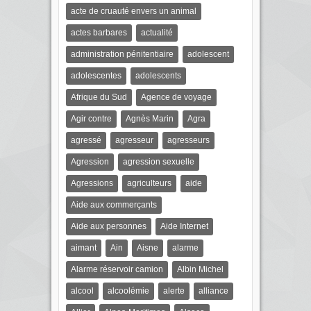
acte de cruauté envers un animal
actes barbares
actualité
administration pénitentiaire
adolescent
adolescentes
adolescents
Afrique du Sud
Agence de voyage
Agir contre
Agnès Marin
Agra
agressé
agresseur
agresseurs
Agression
agression sexuelle
Agressions
agriculteurs
aide
Aide aux commerçants
Aide aux personnes
Aide Internet
aimant
Ain
Aisne
alarme
Alarme réservoir camion
Albin Michel
alcool
alcoolémie
alerte
alliance