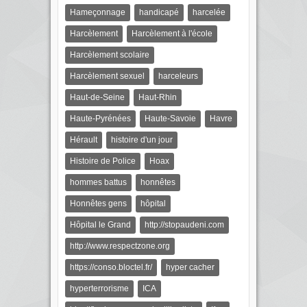
Hameçonnage
handicapé
harcelée
Harcèlement
Harcèlement à l'école
Harcèlement scolaire
Harcèlement sexuel
harceleurs
Haut-de-Seine
Haut-Rhin
Haute-Pyrénées
Haute-Savoie
Havre
Hérault
histoire d'un jour
Histoire de Police
Hoax
hommes battus
honnêtes
Honnêtes gens
hôpital
Hôpital le Grand
http://stopaudeni.com
http://www.respectzone.org
https://conso.bloctel.fr/
hyper cacher
hyperterrorisme
ICA