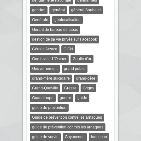
gendarmerie nationale
gendarmes
gendrot
général
général Soubelet
Générale
géolocalisation
Gérant de bureau de tabac
gestion de sa vie privée sur Facebook
Géus-d'Arzacq
GIGN
Gonfreville-L'Orcher
Goutte d'or
Gouvernement
grand public
grand-mère suicidaire
grand-père
Grand-Quevilly
Grasse
Grigny
Guadeloupe
guerre
guide
guide de prévention
Guide de prévention contre les arnaques
guide de prévention contres les arnaques
guide de survie
Guyancourt
hameçon