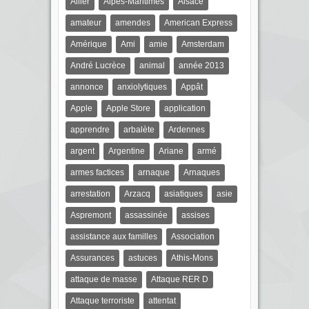
Allier
Alpes-Maritimes
Alsace
amateur
amendes
American Express
Amérique
Ami
amie
Amsterdam
André Lucrèce
animal
année 2013
annonce
anxiolytiques
Appât
Apple
Apple Store
application
apprendre
arbalète
Ardennes
argent
Argentine
Ariane
armé
armes factices
arnaque
Arnaques
arrestation
Arzacq
asiatiques
asie
Aspremont
assassinée
assises
assistance aux familles
Association
Assurances
astuces
Athis-Mons
attaque de masse
Attaque RER D
Attaque terroriste
attentat