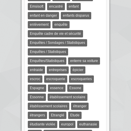
Emsisoft
encastré
enfant
enfant en danger
enfants disparus
enlèvement
enquête
Enquête cadre de vie et sécurité
Enquêtes / Sondages / Statistiques
Enquêtes / Statistiques
Enquêtes/Statistiques
enterre sa voiture
entraide
entreprises
épicier
escroc
escroquerie
escroqueries
Espagne
essence
Essone
Essonne
établissement scolaire
établissement scolaires
étranger
étrangers
Etranglé
Etude
étudiante violée
europol
euthanasie