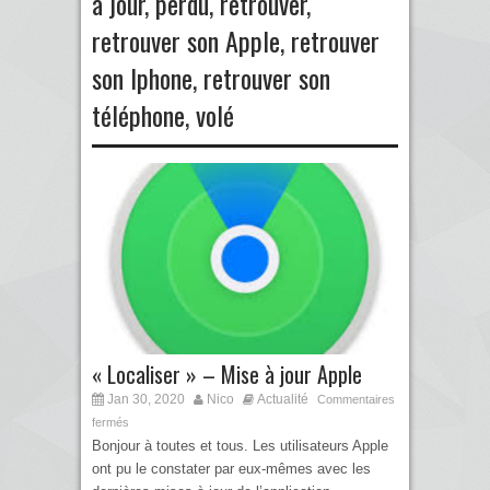
à jour
,
perdu
,
retrouver
,
retrouver son Apple
,
retrouver
son Iphone
,
retrouver son
téléphone
,
volé
« Localiser » – Mise à jour Apple
Jan 30, 2020
Nico
Actualité
Commentaires
fermés
Bonjour à toutes et tous. Les utilisateurs Apple
ont pu le constater par eux-mêmes avec les