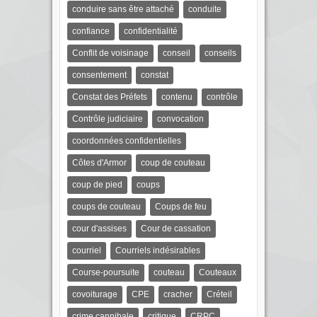
conduire sans être attaché
conduite
confiance
confidentialité
Conflit de voisinage
conseil
conseils
consentement
constat
Constat des Préfets
contenu
contrôle
Contrôle judiciaire
convocation
coordonnées confidentielles
Côtes d'Armor
coup de couteau
coup de pied
coups
coups de couteau
Coups de feu
cour d'assises
Cour de cassation
courriel
Courriels indésirables
Course-poursuite
couteau
Couteaux
covoiturage
CPE
cracher
Créteil
crime cannibale
critique
CRPC