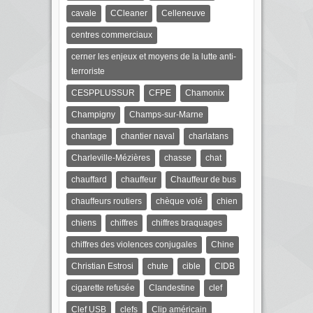
cavale
CCleaner
Celleneuve
centres commerciaux
cerner les enjeux et moyens de la lutte anti-
terroriste
CESPPLUSSUR
CFPE
Chamonix
Champigny
Champs-sur-Marne
chantage
chantier naval
charlatans
Charleville-Mézières
chasse
chat
chauffard
chauffeur
Chauffeur de bus
chauffeurs routiers
chèque volé
chien
chiens
chiffres
chiffres braquages
chiffres des violences conjugales
Chine
Christian Estrosi
chute
cible
CIDB
cigarette refusée
Clandestine
clef
Clef USB
clefs
Clip américain