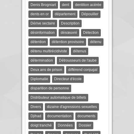
Denis Brogniart
dent
dentition acérée
dents en or
département
Dépouiller
Dérive sectaire
Description
désinformation
désœuvré
Détection
détention
détention provisoire
détenu
détenu multirécidiviste
détenus
détermination
Détrousseurs de l'aube
Deux ans de prison
différend conjugal
Diplomatie
Directeur d'école
disparition de personne
Distributeur automatique de billets
Divers
dizaine d'agressions sexuelles
Djihad
documentation
documents
doigt tranché
Données
Dossier