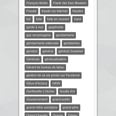
François Mollin
Frank Van Den Bleeken
Fraude
fraude sur Internet
fraudes
fuir
fuite
fuite en courant
Gard
garde à vue
gayphobie
gaz lacrymogène
gendarmerie
gendarmerie nationale
gendarmes
gendrot
général
général Soubelet
Générale
géolocalisation
Gérant de bureau de tabac
gestion de sa vie privée sur Facebook
Géus-d'Arzacq
GIGN
Gonfreville-L'Orcher
Goutte d'or
Gouvernement
grand public
grand-mère suicidaire
grand-père
Grand-Quevilly
Grasse
Grigny