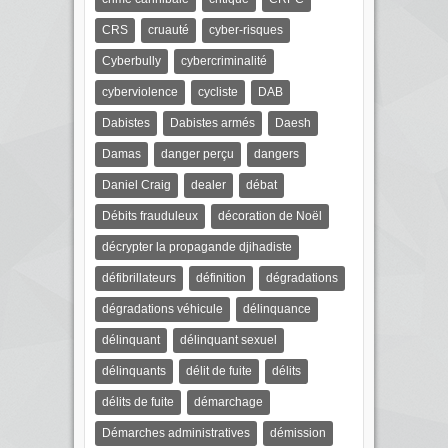
CRS
cruauté
cyber-risques
Cyberbully
cybercriminalité
cyberviolence
cycliste
DAB
Dabistes
Dabistes armés
Daesh
Damas
danger perçu
dangers
Daniel Craig
dealer
débat
Débits frauduleux
décoration de Noël
décrypter la propagande djihadiste
défibrillateurs
définition
dégradations
dégradations véhicule
délinquance
délinquant
délinquant sexuel
délinquants
délit de fuite
délits
délits de fuite
démarchage
Démarches administratives
démission