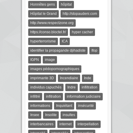
Honnêtes gens
hôpital
Hôpital le Grand
http://stopaudeni.com
http://www.respectzone.org
https://conso.bloctel.fr/
hyper cacher
hyperterrorisme
ICA
identifier la propagande djihadiste
Ifop
IGPN
image
images pédopornographiques
imprimante 3D
Incendiaire
Inde
individus capuchés
Indre
infiltration
infiltré
infitration
information judiciaire
informations
Inquiétant
insécurité
Insee
Insolite
insultes
interbancaires
internet
interpellation