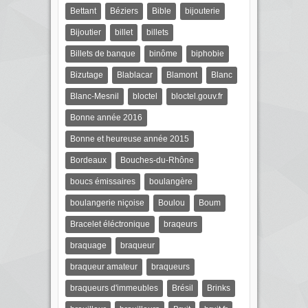
Bettant
Béziers
Bible
bijouterie
Bijoutier
billet
billets
Billets de banque
binôme
biphobie
Bizutage
Blablacar
Blamont
Blanc
Blanc-Mesnil
bloctel
bloctel.gouv.fr
Bonne année 2016
Bonne et heureuse année 2015
Bordeaux
Bouches-du-Rhône
boucs émissaires
boulangère
boulangerie niçoise
Boulou
Boum
Bracelet éléctronique
braqeurs
braquage
braqueur
braqueur amateur
braqueurs
braqueurs d'immeubles
Brésil
Brinks