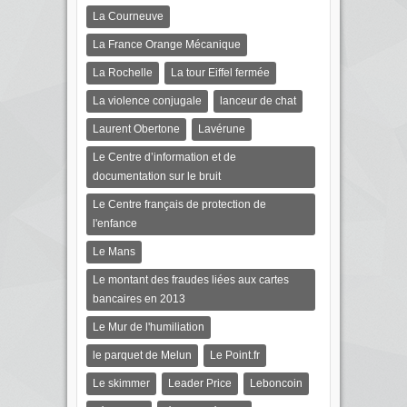
La Courneuve
La France Orange Mécanique
La Rochelle
La tour Eiffel fermée
La violence conjugale
lanceur de chat
Laurent Obertone
Lavérune
Le Centre d’information et de
documentation sur le bruit
Le Centre français de protection de
l'enfance
Le Mans
Le montant des fraudes liées aux cartes
bancaires en 2013
Le Mur de l'humiliation
le parquet de Melun
Le Point.fr
Le skimmer
Leader Price
Leboncoin