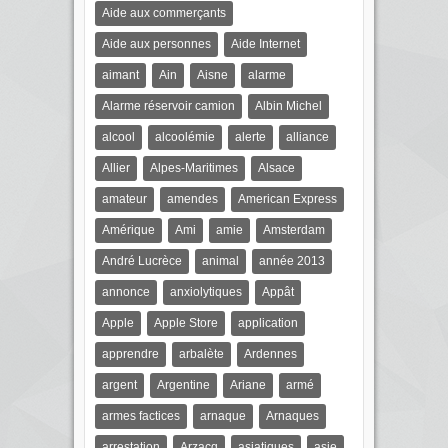
Aide aux commerçants
Aide aux personnes
Aide Internet
aimant
Ain
Aisne
alarme
Alarme réservoir camion
Albin Michel
alcool
alcoolémie
alerte
alliance
Allier
Alpes-Maritimes
Alsace
amateur
amendes
American Express
Amérique
Ami
amie
Amsterdam
André Lucrèce
animal
année 2013
annonce
anxiolytiques
Appât
Apple
Apple Store
application
apprendre
arbalète
Ardennes
argent
Argentine
Ariane
armé
armes factices
arnaque
Arnaques
arrestation
Arzacq
asiatiques
asie