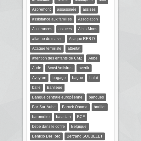
Aspremont
assassinée
assises
assistance aux familles
Association
Assurances
astuces
Athis-Mons
attaque de masse
Attaque RER D
Attaque terroriste
attentat
attention des enfants de CM2
Aube
Aude
Avast Antivirus
avertir
Aveyron
bagage
bague
balai
balle
Banlieue
Banque centrale européenne
banques
Bar-Sur-Aube
Barack Obama
barillet
baromètre
bataclan
BCE
bébé dans le coffre
Belgique
Benicio Del Toro
Bertrand SOUBELET