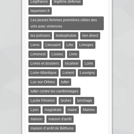
Légifrance
légitime défense
leparisien.fr
Les jeunes femmes premières cibles des
vols avec violences
les policiers
lesbophobie
lien direct
Liens
Lieusaint
Lille
Limoges
Limonest
Lissieu
Livre
Livres et dossiers
localiser
Loire
Loire-Atlantique
Lorient
Louvigny
Luc-sur-Orbieu
lutter
lutter contre les cambriolages
Lycée Fénelon
lycées
lynchage
Lyon
magistrate
maire
Mairies
maison
maison d'arrêt
maison d’arrêt de Béthune