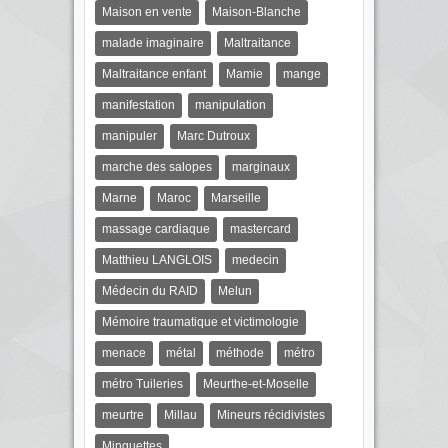
Maison en vente
Maison-Blanche
malade imaginaire
Maltraitance
Maltraitance enfant
Mamie
mange
manifestation
manipulation
manipuler
Marc Dutroux
marche des salopes
marginaux
Marne
Maroc
Marseille
massage cardiaque
mastercard
Matthieu LANGLOIS
medecin
Médecin du RAID
Melun
Mémoire traumatique et victimologie
menace
métal
méthode
métro
métro Tuileries
Meurthe-et-Moselle
meurtre
Millau
Mineurs récidivistes
Minguettes