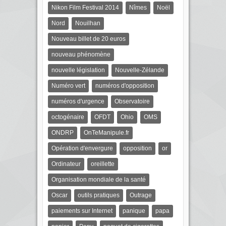
Nikon Film Festival 2014
Nîmes
Noël
Nord
Nouilhan
Nouveau billet de 20 euros
nouveau phénomène
nouvelle législation
Nouvelle-Zélande
Numéro vert
numéros d'opposition
numéros d'urgence
Observatoire
octogénaire
OFDT
Ohio
OMS
ONDRP
OnTeManipule.fr
Opération d'envergure
opposition
or
Ordinateur
oreillette
Organisation mondiale de la santé
Oscar
outils pratiques
Outrage
paiements sur Internet
panique
papa