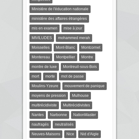
Ministère de l'éducation nationale
ministère des affaires étrangères
mis en examen
mise à jour
MIVILUDES
mohammed merah
Moisselles
Mont-Blanc
Montcornet
Montereau
Montpellier
Montre
montre de luxe
Montreuil-sous-Bois
mort
morte
mot de passe
Moulins-Yzeure
mouvement de panique
moyens de pression
Mulhouse
multirécidiviste
Multirécidivistes
Nantes
Narbonne
NationMaster
naufragés
neutralisés
Neuves-Maisons
Nice
Nid d'Aigle