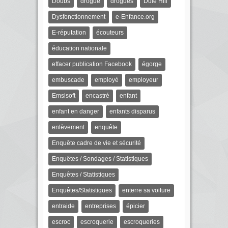
Doubs
drogue
drogues
Dulé Hill
Dysfonctionnement
e-Enfance.org
E-réputation
écouteurs
éducation nationale
effacer publication Facebook
égorge
embuscade
employé
employeur
Emsisoft
encastré
enfant
enfant en danger
enfants disparus
enlèvement
enquête
Enquête cadre de vie et sécurité
Enquêtes / Sondages / Statistiques
Enquêtes / Statistiques
Enquêtes/Statistiques
enterre sa voiture
entraide
entreprises
épicier
escroc
escroquerie
escroqueries