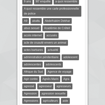
9 ans
90' enquête
a quoi ressemble
A quoi ressemble une carte professionnelle
de police
A9
abattu
Abdelhakim Dekhar
abus sexuel
Académie de Créteil
accès internet
accusés
acte de cruauté envers un animal
actes barbares
actualité
administration pénitentiaire
adolescent
adolescentes
adolescents
Afrique du Sud
Agence de voyage
Agir contre
Agnès Marin
Agra
agressé
agresseur
agresseurs
Agression
agression sexuelle
Agressions
agriculteurs
aide