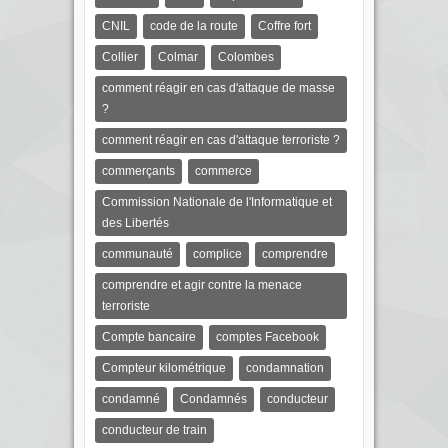
CNIL
code de la route
Coffre fort
Collier
Colmar
Colombes
comment réagir en cas d'attaque de masse
?
comment réagir en cas d'attaque terroriste ?
commerçants
commerce
Commission Nationale de l'Informatique et
des Libertés
communauté
complice
comprendre
comprendre et agir contre la menace
terroriste
Compte bancaire
comptes Facebook
Compteur kilométrique
condamnation
condamné
Condamnés
conducteur
conducteur de train