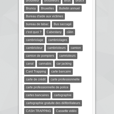
brouilleur
brouilleurs
Bruit
bruit.fr
Brunoy
Bruxelles
Bulletin annuel
Bureau d'aide aux victimes
bureau de tabac
Bus saccagé
c'est quoi ?
Cabestany
câlin
cambriolage
cambriolages
cambrioleur
cambrioleurs
camion
camion de pompiers
camrioleurs
canal
cannabis
car jacking
Card Trapping
carte bancaire
carte de crédit
carte professionnelle
carte professionnelle de police
cartes bancaires
cartographie
cartographie gratuite des défibrillateurs
CASH TRAPPING
Cassette vidéo