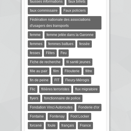
fausses informations
faux billets
faux commissaire
Faux policiers
Fédération nationale des associations
d'usagers des transports
femme
femme jetée dans la Garonne
femmes
femmes battues
fessée
fesses
Fêtes
Feu
Fiche de recherche
fil santé jeunes
fille au pair
film
Filouterie
filtre
fin de peine
FIT
Fleury-Mérogis
Flic
flilières terroristes
flux migratoire
flyers
fonctionnaire de police
Fondation Vinci Autoroutes
Fonderie d'or
Fontaine
Fontenay
Foot Locker
forcené
foule
français
France