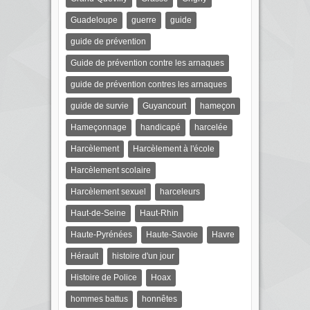
Guadeloupe
guerre
guide
guide de prévention
Guide de prévention contre les arnaques
guide de prévention contres les arnaques
guide de survie
Guyancourt
hameçon
Hameçonnage
handicapé
harcelée
Harcèlement
Harcèlement à l'école
Harcèlement scolaire
Harcèlement sexuel
harceleurs
Haut-de-Seine
Haut-Rhin
Haute-Pyrénées
Haute-Savoie
Havre
Hérault
histoire d'un jour
Histoire de Police
Hoax
hommes battus
honnêtes