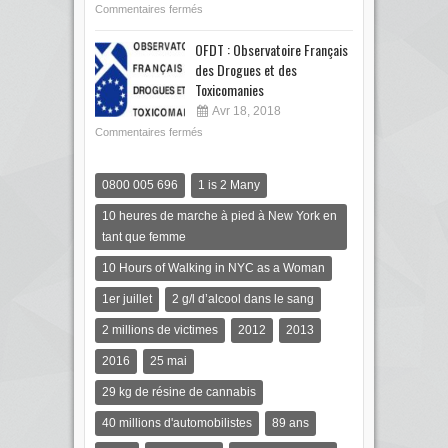
Commentaires fermés
OFDT : Observatoire Français
des Drogues et des
Toxicomanies
Avr 18, 2018
Commentaires fermés
0800 005 696
1 is 2 Many
10 heures de marche à pied à New York en
tant que femme
10 Hours of Walking in NYC as a Woman
1er juillet
2 g/l d’alcool dans le sang
2 millions de victimes
2012
2013
2016
25 mai
29 kg de résine de cannabis
40 millions d'automobilistes
89 ans