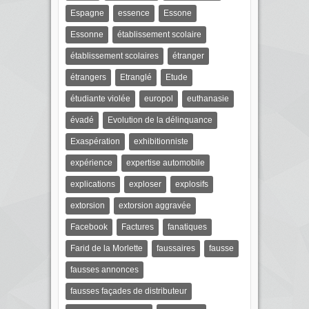
Espagne
essence
Essone
Essonne
établissement scolaire
établissement scolaires
étranger
étrangers
Etranglé
Etude
étudiante violée
europol
euthanasie
évadé
Evolution de la délinquance
Exaspération
exhibitionniste
expérience
expertise automobile
explications
exploser
explosifs
extorsion
extorsion aggravée
Facebook
Factures
fanatiques
Farid de la Morlette
faussaires
fausse
fausses annonces
fausses façades de distributeur