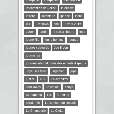
interpellé
interpellés
intervention
intervention de Police
Interview
intrenet
inventaire
Iphone
Isère
ITT
ITV News
Ivre
janvier 2016
Japon
jardin
je suis à l'heure
jette
jeune fille
jeune homme
jeunes
jeunes cagoulés
Joe Biden
journaliste
journée internationale des enfants disparus
Joyeuses fêtes
Jugement
jupe
justice
K.O.
Kalachnikov
kamikazes
Kawasaki
Kenya
Kidnapping
kiki
Kunming
l'Araignée
La ceinture de sécurité
La Chamberte
La Ciotat