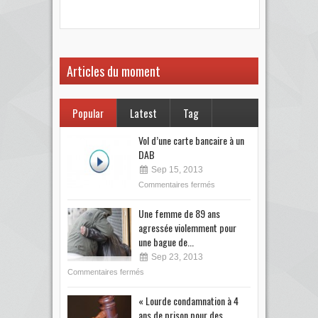
votre
Articles du moment
Popular
Latest
Tag
Vol d’une carte bancaire à un
DAB
Sep 15, 2013
Commentaires fermés
Une femme de 89 ans
agressée violemment pour
une bague de...
Sep 23, 2013
Commentaires fermés
« Lourde condamnation à 4
ans de prison pour des...