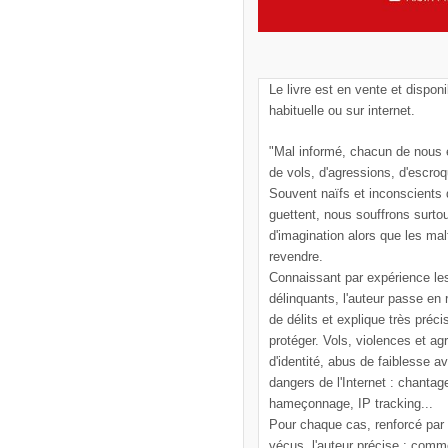
Le livre est en vente et disponi
habituelle ou sur internet.
"Mal informé, chacun de nous e
de vols, d'agressions, d'escroq
Souvent naïfs et inconscients
guettent, nous souffrons surto
d'imagination alors que les mal
revendre.
Connaissant par expérience le
délinquants, l'auteur passe en
de délits et explique très pré
protéger. Vols, violences et ag
d'identité, abus de faiblesse a
dangers de l'Internet : chantag
hameçonnage, IP tracking...
Pour chaque cas, renforcé par
vécus, l'auteur précise : comm