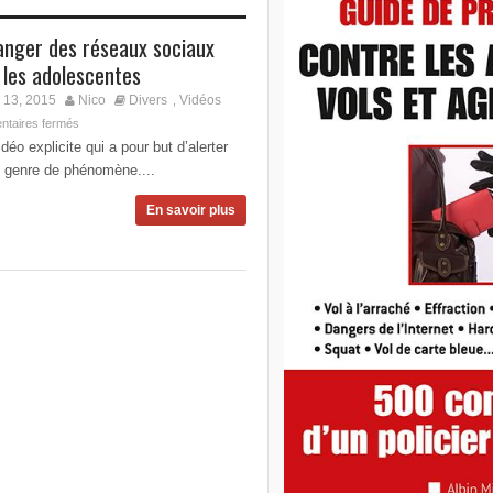
anger des réseaux sociaux
 les adolescentes
 13, 2015
Nico
Divers
Vidéos
,
taires fermés
déo explicite qui a pour but d’alerter
e genre de phénomène....
En savoir plus