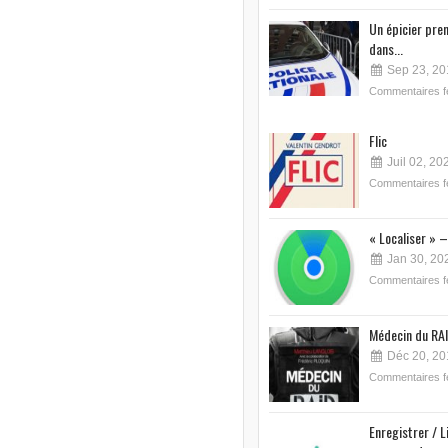
Un épicier pre
dans...
Sep 23, 20
Commentaires 
Flic
Juil 02, 20
Commentaires 
« Localiser » –
Jan 30, 20
Commentaires 
Médecin du RAI
Déc 20, 20
Commentaires 
Enregistrer / L