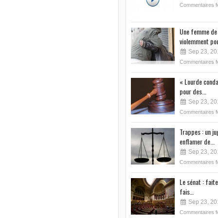
Commentaires 
Une femme de 
violemment pou
Sep 23, 20
Commentaires 
« Lourde conda
pour des...
Sep 23, 20
Commentaires 
Trappes : un j
enflamer de...
Sep 23, 20
Commentaires 
Le sénat : faite
fais…
Sep 23, 20
Commentaires 