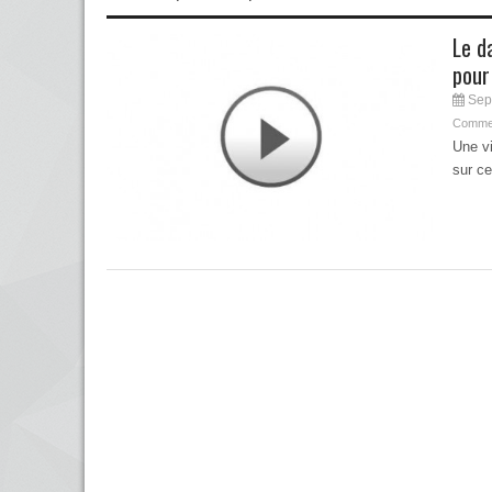
Le d
pour
Sep
Commen
Une vi
sur c