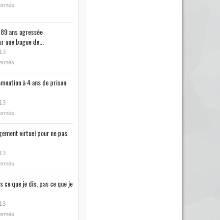
fermés
89 ans agressée
r une bague de...
13
fermés
mnation à 4 ans de prison
13
fermés
ugement virtuel pour ne pas
13
fermés
s ce que je dis, pas ce que je
13
fermés