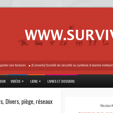
ses factures
[Conseils] Société de sécurité ou système d’alarme indépendant ?
JOUR
VIDÉOS
LIENS
LIVRES ET DOSSIERS
rs
,
Divers
,
piège
,
réseaux