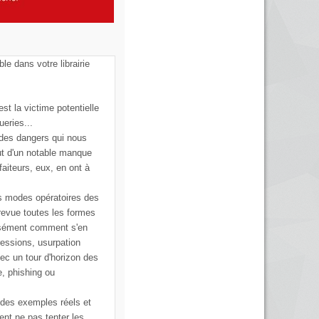
ble dans votre librairie
st la victime potentielle
ueries...
 des dangers qui nous
ut d'un notable manque
faiteurs, eux, en ont à
s modes opératoires des
 revue toutes les formes
cisément comment s'en
ressions, usurpation
vec un tour d'horizon des
e, phishing ou
 des exemples réels et
ent ne pas tenter les