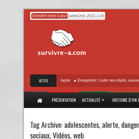
Dernière mise à jour
juillet 2nd, 2021 1:24
« Localiser » – Mise à jour Apple
ACTUS
Enregistrer / Lister ses objets, sauvegarder 
PRÉSENTATION
ACTUALITÉ
HISTOIRE D’UN 
Tag Archive:
adolescentes
,
alerte
,
dange
sociaux
,
Vidéos
,
web