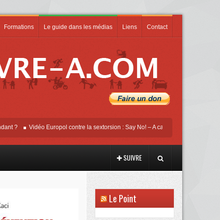
Formations
Le guide dans les médias
Liens
Contact
Vidéo Europol contre la sextorsion : Say No! – A campaign against online sexual
SUIVRE
Le Point