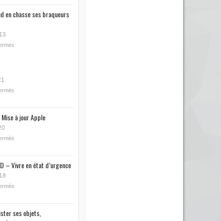
nd en chasse ses braqueurs
13
fermés
21
fermés
 Mise à jour Apple
20
fermés
D – Vivre en état d’urgence
18
fermés
ister ses objets,