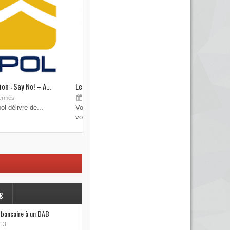
on : Say No! – A...
Les brouilleurs de clefs de véhicule
Sep 19, 2015
ermés
Commentaires fermés
l délivre de...
Vous pensez avoir verrouillé votre véhicule avec
votre...
g
e bancaire à un DAB
13