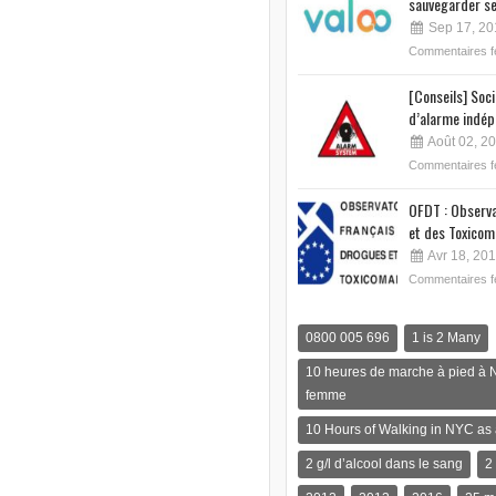
sauvegarder se
Sep 17, 20
Commentaires 
[Conseils] Soc
d’alarme indép
Août 02, 2
Commentaires 
OFDT : Observa
et des Toxicom
Avr 18, 20
Commentaires 
0800 005 696
1 is 2 Many
10 heures de marche à pied à 
femme
10 Hours of Walking in NYC a
2 g/l d’alcool dans le sang
2