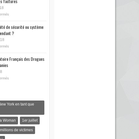
s factures
18
fermés
iété de sécurité ou système
endant ?
018
fermés
toire Français des Drogues
anies
18
fermés
New York en tant que
s a Woman
1er juillet
 millions de victimes