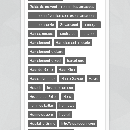
Guide de prévention contre les arnaques
guide de prévention contres les arnaques
guide de survie
Guyancourt
hameçon
Hameçonnage
handicapé
harcelée
Harcèlement
Harcèlement à l'école
Harcèlement scolaire
Harcèlement sexuel
harceleurs
Haut-de-Seine
Haut-Rhin
Haute-Pyrénées
Haute-Savoie
Havre
Hérault
histoire d'un jour
Histoire de Police
Hoax
hommes battus
honnêtes
Honnêtes gens
hôpital
Hôpital le Grand
http://stopaudeni.com