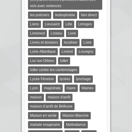
vols avec violences
les policiers
lesbophobie
lien direct
Liens
Lieusaint
Lille
Limoges
Limonest
Lissieu
Livre
Livres et dossiers
localiser
Loire
Loire-Atlantique
Lorient
Louvigny
Luc-sur-Orbieu
lutter
lutter contre les cambriolages
Lycée Fénelon
lycées
lynchage
Lyon
magistrate
maire
Mairies
maison
maison d'arrêt
maison d’arrêt de Béthune
Maison en vente
Maison-Blanche
malade imaginaire
Maltraitance