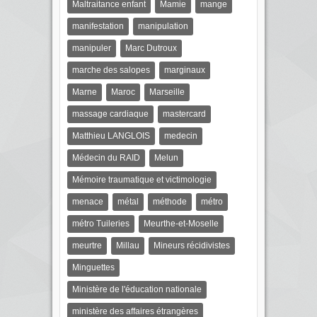
Maltraitance enfant
Mamie
mange
manifestation
manipulation
manipuler
Marc Dutroux
marche des salopes
marginaux
Marne
Maroc
Marseille
massage cardiaque
mastercard
Matthieu LANGLOIS
medecin
Médecin du RAID
Melun
Mémoire traumatique et victimologie
menace
métal
méthode
métro
métro Tuileries
Meurthe-et-Moselle
meurtre
Millau
Mineurs récidivistes
Minguettes
Ministère de l'éducation nationale
ministère des affaires étrangères