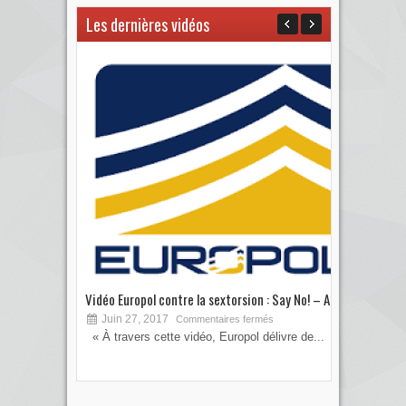
Les dernières vidéos
Vidéo Europol contre la sextorsion : Say No! – A...
Les 
Juin 27, 2017
S
Commentaires fermés
« À travers cette vidéo, Europol délivre de...
Vous
votre