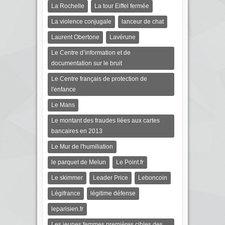
La Rochelle
La tour Eiffel fermée
La violence conjugale
lanceur de chat
Laurent Obertone
Lavérune
Le Centre d’information et de
documentation sur le bruit
Le Centre français de protection de
l'enfance
Le Mans
Le montant des fraudes liées aux cartes
bancaires en 2013
Le Mur de l'humiliation
le parquet de Melun
Le Point.fr
Le skimmer
Leader Price
Leboncoin
Légifrance
légitime défense
leparisien.fr
Les jeunes femmes premières cibles des