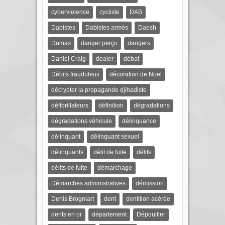
cyberviolence
cycliste
DAB
Dabistes
Dabistes armés
Daesh
Damas
danger perçu
dangers
Daniel Craig
dealer
débat
Débits frauduleux
décoration de Noël
décrypter la propagande djihadiste
défibrillateurs
définition
dégradations
dégradations véhicule
délinquance
délinquant
délinquant sexuel
délinquants
délit de fuite
délits
délits de fuite
démarchage
Démarches administratives
démission
Denis Brogniart
dent
dentition acérée
dents en or
département
Dépouiller