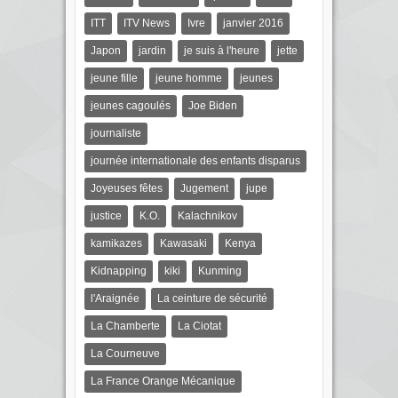
ITT
ITV News
Ivre
janvier 2016
Japon
jardin
je suis à l'heure
jette
jeune fille
jeune homme
jeunes
jeunes cagoulés
Joe Biden
journaliste
journée internationale des enfants disparus
Joyeuses fêtes
Jugement
jupe
justice
K.O.
Kalachnikov
kamikazes
Kawasaki
Kenya
Kidnapping
kiki
Kunming
l'Araignée
La ceinture de sécurité
La Chamberte
La Ciotat
La Courneuve
La France Orange Mécanique