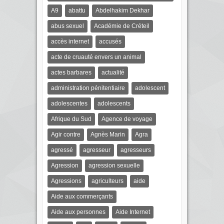
A9
abattu
Abdelhakim Dekhar
abus sexuel
Académie de Créteil
accès internet
accusés
acte de cruauté envers un animal
actes barbares
actualité
administration pénitentiaire
adolescent
adolescentes
adolescents
Afrique du Sud
Agence de voyage
Agir contre
Agnès Marin
Agra
agressé
agresseur
agresseurs
Agression
agression sexuelle
Agressions
agriculteurs
aide
Aide aux commerçants
Aide aux personnes
Aide Internet