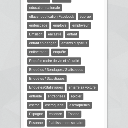
éducation nationale
effacer publication Facebook
égorge
embuscade
employé
employeur
Emsisoft
encastré
enfant
enfant en danger
enfants disparus
enlèvement
enquête
Enquête cadre de vie et sécurité
Enquêtes / Sondages / Statistiques
Enquêtes / Statistiques
Enquêtes/Statistiques
enterre sa voiture
entraide
entreprises
épicier
escroc
escroquerie
escroqueries
Espagne
essence
Essone
Essonne
établissement scolaire