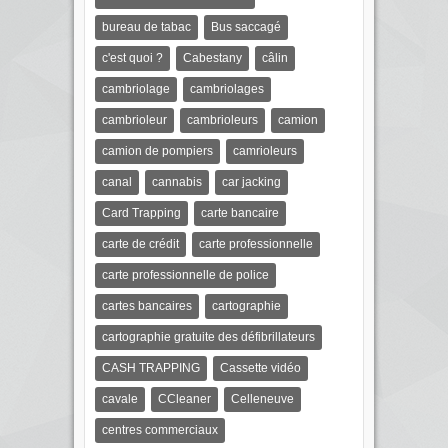
bureau de tabac
Bus saccagé
c'est quoi ?
Cabestany
câlin
cambriolage
cambriolages
cambrioleur
cambrioleurs
camion
camion de pompiers
camrioleurs
canal
cannabis
car jacking
Card Trapping
carte bancaire
carte de crédit
carte professionnelle
carte professionnelle de police
cartes bancaires
cartographie
cartographie gratuite des défibrillateurs
CASH TRAPPING
Cassette vidéo
cavale
CCleaner
Celleneuve
centres commerciaux