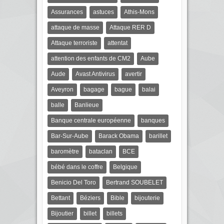
Assurances
astuces
Athis-Mons
attaque de masse
Attaque RER D
Attaque terroriste
attentat
attention des enfants de CM2
Aube
Aude
Avast Antivirus
avertir
Aveyron
bagage
bague
balai
balle
Banlieue
Banque centrale européenne
banques
Bar-Sur-Aube
Barack Obama
barillet
baromètre
bataclan
BCE
bébé dans le coffre
Belgique
Benicio Del Toro
Bertrand SOUBELET
Bettant
Béziers
Bible
bijouterie
Bijoutier
billet
billets