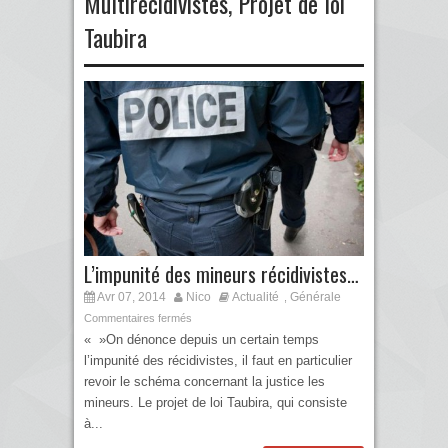
Multirécidivistes
,
Projet de loi
Taubira
L’impunité des mineurs récidivistes…
Avr 07, 2014
Nico
Actualité
Générale
,
Commentaires fermés
« »On dénonce depuis un certain temps
l’impunité des récidivistes, il faut en particulier
revoir le schéma concernant la justice les
mineurs. Le projet de loi Taubira, qui consiste
à...