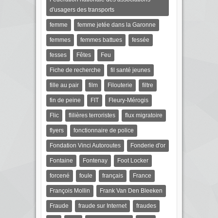
d'usagers des transports
femme
femme jetée dans la Garonne
femmes
femmes battues
fessée
fesses
Fêtes
Feu
Fiche de recherche
fil santé jeunes
fille au pair
film
Filouterie
filtre
fin de peine
FIT
Fleury-Mérogis
Flic
flilières terroristes
flux migratoire
flyers
fonctionnaire de police
Fondation Vinci Autoroutes
Fonderie d'or
Fontaine
Fontenay
Foot Locker
forcené
foule
français
France
François Mollin
Frank Van Den Bleeken
Fraude
fraude sur Internet
fraudes