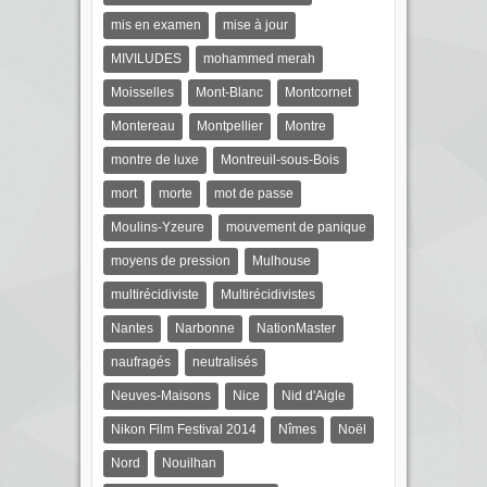
mis en examen
mise à jour
MIVILUDES
mohammed merah
Moisselles
Mont-Blanc
Montcornet
Montereau
Montpellier
Montre
montre de luxe
Montreuil-sous-Bois
mort
morte
mot de passe
Moulins-Yzeure
mouvement de panique
moyens de pression
Mulhouse
multirécidiviste
Multirécidivistes
Nantes
Narbonne
NationMaster
naufragés
neutralisés
Neuves-Maisons
Nice
Nid d'Aigle
Nikon Film Festival 2014
Nîmes
Noël
Nord
Nouilhan