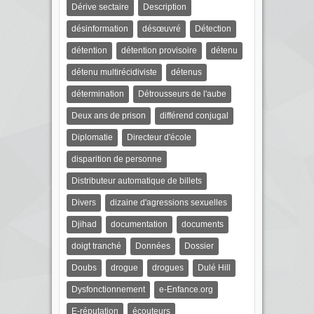
Dérive sectaire
Description
désinformation
désœuvré
Détection
détention
détention provisoire
détenu
détenu multirécidiviste
détenus
détermination
Détrousseurs de l'aube
Deux ans de prison
différend conjugal
Diplomatie
Directeur d'école
disparition de personne
Distributeur automatique de billets
Divers
dizaine d'agressions sexuelles
Djihad
documentation
documents
doigt tranché
Données
Dossier
Doubs
drogue
drogues
Dulé Hill
Dysfonctionnement
e-Enfance.org
E-réputation
écouteurs