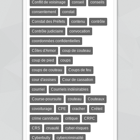
Conflit de voisinage
conseil
conseils
consentement
constat
Constat des Préfets
contenu
contrôle
Contrôle judiciaire
convocation
coordonnées confidentielles
Côtes d'Armor
coup de couteau
coup de pied
coups
coups de couteau
Coups de feu
cour d'assises
Cour de cassation
courriel
Courriels indésirables
Course-poursuite
couteau
Couteaux
covoiturage
CPE
cracher
Créteil
crime cannibale
critique
CRPC
CRS
cruauté
cyber-risques
Cyberbully
cybercriminalité