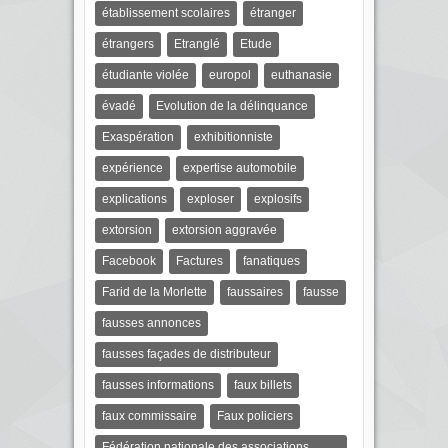
établissement scolaires
étranger
étrangers
Etranglé
Etude
étudiante violée
europol
euthanasie
évadé
Evolution de la délinquance
Exaspération
exhibitionniste
expérience
expertise automobile
explications
exploser
explosifs
extorsion
extorsion aggravée
Facebook
Factures
fanatiques
Farid de la Morlette
faussaires
fausse
fausses annonces
fausses façades de distributeur
fausses informations
faux billets
faux commissaire
Faux policiers
Fédération nationale des associations