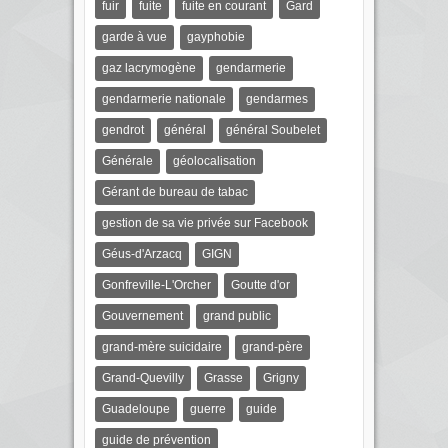
fuir
fuite
fuite en courant
Gard
garde à vue
gayphobie
gaz lacrymogène
gendarmerie
gendarmerie nationale
gendarmes
gendrot
général
général Soubelet
Générale
géolocalisation
Gérant de bureau de tabac
gestion de sa vie privée sur Facebook
Géus-d'Arzacq
GIGN
Gonfreville-L'Orcher
Goutte d'or
Gouvernement
grand public
grand-mère suicidaire
grand-père
Grand-Quevilly
Grasse
Grigny
Guadeloupe
guerre
guide
guide de prévention