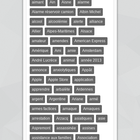
aimant
Ain
Aisne
alarme
Alarme réservoir camion
Albin Michel
alcool
alcoolémie
alerte
alliance
Allier
Alpes-Maritimes
Alsace
amateur
amendes
American Express
Amérique
Ami
amie
Amsterdam
André Lucrèce
animal
année 2013
annonce
anxiolytiques
Appât
Apple
Apple Store
application
apprendre
arbalète
Ardennes
argent
Argentine
Ariane
armé
armes factices
arnaque
Arnaques
arrestation
Arzacq
asiatiques
asie
Aspremont
assassinée
assises
assistance aux familles
Association