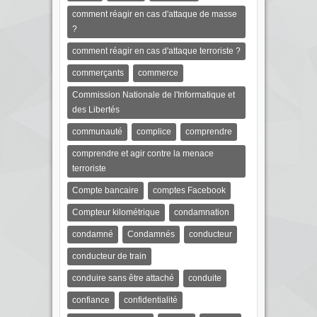
comment réagir en cas d'attaque de masse
?
comment réagir en cas d'attaque terroriste ?
commerçants
commerce
Commission Nationale de l'Informatique et
des Libertés
communauté
complice
comprendre
comprendre et agir contre la menace
terroriste
Compte bancaire
comptes Facebook
Compteur kilométrique
condamnation
condamné
Condamnés
conducteur
conducteur de train
conduire sans être attaché
conduite
confiance
confidentialité