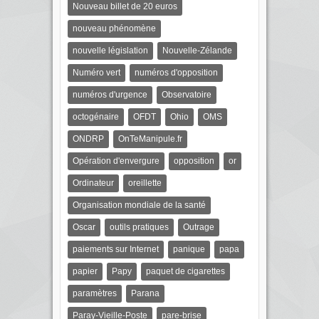
Nouveau billet de 20 euros
nouveau phénomène
nouvelle législation
Nouvelle-Zélande
Numéro vert
numéros d'opposition
numéros d'urgence
Observatoire
octogénaire
OFDT
Ohio
OMS
ONDRP
OnTeManipule.fr
Opération d'envergure
opposition
or
Ordinateur
oreillette
Organisation mondiale de la santé
Oscar
outils pratiques
Outrage
paiements sur Internet
panique
papa
papier
Papy
paquet de cigarettes
paramètres
Parana
Paray-Vieille-Poste
pare-brise