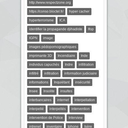
http://www.respectzone.org
https://conso.bloctel.fr/
hyper cacher
hyperterrorisme
ICA
identifier la propagande djihadiste
Ifop
IGPN
image
images pédopornographiques
imprimante 3D
Incendiaire
Inde
individus capuchés
Indre
infiltration
infiltré
infitration
information judiciaire
informations
Inquiétant
insécurité
Insee
Insolite
insultes
interbancaires
internet
interpellation
interpellé
interpellés
intervention
intervention de Police
Interview
intrenet
inventaire
Iphone
Isère