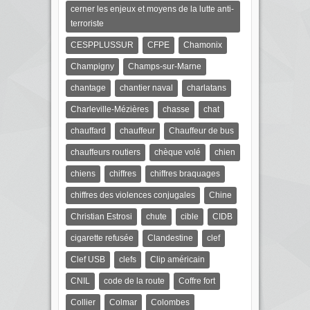
cerner les enjeux et moyens de la lutte anti-
terroriste
CESPPLUSSUR
CFPE
Chamonix
Champigny
Champs-sur-Marne
chantage
chantier naval
charlatans
Charleville-Mézières
chasse
chat
chauffard
chauffeur
Chauffeur de bus
chauffeurs routiers
chèque volé
chien
chiens
chiffres
chiffres braquages
chiffres des violences conjugales
Chine
Christian Estrosi
chute
cible
CIDB
cigarette refusée
Clandestine
clef
Clef USB
clefs
Clip américain
CNIL
code de la route
Coffre fort
Collier
Colmar
Colombes