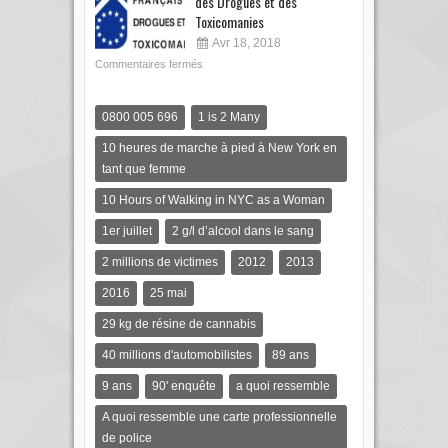
des Drogues et des
Toxicomanies
Avr 18, 2018
Commentaires fermés
0800 005 696
1 is 2 Many
10 heures de marche à pied à New York en
tant que femme
10 Hours of Walking in NYC as a Woman
1er juillet
2 g/l d’alcool dans le sang
2 millions de victimes
2012
2013
2016
25 mai
29 kg de résine de cannabis
40 millions d'automobilistes
89 ans
9 ans
90' enquête
a quoi ressemble
A quoi ressemble une carte professionnelle
de police