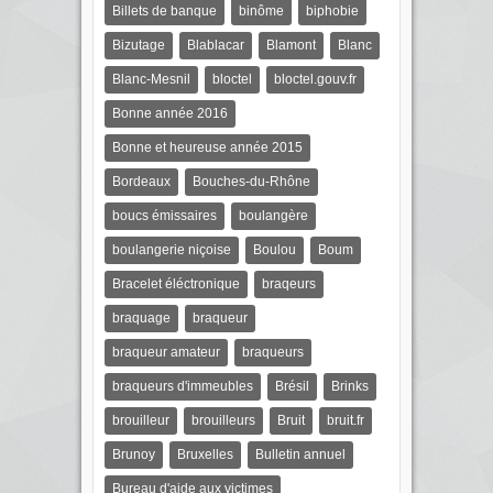
Billets de banque
binôme
biphobie
Bizutage
Blablacar
Blamont
Blanc
Blanc-Mesnil
bloctel
bloctel.gouv.fr
Bonne année 2016
Bonne et heureuse année 2015
Bordeaux
Bouches-du-Rhône
boucs émissaires
boulangère
boulangerie niçoise
Boulou
Boum
Bracelet éléctronique
braqeurs
braquage
braqueur
braqueur amateur
braqueurs
braqueurs d'immeubles
Brésil
Brinks
brouilleur
brouilleurs
Bruit
bruit.fr
Brunoy
Bruxelles
Bulletin annuel
Bureau d'aide aux victimes