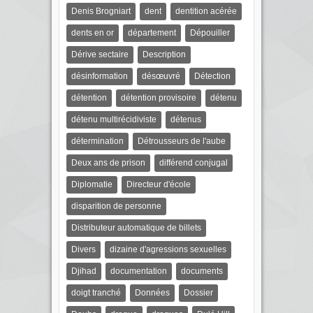
Denis Brogniart
dent
dentition acérée
dents en or
département
Dépouiller
Dérive sectaire
Description
désinformation
désœuvré
Détection
détention
détention provisoire
détenu
détenu multirécidiviste
détenus
détermination
Détrousseurs de l'aube
Deux ans de prison
différend conjugal
Diplomatie
Directeur d'école
disparition de personne
Distributeur automatique de billets
Divers
dizaine d'agressions sexuelles
Djihad
documentation
documents
doigt tranché
Données
Dossier