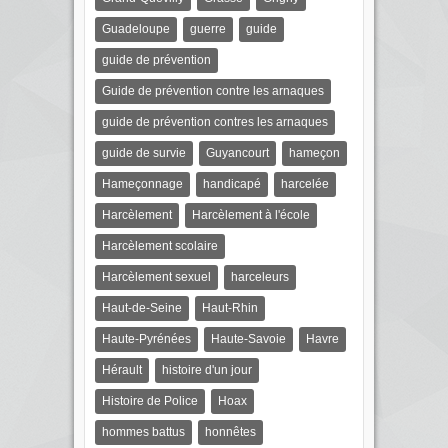
Guadeloupe
guerre
guide
guide de prévention
Guide de prévention contre les arnaques
guide de prévention contres les arnaques
guide de survie
Guyancourt
hameçon
Hameçonnage
handicapé
harcelée
Harcèlement
Harcèlement à l'école
Harcèlement scolaire
Harcèlement sexuel
harceleurs
Haut-de-Seine
Haut-Rhin
Haute-Pyrénées
Haute-Savoie
Havre
Hérault
histoire d'un jour
Histoire de Police
Hoax
hommes battus
honnêtes