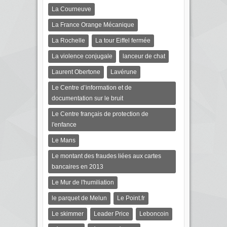
La Courneuve
La France Orange Mécanique
La Rochelle
La tour Eiffel fermée
La violence conjugale
lanceur de chat
Laurent Obertone
Lavérune
Le Centre d’information et de
documentation sur le bruit
Le Centre français de protection de
l'enfance
Le Mans
Le montant des fraudes liées aux cartes
bancaires en 2013
Le Mur de l'humiliation
le parquet de Melun
Le Point.fr
Le skimmer
Leader Price
Leboncoin