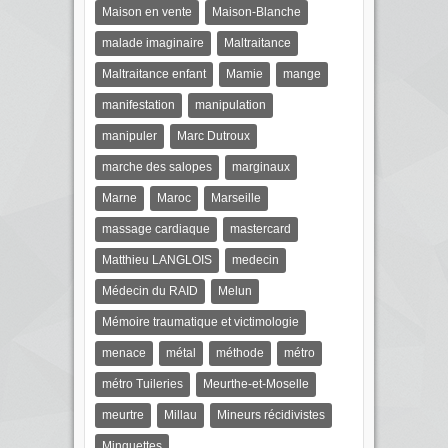
Maison en vente
Maison-Blanche
malade imaginaire
Maltraitance
Maltraitance enfant
Mamie
mange
manifestation
manipulation
manipuler
Marc Dutroux
marche des salopes
marginaux
Marne
Maroc
Marseille
massage cardiaque
mastercard
Matthieu LANGLOIS
medecin
Médecin du RAID
Melun
Mémoire traumatique et victimologie
menace
métal
méthode
métro
métro Tuileries
Meurthe-et-Moselle
meurtre
Millau
Mineurs récidivistes
Minguettes