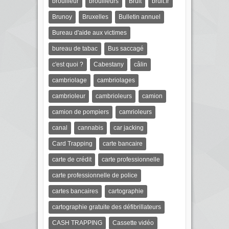
brouilleur
brouilleurs
Bruit
bruit.fr
Brunoy
Bruxelles
Bulletin annuel
Bureau d'aide aux victimes
bureau de tabac
Bus saccagé
c'est quoi ?
Cabestany
câlin
cambriolage
cambriolages
cambrioleur
cambrioleurs
camion
camion de pompiers
camrioleurs
canal
cannabis
car jacking
Card Trapping
carte bancaire
carte de crédit
carte professionnelle
carte professionnelle de police
cartes bancaires
cartographie
cartographie gratuite des défibrillateurs
CASH TRAPPING
Cassette vidéo