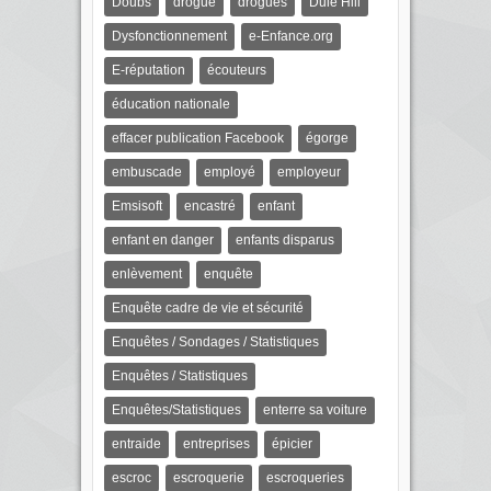
Doubs
drogue
drogues
Dulé Hill
Dysfonctionnement
e-Enfance.org
E-réputation
écouteurs
éducation nationale
effacer publication Facebook
égorge
embuscade
employé
employeur
Emsisoft
encastré
enfant
enfant en danger
enfants disparus
enlèvement
enquête
Enquête cadre de vie et sécurité
Enquêtes / Sondages / Statistiques
Enquêtes / Statistiques
Enquêtes/Statistiques
enterre sa voiture
entraide
entreprises
épicier
escroc
escroquerie
escroqueries