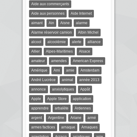
Aide aux commerçants
Aide aux personnes
Aide Internet
aimant
Ain
Aisne
alarme
Alarme réservoir camion
Albin Michel
alcool
alcoolémie
alerte
alliance
Allier
Alpes-Maritimes
Alsace
amateur
amendes
American Express
Amérique
Ami
amie
Amsterdam
André Lucrèce
animal
année 2013
annonce
anxiolytiques
Appât
Apple
Apple Store
application
apprendre
arbalète
Ardennes
argent
Argentine
Ariane
armé
armes factices
arnaque
Arnaques
arrestation
Arzacq
asiatiques
asie