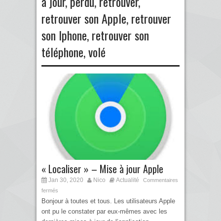
à jour
,
perdu
,
retrouver
,
retrouver son Apple
,
retrouver
son Iphone
,
retrouver son
téléphone
,
volé
« Localiser » – Mise à jour Apple
Jan 30, 2020
Nico
Actualité
Commentaires
fermés
Bonjour à toutes et tous. Les utilisateurs Apple
ont pu le constater par eux-mêmes avec les