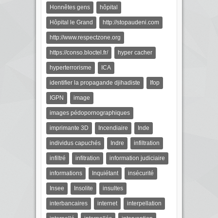
Honnêtes gens
hôpital
Hôpital le Grand
http://stopaudeni.com
http://www.respectzone.org
https://conso.bloctel.fr/
hyper cacher
hyperterrorisme
ICA
identifier la propagande djihadiste
Ifop
IGPN
image
images pédopornographiques
imprimante 3D
Incendiaire
Inde
individus capuchés
Indre
infiltration
infiltré
infitration
information judiciaire
informations
Inquiétant
insécurité
Insee
Insolite
insultes
interbancaires
internet
interpellation