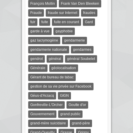
François Mollin
Frank Van Den Bleeken
Fraude
fraude sur Internet
fraudes
fuir
fuite
fuite en courant
Gard
garde à vue
gayphobie
gaz lacrymogène
gendarmerie
gendarmerie nationale
gendarmes
gendrot
général
général Soubelet
Générale
géolocalisation
Gérant de bureau de tabac
gestion de sa vie privée sur Facebook
Géus-d'Arzacq
GIGN
Gonfreville-L'Orcher
Goutte d'or
Gouvernement
grand public
grand-mère suicidaire
grand-père
Grand-Quevilly
Grasse
Grigny