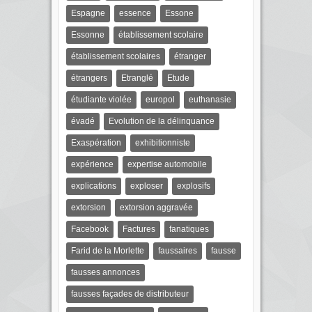
Espagne
essence
Essone
Essonne
établissement scolaire
établissement scolaires
étranger
étrangers
Etranglé
Etude
étudiante violée
europol
euthanasie
évadé
Evolution de la délinquance
Exaspération
exhibitionniste
expérience
expertise automobile
explications
exploser
explosifs
extorsion
extorsion aggravée
Facebook
Factures
fanatiques
Farid de la Morlette
faussaires
fausse
fausses annonces
fausses façades de distributeur