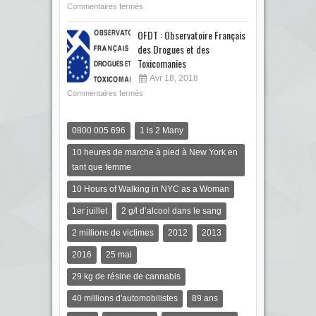
Commentaires fermés
OFDT : Observatoire Français
des Drogues et des
Toxicomanies
Avr 18, 2018
Commentaires fermés
0800 005 696
1 is 2 Many
10 heures de marche à pied à New York en
tant que femme
10 Hours of Walking in NYC as a Woman
1er juillet
2 g/l d’alcool dans le sang
2 millions de victimes
2012
2013
2016
25 mai
29 kg de résine de cannabis
40 millions d'automobilistes
89 ans