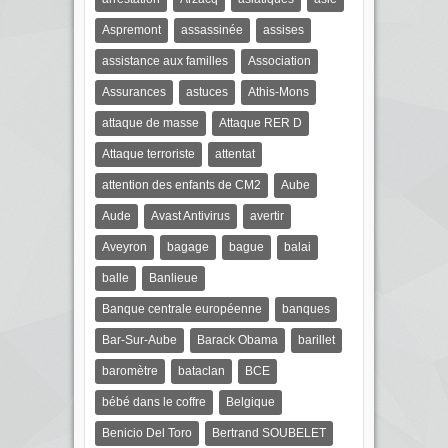
Aspremont
assassinée
assises
assistance aux familles
Association
Assurances
astuces
Athis-Mons
attaque de masse
Attaque RER D
Attaque terroriste
attentat
attention des enfants de CM2
Aube
Aude
Avast Antivirus
avertir
Aveyron
bagage
bague
balai
balle
Banlieue
Banque centrale européenne
banques
Bar-Sur-Aube
Barack Obama
barillet
baromètre
bataclan
BCE
bébé dans le coffre
Belgique
Benicio Del Toro
Bertrand SOUBELET