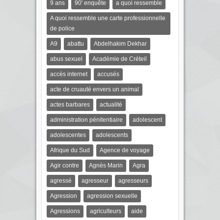
9 ans
90' enquête
a quoi ressemble
A quoi ressemble une carte professionnelle
de police
A9
abattu
Abdelhakim Dekhar
abus sexuel
Académie de Créteil
accès internet
accusés
acte de cruauté envers un animal
actes barbares
actualité
administration pénitentiaire
adolescent
adolescentes
adolescents
Afrique du Sud
Agence de voyage
Agir contre
Agnès Marin
Agra
agressé
agresseur
agresseurs
Agression
agression sexuelle
Agressions
agriculteurs
aide