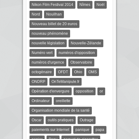
Nikon Film Festival 2014
Nîmes
Noël
Nord
Nouilhan
Nouveau billet de 20 euros
nouveau phénomène
nouvelle législation
Nouvelle-Zélande
Numéro vert
numéros d'opposition
numéros d'urgence
Observatoire
octogénaire
OFDT
Ohio
OMS
ONDRP
OnTeManipule.fr
Opération d'envergure
opposition
or
Ordinateur
oreillette
Organisation mondiale de la santé
Oscar
outils pratiques
Outrage
paiements sur Internet
panique
papa