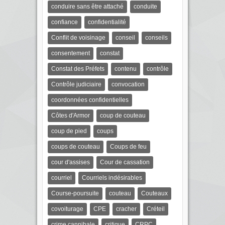
conduire sans être attaché
conduite
confiance
confidentialité
Conflit de voisinage
conseil
conseils
consentement
constat
Constat des Préfets
contenu
contrôle
Contrôle judiciaire
convocation
coordonnées confidentielles
Côtes d'Armor
coup de couteau
coup de pied
coups
coups de couteau
Coups de feu
cour d'assises
Cour de cassation
courriel
Courriels indésirables
Course-poursuite
couteau
Couteaux
covoiturage
CPE
cracher
Créteil
crime cannibale
critique
CRPC