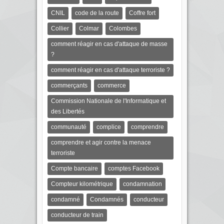
CNIL
code de la route
Coffre fort
Collier
Colmar
Colombes
comment réagir en cas d'attaque de masse
?
comment réagir en cas d'attaque terroriste ?
commerçants
commerce
Commission Nationale de l'Informatique et
des Libertés
communauté
complice
comprendre
comprendre et agir contre la menace
terroriste
Compte bancaire
comptes Facebook
Compteur kilométrique
condamnation
condamné
Condamnés
conducteur
conducteur de train