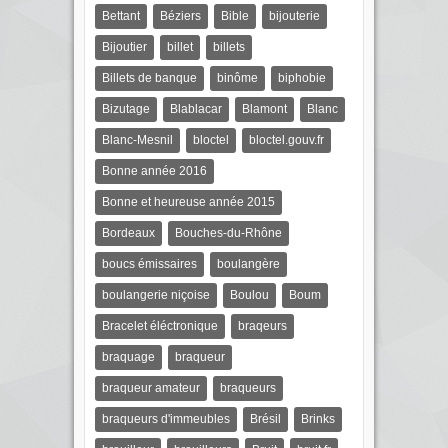
Bettant
Béziers
Bible
bijouterie
Bijoutier
billet
billets
Billets de banque
binôme
biphobie
Bizutage
Blablacar
Blamont
Blanc
Blanc-Mesnil
bloctel
bloctel.gouv.fr
Bonne année 2016
Bonne et heureuse année 2015
Bordeaux
Bouches-du-Rhône
boucs émissaires
boulangère
boulangerie niçoise
Boulou
Boum
Bracelet éléctronique
braqeurs
braquage
braqueur
braqueur amateur
braqueurs
braqueurs d'immeubles
Brésil
Brinks