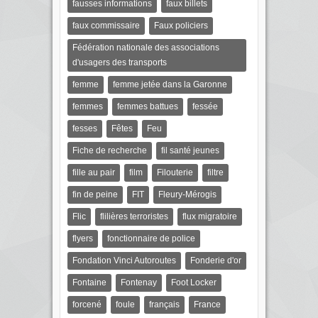
fausses informations
faux billets
faux commissaire
Faux policiers
Fédération nationale des associations
d'usagers des transports
femme
femme jetée dans la Garonne
femmes
femmes battues
fessée
fesses
Fêtes
Feu
Fiche de recherche
fil santé jeunes
fille au pair
film
Filouterie
filtre
fin de peine
FIT
Fleury-Mérogis
Flic
flilières terroristes
flux migratoire
flyers
fonctionnaire de police
Fondation Vinci Autoroutes
Fonderie d'or
Fontaine
Fontenay
Foot Locker
forcené
foule
français
France