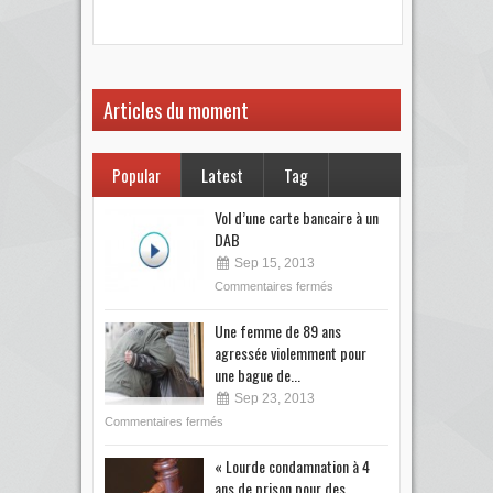
votre
Articles du moment
Popular
Latest
Tag
Vol d’une carte bancaire à un
DAB
Sep 15, 2013
Commentaires fermés
Une femme de 89 ans
agressée violemment pour
une bague de...
Sep 23, 2013
Commentaires fermés
« Lourde condamnation à 4
ans de prison pour des...