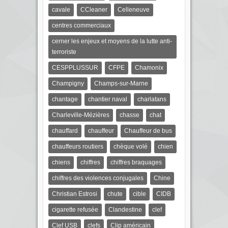
cavale
CCleaner
Celleneuve
centres commerciaux
cerner les enjeux et moyens de la lutte anti-
terroriste
CESPPLUSSUR
CFPE
Chamonix
Champigny
Champs-sur-Marne
chantage
chantier naval
charlatans
Charleville-Mézières
chasse
chat
chauffard
chauffeur
Chauffeur de bus
chauffeurs routiers
chèque volé
chien
chiens
chiffres
chiffres braquages
chiffres des violences conjugales
Chine
Christian Estrosi
chute
cible
CIDB
cigarette refusée
Clandestine
clef
Clef USB
clefs
Clip américain