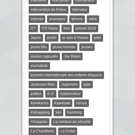
interpellé
interpellés
intervention
intervention de Police
Interview
intrenet
inventaire
Iphone
Isère
ITT
ITV News
Ivre
janvier 2016
Japon
jardin
je suis à l'heure
jette
jeune fille
jeune homme
jeunes
jeunes cagoulés
Joe Biden
journaliste
journée internationale des enfants disparus
Joyeuses fêtes
Jugement
jupe
justice
K.O.
Kalachnikov
kamikazes
Kawasaki
Kenya
Kidnapping
kiki
Kunming
l'Araignée
La ceinture de sécurité
La Chamberte
La Ciotat