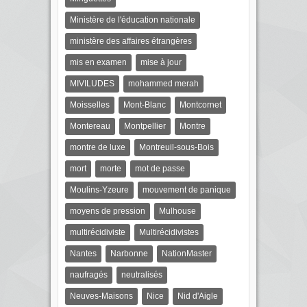
Ministère de l'éducation nationale
ministère des affaires étrangères
mis en examen
mise à jour
MIVILUDES
mohammed merah
Moisselles
Mont-Blanc
Montcornet
Montereau
Montpellier
Montre
montre de luxe
Montreuil-sous-Bois
mort
morte
mot de passe
Moulins-Yzeure
mouvement de panique
moyens de pression
Mulhouse
multirécidiviste
Multirécidivistes
Nantes
Narbonne
NationMaster
naufragés
neutralisés
Neuves-Maisons
Nice
Nid d'Aigle