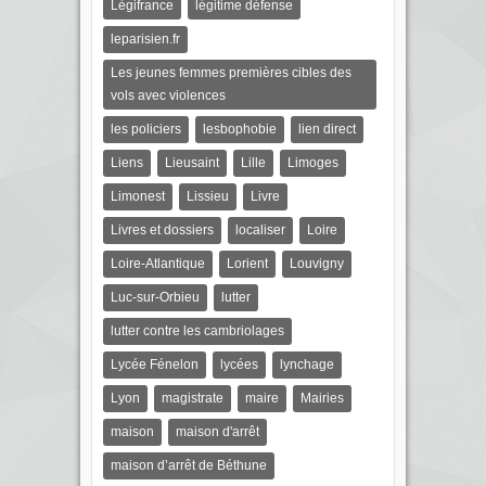
Légifrance
légitime défense
leparisien.fr
Les jeunes femmes premières cibles des
vols avec violences
les policiers
lesbophobie
lien direct
Liens
Lieusaint
Lille
Limoges
Limonest
Lissieu
Livre
Livres et dossiers
localiser
Loire
Loire-Atlantique
Lorient
Louvigny
Luc-sur-Orbieu
lutter
lutter contre les cambriolages
Lycée Fénelon
lycées
lynchage
Lyon
magistrate
maire
Mairies
maison
maison d'arrêt
maison d’arrêt de Béthune