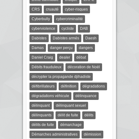
CRS
cruauté
cyber-risques
Cyberbully
cybercriminalité
cyberviolence
cycliste
DAB
Dabistes
Dabistes armés
Daesh
Damas
danger perçu
dangers
Daniel Craig
dealer
débat
Débits frauduleux
décoration de Noël
décrypter la propagande djihadiste
défibrillateurs
définition
dégradations
dégradations véhicule
délinquance
délinquant
délinquant sexuel
délinquants
délit de fuite
délits
délits de fuite
démarchage
Démarches administratives
démission