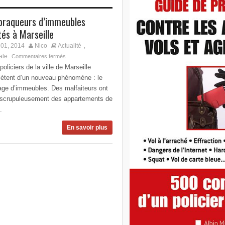
braqueurs d’immeubles
tés à Marseille
01, 2014
Nico
Actualité
,
ale
Commentaires fermés
policiers de la ville de Marseille
iètent d’un nouveau phénomène : le
age d’immeubles. Des malfaiteurs ont
é scrupuleusement des appartements de
.
En savoir plus