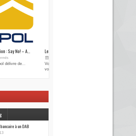
on : Say No! – A...
Les brouilleurs de clefs de véhicule
Sep 19, 2015
ermés
Commentaires fermés
l délivre de...
Vous pensez avoir verrouillé votre véhicule avec
votre...
g
e bancaire à un DAB
13