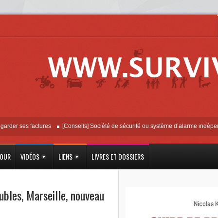
 ses factures
[Conseils] Société de sécurité ou système d’alarme indépendant ?
JOUR
VIDÉOS
LIENS
LIVRES ET DOSSIERS
ubles
,
Marseille
,
nouveau