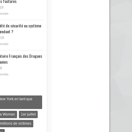
s factures
18
fermés
iété de sécurité ou système
endant ?
018
fermés
toire Français des Drogues
anies
18
fermés
New York en tant que
s a Woman
1er juillet
 millions de victimes