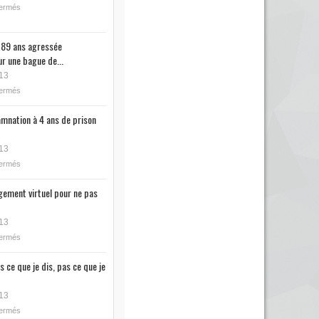
fermés
89 ans agressée
r une bague de...
13
fermés
mnation à 4 ans de prison
13
fermés
ugement virtuel pour ne pas
13
fermés
s ce que je dis, pas ce que je
13
fermés