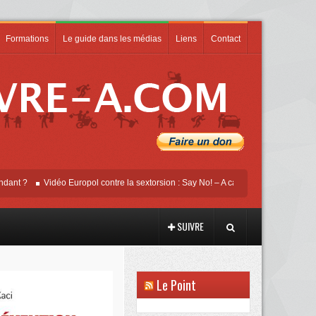
Formations
Le guide dans les médias
Liens
Contact
Vidéo Europol contre la sextorsion : Say No! – A campaign against online sexua
SUIVRE
Le Point