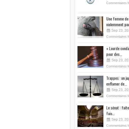
Commentaires 
Une femme de 
violemment pou
Sep 23, 20
Commentaires 
« Lourde conda
pour des...
Sep 23, 20
Commentaires 
Trappes : un j
enflamer de...
Sep 23, 20
Commentaires 
Le sénat : faite
fais…
Sep 23, 20
Commentaires 