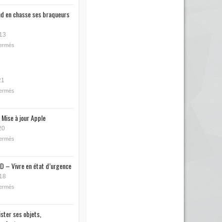
nd en chasse ses braqueurs
13
fermés
21
fermés
 Mise à jour Apple
20
fermés
D – Vivre en état d’urgence
18
fermés
ister ses objets,