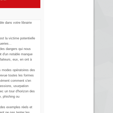
ble dans votre librairie
st la victime potentielle
ueries...
 des dangers qui nous
ut d'un notable manque
faiteurs, eux, en ont à
s modes opératoires des
 revue toutes les formes
cisément comment s'en
ressions, usurpation
vec un tour d'horizon des
e, phishing ou
 des exemples réels et
ent ne pas tenter les