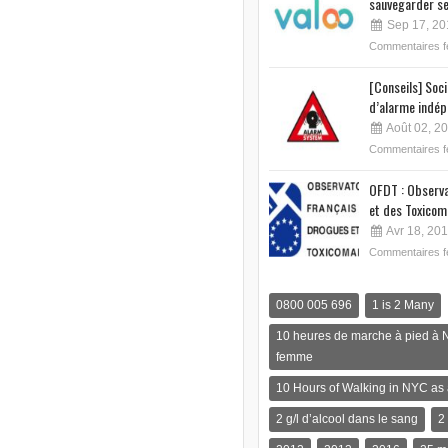
sauvegarder se
Sep 17, 20
Commentaires 
[Conseils] Soc
d’alarme indép
Août 02, 2
Commentaires 
OFDT : Observa
et des Toxicom
Avr 18, 20
Commentaires 
0800 005 696
1 is 2 Many
10 heures de marche à pied à 
femme
10 Hours of Walking in NYC a
2 g/l d’alcool dans le sang
2