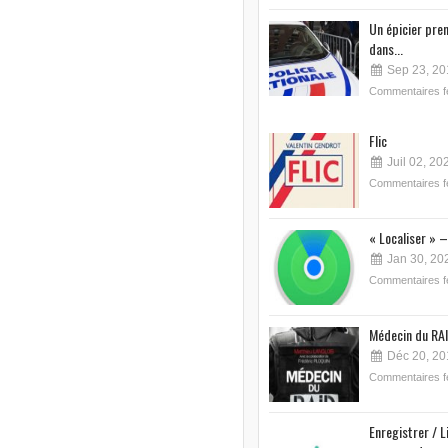
Un épicier pre
dans...
Sep 23, 20
Commentaires 
Flic
Juil 02, 20
Commentaires 
« Localiser » –
Jan 30, 20
Commentaires 
Médecin du RAI
Déc 20, 20
Commentaires 
Enregistrer / L