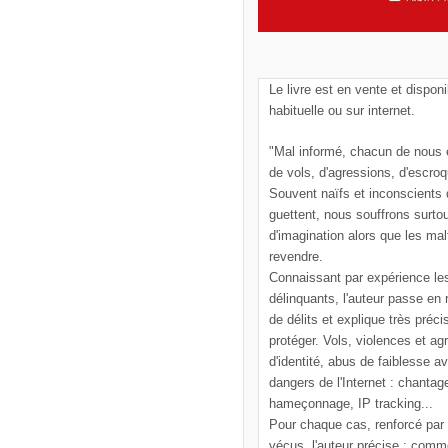
Le livre est en vente et disponi
habituelle ou sur internet.
"Mal informé, chacun de nous e
de vols, d'agressions, d'escroq
Souvent naïfs et inconscients
guettent, nous souffrons surto
d'imagination alors que les mal
revendre.
Connaissant par expérience le
délinquants, l'auteur passe en
de délits et explique très pré
protéger. Vols, violences et ag
d'identité, abus de faiblesse a
dangers de l'Internet : chantag
hameçonnage, IP tracking...
Pour chaque cas, renforcé par
vécus, l'auteur précise : comm