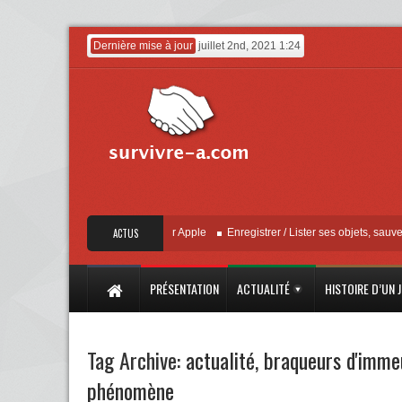
Dernière mise à jour
juillet 2nd, 2021 1:24
« Localiser » – Mise à jour Apple
ACTUS
Enregistrer / Lister ses objets, sauvegarder
PRÉSENTATION
ACTUALITÉ
HISTOIRE D’UN 
Tag Archive:
actualité
,
braqueurs d'imme
phénomène