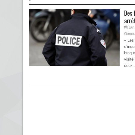
Des 
arrê
Jan 
Génér
« Les 
s’inqu
braqu
visit
deux..