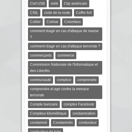
Clef USB
clefs
Clip américain
CNIL
code de la route
Coffre fort
Collier
Colmar
Colombes
comment réagir en cas d'attaque de masse
?
comment réagir en cas d'attaque terroriste ?
commerçants
commerce
Commission Nationale de l'Informatique et
des Libertés
communauté
complice
comprendre
comprendre et agir contre la menace
terroriste
Compte bancaire
comptes Facebook
Compteur kilométrique
condamnation
condamné
Condamnés
conducteur
conducteur de train