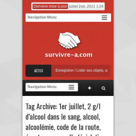
Dernière mise à jour
juillet 2nd, 2021 1:24
Mise à jour Apple
Enregistrer / Lister ses objets, sauvegarder ses factures
ACTUS
[C
ntre la sextorsion : Say No! – A campaign against online sexual coercion and extor
Mise à jour Apple
Tag Archive:
1er juillet
,
2 g/l
d’alcool dans le sang
,
alcool
,
alcoolémie
,
code de la route
,