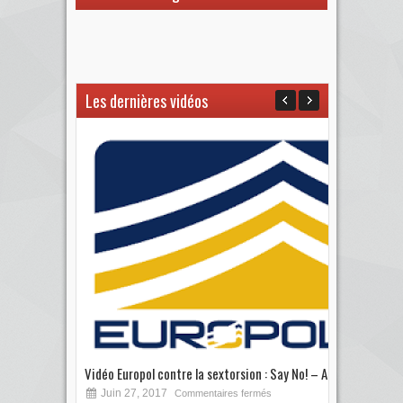
Les dernières vidéos
Vidéo Europol contre la sextorsion : Say No! – A...
Les 
Juin 27, 2017
S
Commentaires fermés