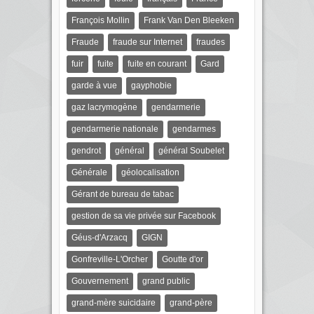
François Mollin
Frank Van Den Bleeken
Fraude
fraude sur Internet
fraudes
fuir
fuite
fuite en courant
Gard
garde à vue
gayphobie
gaz lacrymogène
gendarmerie
gendarmerie nationale
gendarmes
gendrot
général
général Soubelet
Générale
géolocalisation
Gérant de bureau de tabac
gestion de sa vie privée sur Facebook
Géus-d'Arzacq
GIGN
Gonfreville-L'Orcher
Goutte d'or
Gouvernement
grand public
grand-mère suicidaire
grand-père