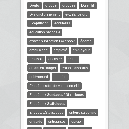
Doubs
drogue
drogues
Dulé Hill
Dysfonctionnement
e-Enfance.org
E-réputation
écouteurs
éducation nationale
effacer publication Facebook
égorge
embuscade
employé
employeur
Emsisoft
encastré
enfant
enfant en danger
enfants disparus
enlèvement
enquête
Enquête cadre de vie et sécurité
Enquêtes / Sondages / Statistiques
Enquêtes / Statistiques
Enquêtes/Statistiques
enterre sa voiture
entraide
entreprises
épicier