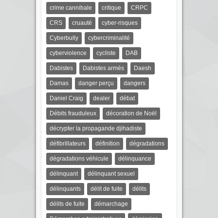
crime cannibale
critique
CRPC
CRS
cruauté
cyber-risques
Cyberbully
cybercriminalité
cyberviolence
cycliste
DAB
Dabistes
Dabistes armés
Daesh
Damas
danger perçu
dangers
Daniel Craig
dealer
débat
Débits frauduleux
décoration de Noël
décrypter la propagande djihadiste
défibrillateurs
définition
dégradations
dégradations véhicule
délinquance
délinquant
délinquant sexuel
délinquants
délit de fuite
délits
délits de fuite
démarchage