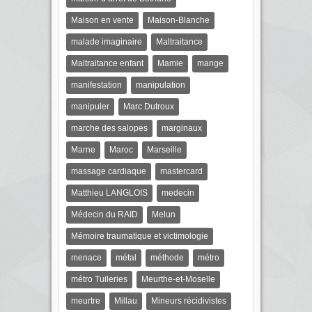
Maison en vente
Maison-Blanche
malade imaginaire
Maltraitance
Maltraitance enfant
Mamie
mange
manifestation
manipulation
manipuler
Marc Dutroux
marche des salopes
marginaux
Marne
Maroc
Marseille
massage cardiaque
mastercard
Matthieu LANGLOIS
medecin
Médecin du RAID
Melun
Mémoire traumatique et victimologie
menace
métal
méthode
métro
métro Tuileries
Meurthe-et-Moselle
meurtre
Millau
Mineurs récidivistes