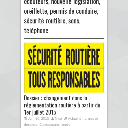
écouteurs
,
nouvelle législation
,
oreillette
,
permis de conduire
,
sécurité routière
,
sons
,
téléphone
Dossier : changement dans la
réglementation routière à partir du
1er juillet 2015
Juin 30, 2015
Nico
Actualité
Livres et
,
dossiers
Commentaires fermés