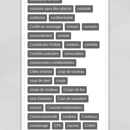
conduire sans être attaché
conduite
confiance
confidentialité
Conflit de voisinage
conseil
conseils
consentement
constat
Constat des Préfets
contenu
contrôle
Contrôle judiciaire
convocation
coordonnées confidentielles
Côtes d'Armor
coup de couteau
coup de pied
coups
coups de couteau
Coups de feu
cour d'assises
Cour de cassation
courriel
Courriels indésirables
Course-poursuite
couteau
Couteaux
covoiturage
CPE
cracher
Créteil