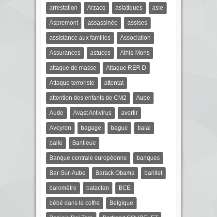
arrestation
Arzacq
asiatiques
asie
Aspremont
assassinée
assises
assistance aux familles
Association
Assurances
astuces
Athis-Mons
attaque de masse
Attaque RER D
Attaque terroriste
attentat
attention des enfants de CM2
Aube
Aude
Avast Antivirus
avertir
Aveyron
bagage
bague
balai
balle
Banlieue
Banque centrale européenne
banques
Bar-Sur-Aube
Barack Obama
barillet
baromètre
bataclan
BCE
bébé dans le coffre
Belgique