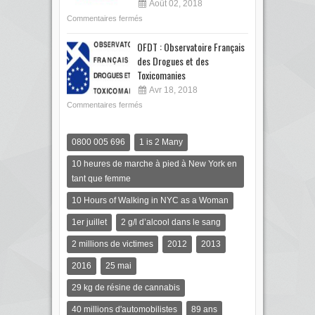
Août 02, 2018
Commentaires fermés
OFDT : Observatoire Français
des Drogues et des
Toxicomanies
Avr 18, 2018
Commentaires fermés
0800 005 696
1 is 2 Many
10 heures de marche à pied à New York en
tant que femme
10 Hours of Walking in NYC as a Woman
1er juillet
2 g/l d’alcool dans le sang
2 millions de victimes
2012
2013
2016
25 mai
29 kg de résine de cannabis
40 millions d'automobilistes
89 ans