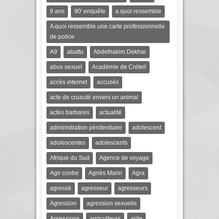
9 ans
90' enquête
a quoi ressemble
A quoi ressemble une carte professionnelle
de police
A9
abattu
Abdelhakim Dekhar
abus sexuel
Académie de Créteil
accès internet
accusés
acte de cruauté envers un animal
actes barbares
actualité
administration pénitentiaire
adolescent
adolescentes
adolescents
Afrique du Sud
Agence de voyage
Agir contre
Agnès Marin
Agra
agressé
agresseur
agresseurs
Agression
agression sexuelle
Agressions
agriculteurs
aide