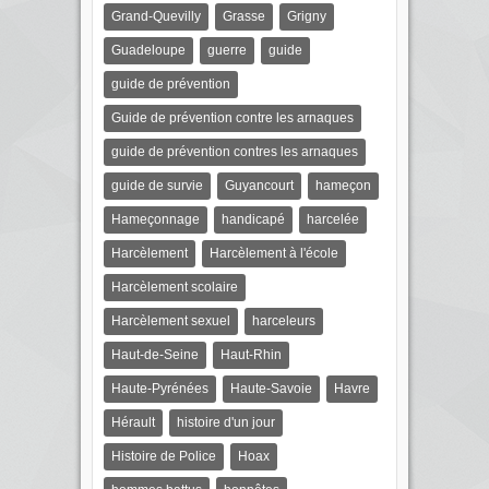
Grand-Quevilly
Grasse
Grigny
Guadeloupe
guerre
guide
guide de prévention
Guide de prévention contre les arnaques
guide de prévention contres les arnaques
guide de survie
Guyancourt
hameçon
Hameçonnage
handicapé
harcelée
Harcèlement
Harcèlement à l'école
Harcèlement scolaire
Harcèlement sexuel
harceleurs
Haut-de-Seine
Haut-Rhin
Haute-Pyrénées
Haute-Savoie
Havre
Hérault
histoire d'un jour
Histoire de Police
Hoax