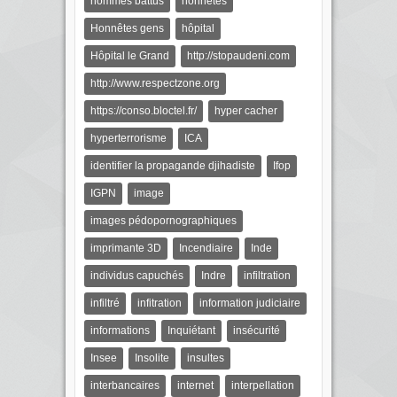
hommes battus
honnêtes
Honnêtes gens
hôpital
Hôpital le Grand
http://stopaudeni.com
http://www.respectzone.org
https://conso.bloctel.fr/
hyper cacher
hyperterrorisme
ICA
identifier la propagande djihadiste
Ifop
IGPN
image
images pédopornographiques
imprimante 3D
Incendiaire
Inde
individus capuchés
Indre
infiltration
infiltré
infitration
information judiciaire
informations
Inquiétant
insécurité
Insee
Insolite
insultes
interbancaires
internet
interpellation