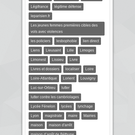
Légifrance
légitime défense
leparisien.fr
Les jeunes femmes premières cibles des
vols avec violences
les policiers
lesbophobie
lien direct
Liens
Lieusaint
Lille
Limoges
Limonest
Lissieu
Livre
Livres et dossiers
localiser
Loire
Loire-Atlantique
Lorient
Louvigny
Luc-sur-Orbieu
lutter
lutter contre les cambriolages
Lycée Fénelon
lycées
lynchage
Lyon
magistrate
maire
Mairies
maison
maison d'arrêt
maison d’arrêt de Béthune