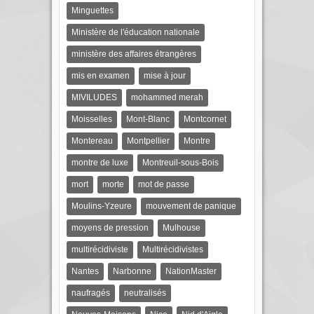
Minguettes
Ministère de l'éducation nationale
ministère des affaires étrangères
mis en examen
mise à jour
MIVILUDES
mohammed merah
Moisselles
Mont-Blanc
Montcornet
Montereau
Montpellier
Montre
montre de luxe
Montreuil-sous-Bois
mort
morte
mot de passe
Moulins-Yzeure
mouvement de panique
moyens de pression
Mulhouse
multirécidiviste
Multirécidivistes
Nantes
Narbonne
NationMaster
naufragés
neutralisés