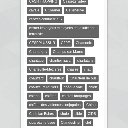
CASH TRAPPING
Cassette vidéo
cavale
CCleaner
Celleneuve
centres commerciaux
cerner les enjeux et moyens de la lutte anti-
terroriste
CESPPLUSSUR
CFPE
Chamonix
Champigny
Champs-sur-Marne
chantage
chantier naval
charlatans
Charleville-Mézières
chasse
chat
chauffard
chauffeur
Chauffeur de bus
chauffeurs routiers
chèque volé
chien
chiens
chiffres
chiffres braquages
chiffres des violences conjugales
Chine
Christian Estrosi
chute
cible
CIDB
cigarette refusée
Clandestine
clef