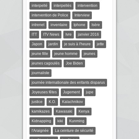
interpellé
interpellés
intervention
intervention de Police
Interview
intrenet
inventaire
Iphone
Isère
ITT
ITV News
Ivre
janvier 2016
Japon
jardin
je suis à l'heure
jette
jeune fille
jeune homme
jeunes
jeunes cagoulés
Joe Biden
journaliste
journée internationale des enfants disparus
Joyeuses fêtes
Jugement
jupe
justice
K.O.
Kalachnikov
kamikazes
Kawasaki
Kenya
Kidnapping
kiki
Kunming
l'Araignée
La ceinture de sécurité