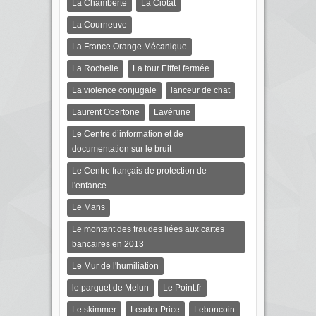
La Chamberte
La Ciotat
La Courneuve
La France Orange Mécanique
La Rochelle
La tour Eiffel fermée
La violence conjugale
lanceur de chat
Laurent Obertone
Lavérune
Le Centre d’information et de
documentation sur le bruit
Le Centre français de protection de
l'enfance
Le Mans
Le montant des fraudes liées aux cartes
bancaires en 2013
Le Mur de l'humiliation
le parquet de Melun
Le Point.fr
Le skimmer
Leader Price
Leboncoin