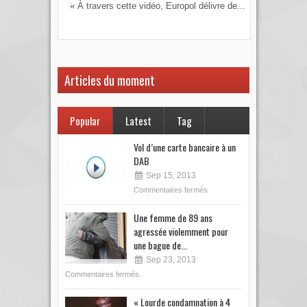
« À travers cette vidéo, Europol délivre de...
Vous
votre
Articles du moment
Popular
Latest
Tag
Vol d’une carte bancaire à un
DAB
Sep 15, 2013
Commentaires fermés
Une femme de 89 ans
agressée violemment pour
une bague de...
Sep 23, 2013
Commentaires fermés
« Lourde condamnation à 4