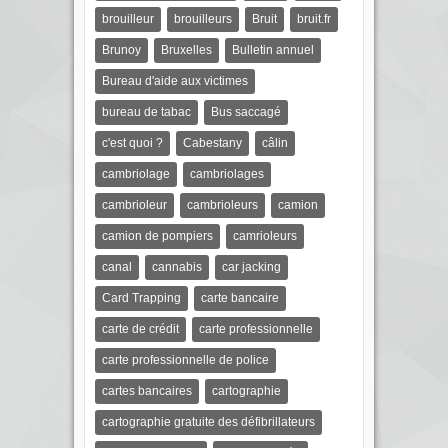
brouilleur
brouilleurs
Bruit
bruit.fr
Brunoy
Bruxelles
Bulletin annuel
Bureau d'aide aux victimes
bureau de tabac
Bus saccagé
c'est quoi ?
Cabestany
câlin
cambriolage
cambriolages
cambrioleur
cambrioleurs
camion
camion de pompiers
camrioleurs
canal
cannabis
car jacking
Card Trapping
carte bancaire
carte de crédit
carte professionnelle
carte professionnelle de police
cartes bancaires
cartographie
cartographie gratuite des défibrillateurs