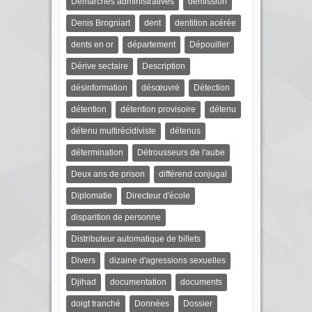
Démarches administratives
démission
Denis Brogniart
dent
dentition acérée
dents en or
département
Dépouiller
Dérive sectaire
Description
désinformation
désœuvré
Détection
détention
détention provisoire
détenu
détenu multirécidiviste
détenus
détermination
Détrousseurs de l'aube
Deux ans de prison
différend conjugal
Diplomatie
Directeur d'école
disparition de personne
Distributeur automatique de billets
Divers
dizaine d'agressions sexuelles
Djihad
documentation
documents
doigt tranché
Données
Dossier