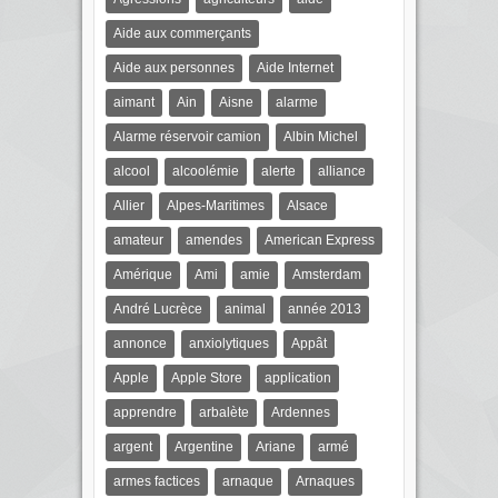
Aide aux commerçants
Aide aux personnes
Aide Internet
aimant
Ain
Aisne
alarme
Alarme réservoir camion
Albin Michel
alcool
alcoolémie
alerte
alliance
Allier
Alpes-Maritimes
Alsace
amateur
amendes
American Express
Amérique
Ami
amie
Amsterdam
André Lucrèce
animal
année 2013
annonce
anxiolytiques
Appât
Apple
Apple Store
application
apprendre
arbalète
Ardennes
argent
Argentine
Ariane
armé
armes factices
arnaque
Arnaques