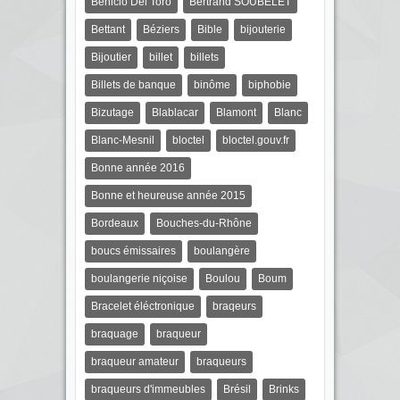
Benicio Del Toro
Bertrand SOUBELET
Bettant
Béziers
Bible
bijouterie
Bijoutier
billet
billets
Billets de banque
binôme
biphobie
Bizutage
Blablacar
Blamont
Blanc
Blanc-Mesnil
bloctel
bloctel.gouv.fr
Bonne année 2016
Bonne et heureuse année 2015
Bordeaux
Bouches-du-Rhône
boucs émissaires
boulangère
boulangerie niçoise
Boulou
Boum
Bracelet éléctronique
braqeurs
braquage
braqueur
braqueur amateur
braqueurs
braqueurs d'immeubles
Brésil
Brinks