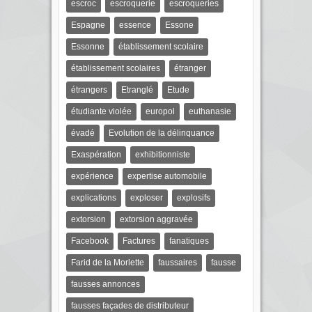
escroc
escroquerie
escroqueries
Espagne
essence
Essone
Essonne
établissement scolaire
établissement scolaires
étranger
étrangers
Etranglé
Etude
étudiante violée
europol
euthanasie
évadé
Evolution de la délinquance
Exaspération
exhibitionniste
expérience
expertise automobile
explications
exploser
explosifs
extorsion
extorsion aggravée
Facebook
Factures
fanatiques
Farid de la Morlette
faussaires
fausse
fausses annonces
fausses façades de distributeur