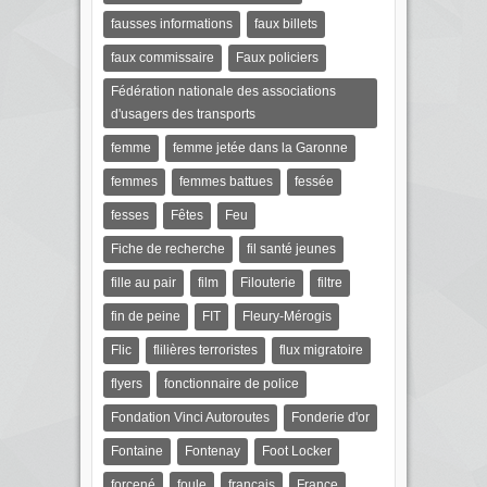
fausses informations
faux billets
faux commissaire
Faux policiers
Fédération nationale des associations
d'usagers des transports
femme
femme jetée dans la Garonne
femmes
femmes battues
fessée
fesses
Fêtes
Feu
Fiche de recherche
fil santé jeunes
fille au pair
film
Filouterie
filtre
fin de peine
FIT
Fleury-Mérogis
Flic
flilières terroristes
flux migratoire
flyers
fonctionnaire de police
Fondation Vinci Autoroutes
Fonderie d'or
Fontaine
Fontenay
Foot Locker
forcené
foule
français
France