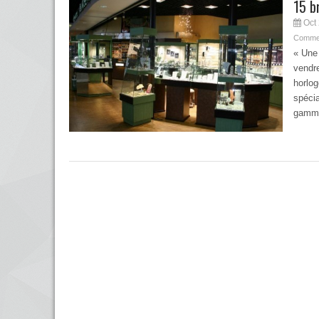
15 b
Oct 
Commen
« Une 
vendre
horlog
spécia
gamme