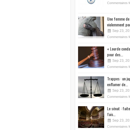
Commentaires 
Une femme de 
violemment pou
Sep 23, 20
Commentaires 
« Lourde conda
pour des...
Sep 23, 20
Commentaires 
Trappes : un j
enflamer de...
Sep 23, 20
Commentaires 
Le sénat : faite
fais…
Sep 23, 20
Commentaires 