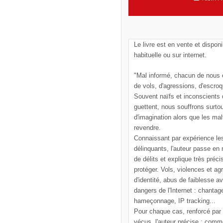
Le livre est en vente et disponi
habituelle ou sur internet.
"Mal informé, chacun de nous e
de vols, d'agressions, d'escroq
Souvent naïfs et inconscients
guettent, nous souffrons surto
d'imagination alors que les mal
revendre.
Connaissant par expérience le
délinquants, l'auteur passe en
de délits et explique très pré
protéger. Vols, violences et ag
d'identité, abus de faiblesse a
dangers de l'Internet : chantag
hameçonnage, IP tracking...
Pour chaque cas, renforcé par
vécus, l'auteur précise : comm