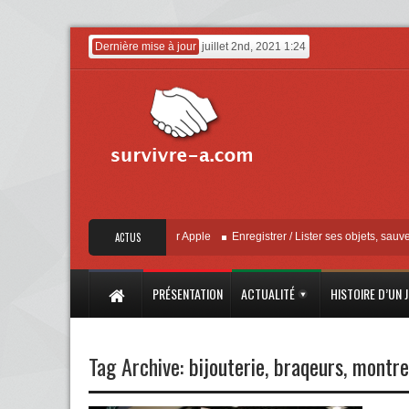
Dernière mise à jour
juillet 2nd, 2021 1:24
« Localiser » – Mise à jour Apple
ACTUS
Enregistrer / Lister ses objets, sauvegarder
PRÉSENTATION
ACTUALITÉ
HISTOIRE D’UN 
Tag Archive:
bijouterie
,
braqeurs
,
montre