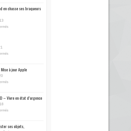
nd en chasse ses braqueurs
13
fermés
21
fermés
 Mise à jour Apple
20
fermés
D – Vivre en état d’urgence
18
fermés
ister ses objets,