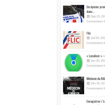
Un épicier pre
dans...
Sep 23, 20
Commentaires 
Flic
Juil 02, 20
Commentaires 
« Localiser » –
Jan 30, 20
Commentaires 
Médecin du RAI
Déc 20, 20
Commentaires 
Enregistrer / L