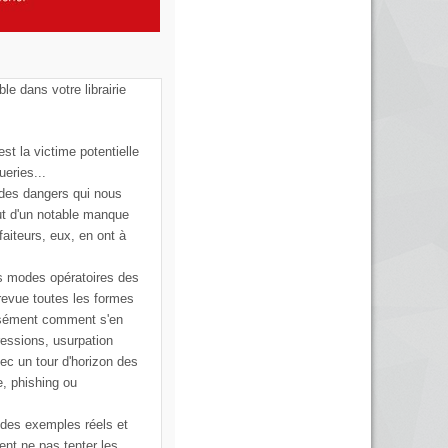
ble dans votre librairie
st la victime potentielle
ueries...
 des dangers qui nous
ut d'un notable manque
faiteurs, eux, en ont à
s modes opératoires des
 revue toutes les formes
cisément comment s'en
ressions, usurpation
vec un tour d'horizon des
e, phishing ou
 des exemples réels et
ent ne pas tenter les