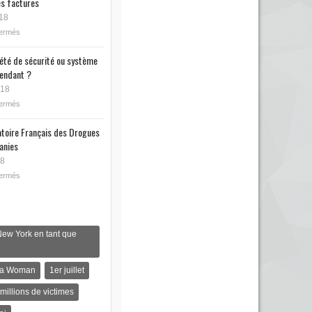
s factures
18
fermés
iété de sécurité ou système
endant ?
018
fermés
toire Français des Drogues
anies
18
fermés
New York en tant que
s a Woman
1er juillet
 millions de victimes