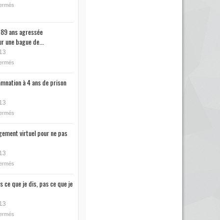
fermés
89 ans agressée
r une bague de...
13
fermés
mnation à 4 ans de prison
13
fermés
ugement virtuel pour ne pas
13
fermés
s ce que je dis, pas ce que je
13
fermés