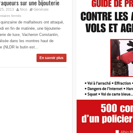
raqueurs sur une bijouterie
25, 2013
Nico
Générale
taires fermés
quinzaine de malfaiteurs ont attaqué,
di en fin de matinée, une bijouterie-
erie de luxe, Vacheron Constantin,
lisée dans les montres haut de
 (NLDR le butin est...
En savoir plus