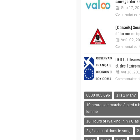
sauvegarder se
Sep 17, 20
Commentaires 
[Conseils] Soc
d’alarme indép
Août 02, 2
Commentaires 
OFDT : Observa
et des Toxicom
Avr 18, 20
Commentaires 
0800 005 696
1 is 2 Many
10 heures de marche à pied à 
femme
10 Hours of Walking in NYC a
2 g/l d’alcool dans le sang
2