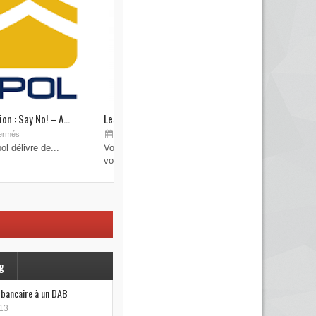
on : Say No! – A...
Les brouilleurs de clefs de véhicule
Sep 19, 2015
ermés
Commentaires fermés
l délivre de...
Vous pensez avoir verrouillé votre véhicule avec
votre...
g
e bancaire à un DAB
13