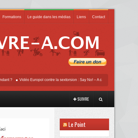
Formations
Le guide dans les médias
Liens
Contact
Vidéo Europol contre la sextorsion : Say No! – A campaign against online sexua
SUIVRE
Le Point