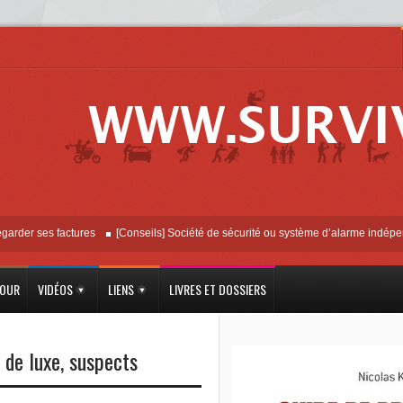
 ses factures
[Conseils] Société de sécurité ou système d’alarme indépendant ?
JOUR
VIDÉOS
LIENS
LIVRES ET DOSSIERS
 de luxe
,
suspects