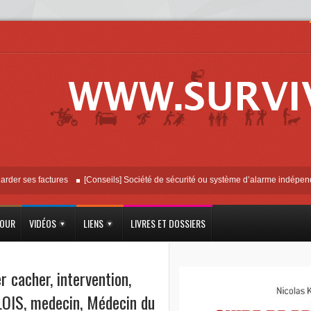
ses factures
[Conseils] Société de sécurité ou système d’alarme indépendant ?
JOUR
VIDÉOS
LIENS
LIVRES ET DOSSIERS
r cacher
,
intervention
,
LOIS
,
medecin
,
Médecin du