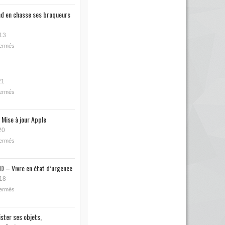
nd en chasse ses braqueurs
13
fermés
21
fermés
 Mise à jour Apple
20
fermés
D – Vivre en état d’urgence
18
fermés
ister ses objets,