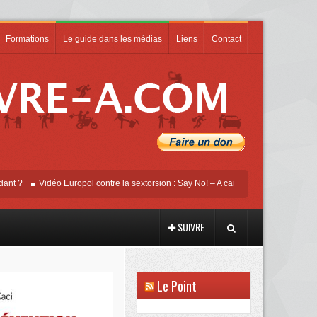
Formations
Le guide dans les médias
Liens
Contact
Vidéo Europol contre la sextorsion : Say No! – A campaign against online sexual
SUIVRE
Le Point