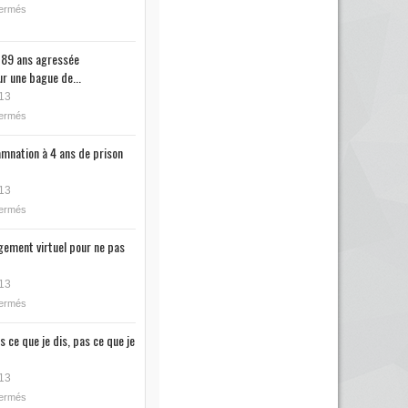
fermés
89 ans agressée
r une bague de...
13
fermés
mnation à 4 ans de prison
13
fermés
ugement virtuel pour ne pas
13
fermés
s ce que je dis, pas ce que je
13
fermés