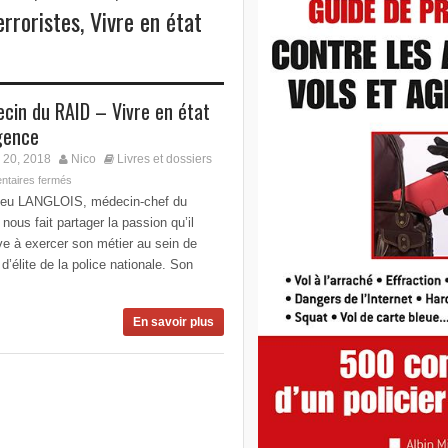
erroristes
,
Vivre en état
cin du RAID – Vivre en état
gence
 20, 2018
Nico
Livres et dossiers
taires fermés
ieu LANGLOIS, médecin-chef du
nous fait partager la passion qu’il
e à exercer son métier au sein de
é d’élite de la police nationale. Son
.
En savoir plus