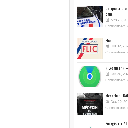
Un épicier pre
dans...
Sep 23, 20
Commentaires 
Flic
Juil 02, 20
Commentaires 
« Localiser » –
Jan 30, 20
Commentaires 
Médecin du RAI
Déc 20, 20
Commentaires 
Enregistrer / L