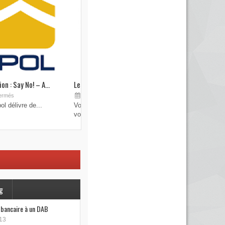
on : Say No! – A...
Les brouilleurs de clefs de véhicule
Sep 19, 2015
ermés
Commentaires fermés
l délivre de...
Vous pensez avoir verrouillé votre véhicule avec
votre...
g
e bancaire à un DAB
13