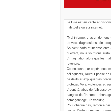
Le livre est en vente et disponi
habituelle ou sur internet.
"Mal informé, chacun de nous e
de vols, d'agressions, d'escroq
Souvent naïfs et inconscients
guettent, nous souffrons surto
d'imagination alors que les mal
revendre.
Connaissant par expérience le
délinquants, l'auteur passe en
de délits et explique très pré
protéger. Vols, violences et ag
d'identité, abus de faiblesse a
dangers de l'Internet : chantag
hameçonnage, IP tracking...
Pour chaque cas, renforcé par
vécus, l'auteur précise : comm