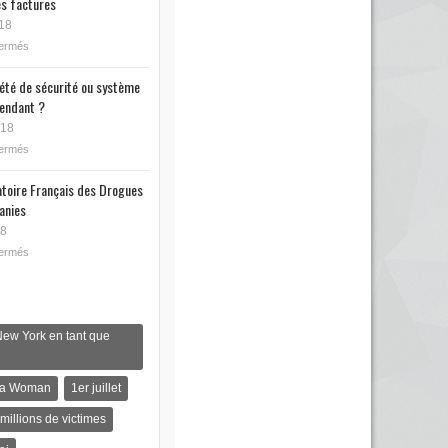
s factures
18
fermés
iété de sécurité ou système
endant ?
018
fermés
toire Français des Drogues
anies
18
fermés
New York en tant que
s a Woman
1er juillet
 millions de victimes