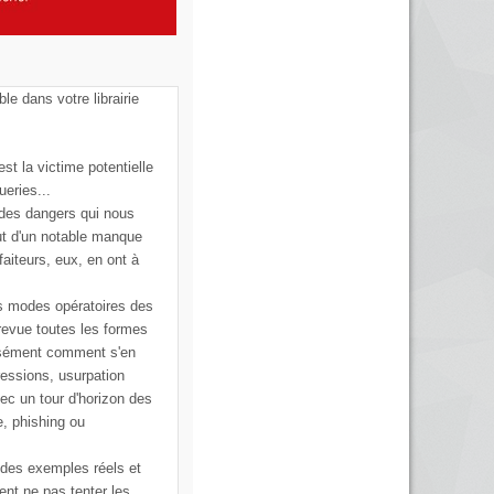
ble dans votre librairie
st la victime potentielle
ueries...
 des dangers qui nous
ut d'un notable manque
faiteurs, eux, en ont à
s modes opératoires des
 revue toutes les formes
cisément comment s'en
ressions, usurpation
vec un tour d'horizon des
e, phishing ou
 des exemples réels et
ent ne pas tenter les