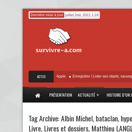
Dernière mise à jour
juillet 2nd, 2021 1:24
« Localiser » – Mise à jour Apple
ACTUS
Enregistrer / Lister ses objets, sauvegarder 
PRÉSENTATION
ACTUALITÉ
HISTOIRE D’UN 
Tag Archive:
Albin Michel
,
bataclan
,
hype
Livre
,
Livres et dossiers
,
Matthieu LANG