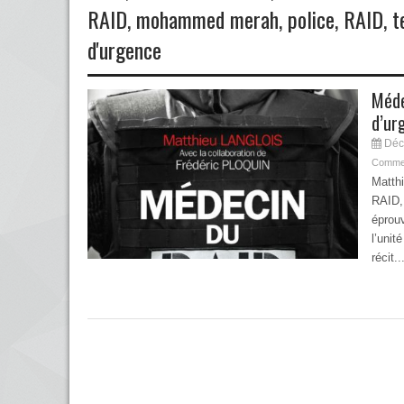
RAID
,
mohammed merah
,
police
,
RAID
,
t
d'urgence
Méde
d’ur
Déc
Commen
Matth
RAID, 
éprouv
l’unit
récit..