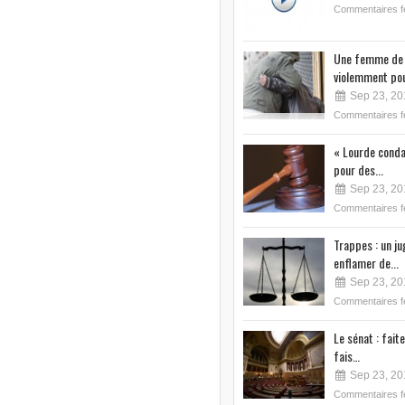
Commentaires 
Une femme de 
violemment pou
Sep 23, 20
Commentaires 
« Lourde conda
pour des...
Sep 23, 20
Commentaires 
Trappes : un j
enflamer de...
Sep 23, 20
Commentaires 
Le sénat : faite
fais…
Sep 23, 20
Commentaires 