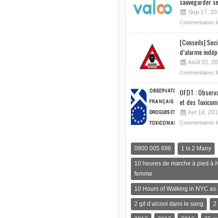
sauvegarder se
Sep 17, 20
Commentaires 
[Conseils] Soc
d’alarme indép
Août 02, 2
Commentaires 
OFDT : Observa
et des Toxicom
Avr 18, 20
Commentaires 
0800 005 696
1 is 2 Many
10 heures de marche à pied à 
femme
10 Hours of Walking in NYC a
2 g/l d’alcool dans le sang
2