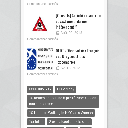
Commentaires fermés
[Conseils] Société de sécurité
ou système d’alarme
indépendant ?
Août 02, 2018
Commentaires fermés
OFDT : Observatoire Français
des Drogues et des
Toxicomanies
Avr 18, 2018
Commentaires fermés
0800 005 696
1 is 2 Many
10 heures de marche à pied à New York en
tant que femme
10 Hours of Walking in NYC as a Woman
1er juillet
2 g/l d’alcool dans le sang