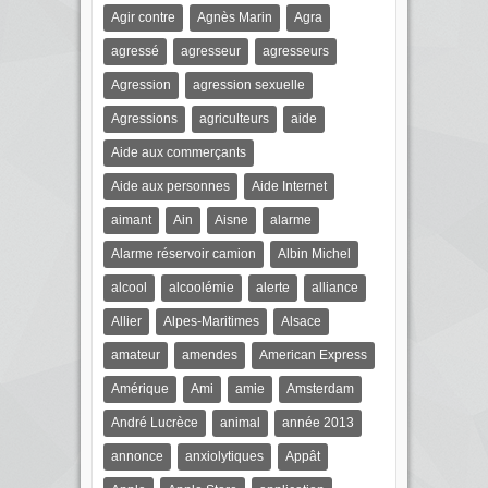
Agir contre
Agnès Marin
Agra
agressé
agresseur
agresseurs
Agression
agression sexuelle
Agressions
agriculteurs
aide
Aide aux commerçants
Aide aux personnes
Aide Internet
aimant
Ain
Aisne
alarme
Alarme réservoir camion
Albin Michel
alcool
alcoolémie
alerte
alliance
Allier
Alpes-Maritimes
Alsace
amateur
amendes
American Express
Amérique
Ami
amie
Amsterdam
André Lucrèce
animal
année 2013
annonce
anxiolytiques
Appât