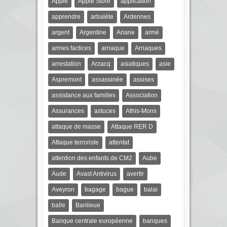
Apple
Apple Store
application
apprendre
arbalète
Ardennes
argent
Argentine
Ariane
armé
armes factices
arnaque
Arnaques
arrestation
Arzacq
asiatiques
asie
Aspremont
assassinée
assises
assistance aux familles
Association
Assurances
astuces
Athis-Mons
attaque de masse
Attaque RER D
Attaque terroriste
attentat
attention des enfants de CM2
Aube
Aude
Avast Antivirus
avertir
Aveyron
bagage
bague
balai
balle
Banlieue
Banque centrale européenne
banques