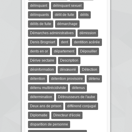
délinquant
délinquant sexuel
délinquants
délit de fuite
délits
délits de fuite
démarchage
Démarches administratives
démission
Denis Brogniart
dent
dentition acérée
dents en or
département
Dépouiller
Dérive sectaire
Description
désinformation
désœuvré
Détection
détention
détention provisoire
détenu
détenu multirécidiviste
détenus
détermination
Détrousseurs de l'aube
Deux ans de prison
différend conjugal
Diplomatie
Directeur d'école
disparition de personne