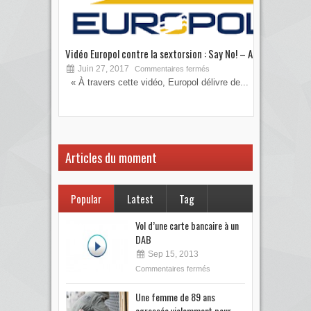
Vidéo Europol contre la sextorsion : Say No! – A...
Les 
Juin 27, 2017
S
Commentaires fermés
« À travers cette vidéo, Europol délivre de...
Vous
votre
Articles du moment
Popular
Latest
Tag
Vol d’une carte bancaire à un
DAB
Sep 15, 2013
Commentaires fermés
Une femme de 89 ans
agressée violemment pour