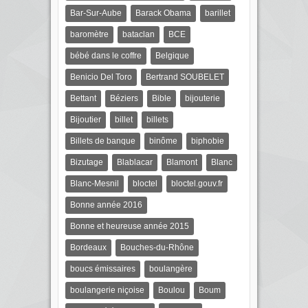
Bar-Sur-Aube
Barack Obama
barillet
baromètre
bataclan
BCE
bébé dans le coffre
Belgique
Benicio Del Toro
Bertrand SOUBELET
Bettant
Béziers
Bible
bijouterie
Bijoutier
billet
billets
Billets de banque
binôme
biphobie
Bizutage
Blablacar
Blamont
Blanc
Blanc-Mesnil
bloctel
bloctel.gouv.fr
Bonne année 2016
Bonne et heureuse année 2015
Bordeaux
Bouches-du-Rhône
boucs émissaires
boulangère
boulangerie niçoise
Boulou
Boum