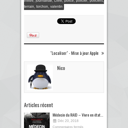
,
,
,
,
,
,
infiltré
journaliste
Livre
police
policier
policiers
,
,
terrain
torchon
valentin
"Localiser" - Mise à jour Apple
Nico
Articles récent
Médecin du RAID – Vivre en état...
Déc 20, 2018
Commentaires fermés