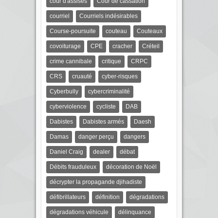
cour d'assises
Cour de cassation
courriel
Courriels indésirables
Course-poursuite
couteau
Couteaux
covoiturage
CPE
cracher
Créteil
crime cannibale
critique
CRPC
CRS
cruauté
cyber-risques
Cyberbully
cybercriminalité
cyberviolence
cycliste
DAB
Dabistes
Dabistes armés
Daesh
Damas
danger perçu
dangers
Daniel Craig
dealer
débat
Débits frauduleux
décoration de Noël
décrypter la propagande djihadiste
défibrillateurs
définition
dégradations
dégradations véhicule
délinquance