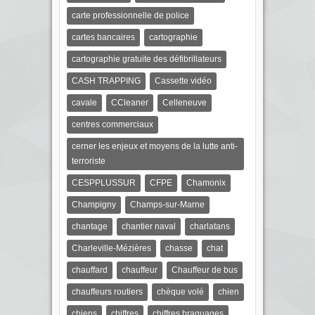
carte professionnelle de police
cartes bancaires
cartographie
cartographie gratuite des défibrillateurs
CASH TRAPPING
Cassette vidéo
cavale
CCleaner
Celleneuve
centres commerciaux
cerner les enjeux et moyens de la lutte anti-
terroriste
CESPPLUSSUR
CFPE
Chamonix
Champigny
Champs-sur-Marne
chantage
chantier naval
charlatans
Charleville-Mézières
chasse
chat
chauffard
chauffeur
Chauffeur de bus
chauffeurs routiers
chèque volé
chien
chiens
chiffres
chiffres braquages