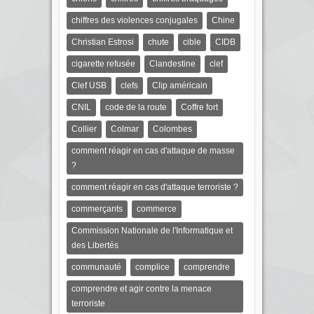
chiffres des violences conjugales
Chine
Christian Estrosi
chute
cible
CIDB
cigarette refusée
Clandestine
clef
Clef USB
clefs
Clip américain
CNIL
code de la route
Coffre fort
Collier
Colmar
Colombes
comment réagir en cas d'attaque de masse
?
comment réagir en cas d'attaque terroriste ?
commerçants
commerce
Commission Nationale de l'Informatique et
des Libertés
communauté
complice
comprendre
comprendre et agir contre la menace
terroriste