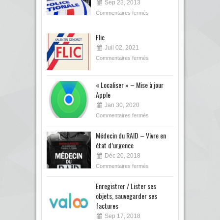
Sep 23, 2013
Commentaires fermés
Flic
Juil 02, 2021
Commentaires fermés
« Localiser » – Mise à jour
Apple
Jan 30, 2020
Commentaires fermés
Médecin du RAID – Vivre en
état d’urgence
Déc 20, 2018
Commentaires fermés
Enregistrer / Lister ses
objets, sauvegarder ses
factures
Sep 17, 2018