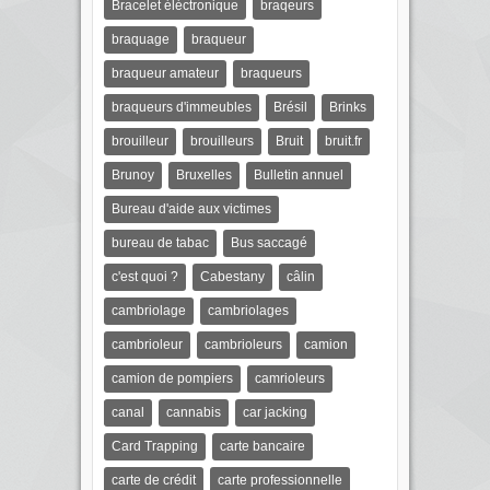
Bracelet éléctronique
braqeurs
braquage
braqueur
braqueur amateur
braqueurs
braqueurs d'immeubles
Brésil
Brinks
brouilleur
brouilleurs
Bruit
bruit.fr
Brunoy
Bruxelles
Bulletin annuel
Bureau d'aide aux victimes
bureau de tabac
Bus saccagé
c'est quoi ?
Cabestany
câlin
cambriolage
cambriolages
cambrioleur
cambrioleurs
camion
camion de pompiers
camrioleurs
canal
cannabis
car jacking
Card Trapping
carte bancaire
carte de crédit
carte professionnelle