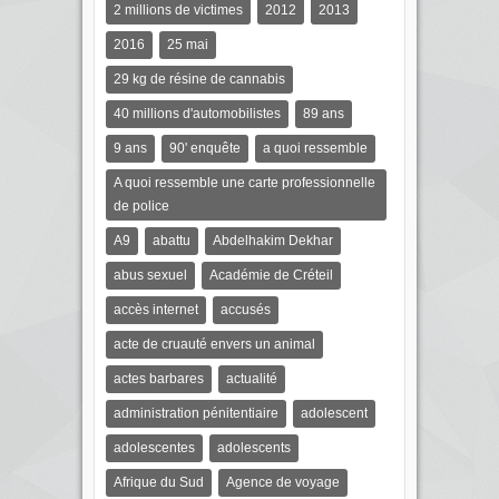
2 millions de victimes
2012
2013
2016
25 mai
29 kg de résine de cannabis
40 millions d'automobilistes
89 ans
9 ans
90' enquête
a quoi ressemble
A quoi ressemble une carte professionnelle
de police
A9
abattu
Abdelhakim Dekhar
abus sexuel
Académie de Créteil
accès internet
accusés
acte de cruauté envers un animal
actes barbares
actualité
administration pénitentiaire
adolescent
adolescentes
adolescents
Afrique du Sud
Agence de voyage