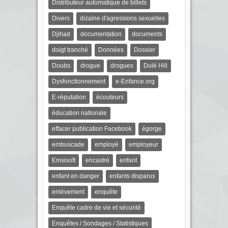
Distributeur automatique de billets
Divers
dizaine d'agressions sexuelles
Djihad
documentation
documents
doigt tranché
Données
Dossier
Doubs
drogue
drogues
Dulé Hill
Dysfonctionnement
e-Enfance.org
E-réputation
écouteurs
éducation nationale
effacer publication Facebook
égorge
embuscade
employé
employeur
Emsisoft
encastré
enfant
enfant en danger
enfants disparus
enlèvement
enquête
Enquête cadre de vie et sécurité
Enquêtes / Sondages / Statistiques