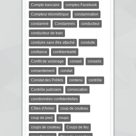
Compte bancaire
comptes Facebook
Compteur kilométrique
condamnation
condamné
Condamnés
conducteur
conducteur de train
conduire sans être attaché
conduite
confiance
confidentialité
Conflit de voisinage
conseil
conseils
consentement
constat
Constat des Préfets
contenu
contrôle
Contrôle judiciaire
convocation
coordonnées confidentielles
Côtes d'Armor
coup de couteau
coup de pied
coups
coups de couteau
Coups de feu