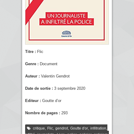
Titre :
Flic
Genre :
Document
Auteur :
Valentin Gendrot
Date de sortie :
3 septembre 2020
Editeur :
Goutte d’or
Nombre de pages :
293
,
,
,
,
,
critique
Flic
gendrot
Goutte d'or
infiltration