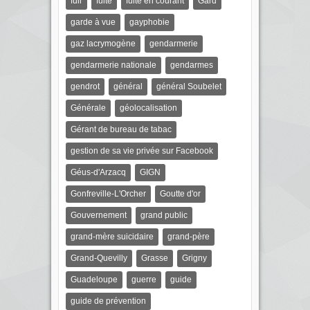
fuir
fuite
fuite en courant
Gard
garde à vue
gayphobie
gaz lacrymogène
gendarmerie
gendarmerie nationale
gendarmes
gendrot
général
général Soubelet
Générale
géolocalisation
Gérant de bureau de tabac
gestion de sa vie privée sur Facebook
Géus-d'Arzacq
GIGN
Gonfreville-L'Orcher
Goutte d'or
Gouvernement
grand public
grand-mère suicidaire
grand-père
Grand-Quevilly
Grasse
Grigny
Guadeloupe
guerre
guide
guide de prévention