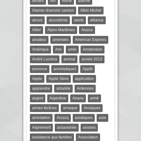
aimant
Ain
Aisne
alarme
Alarme réservoir camion
Albin Michel
alcool
alcoolémie
alerte
alliance
Allier
Alpes-Maritimes
Alsace
amateur
amendes
American Express
Amérique
Ami
amie
Amsterdam
André Lucrèce
animal
année 2013
annonce
anxiolytiques
Appât
Apple
Apple Store
application
apprendre
arbalète
Ardennes
argent
Argentine
Ariane
armé
armes factices
arnaque
Arnaques
arrestation
Arzacq
asiatiques
asie
Aspremont
assassinée
assises
assistance aux familles
Association