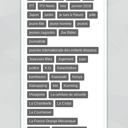
ITT
ITV News
Ivre
janvier 2016
Japon
jardin
je suis à l'heure
jette
jeune fille
jeune homme
jeunes
jeunes cagoulés
Joe Biden
journaliste
journée internationale des enfants disparus
Joyeuses fêtes
Jugement
jupe
justice
K.O.
Kalachnikov
kamikazes
Kawasaki
Kenya
Kidnapping
kiki
Kunming
l'Araignée
La ceinture de sécurité
La Chamberte
La Ciotat
La Courneuve
La France Orange Mécanique