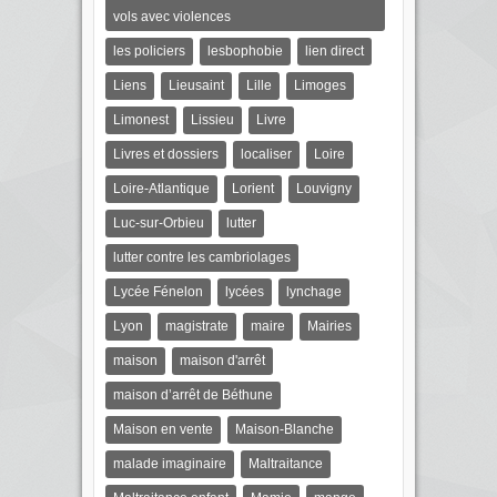
vols avec violences
les policiers
lesbophobie
lien direct
Liens
Lieusaint
Lille
Limoges
Limonest
Lissieu
Livre
Livres et dossiers
localiser
Loire
Loire-Atlantique
Lorient
Louvigny
Luc-sur-Orbieu
lutter
lutter contre les cambriolages
Lycée Fénelon
lycées
lynchage
Lyon
magistrate
maire
Mairies
maison
maison d'arrêt
maison d’arrêt de Béthune
Maison en vente
Maison-Blanche
malade imaginaire
Maltraitance