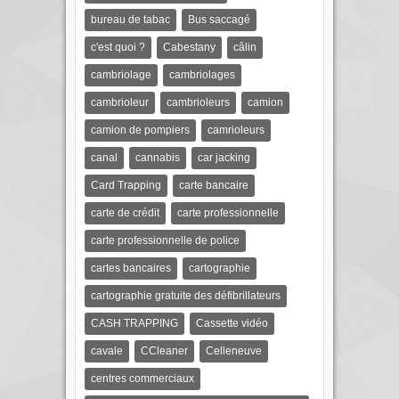
bureau de tabac
Bus saccagé
c'est quoi ?
Cabestany
câlin
cambriolage
cambriolages
cambrioleur
cambrioleurs
camion
camion de pompiers
camrioleurs
canal
cannabis
car jacking
Card Trapping
carte bancaire
carte de crédit
carte professionnelle
carte professionnelle de police
cartes bancaires
cartographie
cartographie gratuite des défibrillateurs
CASH TRAPPING
Cassette vidéo
cavale
CCleaner
Celleneuve
centres commerciaux