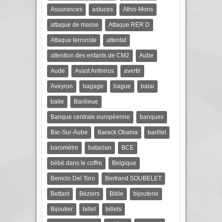
Assurances
astuces
Athis-Mons
attaque de masse
Attaque RER D
Attaque terroriste
attentat
attention des enfants de CM2
Aube
Aude
Avast Antivirus
avertir
Aveyron
bagage
bague
balai
balle
Banlieue
Banque centrale européenne
banques
Bar-Sur-Aube
Barack Obama
barillet
baromètre
bataclan
BCE
bébé dans le coffre
Belgique
Benicio Del Toro
Bertrand SOUBELET
Bettant
Béziers
Bible
bijouterie
Bijoutier
billet
billets