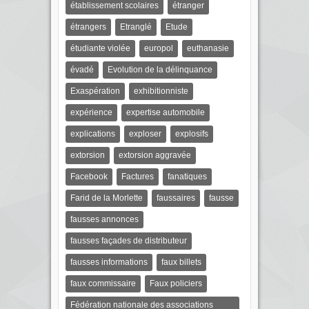
établissement scolaires
étranger
étrangers
Etranglé
Etude
étudiante violée
europol
euthanasie
évadé
Evolution de la délinquance
Exaspération
exhibitionniste
expérience
expertise automobile
explications
exploser
explosifs
extorsion
extorsion aggravée
Facebook
Factures
fanatiques
Farid de la Morlette
faussaires
fausse
fausses annonces
fausses façades de distributeur
fausses informations
faux billets
faux commissaire
Faux policiers
Fédération nationale des associations