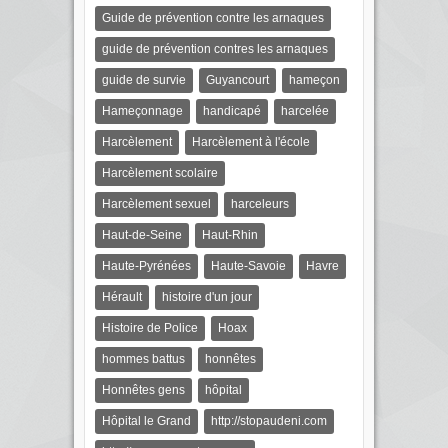
Guide de prévention contre les arnaques
guide de prévention contres les arnaques
guide de survie
Guyancourt
hameçon
Hameçonnage
handicapé
harcelée
Harcèlement
Harcèlement à l'école
Harcèlement scolaire
Harcèlement sexuel
harceleurs
Haut-de-Seine
Haut-Rhin
Haute-Pyrénées
Haute-Savoie
Havre
Hérault
histoire d'un jour
Histoire de Police
Hoax
hommes battus
honnêtes
Honnêtes gens
hôpital
Hôpital le Grand
http://stopaudeni.com