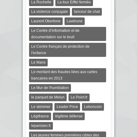
La Rochelle
La tour Eiffel fermée
La violence conjugale
lanceur de chat
Laurent Obertone
Lavérune
Le Centre d’information et de
documentation sur le bruit
Le Centre français de protection de
l'enfance
Le Mans
Le montant des fraudes liées aux cartes
bancaires en 2013
Le Mur de l'humiliation
le parquet de Melun
Le Point.fr
Le skimmer
Leader Price
Leboncoin
Légifrance
légitime défense
leparisien.fr
Les jeunes femmes premières cibles des