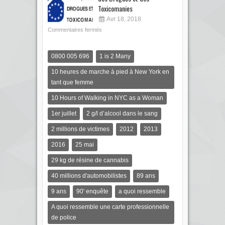
Toxicomanies
Avr 18, 2018
Commentaires fermés
0800 005 696
1 is 2 Many
10 heures de marche à pied à New York en
tant que femme
10 Hours of Walking in NYC as a Woman
1er juillet
2 g/l d’alcool dans le sang
2 millions de victimes
2012
2013
2016
25 mai
29 kg de résine de cannabis
40 millions d'automobilistes
89 ans
9 ans
90' enquête
a quoi ressemble
A quoi ressemble une carte professionnelle
de police