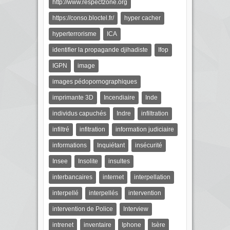
http://www.respectzone.org
https://conso.bloctel.fr/
hyper cacher
hyperterrorisme
ICA
identifier la propagande djihadiste
Ifop
IGPN
image
images pédopornographiques
imprimante 3D
Incendiaire
Inde
individus capuchés
Indre
infiltration
infiltré
infitration
information judiciaire
informations
Inquiétant
insécurité
Insee
Insolite
insultes
interbancaires
internet
interpellation
interpellé
interpellés
intervention
intervention de Police
Interview
intrenet
inventaire
Iphone
Isère