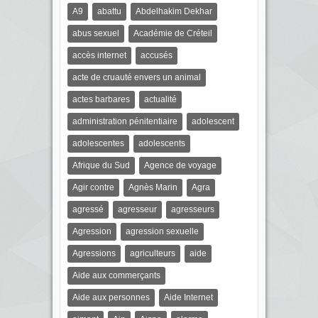
A9
abattu
Abdelhakim Dekhar
abus sexuel
Académie de Créteil
accès internet
accusés
acte de cruauté envers un animal
actes barbares
actualité
administration pénitentiaire
adolescent
adolescentes
adolescents
Afrique du Sud
Agence de voyage
Agir contre
Agnès Marin
Agra
agressé
agresseur
agresseurs
Agression
agression sexuelle
Agressions
agriculteurs
aide
Aide aux commerçants
Aide aux personnes
Aide Internet