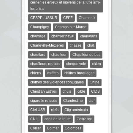
cerner les enjeux et moyens de la lutte anti-
terroriste
CESPPLUSSUR
CFPE
Chamonix
Champigny
Champs-sur-Marne
chantage
chantier naval
charlatans
Charleville-Mézières
chasse
chat
chauffard
chauffeur
Chauffeur de bus
chauffeurs routiers
chèque volé
chien
chiens
chiffres
chiffres braquages
chiffres des violences conjugales
Chine
Christian Estrosi
chute
cible
CIDB
cigarette refusée
Clandestine
clef
Clef USB
clefs
Clip américain
CNIL
code de la route
Coffre fort
Collier
Colmar
Colombes