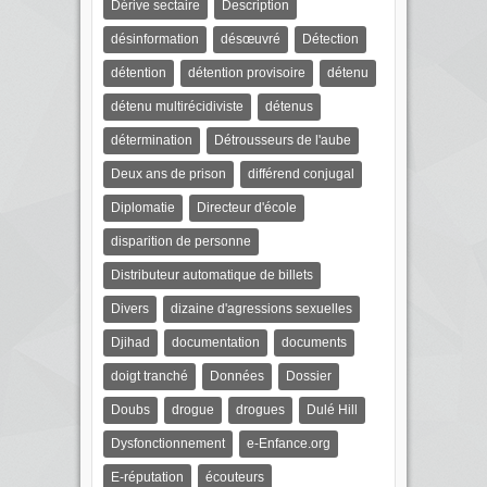
Dérive sectaire
Description
désinformation
désœuvré
Détection
détention
détention provisoire
détenu
détenu multirécidiviste
détenus
détermination
Détrousseurs de l'aube
Deux ans de prison
différend conjugal
Diplomatie
Directeur d'école
disparition de personne
Distributeur automatique de billets
Divers
dizaine d'agressions sexuelles
Djihad
documentation
documents
doigt tranché
Données
Dossier
Doubs
drogue
drogues
Dulé Hill
Dysfonctionnement
e-Enfance.org
E-réputation
écouteurs