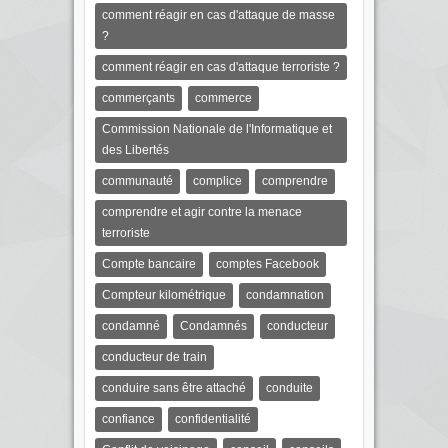
comment réagir en cas d'attaque de masse
?
comment réagir en cas d'attaque terroriste ?
commerçants
commerce
Commission Nationale de l'Informatique et
des Libertés
communauté
complice
comprendre
comprendre et agir contre la menace
terroriste
Compte bancaire
comptes Facebook
Compteur kilométrique
condamnation
condamné
Condamnés
conducteur
conducteur de train
conduire sans être attaché
conduite
confiance
confidentialité