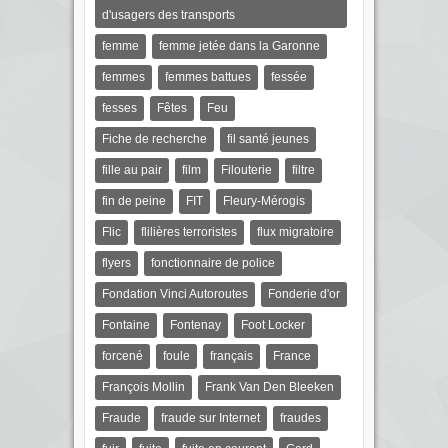
d'usagers des transports
femme
femme jetée dans la Garonne
femmes
femmes battues
fessée
fesses
Fêtes
Feu
Fiche de recherche
fil santé jeunes
fille au pair
film
Filouterie
filtre
fin de peine
FIT
Fleury-Mérogis
Flic
flilières terroristes
flux migratoire
flyers
fonctionnaire de police
Fondation Vinci Autoroutes
Fonderie d'or
Fontaine
Fontenay
Foot Locker
forcené
foule
français
France
François Mollin
Frank Van Den Bleeken
Fraude
fraude sur Internet
fraudes