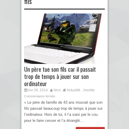
fils
Un père tue son fils car il passait
trop de temps à jouer sur son
ordinateur
Avr 26, 2014
Nico
Actualité
Insolite
,
Commentaires fermés
« Le père de famille de 43 ans trouvait que son
fils passait beaucoup trop de temps à jouer sur
l’ordinateur. Hors de lui, il l’a saisi par le cou
pour le faire cesser et l’a étranglé....