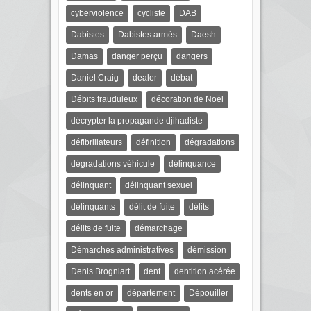
cyberviolence
cycliste
DAB
Dabistes
Dabistes armés
Daesh
Damas
danger perçu
dangers
Daniel Craig
dealer
débat
Débits frauduleux
décoration de Noël
décrypter la propagande djihadiste
défibrillateurs
définition
dégradations
dégradations véhicule
délinquance
délinquant
délinquant sexuel
délinquants
délit de fuite
délits
délits de fuite
démarchage
Démarches administratives
démission
Denis Brogniart
dent
dentition acérée
dents en or
département
Dépouiller