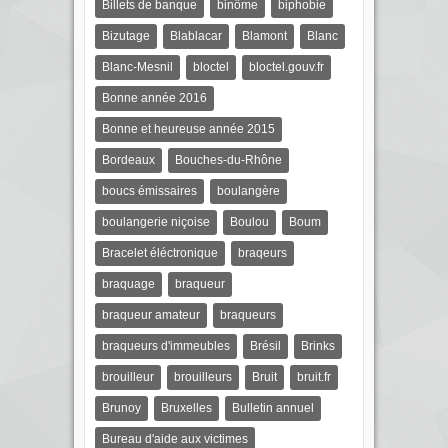
Billets de banque
binôme
biphobie
Bizutage
Blablacar
Blamont
Blanc
Blanc-Mesnil
bloctel
bloctel.gouv.fr
Bonne année 2016
Bonne et heureuse année 2015
Bordeaux
Bouches-du-Rhône
boucs émissaires
boulangère
boulangerie niçoise
Boulou
Boum
Bracelet éléctronique
braqeurs
braquage
braqueur
braqueur amateur
braqueurs
braqueurs d'immeubles
Brésil
Brinks
brouilleur
brouilleurs
Bruit
bruit.fr
Brunoy
Bruxelles
Bulletin annuel
Bureau d'aide aux victimes