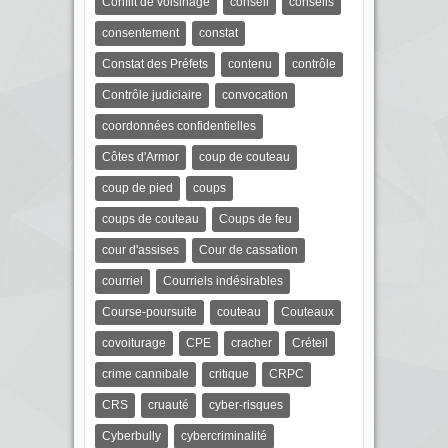
Conflit de voisinage
conseil
conseils
consentement
constat
Constat des Préfets
contenu
contrôle
Contrôle judiciaire
convocation
coordonnées confidentielles
Côtes d'Armor
coup de couteau
coup de pied
coups
coups de couteau
Coups de feu
cour d'assises
Cour de cassation
courriel
Courriels indésirables
Course-poursuite
couteau
Couteaux
covoiturage
CPE
cracher
Créteil
crime cannibale
critique
CRPC
CRS
cruauté
cyber-risques
Cyberbully
cybercriminalité