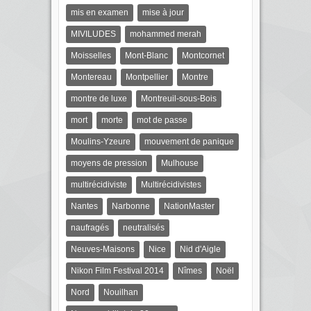
mis en examen
mise à jour
MIVILUDES
mohammed merah
Moisselles
Mont-Blanc
Montcornet
Montereau
Montpellier
Montre
montre de luxe
Montreuil-sous-Bois
mort
morte
mot de passe
Moulins-Yzeure
mouvement de panique
moyens de pression
Mulhouse
multirécidiviste
Multirécidivistes
Nantes
Narbonne
NationMaster
naufragés
neutralisés
Neuves-Maisons
Nice
Nid d'Aigle
Nikon Film Festival 2014
Nîmes
Noël
Nord
Nouilhan