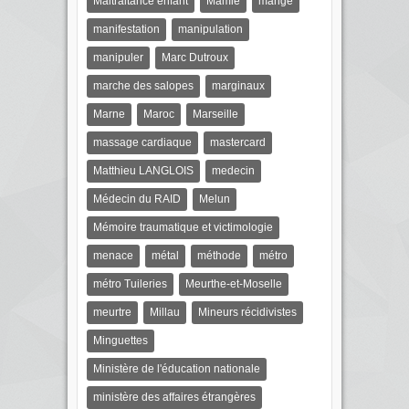
Maltraitance enfant
Mamie
mange
manifestation
manipulation
manipuler
Marc Dutroux
marche des salopes
marginaux
Marne
Maroc
Marseille
massage cardiaque
mastercard
Matthieu LANGLOIS
medecin
Médecin du RAID
Melun
Mémoire traumatique et victimologie
menace
métal
méthode
métro
métro Tuileries
Meurthe-et-Moselle
meurtre
Millau
Mineurs récidivistes
Minguettes
Ministère de l'éducation nationale
ministère des affaires étrangères