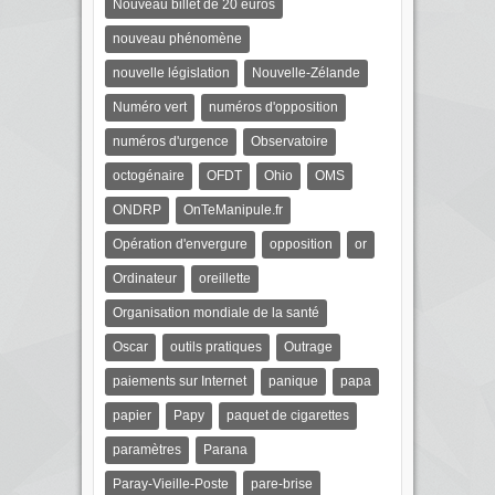
Nouveau billet de 20 euros
nouveau phénomène
nouvelle législation
Nouvelle-Zélande
Numéro vert
numéros d'opposition
numéros d'urgence
Observatoire
octogénaire
OFDT
Ohio
OMS
ONDRP
OnTeManipule.fr
Opération d'envergure
opposition
or
Ordinateur
oreillette
Organisation mondiale de la santé
Oscar
outils pratiques
Outrage
paiements sur Internet
panique
papa
papier
Papy
paquet de cigarettes
paramètres
Parana
Paray-Vieille-Poste
pare-brise