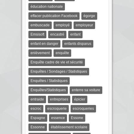
éducation nationale
effacer publication Facebook
égorge
embuscade
employé
employeur
Emsisoft
encastré
enfant
enfant en danger
enfants disparus
enlèvement
enquête
Enquête cadre de vie et sécurité
Enquêtes / Sondages / Statistiques
Enquêtes / Statistiques
Enquêtes/Statistiques
enterre sa voiture
entraide
entreprises
épicier
escroc
escroquerie
escroqueries
Espagne
essence
Essone
Essonne
établissement scolaire