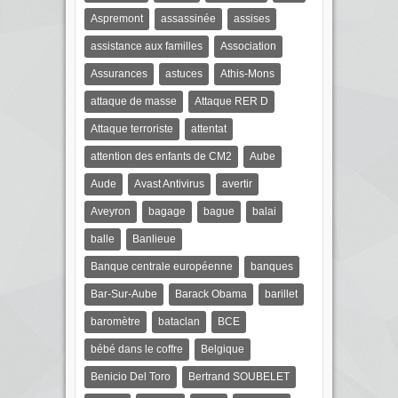
Aspremont
assassinée
assises
assistance aux familles
Association
Assurances
astuces
Athis-Mons
attaque de masse
Attaque RER D
Attaque terroriste
attentat
attention des enfants de CM2
Aube
Aude
Avast Antivirus
avertir
Aveyron
bagage
bague
balai
balle
Banlieue
Banque centrale européenne
banques
Bar-Sur-Aube
Barack Obama
barillet
baromètre
bataclan
BCE
bébé dans le coffre
Belgique
Benicio Del Toro
Bertrand SOUBELET