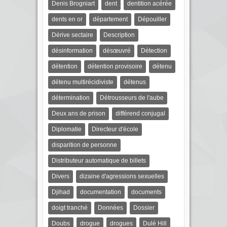
Denis Brogniart
dent
dentition acérée
dents en or
département
Dépouiller
Dérive sectaire
Description
désinformation
désœuvré
Détection
détention
détention provisoire
détenu
détenu multirécidiviste
détenus
détermination
Détrousseurs de l'aube
Deux ans de prison
différend conjugal
Diplomatie
Directeur d'école
disparition de personne
Distributeur automatique de billets
Divers
dizaine d'agressions sexuelles
Djihad
documentation
documents
doigt tranché
Données
Dossier
Doubs
drogue
drogues
Dulé Hill