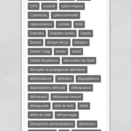
CRS
cruauté
cyber-risques
Cyberbully
cybercriminalité
cyberviolence
cycliste
DAB
Dabistes
Dabistes armés
Daesh
Damas
danger perçu
dangers
Daniel Craig
dealer
débat
Débits frauduleux
décoration de Noël
décrypter la propagande djihadiste
défibrillateurs
définition
dégradations
dégradations véhicule
délinquance
délinquant
délinquant sexuel
délinquants
délit de fuite
délits
délits de fuite
démarchage
Démarches administratives
démission