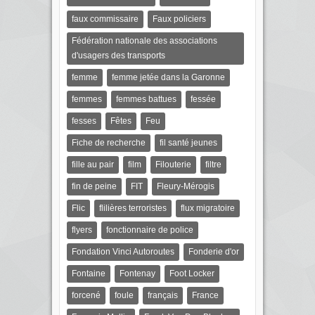
faux commissaire
Faux policiers
Fédération nationale des associations
d'usagers des transports
femme
femme jetée dans la Garonne
femmes
femmes battues
fessée
fesses
Fêtes
Feu
Fiche de recherche
fil santé jeunes
fille au pair
film
Filouterie
filtre
fin de peine
FIT
Fleury-Mérogis
Flic
flilières terroristes
flux migratoire
flyers
fonctionnaire de police
Fondation Vinci Autoroutes
Fonderie d'or
Fontaine
Fontenay
Foot Locker
forcené
foule
français
France