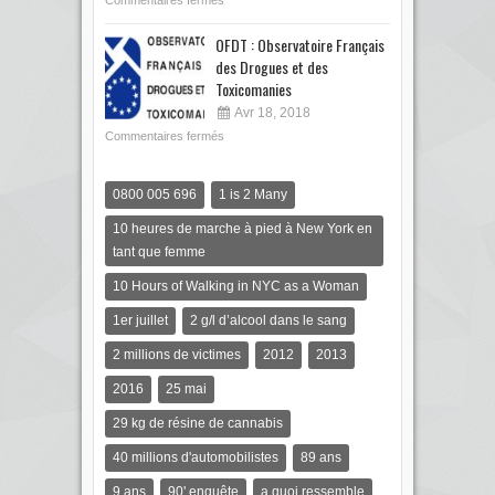
Commentaires fermés
OFDT : Observatoire Français
des Drogues et des
Toxicomanies
Avr 18, 2018
Commentaires fermés
0800 005 696
1 is 2 Many
10 heures de marche à pied à New York en
tant que femme
10 Hours of Walking in NYC as a Woman
1er juillet
2 g/l d’alcool dans le sang
2 millions de victimes
2012
2013
2016
25 mai
29 kg de résine de cannabis
40 millions d'automobilistes
89 ans
9 ans
90' enquête
a quoi ressemble