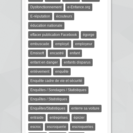
Dysfonctionnement
e-Enfance.org
E-réputation
écouteurs
éducation nationale
effacer publication Facebook
égorge
embuscade
employé
employeur
Emsisoft
encastré
enfant
enfant en danger
enfants disparus
enlèvement
enquête
Enquête cadre de vie et sécurité
Enquêtes / Sondages / Statistiques
Enquêtes / Statistiques
Enquêtes/Statistiques
enterre sa voiture
entraide
entreprises
épicier
escroc
escroquerie
escroqueries