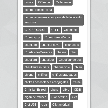
cavale
CCleaner
Celleneuve
centres commerciaux
cerner les enjeux et moyens de la lutte anti-
terroriste
CESPPLUSSUR
CFPE
Chamonix
Champigny
Champs-sur-Marne
chantage
chantier naval
charlatans
Charleville-Mézières
chasse
chat
chauffard
chauffeur
Chauffeur de bus
chauffeurs routiers
chèque volé
chien
chiens
chiffres
chiffres braquages
chiffres des violences conjugales
Chine
Christian Estrosi
chute
cible
CIDB
cigarette refusée
Clandestine
clef
Clef USB
clefs
Clip américain