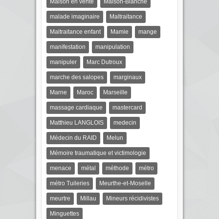
Maison en vente
Maison-Blanche
malade imaginaire
Maltraitance
Maltraitance enfant
Mamie
mange
manifestation
manipulation
manipuler
Marc Dutroux
marche des salopes
marginaux
Marne
Maroc
Marseille
massage cardiaque
mastercard
Matthieu LANGLOIS
medecin
Médecin du RAID
Melun
Mémoire traumatique et victimologie
menace
métal
méthode
métro
métro Tuileries
Meurthe-et-Moselle
meurtre
Millau
Mineurs récidivistes
Minguettes