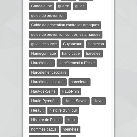
Guadeloupe
guerre
guide
guide de prévention
Guide de prévention contre les arnaques
guide de prévention contres les arnaques
guide de survie
Guyancourt
hameçon
Hameçonnage
handicapé
harcelée
Harcèlement
Harcèlement à l'école
Harcèlement scolaire
Harcèlement sexuel
harceleurs
Haut-de-Seine
Haut-Rhin
Haute-Pyrénées
Haute-Savoie
Havre
Hérault
histoire d'un jour
Histoire de Police
Hoax
hommes battus
honnêtes