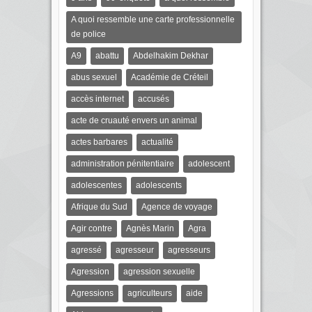
A quoi ressemble une carte professionnelle
de police
A9
abattu
Abdelhakim Dekhar
abus sexuel
Académie de Créteil
accès internet
accusés
acte de cruauté envers un animal
actes barbares
actualité
administration pénitentiaire
adolescent
adolescentes
adolescents
Afrique du Sud
Agence de voyage
Agir contre
Agnès Marin
Agra
agressé
agresseur
agresseurs
Agression
agression sexuelle
Agressions
agriculteurs
aide