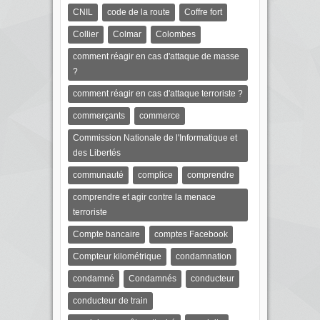
CNIL
code de la route
Coffre fort
Collier
Colmar
Colombes
comment réagir en cas d'attaque de masse
?
comment réagir en cas d'attaque terroriste ?
commerçants
commerce
Commission Nationale de l'Informatique et
des Libertés
communauté
complice
comprendre
comprendre et agir contre la menace
terroriste
Compte bancaire
comptes Facebook
Compteur kilométrique
condamnation
condamné
Condamnés
conducteur
conducteur de train