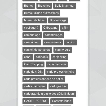
Brunoy
Bruxelles
Bulletin annuel
Bureau d'aide aux victimes
bureau de tabac
Bus saccagé
c'est quoi ?
Cabestany
câlin
cambriolage
cambriolages
cambrioleur
cambrioleurs
camion
camion de pompiers
camrioleurs
canal
cannabis
car jacking
Card Trapping
carte bancaire
carte de crédit
carte professionnelle
carte professionnelle de police
cartes bancaires
cartographie
cartographie gratuite des défibrillateurs
CASH TRAPPING
Cassette vidéo