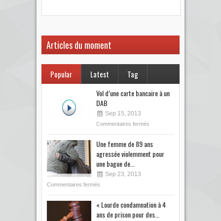
votre
Articles du moment
Popular
Latest
Tag
Vol d’une carte bancaire à un
DAB
Sep 15, 2013
Commentaires fermés
Une femme de 89 ans
agressée violemment pour
une bague de...
Sep 23, 2013
Commentaires fermés
« Lourde condamnation à 4
ans de prison pour des...