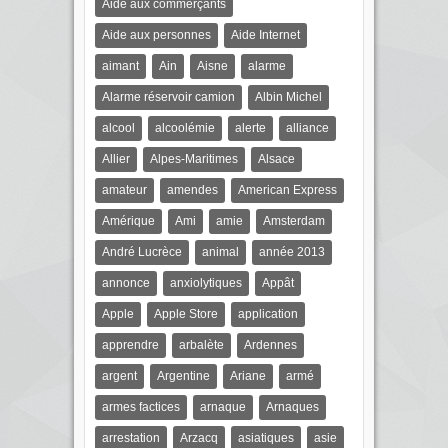
Aide aux commerçants
Aide aux personnes
Aide Internet
aimant
Ain
Aisne
alarme
Alarme réservoir camion
Albin Michel
alcool
alcoolémie
alerte
alliance
Allier
Alpes-Maritimes
Alsace
amateur
amendes
American Express
Amérique
Ami
amie
Amsterdam
André Lucrèce
animal
année 2013
annonce
anxiolytiques
Appât
Apple
Apple Store
application
apprendre
arbalète
Ardennes
argent
Argentine
Ariane
armé
armes factices
arnaque
Arnaques
arrestation
Arzacq
asiatiques
asie