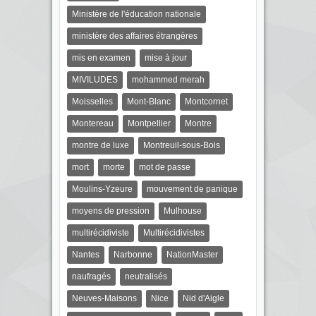
Ministère de l'éducation nationale
ministère des affaires étrangères
mis en examen
mise à jour
MIVILUDES
mohammed merah
Moisselles
Mont-Blanc
Montcornet
Montereau
Montpellier
Montre
montre de luxe
Montreuil-sous-Bois
mort
morte
mot de passe
Moulins-Yzeure
mouvement de panique
moyens de pression
Mulhouse
multirécidiviste
Multirécidivistes
Nantes
Narbonne
NationMaster
naufragés
neutralisés
Neuves-Maisons
Nice
Nid d'Aigle