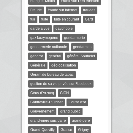
François Mollin
Frank Van Den Bleeken
Fraude
fraude sur Internet
fraudes
fuir
fuite
fuite en courant
Gard
garde à vue
gayphobie
gaz lacrymogène
gendarmerie
gendarmerie nationale
gendarmes
gendrot
général
général Soubelet
Générale
géolocalisation
Gérant de bureau de tabac
gestion de sa vie privée sur Facebook
Géus-d'Arzacq
GIGN
Gonfreville-L'Orcher
Goutte d'or
Gouvernement
grand public
grand-mère suicidaire
grand-père
Grand-Quevilly
Grasse
Grigny