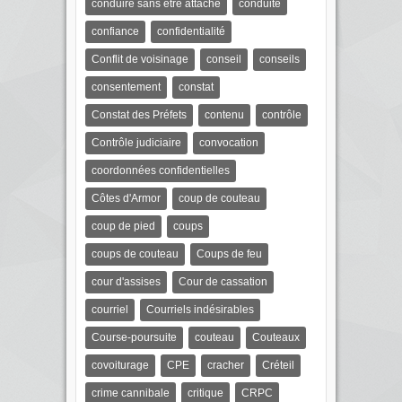
conduire sans être attaché
conduite
confiance
confidentialité
Conflit de voisinage
conseil
conseils
consentement
constat
Constat des Préfets
contenu
contrôle
Contrôle judiciaire
convocation
coordonnées confidentielles
Côtes d'Armor
coup de couteau
coup de pied
coups
coups de couteau
Coups de feu
cour d'assises
Cour de cassation
courriel
Courriels indésirables
Course-poursuite
couteau
Couteaux
covoiturage
CPE
cracher
Créteil
crime cannibale
critique
CRPC