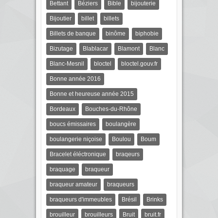
Bettant
Béziers
Bible
bijouterie
Bijoutier
billet
billets
Billets de banque
binôme
biphobie
Bizutage
Blablacar
Blamont
Blanc
Blanc-Mesnil
bloctel
bloctel.gouv.fr
Bonne année 2016
Bonne et heureuse année 2015
Bordeaux
Bouches-du-Rhône
boucs émissaires
boulangère
boulangerie niçoise
Boulou
Boum
Bracelet éléctronique
braqeurs
braquage
braqueur
braqueur amateur
braqueurs
braqueurs d'immeubles
Brésil
Brinks
brouilleur
brouilleurs
Bruit
bruit.fr