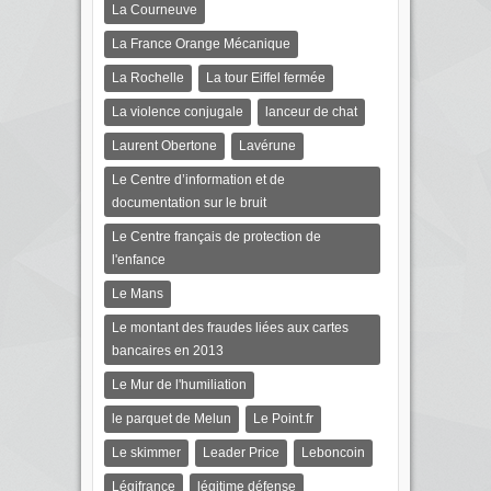
La Courneuve
La France Orange Mécanique
La Rochelle
La tour Eiffel fermée
La violence conjugale
lanceur de chat
Laurent Obertone
Lavérune
Le Centre d’information et de
documentation sur le bruit
Le Centre français de protection de
l'enfance
Le Mans
Le montant des fraudes liées aux cartes
bancaires en 2013
Le Mur de l'humiliation
le parquet de Melun
Le Point.fr
Le skimmer
Leader Price
Leboncoin
Légifrance
légitime défense