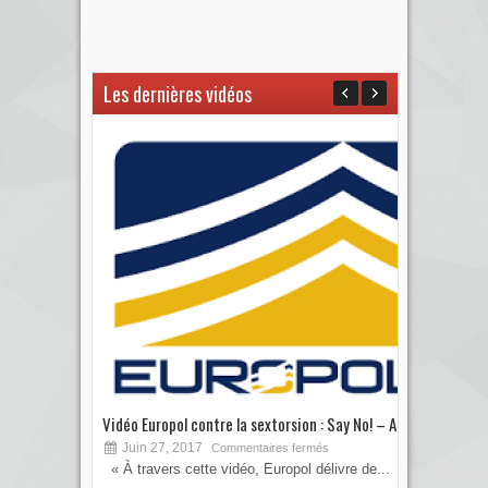
Les dernières vidéos
Vidéo Europol contre la sextorsion : Say No! – A...
Les 
Juin 27, 2017
S
Commentaires fermés
« À travers cette vidéo, Europol délivre de...
Vous