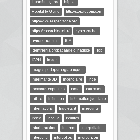
Honnêtes gens
hôpital
Hôpital le Grand
http://stopaudeni.com
http://www.respectzone.org
https://conso.bloctel.fr/
hyper cacher
hyperterrorisme
ICA
identifier la propagande djihadiste
Ifop
IGPN
image
images pédopornographiques
imprimante 3D
Incendiaire
Inde
individus capuchés
Indre
infiltration
infiltré
infitration
information judiciaire
informations
Inquiétant
insécurité
Insee
Insolite
insultes
interbancaires
internet
interpellation
interpellé
interpellés
intervention