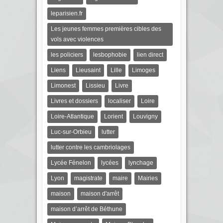
leparisien.fr
Les jeunes femmes premières cibles des
vols avec violences
les policiers
lesbophobie
lien direct
Liens
Lieusaint
Lille
Limoges
Limonest
Lissieu
Livre
Livres et dossiers
localiser
Loire
Loire-Atlantique
Lorient
Louvigny
Luc-sur-Orbieu
lutter
lutter contre les cambriolages
Lycée Fénelon
lycées
lynchage
Lyon
magistrate
maire
Mairies
maison
maison d'arrêt
maison d’arrêt de Béthune