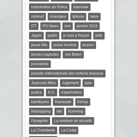
intervention de Police
Interview
intrenet
inventaire
Iphone
Isère
ITT
ITV News
Ivre
janvier 2016
Japon
jardin
je suis à l'heure
jette
jeune fille
jeune homme
jeunes
jeunes cagoulés
Joe Biden
journaliste
journée internationale des enfants disparus
Joyeuses fêtes
Jugement
jupe
justice
K.O.
Kalachnikov
kamikazes
Kawasaki
Kenya
Kidnapping
kiki
Kunming
l'Araignée
La ceinture de sécurité
La Chamberte
La Ciotat