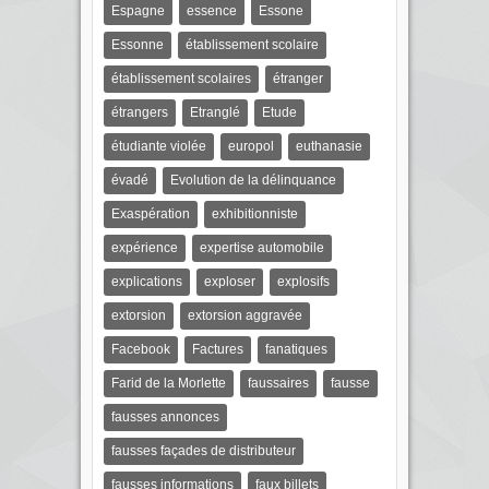
Espagne
essence
Essone
Essonne
établissement scolaire
établissement scolaires
étranger
étrangers
Etranglé
Etude
étudiante violée
europol
euthanasie
évadé
Evolution de la délinquance
Exaspération
exhibitionniste
expérience
expertise automobile
explications
exploser
explosifs
extorsion
extorsion aggravée
Facebook
Factures
fanatiques
Farid de la Morlette
faussaires
fausse
fausses annonces
fausses façades de distributeur
fausses informations
faux billets