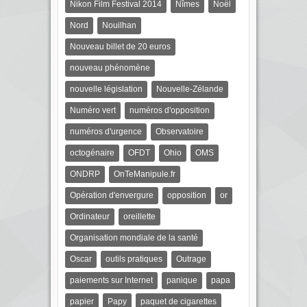
Nikon Film Festival 2014
Nîmes
Noël
Nord
Nouilhan
Nouveau billet de 20 euros
nouveau phénomène
nouvelle législation
Nouvelle-Zélande
Numéro vert
numéros d'opposition
numéros d'urgence
Observatoire
octogénaire
OFDT
Ohio
OMS
ONDRP
OnTeManipule.fr
Opération d'envergure
opposition
or
Ordinateur
oreillette
Organisation mondiale de la santé
Oscar
outils pratiques
Outrage
paiements sur Internet
panique
papa
papier
Papy
paquet de cigarettes