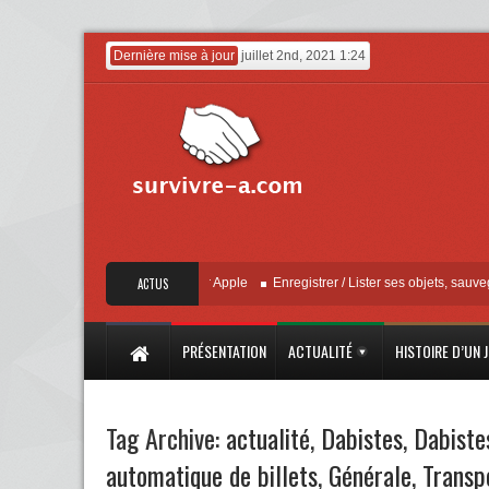
Dernière mise à jour
juillet 2nd, 2021 1:24
« Localiser » – Mise à jour Apple
ACTUS
Enregistrer / Lister ses objets, sauvegarder 
PRÉSENTATION
ACTUALITÉ
HISTOIRE D’UN 
Tag Archive:
actualité
,
Dabistes
,
Dabiste
automatique de billets
,
Générale
,
Transp