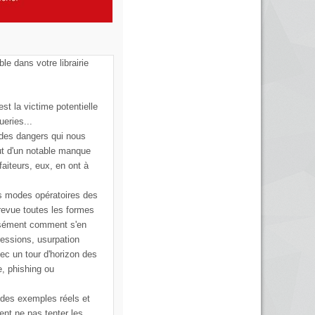
ble dans votre librairie
st la victime potentielle
ueries...
 des dangers qui nous
ut d'un notable manque
faiteurs, eux, en ont à
s modes opératoires des
 revue toutes les formes
cisément comment s'en
ressions, usurpation
vec un tour d'horizon des
e, phishing ou
 des exemples réels et
ent ne pas tenter les