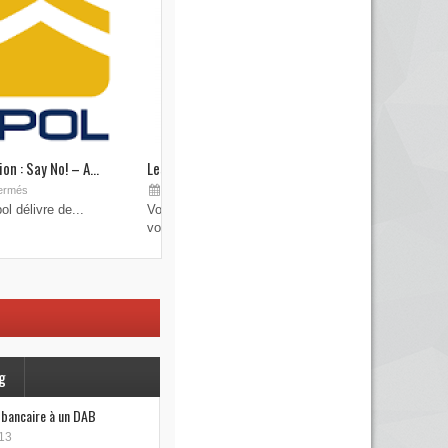
on : Say No! – A...
Les brouilleurs de clefs de véhicule
Sep 19, 2015
ermés
Commentaires fermés
l délivre de...
Vous pensez avoir verrouillé votre véhicule avec
votre...
g
e bancaire à un DAB
13