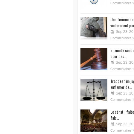
Commentaires 
Une femme de 
violemment pou
Sep 23, 20
Commentaires 
« Lourde conda
pour des...
Sep 23, 20
Commentaires 
Trappes : un j
enflamer de...
Sep 23, 20
Commentaires 
Le sénat : faite
fais…
Sep 23, 20
Commentaires 