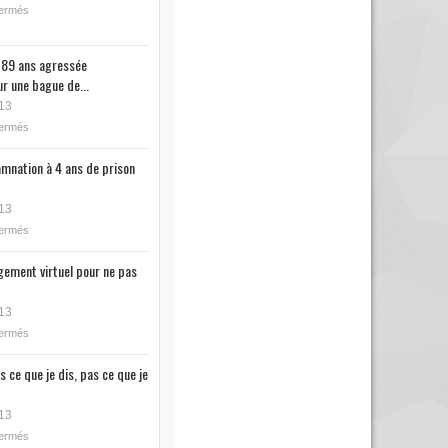
fermés
89 ans agressée
r une bague de...
13
fermés
mnation à 4 ans de prison
13
fermés
ugement virtuel pour ne pas
13
fermés
s ce que je dis, pas ce que je
13
fermés