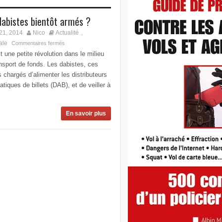
dabistes bientôt armés ?
21, 2014
Nico
Actualité
,
ale
Commentaires fermés
t une petite révolution dans le milieu
nsport de fonds. Les dabistes, ces
 chargés d’alimenter les distributeurs
tiques de billets (DAB), et de veiller à
En savoir plus