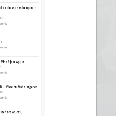
nd en chasse ses braqueurs
13
fermés
21
fermés
 Mise à jour Apple
20
fermés
D – Vivre en état d’urgence
18
fermés
ister ses objets,