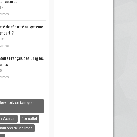
s factures
18
fermés
iété de sécurité ou système
endant ?
018
fermés
toire Français des Drogues
anies
18
fermés
New York en tant que
s a Woman
1er juillet
 millions de victimes