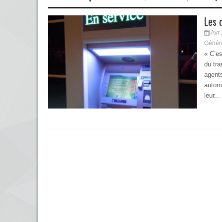
Les 
Avr 
Génér
« C’es
du tra
agents
automa
leur...