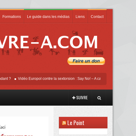
Formations
Le guide dans les médias
Liens
Contact
Vidéo Europol contre la sextorsion : Say No! – A campaign against online sexual
SUIVRE
Le Point