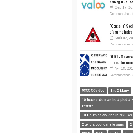
sauvegarder se
Sep 17, 20
Commentaires 
[Conseils] Soc
d’alarme indép
Août 02, 2
Commentaires 
OFDT : Observa
et des Toxicom
Avr 18, 20
Commentaires 
0800 005 696
1 is 2 Many
10 heures de marche à pied à 
femme
10 Hours of Walking in NYC a
2 g/l d’alcool dans le sang
2