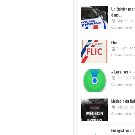
Un épicier pre
dans...
Sep 23, 20
Commentaires 
Flic
Juil 02, 20
Commentaires 
« Localiser » –
Jan 30, 20
Commentaires 
Médecin du RAI
Déc 20, 20
Commentaires 
Enregistrer / L