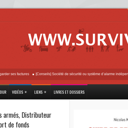
ses factures
[Conseils] Société de sécurité ou système d’alarme indépendant ?
JOUR
VIDÉOS
LIENS
LIVRES ET DOSSIERS
s armés
,
Distributeur
ort de fonds