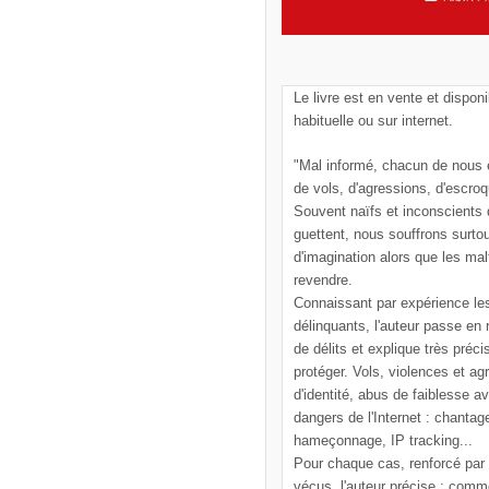
Le livre est en vente et disponi
habituelle ou sur internet.
"Mal informé, chacun de nous e
de vols, d'agressions, d'escroq
Souvent naïfs et inconscients
guettent, nous souffrons surto
d'imagination alors que les mal
revendre.
Connaissant par expérience le
délinquants, l'auteur passe en
de délits et explique très pré
protéger. Vols, violences et ag
d'identité, abus de faiblesse a
dangers de l'Internet : chantag
hameçonnage, IP tracking...
Pour chaque cas, renforcé par
vécus, l'auteur précise : comm