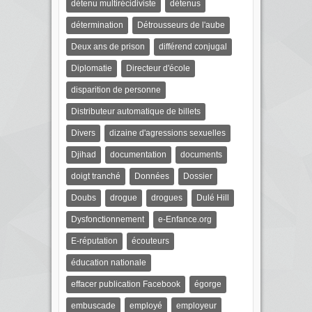
détenu multirécidiviste
détenus
détermination
Détrousseurs de l'aube
Deux ans de prison
différend conjugal
Diplomatie
Directeur d'école
disparition de personne
Distributeur automatique de billets
Divers
dizaine d'agressions sexuelles
Djihad
documentation
documents
doigt tranché
Données
Dossier
Doubs
drogue
drogues
Dulé Hill
Dysfonctionnement
e-Enfance.org
E-réputation
écouteurs
éducation nationale
effacer publication Facebook
égorge
embuscade
employé
employeur