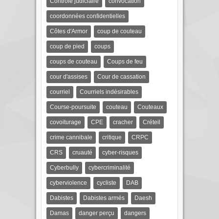
Contrôle judiciaire
convocation
coordonnées confidentielles
Côtes d'Armor
coup de couteau
coup de pied
coups
coups de couteau
Coups de feu
cour d'assises
Cour de cassation
courriel
Courriels indésirables
Course-poursuite
couteau
Couteaux
covoiturage
CPE
cracher
Créteil
crime cannibale
critique
CRPC
CRS
cruauté
cyber-risques
Cyberbully
cybercriminalité
cyberviolence
cycliste
DAB
Dabistes
Dabistes armés
Daesh
Damas
danger perçu
dangers