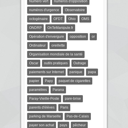
Numéro vert
numéros d'opposition
numéros d'urgence
Observatoire
octogénaire
OFDT
Ohio
OMS
ONDRP
OnTeManipule.fr
Opération d'envergure
opposition
or
Ordinateur
oreillette
Organisation mondiale de la santé
Oscar
outils pratiques
Outrage
paiements sur Internet
panique
papa
papier
Papy
paquet de cigarettes
paramètres
Parana
Paray-Vieille-Poste
pare-brise
parents d'élèves
Paris
parking de Marseille
Pas-de-Calais
payer son achat
pays
pêcheur