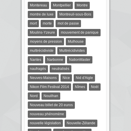
Montereau
Montpellier
Montre
montre de luxe
Montreuil-sous-Bois
mort
morte
mot de passe
Moulins-Yzeure
mouvement de panique
moyens de pression
Mulhouse
multirécidiviste
Multirécidivistes
Nantes
Narbonne
NationMaster
naufragés
neutralisés
Neuves-Maisons
Nice
Nid d'Aigle
Nikon Film Festival 2014
Nîmes
Noël
Nord
Nouilhan
Nouveau billet de 20 euros
nouveau phénomène
nouvelle législation
Nouvelle-Zélande