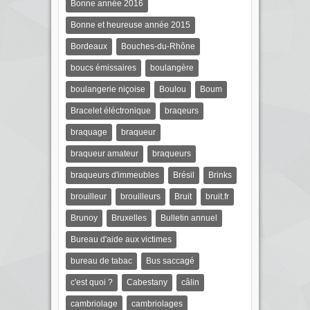
Bonne année 2016
Bonne et heureuse année 2015
Bordeaux
Bouches-du-Rhône
boucs émissaires
boulangère
boulangerie niçoise
Boulou
Boum
Bracelet éléctronique
braqeurs
braquage
braqueur
braqueur amateur
braqueurs
braqueurs d'immeubles
Brésil
Brinks
brouilleur
brouilleurs
Bruit
bruit.fr
Brunoy
Bruxelles
Bulletin annuel
Bureau d'aide aux victimes
bureau de tabac
Bus saccagé
c'est quoi ?
Cabestany
câlin
cambriolage
cambriolages