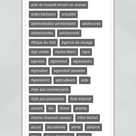
acte de cruauté envers un animal
actes barbares
actualité
administration pénitentiaire
adolescent
adolescentes
adolescents
Afrique du Sud
Agence de voyage
Agir contre
Agnès Marin
Agra
agressé
agresseur
agresseurs
Agression
agression sexuelle
Agressions
agriculteurs
aide
Aide aux commerçants
Aide aux personnes
Aide Internet
aimant
Ain
Aisne
alarme
Alarme réservoir camion
Albin Michel
alcool
alcoolémie
alerte
alliance