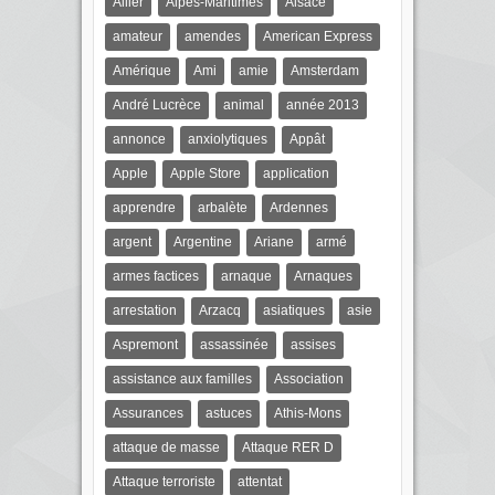
Allier
Alpes-Maritimes
Alsace
amateur
amendes
American Express
Amérique
Ami
amie
Amsterdam
André Lucrèce
animal
année 2013
annonce
anxiolytiques
Appât
Apple
Apple Store
application
apprendre
arbalète
Ardennes
argent
Argentine
Ariane
armé
armes factices
arnaque
Arnaques
arrestation
Arzacq
asiatiques
asie
Aspremont
assassinée
assises
assistance aux familles
Association
Assurances
astuces
Athis-Mons
attaque de masse
Attaque RER D
Attaque terroriste
attentat