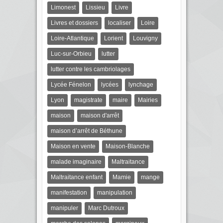
Limonest
Lissieu
Livre
Livres et dossiers
localiser
Loire
Loire-Atlantique
Lorient
Louvigny
Luc-sur-Orbieu
lutter
lutter contre les cambriolages
Lycée Fénelon
lycées
lynchage
Lyon
magistrate
maire
Mairies
maison
maison d'arrêt
maison d’arrêt de Béthune
Maison en vente
Maison-Blanche
malade imaginaire
Maltraitance
Maltraitance enfant
Mamie
mange
manifestation
manipulation
manipuler
Marc Dutroux