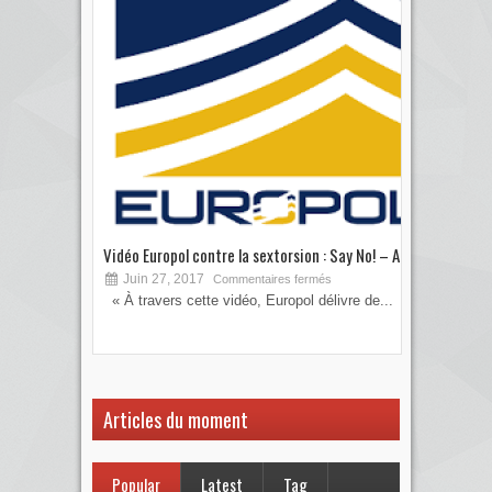
Vidéo Europol contre la sextorsion : Say No! – A...
Les 
Juin 27, 2017
S
Commentaires fermés
« À travers cette vidéo, Europol délivre de...
Vous
votre
Articles du moment
Popular
Latest
Tag