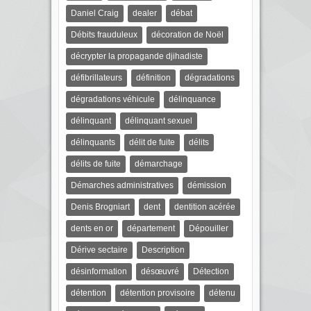
Daniel Craig
dealer
débat
Débits frauduleux
décoration de Noël
décrypter la propagande djihadiste
défibrillateurs
définition
dégradations
dégradations véhicule
délinquance
délinquant
délinquant sexuel
délinquants
délit de fuite
délits
délits de fuite
démarchage
Démarches administratives
démission
Denis Brogniart
dent
dentition acérée
dents en or
département
Dépouiller
Dérive sectaire
Description
désinformation
désœuvré
Détection
détention
détention provisoire
détenu