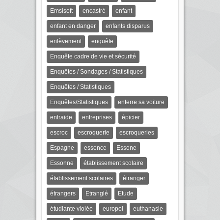
Emsisoft
encastré
enfant
enfant en danger
enfants disparus
enlèvement
enquête
Enquête cadre de vie et sécurité
Enquêtes / Sondages / Statistiques
Enquêtes / Statistiques
Enquêtes/Statistiques
enterre sa voiture
entraide
entreprises
épicier
escroc
escroquerie
escroqueries
Espagne
essence
Essone
Essonne
établissement scolaire
établissement scolaires
étranger
étrangers
Etranglé
Etude
étudiante violée
europol
euthanasie