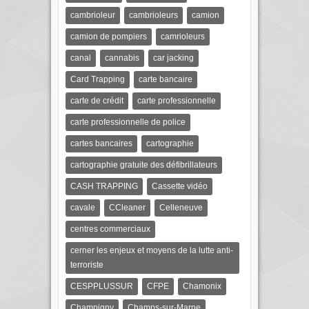
cambrioleur
cambrioleurs
camion
camion de pompiers
camrioleurs
canal
cannabis
car jacking
Card Trapping
carte bancaire
carte de crédit
carte professionnelle
carte professionnelle de police
cartes bancaires
cartographie
cartographie gratuite des défibrillateurs
CASH TRAPPING
Cassette vidéo
cavale
CCleaner
Celleneuve
centres commerciaux
cerner les enjeux et moyens de la lutte anti-
terroriste
CESPPLUSSUR
CFPE
Chamonix
Champigny
Champs-sur-Marne