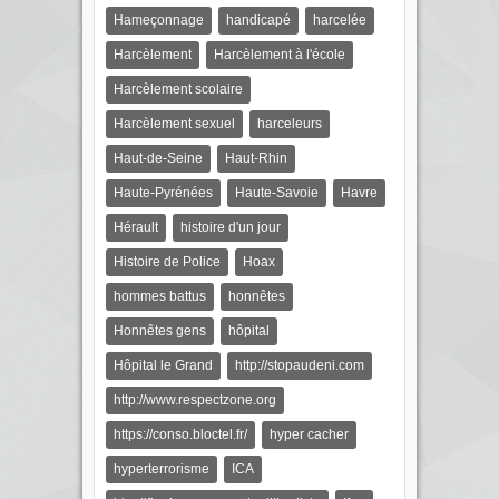
Hameçonnage
handicapé
harcelée
Harcèlement
Harcèlement à l'école
Harcèlement scolaire
Harcèlement sexuel
harceleurs
Haut-de-Seine
Haut-Rhin
Haute-Pyrénées
Haute-Savoie
Havre
Hérault
histoire d'un jour
Histoire de Police
Hoax
hommes battus
honnêtes
Honnêtes gens
hôpital
Hôpital le Grand
http://stopaudeni.com
http://www.respectzone.org
https://conso.bloctel.fr/
hyper cacher
hyperterrorisme
ICA