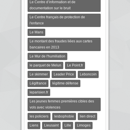
Le Centre d’information et de
documentation sur le bruit
Le Centre français de protection de
l'enfance
Le Mans
Le montant des fraudes liées aux cartes
bancaires en 2013
Le Mur de l'humiliation
le parquet de Melun
Le Point.fr
Le skimmer
Leader Price
Leboncoin
Légifrance
légitime défense
leparisien.fr
Les jeunes femmes premières cibles des
vols avec violences
les policiers
lesbophobie
lien direct
Liens
Lieusaint
Lille
Limoges