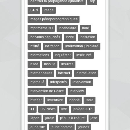
identifier la propagande djihadiste
Ifop
IGPN
image
images pédopornographiques
imprimante 3D
Incendiaire
Inde
individus capuchés
Indre
infiltration
infiltré
infitration
information judiciaire
informations
Inquiétant
insécurité
Insee
Insolite
insultes
interbancaires
internet
interpellation
interpellé
interpellés
intervention
intervention de Police
Interview
intrenet
inventaire
Iphone
Isère
ITT
ITV News
Ivre
janvier 2016
Japon
jardin
je suis à l'heure
jette
jeune fille
jeune homme
jeunes