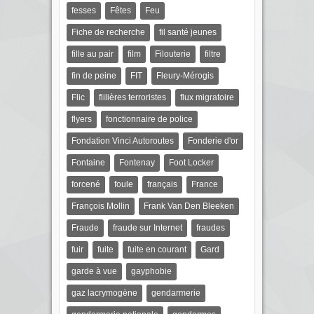
fesses
Fêtes
Feu
Fiche de recherche
fil santé jeunes
fille au pair
film
Filouterie
filtre
fin de peine
FIT
Fleury-Mérogis
Flic
flilières terroristes
flux migratoire
flyers
fonctionnaire de police
Fondation Vinci Autoroutes
Fonderie d'or
Fontaine
Fontenay
Foot Locker
forcené
foule
français
France
François Mollin
Frank Van Den Bleeken
Fraude
fraude sur Internet
fraudes
fuir
fuite
fuite en courant
Gard
garde à vue
gayphobie
gaz lacrymogène
gendarmerie