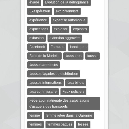
évadé
Evolution de la délinquance
Exaspération
exhibitionniste
expérience
expertise automobile
explications
exploser
explosifs
extorsion
extorsion aggravée
Facebook
Factures
fanatiques
Farid de la Morlette
faussaires
fausse
fausses annonces
fausses façades de distributeur
fausses informations
faux billets
faux commissaire
Faux policiers
Fédération nationale des associations
d'usagers des transports
femme
femme jetée dans la Garonne
femmes
femmes battues
fessée