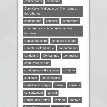
commerçants
commerce
Commission Nationale de l'Informatique et
des Libertés
communauté
complice
comprendre
comprendre et agir contre la menace
terroriste
Compte bancaire
comptes Facebook
Compteur kilométrique
condamnation
condamné
Condamnés
conducteur
conducteur de train
conduire sans être attaché
conduite
confiance
confidentialité
Conflit de voisinage
conseil
conseils
consentement
constat
Constat des Préfets
contenu
contrôle