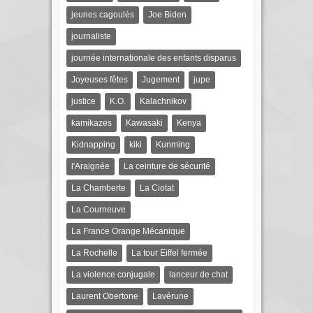
jeunes cagoulés
Joe Biden
journaliste
journée internationale des enfants disparus
Joyeuses fêtes
Jugement
jupe
justice
K.O.
Kalachnikov
kamikazes
Kawasaki
Kenya
Kidnapping
kiki
Kunming
l'Araignée
La ceinture de sécurité
La Chamberte
La Ciotat
La Courneuve
La France Orange Mécanique
La Rochelle
La tour Eiffel fermée
La violence conjugale
lanceur de chat
Laurent Obertone
Lavérune