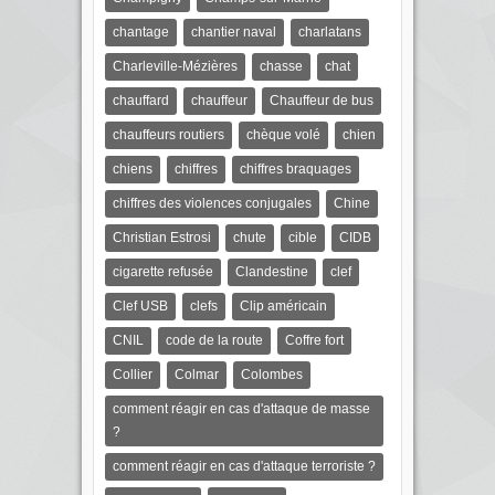
chantage
chantier naval
charlatans
Charleville-Mézières
chasse
chat
chauffard
chauffeur
Chauffeur de bus
chauffeurs routiers
chèque volé
chien
chiens
chiffres
chiffres braquages
chiffres des violences conjugales
Chine
Christian Estrosi
chute
cible
CIDB
cigarette refusée
Clandestine
clef
Clef USB
clefs
Clip américain
CNIL
code de la route
Coffre fort
Collier
Colmar
Colombes
comment réagir en cas d'attaque de masse
?
comment réagir en cas d'attaque terroriste ?