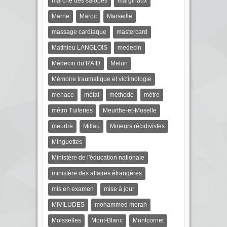
marche des salopes
marginaux
Marne
Maroc
Marseille
massage cardiaque
mastercard
Matthieu LANGLOIS
medecin
Médecin du RAID
Melun
Mémoire traumatique et victimologie
menace
métal
méthode
métro
métro Tuileries
Meurthe-et-Moselle
meurtre
Millau
Mineurs récidivistes
Minguettes
Ministère de l'éducation nationale
ministère des affaires étrangères
mis en examen
mise à jour
MIVILUDES
mohammed merah
Moisselles
Mont-Blanc
Montcornet