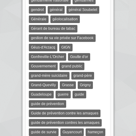
gendarmerie nationale
gendarmes
gendrot
général
général Soubelet
Générale
géolocalisation
Gérant de bureau de tabac
gestion de sa vie privée sur Facebook
Géus-d'Arzacq
GIGN
Gonfreville-L'Orcher
Goutte d'or
Gouvernement
grand public
grand-mère suicidaire
grand-père
Grand-Quevilly
Grasse
Grigny
Guadeloupe
guerre
guide
guide de prévention
Guide de prévention contre les arnaques
guide de prévention contres les arnaques
guide de survie
Guyancourt
hameçon