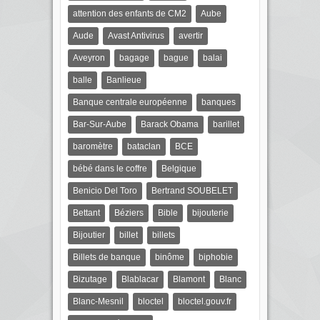
attention des enfants de CM2
Aube
Aude
Avast Antivirus
avertir
Aveyron
bagage
bague
balai
balle
Banlieue
Banque centrale européenne
banques
Bar-Sur-Aube
Barack Obama
barillet
baromètre
bataclan
BCE
bébé dans le coffre
Belgique
Benicio Del Toro
Bertrand SOUBELET
Bettant
Béziers
Bible
bijouterie
Bijoutier
billet
billets
Billets de banque
binôme
biphobie
Bizutage
Blablacar
Blamont
Blanc
Blanc-Mesnil
bloctel
bloctel.gouv.fr