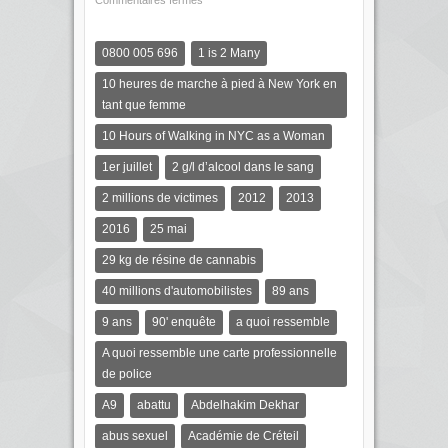
Commentaires fermés
0800 005 696
1 is 2 Many
10 heures de marche à pied à New York en
tant que femme
10 Hours of Walking in NYC as a Woman
1er juillet
2 g/l d’alcool dans le sang
2 millions de victimes
2012
2013
2016
25 mai
29 kg de résine de cannabis
40 millions d'automobilistes
89 ans
9 ans
90' enquête
a quoi ressemble
A quoi ressemble une carte professionnelle
de police
A9
abattu
Abdelhakim Dekhar
abus sexuel
Académie de Créteil