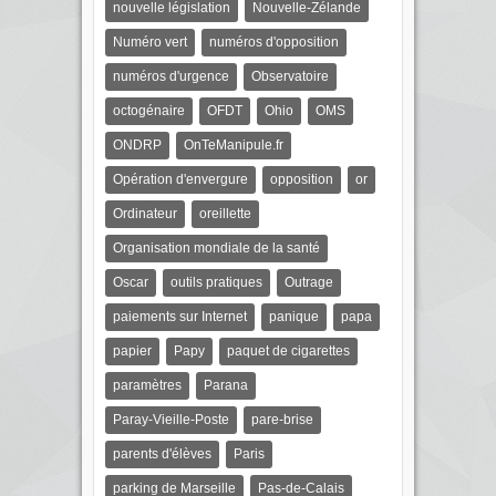
nouvelle législation
Nouvelle-Zélande
Numéro vert
numéros d'opposition
numéros d'urgence
Observatoire
octogénaire
OFDT
Ohio
OMS
ONDRP
OnTeManipule.fr
Opération d'envergure
opposition
or
Ordinateur
oreillette
Organisation mondiale de la santé
Oscar
outils pratiques
Outrage
paiements sur Internet
panique
papa
papier
Papy
paquet de cigarettes
paramètres
Parana
Paray-Vieille-Poste
pare-brise
parents d'élèves
Paris
parking de Marseille
Pas-de-Calais