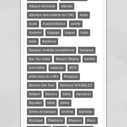
Attaque terroriste
attentat
attention des enfants de CM2
Aube
Aude
Avast Antivirus
avertir
Aveyron
bagage
bague
balai
balle
Banlieue
Banque centrale européenne
banques
Bar-Sur-Aube
Barack Obama
barillet
baromètre
bataclan
BCE
bébé dans le coffre
Belgique
Benicio Del Toro
Bertrand SOUBELET
Bettant
Béziers
Bible
bijouterie
Bijoutier
billet
billets
Billets de banque
binôme
biphobie
Bizutage
Blablacar
Blamont
Blanc