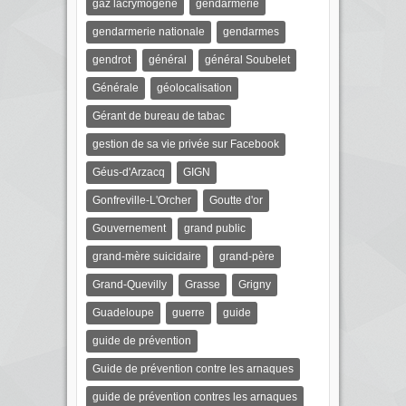
gaz lacrymogène
gendarmerie
gendarmerie nationale
gendarmes
gendrot
général
général Soubelet
Générale
géolocalisation
Gérant de bureau de tabac
gestion de sa vie privée sur Facebook
Géus-d'Arzacq
GIGN
Gonfreville-L'Orcher
Goutte d'or
Gouvernement
grand public
grand-mère suicidaire
grand-père
Grand-Quevilly
Grasse
Grigny
Guadeloupe
guerre
guide
guide de prévention
Guide de prévention contre les arnaques
guide de prévention contres les arnaques