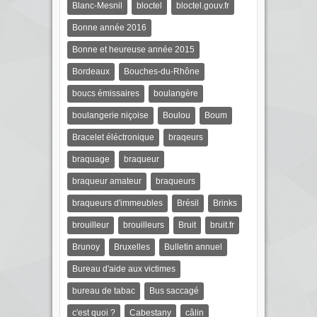
Blanc-Mesnil
bloctel
bloctel.gouv.fr
Bonne année 2016
Bonne et heureuse année 2015
Bordeaux
Bouches-du-Rhône
boucs émissaires
boulangère
boulangerie niçoise
Boulou
Boum
Bracelet éléctronique
braqeurs
braquage
braqueur
braqueur amateur
braqueurs
braqueurs d'immeubles
Brésil
Brinks
brouilleur
brouilleurs
Bruit
bruit.fr
Brunoy
Bruxelles
Bulletin annuel
Bureau d'aide aux victimes
bureau de tabac
Bus saccagé
c'est quoi ?
Cabestany
câlin