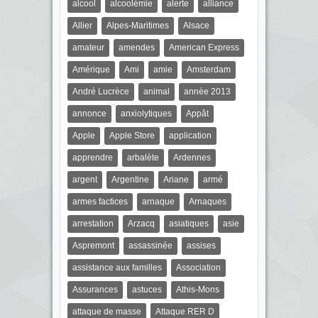
alcool
alcoolémie
alerte
alliance
Allier
Alpes-Maritimes
Alsace
amateur
amendes
American Express
Amérique
Ami
amie
Amsterdam
André Lucrèce
animal
année 2013
annonce
anxiolytiques
Appât
Apple
Apple Store
application
apprendre
arbalète
Ardennes
argent
Argentine
Ariane
armé
armes factices
arnaque
Arnaques
arrestation
Arzacq
asiatiques
asie
Aspremont
assassinée
assises
assistance aux familles
Association
Assurances
astuces
Athis-Mons
attaque de masse
Attaque RER D