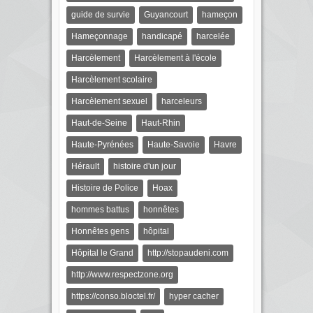
guide de survie
Guyancourt
hameçon
Hameçonnage
handicapé
harcelée
Harcèlement
Harcèlement à l'école
Harcèlement scolaire
Harcèlement sexuel
harceleurs
Haut-de-Seine
Haut-Rhin
Haute-Pyrénées
Haute-Savoie
Havre
Hérault
histoire d'un jour
Histoire de Police
Hoax
hommes battus
honnêtes
Honnêtes gens
hôpital
Hôpital le Grand
http://stopaudeni.com
http://www.respectzone.org
https://conso.bloctel.fr/
hyper cacher