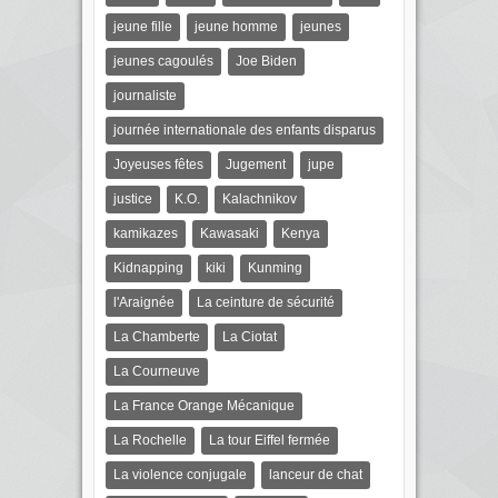
jeune fille
jeune homme
jeunes
jeunes cagoulés
Joe Biden
journaliste
journée internationale des enfants disparus
Joyeuses fêtes
Jugement
jupe
justice
K.O.
Kalachnikov
kamikazes
Kawasaki
Kenya
Kidnapping
kiki
Kunming
l'Araignée
La ceinture de sécurité
La Chamberte
La Ciotat
La Courneuve
La France Orange Mécanique
La Rochelle
La tour Eiffel fermée
La violence conjugale
lanceur de chat