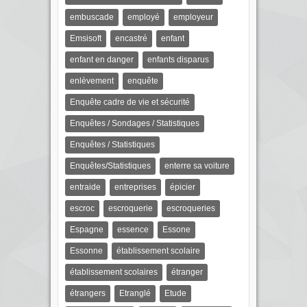
embuscade
employé
employeur
Emsisoft
encastré
enfant
enfant en danger
enfants disparus
enlèvement
enquête
Enquête cadre de vie et sécurité
Enquêtes / Sondages / Statistiques
Enquêtes / Statistiques
Enquêtes/Statistiques
enterre sa voiture
entraide
entreprises
épicier
escroc
escroquerie
escroqueries
Espagne
essence
Essone
Essonne
établissement scolaire
établissement scolaires
étranger
étrangers
Etranglé
Etude