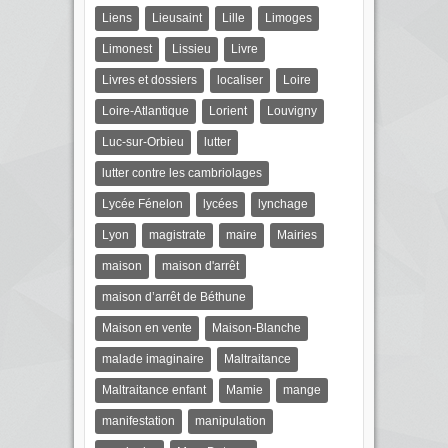
Liens
Lieusaint
Lille
Limoges
Limonest
Lissieu
Livre
Livres et dossiers
localiser
Loire
Loire-Atlantique
Lorient
Louvigny
Luc-sur-Orbieu
lutter
lutter contre les cambriolages
Lycée Fénelon
lycées
lynchage
Lyon
magistrate
maire
Mairies
maison
maison d'arrêt
maison d’arrêt de Béthune
Maison en vente
Maison-Blanche
malade imaginaire
Maltraitance
Maltraitance enfant
Mamie
mange
manifestation
manipulation