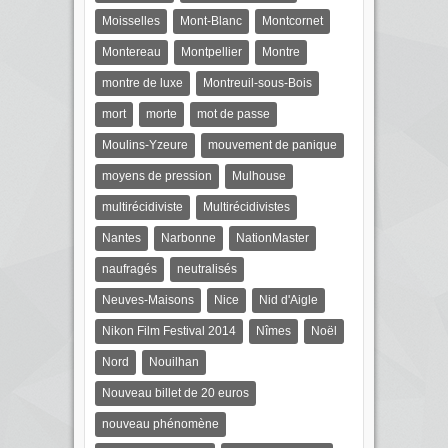
Moisselles
Mont-Blanc
Montcornet
Montereau
Montpellier
Montre
montre de luxe
Montreuil-sous-Bois
mort
morte
mot de passe
Moulins-Yzeure
mouvement de panique
moyens de pression
Mulhouse
multirécidiviste
Multirécidivistes
Nantes
Narbonne
NationMaster
naufragés
neutralisés
Neuves-Maisons
Nice
Nid d'Aigle
Nikon Film Festival 2014
Nîmes
Noël
Nord
Nouilhan
Nouveau billet de 20 euros
nouveau phénomène