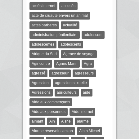
accès internet
accusés
acte de cruauté envers un animal
actes barbares
actualité
administration pénitentiaire
adolescent
adolescentes
adolescents
Afrique du Sud
Agence de voyage
Agir contre
Agnès Marin
Agra
agressé
agresseur
agresseurs
Agression
agression sexuelle
Agressions
agriculteurs
aide
Aide aux commerçants
Aide aux personnes
Aide Internet
aimant
Ain
Aisne
alarme
Alarme réservoir camion
Albin Michel