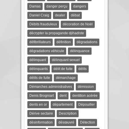
Damas
danger perçu
dangers
Daniel Craig
dealer
débat
Débits frauduleux
décoration de Noël
décrypter la propagande djihadiste
défibrillateurs
définition
dégradations
dégradations véhicule
délinquance
délinquant
délinquant sexuel
délinquants
délit de fuite
délits
délits de fuite
démarchage
Démarches administratives
démission
Denis Brogniart
dent
dentition acérée
dents en or
département
Dépouiller
Dérive sectaire
Description
désinformation
désœuvré
Détection