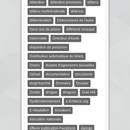
détention
détention provisoire
détenu
détenu multirécidiviste
détenus
détermination
Détrousseurs de l'aube
Deux ans de prison
différend conjugal
Diplomatie
Directeur d'école
disparition de personne
Distributeur automatique de billets
Divers
dizaine d'agressions sexuelles
Djihad
documentation
documents
doigt tranché
Données
Dossier
Doubs
drogue
drogues
Dulé Hill
Dysfonctionnement
e-Enfance.org
E-réputation
écouteurs
éducation nationale
effacer publication Facebook
égorge