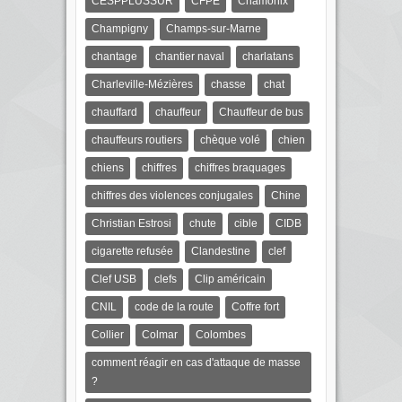
CESPPLUSSUR
CFPE
Chamonix
Champigny
Champs-sur-Marne
chantage
chantier naval
charlatans
Charleville-Mézières
chasse
chat
chauffard
chauffeur
Chauffeur de bus
chauffeurs routiers
chèque volé
chien
chiens
chiffres
chiffres braquages
chiffres des violences conjugales
Chine
Christian Estrosi
chute
cible
CIDB
cigarette refusée
Clandestine
clef
Clef USB
clefs
Clip américain
CNIL
code de la route
Coffre fort
Collier
Colmar
Colombes
comment réagir en cas d'attaque de masse
?