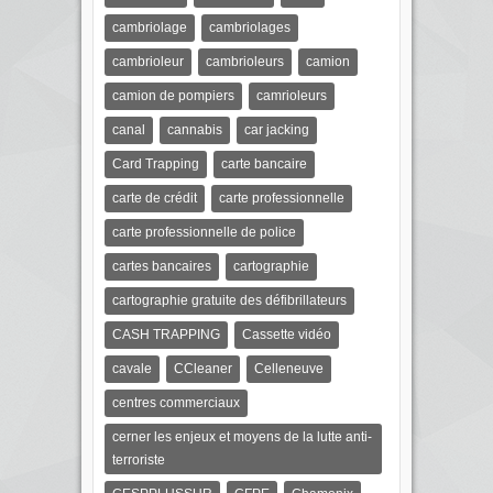
cambriolage
cambriolages
cambrioleur
cambrioleurs
camion
camion de pompiers
camrioleurs
canal
cannabis
car jacking
Card Trapping
carte bancaire
carte de crédit
carte professionnelle
carte professionnelle de police
cartes bancaires
cartographie
cartographie gratuite des défibrillateurs
CASH TRAPPING
Cassette vidéo
cavale
CCleaner
Celleneuve
centres commerciaux
cerner les enjeux et moyens de la lutte anti-
terroriste