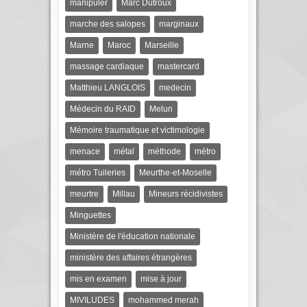
manipuler
Marc Dutroux
marche des salopes
marginaux
Marne
Maroc
Marseille
massage cardiaque
mastercard
Matthieu LANGLOIS
medecin
Médecin du RAID
Melun
Mémoire traumatique et victimologie
menace
métal
méthode
métro
métro Tuileries
Meurthe-et-Moselle
meurtre
Millau
Mineurs récidivistes
Minguettes
Ministère de l'éducation nationale
ministère des affaires étrangères
mis en examen
mise à jour
MIVILUDES
mohammed merah