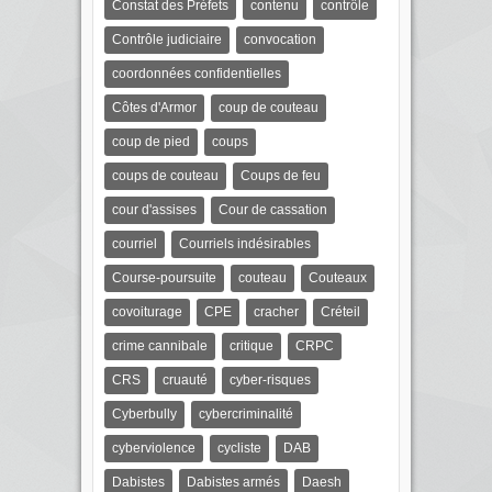
Constat des Préfets
contenu
contrôle
Contrôle judiciaire
convocation
coordonnées confidentielles
Côtes d'Armor
coup de couteau
coup de pied
coups
coups de couteau
Coups de feu
cour d'assises
Cour de cassation
courriel
Courriels indésirables
Course-poursuite
couteau
Couteaux
covoiturage
CPE
cracher
Créteil
crime cannibale
critique
CRPC
CRS
cruauté
cyber-risques
Cyberbully
cybercriminalité
cyberviolence
cycliste
DAB
Dabistes
Dabistes armés
Daesh