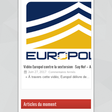
Vidéo Europol contre la sextorsion : Say No! – A...
Les 
Juin 27, 2017
S
Commentaires fermés
« À travers cette vidéo, Europol délivre de...
Vous
votre
Articles du moment