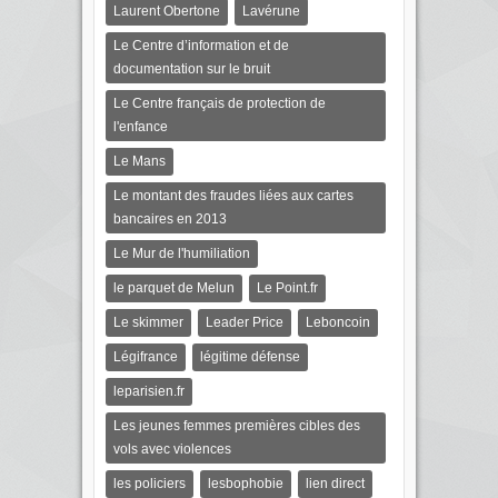
Laurent Obertone
Lavérune
Le Centre d’information et de
documentation sur le bruit
Le Centre français de protection de
l'enfance
Le Mans
Le montant des fraudes liées aux cartes
bancaires en 2013
Le Mur de l'humiliation
le parquet de Melun
Le Point.fr
Le skimmer
Leader Price
Leboncoin
Légifrance
légitime défense
leparisien.fr
Les jeunes femmes premières cibles des
vols avec violences
les policiers
lesbophobie
lien direct