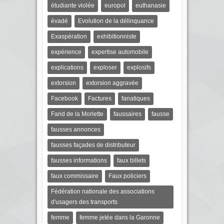
étudiante violée
europol
euthanasie
évadé
Evolution de la délinquance
Exaspération
exhibitionniste
expérience
expertise automobile
explications
exploser
explosifs
extorsion
extorsion aggravée
Facebook
Factures
fanatiques
Farid de la Morlette
faussaires
fausse
fausses annonces
fausses façades de distributeur
fausses informations
faux billets
faux commissaire
Faux policiers
Fédération nationale des associations
d'usagers des transports
femme
femme jetée dans la Garonne