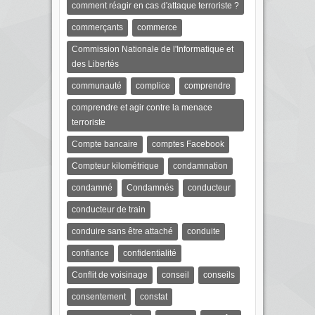
comment réagir en cas d'attaque terroriste ?
commerçants
commerce
Commission Nationale de l'Informatique et
des Libertés
communauté
complice
comprendre
comprendre et agir contre la menace
terroriste
Compte bancaire
comptes Facebook
Compteur kilométrique
condamnation
condamné
Condamnés
conducteur
conducteur de train
conduire sans être attaché
conduite
confiance
confidentialité
Conflit de voisinage
conseil
conseils
consentement
constat