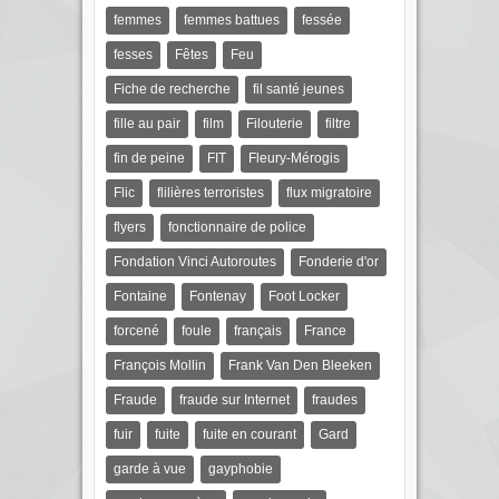
femmes
femmes battues
fessée
fesses
Fêtes
Feu
Fiche de recherche
fil santé jeunes
fille au pair
film
Filouterie
filtre
fin de peine
FIT
Fleury-Mérogis
Flic
flilières terroristes
flux migratoire
flyers
fonctionnaire de police
Fondation Vinci Autoroutes
Fonderie d'or
Fontaine
Fontenay
Foot Locker
forcené
foule
français
France
François Mollin
Frank Van Den Bleeken
Fraude
fraude sur Internet
fraudes
fuir
fuite
fuite en courant
Gard
garde à vue
gayphobie