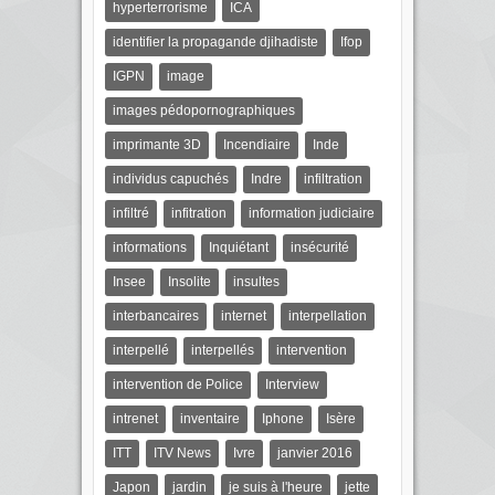
hyperterrorisme
ICA
identifier la propagande djihadiste
Ifop
IGPN
image
images pédopornographiques
imprimante 3D
Incendiaire
Inde
individus capuchés
Indre
infiltration
infiltré
infitration
information judiciaire
informations
Inquiétant
insécurité
Insee
Insolite
insultes
interbancaires
internet
interpellation
interpellé
interpellés
intervention
intervention de Police
Interview
intrenet
inventaire
Iphone
Isère
ITT
ITV News
Ivre
janvier 2016
Japon
jardin
je suis à l'heure
jette