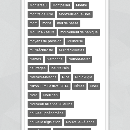
Montereau
Montpellier
Montre
montre de luxe
Montreuil-sous-Bois
mort
morte
mot de passe
Moulins-Yzeure
mouvement de panique
moyens de pression
Mulhouse
multirécidiviste
Multirécidivistes
Nantes
Narbonne
NationMaster
naufragés
neutralisés
Neuves-Maisons
Nice
Nid d'Aigle
Nikon Film Festival 2014
Nîmes
Noël
Nord
Nouilhan
Nouveau billet de 20 euros
nouveau phénomène
nouvelle législation
Nouvelle-Zélande