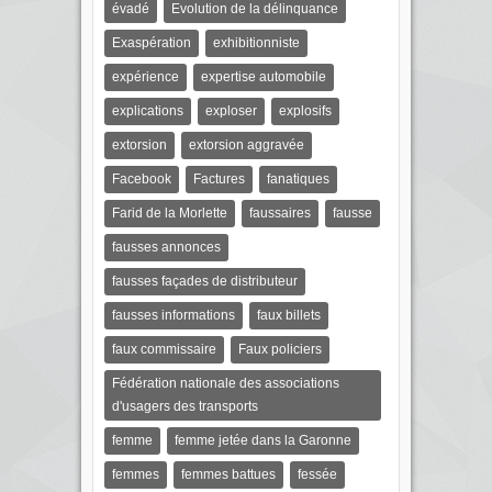
évadé
Evolution de la délinquance
Exaspération
exhibitionniste
expérience
expertise automobile
explications
exploser
explosifs
extorsion
extorsion aggravée
Facebook
Factures
fanatiques
Farid de la Morlette
faussaires
fausse
fausses annonces
fausses façades de distributeur
fausses informations
faux billets
faux commissaire
Faux policiers
Fédération nationale des associations
d'usagers des transports
femme
femme jetée dans la Garonne
femmes
femmes battues
fessée