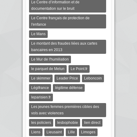
Le Centre d’information et de
documentation sur le bruit
Le Centre français de protection de
l'enfance
Le Mans
Le montant des fraudes liées aux cartes
bancaires en 2013
Le Mur de l'humiliation
le parquet de Melun
Le Point.fr
Le skimmer
Leader Price
Leboncoin
Légifrance
légitime défense
leparisien.fr
Les jeunes femmes premières cibles des
vols avec violences
les policiers
lesbophobie
lien direct
Liens
Lieusaint
Lille
Limoges