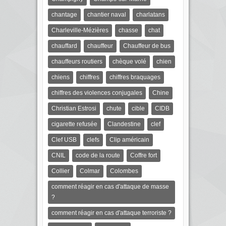
chantage
chantier naval
charlatans
Charleville-Mézières
chasse
chat
chauffard
chauffeur
Chauffeur de bus
chauffeurs routiers
chèque volé
chien
chiens
chiffres
chiffres braquages
chiffres des violences conjugales
Chine
Christian Estrosi
chute
cible
CIDB
cigarette refusée
Clandestine
clef
Clef USB
clefs
Clip américain
CNIL
code de la route
Coffre fort
Collier
Colmar
Colombes
comment réagir en cas d'attaque de masse
?
comment réagir en cas d'attaque terroriste ?