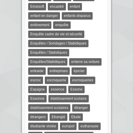
Emsisoft
encastré
enfant
enfant en danger
enfants disparus
enlèvement
enquête
Enquête cadre de vie et sécurité
Enquêtes / Sondages / Statistiques
Enquêtes / Statistiques
Enquêtes/Statistiques
enterre sa voiture
entraide
entreprises
épicier
escroc
escroquerie
escroqueries
Espagne
essence
Essone
Essonne
établissement scolaire
établissement scolaires
étranger
étrangers
Etranglé
Etude
étudiante violée
europol
euthanasie