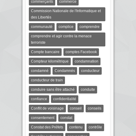
commerçants
commerce
Commission Nationale de l'Informatique et
des Libertés
communauté
complice
comprendre
comprendre et agir contre la menace
terroriste
Compte bancaire
comptes Facebook
Compteur kilométrique
condamnation
condamné
Condamnés
conducteur
conducteur de train
conduire sans être attaché
conduite
confiance
confidentialité
Conflit de voisinage
conseil
conseils
consentement
constat
Constat des Préfets
contenu
contrôle