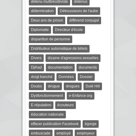
détenu multirécidiviste
détenus
détermination
Détrousseurs de l'aube
Deux ans de prison
différend conjugal
Diplomatie
Directeur d'école
disparition de personne
Distributeur automatique de billets
Divers
dizaine d'agressions sexuelles
Djihad
documentation
documents
doigt tranché
Données
Dossier
Doubs
drogue
drogues
Dulé Hill
Dysfonctionnement
e-Enfance.org
E-réputation
écouteurs
éducation nationale
effacer publication Facebook
égorge
embuscade
employé
employeur