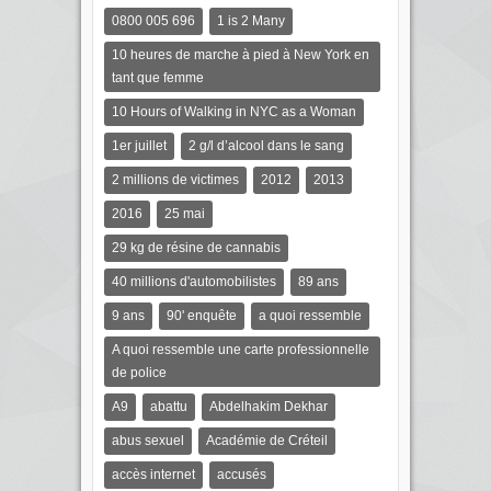
0800 005 696
1 is 2 Many
10 heures de marche à pied à New York en
tant que femme
10 Hours of Walking in NYC as a Woman
1er juillet
2 g/l d’alcool dans le sang
2 millions de victimes
2012
2013
2016
25 mai
29 kg de résine de cannabis
40 millions d'automobilistes
89 ans
9 ans
90' enquête
a quoi ressemble
A quoi ressemble une carte professionnelle
de police
A9
abattu
Abdelhakim Dekhar
abus sexuel
Académie de Créteil
accès internet
accusés