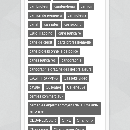
cambrioleur
cambrioleurs
camion
camion de pompiers
camrioleurs
canal
cannabis
car jacking
Card Trapping
carte bancaire
carte de crédit
carte professionnelle
carte professionnelle de police
cartes bancaires
cartographie
cartographie gratuite des défibrillateurs
CASH TRAPPING
Cassette vidéo
cavale
CCleaner
Celleneuve
centres commerciaux
cerner les enjeux et moyens de la lutte anti-
terroriste
CESPPLUSSUR
CFPE
Chamonix
Champigny
Champs-sur-Marne