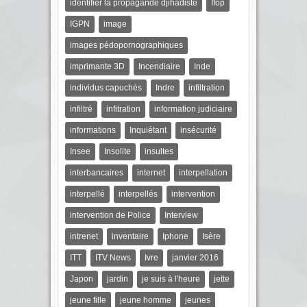
identifier la propagande djihadiste
Ifop
IGPN
image
images pédopornographiques
imprimante 3D
Incendiaire
Inde
individus capuchés
Indre
infiltration
infiltré
infitration
information judiciaire
informations
Inquiétant
insécurité
Insee
Insolite
insultes
interbancaires
internet
interpellation
interpellé
interpellés
intervention
intervention de Police
Interview
intrenet
inventaire
Iphone
Isère
ITT
ITV News
Ivre
janvier 2016
Japon
jardin
je suis à l'heure
jette
jeune fille
jeune homme
jeunes