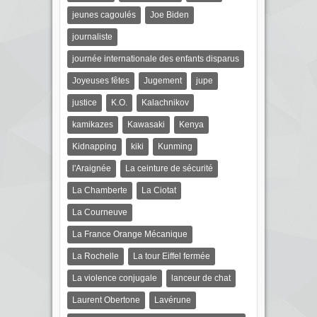
jeunes cagoulés
Joe Biden
journaliste
journée internationale des enfants disparus
Joyeuses fêtes
Jugement
jupe
justice
K.O.
Kalachnikov
kamikazes
Kawasaki
Kenya
Kidnapping
kiki
Kunming
l'Araignée
La ceinture de sécurité
La Chamberte
La Ciotat
La Courneuve
La France Orange Mécanique
La Rochelle
La tour Eiffel fermée
La violence conjugale
lanceur de chat
Laurent Obertone
Lavérune