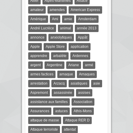
Allier
Alpes-Maritimes
Alsace
amateur
amendes
American Express
Amérique
Ami
amie
Amsterdam
André Lucrèce
animal
année 2013
annonce
anxiolytiques
Appât
Apple
Apple Store
application
apprendre
arbalète
Ardennes
argent
Argentine
Ariane
armé
armes factices
arnaque
Arnaques
arrestation
Arzacq
asiatiques
asie
Aspremont
assassinée
assises
assistance aux familles
Association
Assurances
astuces
Athis-Mons
attaque de masse
Attaque RER D
Attaque terroriste
attentat