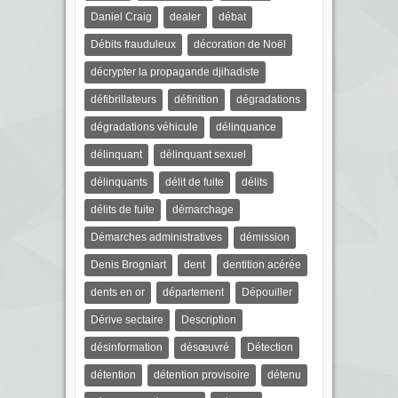
Daniel Craig
dealer
débat
Débits frauduleux
décoration de Noël
décrypter la propagande djihadiste
défibrillateurs
définition
dégradations
dégradations véhicule
délinquance
délinquant
délinquant sexuel
délinquants
délit de fuite
délits
délits de fuite
démarchage
Démarches administratives
démission
Denis Brogniart
dent
dentition acérée
dents en or
département
Dépouiller
Dérive sectaire
Description
désinformation
désœuvré
Détection
détention
détention provisoire
détenu