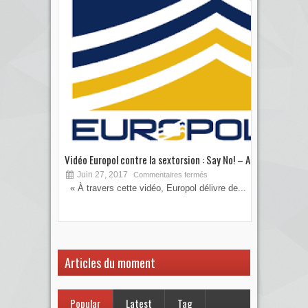
Vidéo Europol contre la sextorsion : Say No! – A...
Les 
Juin 27, 2017
S
Commentaires fermés
« À travers cette vidéo, Europol délivre de...
Vous
votre
Articles du moment
Popular
Latest
Tag