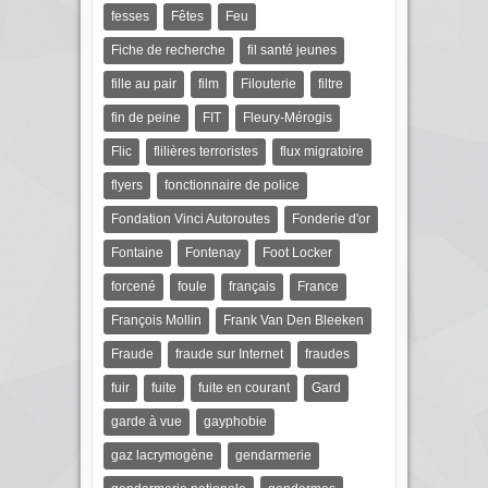
fesses
Fêtes
Feu
Fiche de recherche
fil santé jeunes
fille au pair
film
Filouterie
filtre
fin de peine
FIT
Fleury-Mérogis
Flic
flilières terroristes
flux migratoire
flyers
fonctionnaire de police
Fondation Vinci Autoroutes
Fonderie d'or
Fontaine
Fontenay
Foot Locker
forcené
foule
français
France
François Mollin
Frank Van Den Bleeken
Fraude
fraude sur Internet
fraudes
fuir
fuite
fuite en courant
Gard
garde à vue
gayphobie
gaz lacrymogène
gendarmerie