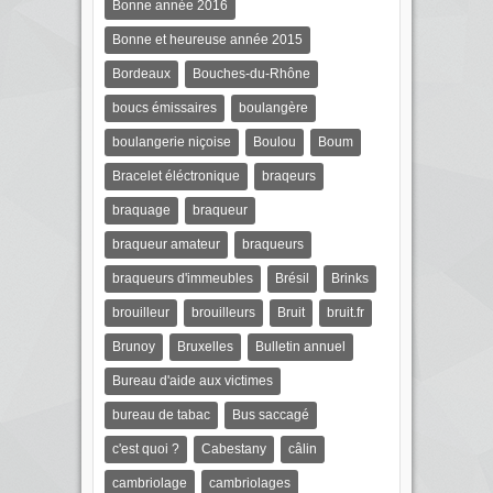
Bonne année 2016
Bonne et heureuse année 2015
Bordeaux
Bouches-du-Rhône
boucs émissaires
boulangère
boulangerie niçoise
Boulou
Boum
Bracelet éléctronique
braqeurs
braquage
braqueur
braqueur amateur
braqueurs
braqueurs d'immeubles
Brésil
Brinks
brouilleur
brouilleurs
Bruit
bruit.fr
Brunoy
Bruxelles
Bulletin annuel
Bureau d'aide aux victimes
bureau de tabac
Bus saccagé
c'est quoi ?
Cabestany
câlin
cambriolage
cambriolages