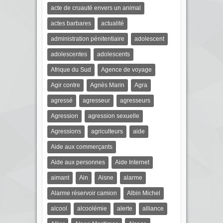
acte de cruauté envers un animal
actes barbares
actualité
administration pénitentiaire
adolescent
adolescentes
adolescents
Afrique du Sud
Agence de voyage
Agir contre
Agnès Marin
Agra
agressé
agresseur
agresseurs
Agression
agression sexuelle
Agressions
agriculteurs
aide
Aide aux commerçants
Aide aux personnes
Aide Internet
aimant
Ain
Aisne
alarme
Alarme réservoir camion
Albin Michel
alcool
alcoolémie
alerte
alliance