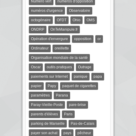
Numéro vert
numéros d'opposition
numéros d'urgence
Observatoire
octogénaire
OFDT
Ohio
OMS
ONDRP
OnTeManipule.fr
Opération d'envergure
opposition
or
Ordinateur
oreillette
Organisation mondiale de la santé
Oscar
outils pratiques
Outrage
paiements sur Internet
panique
papa
papier
Papy
paquet de cigarettes
paramètres
Parana
Paray-Vieille-Poste
pare-brise
parents d'élèves
Paris
parking de Marseille
Pas-de-Calais
payer son achat
pays
pêcheur