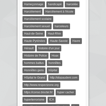
Hameçonnage
handicapé
harcelée
Harcèlement
Harcèlement à l'école
Harcèlement scolaire
Harcèlement sexuel
harceleurs
Haut-de-Seine
Haut-Rhin
Haute-Pyrénées
Haute-Savoie
Havre
Hérault
histoire d'un jour
Histoire de Police
Hoax
hommes battus
honnêtes
Honnêtes gens
hôpital
Hôpital le Grand
http://stopaudeni.com
http://www.respectzone.org
https://conso.bloctel.fr/
hyper cacher
hyperterrorisme
ICA