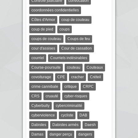
Contrôle judiciaire
convocation
coordonnées confidentielles
Côtes d'Armor
coup de couteau
coup de pied
coups
coups de couteau
Coups de feu
cour d'assises
Cour de cassation
courriel
Courriels indésirables
Course-poursuite
couteau
Couteaux
covoiturage
CPE
cracher
Créteil
crime cannibale
critique
CRPC
CRS
cruauté
cyber-risques
Cyberbully
cybercriminalité
cyberviolence
cycliste
DAB
Dabistes
Dabistes armés
Daesh
Damas
danger perçu
dangers