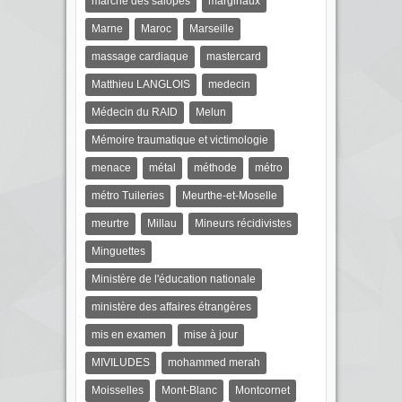
marche des salopes
marginaux
Marne
Maroc
Marseille
massage cardiaque
mastercard
Matthieu LANGLOIS
medecin
Médecin du RAID
Melun
Mémoire traumatique et victimologie
menace
métal
méthode
métro
métro Tuileries
Meurthe-et-Moselle
meurtre
Millau
Mineurs récidivistes
Minguettes
Ministère de l'éducation nationale
ministère des affaires étrangères
mis en examen
mise à jour
MIVILUDES
mohammed merah
Moisselles
Mont-Blanc
Montcornet