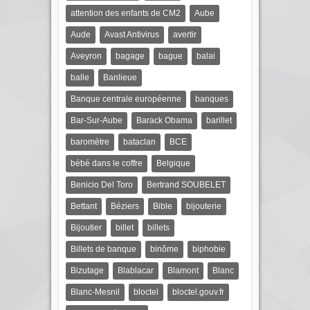
attention des enfants de CM2
Aube
Aude
Avast Antivirus
avertir
Aveyron
bagage
bague
balai
balle
Banlieue
Banque centrale européenne
banques
Bar-Sur-Aube
Barack Obama
barillet
baromètre
bataclan
BCE
bébé dans le coffre
Belgique
Benicio Del Toro
Bertrand SOUBELET
Bettant
Béziers
Bible
bijouterie
Bijoutier
billet
billets
Billets de banque
binôme
biphobie
Bizutage
Blablacar
Blamont
Blanc
Blanc-Mesnil
bloctel
bloctel.gouv.fr