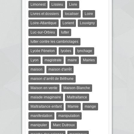
Limonest
Lissieu
Livre
Livres et dossiers
localiser
Loire
Loire-Atlantique
Lorient
Louvigny
Luc-sur-Orbieu
lutter
lutter contre les cambriolages
Lycée Fénelon
lycées
lynchage
Lyon
magistrate
maire
Mairies
maison
maison d'arrêt
maison d’arrêt de Béthune
Maison en vente
Maison-Blanche
malade imaginaire
Maltraitance
Maltraitance enfant
Mamie
mange
manifestation
manipulation
manipuler
Marc Dutroux