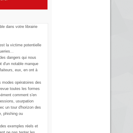
ble dans votre librairie
st la victime potentielle
ueries...
 des dangers qui nous
ut d'un notable manque
faiteurs, eux, en ont à
s modes opératoires des
 revue toutes les formes
cisément comment s'en
ressions, usurpation
vec un tour d'horizon des
e, phishing ou
 des exemples réels et
ent ne pas tenter les