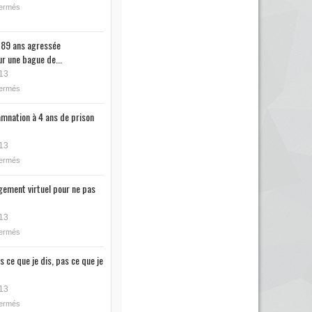
fermés
89 ans agressée
r une bague de...
13
fermés
mnation à 4 ans de prison
13
fermés
ugement virtuel pour ne pas
13
fermés
s ce que je dis, pas ce que je
13
fermés