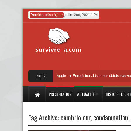
Dernière mise à jour
juillet 2nd, 2021 1:24
« Localiser » – Mise à jour Apple
ACTUS
Enregistrer / Lister ses objets, sauvegarder 
PRÉSENTATION
ACTUALITÉ
HISTOIRE D’UN 
Tag Archive:
cambrioleur
,
condamnation
,