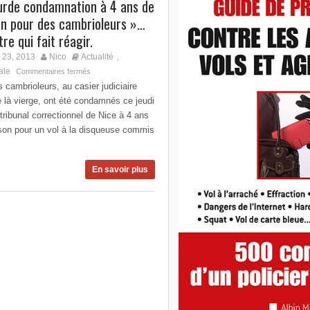
urde condamnation à 4 ans de
on pour des cambrioleurs »…
tre qui fait réagir.
 23, 2013
Nico
Actualité
,
ale
Commentaires fermés
s cambrioleurs, au casier judiciaire
 là vierge, ont été condamnés ce jeudi
 tribunal correctionnel de Nice à 4 ans
ison pour un vol à la disqueuse commis
En savoir plus