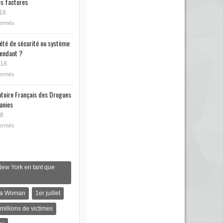
s factures
18
fermés
iété de sécurité ou système
endant ?
018
fermés
toire Français des Drogues
anies
18
fermés
New York en tant que
s a Woman
1er juillet
 millions de victimes