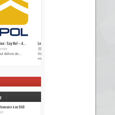
on : Say No! – A...
Les brouilleurs de clefs de véhicule
Sep 19, 2015
ermés
Commentaires fermés
l délivre de...
Vous pensez avoir verrouillé votre véhicule avec
votre...
g
e bancaire à un DAB
13