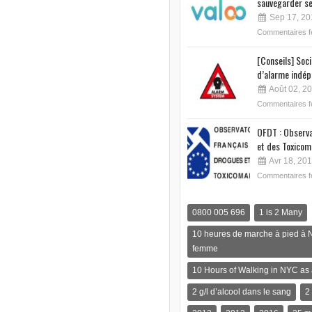
sauvegarder se
Sep 17, 20
Commentaires 
[Conseils] Soc
d’alarme indép
Août 02, 2
Commentaires 
OFDT : Observa
et des Toxicom
Avr 18, 20
Commentaires 
0800 005 696
1 is 2 Many
10 heures de marche à pied à 
femme
10 Hours of Walking in NYC a
2 g/l d’alcool dans le sang
2