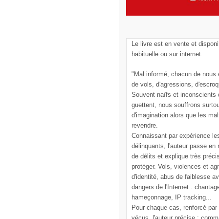
Le livre est en vente et disponi
habituelle ou sur internet.
"Mal informé, chacun de nous e
de vols, d'agressions, d'escroq
Souvent naïfs et inconscients
guettent, nous souffrons surto
d'imagination alors que les mal
revendre.
Connaissant par expérience le
délinquants, l'auteur passe en
de délits et explique très pré
protéger. Vols, violences et ag
d'identité, abus de faiblesse a
dangers de l'Internet : chantag
hameçonnage, IP tracking...
Pour chaque cas, renforcé par
vécus, l'auteur précise : comm