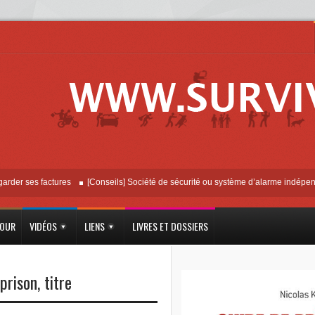
ses factures
[Conseils] Société de sécurité ou système d’alarme indépendant ?
JOUR
VIDÉOS
LIENS
LIVRES ET DOSSIERS
prison
,
titre