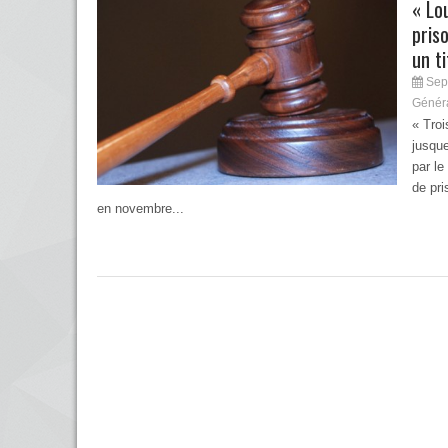
« Lo
pris
un ti
Sep
Génér
« Troi
jusque
par le
de pr
en novembre...