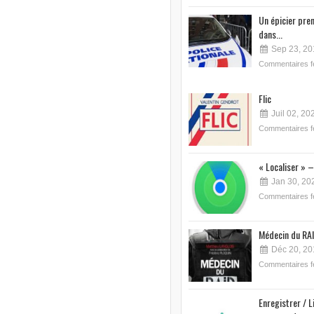
Un épicier pre
dans...
Sep 23, 20
Commentaires 
Flic
Juil 02, 20
Commentaires 
« Localiser » –
Jan 30, 20
Commentaires 
Médecin du RAI
Déc 20, 20
Commentaires 
Enregistrer / L