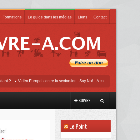
Formations
Le guide dans les médias
Liens
Contact
Vidéo Europol contre la sextorsion : Say No! – A campaign against online sexual
SUIVRE
Le Point