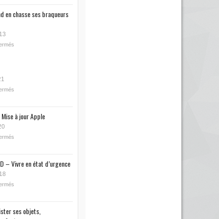
nd en chasse ses braqueurs
13
fermés
21
fermés
 Mise à jour Apple
20
fermés
D – Vivre en état d’urgence
18
fermés
ister ses objets,