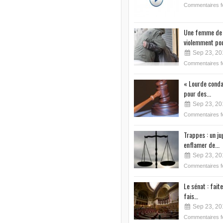
Commentaires 
Une femme de 
violemment pou
Sep 23, 20
Commentaires 
« Lourde conda
pour des...
Sep 23, 20
Commentaires 
Trappes : un j
enflamer de...
Sep 23, 20
Commentaires 
Le sénat : faite
fais…
Sep 23, 20
Commentaires 