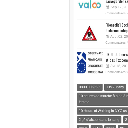
sauvegarder se
Sep 17, 20
Commentaires 
[Conseils] Soc
d’alarme indép
Août 02, 2
Commentaires 
OFDT : Observa
et des Toxicom
Avr 18, 20
Commentaires 
0800 005 696
1 is 2 Many
10 heures de marche à pied à 
femme
10 Hours of Walking in NYC a
2 g/l d’alcool dans le sang
2