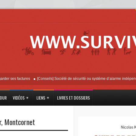
ses factures
[Conseils] Société de sécurité ou système d’alarme indépendant ?
JOUR
VIDÉOS
LIENS
LIVRES ET DOSSIERS
r
,
Montcornet