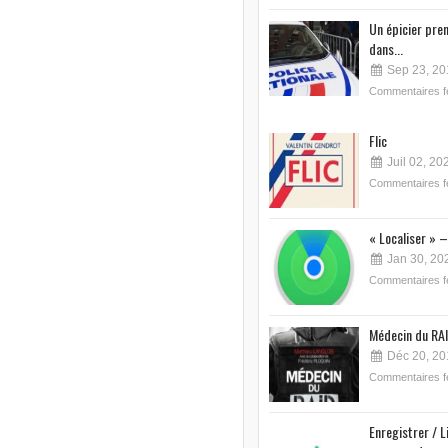
Un épicier pre
dans...
Sep 23, 20
Commentaires 
Flic
Juil 02, 20
Commentaires 
« Localiser » –
Jan 30, 20
Commentaires 
Médecin du RAI
Déc 20, 20
Commentaires 
Enregistrer / L