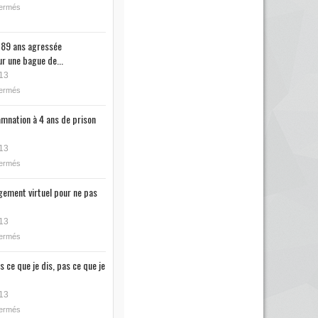
fermés
89 ans agressée
r une bague de...
13
fermés
mnation à 4 ans de prison
13
fermés
ugement virtuel pour ne pas
13
fermés
s ce que je dis, pas ce que je
13
fermés