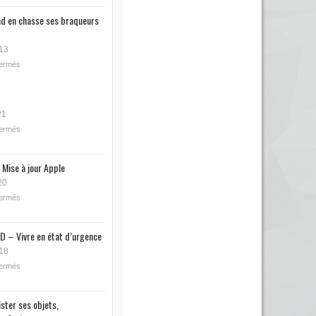
nd en chasse ses braqueurs
13
fermés
21
fermés
 Mise à jour Apple
20
fermés
D – Vivre en état d’urgence
18
fermés
ister ses objets,