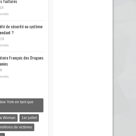
s factures
18
fermés
iété de sécurité ou système
endant ?
018
fermés
toire Français des Drogues
anies
18
fermés
New York en tant que
s a Woman
1er juillet
 millions de victimes