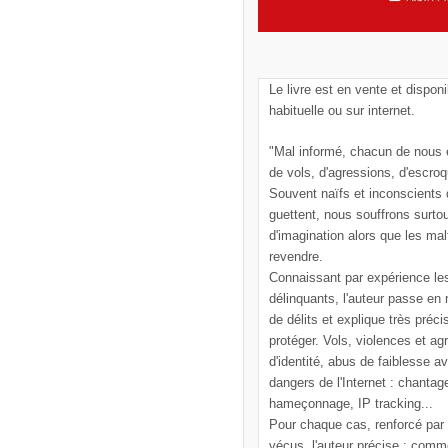
Le livre est en vente et disponi
habituelle ou sur internet.
"Mal informé, chacun de nous e
de vols, d'agressions, d'escroq
Souvent naïfs et inconscients
guettent, nous souffrons surto
d'imagination alors que les mal
revendre.
Connaissant par expérience le
délinquants, l'auteur passe en
de délits et explique très pré
protéger. Vols, violences et ag
d'identité, abus de faiblesse a
dangers de l'Internet : chantag
hameçonnage, IP tracking...
Pour chaque cas, renforcé par
vécus, l'auteur précise : comm