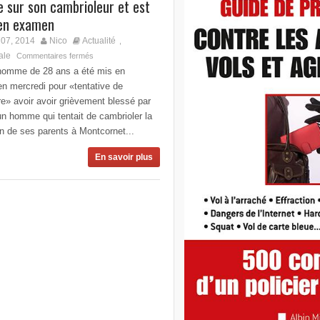
ire sur son cambrioleur et est
en examen
07, 2014
Nico
Actualité
,
ale
Commentaires fermés
homme de 28 ans a été mis en
n mercredi pour «tentative de
e» avoir avoir grièvement blessé par
un homme qui tentait de cambrioler la
n de ses parents à Montcornet...
En savoir plus