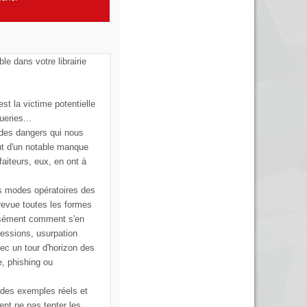
ble dans votre librairie
st la victime potentielle
ueries...
 des dangers qui nous
ut d'un notable manque
faiteurs, eux, en ont à
s modes opératoires des
 revue toutes les formes
cisément comment s'en
ressions, usurpation
vec un tour d'horizon des
e, phishing ou
 des exemples réels et
ent ne pas tenter les