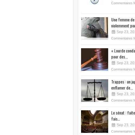
Commentaires 
Une femme de 
violemment pou
Sep 23, 20
Commentaires 
« Lourde conda
pour des...
Sep 23, 20
Commentaires 
Trappes : un j
enflamer de...
Sep 23, 20
Commentaires 
Le sénat : faite
fais…
Sep 23, 20
Commentaires 