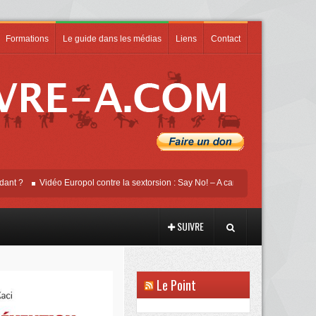
Formations
Le guide dans les médias
Liens
Contact
Vidéo Europol contre la sextorsion : Say No! – A campaign against online sexual
SUIVRE
Le Point