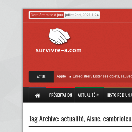
Dernière mise à jour
juillet 2nd, 2021 1:24
« Localiser » – Mise à jour Apple
ACTUS
Enregistrer / Lister ses objets, sauvegarder 
PRÉSENTATION
ACTUALITÉ
HISTOIRE D’UN 
Tag Archive:
actualité
,
Aisne
,
cambrioleu