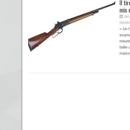
Il t
mis 
Jan 
Génér
« Un 
exame
meurtr
balle 
maiso