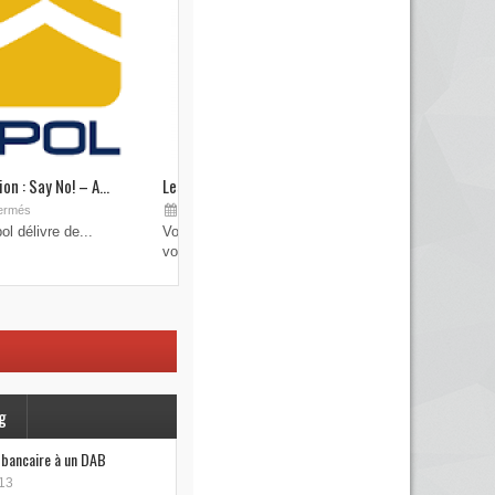
on : Say No! – A...
Les brouilleurs de clefs de véhicule
Sep 19, 2015
ermés
Commentaires fermés
l délivre de...
Vous pensez avoir verrouillé votre véhicule avec
votre...
g
e bancaire à un DAB
13