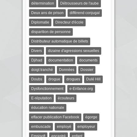
détermination
Détrousseurs de l'aube
Deux ans de prison
différend conjugal
Diplomatie
Directeur d'école
disparition de personne
Distributeur automatique de billets
Divers
dizaine d'agressions sexuelles
Djihad
documentation
documents
doigt tranché
Données
Dossier
Doubs
drogue
drogues
Dulé Hill
Dysfonctionnement
e-Enfance.org
E-réputation
écouteurs
éducation nationale
effacer publication Facebook
égorge
embuscade
employé
employeur
Emsisoft
encastré
enfant