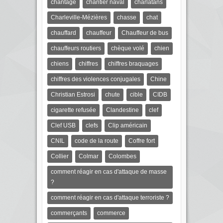
chantage
chantier naval
charlatans
Charleville-Mézières
chasse
chat
chauffard
chauffeur
Chauffeur de bus
chauffeurs routiers
chèque volé
chien
chiens
chiffres
chiffres braquages
chiffres des violences conjugales
Chine
Christian Estrosi
chute
cible
CIDB
cigarette refusée
Clandestine
clef
Clef USB
clefs
Clip américain
CNIL
code de la route
Coffre fort
Collier
Colmar
Colombes
comment réagir en cas d'attaque de masse
?
comment réagir en cas d'attaque terroriste ?
commerçants
commerce