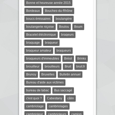
Bonne et heureuse année 2015
Bordeaux
Bouches-du-Rhône
boucs émissaires
boulangère
boulangerie niçoise
Boulou
Boum
Bracelet éléctronique
braqeurs
braquage
braqueur
braqueur amateur
braqueurs
braqueurs d'immeubles
Brésil
Brinks
brouilleur
brouilleurs
Bruit
bruit.fr
Brunoy
Bruxelles
Bulletin annuel
Bureau d'aide aux victimes
bureau de tabac
Bus saccagé
c'est quoi ?
Cabestany
câlin
cambriolage
cambriolages
cambrioleur
cambrioleurs
camion