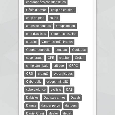
coordonnées confidentielles
Côtes d'Armor
coup de couteau
coup de pied
coups
coups de couteau
Coups de feu
cour d'assises
Cour de cassation
courriel
Courriels indésirables
Course-poursuite
couteau
Couteaux
covoiturage
CPE
cracher
Créteil
crime cannibale
critique
CRPC
CRS
cruauté
cyber-risques
Cyberbully
cybercriminalité
cyberviolence
cycliste
DAB
Dabistes
Dabistes armés
Daesh
Damas
danger perçu
dangers
Daniel Craig
dealer
débat