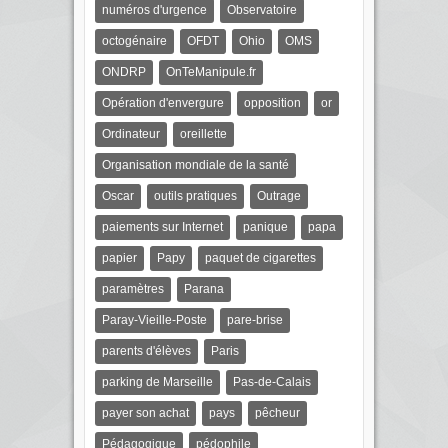
numéros d'urgence
Observatoire
octogénaire
OFDT
Ohio
OMS
ONDRP
OnTeManipule.fr
Opération d'envergure
opposition
or
Ordinateur
oreillette
Organisation mondiale de la santé
Oscar
outils pratiques
Outrage
paiements sur Internet
panique
papa
papier
Papy
paquet de cigarettes
paramètres
Parana
Paray-Vieille-Poste
pare-brise
parents d'élèves
Paris
parking de Marseille
Pas-de-Calais
payer son achat
pays
pêcheur
Pédagogique
pédophile