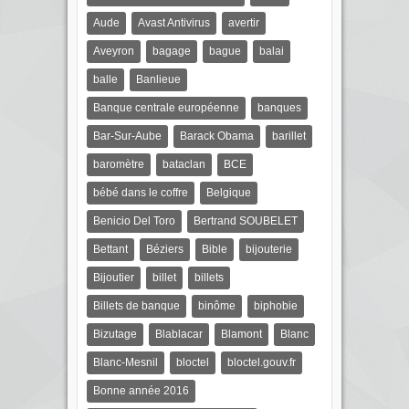
Aude
Avast Antivirus
avertir
Aveyron
bagage
bague
balai
balle
Banlieue
Banque centrale européenne
banques
Bar-Sur-Aube
Barack Obama
barillet
baromètre
bataclan
BCE
bébé dans le coffre
Belgique
Benicio Del Toro
Bertrand SOUBELET
Bettant
Béziers
Bible
bijouterie
Bijoutier
billet
billets
Billets de banque
binôme
biphobie
Bizutage
Blablacar
Blamont
Blanc
Blanc-Mesnil
bloctel
bloctel.gouv.fr
Bonne année 2016