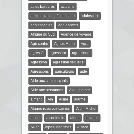
actes barbares
actualité
administration pénitentiaire
adolescent
adolescentes
adolescents
Afrique du Sud
Agence de voyage
Agir contre
Agnès Marin
Agra
agressé
agresseur
agresseurs
Agression
agression sexuelle
Agressions
agriculteurs
aide
Aide aux commerçants
Aide aux personnes
Aide Internet
aimant
Ain
Aisne
alarme
Alarme réservoir camion
Albin Michel
alcool
alcoolémie
alerte
alliance
Allier
Alpes-Maritimes
Alsace