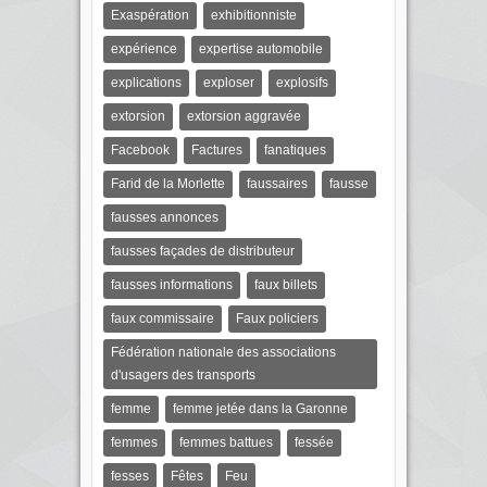
Exaspération
exhibitionniste
expérience
expertise automobile
explications
exploser
explosifs
extorsion
extorsion aggravée
Facebook
Factures
fanatiques
Farid de la Morlette
faussaires
fausse
fausses annonces
fausses façades de distributeur
fausses informations
faux billets
faux commissaire
Faux policiers
Fédération nationale des associations
d'usagers des transports
femme
femme jetée dans la Garonne
femmes
femmes battues
fessée
fesses
Fêtes
Feu