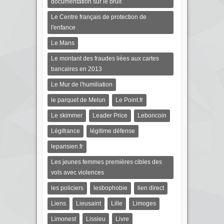
documentation sur le bruit
Le Centre français de protection de
l'enfance
Le Mans
Le montant des fraudes liées aux cartes
bancaires en 2013
Le Mur de l'humiliation
le parquet de Melun
Le Point.fr
Le skimmer
Leader Price
Leboncoin
Légifrance
légitime défense
leparisien.fr
Les jeunes femmes premières cibles des
vols avec violences
les policiers
lesbophobie
lien direct
Liens
Lieusaint
Lille
Limoges
Limonest
Lissieu
Livre