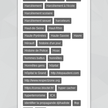
Harcèlement
Harcèlement à l'école
Harcèlement scolaire
Harcèlement sexuel
harceleurs
Haut-de-Seine
Haut-Rhin
Haute-Pyrénées
Haute-Savoie
Havre
Hérault
histoire d'un jour
Histoire de Police
Hoax
hommes battus
honnêtes
Honnêtes gens
hôpital
Hôpital le Grand
http://stopaudeni.com
http://www.respectzone.org
https://conso.bloctel.fr/
hyper cacher
hyperterrorisme
ICA
identifier la propagande djihadiste
Ifop