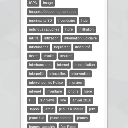
IGPN
image
images pédopornographiques
imprimante 3D
Incendiaire
Inde
individus capuchés
Indre
infiltration
infiltré
infitration
information judiciaire
informations
Inquiétant
insécurité
Insee
Insolite
insultes
interbancaires
internet
interpellation
interpellé
interpellés
intervention
intervention de Police
Interview
intrenet
inventaire
Iphone
Isère
ITT
ITV News
Ivre
janvier 2016
Japon
jardin
je suis à l'heure
jette
jeune fille
jeune homme
jeunes
jeunes cagoulés
Joe Biden