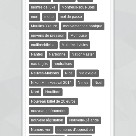
montre de luxe
Montreuil-sous-Bois
mort
morte
mot de passe
Moulins-Yzeure
mouvement de panique
moyens de pression
Mulhouse
multirécidiviste
Multirécidivistes
Nantes
Narbonne
NationMaster
naufragés
neutralisés
Neuves-Maisons
Nice
Nid d'Aigle
Nikon Film Festival 2014
Nîmes
Noël
Nord
Nouilhan
Nouveau billet de 20 euros
nouveau phénomène
nouvelle législation
Nouvelle-Zélande
Numéro vert
numéros d'opposition