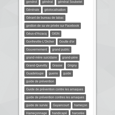
gendrot
général
général Soubelet
Générale
géolocalisation
Gérant de bureau de tabac
gestion de sa vie privée sur Facebook
Géus-d'Arzacq
GIGN
Gonfreville-L'Orcher
Goutte d'or
Gouvernement
grand public
grand-mère suicidaire
grand-père
Grand-Quevilly
Grasse
Grigny
Guadeloupe
guerre
guide
guide de prévention
Guide de prévention contre les arnaques
guide de prévention contres les arnaques
guide de survie
Guyancourt
hameçon
Hameçonnage
handicapé
harcelée