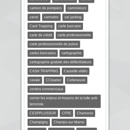
camion de pompiers
camrioleurs
canal
cannabis
car jacking
Card Trapping
carte bancaire
carte de crédit
carte professionnelle
carte professionnelle de police
cartes bancaires
cartographie
cartographie gratuite des défibrillateurs
CASH TRAPPING
Cassette vidéo
cavale
CCleaner
Celleneuve
centres commerciaux
cerner les enjeux et moyens de la lutte anti-
terroriste
CESPPLUSSUR
CFPE
Chamonix
Champigny
Champs-sur-Marne