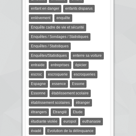
enfant en danger
enfants disparus
enlèvement
enquête
Enquête cadre de vie et sécurité
Enquêtes / Sondages / Statistiques
Enquêtes / Statistiques
Enquêtes/Statistiques
enterre sa voiture
entraide
entreprises
épicier
escroc
escroquerie
escroqueries
Espagne
essence
Essone
Essonne
établissement scolaire
établissement scolaires
étranger
étrangers
Etranglé
Etude
étudiante violée
europol
euthanasie
évadé
Evolution de la délinquance