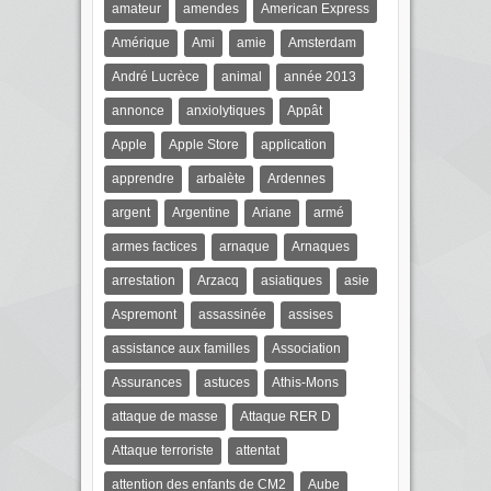
amateur
amendes
American Express
Amérique
Ami
amie
Amsterdam
André Lucrèce
animal
année 2013
annonce
anxiolytiques
Appât
Apple
Apple Store
application
apprendre
arbalète
Ardennes
argent
Argentine
Ariane
armé
armes factices
arnaque
Arnaques
arrestation
Arzacq
asiatiques
asie
Aspremont
assassinée
assises
assistance aux familles
Association
Assurances
astuces
Athis-Mons
attaque de masse
Attaque RER D
Attaque terroriste
attentat
attention des enfants de CM2
Aube