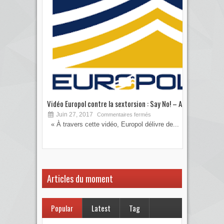
Vidéo Europol contre la sextorsion : Say No! – A...
Les 
Juin 27, 2017
S
Commentaires fermés
« À travers cette vidéo, Europol délivre de...
Vous
votre
Articles du moment
Popular
Latest
Tag