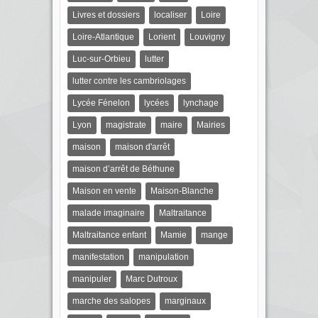
Livres et dossiers
localiser
Loire
Loire-Atlantique
Lorient
Louvigny
Luc-sur-Orbieu
lutter
lutter contre les cambriolages
Lycée Fénelon
lycées
lynchage
Lyon
magistrate
maire
Mairies
maison
maison d'arrêt
maison d’arrêt de Béthune
Maison en vente
Maison-Blanche
malade imaginaire
Maltraitance
Maltraitance enfant
Mamie
mange
manifestation
manipulation
manipuler
Marc Dutroux
marche des salopes
marginaux