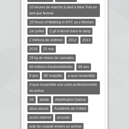
10 heures de marche à pied à New York en
tant que femme
10 Hours of Walking in NYC as a Woman
1er juillet
2 g/l d’alcool dans le sang
2 millions de victimes
2012
2013
2016
25 mai
29 kg de résine de cannabis
40 millions d'automobilistes
89 ans
9 ans
90' enquête
a quoi ressemble
A quoi ressemble une carte professionnelle
de police
A9
abattu
Abdelhakim Dekhar
abus sexuel
Académie de Créteil
accès internet
accusés
acte de cruauté envers un animal