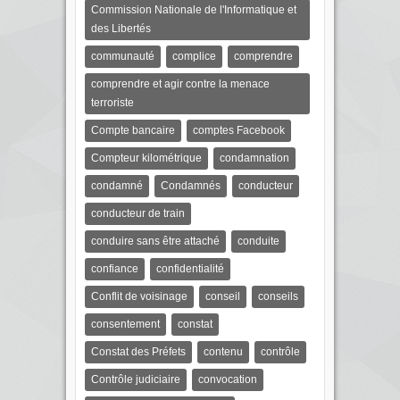
Commission Nationale de l'Informatique et
des Libertés
communauté
complice
comprendre
comprendre et agir contre la menace
terroriste
Compte bancaire
comptes Facebook
Compteur kilométrique
condamnation
condamné
Condamnés
conducteur
conducteur de train
conduire sans être attaché
conduite
confiance
confidentialité
Conflit de voisinage
conseil
conseils
consentement
constat
Constat des Préfets
contenu
contrôle
Contrôle judiciaire
convocation