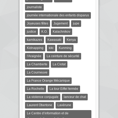
journaliste
journée internationale des enfants disparus
Joyeuses fêtes
Jugement
jupe
justice
K.O.
Kalachnikov
kamikazes
Kawasaki
Kenya
Kidnapping
kiki
Kunming
l'Araignée
La ceinture de sécurité
La Chamberte
La Ciotat
La Courneuve
La France Orange Mécanique
La Rochelle
La tour Eiffel fermée
La violence conjugale
lanceur de chat
Laurent Obertone
Lavérune
Le Centre d’information et de