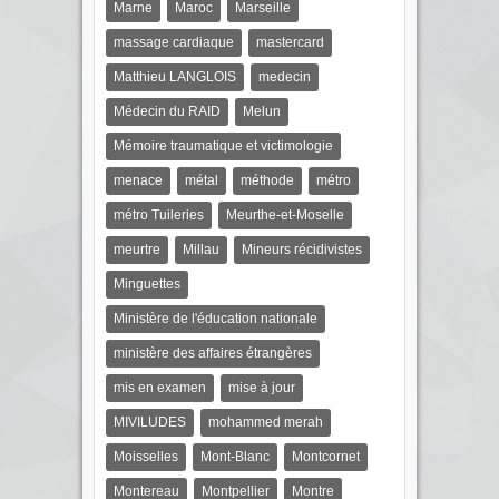
Marne
Maroc
Marseille
massage cardiaque
mastercard
Matthieu LANGLOIS
medecin
Médecin du RAID
Melun
Mémoire traumatique et victimologie
menace
métal
méthode
métro
métro Tuileries
Meurthe-et-Moselle
meurtre
Millau
Mineurs récidivistes
Minguettes
Ministère de l'éducation nationale
ministère des affaires étrangères
mis en examen
mise à jour
MIVILUDES
mohammed merah
Moisselles
Mont-Blanc
Montcornet
Montereau
Montpellier
Montre