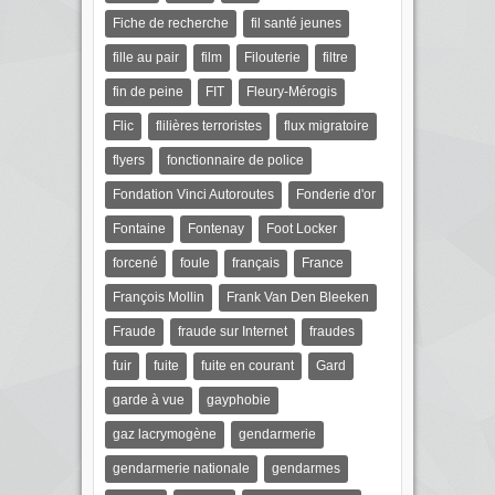
Fiche de recherche
fil santé jeunes
fille au pair
film
Filouterie
filtre
fin de peine
FIT
Fleury-Mérogis
Flic
flilières terroristes
flux migratoire
flyers
fonctionnaire de police
Fondation Vinci Autoroutes
Fonderie d'or
Fontaine
Fontenay
Foot Locker
forcené
foule
français
France
François Mollin
Frank Van Den Bleeken
Fraude
fraude sur Internet
fraudes
fuir
fuite
fuite en courant
Gard
garde à vue
gayphobie
gaz lacrymogène
gendarmerie
gendarmerie nationale
gendarmes