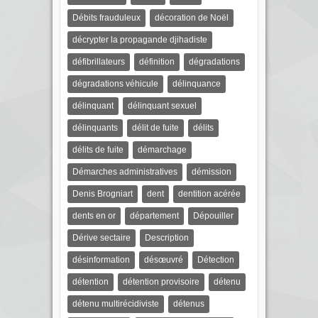
Débits frauduleux
décoration de Noël
décrypter la propagande djihadiste
défibrillateurs
définition
dégradations
dégradations véhicule
délinquance
délinquant
délinquant sexuel
délinquants
délit de fuite
délits
délits de fuite
démarchage
Démarches administratives
démission
Denis Brogniart
dent
dentition acérée
dents en or
département
Dépouiller
Dérive sectaire
Description
désinformation
désœuvré
Détection
détention
détention provisoire
détenu
détenu multirécidiviste
détenus