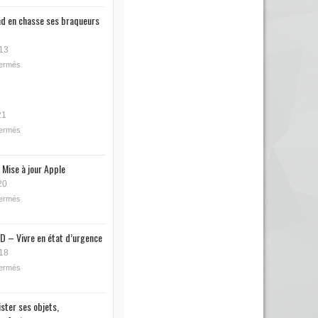
nd en chasse ses braqueurs
13
fermés
21
fermés
 Mise à jour Apple
20
fermés
D – Vivre en état d’urgence
18
fermés
ister ses objets,