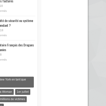
s factures
18
fermés
iété de sécurité ou système
endant ?
018
fermés
toire Français des Drogues
anies
18
fermés
New York en tant que
s a Woman
1er juillet
 millions de victimes