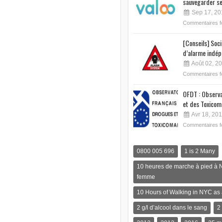
sauvegarder se
Sep 17, 20
Commentaires 
[Conseils] Soc
d’alarme indép
Août 02, 2
Commentaires 
OFDT : Observa
et des Toxicom
Avr 18, 20
Commentaires 
0800 005 696
1 is 2 Many
10 heures de marche à pied à 
femme
10 Hours of Walking in NYC a
2 g/l d’alcool dans le sang
2