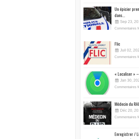
Un épicier pre
dans...
Sep 23, 20
Commentaires 
Flic
Juil 02, 20
Commentaires 
« Localiser » –
Jan 30, 20
Commentaires 
Médecin du RAI
Déc 20, 20
Commentaires 
Enregistrer / L