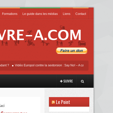
Formations
Le guide dans les médias
Liens
Contact
Vidéo Europol contre la sextorsion : Say No! – A campaign against online sexual
SUIVRE
Le Point