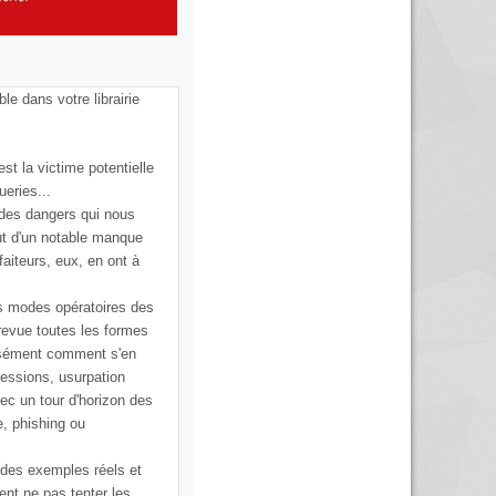
ble dans votre librairie
st la victime potentielle
ueries...
 des dangers qui nous
ut d'un notable manque
faiteurs, eux, en ont à
s modes opératoires des
 revue toutes les formes
cisément comment s'en
ressions, usurpation
vec un tour d'horizon des
e, phishing ou
 des exemples réels et
ent ne pas tenter les