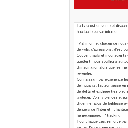
Le livre est en vente et disponi
habituelle ou sur internet.
"Mal informé, chacun de nous e
de vols, d'agressions, d'escroq
Souvent naïfs et inconscients
guettent, nous souffrons surto
d'imagination alors que les mal
revendre.
Connaissant par expérience le
délinquants, l'auteur passe en
de délits et explique très pré
protéger. Vols, violences et ag
d'identité, abus de faiblesse a
dangers de l'Internet : chantag
hameçonnage, IP tracking...
Pour chaque cas, renforcé par
vécus, l'auteur précise : comm