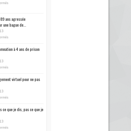
fermés
89 ans agressée
r une bague de...
13
fermés
mnation à 4 ans de prison
13
fermés
ugement virtuel pour ne pas
13
fermés
s ce que je dis, pas ce que je
13
fermés