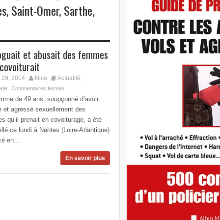
es
,
Saint-Omer
,
Sarthe
,
roguait et abusait des femmes
 covoiturait
 29, 2014
Nico
Actualité
,
ale
Commentaires fermés
mme de 49 ans, soupçonné d’avoir
é et agressé sexuellement des
 qu’il prenait en covoiturage, a été
ellé ce lundi à Nantes (Loire-Atlantique)
cé en...
En savoir plus