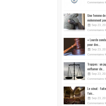
Commentaires 
Une femme de 
violemment pou
Sep 23, 20
Commentaires 
« Lourde conda
pour des...
Sep 23, 20
Commentaires 
Trappes : un j
enflamer de...
Sep 23, 20
Commentaires 
Le sénat : faite
fais…
Sep 23, 20
Commentaires 