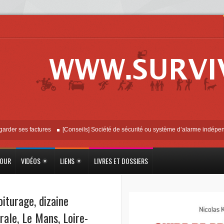
ses factures
[Conseils] Société de sécurité ou système d’alarme indépendant ?
JOUR
VIDÉOS
LIENS
LIVRES ET DOSSIERS
oiturage
,
dizaine
rale
,
Le Mans
,
Loire-