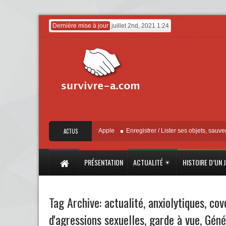
Dernière mise à jour
juillet 2nd, 2021 1:24
« Localiser » – Mise à jour Apple
ACTUS
Enregistrer / Lister ses objets, sauvegarder 
PRÉSENTATION
ACTUALITÉ
HISTOIRE D’UN 
Tag Archive:
actualité
,
anxiolytiques
,
cov
d'agressions sexuelles
,
garde à vue
,
Géné