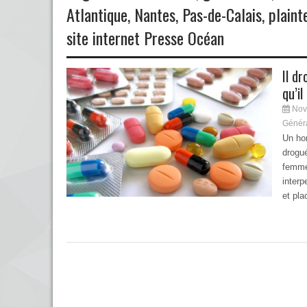
Atlantique
,
Nantes
,
Pas-de-Calais
,
plaint
site internet Presse Océan
Il d
qu’il
Nov
Génér
Un ho
drogu
femmes
interp
et pla