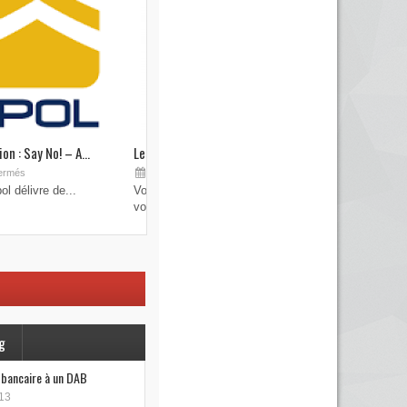
on : Say No! – A...
Les brouilleurs de clefs de véhicule
Sep 19, 2015
ermés
Commentaires fermés
l délivre de...
Vous pensez avoir verrouillé votre véhicule avec
votre...
g
e bancaire à un DAB
13